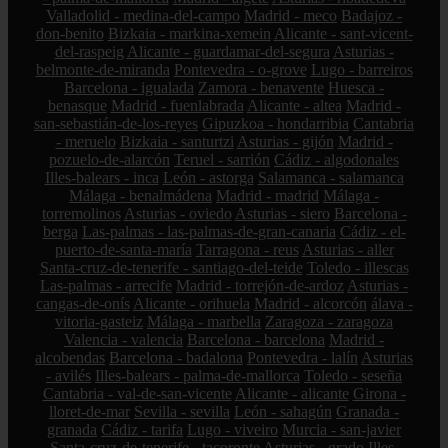
Valladolid - medina-del-campo
Madrid - meco
Badajoz -
don-benito
Bizkaia - markina-xemein
Alicante - sant-vicent-
del-raspeig
Alicante - guardamar-del-segura
Asturias -
belmonte-de-miranda
Pontevedra - o-grove
Lugo - barreiros
Barcelona - igualada
Zamora - benavente
Huesca -
benasque
Madrid - fuenlabrada
Alicante - altea
Madrid -
san-sebastián-de-los-reyes
Gipuzkoa - hondarribia
Cantabria
- meruelo
Bizkaia - santurtzi
Asturias - gijón
Madrid -
pozuelo-de-alarcón
Teruel - sarrión
Cádiz - algodonales
Illes-balears - inca
León - astorga
Salamanca - salamanca
Málaga - benalmádena
Madrid - madrid
Málaga -
torremolinos
Asturias - oviedo
Asturias - siero
Barcelona -
berga
Las-palmas - las-palmas-de-gran-canaria
Cádiz - el-
puerto-de-santa-maría
Tarragona - reus
Asturias - aller
Santa-cruz-de-tenerife - santiago-del-teide
Toledo - illescas
Las-palmas - arrecife
Madrid - torrejón-de-ardoz
Asturias -
cangas-de-onís
Alicante - orihuela
Madrid - alcorcón
álava -
vitoria-gasteiz
Málaga - marbella
Zaragoza - zaragoza
Valencia - valencia
Barcelona - barcelona
Madrid -
alcobendas
Barcelona - badalona
Pontevedra - lalín
Asturias
- avilés
Illes-balears - palma-de-mallorca
Toledo - seseña
Cantabria - val-de-san-vicente
Alicante - alicante
Girona -
lloret-de-mar
Sevilla - sevilla
León - sahagún
Granada -
granada
Cádiz - tarifa
Lugo - viveiro
Murcia - san-javier
Santa-cruz-de-tenerife - tacoronte
Asturias - grado
Illes-