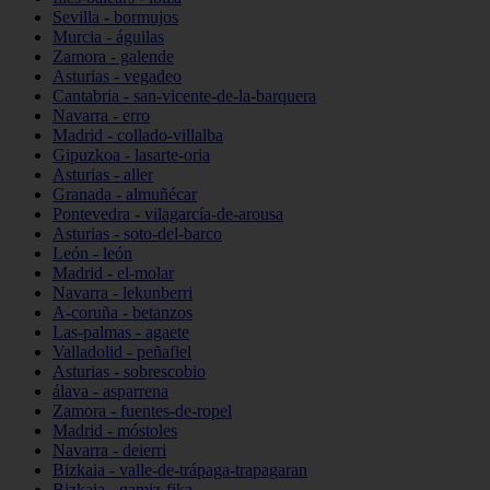
Sevilla - bormujos
Murcia - águilas
Zamora - galende
Asturias - vegadeo
Cantabria - san-vicente-de-la-barquera
Navarra - erro
Madrid - collado-villalba
Gipuzkoa - lasarte-oria
Asturias - aller
Granada - almuñécar
Pontevedra - vilagarcía-de-arousa
Asturias - soto-del-barco
León - león
Madrid - el-molar
Navarra - lekunberri
A-coruña - betanzos
Las-palmas - agaete
Valladolid - peñafiel
Asturias - sobrescobio
álava - asparrena
Zamora - fuentes-de-ropel
Madrid - móstoles
Navarra - deierri
Bizkaia - valle-de-trápaga-trapagaran
Bizkaia - gamiz-fika