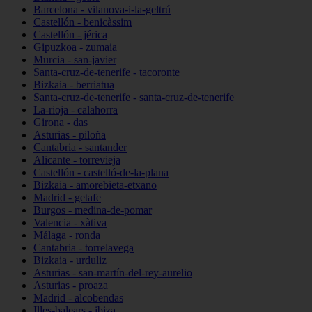
Barcelona - vilanova-i-la-geltrú
Castellón - benicàssim
Castellón - jérica
Gipuzkoa - zumaia
Murcia - san-javier
Santa-cruz-de-tenerife - tacoronte
Bizkaia - berriatua
Santa-cruz-de-tenerife - santa-cruz-de-tenerife
La-rioja - calahorra
Girona - das
Asturias - piloña
Cantabria - santander
Alicante - torrevieja
Castellón - castelló-de-la-plana
Bizkaia - amorebieta-etxano
Madrid - getafe
Burgos - medina-de-pomar
Valencia - xàtiva
Málaga - ronda
Cantabria - torrelavega
Bizkaia - urduliz
Asturias - san-martín-del-rey-aurelio
Asturias - proaza
Madrid - alcobendas
Illes-balears - ibiza