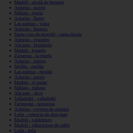
Madrid - alcalá-de-henares
Asturias - gozón
Málaga - ronda
Asturias - llanes
Las-palmas - yaiza
Asturias - langreo
Santa-cruz-de-tenerife - santa-úrsula
Asturias - vegadeo
Alicante - benidorm
Madrid - leganés
Zaragoza - la-muela
Asturias - mieres
Melilla - melilla
Las-palmas - mogán
Asturias - parres
Madrid - el-molar
Málaga - málaga
Alicante - alcoi
Valladolid - valladolid
Tarragona - tarragona
Asturias - corvera-de-asturias
León - valencia-de-don-juan
Madrid - valdemoro
Madrid - villaviciosa-de-odón
León - león