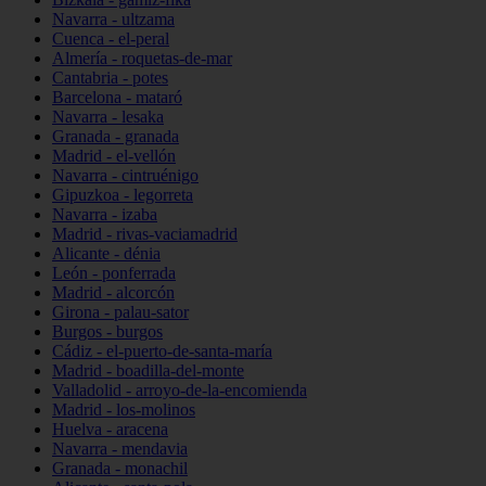
Navarra - ultzama
Cuenca - el-peral
Almería - roquetas-de-mar
Cantabria - potes
Barcelona - mataró
Navarra - lesaka
Granada - granada
Madrid - el-vellón
Navarra - cintruénigo
Gipuzkoa - legorreta
Navarra - izaba
Madrid - rivas-vaciamadrid
Alicante - dénia
León - ponferrada
Madrid - alcorcón
Girona - palau-sator
Burgos - burgos
Cádiz - el-puerto-de-santa-maría
Madrid - boadilla-del-monte
Valladolid - arroyo-de-la-encomienda
Madrid - los-molinos
Huelva - aracena
Navarra - mendavia
Granada - monachil