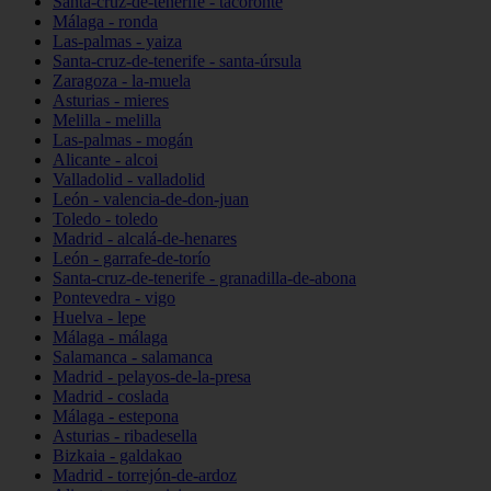
Santa-cruz-de-tenerife - tacoronte
Málaga - ronda
Las-palmas - yaiza
Santa-cruz-de-tenerife - santa-úrsula
Zaragoza - la-muela
Asturias - mieres
Melilla - melilla
Las-palmas - mogán
Alicante - alcoi
Valladolid - valladolid
León - valencia-de-don-juan
Toledo - toledo
Madrid - alcalá-de-henares
León - garrafe-de-torío
Santa-cruz-de-tenerife - granadilla-de-abona
Pontevedra - vigo
Huelva - lepe
Málaga - málaga
Salamanca - salamanca
Madrid - pelayos-de-la-presa
Madrid - coslada
Málaga - estepona
Asturias - ribadesella
Bizkaia - galdakao
Madrid - torrejón-de-ardoz