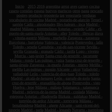
Inicio
2015
2016
argentina
arroz
aves
carnes
cocina
casera
comidas
espana
huevos
mariscos
otros
pasta
pescado
postres
producto
reposteria
tag
venezuela
verduras
vocabulario de cocina
Madrid - pozuelo-de-alarcón
Teruel -
sarrión
Cádiz - algodonales
Illes-balears - inca
Madrid -
madrid
Málaga - torremolinos
Asturias - oviedo
Cádiz - el-
puerto-de-santa-maría
Asturias - aller
Toledo - illescas
álava
- vitoria-gasteiz
Málaga - marbella
Zaragoza - zaragoza
Barcelona - barcelona
Valencia - valencia
Pontevedra - lalín
Toledo - seseña
Cantabria - val-de-san-vicente
Sevilla -
sevilla
Granada - granada
Cádiz - tarifa
Lugo - viveiro
Murcia - san-javier
Santa-cruz-de-tenerife - tacoronte
Málaga - ronda
Las-palmas - yaiza
Santa-cruz-de-tenerife -
santa-úrsula
Zaragoza - la-muela
Asturias - mieres
Melilla -
melilla
Las-palmas - mogán
Alicante - alcoi
Valladolid -
valladolid
León - valencia-de-don-juan
Toledo - toledo
Madrid - alcalá-de-henares
León - garrafe-de-torío
Santa-
cruz-de-tenerife - granadilla-de-abona
Pontevedra - vigo
Huelva - lepe
Málaga - málaga
Salamanca - salamanca
Madrid - pelayos-de-la-presa
Madrid - coslada
Málaga -
estepona
Asturias - ribadesella
Bizkaia - galdakao
Madrid -
torrejón-de-ardoz
Alicante - torrevieja
Málaga -
benalmádena
Madrid - algete
Alicante - sant-vicent-del-
raspeig
Madrid - parla
Madrid - leganés
Navarra - pamplona