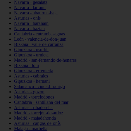
Navarra - gesalatz
Navarra - larraun
Navarra - abaurrea-baja
Asturias - onís
Navarra - barañain
Navarra - baztan
Cantabria - entrambasaguas
León - valencia-de-don-juan
Bizkaia - valle-de-carranza
Gipuzkoa - usurbil
Gipuzkoa - urnieta
Madrid - san-fernando-de-henares
Bizkaia - loiu
Gipuzkoa - errenteria
Asturias - cabrales
Gipuzkoa - hernani
Salamanca - ciudad-rodrigo
Asturias - gozón
Madrid - torrelodones
Cantabria - santillana-del-mar
Asturias - ribadesella
Madrid - torrejón-de-ardoz
Madrid - majadahonda
Asturias - cangas-de-onís
Málaga - marbella