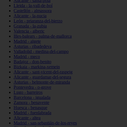
Alicante - santa-pola
Lleida - la-vall-de-boí
Castellón - almassora
Alicante - la-nucia
León - priaranza-del-bierzo
Granada - la-zubia
Valencia - alberic
Illes-balears - palma-de-mallorca
Madrid - algete
Asturias - ribadedeva
Valladolid - medina-del-campo
Madrid - meco
Badajoz - don-benito
Bizkaia - markina-xemein
Alicante - sant-vicent-del-raspeig
Alicante - guardamar-del-segura
Asturias - belmonte-de-miranda
Pontevedra - o-grove
Lugo - barreiros
Barcelona - igualada
Zamora - benavente
Huesca - benasque
Madrid - fuenlabrada
Alicante - altea
Madrid - san-sebastián-de-los-reyes