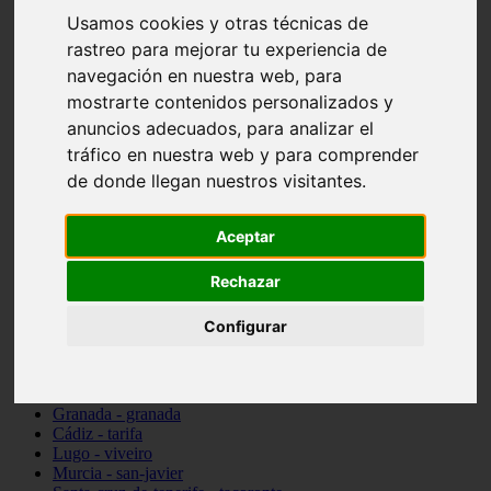
vocabulario de cocina
Usamos cookies y otras técnicas de
Madrid - pozuelo-de-alarcón
rastreo para mejorar tu experiencia de
Teruel - sarrión
navegación en nuestra web, para
Cádiz - algodonales
Illes-balears - inca
mostrarte contenidos personalizados y
Madrid - madrid
anuncios adecuados, para analizar el
Málaga - torremolinos
tráfico en nuestra web y para comprender
Asturias - oviedo
Cádiz - el-puerto-de-santa-maría
de donde llegan nuestros visitantes.
Asturias - aller
Toledo - illescas
álava - vitoria-gasteiz
Aceptar
Málaga - marbella
Zaragoza - zaragoza
Rechazar
Barcelona - barcelona
Valencia - valencia
Configurar
Pontevedra - lalín
Toledo - seseña
Cantabria - val-de-san-vicente
Sevilla - sevilla
Granada - granada
Cádiz - tarifa
Lugo - viveiro
Murcia - san-javier