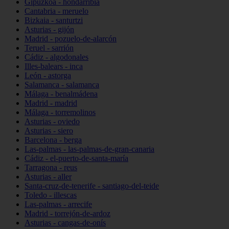
Gipuzkoa - hondarribia
Cantabria - meruelo
Bizkaia - santurtzi
Asturias - gijón
Madrid - pozuelo-de-alarcón
Teruel - sarrión
Cádiz - algodonales
Illes-balears - inca
León - astorga
Salamanca - salamanca
Málaga - benalmádena
Madrid - madrid
Málaga - torremolinos
Asturias - oviedo
Asturias - siero
Barcelona - berga
Las-palmas - las-palmas-de-gran-canaria
Cádiz - el-puerto-de-santa-maría
Tarragona - reus
Asturias - aller
Santa-cruz-de-tenerife - santiago-del-teide
Toledo - illescas
Las-palmas - arrecife
Madrid - torrejón-de-ardoz
Asturias - cangas-de-onís