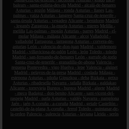
balears - santa-eulària-des-riu
Madrid - alcalá-de-henares
Asturias - gozón
Málaga - ronda
Asturias - llanes
Las-
palmas - yaiza
Asturias - langreo
Santa-cruz-de-tenerife -
santa-úrsula
Asturias - vegadeo
Alicante - benidorm
Madrid
- leganés
Zaragoza - la-muela
Asturias - mieres
Melilla -
melilla
Las-palmas - mogán
Asturias - parres
Madrid - el-
molar
Málaga - málaga
Alicante - alcoi
Valladolid -
valladolid
Tarragona - tarragona
Asturias - corvera-de-
asturias
León - valencia-de-don-juan
Madrid - valdemoro
Madrid - villaviciosa-de-odón
León - león
Toledo - toledo
Madrid - san-fernando-de-henares
León - garrafe-de-torío
Santa-cruz-de-tenerife - granadilla-de-abona
Valencia -
requena
Pontevedra - vigo
Huelva - lepe
Valencia - alginet
Madrid - pelayos-de-la-presa
Madrid - coslada
Málaga -
estepona
Asturias - piloña
Gipuzkoa - deba
Bizkaia - getxo
Asturias - ribadesella
Navarra - tafalla
Bizkaia - galdakao
Alicante - torrevieja
Burgos - burgos
Madrid - algete
Madrid
- meco
Badajoz - don-benito
Alicante - sant-vicent-del-
raspeig
Madrid - parla
Asturias - valdés
Navarra - pamplona
Jaén - jaén
A-coruña - a-coruña
Madrid - getafe
Castellón -
castelló-de-la-plana
A-coruña - ferrol
Toledo - quintanar-de-
la-orden
Palencia - palencia
Asturias - laviana
Lleida - seròs