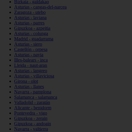
Bizkaia - galdakao
Asturias - cangas-del-narcea
Zaragoza - utebo
Asturias - laviana
Asturias - parres
Gipuzkoa - azpeitia
Asturias - colunga
Madrid - guadarrama
Asturias - siero
Castellón - orpesa
Asturias - navia
Illes-balears - inca
Lleida - naut-aran
Asturias - langreo
Asturias - villaviciosa
Girona - olot
Asturias - llanes
Navarra - pamplona
Salamanca - salamanca
Valladolid - zaratán
Alicante - benidorm
Pontevedra - vigo
Gipuzkoa - zerain
Gipuzkoa - andoain
Navarra - valtierra