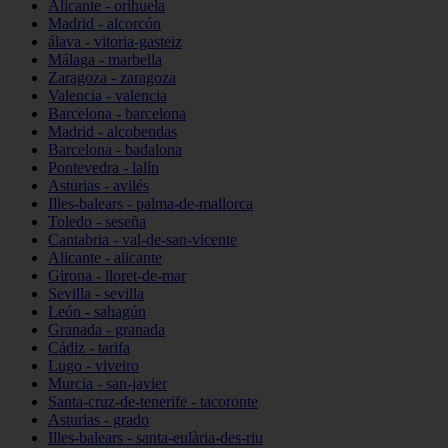
Alicante - orihuela
Madrid - alcorcón
álava - vitoria-gasteiz
Málaga - marbella
Zaragoza - zaragoza
Valencia - valencia
Barcelona - barcelona
Madrid - alcobendas
Barcelona - badalona
Pontevedra - lalín
Asturias - avilés
Illes-balears - palma-de-mallorca
Toledo - seseña
Cantabria - val-de-san-vicente
Alicante - alicante
Girona - lloret-de-mar
Sevilla - sevilla
León - sahagún
Granada - granada
Cádiz - tarifa
Lugo - viveiro
Murcia - san-javier
Santa-cruz-de-tenerife - tacoronte
Asturias - grado
Illes-balears - santa-eulària-des-riu