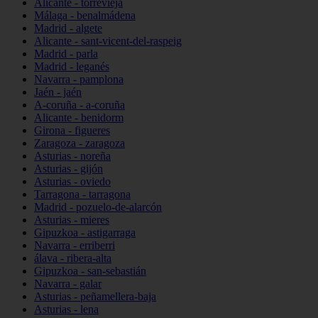
Alicante - torrevieja
Málaga - benalmádena
Madrid - algete
Alicante - sant-vicent-del-raspeig
Madrid - parla
Madrid - leganés
Navarra - pamplona
Jaén - jaén
A-coruña - a-coruña
Alicante - benidorm
Girona - figueres
Zaragoza - zaragoza
Asturias - noreña
Asturias - gijón
Asturias - oviedo
Tarragona - tarragona
Madrid - pozuelo-de-alarcón
Asturias - mieres
Gipuzkoa - astigarraga
Navarra - erriberri
álava - ribera-alta
Gipuzkoa - san-sebastián
Navarra - galar
Asturias - peñamellera-baja
Asturias - lena