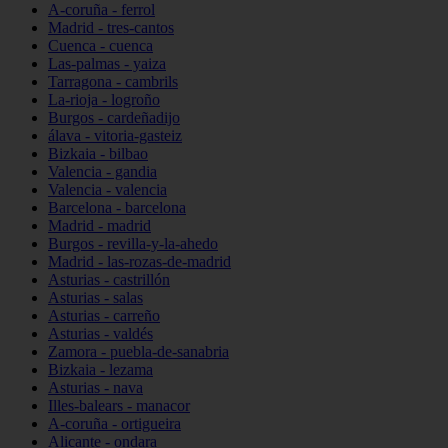
A-coruña - ferrol
Madrid - tres-cantos
Cuenca - cuenca
Las-palmas - yaiza
Tarragona - cambrils
La-rioja - logroño
Burgos - cardeñadijo
álava - vitoria-gasteiz
Bizkaia - bilbao
Valencia - gandia
Valencia - valencia
Barcelona - barcelona
Madrid - madrid
Burgos - revilla-y-la-ahedo
Madrid - las-rozas-de-madrid
Asturias - castrillón
Asturias - salas
Asturias - carreño
Asturias - valdés
Zamora - puebla-de-sanabria
Bizkaia - lezama
Asturias - nava
Illes-balears - manacor
A-coruña - ortigueira
Alicante - ondara