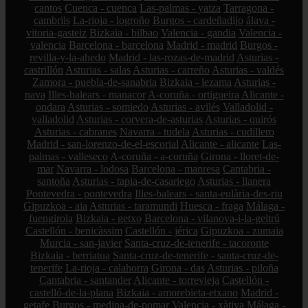
cantos
Cuenca - cuenca
Las-palmas - yaiza
Tarragona -
cambrils
La-rioja - logroño
Burgos - cardeñadijo
álava -
vitoria-gasteiz
Bizkaia - bilbao
Valencia - gandia
Valencia -
valencia
Barcelona - barcelona
Madrid - madrid
Burgos -
revilla-y-la-ahedo
Madrid - las-rozas-de-madrid
Asturias -
castrillón
Asturias - salas
Asturias - carreño
Asturias - valdés
Zamora - puebla-de-sanabria
Bizkaia - lezama
Asturias -
nava
Illes-balears - manacor
A-coruña - ortigueira
Alicante -
ondara
Asturias - somiedo
Asturias - avilés
Valladolid -
valladolid
Asturias - corvera-de-asturias
Asturias - quirós
Asturias - cabranes
Navarra - tudela
Asturias - cudillero
Madrid - san-lorenzo-de-el-escorial
Alicante - alicante
Las-
palmas - valleseco
A-coruña - a-coruña
Girona - lloret-de-
mar
Navarra - lodosa
Barcelona - manresa
Cantabria -
santoña
Asturias - tapia-de-casariego
Asturias - llanera
Pontevedra - pontevedra
Illes-balears - santa-eulària-des-riu
Gipuzkoa - aia
Asturias - taramundi
Huesca - fraga
Málaga -
fuengirola
Bizkaia - getxo
Barcelona - vilanova-i-la-geltrú
Castellón - benicàssim
Castellón - jérica
Gipuzkoa - zumaia
Murcia - san-javier
Santa-cruz-de-tenerife - tacoronte
Bizkaia - berriatua
Santa-cruz-de-tenerife - santa-cruz-de-
tenerife
La-rioja - calahorra
Girona - das
Asturias - piloña
Cantabria - santander
Alicante - torrevieja
Castellón -
castelló-de-la-plana
Bizkaia - amorebieta-etxano
Madrid -
getafe
Burgos - medina-de-pomar
Valencia - xàtiva
Málaga -