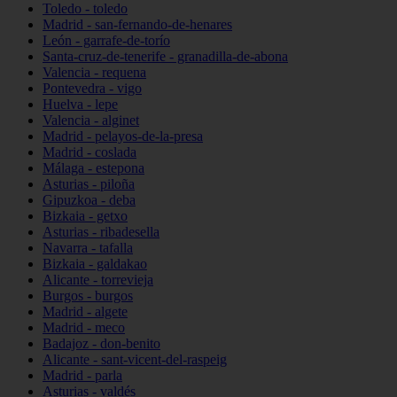
Toledo - toledo
Madrid - san-fernando-de-henares
León - garrafe-de-torío
Santa-cruz-de-tenerife - granadilla-de-abona
Valencia - requena
Pontevedra - vigo
Huelva - lepe
Valencia - alginet
Madrid - pelayos-de-la-presa
Madrid - coslada
Málaga - estepona
Asturias - piloña
Gipuzkoa - deba
Bizkaia - getxo
Asturias - ribadesella
Navarra - tafalla
Bizkaia - galdakao
Alicante - torrevieja
Burgos - burgos
Madrid - algete
Madrid - meco
Badajoz - don-benito
Alicante - sant-vicent-del-raspeig
Madrid - parla
Asturias - valdés