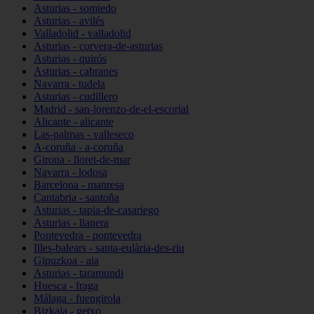
Asturias - somiedo
Asturias - avilés
Valladolid - valladolid
Asturias - corvera-de-asturias
Asturias - quirós
Asturias - cabranes
Navarra - tudela
Asturias - cudillero
Madrid - san-lorenzo-de-el-escorial
Alicante - alicante
Las-palmas - valleseco
A-coruña - a-coruña
Girona - lloret-de-mar
Navarra - lodosa
Barcelona - manresa
Cantabria - santoña
Asturias - tapia-de-casariego
Asturias - llanera
Pontevedra - pontevedra
Illes-balears - santa-eulària-des-riu
Gipuzkoa - aia
Asturias - taramundi
Huesca - fraga
Málaga - fuengirola
Bizkaia - getxo