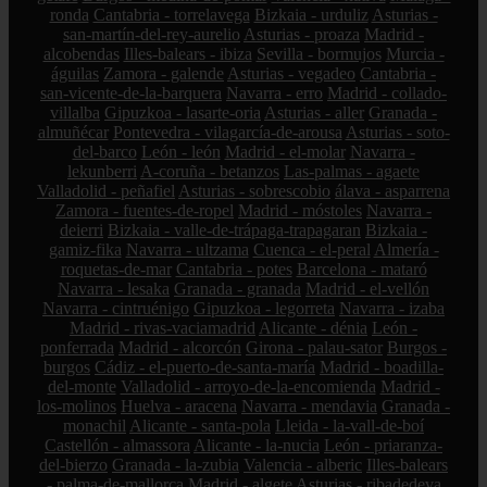
ronda
Cantabria - torrelavega
Bizkaia - urduliz
Asturias -
san-martín-del-rey-aurelio
Asturias - proaza
Madrid -
alcobendas
Illes-balears - ibiza
Sevilla - bormujos
Murcia -
águilas
Zamora - galende
Asturias - vegadeo
Cantabria -
san-vicente-de-la-barquera
Navarra - erro
Madrid - collado-
villalba
Gipuzkoa - lasarte-oria
Asturias - aller
Granada -
almuñécar
Pontevedra - vilagarcía-de-arousa
Asturias - soto-
del-barco
León - león
Madrid - el-molar
Navarra -
lekunberri
A-coruña - betanzos
Las-palmas - agaete
Valladolid - peñafiel
Asturias - sobrescobio
álava - asparrena
Zamora - fuentes-de-ropel
Madrid - móstoles
Navarra -
deierri
Bizkaia - valle-de-trápaga-trapagaran
Bizkaia -
gamiz-fika
Navarra - ultzama
Cuenca - el-peral
Almería -
roquetas-de-mar
Cantabria - potes
Barcelona - mataró
Navarra - lesaka
Granada - granada
Madrid - el-vellón
Navarra - cintruénigo
Gipuzkoa - legorreta
Navarra - izaba
Madrid - rivas-vaciamadrid
Alicante - dénia
León -
ponferrada
Madrid - alcorcón
Girona - palau-sator
Burgos -
burgos
Cádiz - el-puerto-de-santa-maría
Madrid - boadilla-
del-monte
Valladolid - arroyo-de-la-encomienda
Madrid -
los-molinos
Huelva - aracena
Navarra - mendavia
Granada -
monachil
Alicante - santa-pola
Lleida - la-vall-de-boí
Castellón - almassora
Alicante - la-nucia
León - priaranza-
del-bierzo
Granada - la-zubia
Valencia - alberic
Illes-balears
- palma-de-mallorca
Madrid - algete
Asturias - ribadedeva