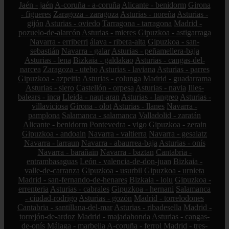
Jaén - jaén
A-coruña - a-coruña
Alicante - benidorm
Girona
- figueres
Zaragoza - zaragoza
Asturias - noreña
Asturias -
gijón
Asturias - oviedo
Tarragona - tarragona
Madrid -
pozuelo-de-alarcón
Asturias - mieres
Gipuzkoa - astigarraga
Navarra - erriberri
álava - ribera-alta
Gipuzkoa - san-
sebastián
Navarra - galar
Asturias - peñamellera-baja
Asturias - lena
Bizkaia - galdakao
Asturias - cangas-del-
narcea
Zaragoza - utebo
Asturias - laviana
Asturias - parres
Gipuzkoa - azpeitia
Asturias - colunga
Madrid - guadarrama
Asturias - siero
Castellón - orpesa
Asturias - navia
Illes-
balears - inca
Lleida - naut-aran
Asturias - langreo
Asturias -
villaviciosa
Girona - olot
Asturias - llanes
Navarra -
pamplona
Salamanca - salamanca
Valladolid - zaratán
Alicante - benidorm
Pontevedra - vigo
Gipuzkoa - zerain
Gipuzkoa - andoain
Navarra - valtierra
Navarra - gesalatz
Navarra - larraun
Navarra - abaurrea-baja
Asturias - onís
Navarra - barañain
Navarra - baztan
Cantabria -
entrambasaguas
León - valencia-de-don-juan
Bizkaia -
valle-de-carranza
Gipuzkoa - usurbil
Gipuzkoa - urnieta
Madrid - san-fernando-de-henares
Bizkaia - loiu
Gipuzkoa -
errenteria
Asturias - cabrales
Gipuzkoa - hernani
Salamanca
- ciudad-rodrigo
Asturias - gozón
Madrid - torrelodones
Cantabria - santillana-del-mar
Asturias - ribadesella
Madrid -
torrejón-de-ardoz
Madrid - majadahonda
Asturias - cangas-
de-onís
Málaga - marbella
A-coruña - ferrol
Madrid - tres-