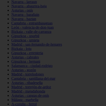
Navarra - larraun
Navarra - abaurrea-baja
Asturias - onís
Navarra - barañain
Navarra - baztan
Cantabria - entrambasaguas
León - valencia-de-don-juan
Bizkaia - valle-de-carranza
Gipuzkoa - usurbil
Gipuzkoa - urnieta
Madrid - san-fernando-de-henares
Bizkaia - loiu
Gipuzkoa - errenteria
Asturias - cabrales
Gipuzkoa - hernani
Salamanca - ciudad-rodrigo
Asturias - gozón
Madrid - torrelodones
Cantabria - santillana-del-mar
Asturias - ribadesella
Madrid - torrejón-de-ardoz
Madrid - majadahonda
Asturias - cangas-de-onís
Málaga - marbella
A-coruña - ferrol