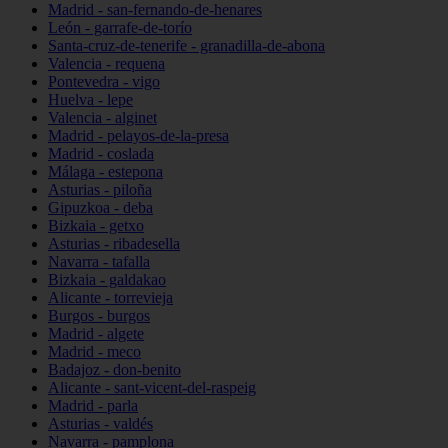
Madrid - san-fernando-de-henares
León - garrafe-de-torío
Santa-cruz-de-tenerife - granadilla-de-abona
Valencia - requena
Pontevedra - vigo
Huelva - lepe
Valencia - alginet
Madrid - pelayos-de-la-presa
Madrid - coslada
Málaga - estepona
Asturias - piloña
Gipuzkoa - deba
Bizkaia - getxo
Asturias - ribadesella
Navarra - tafalla
Bizkaia - galdakao
Alicante - torrevieja
Burgos - burgos
Madrid - algete
Madrid - meco
Badajoz - don-benito
Alicante - sant-vicent-del-raspeig
Madrid - parla
Asturias - valdés
Navarra - pamplona