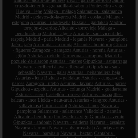
Madrid - alcalá-de-henares
León - garrafe-de-torío
Santa-
cruz-de-tenerife - granadilla-de-abona
Pontevedra - vigo
Huelva - lepe
Málaga - málaga
Salamanca - salamanca
Madrid - pelayos-de-la-presa
Madrid - coslada
Málaga -
estepona
Asturias - ribadesella
Bizkaia - galdakao
Madrid -
torrejón-de-ardoz
Alicante - torrevieja
Málaga -
benalmádena
Madrid - algete
Alicante - sant-vicent-del-
raspeig
Madrid - parla
Madrid - leganés
Navarra - pamplona
Jaén - jaén
A-coruña - a-coruña
Alicante - benidorm
Girona
- figueres
Zaragoza - zaragoza
Asturias - noreña
Asturias -
gijón
Asturias - oviedo
Tarragona - tarragona
Madrid -
pozuelo-de-alarcón
Asturias - mieres
Gipuzkoa - astigarraga
Navarra - erriberri
álava - ribera-alta
Gipuzkoa - san-
sebastián
Navarra - galar
Asturias - peñamellera-baja
Asturias - lena
Bizkaia - galdakao
Asturias - cangas-del-
narcea
Zaragoza - utebo
Asturias - laviana
Asturias - parres
Gipuzkoa - azpeitia
Asturias - colunga
Madrid - guadarrama
Asturias - siero
Castellón - orpesa
Asturias - navia
Illes-
balears - inca
Lleida - naut-aran
Asturias - langreo
Asturias -
villaviciosa
Girona - olot
Asturias - llanes
Navarra -
pamplona
Salamanca - salamanca
Valladolid - zaratán
Alicante - benidorm
Pontevedra - vigo
Gipuzkoa - zerain
Gipuzkoa - andoain
Navarra - valtierra
Navarra - gesalatz
Navarra - larraun
Navarra - abaurrea-baja
Asturias - onís
Navarra - barañain
Navarra - baztan
Cantabria -