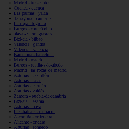
Madrid - tres-cantos
Cuenca - cuenca
Las-palmas - yaiza
Tarragona - cambrils
La-rioja - logroño
Burgos - cardeñadijo
álava - vitoria-gasteiz
Bizkaia - bilbao
Valencia - gandia
Valencia - valencia
Barcelona - barcelona
Madrid - madrid
Burgos - revilla-y-la-ahedo
Madrid - las-rozas-de-madrid
Asturias - castrillón
Asturias - salas
Asturias - carreño
Asturias - valdés
Zamora - puebla-de-sanabria
Bizkaia - lezama
Asturias - nava
Illes-balears - manacor
A-coruña - ortigueira
Alicante - ondara
Asturias - somiedo