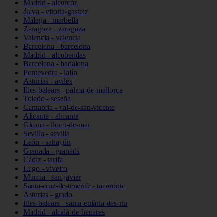
Madrid - alcorcón
álava - vitoria-gasteiz
Málaga - marbella
Zaragoza - zaragoza
Valencia - valencia
Barcelona - barcelona
Madrid - alcobendas
Barcelona - badalona
Pontevedra - lalín
Asturias - avilés
Illes-balears - palma-de-mallorca
Toledo - seseña
Cantabria - val-de-san-vicente
Alicante - alicante
Girona - lloret-de-mar
Sevilla - sevilla
León - sahagún
Granada - granada
Cádiz - tarifa
Lugo - viveiro
Murcia - san-javier
Santa-cruz-de-tenerife - tacoronte
Asturias - grado
Illes-balears - santa-eulària-des-riu
Madrid - alcalá-de-henares