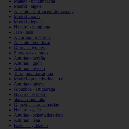
Málaga - benalmádena
Madrid - algete
Alicante - sant-vicent-del-raspeig
Madrid - parla
Madrid - leganés
Navarra - pamplona
Jaén - jaén
A-coruña - a-coruña
Alicante - benidorm
Girona - figueres
Zaragoza - zaragoza
Asturias - noreña
Asturias - gijón
Asturias - oviedo
Tarragona - tarragona
Madrid - pozuelo-de-alarcón
Asturias - mieres
Gipuzkoa - astigarraga
Navarra - erriberri
álava - ribera-alta
Gipuzkoa - san-sebastián
Navarra - galar
Asturias - peñamellera-baja
Asturias - lena
Bizkaia - galdakao