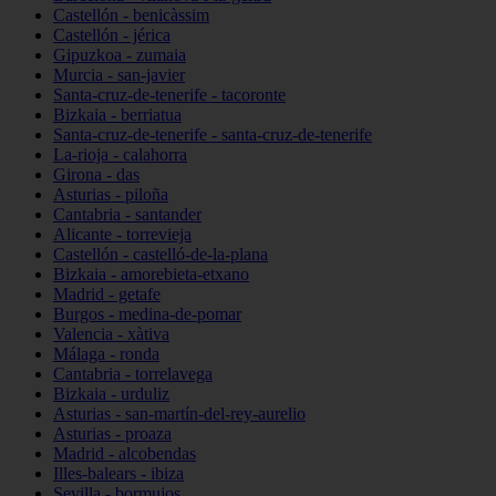
Castellón - benicàssim
Castellón - jérica
Gipuzkoa - zumaia
Murcia - san-javier
Santa-cruz-de-tenerife - tacoronte
Bizkaia - berriatua
Santa-cruz-de-tenerife - santa-cruz-de-tenerife
La-rioja - calahorra
Girona - das
Asturias - piloña
Cantabria - santander
Alicante - torrevieja
Castellón - castelló-de-la-plana
Bizkaia - amorebieta-etxano
Madrid - getafe
Burgos - medina-de-pomar
Valencia - xàtiva
Málaga - ronda
Cantabria - torrelavega
Bizkaia - urduliz
Asturias - san-martín-del-rey-aurelio
Asturias - proaza
Madrid - alcobendas
Illes-balears - ibiza
Sevilla - bormujos