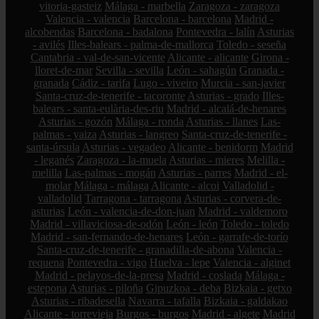
vitoria-gasteiz
Málaga - marbella
Zaragoza - zaragoza
Valencia - valencia
Barcelona - barcelona
Madrid -
alcobendas
Barcelona - badalona
Pontevedra - lalín
Asturias
- avilés
Illes-balears - palma-de-mallorca
Toledo - seseña
Cantabria - val-de-san-vicente
Alicante - alicante
Girona -
lloret-de-mar
Sevilla - sevilla
León - sahagún
Granada -
granada
Cádiz - tarifa
Lugo - viveiro
Murcia - san-javier
Santa-cruz-de-tenerife - tacoronte
Asturias - grado
Illes-
balears - santa-eulària-des-riu
Madrid - alcalá-de-henares
Asturias - gozón
Málaga - ronda
Asturias - llanes
Las-
palmas - yaiza
Asturias - langreo
Santa-cruz-de-tenerife -
santa-úrsula
Asturias - vegadeo
Alicante - benidorm
Madrid
- leganés
Zaragoza - la-muela
Asturias - mieres
Melilla -
melilla
Las-palmas - mogán
Asturias - parres
Madrid - el-
molar
Málaga - málaga
Alicante - alcoi
Valladolid -
valladolid
Tarragona - tarragona
Asturias - corvera-de-
asturias
León - valencia-de-don-juan
Madrid - valdemoro
Madrid - villaviciosa-de-odón
León - león
Toledo - toledo
Madrid - san-fernando-de-henares
León - garrafe-de-torío
Santa-cruz-de-tenerife - granadilla-de-abona
Valencia -
requena
Pontevedra - vigo
Huelva - lepe
Valencia - alginet
Madrid - pelayos-de-la-presa
Madrid - coslada
Málaga -
estepona
Asturias - piloña
Gipuzkoa - deba
Bizkaia - getxo
Asturias - ribadesella
Navarra - tafalla
Bizkaia - galdakao
Alicante - torrevieja
Burgos - burgos
Madrid - algete
Madrid