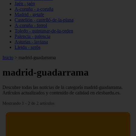
Jaén - jaén
A-coruña - a-coruña
Madrid - getafe
Castellón - castelló-de-la-plana
A-coruña - ferrol
Toledo - quintanar-de-la-orden
Palencia - palencia
Asturias - laviana
Lleida - seròs
Inicio
>
madrid-guadarrama
madrid-guadarrama
Descubre todas las noticias de la categoría madrid-guadarrama.
Artículos actualizados y contenido de calidad en elesbardu.es.
Mostrando 1 - 2 de 2 artículos