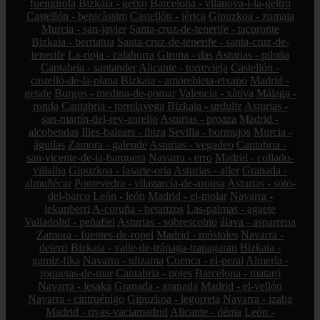
fuengirola
Bizkaia - getxo
Barcelona - vilanova-i-la-geltrú
Castellón - benicàssim
Castellón - jérica
Gipuzkoa - zumaia
Murcia - san-javier
Santa-cruz-de-tenerife - tacoronte
Bizkaia - berriatua
Santa-cruz-de-tenerife - santa-cruz-de-
tenerife
La-rioja - calahorra
Girona - das
Asturias - piloña
Cantabria - santander
Alicante - torrevieja
Castellón -
castelló-de-la-plana
Bizkaia - amorebieta-etxano
Madrid -
getafe
Burgos - medina-de-pomar
Valencia - xàtiva
Málaga -
ronda
Cantabria - torrelavega
Bizkaia - urduliz
Asturias -
san-martín-del-rey-aurelio
Asturias - proaza
Madrid -
alcobendas
Illes-balears - ibiza
Sevilla - bormujos
Murcia -
águilas
Zamora - galende
Asturias - vegadeo
Cantabria -
san-vicente-de-la-barquera
Navarra - erro
Madrid - collado-
villalba
Gipuzkoa - lasarte-oria
Asturias - aller
Granada -
almuñécar
Pontevedra - vilagarcía-de-arousa
Asturias - soto-
del-barco
León - león
Madrid - el-molar
Navarra -
lekunberri
A-coruña - betanzos
Las-palmas - agaete
Valladolid - peñafiel
Asturias - sobrescobio
álava - asparrena
Zamora - fuentes-de-ropel
Madrid - móstoles
Navarra -
deierri
Bizkaia - valle-de-trápaga-trapagaran
Bizkaia -
gamiz-fika
Navarra - ultzama
Cuenca - el-peral
Almería -
roquetas-de-mar
Cantabria - potes
Barcelona - mataró
Navarra - lesaka
Granada - granada
Madrid - el-vellón
Navarra - cintruénigo
Gipuzkoa - legorreta
Navarra - izaba
Madrid - rivas-vaciamadrid
Alicante - dénia
León -