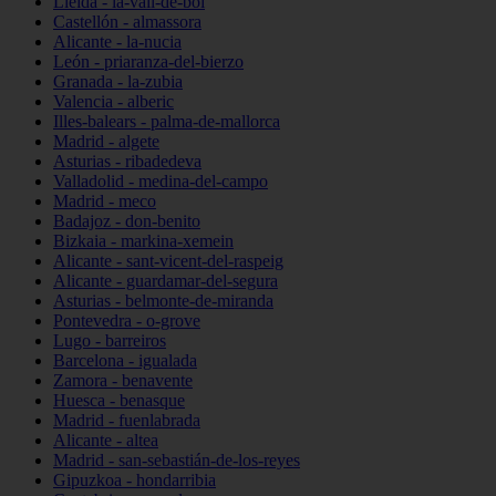
Lleida - la-vall-de-boí
Castellón - almassora
Alicante - la-nucia
León - priaranza-del-bierzo
Granada - la-zubia
Valencia - alberic
Illes-balears - palma-de-mallorca
Madrid - algete
Asturias - ribadedeva
Valladolid - medina-del-campo
Madrid - meco
Badajoz - don-benito
Bizkaia - markina-xemein
Alicante - sant-vicent-del-raspeig
Alicante - guardamar-del-segura
Asturias - belmonte-de-miranda
Pontevedra - o-grove
Lugo - barreiros
Barcelona - igualada
Zamora - benavente
Huesca - benasque
Madrid - fuenlabrada
Alicante - altea
Madrid - san-sebastián-de-los-reyes
Gipuzkoa - hondarribia