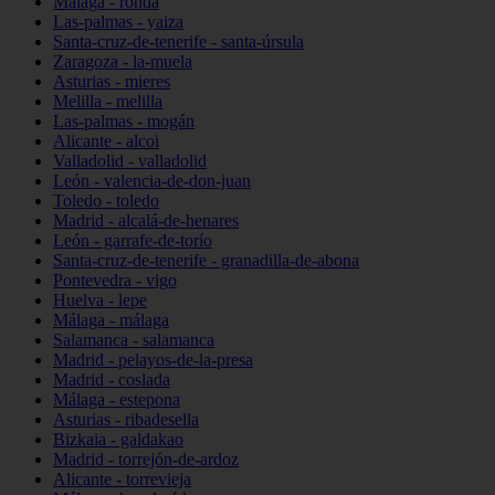
Málaga - ronda
Las-palmas - yaiza
Santa-cruz-de-tenerife - santa-úrsula
Zaragoza - la-muela
Asturias - mieres
Melilla - melilla
Las-palmas - mogán
Alicante - alcoi
Valladolid - valladolid
León - valencia-de-don-juan
Toledo - toledo
Madrid - alcalá-de-henares
León - garrafe-de-torío
Santa-cruz-de-tenerife - granadilla-de-abona
Pontevedra - vigo
Huelva - lepe
Málaga - málaga
Salamanca - salamanca
Madrid - pelayos-de-la-presa
Madrid - coslada
Málaga - estepona
Asturias - ribadesella
Bizkaia - galdakao
Madrid - torrejón-de-ardoz
Alicante - torrevieja