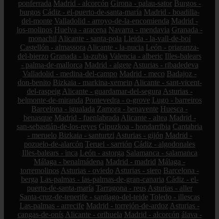
ponferrada
Madrid - alcorcón
Girona - palau-sator
Burgos -
burgos
Cádiz - el-puerto-de-santa-maría
Madrid - boadilla-
del-monte
Valladolid - arroyo-de-la-encomienda
Madrid -
los-molinos
Huelva - aracena
Navarra - mendavia
Granada -
monachil
Alicante - santa-pola
Lleida - la-vall-de-boí
Castellón - almassora
Alicante - la-nucia
León - priaranza-
del-bierzo
Granada - la-zubia
Valencia - alberic
Illes-balears
- palma-de-mallorca
Madrid - algete
Asturias - ribadedeva
Valladolid - medina-del-campo
Madrid - meco
Badajoz -
don-benito
Bizkaia - markina-xemein
Alicante - sant-vicent-
del-raspeig
Alicante - guardamar-del-segura
Asturias -
belmonte-de-miranda
Pontevedra - o-grove
Lugo - barreiros
Barcelona - igualada
Zamora - benavente
Huesca -
benasque
Madrid - fuenlabrada
Alicante - altea
Madrid -
san-sebastián-de-los-reyes
Gipuzkoa - hondarribia
Cantabria
- meruelo
Bizkaia - santurtzi
Asturias - gijón
Madrid -
pozuelo-de-alarcón
Teruel - sarrión
Cádiz - algodonales
Illes-balears - inca
León - astorga
Salamanca - salamanca
Málaga - benalmádena
Madrid - madrid
Málaga -
torremolinos
Asturias - oviedo
Asturias - siero
Barcelona -
berga
Las-palmas - las-palmas-de-gran-canaria
Cádiz - el-
puerto-de-santa-maría
Tarragona - reus
Asturias - aller
Santa-cruz-de-tenerife - santiago-del-teide
Toledo - illescas
Las-palmas - arrecife
Madrid - torrejón-de-ardoz
Asturias -
cangas-de-onís
Alicante - orihuela
Madrid - alcorcón
álava -