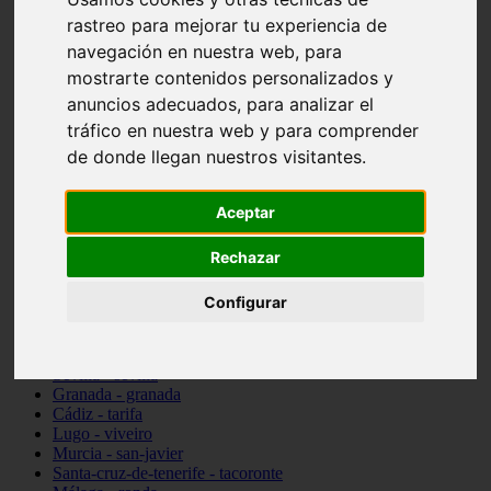
Madrid - pozuelo-de-alarcón
rastreo para mejorar tu experiencia de
Teruel - sarrión
navegación en nuestra web, para
Cádiz - algodonales
mostrarte contenidos personalizados y
Illes-balears - inca
Madrid - madrid
anuncios adecuados, para analizar el
Málaga - torremolinos
tráfico en nuestra web y para comprender
Asturias - oviedo
de donde llegan nuestros visitantes.
Cádiz - el-puerto-de-santa-maría
Asturias - aller
Toledo - illescas
Aceptar
álava - vitoria-gasteiz
Málaga - marbella
Zaragoza - zaragoza
Rechazar
Barcelona - barcelona
Valencia - valencia
Configurar
Pontevedra - lalín
Toledo - seseña
Cantabria - val-de-san-vicente
Sevilla - sevilla
Granada - granada
Cádiz - tarifa
Lugo - viveiro
Murcia - san-javier
Santa-cruz-de-tenerife - tacoronte