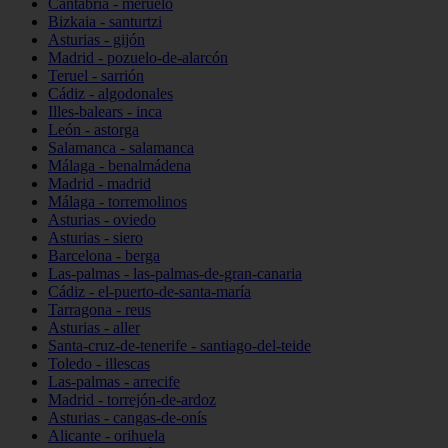
Cantabria - meruelo
Bizkaia - santurtzi
Asturias - gijón
Madrid - pozuelo-de-alarcón
Teruel - sarrión
Cádiz - algodonales
Illes-balears - inca
León - astorga
Salamanca - salamanca
Málaga - benalmádena
Madrid - madrid
Málaga - torremolinos
Asturias - oviedo
Asturias - siero
Barcelona - berga
Las-palmas - las-palmas-de-gran-canaria
Cádiz - el-puerto-de-santa-maría
Tarragona - reus
Asturias - aller
Santa-cruz-de-tenerife - santiago-del-teide
Toledo - illescas
Las-palmas - arrecife
Madrid - torrejón-de-ardoz
Asturias - cangas-de-onís
Alicante - orihuela