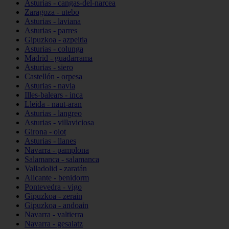
Asturias - cangas-del-narcea
Zaragoza - utebo
Asturias - laviana
Asturias - parres
Gipuzkoa - azpeitia
Asturias - colunga
Madrid - guadarrama
Asturias - siero
Castellón - orpesa
Asturias - navia
Illes-balears - inca
Lleida - naut-aran
Asturias - langreo
Asturias - villaviciosa
Girona - olot
Asturias - llanes
Navarra - pamplona
Salamanca - salamanca
Valladolid - zaratán
Alicante - benidorm
Pontevedra - vigo
Gipuzkoa - zerain
Gipuzkoa - andoain
Navarra - valtierra
Navarra - gesalatz