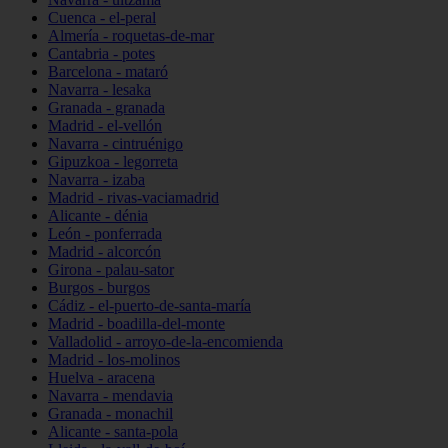
Cuenca - el-peral
Almería - roquetas-de-mar
Cantabria - potes
Barcelona - mataró
Navarra - lesaka
Granada - granada
Madrid - el-vellón
Navarra - cintruénigo
Gipuzkoa - legorreta
Navarra - izaba
Madrid - rivas-vaciamadrid
Alicante - dénia
León - ponferrada
Madrid - alcorcón
Girona - palau-sator
Burgos - burgos
Cádiz - el-puerto-de-santa-maría
Madrid - boadilla-del-monte
Valladolid - arroyo-de-la-encomienda
Madrid - los-molinos
Huelva - aracena
Navarra - mendavia
Granada - monachil
Alicante - santa-pola