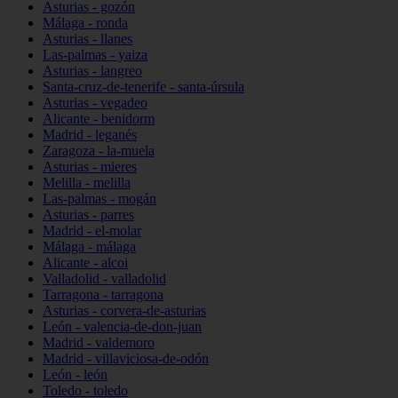
Asturias - gozón
Málaga - ronda
Asturias - llanes
Las-palmas - yaiza
Asturias - langreo
Santa-cruz-de-tenerife - santa-úrsula
Asturias - vegadeo
Alicante - benidorm
Madrid - leganés
Zaragoza - la-muela
Asturias - mieres
Melilla - melilla
Las-palmas - mogán
Asturias - parres
Madrid - el-molar
Málaga - málaga
Alicante - alcoi
Valladolid - valladolid
Tarragona - tarragona
Asturias - corvera-de-asturias
León - valencia-de-don-juan
Madrid - valdemoro
Madrid - villaviciosa-de-odón
León - león
Toledo - toledo