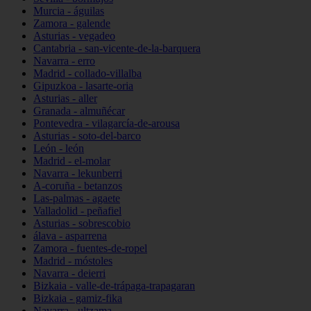
Murcia - águilas
Zamora - galende
Asturias - vegadeo
Cantabria - san-vicente-de-la-barquera
Navarra - erro
Madrid - collado-villalba
Gipuzkoa - lasarte-oria
Asturias - aller
Granada - almuñécar
Pontevedra - vilagarcía-de-arousa
Asturias - soto-del-barco
León - león
Madrid - el-molar
Navarra - lekunberri
A-coruña - betanzos
Las-palmas - agaete
Valladolid - peñafiel
Asturias - sobrescobio
álava - asparrena
Zamora - fuentes-de-ropel
Madrid - móstoles
Navarra - deierri
Bizkaia - valle-de-trápaga-trapagaran
Bizkaia - gamiz-fika
Navarra - ultzama