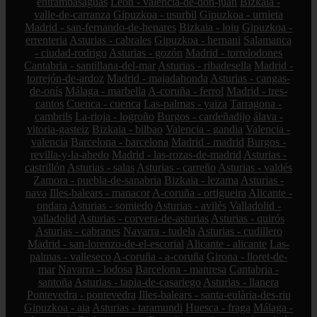
entrambasaguas
León - valencia-de-don-juan
Bizkaia -
valle-de-carranza
Gipuzkoa - usurbil
Gipuzkoa - urnieta
Madrid - san-fernando-de-henares
Bizkaia - loiu
Gipuzkoa -
errenteria
Asturias - cabrales
Gipuzkoa - hernani
Salamanca
- ciudad-rodrigo
Asturias - gozón
Madrid - torrelodones
Cantabria - santillana-del-mar
Asturias - ribadesella
Madrid -
torrejón-de-ardoz
Madrid - majadahonda
Asturias - cangas-
de-onís
Málaga - marbella
A-coruña - ferrol
Madrid - tres-
cantos
Cuenca - cuenca
Las-palmas - yaiza
Tarragona -
cambrils
La-rioja - logroño
Burgos - cardeñadijo
álava -
vitoria-gasteiz
Bizkaia - bilbao
Valencia - gandia
Valencia -
valencia
Barcelona - barcelona
Madrid - madrid
Burgos -
revilla-y-la-ahedo
Madrid - las-rozas-de-madrid
Asturias -
castrillón
Asturias - salas
Asturias - carreño
Asturias - valdés
Zamora - puebla-de-sanabria
Bizkaia - lezama
Asturias -
nava
Illes-balears - manacor
A-coruña - ortigueira
Alicante -
ondara
Asturias - somiedo
Asturias - avilés
Valladolid -
valladolid
Asturias - corvera-de-asturias
Asturias - quirós
Asturias - cabranes
Navarra - tudela
Asturias - cudillero
Madrid - san-lorenzo-de-el-escorial
Alicante - alicante
Las-
palmas - valleseco
A-coruña - a-coruña
Girona - lloret-de-
mar
Navarra - lodosa
Barcelona - manresa
Cantabria -
santoña
Asturias - tapia-de-casariego
Asturias - llanera
Pontevedra - pontevedra
Illes-balears - santa-eulària-des-riu
Gipuzkoa - aia
Asturias - taramundi
Huesca - fraga
Málaga -