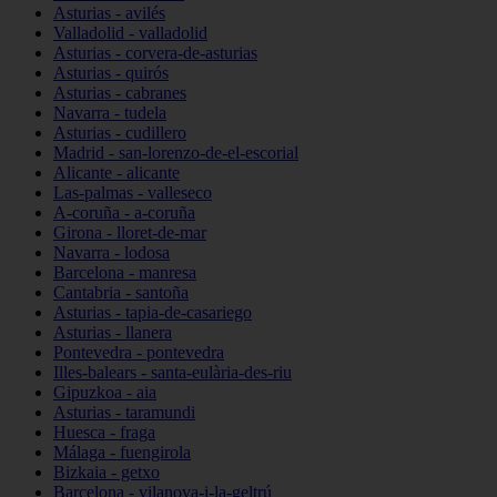
Asturias - avilés
Valladolid - valladolid
Asturias - corvera-de-asturias
Asturias - quirós
Asturias - cabranes
Navarra - tudela
Asturias - cudillero
Madrid - san-lorenzo-de-el-escorial
Alicante - alicante
Las-palmas - valleseco
A-coruña - a-coruña
Girona - lloret-de-mar
Navarra - lodosa
Barcelona - manresa
Cantabria - santoña
Asturias - tapia-de-casariego
Asturias - llanera
Pontevedra - pontevedra
Illes-balears - santa-eulària-des-riu
Gipuzkoa - aia
Asturias - taramundi
Huesca - fraga
Málaga - fuengirola
Bizkaia - getxo
Barcelona - vilanova-i-la-geltrú