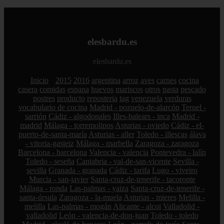
elesbardu.es
elesbardu.es
Inicio
2015
2016
argentina
arroz
aves
carnes
cocina
casera
comidas
espana
huevos
mariscos
otros
pasta
pescado
postres
producto
reposteria
tag
venezuela
verduras
vocabulario de cocina
Madrid - pozuelo-de-alarcón
Teruel -
sarrión
Cádiz - algodonales
Illes-balears - inca
Madrid -
madrid
Málaga - torremolinos
Asturias - oviedo
Cádiz - el-
puerto-de-santa-maría
Asturias - aller
Toledo - illescas
álava
- vitoria-gasteiz
Málaga - marbella
Zaragoza - zaragoza
Barcelona - barcelona
Valencia - valencia
Pontevedra - lalín
Toledo - seseña
Cantabria - val-de-san-vicente
Sevilla -
sevilla
Granada - granada
Cádiz - tarifa
Lugo - viveiro
Murcia - san-javier
Santa-cruz-de-tenerife - tacoronte
Málaga - ronda
Las-palmas - yaiza
Santa-cruz-de-tenerife -
santa-úrsula
Zaragoza - la-muela
Asturias - mieres
Melilla -
melilla
Las-palmas - mogán
Alicante - alcoi
Valladolid -
valladolid
León - valencia-de-don-juan
Toledo - toledo