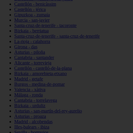
Castellón - benicàssim
Castellón - jérica
Gipuzkoa - zumaia
Murcia - san-javier
Santa-cruz-de-tenerife - tacoronte
Bizkaia - berriatua
Santa-cruz-de-tenerife - santa-cruz-de-tenerife
La-rioja - calahorra
Girona - das
Asturias - piloña
Cantabria - santander
Alicante - torrevieja
Castellón - castelló-de-la-plana
Bizkaia - amorebieta-etxano
Madrid - getafe
Burgos - medina-de-pomar
Valencia - xàtiva
Málaga - ronda
Cantabria - torrelavega
Bizkaia - urduliz
Asturias - san-martín-del-rey-aurelio
Asturias - proaza
Madrid - alcobendas
Illes-balears - ibiza
Sevilla - bormujos