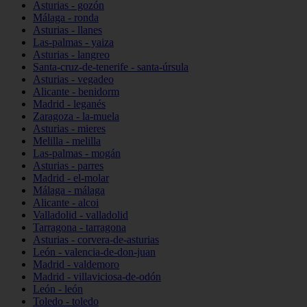
Asturias - gozón
Málaga - ronda
Asturias - llanes
Las-palmas - yaiza
Asturias - langreo
Santa-cruz-de-tenerife - santa-úrsula
Asturias - vegadeo
Alicante - benidorm
Madrid - leganés
Zaragoza - la-muela
Asturias - mieres
Melilla - melilla
Las-palmas - mogán
Asturias - parres
Madrid - el-molar
Málaga - málaga
Alicante - alcoi
Valladolid - valladolid
Tarragona - tarragona
Asturias - corvera-de-asturias
León - valencia-de-don-juan
Madrid - valdemoro
Madrid - villaviciosa-de-odón
León - león
Toledo - toledo