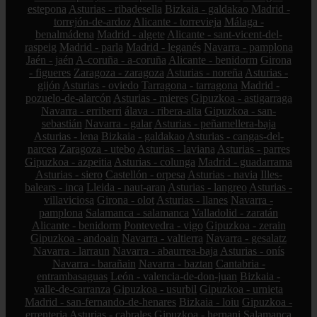
estepona
Asturias - ribadesella
Bizkaia - galdakao
Madrid -
torrejón-de-ardoz
Alicante - torrevieja
Málaga -
benalmádena
Madrid - algete
Alicante - sant-vicent-del-
raspeig
Madrid - parla
Madrid - leganés
Navarra - pamplona
Jaén - jaén
A-coruña - a-coruña
Alicante - benidorm
Girona
- figueres
Zaragoza - zaragoza
Asturias - noreña
Asturias -
gijón
Asturias - oviedo
Tarragona - tarragona
Madrid -
pozuelo-de-alarcón
Asturias - mieres
Gipuzkoa - astigarraga
Navarra - erriberri
álava - ribera-alta
Gipuzkoa - san-
sebastián
Navarra - galar
Asturias - peñamellera-baja
Asturias - lena
Bizkaia - galdakao
Asturias - cangas-del-
narcea
Zaragoza - utebo
Asturias - laviana
Asturias - parres
Gipuzkoa - azpeitia
Asturias - colunga
Madrid - guadarrama
Asturias - siero
Castellón - orpesa
Asturias - navia
Illes-
balears - inca
Lleida - naut-aran
Asturias - langreo
Asturias -
villaviciosa
Girona - olot
Asturias - llanes
Navarra -
pamplona
Salamanca - salamanca
Valladolid - zaratán
Alicante - benidorm
Pontevedra - vigo
Gipuzkoa - zerain
Gipuzkoa - andoain
Navarra - valtierra
Navarra - gesalatz
Navarra - larraun
Navarra - abaurrea-baja
Asturias - onís
Navarra - barañain
Navarra - baztan
Cantabria -
entrambasaguas
León - valencia-de-don-juan
Bizkaia -
valle-de-carranza
Gipuzkoa - usurbil
Gipuzkoa - urnieta
Madrid - san-fernando-de-henares
Bizkaia - loiu
Gipuzkoa -
errenteria
Asturias - cabrales
Gipuzkoa - hernani
Salamanca