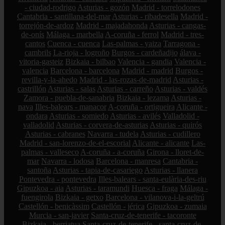
- ciudad-rodrigo
Asturias - gozón
Madrid - torrelodones
Cantabria - santillana-del-mar
Asturias - ribadesella
Madrid -
torrejón-de-ardoz
Madrid - majadahonda
Asturias - cangas-
de-onís
Málaga - marbella
A-coruña - ferrol
Madrid - tres-
cantos
Cuenca - cuenca
Las-palmas - yaiza
Tarragona -
cambrils
La-rioja - logroño
Burgos - cardeñadijo
álava -
vitoria-gasteiz
Bizkaia - bilbao
Valencia - gandia
Valencia -
valencia
Barcelona - barcelona
Madrid - madrid
Burgos -
revilla-y-la-ahedo
Madrid - las-rozas-de-madrid
Asturias -
castrillón
Asturias - salas
Asturias - carreño
Asturias - valdés
Zamora - puebla-de-sanabria
Bizkaia - lezama
Asturias -
nava
Illes-balears - manacor
A-coruña - ortigueira
Alicante -
ondara
Asturias - somiedo
Asturias - avilés
Valladolid -
valladolid
Asturias - corvera-de-asturias
Asturias - quirós
Asturias - cabranes
Navarra - tudela
Asturias - cudillero
Madrid - san-lorenzo-de-el-escorial
Alicante - alicante
Las-
palmas - valleseco
A-coruña - a-coruña
Girona - lloret-de-
mar
Navarra - lodosa
Barcelona - manresa
Cantabria -
santoña
Asturias - tapia-de-casariego
Asturias - llanera
Pontevedra - pontevedra
Illes-balears - santa-eulària-des-riu
Gipuzkoa - aia
Asturias - taramundi
Huesca - fraga
Málaga -
fuengirola
Bizkaia - getxo
Barcelona - vilanova-i-la-geltrú
Castellón - benicàssim
Castellón - jérica
Gipuzkoa - zumaia
Murcia - san-javier
Santa-cruz-de-tenerife - tacoronte
Bizkaia - berriatua
Santa-cruz-de-tenerife - santa-cruz-de-