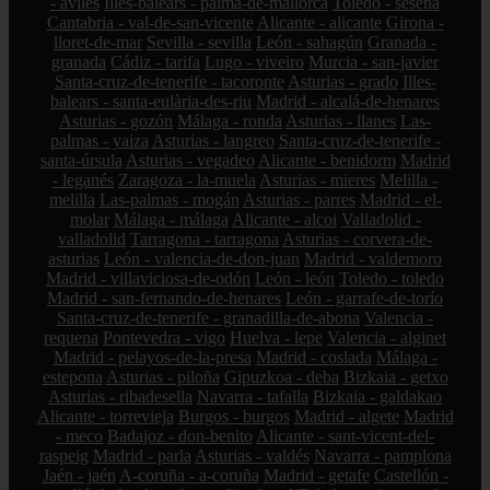
- avilés
Illes-balears - palma-de-mallorca
Toledo - seseña
Cantabria - val-de-san-vicente
Alicante - alicante
Girona -
lloret-de-mar
Sevilla - sevilla
León - sahagún
Granada -
granada
Cádiz - tarifa
Lugo - viveiro
Murcia - san-javier
Santa-cruz-de-tenerife - tacoronte
Asturias - grado
Illes-
balears - santa-eulària-des-riu
Madrid - alcalá-de-henares
Asturias - gozón
Málaga - ronda
Asturias - llanes
Las-
palmas - yaiza
Asturias - langreo
Santa-cruz-de-tenerife -
santa-úrsula
Asturias - vegadeo
Alicante - benidorm
Madrid
- leganés
Zaragoza - la-muela
Asturias - mieres
Melilla -
melilla
Las-palmas - mogán
Asturias - parres
Madrid - el-
molar
Málaga - málaga
Alicante - alcoi
Valladolid -
valladolid
Tarragona - tarragona
Asturias - corvera-de-
asturias
León - valencia-de-don-juan
Madrid - valdemoro
Madrid - villaviciosa-de-odón
León - león
Toledo - toledo
Madrid - san-fernando-de-henares
León - garrafe-de-torío
Santa-cruz-de-tenerife - granadilla-de-abona
Valencia -
requena
Pontevedra - vigo
Huelva - lepe
Valencia - alginet
Madrid - pelayos-de-la-presa
Madrid - coslada
Málaga -
estepona
Asturias - piloña
Gipuzkoa - deba
Bizkaia - getxo
Asturias - ribadesella
Navarra - tafalla
Bizkaia - galdakao
Alicante - torrevieja
Burgos - burgos
Madrid - algete
Madrid
- meco
Badajoz - don-benito
Alicante - sant-vicent-del-
raspeig
Madrid - parla
Asturias - valdés
Navarra - pamplona
Jaén - jaén
A-coruña - a-coruña
Madrid - getafe
Castellón -