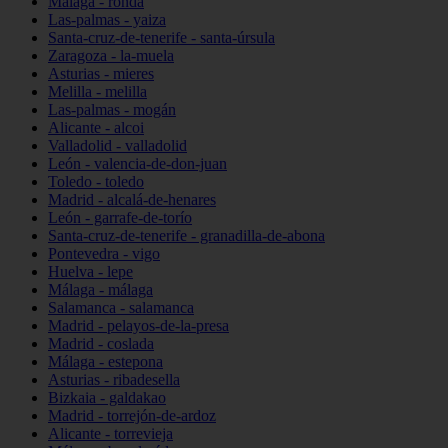
Málaga - ronda
Las-palmas - yaiza
Santa-cruz-de-tenerife - santa-úrsula
Zaragoza - la-muela
Asturias - mieres
Melilla - melilla
Las-palmas - mogán
Alicante - alcoi
Valladolid - valladolid
León - valencia-de-don-juan
Toledo - toledo
Madrid - alcalá-de-henares
León - garrafe-de-torío
Santa-cruz-de-tenerife - granadilla-de-abona
Pontevedra - vigo
Huelva - lepe
Málaga - málaga
Salamanca - salamanca
Madrid - pelayos-de-la-presa
Madrid - coslada
Málaga - estepona
Asturias - ribadesella
Bizkaia - galdakao
Madrid - torrejón-de-ardoz
Alicante - torrevieja