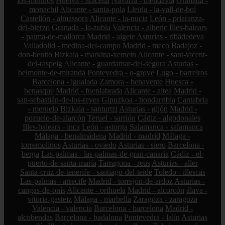
los-molinos
Huelva - aracena
Navarra - mendavia
Granada -
monachil
Alicante - santa-pola
Lleida - la-vall-de-boí
Castellón - almassora
Alicante - la-nucia
León - priaranza-
del-bierzo
Granada - la-zubia
Valencia - alberic
Illes-balears
- palma-de-mallorca
Madrid - algete
Asturias - ribadedeva
Valladolid - medina-del-campo
Madrid - meco
Badajoz -
don-benito
Bizkaia - markina-xemein
Alicante - sant-vicent-
del-raspeig
Alicante - guardamar-del-segura
Asturias -
belmonte-de-miranda
Pontevedra - o-grove
Lugo - barreiros
Barcelona - igualada
Zamora - benavente
Huesca -
benasque
Madrid - fuenlabrada
Alicante - altea
Madrid -
san-sebastián-de-los-reyes
Gipuzkoa - hondarribia
Cantabria
- meruelo
Bizkaia - santurtzi
Asturias - gijón
Madrid -
pozuelo-de-alarcón
Teruel - sarrión
Cádiz - algodonales
Illes-balears - inca
León - astorga
Salamanca - salamanca
Málaga - benalmádena
Madrid - madrid
Málaga -
torremolinos
Asturias - oviedo
Asturias - siero
Barcelona -
berga
Las-palmas - las-palmas-de-gran-canaria
Cádiz - el-
puerto-de-santa-maría
Tarragona - reus
Asturias - aller
Santa-cruz-de-tenerife - santiago-del-teide
Toledo - illescas
Las-palmas - arrecife
Madrid - torrejón-de-ardoz
Asturias -
cangas-de-onís
Alicante - orihuela
Madrid - alcorcón
álava -
vitoria-gasteiz
Málaga - marbella
Zaragoza - zaragoza
Valencia - valencia
Barcelona - barcelona
Madrid -
alcobendas
Barcelona - badalona
Pontevedra - lalín
Asturias