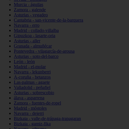
Murcia - águilas
Zamora - galende
Asturias - vegadeo
Cantabria - san-vicente-de-la-barquera
Navarra - erro
Madrid - collado-villalba
Gipuzkoa - lasarte-oria
Asturias - aller
Granada - almuñécar
Pontevedra - vilagarcía-de-arousa
Asturias - soto-del-barco
León - león
Madrid - el-molar
Navarra - lekunberri
A-coruña - betanzos
Las-palmas - agaete
Valladolid - peñafiel
Asturias - sobrescobio
álava - asparrena
Zamora - fuentes-de-ropel
Madrid - móstoles
Navarra - deierri
Bizkaia - valle-de-trápaga-trapagaran
Bizkaia - gamiz-fika
Navarra - ultzama