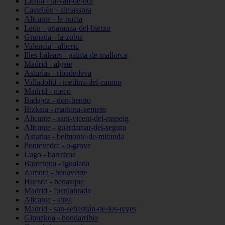
Lleida - la-vall-de-boí
Castellón - almassora
Alicante - la-nucia
León - priaranza-del-bierzo
Granada - la-zubia
Valencia - alberic
Illes-balears - palma-de-mallorca
Madrid - algete
Asturias - ribadedeva
Valladolid - medina-del-campo
Madrid - meco
Badajoz - don-benito
Bizkaia - markina-xemein
Alicante - sant-vicent-del-raspeig
Alicante - guardamar-del-segura
Asturias - belmonte-de-miranda
Pontevedra - o-grove
Lugo - barreiros
Barcelona - igualada
Zamora - benavente
Huesca - benasque
Madrid - fuenlabrada
Alicante - altea
Madrid - san-sebastián-de-los-reyes
Gipuzkoa - hondarribia