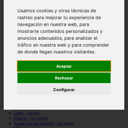
Madrid - pozuelo-de-alarcón
Teruel - sarrión
Usamos cookies y otras técnicas de
Cádiz - algodonales
rastreo para mejorar tu experiencia de
Illes-balears - inca
navegación en nuestra web, para
Madrid - madrid
Málaga - torremolinos
mostrarte contenidos personalizados y
Asturias - oviedo
anuncios adecuados, para analizar el
Cádiz - el-puerto-de-santa-maría
tráfico en nuestra web y para comprender
Asturias - aller
Toledo - illescas
de donde llegan nuestros visitantes.
álava - vitoria-gasteiz
Málaga - marbella
Aceptar
Zaragoza - zaragoza
Barcelona - barcelona
Valencia - valencia
Rechazar
Pontevedra - lalín
Toledo - seseña
Configurar
Cantabria - val-de-san-vicente
Sevilla - sevilla
Granada - granada
Cádiz - tarifa
Lugo - viveiro
Murcia - san-javier
Santa-cruz-de-tenerife - tacoronte