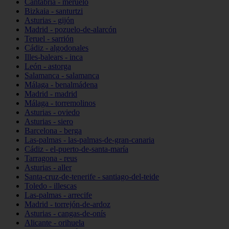
Cantabria - meruelo
Bizkaia - santurtzi
Asturias - gijón
Madrid - pozuelo-de-alarcón
Teruel - sarrión
Cádiz - algodonales
Illes-balears - inca
León - astorga
Salamanca - salamanca
Málaga - benalmádena
Madrid - madrid
Málaga - torremolinos
Asturias - oviedo
Asturias - siero
Barcelona - berga
Las-palmas - las-palmas-de-gran-canaria
Cádiz - el-puerto-de-santa-maría
Tarragona - reus
Asturias - aller
Santa-cruz-de-tenerife - santiago-del-teide
Toledo - illescas
Las-palmas - arrecife
Madrid - torrejón-de-ardoz
Asturias - cangas-de-onís
Alicante - orihuela