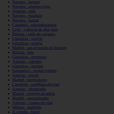
Navarra - larraun
Navarra - abaurrea-baja
Asturias - onís
Navarra - barañain
Navarra - baztan
Cantabria - entrambasaguas
León - valencia-de-don-juan
Bizkaia - valle-de-carranza
Gipuzkoa - usurbil
Gipuzkoa - urnieta
Madrid - san-fernando-de-henares
Bizkaia - loiu
Gipuzkoa - errenteria
Asturias - cabrales
Gipuzkoa - hernani
Salamanca - ciudad-rodrigo
Asturias - gozón
Madrid - torrelodones
Cantabria - santillana-del-mar
Asturias - ribadesella
Madrid - torrejón-de-ardoz
Madrid - majadahonda
Asturias - cangas-de-onís
Málaga - marbella
A-coruña - ferrol