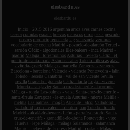
elesbardu.es
elesbardu.es
Inicio
2015
2016
argentina
arroz
aves
carnes
cocina
casera
comidas
espana
huevos
mariscos
otros
pasta
pescado
postres
producto
reposteria
tag
venezuela
verduras
vocabulario de cocina
Madrid - pozuelo-de-alarcón
Teruel -
sarrión
Cádiz - algodonales
Illes-balears - inca
Madrid -
madrid
Málaga - torremolinos
Asturias - oviedo
Cádiz - el-
puerto-de-santa-maría
Asturias - aller
Toledo - illescas
álava
- vitoria-gasteiz
Málaga - marbella
Zaragoza - zaragoza
Barcelona - barcelona
Valencia - valencia
Pontevedra - lalín
Toledo - seseña
Cantabria - val-de-san-vicente
Sevilla -
sevilla
Granada - granada
Cádiz - tarifa
Lugo - viveiro
Murcia - san-javier
Santa-cruz-de-tenerife - tacoronte
Málaga - ronda
Las-palmas - yaiza
Santa-cruz-de-tenerife -
santa-úrsula
Zaragoza - la-muela
Asturias - mieres
Melilla -
melilla
Las-palmas - mogán
Alicante - alcoi
Valladolid -
valladolid
León - valencia-de-don-juan
Toledo - toledo
Madrid - alcalá-de-henares
León - garrafe-de-torío
Santa-
cruz-de-tenerife - granadilla-de-abona
Pontevedra - vigo
Huelva - lepe
Málaga - málaga
Salamanca - salamanca
Madrid - pelayos-de-la-presa
Madrid - coslada
Málaga -