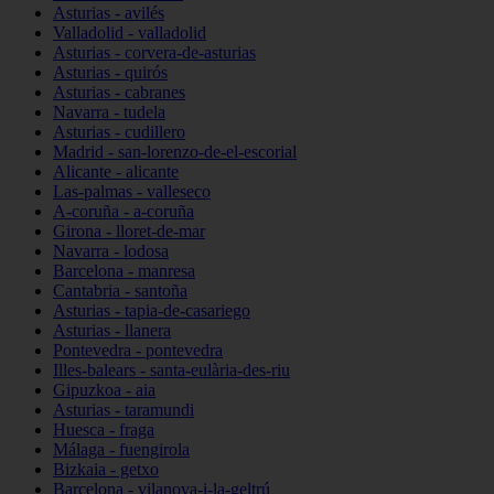
Asturias - avilés
Valladolid - valladolid
Asturias - corvera-de-asturias
Asturias - quirós
Asturias - cabranes
Navarra - tudela
Asturias - cudillero
Madrid - san-lorenzo-de-el-escorial
Alicante - alicante
Las-palmas - valleseco
A-coruña - a-coruña
Girona - lloret-de-mar
Navarra - lodosa
Barcelona - manresa
Cantabria - santoña
Asturias - tapia-de-casariego
Asturias - llanera
Pontevedra - pontevedra
Illes-balears - santa-eulària-des-riu
Gipuzkoa - aia
Asturias - taramundi
Huesca - fraga
Málaga - fuengirola
Bizkaia - getxo
Barcelona - vilanova-i-la-geltrú