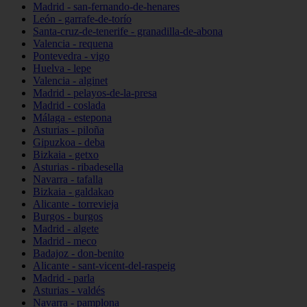
Madrid - san-fernando-de-henares
León - garrafe-de-torío
Santa-cruz-de-tenerife - granadilla-de-abona
Valencia - requena
Pontevedra - vigo
Huelva - lepe
Valencia - alginet
Madrid - pelayos-de-la-presa
Madrid - coslada
Málaga - estepona
Asturias - piloña
Gipuzkoa - deba
Bizkaia - getxo
Asturias - ribadesella
Navarra - tafalla
Bizkaia - galdakao
Alicante - torrevieja
Burgos - burgos
Madrid - algete
Madrid - meco
Badajoz - don-benito
Alicante - sant-vicent-del-raspeig
Madrid - parla
Asturias - valdés
Navarra - pamplona