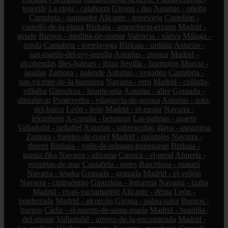
tenerife
La-rioja - calahorra
Girona - das
Asturias - piloña
Cantabria - santander
Alicante - torrevieja
Castellón -
castelló-de-la-plana
Bizkaia - amorebieta-etxano
Madrid -
getafe
Burgos - medina-de-pomar
Valencia - xàtiva
Málaga -
ronda
Cantabria - torrelavega
Bizkaia - urduliz
Asturias -
san-martín-del-rey-aurelio
Asturias - proaza
Madrid -
alcobendas
Illes-balears - ibiza
Sevilla - bormujos
Murcia -
águilas
Zamora - galende
Asturias - vegadeo
Cantabria -
san-vicente-de-la-barquera
Navarra - erro
Madrid - collado-
villalba
Gipuzkoa - lasarte-oria
Asturias - aller
Granada -
almuñécar
Pontevedra - vilagarcía-de-arousa
Asturias - soto-
del-barco
León - león
Madrid - el-molar
Navarra -
lekunberri
A-coruña - betanzos
Las-palmas - agaete
Valladolid - peñafiel
Asturias - sobrescobio
álava - asparrena
Zamora - fuentes-de-ropel
Madrid - móstoles
Navarra -
deierri
Bizkaia - valle-de-trápaga-trapagaran
Bizkaia -
gamiz-fika
Navarra - ultzama
Cuenca - el-peral
Almería -
roquetas-de-mar
Cantabria - potes
Barcelona - mataró
Navarra - lesaka
Granada - granada
Madrid - el-vellón
Navarra - cintruénigo
Gipuzkoa - legorreta
Navarra - izaba
Madrid - rivas-vaciamadrid
Alicante - dénia
León -
ponferrada
Madrid - alcorcón
Girona - palau-sator
Burgos -
burgos
Cádiz - el-puerto-de-santa-maría
Madrid - boadilla-
del-monte
Valladolid - arroyo-de-la-encomienda
Madrid -