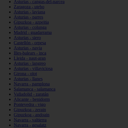
Asturias - cangas-del-narcea
Zaragoza - utebo
Asturias - laviana
Asturias - parres
Gipuzkoa - azpeitia
Asturias - colunga
Madrid - guadarrama
Asturias - siero
Castellón - orpesa
Asturias - navia
Illes-balears - inca
Lleida - naut-aran
Asturias - langreo
Asturias - villaviciosa
Girona - olot
Asturias - llanes
Navarra - pamplona
Salamanca - salamanca
Valladolid - zaratán
Alicante - benidorm
Pontevedra - vigo
Gipuzkoa - zerain
Gipuzkoa - andoain
Navarra - valtierra
Navarra - gesalatz