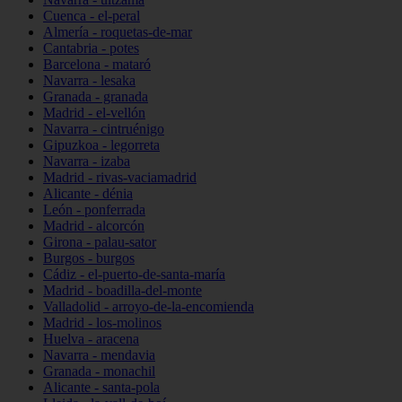
Cuenca - el-peral
Almería - roquetas-de-mar
Cantabria - potes
Barcelona - mataró
Navarra - lesaka
Granada - granada
Madrid - el-vellón
Navarra - cintruénigo
Gipuzkoa - legorreta
Navarra - izaba
Madrid - rivas-vaciamadrid
Alicante - dénia
León - ponferrada
Madrid - alcorcón
Girona - palau-sator
Burgos - burgos
Cádiz - el-puerto-de-santa-maría
Madrid - boadilla-del-monte
Valladolid - arroyo-de-la-encomienda
Madrid - los-molinos
Huelva - aracena
Navarra - mendavia
Granada - monachil
Alicante - santa-pola