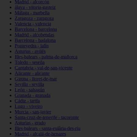
Madrid - alcorcón
álava - vitoria-gasteiz
Málaga - marbella
Zaragoza - zaragoza
Valencia - valencia
Barcelona - barcelona
Madrid - alcobendas
Barcelona - badalona
Pontevedra - lalín
Asturias - avilés
Illes-balears - palma-de-mallorca
Toledo - seseña
Cantabria - val-de-san-vicente
Alicante - alicante
Girona - lloret-de-mar
Sevilla - sevilla
León - sahagún
Granada - granada
Cádiz - tarifa
Lugo - viveiro
Murcia - san-javier
Santa-cruz-de-tenerife - tacoronte
Asturias - grado
Illes-balears - santa-eulària-des-riu
Madrid - alcalá-de-henares