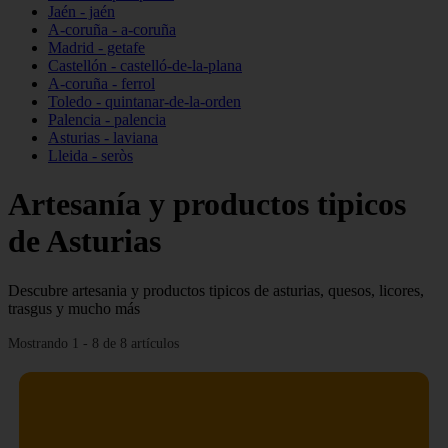
Jaén - jaén
A-coruña - a-coruña
Madrid - getafe
Castellón - castelló-de-la-plana
A-coruña - ferrol
Toledo - quintanar-de-la-orden
Palencia - palencia
Asturias - laviana
Lleida - seròs
Artesanía y productos tipicos
de Asturias
Descubre artesania y productos tipicos de asturias, quesos, licores,
trasgus y mucho más
Mostrando 1 - 8 de 8 artículos