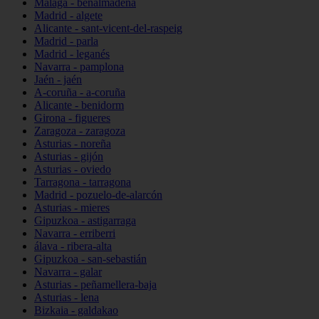
Málaga - benalmádena
Madrid - algete
Alicante - sant-vicent-del-raspeig
Madrid - parla
Madrid - leganés
Navarra - pamplona
Jaén - jaén
A-coruña - a-coruña
Alicante - benidorm
Girona - figueres
Zaragoza - zaragoza
Asturias - noreña
Asturias - gijón
Asturias - oviedo
Tarragona - tarragona
Madrid - pozuelo-de-alarcón
Asturias - mieres
Gipuzkoa - astigarraga
Navarra - erriberri
álava - ribera-alta
Gipuzkoa - san-sebastián
Navarra - galar
Asturias - peñamellera-baja
Asturias - lena
Bizkaia - galdakao