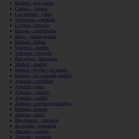
Madrid - tres-cantos
Cuenca - cuenca
Las-palmas - yaiza
Tarragona - cambrils
La-rioja - logroño
Burgos - cardeñadijo
álava - vitoria-gasteiz
Bizkaia - bilbao
Valencia - gandia
Valencia - valencia
Barcelona - barcelona
Madrid - madrid
Burgos - revilla-y-la-ahedo
Madrid - las-rozas-de-madrid
Asturias - castrillón
Asturias - salas
Asturias - carreño
Asturias - valdés
Zamora - puebla-de-sanabria
Bizkaia - lezama
Asturias - nava
Illes-balears - manacor
A-coruña - ortigueira
Alicante - ondara
Asturias - somiedo