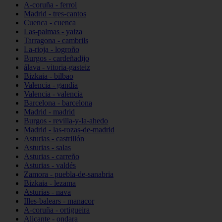
A-coruña - ferrol
Madrid - tres-cantos
Cuenca - cuenca
Las-palmas - yaiza
Tarragona - cambrils
La-rioja - logroño
Burgos - cardeñadijo
álava - vitoria-gasteiz
Bizkaia - bilbao
Valencia - gandia
Valencia - valencia
Barcelona - barcelona
Madrid - madrid
Burgos - revilla-y-la-ahedo
Madrid - las-rozas-de-madrid
Asturias - castrillón
Asturias - salas
Asturias - carreño
Asturias - valdés
Zamora - puebla-de-sanabria
Bizkaia - lezama
Asturias - nava
Illes-balears - manacor
A-coruña - ortigueira
Alicante - ondara