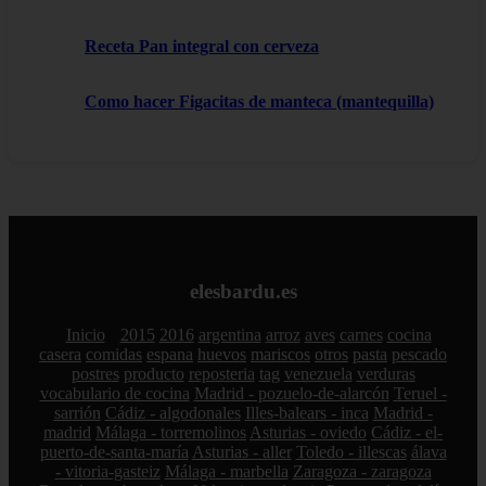
Receta Pan integral con cerveza
Como hacer Figacitas de manteca (mantequilla)
elesbardu.es
Inicio
2015
2016
argentina
arroz
aves
carnes
cocina
casera
comidas
espana
huevos
mariscos
otros
pasta
pescado
postres
producto
reposteria
tag
venezuela
verduras
vocabulario de cocina
Madrid - pozuelo-de-alarcón
Teruel -
sarrión
Cádiz - algodonales
Illes-balears - inca
Madrid -
madrid
Málaga - torremolinos
Asturias - oviedo
Cádiz - el-
puerto-de-santa-maría
Asturias - aller
Toledo - illescas
álava
- vitoria-gasteiz
Málaga - marbella
Zaragoza - zaragoza