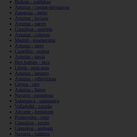
Bizkaia - galdakao
Asturias - cangas-del-narcea
Zaragoza - utebo
Asturias - laviana
Asturias - parres
Gipuzkoa - azpeitia
Asturias - colunga
Madrid - guadarrama
Asturias - siero
Castellón - orpesa
Asturias - navia
Illes-balears - inca
Lleida - naut-aran
Asturias - langreo
Asturias - villaviciosa
Girona - olot
Asturias - llanes
Navarra - pamplona
Salamanca - salamanca
Valladolid - zaratán
Alicante - benidorm
Pontevedra - vigo
Gipuzkoa - zerain
Gipuzkoa - andoain
Navarra - valtierra