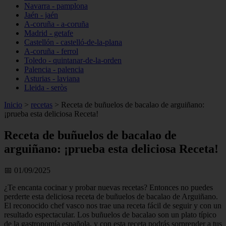
Navarra - pamplona
Jaén - jaén
A-coruña - a-coruña
Madrid - getafe
Castellón - castelló-de-la-plana
A-coruña - ferrol
Toledo - quintanar-de-la-orden
Palencia - palencia
Asturias - laviana
Lleida - seròs
Inicio
>
recetas
>
Receta de buñuelos de bacalao de arguiñano:
¡prueba esta deliciosa Receta!
Receta de buñuelos de bacalao de
arguiñano: ¡prueba esta deliciosa Receta!
📅 01/09/2025
¿Te encanta cocinar y probar nuevas recetas? Entonces no puedes
perderte esta deliciosa receta de buñuelos de bacalao de Arguiñano.
El reconocido chef vasco nos trae una receta fácil de seguir y con un
resultado espectacular. Los buñuelos de bacalao son un plato típico
de la gastronomía española, y con esta receta podrás sorprender a tus