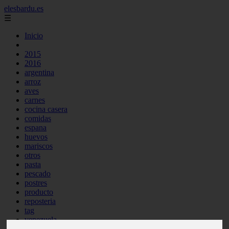
elesbardu.es
☰
Inicio
2015
2016
argentina
arroz
aves
carnes
cocina casera
comidas
espana
huevos
mariscos
otros
pasta
pescado
postres
producto
reposteria
tag
venezuela
verduras