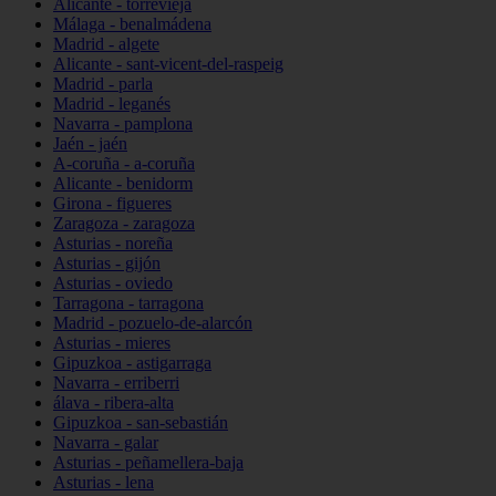
Alicante - torrevieja
Málaga - benalmádena
Madrid - algete
Alicante - sant-vicent-del-raspeig
Madrid - parla
Madrid - leganés
Navarra - pamplona
Jaén - jaén
A-coruña - a-coruña
Alicante - benidorm
Girona - figueres
Zaragoza - zaragoza
Asturias - noreña
Asturias - gijón
Asturias - oviedo
Tarragona - tarragona
Madrid - pozuelo-de-alarcón
Asturias - mieres
Gipuzkoa - astigarraga
Navarra - erriberri
álava - ribera-alta
Gipuzkoa - san-sebastián
Navarra - galar
Asturias - peñamellera-baja
Asturias - lena