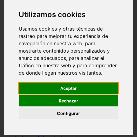
vocabulario de cocina
Madrid - pozuelo-de-alarcón
Utilizamos cookies
Teruel - sarrión
Cádiz - algodonales
Illes-balears - inca
Usamos cookies y otras técnicas de
Madrid - madrid
rastreo para mejorar tu experiencia de
Málaga - torremolinos
navegación en nuestra web, para
Asturias - oviedo
Cádiz - el-puerto-de-santa-maría
mostrarte contenidos personalizados y
Asturias - aller
anuncios adecuados, para analizar el
Toledo - illescas
tráfico en nuestra web y para comprender
álava - vitoria-gasteiz
Málaga - marbella
de donde llegan nuestros visitantes.
Zaragoza - zaragoza
Barcelona - barcelona
Valencia - valencia
Aceptar
Pontevedra - lalín
Toledo - seseña
Rechazar
Cantabria - val-de-san-vicente
Sevilla - sevilla
Configurar
Granada - granada
Cádiz - tarifa
Lugo - viveiro
Murcia - san-javier