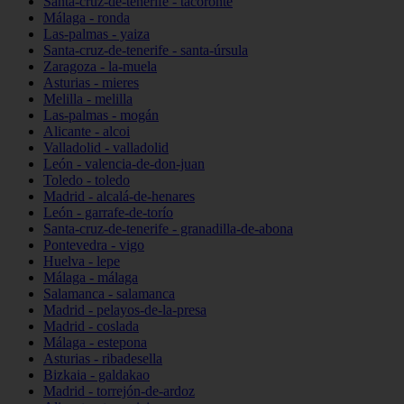
Santa-cruz-de-tenerife - tacoronte
Málaga - ronda
Las-palmas - yaiza
Santa-cruz-de-tenerife - santa-úrsula
Zaragoza - la-muela
Asturias - mieres
Melilla - melilla
Las-palmas - mogán
Alicante - alcoi
Valladolid - valladolid
León - valencia-de-don-juan
Toledo - toledo
Madrid - alcalá-de-henares
León - garrafe-de-torío
Santa-cruz-de-tenerife - granadilla-de-abona
Pontevedra - vigo
Huelva - lepe
Málaga - málaga
Salamanca - salamanca
Madrid - pelayos-de-la-presa
Madrid - coslada
Málaga - estepona
Asturias - ribadesella
Bizkaia - galdakao
Madrid - torrejón-de-ardoz