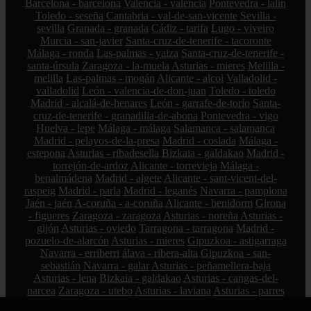
Barcelona - barcelona
Valencia - valencia
Pontevedra - lalín
Toledo - seseña
Cantabria - val-de-san-vicente
Sevilla -
sevilla
Granada - granada
Cádiz - tarifa
Lugo - viveiro
Murcia - san-javier
Santa-cruz-de-tenerife - tacoronte
Málaga - ronda
Las-palmas - yaiza
Santa-cruz-de-tenerife -
santa-úrsula
Zaragoza - la-muela
Asturias - mieres
Melilla -
melilla
Las-palmas - mogán
Alicante - alcoi
Valladolid -
valladolid
León - valencia-de-don-juan
Toledo - toledo
Madrid - alcalá-de-henares
León - garrafe-de-torío
Santa-
cruz-de-tenerife - granadilla-de-abona
Pontevedra - vigo
Huelva - lepe
Málaga - málaga
Salamanca - salamanca
Madrid - pelayos-de-la-presa
Madrid - coslada
Málaga -
estepona
Asturias - ribadesella
Bizkaia - galdakao
Madrid -
torrejón-de-ardoz
Alicante - torrevieja
Málaga -
benalmádena
Madrid - algete
Alicante - sant-vicent-del-
raspeig
Madrid - parla
Madrid - leganés
Navarra - pamplona
Jaén - jaén
A-coruña - a-coruña
Alicante - benidorm
Girona
- figueres
Zaragoza - zaragoza
Asturias - noreña
Asturias -
gijón
Asturias - oviedo
Tarragona - tarragona
Madrid -
pozuelo-de-alarcón
Asturias - mieres
Gipuzkoa - astigarraga
Navarra - erriberri
álava - ribera-alta
Gipuzkoa - san-
sebastián
Navarra - galar
Asturias - peñamellera-baja
Asturias - lena
Bizkaia - galdakao
Asturias - cangas-del-
narcea
Zaragoza - utebo
Asturias - laviana
Asturias - parres
Gipuzkoa - azpeitia
Asturias - colunga
Madrid - guadarrama