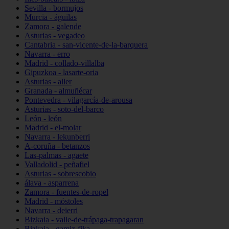
Sevilla - bormujos
Murcia - águilas
Zamora - galende
Asturias - vegadeo
Cantabria - san-vicente-de-la-barquera
Navarra - erro
Madrid - collado-villalba
Gipuzkoa - lasarte-oria
Asturias - aller
Granada - almuñécar
Pontevedra - vilagarcía-de-arousa
Asturias - soto-del-barco
León - león
Madrid - el-molar
Navarra - lekunberri
A-coruña - betanzos
Las-palmas - agaete
Valladolid - peñafiel
Asturias - sobrescobio
álava - asparrena
Zamora - fuentes-de-ropel
Madrid - móstoles
Navarra - deierri
Bizkaia - valle-de-trápaga-trapagaran
Bizkaia - gamiz-fika