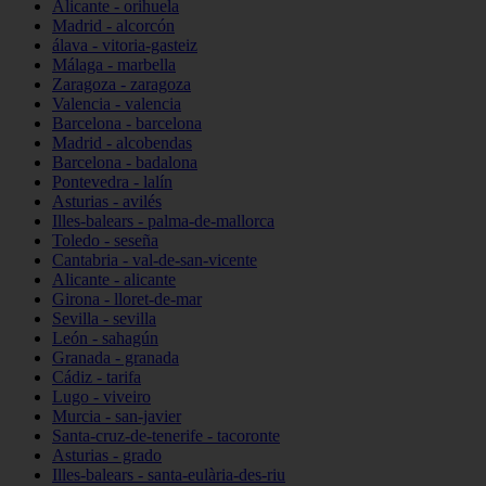
Alicante - orihuela
Madrid - alcorcón
álava - vitoria-gasteiz
Málaga - marbella
Zaragoza - zaragoza
Valencia - valencia
Barcelona - barcelona
Madrid - alcobendas
Barcelona - badalona
Pontevedra - lalín
Asturias - avilés
Illes-balears - palma-de-mallorca
Toledo - seseña
Cantabria - val-de-san-vicente
Alicante - alicante
Girona - lloret-de-mar
Sevilla - sevilla
León - sahagún
Granada - granada
Cádiz - tarifa
Lugo - viveiro
Murcia - san-javier
Santa-cruz-de-tenerife - tacoronte
Asturias - grado
Illes-balears - santa-eulària-des-riu