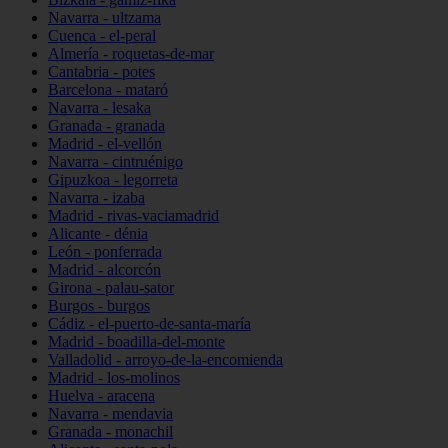
Navarra - ultzama
Cuenca - el-peral
Almería - roquetas-de-mar
Cantabria - potes
Barcelona - mataró
Navarra - lesaka
Granada - granada
Madrid - el-vellón
Navarra - cintruénigo
Gipuzkoa - legorreta
Navarra - izaba
Madrid - rivas-vaciamadrid
Alicante - dénia
León - ponferrada
Madrid - alcorcón
Girona - palau-sator
Burgos - burgos
Cádiz - el-puerto-de-santa-maría
Madrid - boadilla-del-monte
Valladolid - arroyo-de-la-encomienda
Madrid - los-molinos
Huelva - aracena
Navarra - mendavia
Granada - monachil