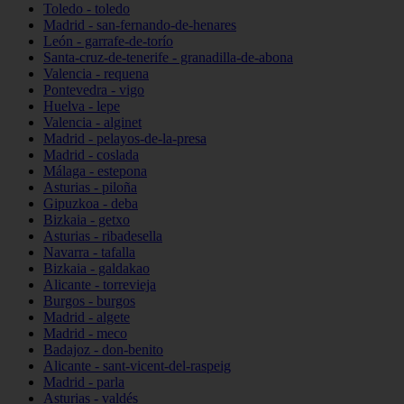
Toledo - toledo
Madrid - san-fernando-de-henares
León - garrafe-de-torío
Santa-cruz-de-tenerife - granadilla-de-abona
Valencia - requena
Pontevedra - vigo
Huelva - lepe
Valencia - alginet
Madrid - pelayos-de-la-presa
Madrid - coslada
Málaga - estepona
Asturias - piloña
Gipuzkoa - deba
Bizkaia - getxo
Asturias - ribadesella
Navarra - tafalla
Bizkaia - galdakao
Alicante - torrevieja
Burgos - burgos
Madrid - algete
Madrid - meco
Badajoz - don-benito
Alicante - sant-vicent-del-raspeig
Madrid - parla
Asturias - valdés