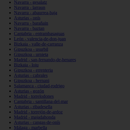
Navarra - gesalatz
Navarra - larraun
Navarra - abaurrea-baja
Asturias - onís
Navarra - barañain
Navarra - baztan
Cantabria - entrambasaguas
León - valencia-de-don-juan
Bizkaia - valle-de-carranza
Gipuzkoa - usurbil
Gipuzkoa - urnieta
Madrid - san-fernando-de-henares
Bizkaia - loiu
Gipuzkoa - errenteria
Asturias - cabrales
Gipuzkoa - hernani
Salamanca - ciudad-rodrigo
Asturias - gozón
Madrid - torrelodones
Cantabria - santillana-del-mar
Asturias - ribadesella
Madrid - torrejón-de-ardoz
Madrid - majadahonda
Asturias - cangas-de-onís
Málaga - marbella