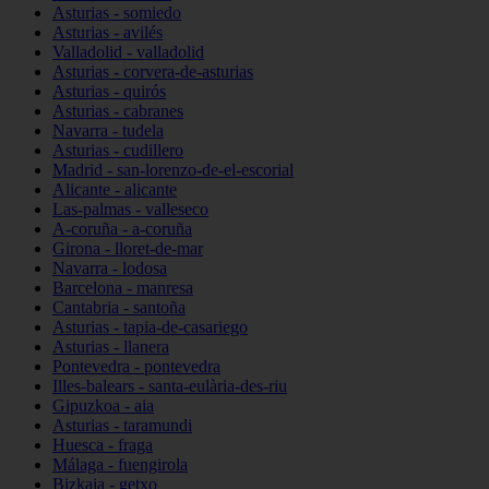
Asturias - somiedo
Asturias - avilés
Valladolid - valladolid
Asturias - corvera-de-asturias
Asturias - quirós
Asturias - cabranes
Navarra - tudela
Asturias - cudillero
Madrid - san-lorenzo-de-el-escorial
Alicante - alicante
Las-palmas - valleseco
A-coruña - a-coruña
Girona - lloret-de-mar
Navarra - lodosa
Barcelona - manresa
Cantabria - santoña
Asturias - tapia-de-casariego
Asturias - llanera
Pontevedra - pontevedra
Illes-balears - santa-eulària-des-riu
Gipuzkoa - aia
Asturias - taramundi
Huesca - fraga
Málaga - fuengirola
Bizkaia - getxo