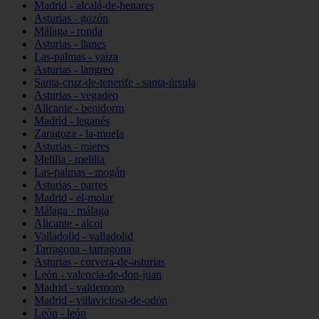
Madrid - alcalá-de-henares
Asturias - gozón
Málaga - ronda
Asturias - llanes
Las-palmas - yaiza
Asturias - langreo
Santa-cruz-de-tenerife - santa-úrsula
Asturias - vegadeo
Alicante - benidorm
Madrid - leganés
Zaragoza - la-muela
Asturias - mieres
Melilla - melilla
Las-palmas - mogán
Asturias - parres
Madrid - el-molar
Málaga - málaga
Alicante - alcoi
Valladolid - valladolid
Tarragona - tarragona
Asturias - corvera-de-asturias
León - valencia-de-don-juan
Madrid - valdemoro
Madrid - villaviciosa-de-odón
León - león