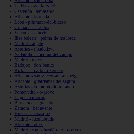
Alicante - santa-pola
Lleida - la-vall-de-boí
Castellón - almassora
Alicante - la-nucia
León - priaranza-del-bierzo
Granada - la-zubia
Valencia - alberic
Illes-balears - palma-de-mallorca
Madrid - algete
Asturias - ribadedeva
Valladolid - medina-del-campo
Madrid - meco
Badajoz - don-benito
Bizkaia - markina-xemein
Alicante - sant-vicent-del-raspeig
Alicante - guardamar-del-segura
Asturias - belmonte-de-miranda
Pontevedra - o-grove
Lugo - barreiros
Barcelona - igualada
Zamora - benavente
Huesca - benasque
Madrid - fuenlabrada
Alicante - altea
Madrid - san-sebastián-de-los-reyes