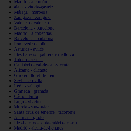
Madrid - alcorcón
álava - vitoria-gasteiz
Málaga - marbella
Zaragoza - zaragoza
Valencia - valencia
Barcelona - barcelona
Madrid - alcobendas
Barcelona - badalona
Pontevedra - lalín
Asturias - avilés
Illes-balears - palma-de-mallorca
Toledo - seseña
Cantabria - val-de-san-vicente
Alicante - alicante
Girona - lloret-de-mar
Sevilla - sevilla
León - sahagún
Granada - granada
Cádiz - tarifa
Lugo - viveiro
Murcia - san-javier
Santa-cruz-de-tenerife - tacoronte
Asturias - grado
Illes-balears - santa-eulària-des-riu
Madrid - alcalá-de-henares