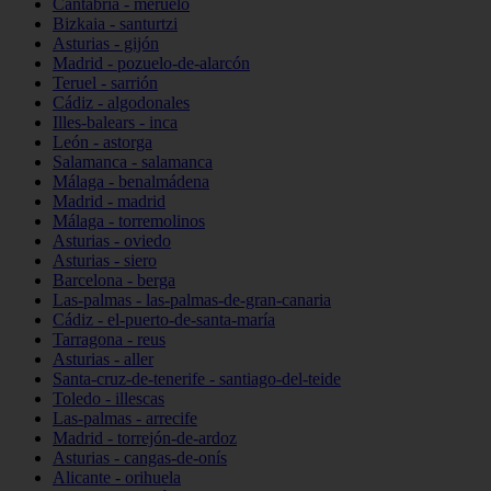
Cantabria - meruelo
Bizkaia - santurtzi
Asturias - gijón
Madrid - pozuelo-de-alarcón
Teruel - sarrión
Cádiz - algodonales
Illes-balears - inca
León - astorga
Salamanca - salamanca
Málaga - benalmádena
Madrid - madrid
Málaga - torremolinos
Asturias - oviedo
Asturias - siero
Barcelona - berga
Las-palmas - las-palmas-de-gran-canaria
Cádiz - el-puerto-de-santa-maría
Tarragona - reus
Asturias - aller
Santa-cruz-de-tenerife - santiago-del-teide
Toledo - illescas
Las-palmas - arrecife
Madrid - torrejón-de-ardoz
Asturias - cangas-de-onís
Alicante - orihuela