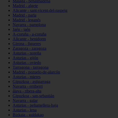
Málaga - benalmádena
Madrid - algete
Alicante - sant-vicent-del-raspeig
Madrid - parla
Madrid - leganés
Navarra - pamplona
Jaén - jaén
A-coruña - a-coruña
Alicante - benidorm
Girona - figueres
Zaragoza - zaragoza
Asturias - noreña
Asturias - gijón
Asturias - oviedo
Tarragona - tarragona
Madrid - pozuelo-de-alarcón
Asturias - mieres
Gipuzkoa - astigarraga
Navarra - erriberri
álava - ribera-alta
Gipuzkoa - san-sebastián
Navarra - galar
Asturias - peñamellera-baja
Asturias - lena
Bizkaia - galdakao