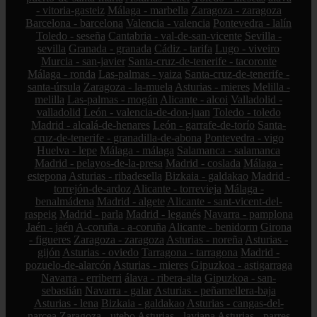
- vitoria-gasteiz
Málaga - marbella
Zaragoza - zaragoza
Barcelona - barcelona
Valencia - valencia
Pontevedra - lalín
Toledo - seseña
Cantabria - val-de-san-vicente
Sevilla -
sevilla
Granada - granada
Cádiz - tarifa
Lugo - viveiro
Murcia - san-javier
Santa-cruz-de-tenerife - tacoronte
Málaga - ronda
Las-palmas - yaiza
Santa-cruz-de-tenerife -
santa-úrsula
Zaragoza - la-muela
Asturias - mieres
Melilla -
melilla
Las-palmas - mogán
Alicante - alcoi
Valladolid -
valladolid
León - valencia-de-don-juan
Toledo - toledo
Madrid - alcalá-de-henares
León - garrafe-de-torío
Santa-
cruz-de-tenerife - granadilla-de-abona
Pontevedra - vigo
Huelva - lepe
Málaga - málaga
Salamanca - salamanca
Madrid - pelayos-de-la-presa
Madrid - coslada
Málaga -
estepona
Asturias - ribadesella
Bizkaia - galdakao
Madrid -
torrejón-de-ardoz
Alicante - torrevieja
Málaga -
benalmádena
Madrid - algete
Alicante - sant-vicent-del-
raspeig
Madrid - parla
Madrid - leganés
Navarra - pamplona
Jaén - jaén
A-coruña - a-coruña
Alicante - benidorm
Girona
- figueres
Zaragoza - zaragoza
Asturias - noreña
Asturias -
gijón
Asturias - oviedo
Tarragona - tarragona
Madrid -
pozuelo-de-alarcón
Asturias - mieres
Gipuzkoa - astigarraga
Navarra - erriberri
álava - ribera-alta
Gipuzkoa - san-
sebastián
Navarra - galar
Asturias - peñamellera-baja
Asturias - lena
Bizkaia - galdakao
Asturias - cangas-del-
narcea
Zaragoza - utebo
Asturias - laviana
Asturias - parres