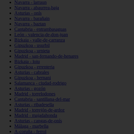
Navarra - larraun
Navarra - abaurrea-baja
Asturias - onís
Navarra - barañain
Navarra - baztan
Cantabria - entrambasaguas
León - valencia-de-don-juan
Bizkaia - valle-de-carranza
Gipuzkoa - usurbil
Gipuzkoa - urnieta
Madrid - san-fernando-de-henares
Bizkaia - loiu
Gipuzkoa - errenteria
Asturias - cabrales
Gipuzkoa - hernani
Salamanca - ciudad-rodrigo
Asturias - gozón
Madrid - torrelodones
Cantabria - santillana-del-mar
Asturias - ribadesella
Madrid - torrejón-de-ardoz
Madrid - majadahonda
Asturias - cangas-de-onís
Málaga - marbella
A-coruña - ferrol