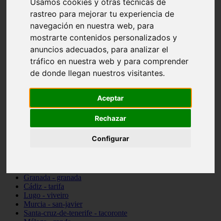
Usamos cookies y otras técnicas de
Madrid - pozuelo-de-alarcón
rastreo para mejorar tu experiencia de
Teruel - sarrión
navegación en nuestra web, para
Cádiz - algodonales
Illes-balears - inca
mostrarte contenidos personalizados y
Madrid - madrid
anuncios adecuados, para analizar el
Málaga - torremolinos
tráfico en nuestra web y para comprender
Asturias - oviedo
Cádiz - el-puerto-de-santa-maría
de donde llegan nuestros visitantes.
Asturias - aller
Toledo - illescas
álava - vitoria-gasteiz
Aceptar
Málaga - marbella
Zaragoza - zaragoza
Rechazar
Barcelona - barcelona
Valencia - valencia
Configurar
Pontevedra - lalín
Toledo - seseña
Cantabria - val-de-san-vicente
Sevilla - sevilla
Granada - granada
Cádiz - tarifa
Lugo - viveiro
Murcia - san-javier
Santa-cruz-de-tenerife - tacoronte