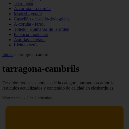
Jaén - jaén
A-coruña - a-coruña
Madrid - getafe
Castellón - castelló-de-la-plana
A-coruña - ferrol
Toledo - quintanar-de-la-orden
Palencia - palencia
Asturias - laviana
Lleida - seròs
Inicio
>
tarragona-cambrils
tarragona-cambrils
Descubre todas las noticias de la categoría tarragona-cambrils.
Artículos actualizados y contenido de calidad en elesbardu.es.
Mostrando 1 - 2 de 2 artículos