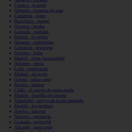
Cuenca - el-peral
Almería - roquetas-de-mar
Cantabria - potes
Barcelona - mataró
Navarra - lesaka
Granada - granada
Madrid - el-vellón
Navarra - cintruénigo
Gipuzkoa - legorreta
Navarra - izaba
Madrid - rivas-vaciamadrid
Alicante - dénia
León - ponferrada
Madrid - alcorcón
Girona - palau-sator
Burgos - burgos
Cádiz - el-puerto-de-santa-maría
Madrid - boadilla-del-monte
Valladolid - arroyo-de-la-encomienda
Madrid - los-molinos
Huelva - aracena
Navarra - mendavia
Granada - monachil
Alicante - santa-pola