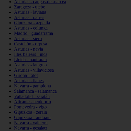
Asturias - cangas-del-narcea
Zaragoza - utebo
Asturias - laviana
Asturias - parres
Gipuzkoa - azpeitia
Asturias - colunga
Madrid - guadarrama
Asturias - siero
Castellón - orpesa
Asturias - navia
Illes-balears - inca
Lleida - naut-aran
Asturias - langreo
Asturias - villaviciosa
Girona - olot
Asturias - llanes
Navarra - pamplona
Salamanca - salamanca
Valladolid - zaratán
Alicante - benidorm
Pontevedra - vigo
Gipuzkoa - zerain
Gipuzkoa - andoain
Navarra - valtierra
Navarra - gesalatz