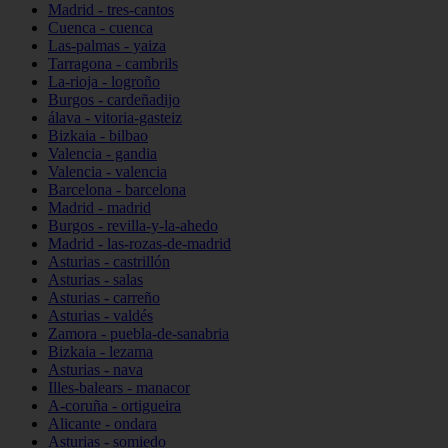
Madrid - tres-cantos
Cuenca - cuenca
Las-palmas - yaiza
Tarragona - cambrils
La-rioja - logroño
Burgos - cardeñadijo
álava - vitoria-gasteiz
Bizkaia - bilbao
Valencia - gandia
Valencia - valencia
Barcelona - barcelona
Madrid - madrid
Burgos - revilla-y-la-ahedo
Madrid - las-rozas-de-madrid
Asturias - castrillón
Asturias - salas
Asturias - carreño
Asturias - valdés
Zamora - puebla-de-sanabria
Bizkaia - lezama
Asturias - nava
Illes-balears - manacor
A-coruña - ortigueira
Alicante - ondara
Asturias - somiedo