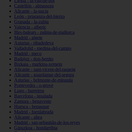
Lleida - la-vall-de-boí
Castellón - almassora
Alicante - la-nucia
León - priaranza-del-bierzo
Granada - la-zubia
Valencia - alberic
Illes-balears - palma-de-mallorca
Madrid - algete
Asturias - ribadedeva
Valladolid - medina-del-campo
Madrid - meco
Badajoz - don-benito
Bizkaia - markina-xemein
Alicante - sant-vicent-del-raspeig
Alicante - guardamar-del-segura
Asturias - belmonte-de-miranda
Pontevedra - o-grove
Lugo - barreiros
Barcelona - igualada
Zamora - benavente
Huesca - benasque
Madrid - fuenlabrada
Alicante - altea
Madrid - san-sebastián-de-los-reyes
Gipuzkoa - hondarribia