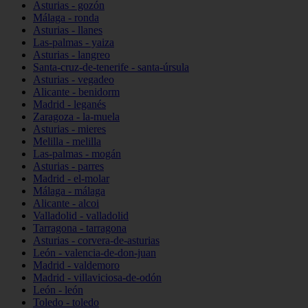
Asturias - gozón
Málaga - ronda
Asturias - llanes
Las-palmas - yaiza
Asturias - langreo
Santa-cruz-de-tenerife - santa-úrsula
Asturias - vegadeo
Alicante - benidorm
Madrid - leganés
Zaragoza - la-muela
Asturias - mieres
Melilla - melilla
Las-palmas - mogán
Asturias - parres
Madrid - el-molar
Málaga - málaga
Alicante - alcoi
Valladolid - valladolid
Tarragona - tarragona
Asturias - corvera-de-asturias
León - valencia-de-don-juan
Madrid - valdemoro
Madrid - villaviciosa-de-odón
León - león
Toledo - toledo