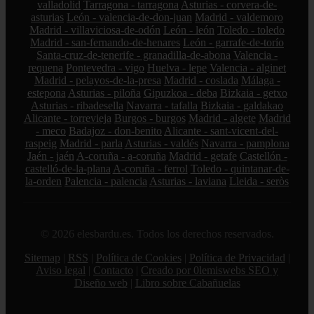
valladolid
Tarragona - tarragona
Asturias - corvera-de-
asturias
León - valencia-de-don-juan
Madrid - valdemoro
Madrid - villaviciosa-de-odón
León - león
Toledo - toledo
Madrid - san-fernando-de-henares
León - garrafe-de-torío
Santa-cruz-de-tenerife - granadilla-de-abona
Valencia -
requena
Pontevedra - vigo
Huelva - lepe
Valencia - alginet
Madrid - pelayos-de-la-presa
Madrid - coslada
Málaga -
estepona
Asturias - piloña
Gipuzkoa - deba
Bizkaia - getxo
Asturias - ribadesella
Navarra - tafalla
Bizkaia - galdakao
Alicante - torrevieja
Burgos - burgos
Madrid - algete
Madrid
- meco
Badajoz - don-benito
Alicante - sant-vicent-del-
raspeig
Madrid - parla
Asturias - valdés
Navarra - pamplona
Jaén - jaén
A-coruña - a-coruña
Madrid - getafe
Castellón -
castelló-de-la-plana
A-coruña - ferrol
Toledo - quintanar-de-
la-orden
Palencia - palencia
Asturias - laviana
Lleida - seròs
© 2026 elesbardu.es. Todos los derechos reservados.
Sitemap
|
RSS
|
Política de Cookies
|
Política de Privacidad
|
Aviso legal
|
Contacto
|
Creado por 0lemiswebs SEO y
Diseño web
|
Libro sobre Cabañuelas