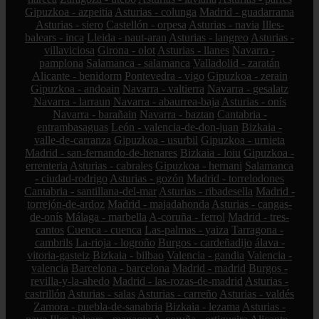
Gipuzkoa - azpeitia
Asturias - colunga
Madrid - guadarrama
Asturias - siero
Castellón - orpesa
Asturias - navia
Illes-
balears - inca
Lleida - naut-aran
Asturias - langreo
Asturias -
villaviciosa
Girona - olot
Asturias - llanes
Navarra -
pamplona
Salamanca - salamanca
Valladolid - zaratán
Alicante - benidorm
Pontevedra - vigo
Gipuzkoa - zerain
Gipuzkoa - andoain
Navarra - valtierra
Navarra - gesalatz
Navarra - larraun
Navarra - abaurrea-baja
Asturias - onís
Navarra - barañain
Navarra - baztan
Cantabria -
entrambasaguas
León - valencia-de-don-juan
Bizkaia -
valle-de-carranza
Gipuzkoa - usurbil
Gipuzkoa - urnieta
Madrid - san-fernando-de-henares
Bizkaia - loiu
Gipuzkoa -
errenteria
Asturias - cabrales
Gipuzkoa - hernani
Salamanca
- ciudad-rodrigo
Asturias - gozón
Madrid - torrelodones
Cantabria - santillana-del-mar
Asturias - ribadesella
Madrid -
torrejón-de-ardoz
Madrid - majadahonda
Asturias - cangas-
de-onís
Málaga - marbella
A-coruña - ferrol
Madrid - tres-
cantos
Cuenca - cuenca
Las-palmas - yaiza
Tarragona -
cambrils
La-rioja - logroño
Burgos - cardeñadijo
álava -
vitoria-gasteiz
Bizkaia - bilbao
Valencia - gandia
Valencia -
valencia
Barcelona - barcelona
Madrid - madrid
Burgos -
revilla-y-la-ahedo
Madrid - las-rozas-de-madrid
Asturias -
castrillón
Asturias - salas
Asturias - carreño
Asturias - valdés
Zamora - puebla-de-sanabria
Bizkaia - lezama
Asturias -