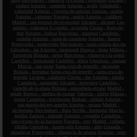
nava
Illes-balears - manacor
A-coruña - ortigueira
Alicante -
ondara
Asturias - somiedo
Asturias - avilés
Valladolid -
valladolid
Asturias - corvera-de-asturias
Asturias - quirós
Asturias - cabranes
Navarra - tudela
Asturias - cudillero
Madrid - san-lorenzo-de-el-escorial
Alicante - alicante
Las-
palmas - valleseco
A-coruña - a-coruña
Girona - lloret-de-
mar
Navarra - lodosa
Barcelona - manresa
Cantabria -
santoña
Asturias - tapia-de-casariego
Asturias - llanera
Pontevedra - pontevedra
Illes-balears - santa-eulària-des-riu
Gipuzkoa - aia
Asturias - taramundi
Huesca - fraga
Málaga -
fuengirola
Bizkaia - getxo
Barcelona - vilanova-i-la-geltrú
Castellón - benicàssim
Castellón - jérica
Gipuzkoa - zumaia
Murcia - san-javier
Santa-cruz-de-tenerife - tacoronte
Bizkaia - berriatua
Santa-cruz-de-tenerife - santa-cruz-de-
tenerife
La-rioja - calahorra
Girona - das
Asturias - piloña
Cantabria - santander
Alicante - torrevieja
Castellón -
castelló-de-la-plana
Bizkaia - amorebieta-etxano
Madrid -
getafe
Burgos - medina-de-pomar
Valencia - xàtiva
Málaga -
ronda
Cantabria - torrelavega
Bizkaia - urduliz
Asturias -
san-martín-del-rey-aurelio
Asturias - proaza
Madrid -
alcobendas
Illes-balears - ibiza
Sevilla - bormujos
Murcia -
águilas
Zamora - galende
Asturias - vegadeo
Cantabria -
san-vicente-de-la-barquera
Navarra - erro
Madrid - collado-
villalba
Gipuzkoa - lasarte-oria
Asturias - aller
Granada -
almuñécar
Pontevedra - vilagarcía-de-arousa
Asturias - soto-