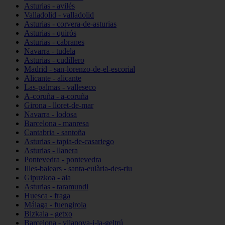
Asturias - avilés
Valladolid - valladolid
Asturias - corvera-de-asturias
Asturias - quirós
Asturias - cabranes
Navarra - tudela
Asturias - cudillero
Madrid - san-lorenzo-de-el-escorial
Alicante - alicante
Las-palmas - valleseco
A-coruña - a-coruña
Girona - lloret-de-mar
Navarra - lodosa
Barcelona - manresa
Cantabria - santoña
Asturias - tapia-de-casariego
Asturias - llanera
Pontevedra - pontevedra
Illes-balears - santa-eulària-des-riu
Gipuzkoa - aia
Asturias - taramundi
Huesca - fraga
Málaga - fuengirola
Bizkaia - getxo
Barcelona - vilanova-i-la-geltrú