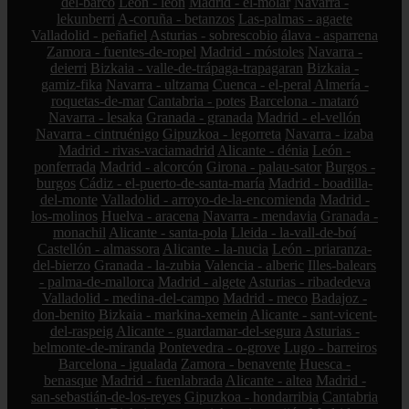
del-barco
León - león
Madrid - el-molar
Navarra -
lekunberri
A-coruña - betanzos
Las-palmas - agaete
Valladolid - peñafiel
Asturias - sobrescobio
álava - asparrena
Zamora - fuentes-de-ropel
Madrid - móstoles
Navarra -
deierri
Bizkaia - valle-de-trápaga-trapagaran
Bizkaia -
gamiz-fika
Navarra - ultzama
Cuenca - el-peral
Almería -
roquetas-de-mar
Cantabria - potes
Barcelona - mataró
Navarra - lesaka
Granada - granada
Madrid - el-vellón
Navarra - cintruénigo
Gipuzkoa - legorreta
Navarra - izaba
Madrid - rivas-vaciamadrid
Alicante - dénia
León -
ponferrada
Madrid - alcorcón
Girona - palau-sator
Burgos -
burgos
Cádiz - el-puerto-de-santa-maría
Madrid - boadilla-
del-monte
Valladolid - arroyo-de-la-encomienda
Madrid -
los-molinos
Huelva - aracena
Navarra - mendavia
Granada -
monachil
Alicante - santa-pola
Lleida - la-vall-de-boí
Castellón - almassora
Alicante - la-nucia
León - priaranza-
del-bierzo
Granada - la-zubia
Valencia - alberic
Illes-balears
- palma-de-mallorca
Madrid - algete
Asturias - ribadedeva
Valladolid - medina-del-campo
Madrid - meco
Badajoz -
don-benito
Bizkaia - markina-xemein
Alicante - sant-vicent-
del-raspeig
Alicante - guardamar-del-segura
Asturias -
belmonte-de-miranda
Pontevedra - o-grove
Lugo - barreiros
Barcelona - igualada
Zamora - benavente
Huesca -
benasque
Madrid - fuenlabrada
Alicante - altea
Madrid -
san-sebastián-de-los-reyes
Gipuzkoa - hondarribia
Cantabria