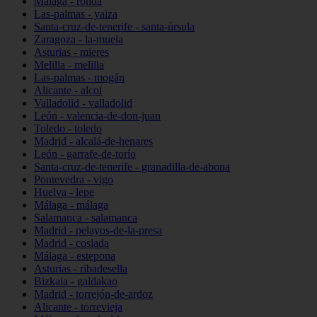
Málaga - ronda
Las-palmas - yaiza
Santa-cruz-de-tenerife - santa-úrsula
Zaragoza - la-muela
Asturias - mieres
Melilla - melilla
Las-palmas - mogán
Alicante - alcoi
Valladolid - valladolid
León - valencia-de-don-juan
Toledo - toledo
Madrid - alcalá-de-henares
León - garrafe-de-torío
Santa-cruz-de-tenerife - granadilla-de-abona
Pontevedra - vigo
Huelva - lepe
Málaga - málaga
Salamanca - salamanca
Madrid - pelayos-de-la-presa
Madrid - coslada
Málaga - estepona
Asturias - ribadesella
Bizkaia - galdakao
Madrid - torrejón-de-ardoz
Alicante - torrevieja