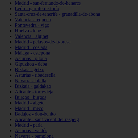
Madrid - san-fernando-de-henares
León - garrafe-de-torío
Santa-cruz-de-tenerife - granadilla-de-abona
Valencia - requena
Pontevedra - vigo
Huelva - lepe
Valencia - alginet
Madrid - pelayos-de-la-presa
Madrid - coslada
Málaga - estepona
Asturias - piloña
Gipuzkoa - deba
Bizkaia - getxo
Asturias - ribadesella
Navarra - tafalla
Bizkaia - galdakao
Alicante - torrevieja
Burgos - burgos
Madrid - algete
Madrid - meco
Badajoz - don-benito
Alicante - sant-vicent-del-raspeig
Madrid - parla
Asturias - valdés
Navarra - pamplona