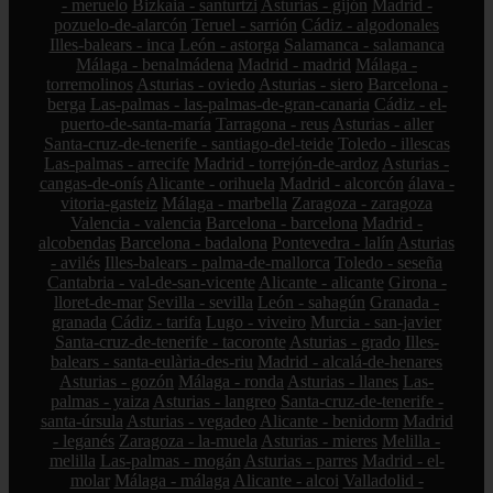
- meruelo
Bizkaia - santurtzi
Asturias - gijón
Madrid -
pozuelo-de-alarcón
Teruel - sarrión
Cádiz - algodonales
Illes-balears - inca
León - astorga
Salamanca - salamanca
Málaga - benalmádena
Madrid - madrid
Málaga -
torremolinos
Asturias - oviedo
Asturias - siero
Barcelona -
berga
Las-palmas - las-palmas-de-gran-canaria
Cádiz - el-
puerto-de-santa-maría
Tarragona - reus
Asturias - aller
Santa-cruz-de-tenerife - santiago-del-teide
Toledo - illescas
Las-palmas - arrecife
Madrid - torrejón-de-ardoz
Asturias -
cangas-de-onís
Alicante - orihuela
Madrid - alcorcón
álava -
vitoria-gasteiz
Málaga - marbella
Zaragoza - zaragoza
Valencia - valencia
Barcelona - barcelona
Madrid -
alcobendas
Barcelona - badalona
Pontevedra - lalín
Asturias
- avilés
Illes-balears - palma-de-mallorca
Toledo - seseña
Cantabria - val-de-san-vicente
Alicante - alicante
Girona -
lloret-de-mar
Sevilla - sevilla
León - sahagún
Granada -
granada
Cádiz - tarifa
Lugo - viveiro
Murcia - san-javier
Santa-cruz-de-tenerife - tacoronte
Asturias - grado
Illes-
balears - santa-eulària-des-riu
Madrid - alcalá-de-henares
Asturias - gozón
Málaga - ronda
Asturias - llanes
Las-
palmas - yaiza
Asturias - langreo
Santa-cruz-de-tenerife -
santa-úrsula
Asturias - vegadeo
Alicante - benidorm
Madrid
- leganés
Zaragoza - la-muela
Asturias - mieres
Melilla -
melilla
Las-palmas - mogán
Asturias - parres
Madrid - el-
molar
Málaga - málaga
Alicante - alcoi
Valladolid -