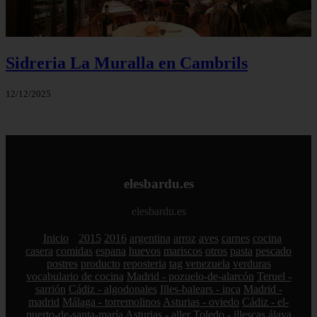
Sidreria La Muralla en Cambrils
12/12/2025
elesbardu.es
elesbardu.es
Inicio
2015
2016
argentina
arroz
aves
carnes
cocina
casera
comidas
espana
huevos
mariscos
otros
pasta
pescado
postres
producto
reposteria
tag
venezuela
verduras
vocabulario de cocina
Madrid - pozuelo-de-alarcón
Teruel -
sarrión
Cádiz - algodonales
Illes-balears - inca
Madrid -
madrid
Málaga - torremolinos
Asturias - oviedo
Cádiz - el-
puerto-de-santa-maría
Asturias - aller
Toledo - illescas
álava