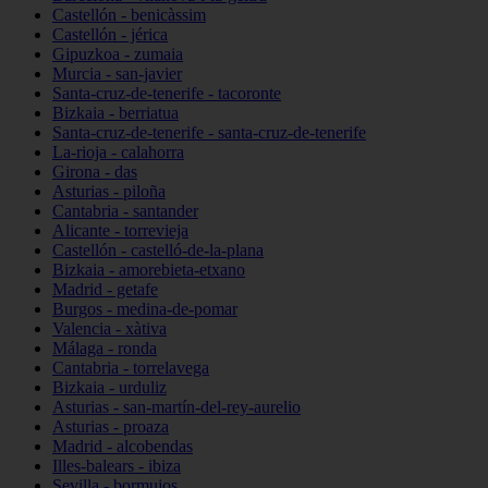
Castellón - benicàssim
Castellón - jérica
Gipuzkoa - zumaia
Murcia - san-javier
Santa-cruz-de-tenerife - tacoronte
Bizkaia - berriatua
Santa-cruz-de-tenerife - santa-cruz-de-tenerife
La-rioja - calahorra
Girona - das
Asturias - piloña
Cantabria - santander
Alicante - torrevieja
Castellón - castelló-de-la-plana
Bizkaia - amorebieta-etxano
Madrid - getafe
Burgos - medina-de-pomar
Valencia - xàtiva
Málaga - ronda
Cantabria - torrelavega
Bizkaia - urduliz
Asturias - san-martín-del-rey-aurelio
Asturias - proaza
Madrid - alcobendas
Illes-balears - ibiza
Sevilla - bormujos