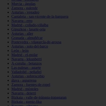
Murcia - águilas
Zamora - galende
Asturias - vegadeo
Cantabria - san-vicente-de-la-barquera
Navarra - erro
Madrid - collado-villalba
Gipuzkoa - lasarte-oria
Asturias - aller
Granada - almuñécar
Pontevedra - vilagarcía-de-arousa
Asturias - soto-del-barco
León - león
Madrid - el-molar
Navarra - lekunberri
A-coruña - betanzos
Las-palmas - agaete
Valladolid - peñafiel
Asturias - sobrescobio
álava - asparrena
Zamora - fuentes-de-ropel
Madrid - móstoles
Navarra - deierri
Bizkaia - valle-de-trápaga-trapagaran
Bizkaia - gamiz-fika
Navarra - ultzama