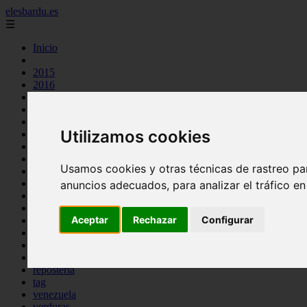
elesbardu.es
☰
Inicio
2015
2016
argentina
arroz
aves
Utilizamos cookies
carnes
cocina casera
comidas
Usamos cookies y otras técnicas de rastreo pa
espana
huevos
anuncios adecuados, para analizar el tráfico e
mariscos
otros
Aceptar
Rechazar
Configurar
pasta
pescado
postres
producto
reposteria
tag
venezuela
verduras