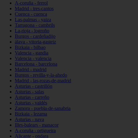
A-coruña - ferrol
Madrid - tres-cantos
Cuenca - cuenca
Las-palmas - yaiza
Tarragona - cambrils
La-rioja - logroño
Burgos - cardeñadijo
álava - vitoria-gasteiz
Bizkaia - bilbao
Valencia - gandia
Valencia - valencia
Barcelona - barcelona
Madrid - madrid
Burgos - revilla-y-la-ahedo
Madrid - las-rozas-de-madrid
Asturias - castrillón
Asturias - salas
Asturias - carreño
Asturias - valdés
Zamora - puebla-de-sanabria
Bizkaia - lezama
Asturias - nava
Illes-balears - manacor
A-coruña - ortigueira
Alicante - ondara