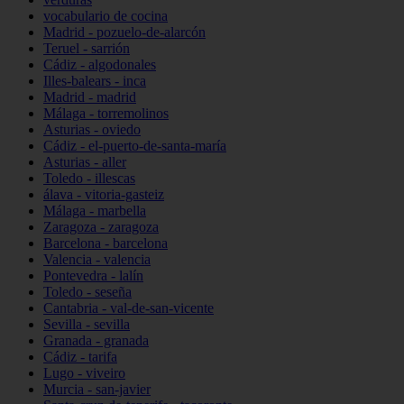
vocabulario de cocina
Madrid - pozuelo-de-alarcón
Teruel - sarrión
Cádiz - algodonales
Illes-balears - inca
Madrid - madrid
Málaga - torremolinos
Asturias - oviedo
Cádiz - el-puerto-de-santa-maría
Asturias - aller
Toledo - illescas
álava - vitoria-gasteiz
Málaga - marbella
Zaragoza - zaragoza
Barcelona - barcelona
Valencia - valencia
Pontevedra - lalín
Toledo - seseña
Cantabria - val-de-san-vicente
Sevilla - sevilla
Granada - granada
Cádiz - tarifa
Lugo - viveiro
Murcia - san-javier