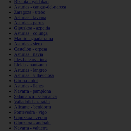
Bizkaia - galdakao
Asturias - cangas-del-narcea
Zaragoza - utebo
Asturias - laviana
Asturias - parres
Gipuzkoa - azpeitia
Asturias - colunga
Madrid - guadarrama
Asturias - siero
Castellón - orpesa
Asturias - navia
Illes-balears - inca
Lleida - naut-aran
Asturias - langreo
Asturias - villaviciosa
Girona - olot
Asturias - llanes
Navarra - pamplona
Salamanca - salamanca
Valladolid - zaratán
Alicante - benidorm
Pontevedra - vigo
Gipuzkoa - zerain
Gipuzkoa - andoain
Navarra - valtierra