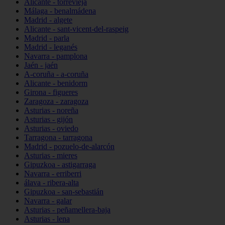
Alicante - torrevieja
Málaga - benalmádena
Madrid - algete
Alicante - sant-vicent-del-raspeig
Madrid - parla
Madrid - leganés
Navarra - pamplona
Jaén - jaén
A-coruña - a-coruña
Alicante - benidorm
Girona - figueres
Zaragoza - zaragoza
Asturias - noreña
Asturias - gijón
Asturias - oviedo
Tarragona - tarragona
Madrid - pozuelo-de-alarcón
Asturias - mieres
Gipuzkoa - astigarraga
Navarra - erriberri
álava - ribera-alta
Gipuzkoa - san-sebastián
Navarra - galar
Asturias - peñamellera-baja
Asturias - lena