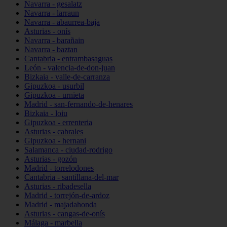
Navarra - gesalatz
Navarra - larraun
Navarra - abaurrea-baja
Asturias - onís
Navarra - barañain
Navarra - baztan
Cantabria - entrambasaguas
León - valencia-de-don-juan
Bizkaia - valle-de-carranza
Gipuzkoa - usurbil
Gipuzkoa - urnieta
Madrid - san-fernando-de-henares
Bizkaia - loiu
Gipuzkoa - errenteria
Asturias - cabrales
Gipuzkoa - hernani
Salamanca - ciudad-rodrigo
Asturias - gozón
Madrid - torrelodones
Cantabria - santillana-del-mar
Asturias - ribadesella
Madrid - torrejón-de-ardoz
Madrid - majadahonda
Asturias - cangas-de-onís
Málaga - marbella