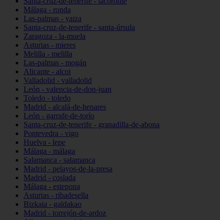
Santa-cruz-de-tenerife - tacoronte
Málaga - ronda
Las-palmas - yaiza
Santa-cruz-de-tenerife - santa-úrsula
Zaragoza - la-muela
Asturias - mieres
Melilla - melilla
Las-palmas - mogán
Alicante - alcoi
Valladolid - valladolid
León - valencia-de-don-juan
Toledo - toledo
Madrid - alcalá-de-henares
León - garrafe-de-torío
Santa-cruz-de-tenerife - granadilla-de-abona
Pontevedra - vigo
Huelva - lepe
Málaga - málaga
Salamanca - salamanca
Madrid - pelayos-de-la-presa
Madrid - coslada
Málaga - estepona
Asturias - ribadesella
Bizkaia - galdakao
Madrid - torrejón-de-ardoz