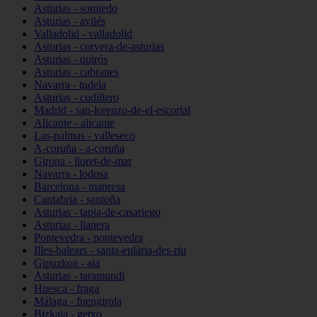
Asturias - somiedo
Asturias - avilés
Valladolid - valladolid
Asturias - corvera-de-asturias
Asturias - quirós
Asturias - cabranes
Navarra - tudela
Asturias - cudillero
Madrid - san-lorenzo-de-el-escorial
Alicante - alicante
Las-palmas - valleseco
A-coruña - a-coruña
Girona - lloret-de-mar
Navarra - lodosa
Barcelona - manresa
Cantabria - santoña
Asturias - tapia-de-casariego
Asturias - llanera
Pontevedra - pontevedra
Illes-balears - santa-eulària-des-riu
Gipuzkoa - aia
Asturias - taramundi
Huesca - fraga
Málaga - fuengirola
Bizkaia - getxo