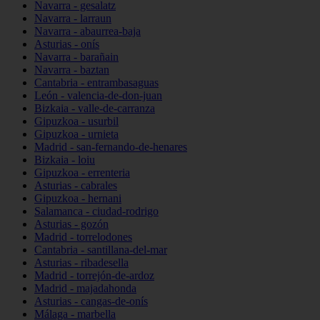
Navarra - gesalatz
Navarra - larraun
Navarra - abaurrea-baja
Asturias - onís
Navarra - barañain
Navarra - baztan
Cantabria - entrambasaguas
León - valencia-de-don-juan
Bizkaia - valle-de-carranza
Gipuzkoa - usurbil
Gipuzkoa - urnieta
Madrid - san-fernando-de-henares
Bizkaia - loiu
Gipuzkoa - errenteria
Asturias - cabrales
Gipuzkoa - hernani
Salamanca - ciudad-rodrigo
Asturias - gozón
Madrid - torrelodones
Cantabria - santillana-del-mar
Asturias - ribadesella
Madrid - torrejón-de-ardoz
Madrid - majadahonda
Asturias - cangas-de-onís
Málaga - marbella