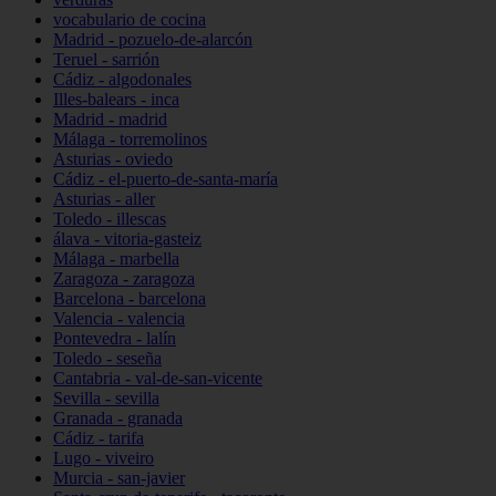
vocabulario de cocina
Madrid - pozuelo-de-alarcón
Teruel - sarrión
Cádiz - algodonales
Illes-balears - inca
Madrid - madrid
Málaga - torremolinos
Asturias - oviedo
Cádiz - el-puerto-de-santa-maría
Asturias - aller
Toledo - illescas
álava - vitoria-gasteiz
Málaga - marbella
Zaragoza - zaragoza
Barcelona - barcelona
Valencia - valencia
Pontevedra - lalín
Toledo - seseña
Cantabria - val-de-san-vicente
Sevilla - sevilla
Granada - granada
Cádiz - tarifa
Lugo - viveiro
Murcia - san-javier