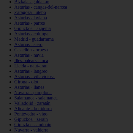
Bizkaia - galdakao
Asturias - cangas-del-narcea
Zaragoza - utebo
Asturias - laviana
Asturias - parres
Gipuzkoa - azpeitia
Asturias - colunga
Madrid - guadarrama
Asturias - siero
Castellón - orpesa
Asturias - navia
Illes-balears - inca
Lleida - naut-aran
Asturias - langreo
Asturias - villaviciosa
Girona - olot
Asturias - llanes
Navarra - pamplona
Salamanca - salamanca
Valladolid - zaratán
Alicante - benidorm
Pontevedra - vigo
Gipuzkoa - zerain
Gipuzkoa - andoain
Navarra - valtierra