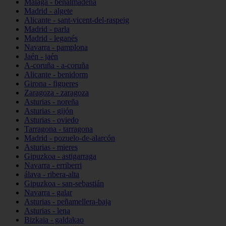
Málaga - benalmádena
Madrid - algete
Alicante - sant-vicent-del-raspeig
Madrid - parla
Madrid - leganés
Navarra - pamplona
Jaén - jaén
A-coruña - a-coruña
Alicante - benidorm
Girona - figueres
Zaragoza - zaragoza
Asturias - noreña
Asturias - gijón
Asturias - oviedo
Tarragona - tarragona
Madrid - pozuelo-de-alarcón
Asturias - mieres
Gipuzkoa - astigarraga
Navarra - erriberri
álava - ribera-alta
Gipuzkoa - san-sebastián
Navarra - galar
Asturias - peñamellera-baja
Asturias - lena
Bizkaia - galdakao