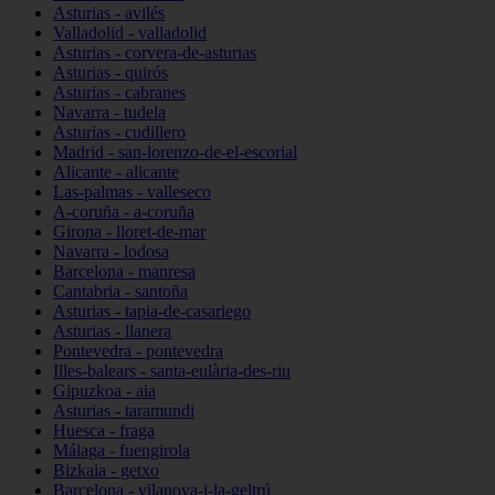
Asturias - avilés
Valladolid - valladolid
Asturias - corvera-de-asturias
Asturias - quirós
Asturias - cabranes
Navarra - tudela
Asturias - cudillero
Madrid - san-lorenzo-de-el-escorial
Alicante - alicante
Las-palmas - valleseco
A-coruña - a-coruña
Girona - lloret-de-mar
Navarra - lodosa
Barcelona - manresa
Cantabria - santoña
Asturias - tapia-de-casariego
Asturias - llanera
Pontevedra - pontevedra
Illes-balears - santa-eulària-des-riu
Gipuzkoa - aia
Asturias - taramundi
Huesca - fraga
Málaga - fuengirola
Bizkaia - getxo
Barcelona - vilanova-i-la-geltrú