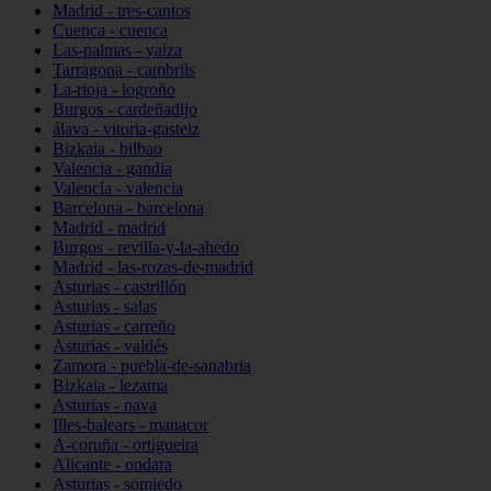
Madrid - tres-cantos
Cuenca - cuenca
Las-palmas - yaiza
Tarragona - cambrils
La-rioja - logroño
Burgos - cardeñadijo
álava - vitoria-gasteiz
Bizkaia - bilbao
Valencia - gandia
Valencia - valencia
Barcelona - barcelona
Madrid - madrid
Burgos - revilla-y-la-ahedo
Madrid - las-rozas-de-madrid
Asturias - castrillón
Asturias - salas
Asturias - carreño
Asturias - valdés
Zamora - puebla-de-sanabria
Bizkaia - lezama
Asturias - nava
Illes-balears - manacor
A-coruña - ortigueira
Alicante - ondara
Asturias - somiedo