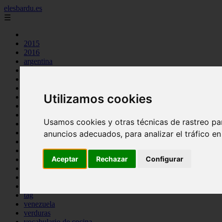
elesbardu.es
☰
2015
2016
argentina
arroz
aves
carnes
Utilizamos cookies
cocina casera
comidas
espana
Usamos cookies y otras técnicas de rastreo pa
huevos
mariscos
anuncios adecuados, para analizar el tráfico e
otros
pasta
Aceptar
Rechazar
Configurar
pescado
postres
producto
reposteria
tag
venezuela
verduras
vocabulario de cocina