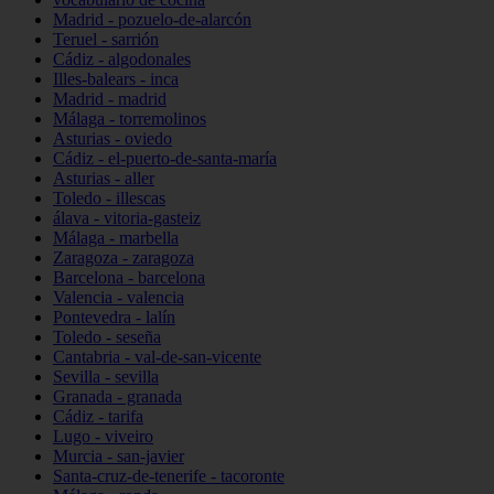
Madrid - pozuelo-de-alarcón
Teruel - sarrión
Cádiz - algodonales
Illes-balears - inca
Madrid - madrid
Málaga - torremolinos
Asturias - oviedo
Cádiz - el-puerto-de-santa-maría
Asturias - aller
Toledo - illescas
álava - vitoria-gasteiz
Málaga - marbella
Zaragoza - zaragoza
Barcelona - barcelona
Valencia - valencia
Pontevedra - lalín
Toledo - seseña
Cantabria - val-de-san-vicente
Sevilla - sevilla
Granada - granada
Cádiz - tarifa
Lugo - viveiro
Murcia - san-javier
Santa-cruz-de-tenerife - tacoronte