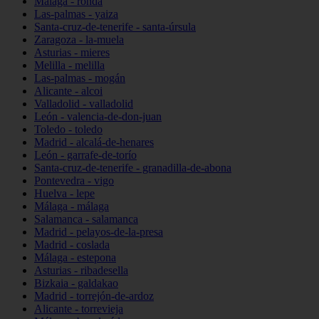
Málaga - ronda
Las-palmas - yaiza
Santa-cruz-de-tenerife - santa-úrsula
Zaragoza - la-muela
Asturias - mieres
Melilla - melilla
Las-palmas - mogán
Alicante - alcoi
Valladolid - valladolid
León - valencia-de-don-juan
Toledo - toledo
Madrid - alcalá-de-henares
León - garrafe-de-torío
Santa-cruz-de-tenerife - granadilla-de-abona
Pontevedra - vigo
Huelva - lepe
Málaga - málaga
Salamanca - salamanca
Madrid - pelayos-de-la-presa
Madrid - coslada
Málaga - estepona
Asturias - ribadesella
Bizkaia - galdakao
Madrid - torrejón-de-ardoz
Alicante - torrevieja