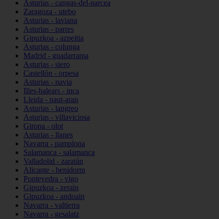
Asturias - cangas-del-narcea
Zaragoza - utebo
Asturias - laviana
Asturias - parres
Gipuzkoa - azpeitia
Asturias - colunga
Madrid - guadarrama
Asturias - siero
Castellón - orpesa
Asturias - navia
Illes-balears - inca
Lleida - naut-aran
Asturias - langreo
Asturias - villaviciosa
Girona - olot
Asturias - llanes
Navarra - pamplona
Salamanca - salamanca
Valladolid - zaratán
Alicante - benidorm
Pontevedra - vigo
Gipuzkoa - zerain
Gipuzkoa - andoain
Navarra - valtierra
Navarra - gesalatz