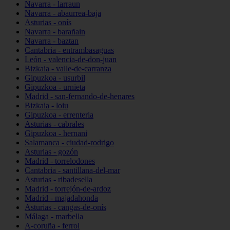
Navarra - larraun
Navarra - abaurrea-baja
Asturias - onís
Navarra - barañain
Navarra - baztan
Cantabria - entrambasaguas
León - valencia-de-don-juan
Bizkaia - valle-de-carranza
Gipuzkoa - usurbil
Gipuzkoa - urnieta
Madrid - san-fernando-de-henares
Bizkaia - loiu
Gipuzkoa - errenteria
Asturias - cabrales
Gipuzkoa - hernani
Salamanca - ciudad-rodrigo
Asturias - gozón
Madrid - torrelodones
Cantabria - santillana-del-mar
Asturias - ribadesella
Madrid - torrejón-de-ardoz
Madrid - majadahonda
Asturias - cangas-de-onís
Málaga - marbella
A-coruña - ferrol