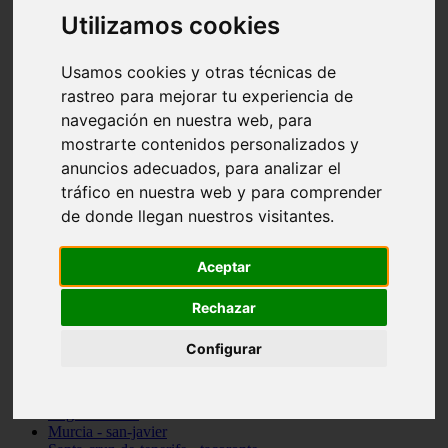
vocabulario de cocina
Utilizamos cookies
Madrid - pozuelo-de-alarcón
Teruel - sarrión
Usamos cookies y otras técnicas de
Cádiz - algodonales
Illes-balears - inca
rastreo para mejorar tu experiencia de
Madrid - madrid
navegación en nuestra web, para
Málaga - torremolinos
mostrarte contenidos personalizados y
Asturias - oviedo
Cádiz - el-puerto-de-santa-maría
anuncios adecuados, para analizar el
Asturias - aller
tráfico en nuestra web y para comprender
Toledo - illescas
de donde llegan nuestros visitantes.
álava - vitoria-gasteiz
Málaga - marbella
Zaragoza - zaragoza
Aceptar
Barcelona - barcelona
Valencia - valencia
Pontevedra - lalín
Rechazar
Toledo - seseña
Cantabria - val-de-san-vicente
Configurar
Sevilla - sevilla
Granada - granada
Cádiz - tarifa
Lugo - viveiro
Murcia - san-javier