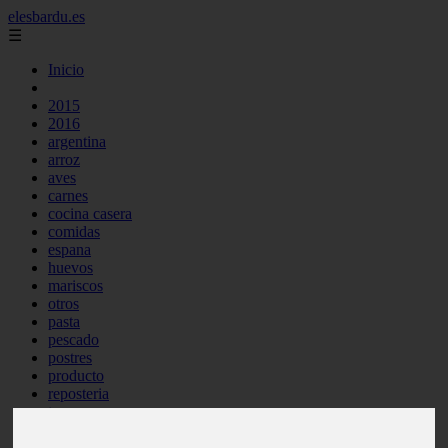
elesbardu.es
☰
Inicio
2015
2016
argentina
arroz
aves
carnes
cocina casera
comidas
espana
huevos
mariscos
otros
pasta
pescado
postres
producto
reposteria
tag
venezuela
verduras