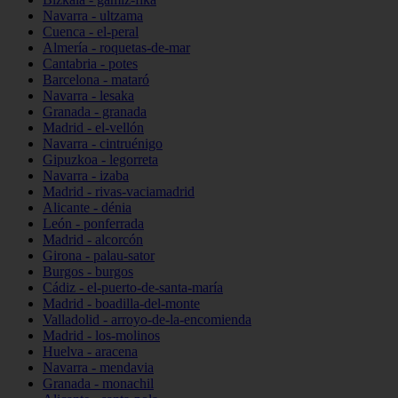
Navarra - ultzama
Cuenca - el-peral
Almería - roquetas-de-mar
Cantabria - potes
Barcelona - mataró
Navarra - lesaka
Granada - granada
Madrid - el-vellón
Navarra - cintruénigo
Gipuzkoa - legorreta
Navarra - izaba
Madrid - rivas-vaciamadrid
Alicante - dénia
León - ponferrada
Madrid - alcorcón
Girona - palau-sator
Burgos - burgos
Cádiz - el-puerto-de-santa-maría
Madrid - boadilla-del-monte
Valladolid - arroyo-de-la-encomienda
Madrid - los-molinos
Huelva - aracena
Navarra - mendavia
Granada - monachil