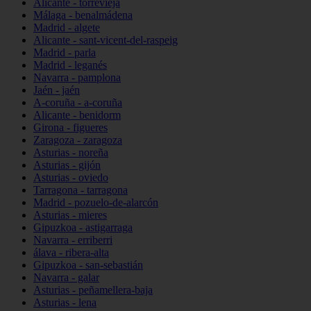
Alicante - torrevieja
Málaga - benalmádena
Madrid - algete
Alicante - sant-vicent-del-raspeig
Madrid - parla
Madrid - leganés
Navarra - pamplona
Jaén - jaén
A-coruña - a-coruña
Alicante - benidorm
Girona - figueres
Zaragoza - zaragoza
Asturias - noreña
Asturias - gijón
Asturias - oviedo
Tarragona - tarragona
Madrid - pozuelo-de-alarcón
Asturias - mieres
Gipuzkoa - astigarraga
Navarra - erriberri
álava - ribera-alta
Gipuzkoa - san-sebastián
Navarra - galar
Asturias - peñamellera-baja
Asturias - lena