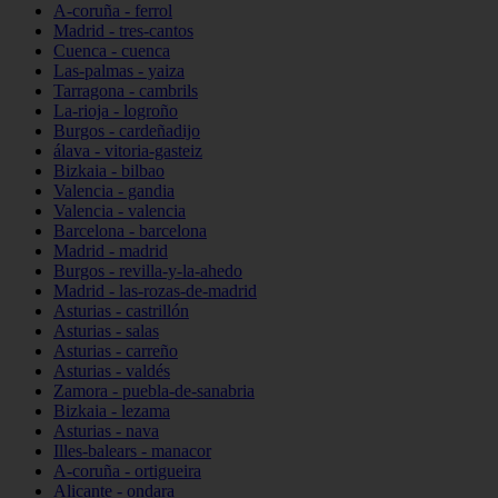
A-coruña - ferrol
Madrid - tres-cantos
Cuenca - cuenca
Las-palmas - yaiza
Tarragona - cambrils
La-rioja - logroño
Burgos - cardeñadijo
álava - vitoria-gasteiz
Bizkaia - bilbao
Valencia - gandia
Valencia - valencia
Barcelona - barcelona
Madrid - madrid
Burgos - revilla-y-la-ahedo
Madrid - las-rozas-de-madrid
Asturias - castrillón
Asturias - salas
Asturias - carreño
Asturias - valdés
Zamora - puebla-de-sanabria
Bizkaia - lezama
Asturias - nava
Illes-balears - manacor
A-coruña - ortigueira
Alicante - ondara