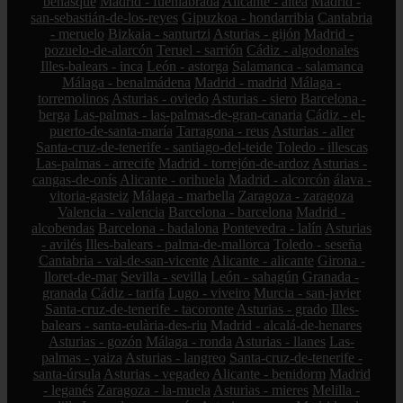
benasque
Madrid - fuenlabrada
Alicante - altea
Madrid -
san-sebastián-de-los-reyes
Gipuzkoa - hondarribia
Cantabria
- meruelo
Bizkaia - santurtzi
Asturias - gijón
Madrid -
pozuelo-de-alarcón
Teruel - sarrión
Cádiz - algodonales
Illes-balears - inca
León - astorga
Salamanca - salamanca
Málaga - benalmádena
Madrid - madrid
Málaga -
torremolinos
Asturias - oviedo
Asturias - siero
Barcelona -
berga
Las-palmas - las-palmas-de-gran-canaria
Cádiz - el-
puerto-de-santa-maría
Tarragona - reus
Asturias - aller
Santa-cruz-de-tenerife - santiago-del-teide
Toledo - illescas
Las-palmas - arrecife
Madrid - torrejón-de-ardoz
Asturias -
cangas-de-onís
Alicante - orihuela
Madrid - alcorcón
álava -
vitoria-gasteiz
Málaga - marbella
Zaragoza - zaragoza
Valencia - valencia
Barcelona - barcelona
Madrid -
alcobendas
Barcelona - badalona
Pontevedra - lalín
Asturias
- avilés
Illes-balears - palma-de-mallorca
Toledo - seseña
Cantabria - val-de-san-vicente
Alicante - alicante
Girona -
lloret-de-mar
Sevilla - sevilla
León - sahagún
Granada -
granada
Cádiz - tarifa
Lugo - viveiro
Murcia - san-javier
Santa-cruz-de-tenerife - tacoronte
Asturias - grado
Illes-
balears - santa-eulària-des-riu
Madrid - alcalá-de-henares
Asturias - gozón
Málaga - ronda
Asturias - llanes
Las-
palmas - yaiza
Asturias - langreo
Santa-cruz-de-tenerife -
santa-úrsula
Asturias - vegadeo
Alicante - benidorm
Madrid
- leganés
Zaragoza - la-muela
Asturias - mieres
Melilla -