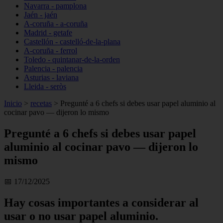
Navarra - pamplona
Jaén - jaén
A-coruña - a-coruña
Madrid - getafe
Castellón - castelló-de-la-plana
A-coruña - ferrol
Toledo - quintanar-de-la-orden
Palencia - palencia
Asturias - laviana
Lleida - seròs
Inicio
>
recetas
>
Pregunté a 6 chefs si debes usar papel aluminio al
cocinar pavo — dijeron lo mismo
Pregunté a 6 chefs si debes usar papel
aluminio al cocinar pavo — dijeron lo
mismo
📅 17/12/2025
Hay cosas importantes a considerar al
usar o no usar papel aluminio.