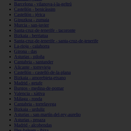
Barcelona - vilanova-i-la-geltrú
Castellón - benicàssim
Castellón - jérica
Gipuzkoa - zumaia
Murcia - san-javier
Santa-cruz-de-tenerife - tacoronte
Bizkaia - berriatua
Santa-cruz-de-tenerife - santa-cruz-de-tenerife
La-rioja - calahorra
Girona - das
Asturias - piloña
Cantabria - santander
Alicante - torrevieja
Castellón - castelló-de-la-plana
Bizkaia - amorebieta-etxano
Madrid - getafe
Burgos - medina-de-pomar
Valencia - xàtiva
Málaga - ronda
Cantabria - torrelavega
Bizkaia - urduliz
Asturias - san-martín-del-rey-aurelio
Asturias - proaza
Madrid - alcobendas
Illes-balears - ibiza