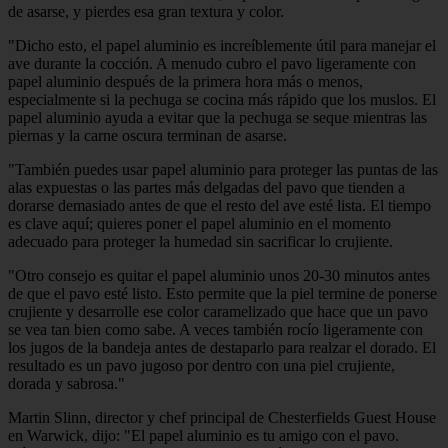
de asarse, y pierdes esa gran textura y color.
"Dicho esto, el papel aluminio es increíblemente útil para manejar el
ave durante la cocción. A menudo cubro el pavo ligeramente con
papel aluminio después de la primera hora más o menos,
especialmente si la pechuga se cocina más rápido que los muslos. El
papel aluminio ayuda a evitar que la pechuga se seque mientras las
piernas y la carne oscura terminan de asarse.
"También puedes usar papel aluminio para proteger las puntas de las
alas expuestas o las partes más delgadas del pavo que tienden a
dorarse demasiado antes de que el resto del ave esté lista. El tiempo
es clave aquí; quieres poner el papel aluminio en el momento
adecuado para proteger la humedad sin sacrificar lo crujiente.
"Otro consejo es quitar el papel aluminio unos 20-30 minutos antes
de que el pavo esté listo. Esto permite que la piel termine de ponerse
crujiente y desarrolle ese color caramelizado que hace que un pavo
se vea tan bien como sabe. A veces también rocío ligeramente con
los jugos de la bandeja antes de destaparlo para realzar el dorado. El
resultado es un pavo jugoso por dentro con una piel crujiente,
dorada y sabrosa."
Martin Slinn, director y chef principal de Chesterfields Guest House
en Warwick, dijo: "El papel aluminio es tu amigo con el pavo.