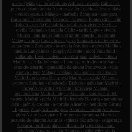
madrid
Málaga - torremolinos
Asturias - oviedo
Cádiz - el-
puerto-de-santa-maría
Asturias - aller
Toledo - illescas
álava
- vitoria-gasteiz
Málaga - marbella
Zaragoza - zaragoza
Barcelona - barcelona
Valencia - valencia
Pontevedra - lalín
Toledo - seseña
Cantabria - val-de-san-vicente
Sevilla -
sevilla
Granada - granada
Cádiz - tarifa
Lugo - viveiro
Murcia - san-javier
Santa-cruz-de-tenerife - tacoronte
Málaga - ronda
Las-palmas - yaiza
Santa-cruz-de-tenerife -
santa-úrsula
Zaragoza - la-muela
Asturias - mieres
Melilla -
melilla
Las-palmas - mogán
Alicante - alcoi
Valladolid -
valladolid
León - valencia-de-don-juan
Toledo - toledo
Madrid - alcalá-de-henares
León - garrafe-de-torío
Santa-
cruz-de-tenerife - granadilla-de-abona
Pontevedra - vigo
Huelva - lepe
Málaga - málaga
Salamanca - salamanca
Madrid - pelayos-de-la-presa
Madrid - coslada
Málaga -
estepona
Asturias - ribadesella
Bizkaia - galdakao
Madrid -
torrejón-de-ardoz
Alicante - torrevieja
Málaga -
benalmádena
Madrid - algete
Alicante - sant-vicent-del-
raspeig
Madrid - parla
Madrid - leganés
Navarra - pamplona
Jaén - jaén
A-coruña - a-coruña
Alicante - benidorm
Girona
- figueres
Zaragoza - zaragoza
Asturias - noreña
Asturias -
gijón
Asturias - oviedo
Tarragona - tarragona
Madrid -
pozuelo-de-alarcón
Asturias - mieres
Gipuzkoa - astigarraga
Navarra - erriberri
álava - ribera-alta
Gipuzkoa - san-
sebastián
Navarra - galar
Asturias - peñamellera-baja