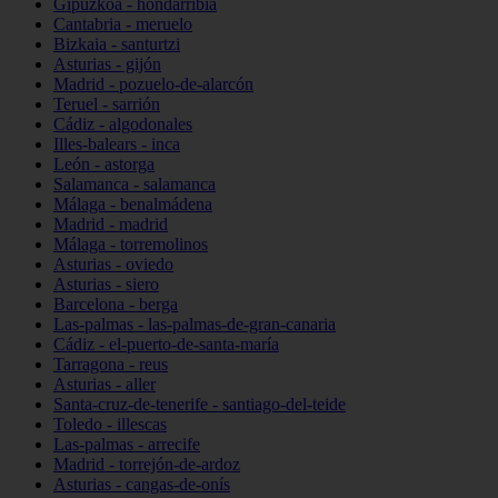
Gipuzkoa - hondarribia
Cantabria - meruelo
Bizkaia - santurtzi
Asturias - gijón
Madrid - pozuelo-de-alarcón
Teruel - sarrión
Cádiz - algodonales
Illes-balears - inca
León - astorga
Salamanca - salamanca
Málaga - benalmádena
Madrid - madrid
Málaga - torremolinos
Asturias - oviedo
Asturias - siero
Barcelona - berga
Las-palmas - las-palmas-de-gran-canaria
Cádiz - el-puerto-de-santa-maría
Tarragona - reus
Asturias - aller
Santa-cruz-de-tenerife - santiago-del-teide
Toledo - illescas
Las-palmas - arrecife
Madrid - torrejón-de-ardoz
Asturias - cangas-de-onís