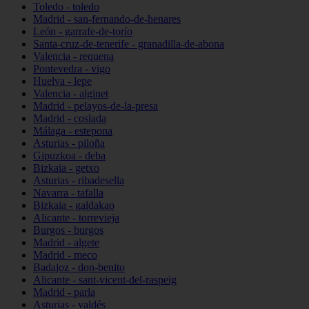
Toledo - toledo
Madrid - san-fernando-de-henares
León - garrafe-de-torío
Santa-cruz-de-tenerife - granadilla-de-abona
Valencia - requena
Pontevedra - vigo
Huelva - lepe
Valencia - alginet
Madrid - pelayos-de-la-presa
Madrid - coslada
Málaga - estepona
Asturias - piloña
Gipuzkoa - deba
Bizkaia - getxo
Asturias - ribadesella
Navarra - tafalla
Bizkaia - galdakao
Alicante - torrevieja
Burgos - burgos
Madrid - algete
Madrid - meco
Badajoz - don-benito
Alicante - sant-vicent-del-raspeig
Madrid - parla
Asturias - valdés