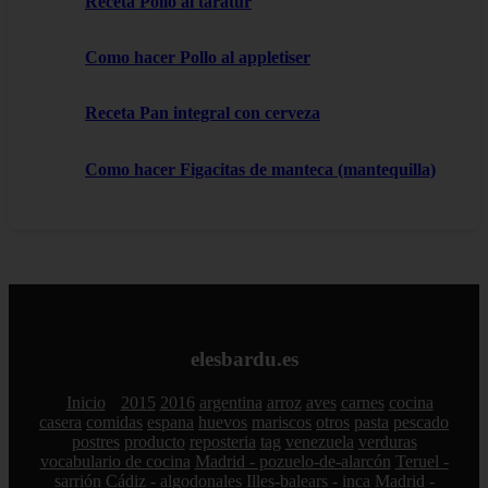
Receta Pollo al taratur
Como hacer Pollo al appletiser
Receta Pan integral con cerveza
Como hacer Figacitas de manteca (mantequilla)
elesbardu.es
Inicio
2015
2016
argentina
arroz
aves
carnes
cocina
casera
comidas
espana
huevos
mariscos
otros
pasta
pescado
postres
producto
reposteria
tag
venezuela
verduras
vocabulario de cocina
Madrid - pozuelo-de-alarcón
Teruel -
sarrión
Cádiz - algodonales
Illes-balears - inca
Madrid -