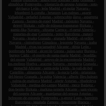
almuñécar
Pontevedra - vilagarcía-de-arousa
Asturias - soto-
del-barco
León - león
Madrid - el-molar
Navarra -
lekunberri
A-coruña - betanzos
Las-palmas - agaete
Valladolid - peñafiel
Asturias - sobrescobio
álava - asparrena
Zamora - fuentes-de-ropel
Madrid - móstoles
Navarra -
deierri
Bizkaia - valle-de-trápaga-trapagaran
Bizkaia -
gamiz-fika
Navarra - ultzama
Cuenca - el-peral
Almería -
roquetas-de-mar
Cantabria - potes
Barcelona - mataró
Navarra - lesaka
Granada - granada
Madrid - el-vellón
Navarra - cintruénigo
Gipuzkoa - legorreta
Navarra - izaba
Madrid - rivas-vaciamadrid
Alicante - dénia
León -
ponferrada
Madrid - alcorcón
Girona - palau-sator
Burgos -
burgos
Cádiz - el-puerto-de-santa-maría
Madrid - boadilla-
del-monte
Valladolid - arroyo-de-la-encomienda
Madrid -
los-molinos
Huelva - aracena
Navarra - mendavia
Granada -
monachil
Alicante - santa-pola
Lleida - la-vall-de-boí
Castellón - almassora
Alicante - la-nucia
León - priaranza-
del-bierzo
Granada - la-zubia
Valencia - alberic
Illes-balears
- palma-de-mallorca
Madrid - algete
Asturias - ribadedeva
Valladolid - medina-del-campo
Madrid - meco
Badajoz -
don-benito
Bizkaia - markina-xemein
Alicante - sant-vicent-
del-raspeig
Alicante - guardamar-del-segura
Asturias -
belmonte-de-miranda
Pontevedra - o-grove
Lugo - barreiros
Barcelona - igualada
Zamora - benavente
Huesca -