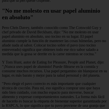
para que la piel quede crujiente."
"No me molesto en usar papel aluminio
en absoluto"
Pero Chris Davey, también conocido como The Cotswold Guy y
chef privado de David Beckham, dijo: "No me molesto en usar
papel aluminio en absoluto, uso tocino en su lugar. El papel
aluminio cumple la función de mantener las cosas húmedas, pero no
añade nada al sabor. Colocar tocino sobre el pavo (uso tocino
entreverado) significa que obtienes todo ese rico sabor salado a
medida que la grasa se derrite en la carne mientras se cocina."
Y Tom Hunt, autor de Eating for Pleasure, People and Planet, dijo:
"¡Nunca uses papel de aluminio! Puede filtrarse en la comida y
consume muchos recursos. Usa papel pergamino sin blanquear en su
lugar, es más barato y mejor para la salud personal y del planeta.
"Pero elegir el pavo correcto es más importante que cualquier
técnica de cocción. Para mí, eso significa comprar uno que haya
sido bien cuidado, con mucho espacio para moverse, buscar
alimento y expresar comportamientos naturales. La forma más fácil
de hacerlo es buscar la etiqueta de bienestar superior garantizada por
la RSPCA, lo que significa que tu pavo proviene de una granja que