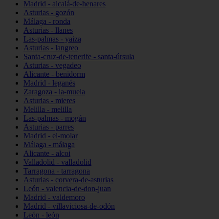
Madrid - alcalá-de-henares
Asturias - gozón
Málaga - ronda
Asturias - llanes
Las-palmas - yaiza
Asturias - langreo
Santa-cruz-de-tenerife - santa-úrsula
Asturias - vegadeo
Alicante - benidorm
Madrid - leganés
Zaragoza - la-muela
Asturias - mieres
Melilla - melilla
Las-palmas - mogán
Asturias - parres
Madrid - el-molar
Málaga - málaga
Alicante - alcoi
Valladolid - valladolid
Tarragona - tarragona
Asturias - corvera-de-asturias
León - valencia-de-don-juan
Madrid - valdemoro
Madrid - villaviciosa-de-odón
León - león