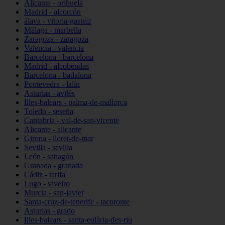
Alicante - orihuela
Madrid - alcorcón
álava - vitoria-gasteiz
Málaga - marbella
Zaragoza - zaragoza
Valencia - valencia
Barcelona - barcelona
Madrid - alcobendas
Barcelona - badalona
Pontevedra - lalín
Asturias - avilés
Illes-balears - palma-de-mallorca
Toledo - seseña
Cantabria - val-de-san-vicente
Alicante - alicante
Girona - lloret-de-mar
Sevilla - sevilla
León - sahagún
Granada - granada
Cádiz - tarifa
Lugo - viveiro
Murcia - san-javier
Santa-cruz-de-tenerife - tacoronte
Asturias - grado
Illes-balears - santa-eulària-des-riu