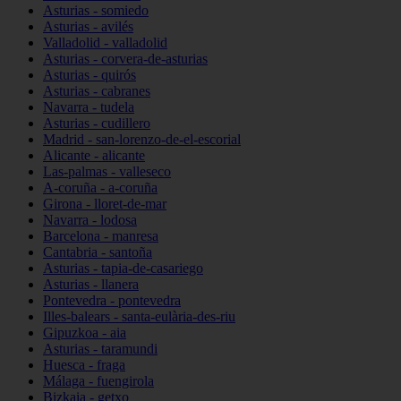
Asturias - somiedo
Asturias - avilés
Valladolid - valladolid
Asturias - corvera-de-asturias
Asturias - quirós
Asturias - cabranes
Navarra - tudela
Asturias - cudillero
Madrid - san-lorenzo-de-el-escorial
Alicante - alicante
Las-palmas - valleseco
A-coruña - a-coruña
Girona - lloret-de-mar
Navarra - lodosa
Barcelona - manresa
Cantabria - santoña
Asturias - tapia-de-casariego
Asturias - llanera
Pontevedra - pontevedra
Illes-balears - santa-eulària-des-riu
Gipuzkoa - aia
Asturias - taramundi
Huesca - fraga
Málaga - fuengirola
Bizkaia - getxo