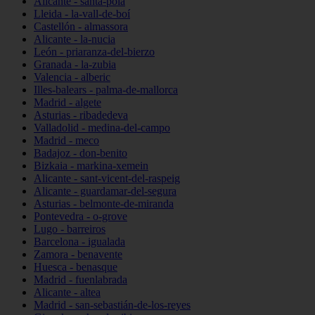
Alicante - santa-pola
Lleida - la-vall-de-boí
Castellón - almassora
Alicante - la-nucia
León - priaranza-del-bierzo
Granada - la-zubia
Valencia - alberic
Illes-balears - palma-de-mallorca
Madrid - algete
Asturias - ribadedeva
Valladolid - medina-del-campo
Madrid - meco
Badajoz - don-benito
Bizkaia - markina-xemein
Alicante - sant-vicent-del-raspeig
Alicante - guardamar-del-segura
Asturias - belmonte-de-miranda
Pontevedra - o-grove
Lugo - barreiros
Barcelona - igualada
Zamora - benavente
Huesca - benasque
Madrid - fuenlabrada
Alicante - altea
Madrid - san-sebastián-de-los-reyes