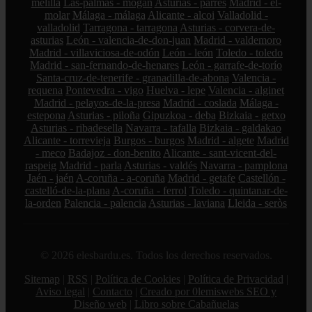
melilla
Las-palmas - mogán
Asturias - parres
Madrid - el-
molar
Málaga - málaga
Alicante - alcoi
Valladolid -
valladolid
Tarragona - tarragona
Asturias - corvera-de-
asturias
León - valencia-de-don-juan
Madrid - valdemoro
Madrid - villaviciosa-de-odón
León - león
Toledo - toledo
Madrid - san-fernando-de-henares
León - garrafe-de-torío
Santa-cruz-de-tenerife - granadilla-de-abona
Valencia -
requena
Pontevedra - vigo
Huelva - lepe
Valencia - alginet
Madrid - pelayos-de-la-presa
Madrid - coslada
Málaga -
estepona
Asturias - piloña
Gipuzkoa - deba
Bizkaia - getxo
Asturias - ribadesella
Navarra - tafalla
Bizkaia - galdakao
Alicante - torrevieja
Burgos - burgos
Madrid - algete
Madrid
- meco
Badajoz - don-benito
Alicante - sant-vicent-del-
raspeig
Madrid - parla
Asturias - valdés
Navarra - pamplona
Jaén - jaén
A-coruña - a-coruña
Madrid - getafe
Castellón -
castelló-de-la-plana
A-coruña - ferrol
Toledo - quintanar-de-
la-orden
Palencia - palencia
Asturias - laviana
Lleida - seròs
© 2026 elesbardu.es. Todos los derechos reservados.
Sitemap
|
RSS
|
Política de Cookies
|
Política de Privacidad
|
Aviso legal
|
Contacto
|
Creado por 0lemiswebs SEO y
Diseño web
|
Libro sobre Cabañuelas