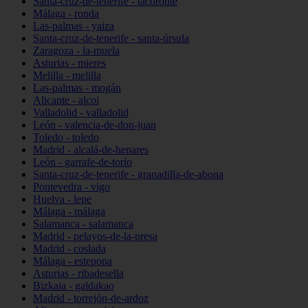
Santa-cruz-de-tenerife - tacoronte
Málaga - ronda
Las-palmas - yaiza
Santa-cruz-de-tenerife - santa-úrsula
Zaragoza - la-muela
Asturias - mieres
Melilla - melilla
Las-palmas - mogán
Alicante - alcoi
Valladolid - valladolid
León - valencia-de-don-juan
Toledo - toledo
Madrid - alcalá-de-henares
León - garrafe-de-torío
Santa-cruz-de-tenerife - granadilla-de-abona
Pontevedra - vigo
Huelva - lepe
Málaga - málaga
Salamanca - salamanca
Madrid - pelayos-de-la-presa
Madrid - coslada
Málaga - estepona
Asturias - ribadesella
Bizkaia - galdakao
Madrid - torrejón-de-ardoz