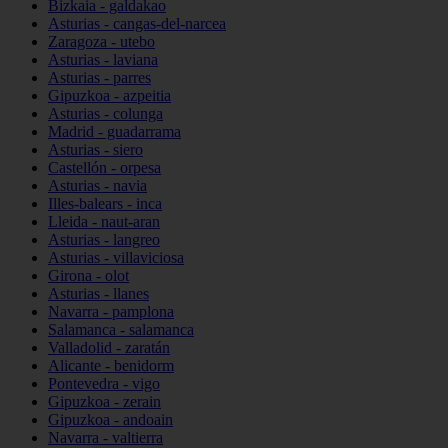
Bizkaia - galdakao
Asturias - cangas-del-narcea
Zaragoza - utebo
Asturias - laviana
Asturias - parres
Gipuzkoa - azpeitia
Asturias - colunga
Madrid - guadarrama
Asturias - siero
Castellón - orpesa
Asturias - navia
Illes-balears - inca
Lleida - naut-aran
Asturias - langreo
Asturias - villaviciosa
Girona - olot
Asturias - llanes
Navarra - pamplona
Salamanca - salamanca
Valladolid - zaratán
Alicante - benidorm
Pontevedra - vigo
Gipuzkoa - zerain
Gipuzkoa - andoain
Navarra - valtierra