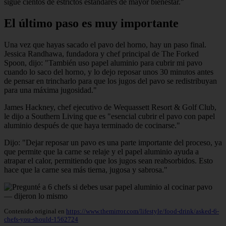
sigue cientos de estrictos estándares de mayor bienestar."
El último paso es muy importante
Una vez que hayas sacado el pavo del horno, hay un paso final.
Jessica Randhawa, fundadora y chef principal de The Forked
Spoon, dijo: "También uso papel aluminio para cubrir mi pavo
cuando lo saco del horno, y lo dejo reposar unos 30 minutos antes
de pensar en trincharlo para que los jugos del pavo se redistribuyan
para una máxima jugosidad."
James Hackney, chef ejecutivo de Wequassett Resort & Golf Club,
le dijo a Southern Living que es "esencial cubrir el pavo con papel
aluminio después de que haya terminado de cocinarse."
Dijo: "Dejar reposar un pavo es una parte importante del proceso, ya
que permite que la carne se relaje y el papel aluminio ayuda a
atrapar el calor, permitiendo que los jugos sean reabsorbidos. Esto
hace que la carne sea más tierna, jugosa y sabrosa."
Contenido original en
https://www.themirror.com/lifestyle/food-drink/asked-6-
chefs-you-should-1562724