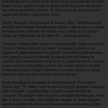
Cúbrelo durante la mayor parte de la cocción para proteger la carne
blanca, luego quítalo durante la última media hora para desarrollar
una corteza profunda y dorada. Te da lo mejor de ambos mundos:
jugoso por dentro, crujiente por fuera."
Sophie Nahmad, chef principal de Gousto, dijo: "Definitivamente
deberías usar el papel aluminio para ayudar a que tu pavo se cocine
de manera más uniforme. Yo todavía uso y confío en el método
clásico de Delia Smith de los años 90 y ¡funciona siempre!
"Sazonas y luego cubres el pavo con mantequilla, luego con tocino.
Creas un 'horno dentro de un horno' cocinando tu pavo en un
paquete de papel aluminio muy grande (necesitarás papel aluminio
extra grande para pavo) durante la mayor parte del tiempo de
cocción. Esto asegurará que el pavo no se seque durante la cocción,
ya que encierra la humedad, y te da más control sobre la cocción.
Simplemente quita el papel aluminio y el tocino durante la última
hora para darle a tu pavo un color dorado intenso."
Jessica Randhawa, fundadora y chef principal de The Forked
Spoon, dijo: "Sí, debes cubrir tu pavo con papel aluminio cuando se
está cocinando y también debes cubrirlo cuando termine de
cocinarse. Yo siempre cubro mi pavo con papel aluminio para evitar
que se dore y se seque, pero luego me aseguro de quitar el papel
aluminio durante los últimos 30 minutos más o menos de cocción