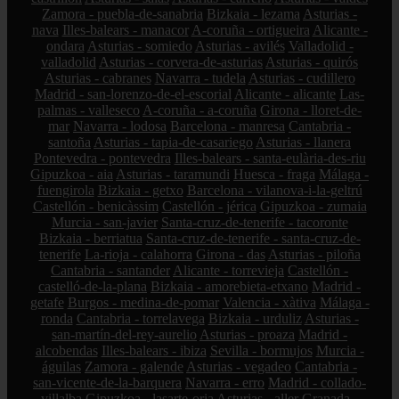
Zamora - puebla-de-sanabria
Bizkaia - lezama
Asturias -
nava
Illes-balears - manacor
A-coruña - ortigueira
Alicante -
ondara
Asturias - somiedo
Asturias - avilés
Valladolid -
valladolid
Asturias - corvera-de-asturias
Asturias - quirós
Asturias - cabranes
Navarra - tudela
Asturias - cudillero
Madrid - san-lorenzo-de-el-escorial
Alicante - alicante
Las-
palmas - valleseco
A-coruña - a-coruña
Girona - lloret-de-
mar
Navarra - lodosa
Barcelona - manresa
Cantabria -
santoña
Asturias - tapia-de-casariego
Asturias - llanera
Pontevedra - pontevedra
Illes-balears - santa-eulària-des-riu
Gipuzkoa - aia
Asturias - taramundi
Huesca - fraga
Málaga -
fuengirola
Bizkaia - getxo
Barcelona - vilanova-i-la-geltrú
Castellón - benicàssim
Castellón - jérica
Gipuzkoa - zumaia
Murcia - san-javier
Santa-cruz-de-tenerife - tacoronte
Bizkaia - berriatua
Santa-cruz-de-tenerife - santa-cruz-de-
tenerife
La-rioja - calahorra
Girona - das
Asturias - piloña
Cantabria - santander
Alicante - torrevieja
Castellón -
castelló-de-la-plana
Bizkaia - amorebieta-etxano
Madrid -
getafe
Burgos - medina-de-pomar
Valencia - xàtiva
Málaga -
ronda
Cantabria - torrelavega
Bizkaia - urduliz
Asturias -
san-martín-del-rey-aurelio
Asturias - proaza
Madrid -
alcobendas
Illes-balears - ibiza
Sevilla - bormujos
Murcia -
águilas
Zamora - galende
Asturias - vegadeo
Cantabria -
san-vicente-de-la-barquera
Navarra - erro
Madrid - collado-
villalba
Gipuzkoa - lasarte-oria
Asturias - aller
Granada -