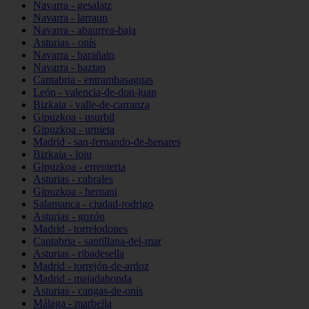
Navarra - gesalatz
Navarra - larraun
Navarra - abaurrea-baja
Asturias - onís
Navarra - barañain
Navarra - baztan
Cantabria - entrambasaguas
León - valencia-de-don-juan
Bizkaia - valle-de-carranza
Gipuzkoa - usurbil
Gipuzkoa - urnieta
Madrid - san-fernando-de-henares
Bizkaia - loiu
Gipuzkoa - errenteria
Asturias - cabrales
Gipuzkoa - hernani
Salamanca - ciudad-rodrigo
Asturias - gozón
Madrid - torrelodones
Cantabria - santillana-del-mar
Asturias - ribadesella
Madrid - torrejón-de-ardoz
Madrid - majadahonda
Asturias - cangas-de-onís
Málaga - marbella