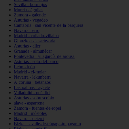
Sevilla - bormujos
Murcia - águilas
Zamora - galende
Asturias - vegadeo
Cantabria - san-vicente-de-la-barquera
Navarra - erro
Madrid - collado-villalba
Gipuzkoa - lasarte-oria
Asturias - aller
Granada - almuñécar
Pontevedra - vilagarcía-de-arousa
Asturias - soto-del-barco
León - león
Madrid - el-molar
Navarra - lekunberri
A-coruña - betanzos
Las-palmas - agaete
Valladolid - peñafiel
Asturias - sobrescobio
álava - asparrena
Zamora - fuentes-de-ropel
Madrid - móstoles
Navarra - deierri
Bizkaia - valle-de-trápaga-trapagaran
Bizkaia - gamiz-fika