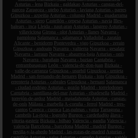
Asturias - lena
Bizkaia - galdakao
Asturias - cangas-del-
narcea
Zaragoza - utebo
Asturias - laviana
Asturias - parres
Gipuzkoa - azpeitia
Asturias - colunga
Madrid - guadarrama
Asturias - siero
Castellón - orpesa
Asturias - navia
Illes-
balears - inca
Lleida - naut-aran
Asturias - langreo
Asturias -
villaviciosa
Girona - olot
Asturias - llanes
Navarra -
pamplona
Salamanca - salamanca
Valladolid - zaratán
Alicante - benidorm
Pontevedra - vigo
Gipuzkoa - zerain
Gipuzkoa - andoain
Navarra - valtierra
Navarra - gesalatz
Navarra - larraun
Navarra - abaurrea-baja
Asturias - onís
Navarra - barañain
Navarra - baztan
Cantabria -
entrambasaguas
León - valencia-de-don-juan
Bizkaia -
valle-de-carranza
Gipuzkoa - usurbil
Gipuzkoa - urnieta
Madrid - san-fernando-de-henares
Bizkaia - loiu
Gipuzkoa -
errenteria
Asturias - cabrales
Gipuzkoa - hernani
Salamanca
- ciudad-rodrigo
Asturias - gozón
Madrid - torrelodones
Cantabria - santillana-del-mar
Asturias - ribadesella
Madrid -
torrejón-de-ardoz
Madrid - majadahonda
Asturias - cangas-
de-onís
Málaga - marbella
A-coruña - ferrol
Madrid - tres-
cantos
Cuenca - cuenca
Las-palmas - yaiza
Tarragona -
cambrils
La-rioja - logroño
Burgos - cardeñadijo
álava -
vitoria-gasteiz
Bizkaia - bilbao
Valencia - gandia
Valencia -
valencia
Barcelona - barcelona
Madrid - madrid
Burgos -
revilla-y-la-ahedo
Madrid - las-rozas-de-madrid
Asturias -
castrillón
Asturias - salas
Asturias - carreño
Asturias - valdés