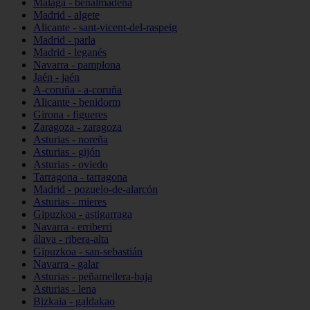
Málaga - benalmádena
Madrid - algete
Alicante - sant-vicent-del-raspeig
Madrid - parla
Madrid - leganés
Navarra - pamplona
Jaén - jaén
A-coruña - a-coruña
Alicante - benidorm
Girona - figueres
Zaragoza - zaragoza
Asturias - noreña
Asturias - gijón
Asturias - oviedo
Tarragona - tarragona
Madrid - pozuelo-de-alarcón
Asturias - mieres
Gipuzkoa - astigarraga
Navarra - erriberri
álava - ribera-alta
Gipuzkoa - san-sebastián
Navarra - galar
Asturias - peñamellera-baja
Asturias - lena
Bizkaia - galdakao