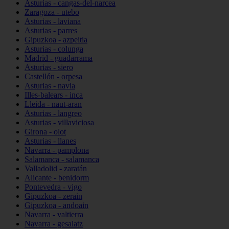
Asturias - cangas-del-narcea
Zaragoza - utebo
Asturias - laviana
Asturias - parres
Gipuzkoa - azpeitia
Asturias - colunga
Madrid - guadarrama
Asturias - siero
Castellón - orpesa
Asturias - navia
Illes-balears - inca
Lleida - naut-aran
Asturias - langreo
Asturias - villaviciosa
Girona - olot
Asturias - llanes
Navarra - pamplona
Salamanca - salamanca
Valladolid - zaratán
Alicante - benidorm
Pontevedra - vigo
Gipuzkoa - zerain
Gipuzkoa - andoain
Navarra - valtierra
Navarra - gesalatz