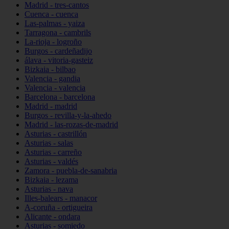
Madrid - tres-cantos
Cuenca - cuenca
Las-palmas - yaiza
Tarragona - cambrils
La-rioja - logroño
Burgos - cardeñadijo
álava - vitoria-gasteiz
Bizkaia - bilbao
Valencia - gandia
Valencia - valencia
Barcelona - barcelona
Madrid - madrid
Burgos - revilla-y-la-ahedo
Madrid - las-rozas-de-madrid
Asturias - castrillón
Asturias - salas
Asturias - carreño
Asturias - valdés
Zamora - puebla-de-sanabria
Bizkaia - lezama
Asturias - nava
Illes-balears - manacor
A-coruña - ortigueira
Alicante - ondara
Asturias - somiedo