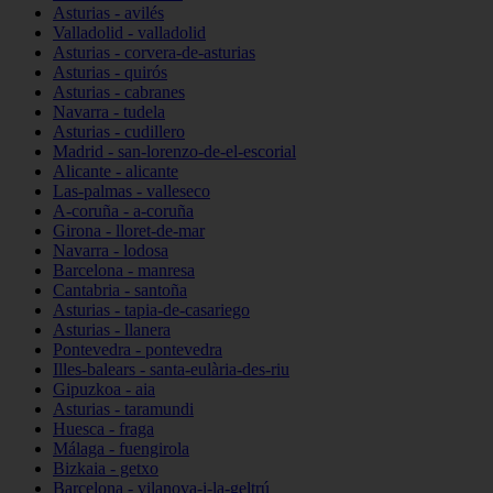
Asturias - avilés
Valladolid - valladolid
Asturias - corvera-de-asturias
Asturias - quirós
Asturias - cabranes
Navarra - tudela
Asturias - cudillero
Madrid - san-lorenzo-de-el-escorial
Alicante - alicante
Las-palmas - valleseco
A-coruña - a-coruña
Girona - lloret-de-mar
Navarra - lodosa
Barcelona - manresa
Cantabria - santoña
Asturias - tapia-de-casariego
Asturias - llanera
Pontevedra - pontevedra
Illes-balears - santa-eulària-des-riu
Gipuzkoa - aia
Asturias - taramundi
Huesca - fraga
Málaga - fuengirola
Bizkaia - getxo
Barcelona - vilanova-i-la-geltrú