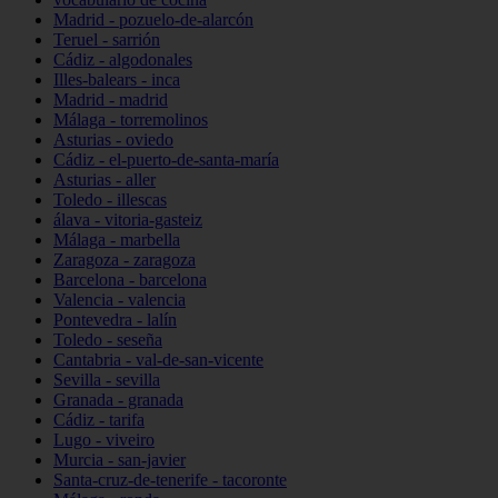
Madrid - pozuelo-de-alarcón
Teruel - sarrión
Cádiz - algodonales
Illes-balears - inca
Madrid - madrid
Málaga - torremolinos
Asturias - oviedo
Cádiz - el-puerto-de-santa-maría
Asturias - aller
Toledo - illescas
álava - vitoria-gasteiz
Málaga - marbella
Zaragoza - zaragoza
Barcelona - barcelona
Valencia - valencia
Pontevedra - lalín
Toledo - seseña
Cantabria - val-de-san-vicente
Sevilla - sevilla
Granada - granada
Cádiz - tarifa
Lugo - viveiro
Murcia - san-javier
Santa-cruz-de-tenerife - tacoronte