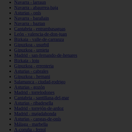
Navarra - larraun
Navarra - abaurrea-baja
Asturias - onís
Navarra - barañain
Navarra - baztan
Cantabria - entrambasaguas
León - valencia-de-don-juan
Bizkaia - valle-de-carranza
Gipuzkoa - usurbil
Gipuzkoa - urnieta
Madrid - san-fernando-de-henares
Bizkaia - loiu
Gipuzkoa - errenteria
Asturias - cabrales
Gipuzkoa - hernani
Salamanca - ciudad-rodrigo
Asturias - gozón
Madrid - torrelodones
Cantabria - santillana-del-mar
Asturias - ribadesella
Madrid - torrejón-de-ardoz
Madrid - majadahonda
Asturias - cangas-de-onís
Málaga - marbella
A-coruña - ferrol