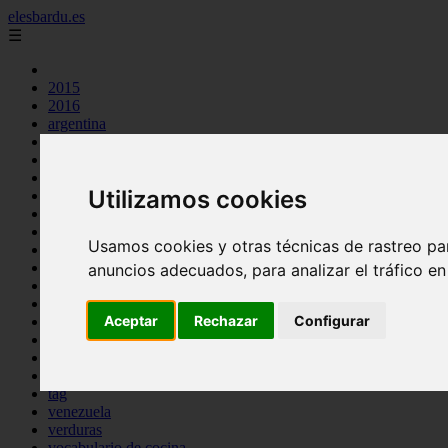
elesbardu.es
☰
2015
2016
argentina
arroz
aves
carnes
Utilizamos cookies
cocina casera
comidas
espana
Usamos cookies y otras técnicas de rastreo pa
huevos
mariscos
anuncios adecuados, para analizar el tráfico e
otros
pasta
Aceptar
Rechazar
Configurar
pescado
postres
producto
reposteria
tag
venezuela
verduras
vocabulario de cocina