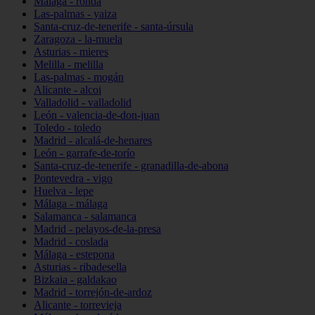
Málaga - ronda
Las-palmas - yaiza
Santa-cruz-de-tenerife - santa-úrsula
Zaragoza - la-muela
Asturias - mieres
Melilla - melilla
Las-palmas - mogán
Alicante - alcoi
Valladolid - valladolid
León - valencia-de-don-juan
Toledo - toledo
Madrid - alcalá-de-henares
León - garrafe-de-torío
Santa-cruz-de-tenerife - granadilla-de-abona
Pontevedra - vigo
Huelva - lepe
Málaga - málaga
Salamanca - salamanca
Madrid - pelayos-de-la-presa
Madrid - coslada
Málaga - estepona
Asturias - ribadesella
Bizkaia - galdakao
Madrid - torrejón-de-ardoz
Alicante - torrevieja