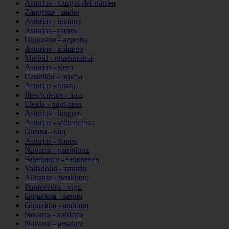
Asturias - cangas-del-narcea
Zaragoza - utebo
Asturias - laviana
Asturias - parres
Gipuzkoa - azpeitia
Asturias - colunga
Madrid - guadarrama
Asturias - siero
Castellón - orpesa
Asturias - navia
Illes-balears - inca
Lleida - naut-aran
Asturias - langreo
Asturias - villaviciosa
Girona - olot
Asturias - llanes
Navarra - pamplona
Salamanca - salamanca
Valladolid - zaratán
Alicante - benidorm
Pontevedra - vigo
Gipuzkoa - zerain
Gipuzkoa - andoain
Navarra - valtierra
Navarra - gesalatz