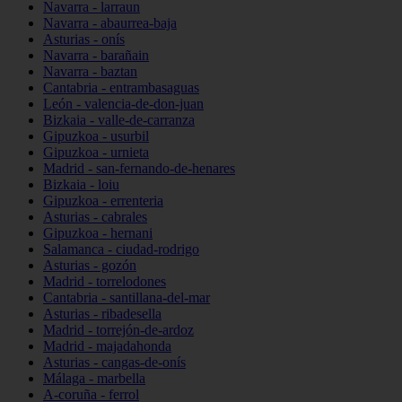
Navarra - larraun
Navarra - abaurrea-baja
Asturias - onís
Navarra - barañain
Navarra - baztan
Cantabria - entrambasaguas
León - valencia-de-don-juan
Bizkaia - valle-de-carranza
Gipuzkoa - usurbil
Gipuzkoa - urnieta
Madrid - san-fernando-de-henares
Bizkaia - loiu
Gipuzkoa - errenteria
Asturias - cabrales
Gipuzkoa - hernani
Salamanca - ciudad-rodrigo
Asturias - gozón
Madrid - torrelodones
Cantabria - santillana-del-mar
Asturias - ribadesella
Madrid - torrejón-de-ardoz
Madrid - majadahonda
Asturias - cangas-de-onís
Málaga - marbella
A-coruña - ferrol