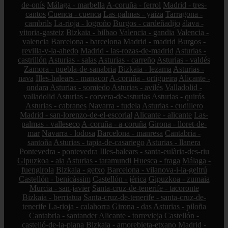
de-onís
Málaga - marbella
A-coruña - ferrol
Madrid - tres-
cantos
Cuenca - cuenca
Las-palmas - yaiza
Tarragona -
cambrils
La-rioja - logroño
Burgos - cardeñadijo
álava -
vitoria-gasteiz
Bizkaia - bilbao
Valencia - gandia
Valencia -
valencia
Barcelona - barcelona
Madrid - madrid
Burgos -
revilla-y-la-ahedo
Madrid - las-rozas-de-madrid
Asturias -
castrillón
Asturias - salas
Asturias - carreño
Asturias - valdés
Zamora - puebla-de-sanabria
Bizkaia - lezama
Asturias -
nava
Illes-balears - manacor
A-coruña - ortigueira
Alicante -
ondara
Asturias - somiedo
Asturias - avilés
Valladolid -
valladolid
Asturias - corvera-de-asturias
Asturias - quirós
Asturias - cabranes
Navarra - tudela
Asturias - cudillero
Madrid - san-lorenzo-de-el-escorial
Alicante - alicante
Las-
palmas - valleseco
A-coruña - a-coruña
Girona - lloret-de-
mar
Navarra - lodosa
Barcelona - manresa
Cantabria -
santoña
Asturias - tapia-de-casariego
Asturias - llanera
Pontevedra - pontevedra
Illes-balears - santa-eulària-des-riu
Gipuzkoa - aia
Asturias - taramundi
Huesca - fraga
Málaga -
fuengirola
Bizkaia - getxo
Barcelona - vilanova-i-la-geltrú
Castellón - benicàssim
Castellón - jérica
Gipuzkoa - zumaia
Murcia - san-javier
Santa-cruz-de-tenerife - tacoronte
Bizkaia - berriatua
Santa-cruz-de-tenerife - santa-cruz-de-
tenerife
La-rioja - calahorra
Girona - das
Asturias - piloña
Cantabria - santander
Alicante - torrevieja
Castellón -
castelló-de-la-plana
Bizkaia - amorebieta-etxano
Madrid -