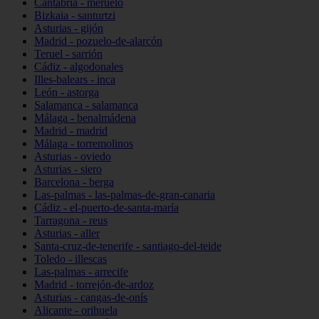
Cantabria - meruelo
Bizkaia - santurtzi
Asturias - gijón
Madrid - pozuelo-de-alarcón
Teruel - sarrión
Cádiz - algodonales
Illes-balears - inca
León - astorga
Salamanca - salamanca
Málaga - benalmádena
Madrid - madrid
Málaga - torremolinos
Asturias - oviedo
Asturias - siero
Barcelona - berga
Las-palmas - las-palmas-de-gran-canaria
Cádiz - el-puerto-de-santa-maría
Tarragona - reus
Asturias - aller
Santa-cruz-de-tenerife - santiago-del-teide
Toledo - illescas
Las-palmas - arrecife
Madrid - torrejón-de-ardoz
Asturias - cangas-de-onís
Alicante - orihuela