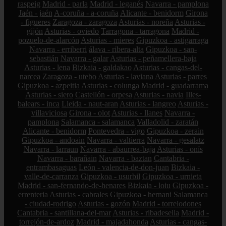
raspeig
Madrid - parla
Madrid - leganés
Navarra - pamplona
Jaén - jaén
A-coruña - a-coruña
Alicante - benidorm
Girona
- figueres
Zaragoza - zaragoza
Asturias - noreña
Asturias -
gijón
Asturias - oviedo
Tarragona - tarragona
Madrid -
pozuelo-de-alarcón
Asturias - mieres
Gipuzkoa - astigarraga
Navarra - erriberri
álava - ribera-alta
Gipuzkoa - san-
sebastián
Navarra - galar
Asturias - peñamellera-baja
Asturias - lena
Bizkaia - galdakao
Asturias - cangas-del-
narcea
Zaragoza - utebo
Asturias - laviana
Asturias - parres
Gipuzkoa - azpeitia
Asturias - colunga
Madrid - guadarrama
Asturias - siero
Castellón - orpesa
Asturias - navia
Illes-
balears - inca
Lleida - naut-aran
Asturias - langreo
Asturias -
villaviciosa
Girona - olot
Asturias - llanes
Navarra -
pamplona
Salamanca - salamanca
Valladolid - zaratán
Alicante - benidorm
Pontevedra - vigo
Gipuzkoa - zerain
Gipuzkoa - andoain
Navarra - valtierra
Navarra - gesalatz
Navarra - larraun
Navarra - abaurrea-baja
Asturias - onís
Navarra - barañain
Navarra - baztan
Cantabria -
entrambasaguas
León - valencia-de-don-juan
Bizkaia -
valle-de-carranza
Gipuzkoa - usurbil
Gipuzkoa - urnieta
Madrid - san-fernando-de-henares
Bizkaia - loiu
Gipuzkoa -
errenteria
Asturias - cabrales
Gipuzkoa - hernani
Salamanca
- ciudad-rodrigo
Asturias - gozón
Madrid - torrelodones
Cantabria - santillana-del-mar
Asturias - ribadesella
Madrid -
torrejón-de-ardoz
Madrid - majadahonda
Asturias - cangas-