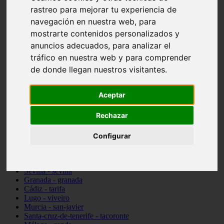
Madrid - pozuelo-de-alarcón
rastreo para mejorar tu experiencia de
Teruel - sarrión
navegación en nuestra web, para
Cádiz - algodonales
mostrarte contenidos personalizados y
Illes-balears - inca
Madrid - madrid
anuncios adecuados, para analizar el
Málaga - torremolinos
tráfico en nuestra web y para comprender
Asturias - oviedo
de donde llegan nuestros visitantes.
Cádiz - el-puerto-de-santa-maría
Asturias - aller
Toledo - illescas
Aceptar
álava - vitoria-gasteiz
Málaga - marbella
Rechazar
Zaragoza - zaragoza
Barcelona - barcelona
Valencia - valencia
Configurar
Pontevedra - lalín
Toledo - seseña
Cantabria - val-de-san-vicente
Sevilla - sevilla
Granada - granada
Cádiz - tarifa
Lugo - viveiro
Murcia - san-javier
Santa-cruz-de-tenerife - tacoronte