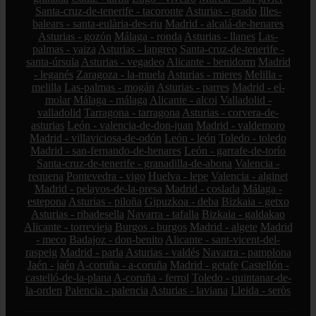
Santa-cruz-de-tenerife - tacoronte
Asturias - grado
Illes-
balears - santa-eulària-des-riu
Madrid - alcalá-de-henares
Asturias - gozón
Málaga - ronda
Asturias - llanes
Las-
palmas - yaiza
Asturias - langreo
Santa-cruz-de-tenerife -
santa-úrsula
Asturias - vegadeo
Alicante - benidorm
Madrid
- leganés
Zaragoza - la-muela
Asturias - mieres
Melilla -
melilla
Las-palmas - mogán
Asturias - parres
Madrid - el-
molar
Málaga - málaga
Alicante - alcoi
Valladolid -
valladolid
Tarragona - tarragona
Asturias - corvera-de-
asturias
León - valencia-de-don-juan
Madrid - valdemoro
Madrid - villaviciosa-de-odón
León - león
Toledo - toledo
Madrid - san-fernando-de-henares
León - garrafe-de-torío
Santa-cruz-de-tenerife - granadilla-de-abona
Valencia -
requena
Pontevedra - vigo
Huelva - lepe
Valencia - alginet
Madrid - pelayos-de-la-presa
Madrid - coslada
Málaga -
estepona
Asturias - piloña
Gipuzkoa - deba
Bizkaia - getxo
Asturias - ribadesella
Navarra - tafalla
Bizkaia - galdakao
Alicante - torrevieja
Burgos - burgos
Madrid - algete
Madrid
- meco
Badajoz - don-benito
Alicante - sant-vicent-del-
raspeig
Madrid - parla
Asturias - valdés
Navarra - pamplona
Jaén - jaén
A-coruña - a-coruña
Madrid - getafe
Castellón -
castelló-de-la-plana
A-coruña - ferrol
Toledo - quintanar-de-
la-orden
Palencia - palencia
Asturias - laviana
Lleida - seròs