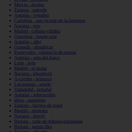
Murcia - águilas
Zamora - galende
Asturias - vegadeo
Cantabria - san-vicente-de-la-barquera
Navarra - erro
Madrid - collado-villalba
Gipuzkoa - lasarte-oria
Asturias - aller
Granada - almuñécar
Pontevedra - vilagarcía-de-arousa
Asturias - soto-del-barco
León - león
Madrid - el-molar
Navarra - lekunberri
A-coruña - betanzos
Las-palmas - agaete
Valladolid - peñafiel
Asturias - sobrescobio
álava - asparrena
Zamora - fuentes-de-ropel
Madrid - móstoles
Navarra - deierri
Bizkaia - valle-de-trápaga-trapagaran
Bizkaia - gamiz-fika
Navarra - ultzama