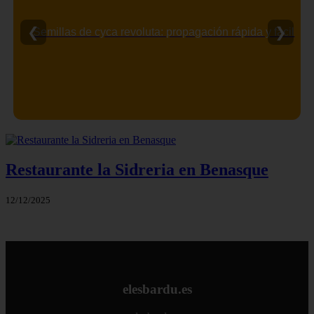
❮
❯
Semillas de cyca revoluta: propagación rápida y fácil
Restaurante la Sidreria en Benasque
12/12/2025
elesbardu.es