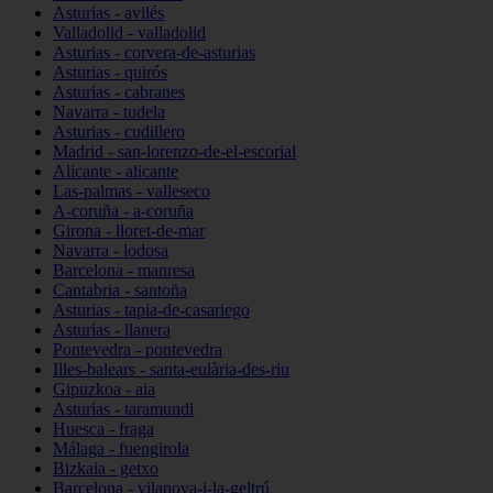
Asturias - avilés
Valladolid - valladolid
Asturias - corvera-de-asturias
Asturias - quirós
Asturias - cabranes
Navarra - tudela
Asturias - cudillero
Madrid - san-lorenzo-de-el-escorial
Alicante - alicante
Las-palmas - valleseco
A-coruña - a-coruña
Girona - lloret-de-mar
Navarra - lodosa
Barcelona - manresa
Cantabria - santoña
Asturias - tapia-de-casariego
Asturias - llanera
Pontevedra - pontevedra
Illes-balears - santa-eulària-des-riu
Gipuzkoa - aia
Asturias - taramundi
Huesca - fraga
Málaga - fuengirola
Bizkaia - getxo
Barcelona - vilanova-i-la-geltrú