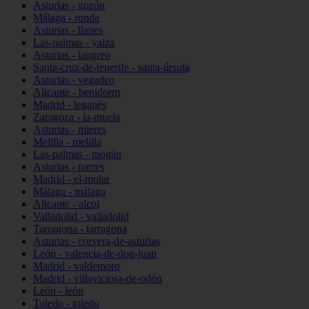
Asturias - gozón
Málaga - ronda
Asturias - llanes
Las-palmas - yaiza
Asturias - langreo
Santa-cruz-de-tenerife - santa-úrsula
Asturias - vegadeo
Alicante - benidorm
Madrid - leganés
Zaragoza - la-muela
Asturias - mieres
Melilla - melilla
Las-palmas - mogán
Asturias - parres
Madrid - el-molar
Málaga - málaga
Alicante - alcoi
Valladolid - valladolid
Tarragona - tarragona
Asturias - corvera-de-asturias
León - valencia-de-don-juan
Madrid - valdemoro
Madrid - villaviciosa-de-odón
León - león
Toledo - toledo