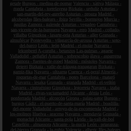
getafe
Burgos - medina-de-pomar
Valencia - xàtiva
Málaga -
ronda
Cantabria - torrelavega
Bizkaia - urduliz
Asturias -
san-martín-del-rey-aurelio
Asturias - proaza
Madrid -
alcobendas
Illes-balears - ibiza
Sevilla - bormujos
Murcia -
águilas
Zamora - galende
Asturias - vegadeo
Cantabria -
san-vicente-de-la-barquera
Navarra - erro
Madrid - collado-
villalba
Gipuzkoa - lasarte-oria
Asturias - aller
Granada -
almuñécar
Pontevedra - vilagarcía-de-arousa
Asturias - soto-
del-barco
León - león
Madrid - el-molar
Navarra -
lekunberri
A-coruña - betanzos
Las-palmas - agaete
Valladolid - peñafiel
Asturias - sobrescobio
álava - asparrena
Zamora - fuentes-de-ropel
Madrid - móstoles
Navarra -
deierri
Bizkaia - valle-de-trápaga-trapagaran
Bizkaia -
gamiz-fika
Navarra - ultzama
Cuenca - el-peral
Almería -
roquetas-de-mar
Cantabria - potes
Barcelona - mataró
Navarra - lesaka
Granada - granada
Madrid - el-vellón
Navarra - cintruénigo
Gipuzkoa - legorreta
Navarra - izaba
Madrid - rivas-vaciamadrid
Alicante - dénia
León -
ponferrada
Madrid - alcorcón
Girona - palau-sator
Burgos -
burgos
Cádiz - el-puerto-de-santa-maría
Madrid - boadilla-
del-monte
Valladolid - arroyo-de-la-encomienda
Madrid -
los-molinos
Huelva - aracena
Navarra - mendavia
Granada -
monachil
Alicante - santa-pola
Lleida - la-vall-de-boí
Castellón - almassora
Alicante - la-nucia
León - priaranza-
del-bierzo
Granada - la-zubia
Valencia - alberic
Illes-balears