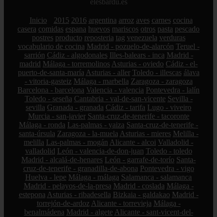
elesbardu.es
Inicio
2015
2016
argentina
arroz
aves
carnes
cocina
casera
comidas
espana
huevos
mariscos
otros
pasta
pescado
postres
producto
reposteria
tag
venezuela
verduras
vocabulario de cocina
Madrid - pozuelo-de-alarcón
Teruel -
sarrión
Cádiz - algodonales
Illes-balears - inca
Madrid -
madrid
Málaga - torremolinos
Asturias - oviedo
Cádiz - el-
puerto-de-santa-maría
Asturias - aller
Toledo - illescas
álava
- vitoria-gasteiz
Málaga - marbella
Zaragoza - zaragoza
Barcelona - barcelona
Valencia - valencia
Pontevedra - lalín
Toledo - seseña
Cantabria - val-de-san-vicente
Sevilla -
sevilla
Granada - granada
Cádiz - tarifa
Lugo - viveiro
Murcia - san-javier
Santa-cruz-de-tenerife - tacoronte
Málaga - ronda
Las-palmas - yaiza
Santa-cruz-de-tenerife -
santa-úrsula
Zaragoza - la-muela
Asturias - mieres
Melilla -
melilla
Las-palmas - mogán
Alicante - alcoi
Valladolid -
valladolid
León - valencia-de-don-juan
Toledo - toledo
Madrid - alcalá-de-henares
León - garrafe-de-torío
Santa-
cruz-de-tenerife - granadilla-de-abona
Pontevedra - vigo
Huelva - lepe
Málaga - málaga
Salamanca - salamanca
Madrid - pelayos-de-la-presa
Madrid - coslada
Málaga -
estepona
Asturias - ribadesella
Bizkaia - galdakao
Madrid -
torrejón-de-ardoz
Alicante - torrevieja
Málaga -
benalmádena
Madrid - algete
Alicante - sant-vicent-del-