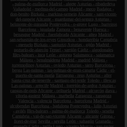
- palma-de-mallorca
Madrid - algete
Asturias - ribadedeva
Valladolid - medina-del-campo
Madrid - meco
Badajoz -
don-benito
Bizkaia - markina-xemein
Alicante - sant-vicent-
del-raspeig
Alicante - guardamar-del-segura
Asturias -
belmonte-de-miranda
Pontevedra - o-grove
Lugo - barreiros
Barcelona - igualada
Zamora - benavente
Huesca -
benasque
Madrid - fuenlabrada
Alicante - altea
Madrid -
san-sebastián-de-los-reyes
Gipuzkoa - hondarribia
Cantabria
- meruelo
Bizkaia - santurtzi
Asturias - gijón
Madrid -
pozuelo-de-alarcón
Teruel - sarrión
Cádiz - algodonales
Illes-balears - inca
León - astorga
Salamanca - salamanca
Málaga - benalmádena
Madrid - madrid
Málaga -
torremolinos
Asturias - oviedo
Asturias - siero
Barcelona -
berga
Las-palmas - las-palmas-de-gran-canaria
Cádiz - el-
puerto-de-santa-maría
Tarragona - reus
Asturias - aller
Santa-cruz-de-tenerife - santiago-del-teide
Toledo - illescas
Las-palmas - arrecife
Madrid - torrejón-de-ardoz
Asturias -
cangas-de-onís
Alicante - orihuela
Madrid - alcorcón
álava -
vitoria-gasteiz
Málaga - marbella
Zaragoza - zaragoza
Valencia - valencia
Barcelona - barcelona
Madrid -
alcobendas
Barcelona - badalona
Pontevedra - lalín
Asturias
- avilés
Illes-balears - palma-de-mallorca
Toledo - seseña
Cantabria - val-de-san-vicente
Alicante - alicante
Girona -
lloret-de-mar
Sevilla - sevilla
León - sahagún
Granada -
granada
Cádiz - tarifa
Lugo - viveiro
Murcia - san-javier