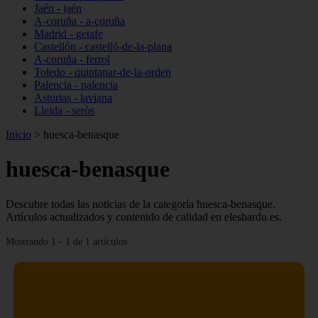
Jaén - jaén
A-coruña - a-coruña
Madrid - getafe
Castellón - castelló-de-la-plana
A-coruña - ferrol
Toledo - quintanar-de-la-orden
Palencia - palencia
Asturias - laviana
Lleida - seròs
Inicio
>
huesca-benasque
huesca-benasque
Descubre todas las noticias de la categoría huesca-benasque.
Artículos actualizados y contenido de calidad en elesbardu.es.
Mostrando 1 - 1 de 1 artículos