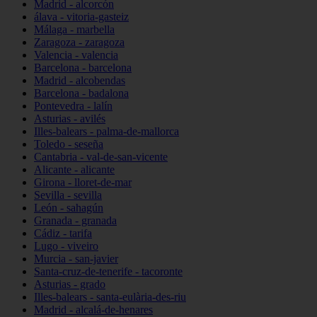
Madrid - alcorcón
álava - vitoria-gasteiz
Málaga - marbella
Zaragoza - zaragoza
Valencia - valencia
Barcelona - barcelona
Madrid - alcobendas
Barcelona - badalona
Pontevedra - lalín
Asturias - avilés
Illes-balears - palma-de-mallorca
Toledo - seseña
Cantabria - val-de-san-vicente
Alicante - alicante
Girona - lloret-de-mar
Sevilla - sevilla
León - sahagún
Granada - granada
Cádiz - tarifa
Lugo - viveiro
Murcia - san-javier
Santa-cruz-de-tenerife - tacoronte
Asturias - grado
Illes-balears - santa-eulària-des-riu
Madrid - alcalá-de-henares