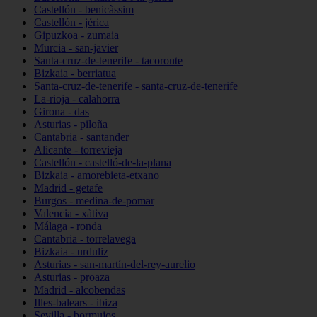
Castellón - benicàssim
Castellón - jérica
Gipuzkoa - zumaia
Murcia - san-javier
Santa-cruz-de-tenerife - tacoronte
Bizkaia - berriatua
Santa-cruz-de-tenerife - santa-cruz-de-tenerife
La-rioja - calahorra
Girona - das
Asturias - piloña
Cantabria - santander
Alicante - torrevieja
Castellón - castelló-de-la-plana
Bizkaia - amorebieta-etxano
Madrid - getafe
Burgos - medina-de-pomar
Valencia - xàtiva
Málaga - ronda
Cantabria - torrelavega
Bizkaia - urduliz
Asturias - san-martín-del-rey-aurelio
Asturias - proaza
Madrid - alcobendas
Illes-balears - ibiza
Sevilla - bormujos