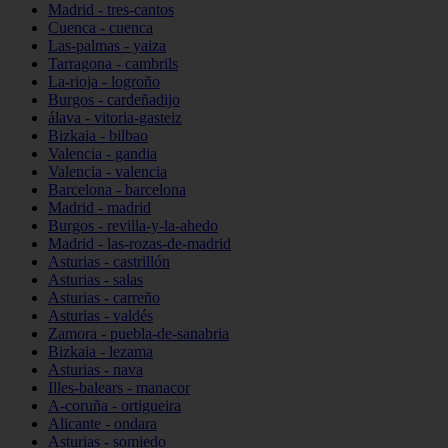
Madrid - tres-cantos
Cuenca - cuenca
Las-palmas - yaiza
Tarragona - cambrils
La-rioja - logroño
Burgos - cardeñadijo
álava - vitoria-gasteiz
Bizkaia - bilbao
Valencia - gandia
Valencia - valencia
Barcelona - barcelona
Madrid - madrid
Burgos - revilla-y-la-ahedo
Madrid - las-rozas-de-madrid
Asturias - castrillón
Asturias - salas
Asturias - carreño
Asturias - valdés
Zamora - puebla-de-sanabria
Bizkaia - lezama
Asturias - nava
Illes-balears - manacor
A-coruña - ortigueira
Alicante - ondara
Asturias - somiedo