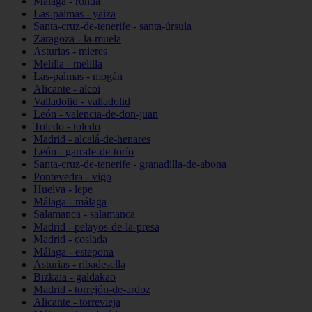
Málaga - ronda
Las-palmas - yaiza
Santa-cruz-de-tenerife - santa-úrsula
Zaragoza - la-muela
Asturias - mieres
Melilla - melilla
Las-palmas - mogán
Alicante - alcoi
Valladolid - valladolid
León - valencia-de-don-juan
Toledo - toledo
Madrid - alcalá-de-henares
León - garrafe-de-torío
Santa-cruz-de-tenerife - granadilla-de-abona
Pontevedra - vigo
Huelva - lepe
Málaga - málaga
Salamanca - salamanca
Madrid - pelayos-de-la-presa
Madrid - coslada
Málaga - estepona
Asturias - ribadesella
Bizkaia - galdakao
Madrid - torrejón-de-ardoz
Alicante - torrevieja