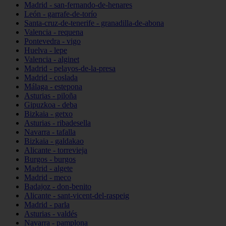
Madrid - san-fernando-de-henares
León - garrafe-de-torío
Santa-cruz-de-tenerife - granadilla-de-abona
Valencia - requena
Pontevedra - vigo
Huelva - lepe
Valencia - alginet
Madrid - pelayos-de-la-presa
Madrid - coslada
Málaga - estepona
Asturias - piloña
Gipuzkoa - deba
Bizkaia - getxo
Asturias - ribadesella
Navarra - tafalla
Bizkaia - galdakao
Alicante - torrevieja
Burgos - burgos
Madrid - algete
Madrid - meco
Badajoz - don-benito
Alicante - sant-vicent-del-raspeig
Madrid - parla
Asturias - valdés
Navarra - pamplona