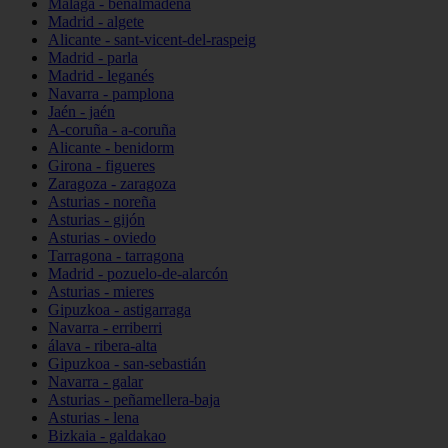
Málaga - benalmádena
Madrid - algete
Alicante - sant-vicent-del-raspeig
Madrid - parla
Madrid - leganés
Navarra - pamplona
Jaén - jaén
A-coruña - a-coruña
Alicante - benidorm
Girona - figueres
Zaragoza - zaragoza
Asturias - noreña
Asturias - gijón
Asturias - oviedo
Tarragona - tarragona
Madrid - pozuelo-de-alarcón
Asturias - mieres
Gipuzkoa - astigarraga
Navarra - erriberri
álava - ribera-alta
Gipuzkoa - san-sebastián
Navarra - galar
Asturias - peñamellera-baja
Asturias - lena
Bizkaia - galdakao