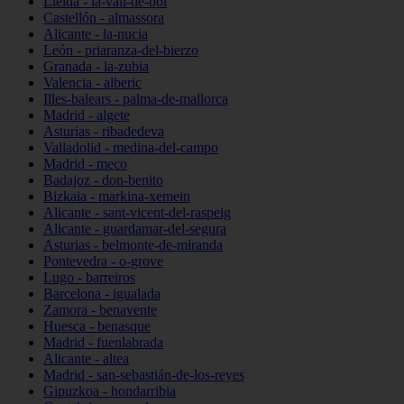
Lleida - la-vall-de-boí
Castellón - almassora
Alicante - la-nucia
León - priaranza-del-bierzo
Granada - la-zubia
Valencia - alberic
Illes-balears - palma-de-mallorca
Madrid - algete
Asturias - ribadedeva
Valladolid - medina-del-campo
Madrid - meco
Badajoz - don-benito
Bizkaia - markina-xemein
Alicante - sant-vicent-del-raspeig
Alicante - guardamar-del-segura
Asturias - belmonte-de-miranda
Pontevedra - o-grove
Lugo - barreiros
Barcelona - igualada
Zamora - benavente
Huesca - benasque
Madrid - fuenlabrada
Alicante - altea
Madrid - san-sebastián-de-los-reyes
Gipuzkoa - hondarribia