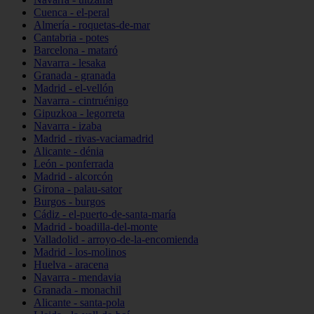
Cuenca - el-peral
Almería - roquetas-de-mar
Cantabria - potes
Barcelona - mataró
Navarra - lesaka
Granada - granada
Madrid - el-vellón
Navarra - cintruénigo
Gipuzkoa - legorreta
Navarra - izaba
Madrid - rivas-vaciamadrid
Alicante - dénia
León - ponferrada
Madrid - alcorcón
Girona - palau-sator
Burgos - burgos
Cádiz - el-puerto-de-santa-maría
Madrid - boadilla-del-monte
Valladolid - arroyo-de-la-encomienda
Madrid - los-molinos
Huelva - aracena
Navarra - mendavia
Granada - monachil
Alicante - santa-pola