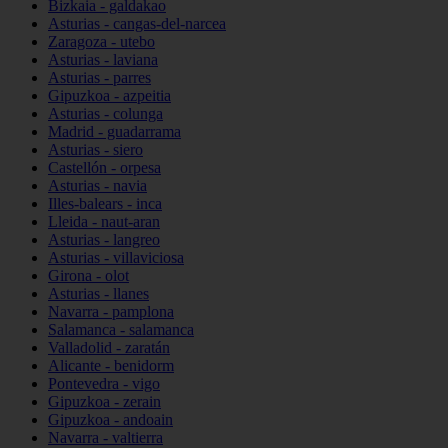
Bizkaia - galdakao
Asturias - cangas-del-narcea
Zaragoza - utebo
Asturias - laviana
Asturias - parres
Gipuzkoa - azpeitia
Asturias - colunga
Madrid - guadarrama
Asturias - siero
Castellón - orpesa
Asturias - navia
Illes-balears - inca
Lleida - naut-aran
Asturias - langreo
Asturias - villaviciosa
Girona - olot
Asturias - llanes
Navarra - pamplona
Salamanca - salamanca
Valladolid - zaratán
Alicante - benidorm
Pontevedra - vigo
Gipuzkoa - zerain
Gipuzkoa - andoain
Navarra - valtierra