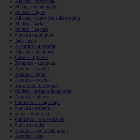
Alicante - torrevieja
Málaga - benalmádena
Madrid - algete
Alicante - sant-vicent-del-raspeig
Madrid - parla
Madrid - leganés
Navarra - pamplona
Jaén - jaén
A-coruña - a-coruña
Alicante - benidorm
Girona - figueres
Zaragoza - zaragoza
Asturias - noreña
Asturias - gijón
Asturias - oviedo
Tarragona - tarragona
Madrid - pozuelo-de-alarcón
Asturias - mieres
Gipuzkoa - astigarraga
Navarra - erriberri
álava - ribera-alta
Gipuzkoa - san-sebastián
Navarra - galar
Asturias - peñamellera-baja
Asturias - lena