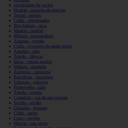
vocabulario de cocina
Madrid - pozuelo-de-alarcón
Teruel - sarrión
Cádiz - algodonales
Illes-balears - inca
Madrid - madrid
Málaga - torremolinos
Asturias - oviedo
Cádiz - el-puerto-de-santa-maría
Asturias - aller
Toledo - illescas
álava - vitoria-gasteiz
Málaga - marbella
Zaragoza - zaragoza
Barcelona - barcelona
Valencia - valencia
Pontevedra - lalín
Toledo - seseña
Cantabria - val-de-san-vicente
Sevilla - sevilla
Granada - granada
Cádiz - tarifa
Lugo - viveiro
Murcia - san-javier