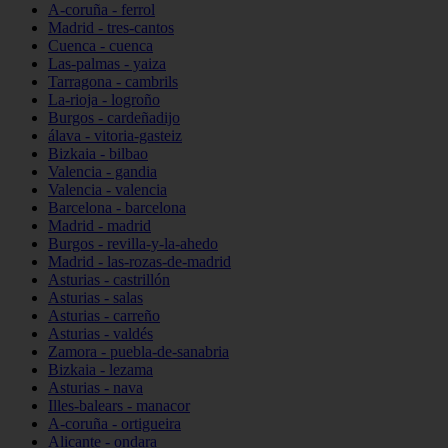
A-coruña - ferrol
Madrid - tres-cantos
Cuenca - cuenca
Las-palmas - yaiza
Tarragona - cambrils
La-rioja - logroño
Burgos - cardeñadijo
álava - vitoria-gasteiz
Bizkaia - bilbao
Valencia - gandia
Valencia - valencia
Barcelona - barcelona
Madrid - madrid
Burgos - revilla-y-la-ahedo
Madrid - las-rozas-de-madrid
Asturias - castrillón
Asturias - salas
Asturias - carreño
Asturias - valdés
Zamora - puebla-de-sanabria
Bizkaia - lezama
Asturias - nava
Illes-balears - manacor
A-coruña - ortigueira
Alicante - ondara