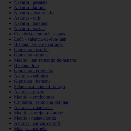
Navarra - gesalatz
Navarra - larraun
Navarra - abaurrea-baja
Asturias - onís
Navarra - barañain
Navarra - baztan
Cantabria - entrambasaguas
León - valencia-de-don-juan
Bizkaia - valle-de-carranza
Gipuzkoa - usurbil
Gipuzkoa - urnieta
Madrid - san-fernando-de-henares
Bizkaia - loiu
Gipuzkoa - errenteria
Asturias - cabrales
Gipuzkoa - hernani
Salamanca - ciudad-rodrigo
Asturias - gozón
Madrid - torrelodones
Cantabria - santillana-del-mar
Asturias - ribadesella
Madrid - torrejón-de-ardoz
Madrid - majadahonda
Asturias - cangas-de-onís
Málaga - marbella