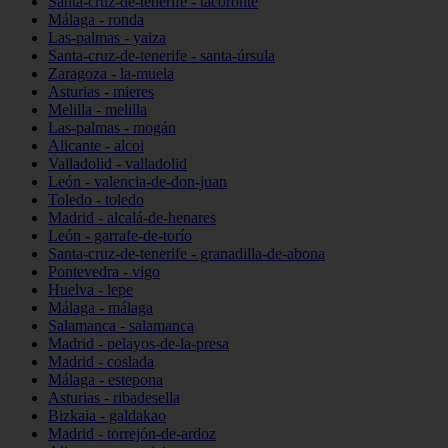
Santa-cruz-de-tenerife - tacoronte
Málaga - ronda
Las-palmas - yaiza
Santa-cruz-de-tenerife - santa-úrsula
Zaragoza - la-muela
Asturias - mieres
Melilla - melilla
Las-palmas - mogán
Alicante - alcoi
Valladolid - valladolid
León - valencia-de-don-juan
Toledo - toledo
Madrid - alcalá-de-henares
León - garrafe-de-torío
Santa-cruz-de-tenerife - granadilla-de-abona
Pontevedra - vigo
Huelva - lepe
Málaga - málaga
Salamanca - salamanca
Madrid - pelayos-de-la-presa
Madrid - coslada
Málaga - estepona
Asturias - ribadesella
Bizkaia - galdakao
Madrid - torrejón-de-ardoz