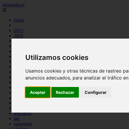
elesbardu.es
☰
Inicio
2015
2016
argentina
arroz
aves
Utilizamos cookies
carnes
cocina casera
comidas
Usamos cookies y otras técnicas de rastreo pa
espana
huevos
anuncios adecuados, para analizar el tráfico e
mariscos
otros
Aceptar
Rechazar
Configurar
pasta
pescado
postres
producto
reposteria
tag
venezuela
verduras