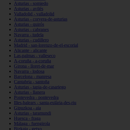
Asturias - somiedo
Asturias - avilés
Valladolid - valladolid
Asturias - corvera-de-asturias
Asturias - quirós
Asturias - cabranes
Navarra - tudela
Asturias - cudillero
Madrid - san-lorenzo-de-el-escorial
Alicante - alicante
Las-palmas - valleseco
A-coruña - a-coruña
Girona - lloret-de-mar
Navarra - lodosa
Barcelona - manresa
Cantabria - santoña
Asturias - tapia-de-casariego
Asturias - llanera
Pontevedra - pontevedra
Illes-balears - santa-eulària-des-riu
Gipuzkoa - aia
Asturias - taramundi
Huesca - fraga
Málaga - fuengirola
Bizkaia - getxo