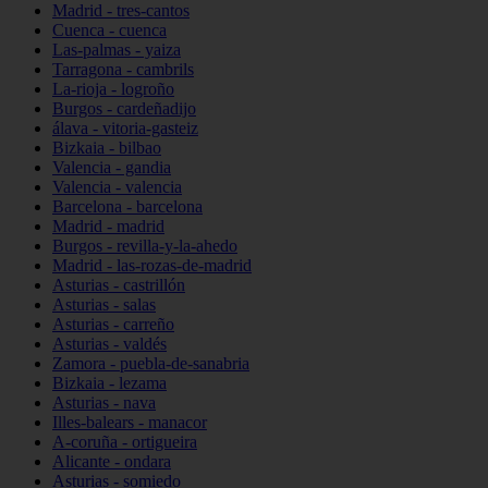
Madrid - tres-cantos
Cuenca - cuenca
Las-palmas - yaiza
Tarragona - cambrils
La-rioja - logroño
Burgos - cardeñadijo
álava - vitoria-gasteiz
Bizkaia - bilbao
Valencia - gandia
Valencia - valencia
Barcelona - barcelona
Madrid - madrid
Burgos - revilla-y-la-ahedo
Madrid - las-rozas-de-madrid
Asturias - castrillón
Asturias - salas
Asturias - carreño
Asturias - valdés
Zamora - puebla-de-sanabria
Bizkaia - lezama
Asturias - nava
Illes-balears - manacor
A-coruña - ortigueira
Alicante - ondara
Asturias - somiedo