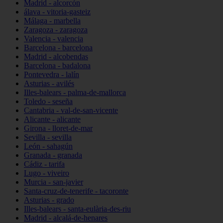
Madrid - alcorcón
álava - vitoria-gasteiz
Málaga - marbella
Zaragoza - zaragoza
Valencia - valencia
Barcelona - barcelona
Madrid - alcobendas
Barcelona - badalona
Pontevedra - lalín
Asturias - avilés
Illes-balears - palma-de-mallorca
Toledo - seseña
Cantabria - val-de-san-vicente
Alicante - alicante
Girona - lloret-de-mar
Sevilla - sevilla
León - sahagún
Granada - granada
Cádiz - tarifa
Lugo - viveiro
Murcia - san-javier
Santa-cruz-de-tenerife - tacoronte
Asturias - grado
Illes-balears - santa-eulària-des-riu
Madrid - alcalá-de-henares