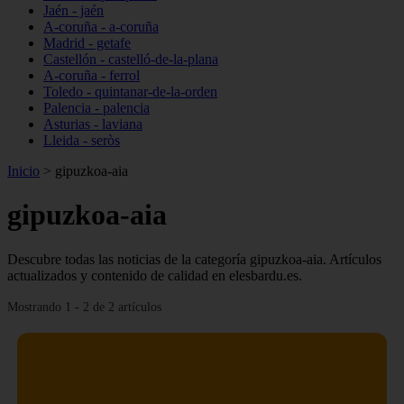
Jaén - jaén
A-coruña - a-coruña
Madrid - getafe
Castellón - castelló-de-la-plana
A-coruña - ferrol
Toledo - quintanar-de-la-orden
Palencia - palencia
Asturias - laviana
Lleida - seròs
Inicio
>
gipuzkoa-aia
gipuzkoa-aia
Descubre todas las noticias de la categoría gipuzkoa-aia. Artículos
actualizados y contenido de calidad en elesbardu.es.
Mostrando 1 - 2 de 2 artículos