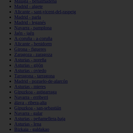
Málaga - benalmádena
Madrid - algete
Alicante - sant-vicent-del-raspeig
Madrid - parla
Madrid - leganés
Navarra - pamplona
Jaén - jaén
A-coruña - a-coruña
Alicante - benidorm
Girona - figueres
Zaragoza - zaragoza
Asturias - noreña
Asturias - gijón
Asturias - oviedo
Tarragona - tarragona
Madrid - pozuelo-de-alarcón
Asturias - mieres
Gipuzkoa - astigarraga
Navarra - erriberri
álava - ribera-alta
Gipuzkoa - san-sebastián
Navarra - galar
Asturias - peñamellera-baja
Asturias - lena
Bizkaia - galdakao