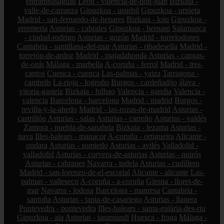
entrambasaguas
León - valencia-de-don-juan
Bizkaia -
valle-de-carranza
Gipuzkoa - usurbil
Gipuzkoa - urnieta
Madrid - san-fernando-de-henares
Bizkaia - loiu
Gipuzkoa -
errenteria
Asturias - cabrales
Gipuzkoa - hernani
Salamanca
- ciudad-rodrigo
Asturias - gozón
Madrid - torrelodones
Cantabria - santillana-del-mar
Asturias - ribadesella
Madrid -
torrejón-de-ardoz
Madrid - majadahonda
Asturias - cangas-
de-onís
Málaga - marbella
A-coruña - ferrol
Madrid - tres-
cantos
Cuenca - cuenca
Las-palmas - yaiza
Tarragona -
cambrils
La-rioja - logroño
Burgos - cardeñadijo
álava -
vitoria-gasteiz
Bizkaia - bilbao
Valencia - gandia
Valencia -
valencia
Barcelona - barcelona
Madrid - madrid
Burgos -
revilla-y-la-ahedo
Madrid - las-rozas-de-madrid
Asturias -
castrillón
Asturias - salas
Asturias - carreño
Asturias - valdés
Zamora - puebla-de-sanabria
Bizkaia - lezama
Asturias -
nava
Illes-balears - manacor
A-coruña - ortigueira
Alicante -
ondara
Asturias - somiedo
Asturias - avilés
Valladolid -
valladolid
Asturias - corvera-de-asturias
Asturias - quirós
Asturias - cabranes
Navarra - tudela
Asturias - cudillero
Madrid - san-lorenzo-de-el-escorial
Alicante - alicante
Las-
palmas - valleseco
A-coruña - a-coruña
Girona - lloret-de-
mar
Navarra - lodosa
Barcelona - manresa
Cantabria -
santoña
Asturias - tapia-de-casariego
Asturias - llanera
Pontevedra - pontevedra
Illes-balears - santa-eulària-des-riu
Gipuzkoa - aia
Asturias - taramundi
Huesca - fraga
Málaga -