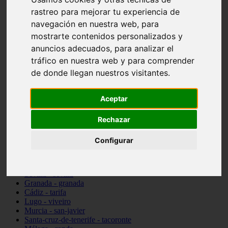
Madrid - pozuelo-de-alarcón
rastreo para mejorar tu experiencia de
Teruel - sarrión
navegación en nuestra web, para
Cádiz - algodonales
mostrarte contenidos personalizados y
Illes-balears - inca
Madrid - madrid
anuncios adecuados, para analizar el
Málaga - torremolinos
tráfico en nuestra web y para comprender
Asturias - oviedo
de donde llegan nuestros visitantes.
Cádiz - el-puerto-de-santa-maría
Asturias - aller
Toledo - illescas
Aceptar
álava - vitoria-gasteiz
Málaga - marbella
Zaragoza - zaragoza
Rechazar
Barcelona - barcelona
Valencia - valencia
Configurar
Pontevedra - lalín
Toledo - seseña
Cantabria - val-de-san-vicente
Sevilla - sevilla
Granada - granada
Cádiz - tarifa
Lugo - viveiro
Murcia - san-javier
Santa-cruz-de-tenerife - tacoronte