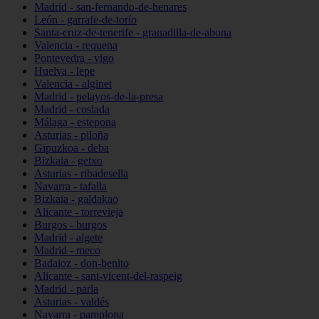
Madrid - san-fernando-de-henares
León - garrafe-de-torío
Santa-cruz-de-tenerife - granadilla-de-abona
Valencia - requena
Pontevedra - vigo
Huelva - lepe
Valencia - alginet
Madrid - pelayos-de-la-presa
Madrid - coslada
Málaga - estepona
Asturias - piloña
Gipuzkoa - deba
Bizkaia - getxo
Asturias - ribadesella
Navarra - tafalla
Bizkaia - galdakao
Alicante - torrevieja
Burgos - burgos
Madrid - algete
Madrid - meco
Badajoz - don-benito
Alicante - sant-vicent-del-raspeig
Madrid - parla
Asturias - valdés
Navarra - pamplona