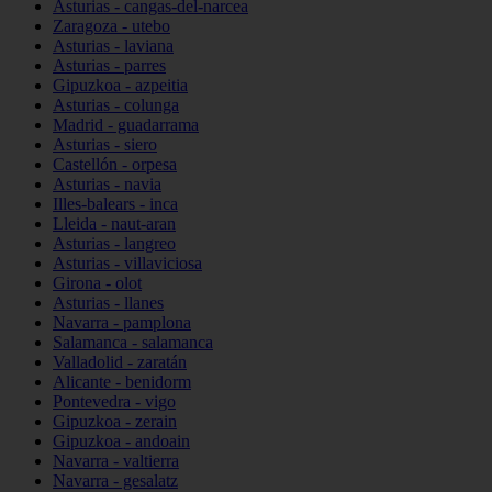
Asturias - cangas-del-narcea
Zaragoza - utebo
Asturias - laviana
Asturias - parres
Gipuzkoa - azpeitia
Asturias - colunga
Madrid - guadarrama
Asturias - siero
Castellón - orpesa
Asturias - navia
Illes-balears - inca
Lleida - naut-aran
Asturias - langreo
Asturias - villaviciosa
Girona - olot
Asturias - llanes
Navarra - pamplona
Salamanca - salamanca
Valladolid - zaratán
Alicante - benidorm
Pontevedra - vigo
Gipuzkoa - zerain
Gipuzkoa - andoain
Navarra - valtierra
Navarra - gesalatz