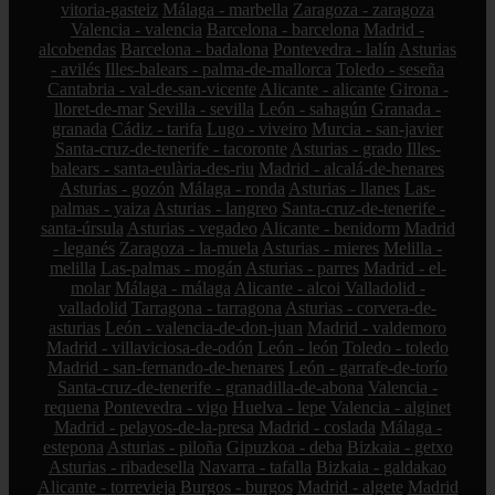
vitoria-gasteiz
Málaga - marbella
Zaragoza - zaragoza
Valencia - valencia
Barcelona - barcelona
Madrid -
alcobendas
Barcelona - badalona
Pontevedra - lalín
Asturias
- avilés
Illes-balears - palma-de-mallorca
Toledo - seseña
Cantabria - val-de-san-vicente
Alicante - alicante
Girona -
lloret-de-mar
Sevilla - sevilla
León - sahagún
Granada -
granada
Cádiz - tarifa
Lugo - viveiro
Murcia - san-javier
Santa-cruz-de-tenerife - tacoronte
Asturias - grado
Illes-
balears - santa-eulària-des-riu
Madrid - alcalá-de-henares
Asturias - gozón
Málaga - ronda
Asturias - llanes
Las-
palmas - yaiza
Asturias - langreo
Santa-cruz-de-tenerife -
santa-úrsula
Asturias - vegadeo
Alicante - benidorm
Madrid
- leganés
Zaragoza - la-muela
Asturias - mieres
Melilla -
melilla
Las-palmas - mogán
Asturias - parres
Madrid - el-
molar
Málaga - málaga
Alicante - alcoi
Valladolid -
valladolid
Tarragona - tarragona
Asturias - corvera-de-
asturias
León - valencia-de-don-juan
Madrid - valdemoro
Madrid - villaviciosa-de-odón
León - león
Toledo - toledo
Madrid - san-fernando-de-henares
León - garrafe-de-torío
Santa-cruz-de-tenerife - granadilla-de-abona
Valencia -
requena
Pontevedra - vigo
Huelva - lepe
Valencia - alginet
Madrid - pelayos-de-la-presa
Madrid - coslada
Málaga -
estepona
Asturias - piloña
Gipuzkoa - deba
Bizkaia - getxo
Asturias - ribadesella
Navarra - tafalla
Bizkaia - galdakao
Alicante - torrevieja
Burgos - burgos
Madrid - algete
Madrid