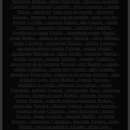
fuengirola
Bizkaia - getxo
Barcelona - vilanova-i-la-geltrú
Castellón - benicàssim
Castellón - jérica
Gipuzkoa - zumaia
Murcia - san-javier
Santa-cruz-de-tenerife - tacoronte
Bizkaia - berriatua
Santa-cruz-de-tenerife - santa-cruz-de-
tenerife
La-rioja - calahorra
Girona - das
Asturias - piloña
Cantabria - santander
Alicante - torrevieja
Castellón -
castelló-de-la-plana
Bizkaia - amorebieta-etxano
Madrid -
getafe
Burgos - medina-de-pomar
Valencia - xàtiva
Málaga -
ronda
Cantabria - torrelavega
Bizkaia - urduliz
Asturias -
san-martín-del-rey-aurelio
Asturias - proaza
Madrid -
alcobendas
Illes-balears - ibiza
Sevilla - bormujos
Murcia -
águilas
Zamora - galende
Asturias - vegadeo
Cantabria -
san-vicente-de-la-barquera
Navarra - erro
Madrid - collado-
villalba
Gipuzkoa - lasarte-oria
Asturias - aller
Granada -
almuñécar
Pontevedra - vilagarcía-de-arousa
Asturias - soto-
del-barco
León - león
Madrid - el-molar
Navarra -
lekunberri
A-coruña - betanzos
Las-palmas - agaete
Valladolid - peñafiel
Asturias - sobrescobio
álava - asparrena
Zamora - fuentes-de-ropel
Madrid - móstoles
Navarra -
deierri
Bizkaia - valle-de-trápaga-trapagaran
Bizkaia -
gamiz-fika
Navarra - ultzama
Cuenca - el-peral
Almería -
roquetas-de-mar
Cantabria - potes
Barcelona - mataró
Navarra - lesaka
Granada - granada
Madrid - el-vellón
Navarra - cintruénigo
Gipuzkoa - legorreta
Navarra - izaba
Madrid - rivas-vaciamadrid
Alicante - dénia
León -