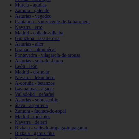
Murcia - águilas
Zamora - galende
Asturias - vegadeo
Cantabria - san-vicente-de-la-barquera
Navarra - erro
Madrid - collado-villalba
Gipuzkoa - lasarte-oria
Asturias - aller
Granada - almuñécar
Pontevedra - vilagarcía-de-arousa
Asturias - soto-del-barco
León - león
Madrid - el-molar
Navarra - lekunberri
A-coruña - betanzos
Las-palmas - agaete
Valladolid - peñafiel
Asturias - sobrescobio
álava - asparrena
Zamora - fuentes-de-ropel
Madrid - móstoles
Navarra - deierri
Bizkaia - valle-de-trápaga-trapagaran
Bizkaia - gamiz-fika
Navarra - ultzama