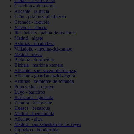
Lleida - la-vall-de-boí
Castellón - almassora
Alicante - la-nucia
León - priaranza-del-bierzo
Granada - la-zubia
Valencia - alberic
Illes-balears - palma-de-mallorca
Madrid - algete
Asturias - ribadedeva
Valladolid - medina-del-campo
Madrid - meco
Badajoz - don-benito
Bizkaia - markina-xemein
Alicante - sant-vicent-del-raspeig
Alicante - guardamar-del-segura
Asturias - belmonte-de-miranda
Pontevedra - o-grove
Lugo - barreiros
Barcelona - igualada
Zamora - benavente
Huesca - benasque
Madrid - fuenlabrada
Alicante - altea
Madrid - san-sebastián-de-los-reyes
Gipuzkoa - hondarribia