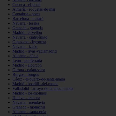
Cuenca - el-peral
Almería - roquetas-de-mar
Cantabria - potes
Barcelona - mataró
Navarra - lesaka
Granada - granada
Madrid - el-vellón
Navarra - cintruénigo
Gipuzkoa - legorreta
Navarra - izaba
Madrid - rivas-vaciamadrid
Alicante - dénia
León - ponferrada
Madrid - alcorcón
Girona - palau-sator
Burgos - burgos
Cádiz - el-puerto-de-santa-maría
Madrid - boadilla-del-monte
Valladolid - arroyo-de-la-encomienda
Madrid - los-molinos
Huelva - aracena
Navarra - mendavia
Granada - monachil
Alicante - santa-pola