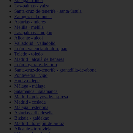
Málaga - ronda
Las-palmas - yaiza
Santa-cruz-de-tenerife - santa-úrsula
Zaragoza - la-muela
Asturias - mieres
Melilla - melilla
Las-palmas - mogán
Alicante - alcoi
Valladolid - valladolid
León - valencia-de-don-juan
Toledo - toledo
Madrid - alcalá-de-henares
León - garrafe-de-torío
Santa-cruz-de-tenerife - granadilla-de-abona
Pontevedra - vigo
Huelva - lepe
Málaga - málaga
Salamanca - salamanca
Madrid - pelayos-de-la-presa
Madrid - coslada
Málaga - estepona
Asturias - ribadesella
Bizkaia - galdakao
Madrid - torrejón-de-ardoz
Alicante - torrevieja