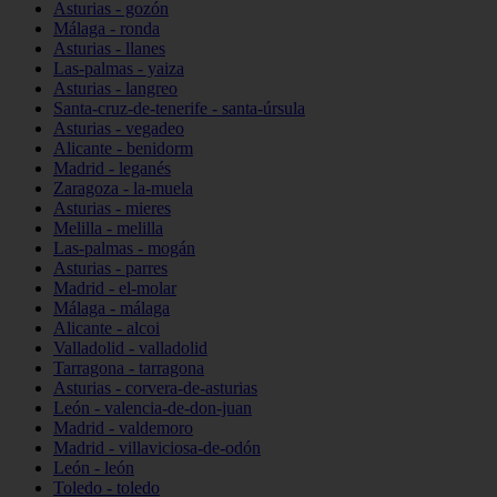
Asturias - gozón
Málaga - ronda
Asturias - llanes
Las-palmas - yaiza
Asturias - langreo
Santa-cruz-de-tenerife - santa-úrsula
Asturias - vegadeo
Alicante - benidorm
Madrid - leganés
Zaragoza - la-muela
Asturias - mieres
Melilla - melilla
Las-palmas - mogán
Asturias - parres
Madrid - el-molar
Málaga - málaga
Alicante - alcoi
Valladolid - valladolid
Tarragona - tarragona
Asturias - corvera-de-asturias
León - valencia-de-don-juan
Madrid - valdemoro
Madrid - villaviciosa-de-odón
León - león
Toledo - toledo