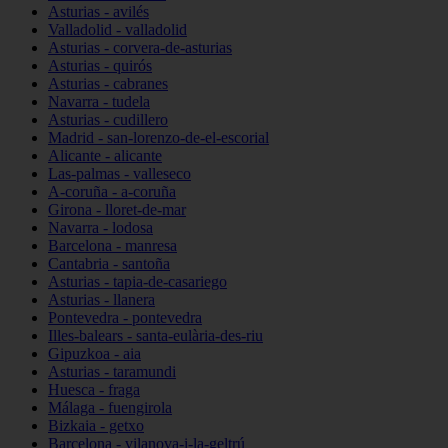
Asturias - avilés
Valladolid - valladolid
Asturias - corvera-de-asturias
Asturias - quirós
Asturias - cabranes
Navarra - tudela
Asturias - cudillero
Madrid - san-lorenzo-de-el-escorial
Alicante - alicante
Las-palmas - valleseco
A-coruña - a-coruña
Girona - lloret-de-mar
Navarra - lodosa
Barcelona - manresa
Cantabria - santoña
Asturias - tapia-de-casariego
Asturias - llanera
Pontevedra - pontevedra
Illes-balears - santa-eulària-des-riu
Gipuzkoa - aia
Asturias - taramundi
Huesca - fraga
Málaga - fuengirola
Bizkaia - getxo
Barcelona - vilanova-i-la-geltrú