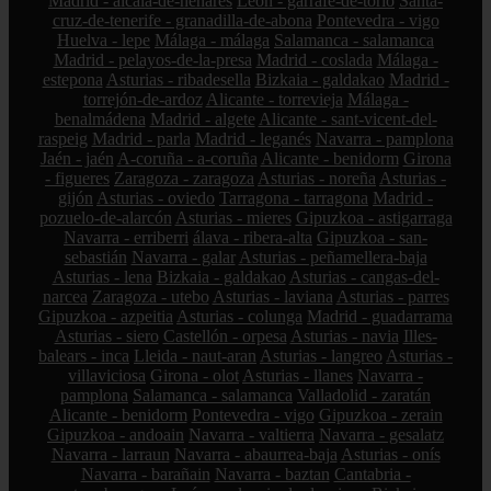
Madrid - alcalá-de-henares
León - garrafe-de-torío
Santa-
cruz-de-tenerife - granadilla-de-abona
Pontevedra - vigo
Huelva - lepe
Málaga - málaga
Salamanca - salamanca
Madrid - pelayos-de-la-presa
Madrid - coslada
Málaga -
estepona
Asturias - ribadesella
Bizkaia - galdakao
Madrid -
torrejón-de-ardoz
Alicante - torrevieja
Málaga -
benalmádena
Madrid - algete
Alicante - sant-vicent-del-
raspeig
Madrid - parla
Madrid - leganés
Navarra - pamplona
Jaén - jaén
A-coruña - a-coruña
Alicante - benidorm
Girona
- figueres
Zaragoza - zaragoza
Asturias - noreña
Asturias -
gijón
Asturias - oviedo
Tarragona - tarragona
Madrid -
pozuelo-de-alarcón
Asturias - mieres
Gipuzkoa - astigarraga
Navarra - erriberri
álava - ribera-alta
Gipuzkoa - san-
sebastián
Navarra - galar
Asturias - peñamellera-baja
Asturias - lena
Bizkaia - galdakao
Asturias - cangas-del-
narcea
Zaragoza - utebo
Asturias - laviana
Asturias - parres
Gipuzkoa - azpeitia
Asturias - colunga
Madrid - guadarrama
Asturias - siero
Castellón - orpesa
Asturias - navia
Illes-
balears - inca
Lleida - naut-aran
Asturias - langreo
Asturias -
villaviciosa
Girona - olot
Asturias - llanes
Navarra -
pamplona
Salamanca - salamanca
Valladolid - zaratán
Alicante - benidorm
Pontevedra - vigo
Gipuzkoa - zerain
Gipuzkoa - andoain
Navarra - valtierra
Navarra - gesalatz
Navarra - larraun
Navarra - abaurrea-baja
Asturias - onís
Navarra - barañain
Navarra - baztan
Cantabria -