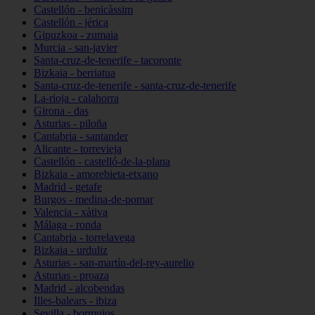
Castellón - benicàssim
Castellón - jérica
Gipuzkoa - zumaia
Murcia - san-javier
Santa-cruz-de-tenerife - tacoronte
Bizkaia - berriatua
Santa-cruz-de-tenerife - santa-cruz-de-tenerife
La-rioja - calahorra
Girona - das
Asturias - piloña
Cantabria - santander
Alicante - torrevieja
Castellón - castelló-de-la-plana
Bizkaia - amorebieta-etxano
Madrid - getafe
Burgos - medina-de-pomar
Valencia - xàtiva
Málaga - ronda
Cantabria - torrelavega
Bizkaia - urduliz
Asturias - san-martín-del-rey-aurelio
Asturias - proaza
Madrid - alcobendas
Illes-balears - ibiza
Sevilla - bormujos