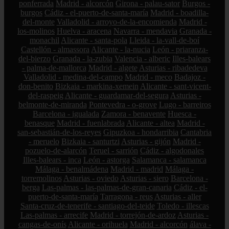
ponferrada
Madrid - alcorcón
Girona - palau-sator
Burgos -
burgos
Cádiz - el-puerto-de-santa-maría
Madrid - boadilla-
del-monte
Valladolid - arroyo-de-la-encomienda
Madrid -
los-molinos
Huelva - aracena
Navarra - mendavia
Granada -
monachil
Alicante - santa-pola
Lleida - la-vall-de-boí
Castellón - almassora
Alicante - la-nucia
León - priaranza-
del-bierzo
Granada - la-zubia
Valencia - alberic
Illes-balears
- palma-de-mallorca
Madrid - algete
Asturias - ribadedeva
Valladolid - medina-del-campo
Madrid - meco
Badajoz -
don-benito
Bizkaia - markina-xemein
Alicante - sant-vicent-
del-raspeig
Alicante - guardamar-del-segura
Asturias -
belmonte-de-miranda
Pontevedra - o-grove
Lugo - barreiros
Barcelona - igualada
Zamora - benavente
Huesca -
benasque
Madrid - fuenlabrada
Alicante - altea
Madrid -
san-sebastián-de-los-reyes
Gipuzkoa - hondarribia
Cantabria
- meruelo
Bizkaia - santurtzi
Asturias - gijón
Madrid -
pozuelo-de-alarcón
Teruel - sarrión
Cádiz - algodonales
Illes-balears - inca
León - astorga
Salamanca - salamanca
Málaga - benalmádena
Madrid - madrid
Málaga -
torremolinos
Asturias - oviedo
Asturias - siero
Barcelona -
berga
Las-palmas - las-palmas-de-gran-canaria
Cádiz - el-
puerto-de-santa-maría
Tarragona - reus
Asturias - aller
Santa-cruz-de-tenerife - santiago-del-teide
Toledo - illescas
Las-palmas - arrecife
Madrid - torrejón-de-ardoz
Asturias -
cangas-de-onís
Alicante - orihuela
Madrid - alcorcón
álava -