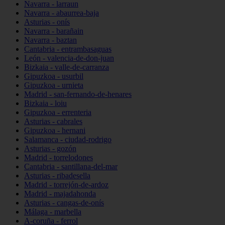
Navarra - larraun
Navarra - abaurrea-baja
Asturias - onís
Navarra - barañain
Navarra - baztan
Cantabria - entrambasaguas
León - valencia-de-don-juan
Bizkaia - valle-de-carranza
Gipuzkoa - usurbil
Gipuzkoa - urnieta
Madrid - san-fernando-de-henares
Bizkaia - loiu
Gipuzkoa - errenteria
Asturias - cabrales
Gipuzkoa - hernani
Salamanca - ciudad-rodrigo
Asturias - gozón
Madrid - torrelodones
Cantabria - santillana-del-mar
Asturias - ribadesella
Madrid - torrejón-de-ardoz
Madrid - majadahonda
Asturias - cangas-de-onís
Málaga - marbella
A-coruña - ferrol