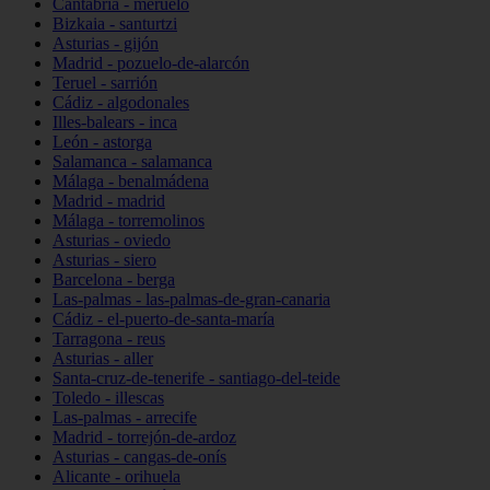
Cantabria - meruelo
Bizkaia - santurtzi
Asturias - gijón
Madrid - pozuelo-de-alarcón
Teruel - sarrión
Cádiz - algodonales
Illes-balears - inca
León - astorga
Salamanca - salamanca
Málaga - benalmádena
Madrid - madrid
Málaga - torremolinos
Asturias - oviedo
Asturias - siero
Barcelona - berga
Las-palmas - las-palmas-de-gran-canaria
Cádiz - el-puerto-de-santa-maría
Tarragona - reus
Asturias - aller
Santa-cruz-de-tenerife - santiago-del-teide
Toledo - illescas
Las-palmas - arrecife
Madrid - torrejón-de-ardoz
Asturias - cangas-de-onís
Alicante - orihuela