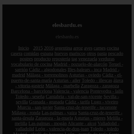
elesbardu.es
elesbardu.es
Inicio
2015
2016
argentina
arroz
aves
carnes
cocina
casera
comidas
espana
huevos
mariscos
otros
pasta
pescado
postres
producto
reposteria
tag
venezuela
verduras
vocabulario de cocina
Madrid - pozuelo-de-alarcón
Teruel -
sarrión
Cádiz - algodonales
Illes-balears - inca
Madrid -
madrid
Málaga - torremolinos
Asturias - oviedo
Cádiz - el-
puerto-de-santa-maría
Asturias - aller
Toledo - illescas
álava
- vitoria-gasteiz
Málaga - marbella
Zaragoza - zaragoza
Barcelona - barcelona
Valencia - valencia
Pontevedra - lalín
Toledo - seseña
Cantabria - val-de-san-vicente
Sevilla -
sevilla
Granada - granada
Cádiz - tarifa
Lugo - viveiro
Murcia - san-javier
Santa-cruz-de-tenerife - tacoronte
Málaga - ronda
Las-palmas - yaiza
Santa-cruz-de-tenerife -
santa-úrsula
Zaragoza - la-muela
Asturias - mieres
Melilla -
melilla
Las-palmas - mogán
Alicante - alcoi
Valladolid -
valladolid
León - valencia-de-don-juan
Toledo - toledo