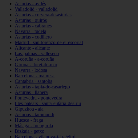
Asturias - avilés
Valladolid - valladolid
Asturias - corvera-de-asturias
Asturias - quirós
Asturias - cabranes
Navarra - tudela
Asturias - cudillero
Madrid - san-lorenzo-de-el-escorial
Alicante - alicante
Las-palmas - valleseco
A-coruña - a-coruña
Girona - lloret-de-mar
Navarra - lodosa
Barcelona - manresa
Cantabria - santoña
Asturias - tapia-de-casariego
Asturias - llanera
Pontevedra - pontevedra
Illes-balears - santa-eulària-des-riu
Gipuzkoa - aia
Asturias - taramundi
Huesca - fraga
Málaga - fuengirola
Bizkaia - getxo
Barcelona - vilanova-i-la-geltrú