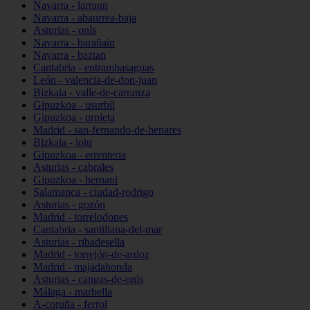
Navarra - larraun
Navarra - abaurrea-baja
Asturias - onís
Navarra - barañain
Navarra - baztan
Cantabria - entrambasaguas
León - valencia-de-don-juan
Bizkaia - valle-de-carranza
Gipuzkoa - usurbil
Gipuzkoa - urnieta
Madrid - san-fernando-de-henares
Bizkaia - loiu
Gipuzkoa - errenteria
Asturias - cabrales
Gipuzkoa - hernani
Salamanca - ciudad-rodrigo
Asturias - gozón
Madrid - torrelodones
Cantabria - santillana-del-mar
Asturias - ribadesella
Madrid - torrejón-de-ardoz
Madrid - majadahonda
Asturias - cangas-de-onís
Málaga - marbella
A-coruña - ferrol