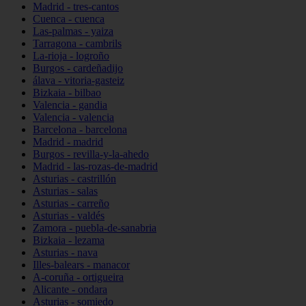
Madrid - tres-cantos
Cuenca - cuenca
Las-palmas - yaiza
Tarragona - cambrils
La-rioja - logroño
Burgos - cardeñadijo
álava - vitoria-gasteiz
Bizkaia - bilbao
Valencia - gandia
Valencia - valencia
Barcelona - barcelona
Madrid - madrid
Burgos - revilla-y-la-ahedo
Madrid - las-rozas-de-madrid
Asturias - castrillón
Asturias - salas
Asturias - carreño
Asturias - valdés
Zamora - puebla-de-sanabria
Bizkaia - lezama
Asturias - nava
Illes-balears - manacor
A-coruña - ortigueira
Alicante - ondara
Asturias - somiedo