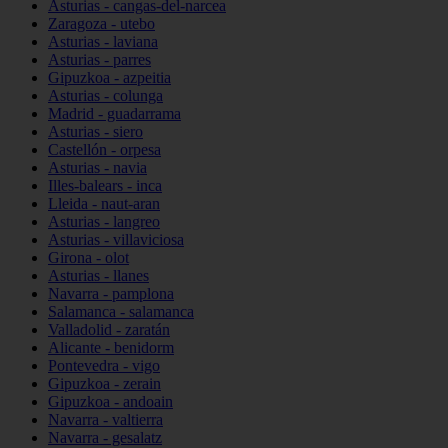
Asturias - cangas-del-narcea
Zaragoza - utebo
Asturias - laviana
Asturias - parres
Gipuzkoa - azpeitia
Asturias - colunga
Madrid - guadarrama
Asturias - siero
Castellón - orpesa
Asturias - navia
Illes-balears - inca
Lleida - naut-aran
Asturias - langreo
Asturias - villaviciosa
Girona - olot
Asturias - llanes
Navarra - pamplona
Salamanca - salamanca
Valladolid - zaratán
Alicante - benidorm
Pontevedra - vigo
Gipuzkoa - zerain
Gipuzkoa - andoain
Navarra - valtierra
Navarra - gesalatz