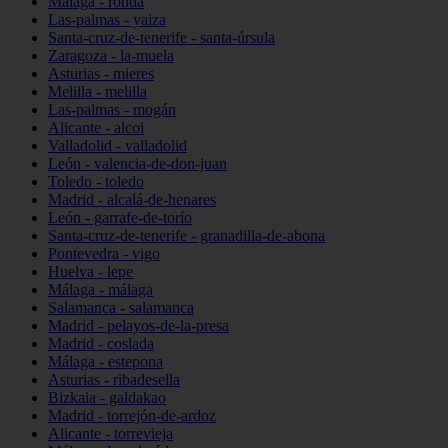
Málaga - ronda
Las-palmas - yaiza
Santa-cruz-de-tenerife - santa-úrsula
Zaragoza - la-muela
Asturias - mieres
Melilla - melilla
Las-palmas - mogán
Alicante - alcoi
Valladolid - valladolid
León - valencia-de-don-juan
Toledo - toledo
Madrid - alcalá-de-henares
León - garrafe-de-torío
Santa-cruz-de-tenerife - granadilla-de-abona
Pontevedra - vigo
Huelva - lepe
Málaga - málaga
Salamanca - salamanca
Madrid - pelayos-de-la-presa
Madrid - coslada
Málaga - estepona
Asturias - ribadesella
Bizkaia - galdakao
Madrid - torrejón-de-ardoz
Alicante - torrevieja