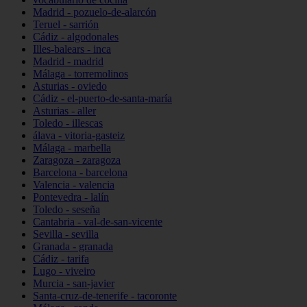
Madrid - pozuelo-de-alarcón
Teruel - sarrión
Cádiz - algodonales
Illes-balears - inca
Madrid - madrid
Málaga - torremolinos
Asturias - oviedo
Cádiz - el-puerto-de-santa-maría
Asturias - aller
Toledo - illescas
álava - vitoria-gasteiz
Málaga - marbella
Zaragoza - zaragoza
Barcelona - barcelona
Valencia - valencia
Pontevedra - lalín
Toledo - seseña
Cantabria - val-de-san-vicente
Sevilla - sevilla
Granada - granada
Cádiz - tarifa
Lugo - viveiro
Murcia - san-javier
Santa-cruz-de-tenerife - tacoronte