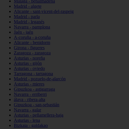
Málaga - benalmádena
Madrid - algete
Alicante - sant-vicent-del-raspeig
Madrid - parla
Madrid - leganés
Navarra - pamplona
Jaén - jaén
A-coruña - a-coruña
Alicante - benidorm
Girona - figueres
Zaragoza - zaragoza
Asturias - noreña
Asturias - gijón
Asturias - oviedo
Tarragona - tarragona
Madrid - pozuelo-de-alarcón
Asturias - mieres
Gipuzkoa - astigarraga
Navarra - erriberri
álava - ribera-alta
Gipuzkoa - san-sebastián
Navarra - galar
Asturias - peñamellera-baja
Asturias - lena
Bizkaia - galdakao