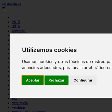
elesbardu.es
☰
2015
2016
argentina
arroz
aves
carnes
Utilizamos cookies
cocina casera
comidas
espana
Usamos cookies y otras técnicas de rastreo pa
huevos
mariscos
anuncios adecuados, para analizar el tráfico e
otros
pasta
Aceptar
Rechazar
Configurar
pescado
postres
producto
reposteria
tag
venezuela
verduras
vocabulario de cocina