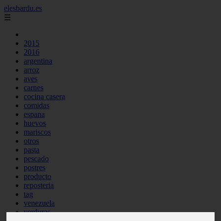
elesbardu.es
☰
2015
2016
argentina
arroz
aves
carnes
cocina casera
comidas
espana
huevos
mariscos
otros
pasta
pescado
postres
producto
reposteria
tag
venezuela
verduras
vocabulario de cocina