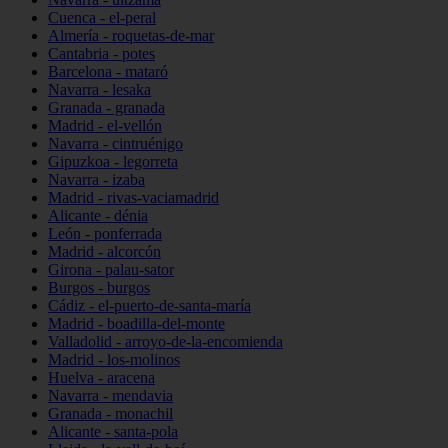
Cuenca - el-peral
Almería - roquetas-de-mar
Cantabria - potes
Barcelona - mataró
Navarra - lesaka
Granada - granada
Madrid - el-vellón
Navarra - cintruénigo
Gipuzkoa - legorreta
Navarra - izaba
Madrid - rivas-vaciamadrid
Alicante - dénia
León - ponferrada
Madrid - alcorcón
Girona - palau-sator
Burgos - burgos
Cádiz - el-puerto-de-santa-maría
Madrid - boadilla-del-monte
Valladolid - arroyo-de-la-encomienda
Madrid - los-molinos
Huelva - aracena
Navarra - mendavia
Granada - monachil
Alicante - santa-pola