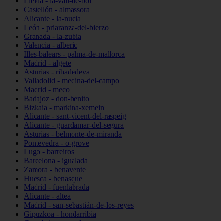
Lleida - la-vall-de-boí
Castellón - almassora
Alicante - la-nucia
León - priaranza-del-bierzo
Granada - la-zubia
Valencia - alberic
Illes-balears - palma-de-mallorca
Madrid - algete
Asturias - ribadedeva
Valladolid - medina-del-campo
Madrid - meco
Badajoz - don-benito
Bizkaia - markina-xemein
Alicante - sant-vicent-del-raspeig
Alicante - guardamar-del-segura
Asturias - belmonte-de-miranda
Pontevedra - o-grove
Lugo - barreiros
Barcelona - igualada
Zamora - benavente
Huesca - benasque
Madrid - fuenlabrada
Alicante - altea
Madrid - san-sebastián-de-los-reyes
Gipuzkoa - hondarribia