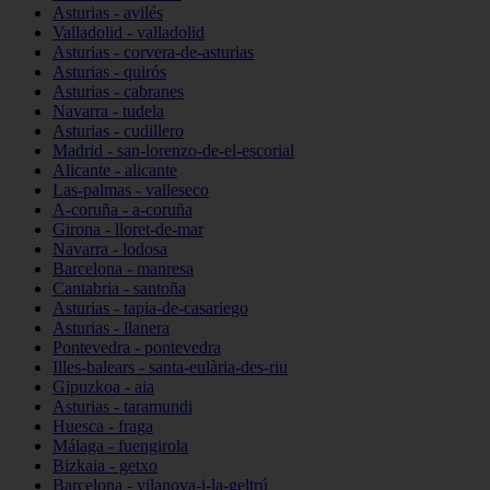
Asturias - avilés
Valladolid - valladolid
Asturias - corvera-de-asturias
Asturias - quirós
Asturias - cabranes
Navarra - tudela
Asturias - cudillero
Madrid - san-lorenzo-de-el-escorial
Alicante - alicante
Las-palmas - valleseco
A-coruña - a-coruña
Girona - lloret-de-mar
Navarra - lodosa
Barcelona - manresa
Cantabria - santoña
Asturias - tapia-de-casariego
Asturias - llanera
Pontevedra - pontevedra
Illes-balears - santa-eulària-des-riu
Gipuzkoa - aia
Asturias - taramundi
Huesca - fraga
Málaga - fuengirola
Bizkaia - getxo
Barcelona - vilanova-i-la-geltrú