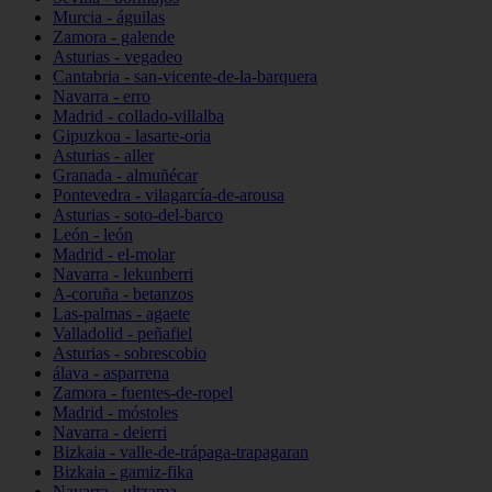
Murcia - águilas
Zamora - galende
Asturias - vegadeo
Cantabria - san-vicente-de-la-barquera
Navarra - erro
Madrid - collado-villalba
Gipuzkoa - lasarte-oria
Asturias - aller
Granada - almuñécar
Pontevedra - vilagarcía-de-arousa
Asturias - soto-del-barco
León - león
Madrid - el-molar
Navarra - lekunberri
A-coruña - betanzos
Las-palmas - agaete
Valladolid - peñafiel
Asturias - sobrescobio
álava - asparrena
Zamora - fuentes-de-ropel
Madrid - móstoles
Navarra - deierri
Bizkaia - valle-de-trápaga-trapagaran
Bizkaia - gamiz-fika
Navarra - ultzama