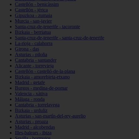
Castellón - benicàssim
Castellón - jérica
Gipuzkoa - zumaia
Murcia - san-javier
Santa-cruz-de-tenerife - tacoronte
Bizkaia - berriatua
Santa-cruz-de-tenerife - santa-cruz-de-tenerife
La-rioja - calahorra
Girona - das
Asturias - piloña
Cantabria - santander
Alicante - torrevieja
Castellón - castelló-de-la-plana
Bizkaia - amorebieta-etxano
Madrid - getafe
Burgos - medina-de-pomar
Valencia - xàtiva
Málaga - ronda
Cantabria - torrelavega
Bizkaia - urduliz
Asturias - san-martín-del-rey-aurelio
Asturias - proaza
Madrid - alcobendas
Illes-balears - ibiza
Sevilla - bormujos