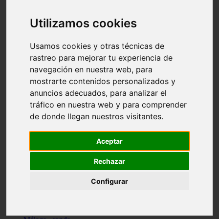
Madrid - pozuelo-de-alarcón
Teruel - sarrión
Utilizamos cookies
Cádiz - algodonales
Illes-balears - inca
Madrid - madrid
Usamos cookies y otras técnicas de
Málaga - torremolinos
rastreo para mejorar tu experiencia de
Asturias - oviedo
navegación en nuestra web, para
Cádiz - el-puerto-de-santa-maría
Asturias - aller
mostrarte contenidos personalizados y
Toledo - illescas
anuncios adecuados, para analizar el
álava - vitoria-gasteiz
tráfico en nuestra web y para comprender
Málaga - marbella
Zaragoza - zaragoza
de donde llegan nuestros visitantes.
Barcelona - barcelona
Valencia - valencia
Pontevedra - lalín
Aceptar
Toledo - seseña
Cantabria - val-de-san-vicente
Rechazar
Sevilla - sevilla
Granada - granada
Configurar
Cádiz - tarifa
Lugo - viveiro
Murcia - san-javier
Santa-cruz-de-tenerife - tacoronte