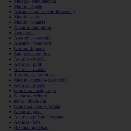
Málaga - benalmádena
Madrid - algete
Alicante - sant-vicent-del-raspeig
Madrid - parla
Madrid - leganés
Navarra - pamplona
Jaén - jaén
A-coruña - a-coruña
Alicante - benidorm
Girona - figueres
Zaragoza - zaragoza
Asturias - noreña
Asturias - gijón
Asturias - oviedo
Tarragona - tarragona
Madrid - pozuelo-de-alarcón
Asturias - mieres
Gipuzkoa - astigarraga
Navarra - erriberri
álava - ribera-alta
Gipuzkoa - san-sebastián
Navarra - galar
Asturias - peñamellera-baja
Asturias - lena
Bizkaia - galdakao