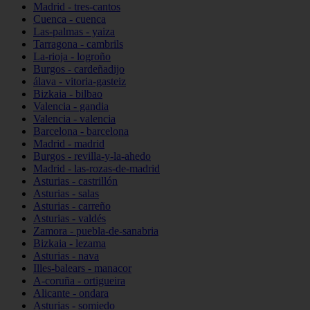
Madrid - tres-cantos
Cuenca - cuenca
Las-palmas - yaiza
Tarragona - cambrils
La-rioja - logroño
Burgos - cardeñadijo
álava - vitoria-gasteiz
Bizkaia - bilbao
Valencia - gandia
Valencia - valencia
Barcelona - barcelona
Madrid - madrid
Burgos - revilla-y-la-ahedo
Madrid - las-rozas-de-madrid
Asturias - castrillón
Asturias - salas
Asturias - carreño
Asturias - valdés
Zamora - puebla-de-sanabria
Bizkaia - lezama
Asturias - nava
Illes-balears - manacor
A-coruña - ortigueira
Alicante - ondara
Asturias - somiedo