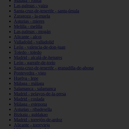
Málaga - ronda
Las-palmas - yaiza
Santa-cruz-de-tenerife - santa-úrsula
Zaragoza - la-muela
Asturias - mieres
Melilla - melilla
Las-palmas - mogán
Alicante - alcoi
Valladolid - valladolid
León - valencia-de-don-juan
Toledo - toledo
Madrid - alcalá-de-henares
León - garrafe-de-torío
Santa-cruz-de-tenerife - granadilla-de-abona
Pontevedra - vigo
Huelva - lepe
Málaga - málaga
Salamanca - salamanca
Madrid - pelayos-de-la-presa
Madrid - coslada
Málaga - estepona
Asturias - ribadesella
Bizkaia - galdakao
Madrid - torrejón-de-ardoz
Alicante - torrevieja