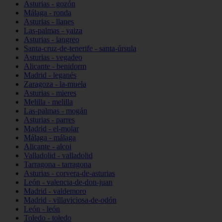
Asturias - gozón
Málaga - ronda
Asturias - llanes
Las-palmas - yaiza
Asturias - langreo
Santa-cruz-de-tenerife - santa-úrsula
Asturias - vegadeo
Alicante - benidorm
Madrid - leganés
Zaragoza - la-muela
Asturias - mieres
Melilla - melilla
Las-palmas - mogán
Asturias - parres
Madrid - el-molar
Málaga - málaga
Alicante - alcoi
Valladolid - valladolid
Tarragona - tarragona
Asturias - corvera-de-asturias
León - valencia-de-don-juan
Madrid - valdemoro
Madrid - villaviciosa-de-odón
León - león
Toledo - toledo