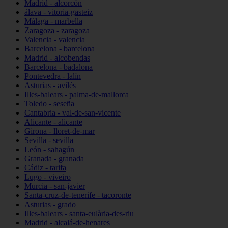
Madrid - alcorcón
álava - vitoria-gasteiz
Málaga - marbella
Zaragoza - zaragoza
Valencia - valencia
Barcelona - barcelona
Madrid - alcobendas
Barcelona - badalona
Pontevedra - lalín
Asturias - avilés
Illes-balears - palma-de-mallorca
Toledo - seseña
Cantabria - val-de-san-vicente
Alicante - alicante
Girona - lloret-de-mar
Sevilla - sevilla
León - sahagún
Granada - granada
Cádiz - tarifa
Lugo - viveiro
Murcia - san-javier
Santa-cruz-de-tenerife - tacoronte
Asturias - grado
Illes-balears - santa-eulària-des-riu
Madrid - alcalá-de-henares