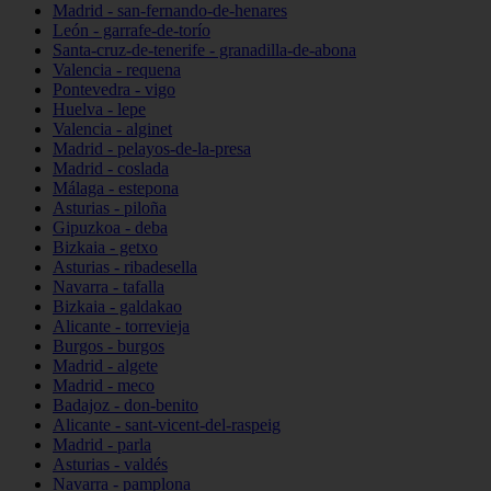
Madrid - san-fernando-de-henares
León - garrafe-de-torío
Santa-cruz-de-tenerife - granadilla-de-abona
Valencia - requena
Pontevedra - vigo
Huelva - lepe
Valencia - alginet
Madrid - pelayos-de-la-presa
Madrid - coslada
Málaga - estepona
Asturias - piloña
Gipuzkoa - deba
Bizkaia - getxo
Asturias - ribadesella
Navarra - tafalla
Bizkaia - galdakao
Alicante - torrevieja
Burgos - burgos
Madrid - algete
Madrid - meco
Badajoz - don-benito
Alicante - sant-vicent-del-raspeig
Madrid - parla
Asturias - valdés
Navarra - pamplona