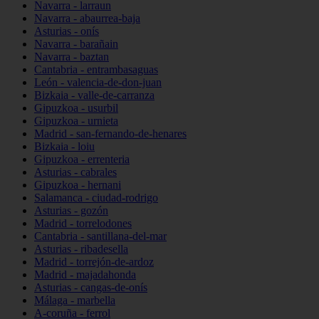
Navarra - larraun
Navarra - abaurrea-baja
Asturias - onís
Navarra - barañain
Navarra - baztan
Cantabria - entrambasaguas
León - valencia-de-don-juan
Bizkaia - valle-de-carranza
Gipuzkoa - usurbil
Gipuzkoa - urnieta
Madrid - san-fernando-de-henares
Bizkaia - loiu
Gipuzkoa - errenteria
Asturias - cabrales
Gipuzkoa - hernani
Salamanca - ciudad-rodrigo
Asturias - gozón
Madrid - torrelodones
Cantabria - santillana-del-mar
Asturias - ribadesella
Madrid - torrejón-de-ardoz
Madrid - majadahonda
Asturias - cangas-de-onís
Málaga - marbella
A-coruña - ferrol