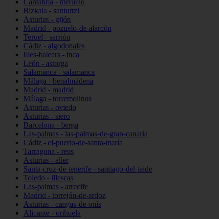
Cantabria - meruelo
Bizkaia - santurtzi
Asturias - gijón
Madrid - pozuelo-de-alarcón
Teruel - sarrión
Cádiz - algodonales
Illes-balears - inca
León - astorga
Salamanca - salamanca
Málaga - benalmádena
Madrid - madrid
Málaga - torremolinos
Asturias - oviedo
Asturias - siero
Barcelona - berga
Las-palmas - las-palmas-de-gran-canaria
Cádiz - el-puerto-de-santa-maría
Tarragona - reus
Asturias - aller
Santa-cruz-de-tenerife - santiago-del-teide
Toledo - illescas
Las-palmas - arrecife
Madrid - torrejón-de-ardoz
Asturias - cangas-de-onís
Alicante - orihuela