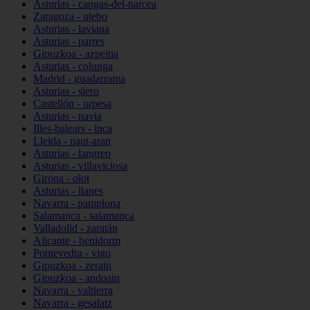
Asturias - cangas-del-narcea
Zaragoza - utebo
Asturias - laviana
Asturias - parres
Gipuzkoa - azpeitia
Asturias - colunga
Madrid - guadarrama
Asturias - siero
Castellón - orpesa
Asturias - navia
Illes-balears - inca
Lleida - naut-aran
Asturias - langreo
Asturias - villaviciosa
Girona - olot
Asturias - llanes
Navarra - pamplona
Salamanca - salamanca
Valladolid - zaratán
Alicante - benidorm
Pontevedra - vigo
Gipuzkoa - zerain
Gipuzkoa - andoain
Navarra - valtierra
Navarra - gesalatz