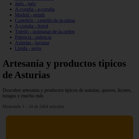
Jaén - jaén
A-coruña - a-coruña
Madrid - getafe
Castellón - castelló-de-la-plana
A-coruña - ferrol
Toledo - quintanar-de-la-orden
Palencia - palencia
Asturias - laviana
Lleida - seròs
Artesanía y productos tipicos
de Asturias
Descubre artesania y productos tipicos de asturias, quesos, licores,
trasgus y mucho más
Mostrando 1 - 24 de 2464 artículos