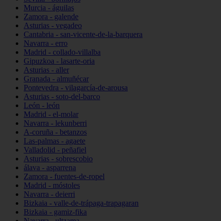
Murcia - águilas
Zamora - galende
Asturias - vegadeo
Cantabria - san-vicente-de-la-barquera
Navarra - erro
Madrid - collado-villalba
Gipuzkoa - lasarte-oria
Asturias - aller
Granada - almuñécar
Pontevedra - vilagarcía-de-arousa
Asturias - soto-del-barco
León - león
Madrid - el-molar
Navarra - lekunberri
A-coruña - betanzos
Las-palmas - agaete
Valladolid - peñafiel
Asturias - sobrescobio
álava - asparrena
Zamora - fuentes-de-ropel
Madrid - móstoles
Navarra - deierri
Bizkaia - valle-de-trápaga-trapagaran
Bizkaia - gamiz-fika
Navarra - ultzama