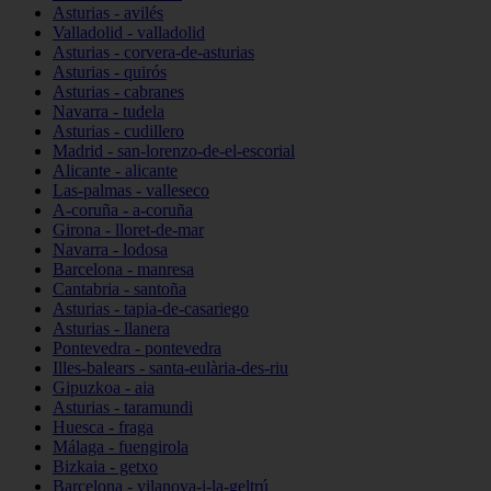
Asturias - avilés
Valladolid - valladolid
Asturias - corvera-de-asturias
Asturias - quirós
Asturias - cabranes
Navarra - tudela
Asturias - cudillero
Madrid - san-lorenzo-de-el-escorial
Alicante - alicante
Las-palmas - valleseco
A-coruña - a-coruña
Girona - lloret-de-mar
Navarra - lodosa
Barcelona - manresa
Cantabria - santoña
Asturias - tapia-de-casariego
Asturias - llanera
Pontevedra - pontevedra
Illes-balears - santa-eulària-des-riu
Gipuzkoa - aia
Asturias - taramundi
Huesca - fraga
Málaga - fuengirola
Bizkaia - getxo
Barcelona - vilanova-i-la-geltrú