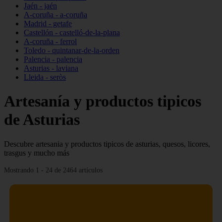
Jaén - jaén
A-coruña - a-coruña
Madrid - getafe
Castellón - castelló-de-la-plana
A-coruña - ferrol
Toledo - quintanar-de-la-orden
Palencia - palencia
Asturias - laviana
Lleida - seròs
Artesanía y productos tipicos
de Asturias
Descubre artesania y productos tipicos de asturias, quesos, licores,
trasgus y mucho más
Mostrando 1 - 24 de 2464 artículos