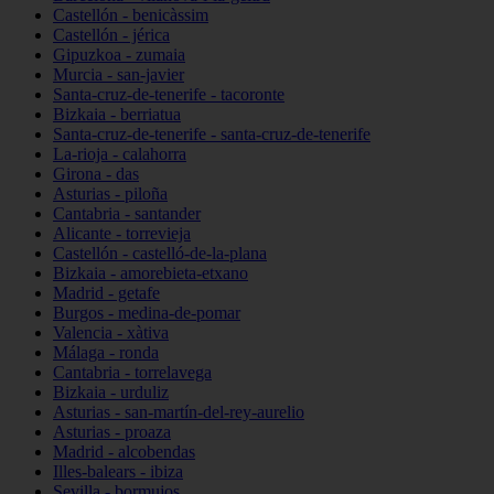
Castellón - benicàssim
Castellón - jérica
Gipuzkoa - zumaia
Murcia - san-javier
Santa-cruz-de-tenerife - tacoronte
Bizkaia - berriatua
Santa-cruz-de-tenerife - santa-cruz-de-tenerife
La-rioja - calahorra
Girona - das
Asturias - piloña
Cantabria - santander
Alicante - torrevieja
Castellón - castelló-de-la-plana
Bizkaia - amorebieta-etxano
Madrid - getafe
Burgos - medina-de-pomar
Valencia - xàtiva
Málaga - ronda
Cantabria - torrelavega
Bizkaia - urduliz
Asturias - san-martín-del-rey-aurelio
Asturias - proaza
Madrid - alcobendas
Illes-balears - ibiza
Sevilla - bormujos