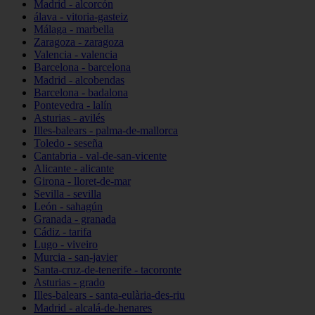
Madrid - alcorcón
álava - vitoria-gasteiz
Málaga - marbella
Zaragoza - zaragoza
Valencia - valencia
Barcelona - barcelona
Madrid - alcobendas
Barcelona - badalona
Pontevedra - lalín
Asturias - avilés
Illes-balears - palma-de-mallorca
Toledo - seseña
Cantabria - val-de-san-vicente
Alicante - alicante
Girona - lloret-de-mar
Sevilla - sevilla
León - sahagún
Granada - granada
Cádiz - tarifa
Lugo - viveiro
Murcia - san-javier
Santa-cruz-de-tenerife - tacoronte
Asturias - grado
Illes-balears - santa-eulària-des-riu
Madrid - alcalá-de-henares