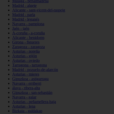
Málaga - benalmádena
Madrid - algete
Alicante - sant-vicent-del-raspeig
Madrid - parla
Madrid - leganés
Navarra - pamplona
Jaén - jaén
A-coruña - a-coruña
Alicante - benidorm
Girona - figueres
Zaragoza - zaragoza
Asturias - noreña
Asturias - gijón
Asturias - oviedo
Tarragona - tarragona
Madrid - pozuelo-de-alarcón
Asturias - mieres
Gipuzkoa - astigarraga
Navarra - erriberri
álava - ribera-alta
Gipuzkoa - san-sebastián
Navarra - galar
Asturias - peñamellera-baja
Asturias - lena
Bizkaia - galdakao