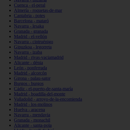
Cuenca - el-peral
Almería - roquetas-de-mar
Cantabria - potes
Barcelona - mataró
Navarra - lesaka
Granada - granada
Madrid - el-vellón
Navarra - cintruénigo
Gipuzkoa - legorreta
Navarra - izaba
Madrid - rivas-vaciamadrid
Alicante - dénia
León - ponferrada
Madrid - alcorcón
Girona - palau-sator
Burgos - burgos
Cádiz - el-puerto-de-santa-maría
Madrid - boadilla-del-monte
Valladolid - arroyo-de-la-encomienda
Madrid - los-molinos
Huelva - aracena
Navarra - mendavia
Granada - monachil
Alicante - santa-pola