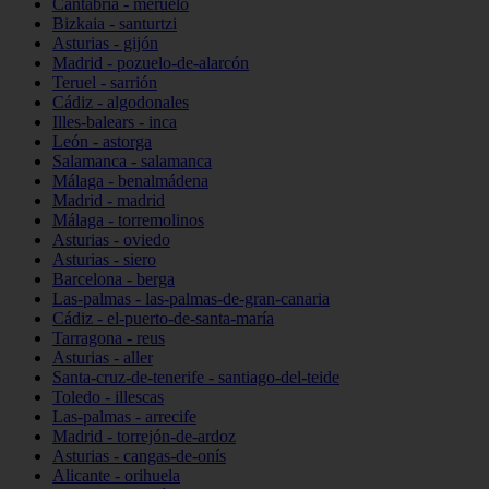
Cantabria - meruelo
Bizkaia - santurtzi
Asturias - gijón
Madrid - pozuelo-de-alarcón
Teruel - sarrión
Cádiz - algodonales
Illes-balears - inca
León - astorga
Salamanca - salamanca
Málaga - benalmádena
Madrid - madrid
Málaga - torremolinos
Asturias - oviedo
Asturias - siero
Barcelona - berga
Las-palmas - las-palmas-de-gran-canaria
Cádiz - el-puerto-de-santa-maría
Tarragona - reus
Asturias - aller
Santa-cruz-de-tenerife - santiago-del-teide
Toledo - illescas
Las-palmas - arrecife
Madrid - torrejón-de-ardoz
Asturias - cangas-de-onís
Alicante - orihuela