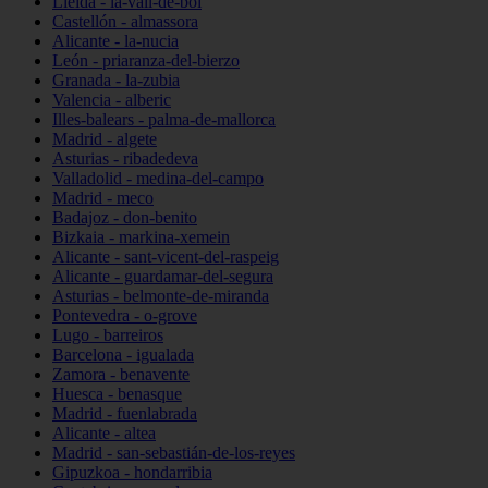
Lleida - la-vall-de-boí
Castellón - almassora
Alicante - la-nucia
León - priaranza-del-bierzo
Granada - la-zubia
Valencia - alberic
Illes-balears - palma-de-mallorca
Madrid - algete
Asturias - ribadedeva
Valladolid - medina-del-campo
Madrid - meco
Badajoz - don-benito
Bizkaia - markina-xemein
Alicante - sant-vicent-del-raspeig
Alicante - guardamar-del-segura
Asturias - belmonte-de-miranda
Pontevedra - o-grove
Lugo - barreiros
Barcelona - igualada
Zamora - benavente
Huesca - benasque
Madrid - fuenlabrada
Alicante - altea
Madrid - san-sebastián-de-los-reyes
Gipuzkoa - hondarribia