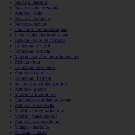
Navarra - larraun
Navarra - abaurrea-baja
Asturias - onís
Navarra - barañain
Navarra - baztan
Cantabria - entrambasaguas
León - valencia-de-don-juan
Bizkaia - valle-de-carranza
Gipuzkoa - usurbil
Gipuzkoa - urnieta
Madrid - san-fernando-de-henares
Bizkaia - loiu
Gipuzkoa - errenteria
Asturias - cabrales
Gipuzkoa - hernani
Salamanca - ciudad-rodrigo
Asturias - gozón
Madrid - torrelodones
Cantabria - santillana-del-mar
Asturias - ribadesella
Madrid - torrejón-de-ardoz
Madrid - majadahonda
Asturias - cangas-de-onís
Málaga - marbella
A-coruña - ferrol