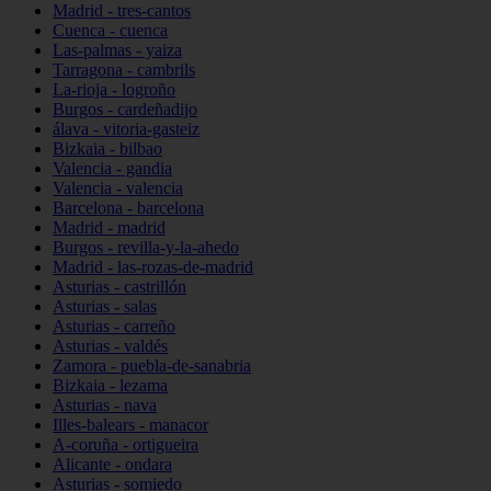
Madrid - tres-cantos
Cuenca - cuenca
Las-palmas - yaiza
Tarragona - cambrils
La-rioja - logroño
Burgos - cardeñadijo
álava - vitoria-gasteiz
Bizkaia - bilbao
Valencia - gandia
Valencia - valencia
Barcelona - barcelona
Madrid - madrid
Burgos - revilla-y-la-ahedo
Madrid - las-rozas-de-madrid
Asturias - castrillón
Asturias - salas
Asturias - carreño
Asturias - valdés
Zamora - puebla-de-sanabria
Bizkaia - lezama
Asturias - nava
Illes-balears - manacor
A-coruña - ortigueira
Alicante - ondara
Asturias - somiedo