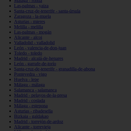
Málaga - ronda
Las-palmas - yaiza
Santa-cruz-de-tenerife - santa-úrsula
Zaragoza - la-muela
Asturias - mieres
Melilla - melilla
Las-palmas - mogán
Alicante - alcoi
Valladolid - valladolid
León - valencia-de-don-juan
Toledo - toledo
Madrid - alcalá-de-henares
León - garrafe-de-torío
Santa-cruz-de-tenerife - granadilla-de-abona
Pontevedra - vigo
Huelva - lepe
Málaga - málaga
Salamanca - salamanca
Madrid - pelayos-de-la-presa
Madrid - coslada
Málaga - estepona
Asturias - ribadesella
Bizkaia - galdakao
Madrid - torrejón-de-ardoz
Alicante - torrevieja