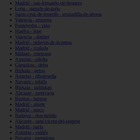
Madrid - san-fernando-de-henares
León - garrafe-de-torío
Santa-cruz-de-tenerife - granadilla-de-abona
Valencia - requena
Pontevedra - vigo
Huelva - lepe
Valencia - alginet
Madrid - pelayos-de-la-presa
Madrid - coslada
Málaga - estepona
Asturias - piloña
Gipuzkoa - deba
Bizkaia - getxo
Asturias - ribadesella
Navarra - tafalla
Bizkaia - galdakao
Alicante - torrevieja
Burgos - burgos
Madrid - algete
Madrid - meco
Badajoz - don-benito
Alicante - sant-vicent-del-raspeig
Madrid - parla
Asturias - valdés
Navarra - pamplona