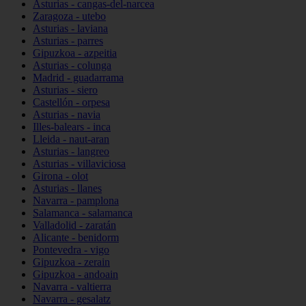
Asturias - cangas-del-narcea
Zaragoza - utebo
Asturias - laviana
Asturias - parres
Gipuzkoa - azpeitia
Asturias - colunga
Madrid - guadarrama
Asturias - siero
Castellón - orpesa
Asturias - navia
Illes-balears - inca
Lleida - naut-aran
Asturias - langreo
Asturias - villaviciosa
Girona - olot
Asturias - llanes
Navarra - pamplona
Salamanca - salamanca
Valladolid - zaratán
Alicante - benidorm
Pontevedra - vigo
Gipuzkoa - zerain
Gipuzkoa - andoain
Navarra - valtierra
Navarra - gesalatz