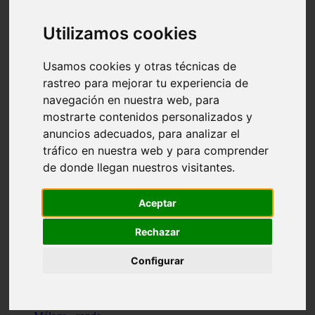
Madrid - pozuelo-de-alarcón
Teruel - sarrión
Utilizamos cookies
Cádiz - algodonales
Illes-balears - inca
Madrid - madrid
Usamos cookies y otras técnicas de
Málaga - torremolinos
rastreo para mejorar tu experiencia de
Asturias - oviedo
navegación en nuestra web, para
Cádiz - el-puerto-de-santa-maría
Asturias - aller
mostrarte contenidos personalizados y
Toledo - illescas
anuncios adecuados, para analizar el
álava - vitoria-gasteiz
tráfico en nuestra web y para comprender
Málaga - marbella
Zaragoza - zaragoza
de donde llegan nuestros visitantes.
Barcelona - barcelona
Valencia - valencia
Pontevedra - lalín
Aceptar
Toledo - seseña
Cantabria - val-de-san-vicente
Rechazar
Sevilla - sevilla
Granada - granada
Configurar
Cádiz - tarifa
Lugo - viveiro
Murcia - san-javier
Santa-cruz-de-tenerife - tacoronte