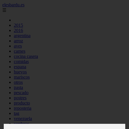
elesbardu.es
☰
2015
2016
argentina
arroz
aves
carnes
cocina casera
comidas
espana
huevos
mariscos
otros
pasta
pescado
postres
producto
reposteria
tag
venezuela
verduras
vocabulario de cocina