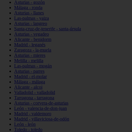
Asturias - gozón
Málaga - ronda
Asturias - llanes
Las-palmas - yaiza
Asturias - langreo
Santa-cruz-de-tenerife - santa-úrsula
Asturias - vegadeo
Alicante - benidorm
Madrid - leganés
Zaragoza - la-muela
Asturias - mieres
Melilla - melilla
Las-palmas - mogán
Asturias - parres
Madrid - el-molar
Málaga - málaga
Alicante - alcoi
Valladolid - valladolid
Tarragona - tarragona
Asturias - corvera-de-asturias
León - valencia-de-don-juan
Madrid - valdemoro
Madrid - villaviciosa-de-odón
León - león
Toledo - toledo