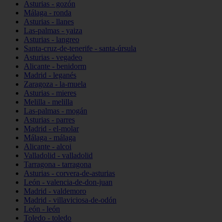
Asturias - gozón
Málaga - ronda
Asturias - llanes
Las-palmas - yaiza
Asturias - langreo
Santa-cruz-de-tenerife - santa-úrsula
Asturias - vegadeo
Alicante - benidorm
Madrid - leganés
Zaragoza - la-muela
Asturias - mieres
Melilla - melilla
Las-palmas - mogán
Asturias - parres
Madrid - el-molar
Málaga - málaga
Alicante - alcoi
Valladolid - valladolid
Tarragona - tarragona
Asturias - corvera-de-asturias
León - valencia-de-don-juan
Madrid - valdemoro
Madrid - villaviciosa-de-odón
León - león
Toledo - toledo