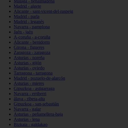
Málaga - benalmádena
Madrid - algete
Alicante - sant-vicent-del-raspeig
Madrid - parla
Madrid - leganés
Navarra - pamplona
Jaén - jaén
A-coruña - a-coruña
Alicante - benidorm
Girona - figueres
Zaragoza - zaragoza
Asturias - noreña
Asturias - gijón
Asturias - oviedo
Tarragona - tarragona
Madrid - pozuelo-de-alarcón
Asturias - mieres
Gipuzkoa - astigarraga
Navarra - erriberri
álava - ribera-alta
Gipuzkoa - san-sebastián
Navarra - galar
Asturias - peñamellera-baja
Asturias - lena
Bizkaia - galdakao