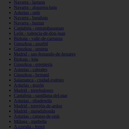
Navarra - larraun
Navarra - abaurrea-baja
Asturias - onís
Navarra - barañain
Navarra - baztan
Cantabria - entrambasaguas
León - valencia-de-don-juan
Bizkaia - valle-de-carranza
Gipuzkoa - usurbil
Gipuzkoa - urnieta
Madrid - san-fernando-de-henares
Bizkaia - loiu
Gipuzkoa - errenteria
Asturias - cabrales
Gipuzkoa - hernani
Salamanca - ciudad-rodrigo
Asturias - gozón
Madrid - torrelodones
Cantabria - santillana-del-mar
Asturias - ribadesella
Madrid - torrejón-de-ardoz
Madrid - majadahonda
Asturias - cangas-de-onís
Málaga - marbella
A-coruña - ferrol