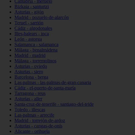
Cantabria - meruelo
Bizkaia - santurtzi
Asturias - gijón
Madrid - pozuelo-de-alarcón
Teruel - sarrión
Cádiz - algodonales
Illes-balears - inca
León - astorga
Salamanca - salamanca
Málaga - benalmádena
Madrid - madrid
Málaga - torremolinos
Asturias - oviedo
Asturias - siero
Barcelona - berga
Las-palmas - las-palmas-de-gran-canaria
Cádiz - el-puerto-de-santa-maría
Tarragona - reus
Asturias - aller
Santa-cruz-de-tenerife - santiago-del-teide
Toledo - illescas
Las-palmas - arrecife
Madrid - torrejón-de-ardoz
Asturias - cangas-de-onís
Alicante - orihuela