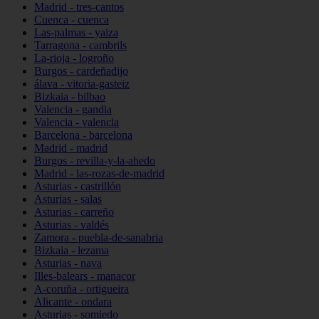
Madrid - tres-cantos
Cuenca - cuenca
Las-palmas - yaiza
Tarragona - cambrils
La-rioja - logroño
Burgos - cardeñadijo
álava - vitoria-gasteiz
Bizkaia - bilbao
Valencia - gandia
Valencia - valencia
Barcelona - barcelona
Madrid - madrid
Burgos - revilla-y-la-ahedo
Madrid - las-rozas-de-madrid
Asturias - castrillón
Asturias - salas
Asturias - carreño
Asturias - valdés
Zamora - puebla-de-sanabria
Bizkaia - lezama
Asturias - nava
Illes-balears - manacor
A-coruña - ortigueira
Alicante - ondara
Asturias - somiedo