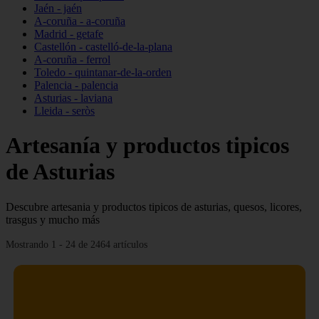
Jaén - jaén
A-coruña - a-coruña
Madrid - getafe
Castellón - castelló-de-la-plana
A-coruña - ferrol
Toledo - quintanar-de-la-orden
Palencia - palencia
Asturias - laviana
Lleida - seròs
Artesanía y productos tipicos
de Asturias
Descubre artesania y productos tipicos de asturias, quesos, licores,
trasgus y mucho más
Mostrando 1 - 24 de 2464 artículos