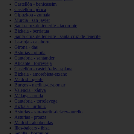
Castellón - benicàssim
Castellón - jérica
Gipuzkoa - zumaia
Murcia - san-javier
Santa-cruz-de-tenerife - tacoronte
Bizkaia - berriatua
Santa-cruz-de-tenerife - santa-cruz-de-tenerife
La-rioja - calahorra
Girona - das
Asturias - piloña
Cantabria - santander
Alicante - torrevieja
Castellón - castelló-de-la-plana
Bizkaia - amorebieta-etxano
Madrid - getafe
Burgos - medina-de-pomar
Valencia - xàtiva
Málaga - ronda
Cantabria - torrelavega
Bizkaia - urduliz
Asturias - san-martín-del-rey-aurelio
Asturias - proaza
Madrid - alcobendas
Illes-balears - ibiza
Sevilla - bormujos