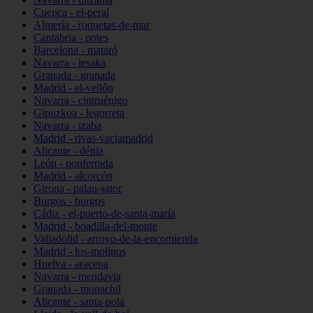
Cuenca - el-peral
Almería - roquetas-de-mar
Cantabria - potes
Barcelona - mataró
Navarra - lesaka
Granada - granada
Madrid - el-vellón
Navarra - cintruénigo
Gipuzkoa - legorreta
Navarra - izaba
Madrid - rivas-vaciamadrid
Alicante - dénia
León - ponferrada
Madrid - alcorcón
Girona - palau-sator
Burgos - burgos
Cádiz - el-puerto-de-santa-maría
Madrid - boadilla-del-monte
Valladolid - arroyo-de-la-encomienda
Madrid - los-molinos
Huelva - aracena
Navarra - mendavia
Granada - monachil
Alicante - santa-pola