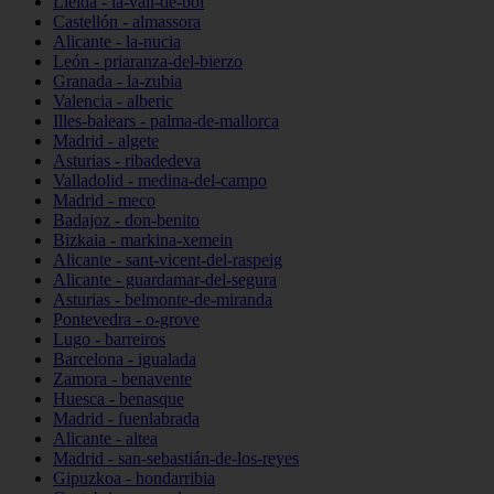
Lleida - la-vall-de-boí
Castellón - almassora
Alicante - la-nucia
León - priaranza-del-bierzo
Granada - la-zubia
Valencia - alberic
Illes-balears - palma-de-mallorca
Madrid - algete
Asturias - ribadedeva
Valladolid - medina-del-campo
Madrid - meco
Badajoz - don-benito
Bizkaia - markina-xemein
Alicante - sant-vicent-del-raspeig
Alicante - guardamar-del-segura
Asturias - belmonte-de-miranda
Pontevedra - o-grove
Lugo - barreiros
Barcelona - igualada
Zamora - benavente
Huesca - benasque
Madrid - fuenlabrada
Alicante - altea
Madrid - san-sebastián-de-los-reyes
Gipuzkoa - hondarribia