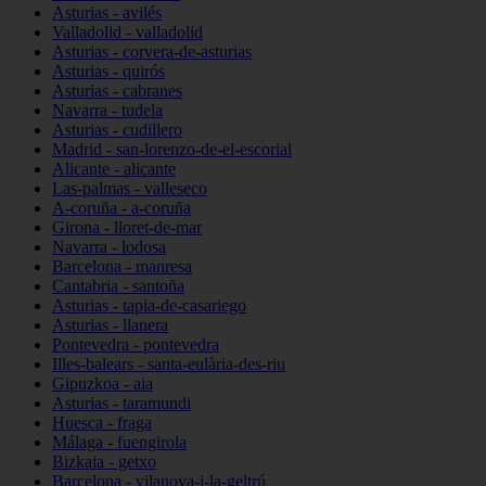
Asturias - avilés
Valladolid - valladolid
Asturias - corvera-de-asturias
Asturias - quirós
Asturias - cabranes
Navarra - tudela
Asturias - cudillero
Madrid - san-lorenzo-de-el-escorial
Alicante - alicante
Las-palmas - valleseco
A-coruña - a-coruña
Girona - lloret-de-mar
Navarra - lodosa
Barcelona - manresa
Cantabria - santoña
Asturias - tapia-de-casariego
Asturias - llanera
Pontevedra - pontevedra
Illes-balears - santa-eulària-des-riu
Gipuzkoa - aia
Asturias - taramundi
Huesca - fraga
Málaga - fuengirola
Bizkaia - getxo
Barcelona - vilanova-i-la-geltrú