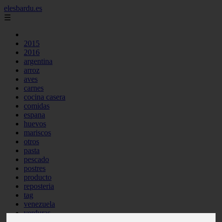
elesbardu.es
☰
2015
2016
argentina
arroz
aves
carnes
cocina casera
comidas
espana
huevos
mariscos
otros
pasta
pescado
postres
producto
reposteria
tag
venezuela
verduras
vocabulario de cocina