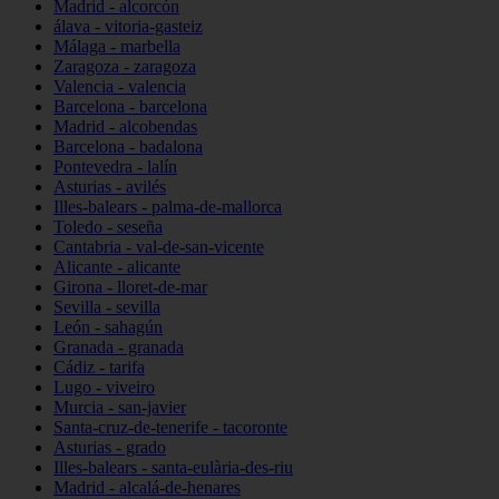
Madrid - alcorcón
álava - vitoria-gasteiz
Málaga - marbella
Zaragoza - zaragoza
Valencia - valencia
Barcelona - barcelona
Madrid - alcobendas
Barcelona - badalona
Pontevedra - lalín
Asturias - avilés
Illes-balears - palma-de-mallorca
Toledo - seseña
Cantabria - val-de-san-vicente
Alicante - alicante
Girona - lloret-de-mar
Sevilla - sevilla
León - sahagún
Granada - granada
Cádiz - tarifa
Lugo - viveiro
Murcia - san-javier
Santa-cruz-de-tenerife - tacoronte
Asturias - grado
Illes-balears - santa-eulària-des-riu
Madrid - alcalá-de-henares