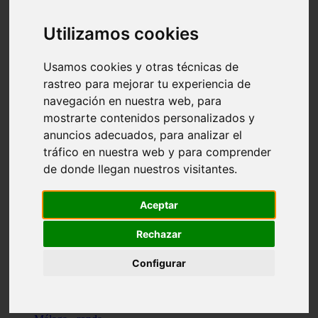
Madrid - pozuelo-de-alarcón
Teruel - sarrión
Utilizamos cookies
Cádiz - algodonales
Illes-balears - inca
Madrid - madrid
Usamos cookies y otras técnicas de
Málaga - torremolinos
rastreo para mejorar tu experiencia de
Asturias - oviedo
navegación en nuestra web, para
Cádiz - el-puerto-de-santa-maría
Asturias - aller
mostrarte contenidos personalizados y
Toledo - illescas
anuncios adecuados, para analizar el
álava - vitoria-gasteiz
tráfico en nuestra web y para comprender
Málaga - marbella
Zaragoza - zaragoza
de donde llegan nuestros visitantes.
Barcelona - barcelona
Valencia - valencia
Pontevedra - lalín
Aceptar
Toledo - seseña
Cantabria - val-de-san-vicente
Rechazar
Sevilla - sevilla
Granada - granada
Configurar
Cádiz - tarifa
Lugo - viveiro
Murcia - san-javier
Santa-cruz-de-tenerife - tacoronte