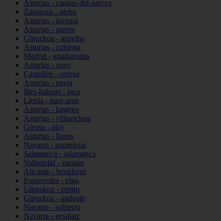
Asturias - cangas-del-narcea
Zaragoza - utebo
Asturias - laviana
Asturias - parres
Gipuzkoa - azpeitia
Asturias - colunga
Madrid - guadarrama
Asturias - siero
Castellón - orpesa
Asturias - navia
Illes-balears - inca
Lleida - naut-aran
Asturias - langreo
Asturias - villaviciosa
Girona - olot
Asturias - llanes
Navarra - pamplona
Salamanca - salamanca
Valladolid - zaratán
Alicante - benidorm
Pontevedra - vigo
Gipuzkoa - zerain
Gipuzkoa - andoain
Navarra - valtierra
Navarra - gesalatz