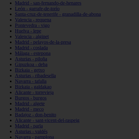
Madrid - san-fernando-de-henares
León - garrafe-de-torío
Santa-cruz-de-tenerife - granadilla-de-abona
Valencia - requena
Pontevedra - vigo
Huelva - lepe
Valencia - alginet
Madrid - pelayos-de-la-presa
Madrid - coslada
Málaga - estepona
Asturias - piloña
Gipuzkoa - deba
Bizkaia - getxo
Asturias - ribadesella
Navarra - tafalla
Bizkaia - galdakao
Alicante - torrevieja
Burgos - burgos
Madrid - algete
Madrid - meco
Badajoz - don-benito
Alicante - sant-vicent-del-raspeig
Madrid - parla
Asturias - valdés
Navarra - pamplona