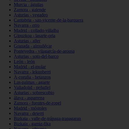
Murcia - águilas
Zamora - galende
Asturias - vegadeo
Cantabria - san-vicente-de-la-barquera
Navarra - erro
Madrid - collado-villalba
Gipuzkoa - lasarte-oria
Asturias - aller
Granada - almuñécar
Pontevedra - vilagarcía-de-arousa
Asturias - soto-del-barco
León - león
Madrid - el-molar
Navarra - lekunberri
A-coruña - betanzos
Las-palmas - agaete
Valladolid - peñafiel
Asturias - sobrescobio
álava - asparrena
Zamora - fuentes-de-ropel
Madrid - móstoles
Navarra - deierri
Bizkaia - valle-de-trápaga-trapagaran
Bizkaia - gamiz-fika
Navarra - ultzama