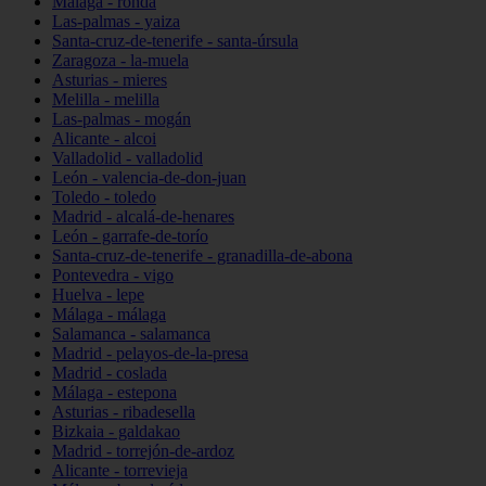
Málaga - ronda
Las-palmas - yaiza
Santa-cruz-de-tenerife - santa-úrsula
Zaragoza - la-muela
Asturias - mieres
Melilla - melilla
Las-palmas - mogán
Alicante - alcoi
Valladolid - valladolid
León - valencia-de-don-juan
Toledo - toledo
Madrid - alcalá-de-henares
León - garrafe-de-torío
Santa-cruz-de-tenerife - granadilla-de-abona
Pontevedra - vigo
Huelva - lepe
Málaga - málaga
Salamanca - salamanca
Madrid - pelayos-de-la-presa
Madrid - coslada
Málaga - estepona
Asturias - ribadesella
Bizkaia - galdakao
Madrid - torrejón-de-ardoz
Alicante - torrevieja