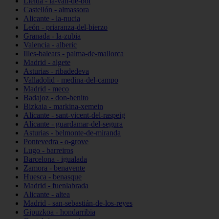
Lleida - la-vall-de-boí
Castellón - almassora
Alicante - la-nucia
León - priaranza-del-bierzo
Granada - la-zubia
Valencia - alberic
Illes-balears - palma-de-mallorca
Madrid - algete
Asturias - ribadedeva
Valladolid - medina-del-campo
Madrid - meco
Badajoz - don-benito
Bizkaia - markina-xemein
Alicante - sant-vicent-del-raspeig
Alicante - guardamar-del-segura
Asturias - belmonte-de-miranda
Pontevedra - o-grove
Lugo - barreiros
Barcelona - igualada
Zamora - benavente
Huesca - benasque
Madrid - fuenlabrada
Alicante - altea
Madrid - san-sebastián-de-los-reyes
Gipuzkoa - hondarribia