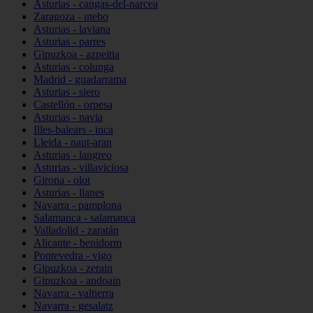
Asturias - cangas-del-narcea
Zaragoza - utebo
Asturias - laviana
Asturias - parres
Gipuzkoa - azpeitia
Asturias - colunga
Madrid - guadarrama
Asturias - siero
Castellón - orpesa
Asturias - navia
Illes-balears - inca
Lleida - naut-aran
Asturias - langreo
Asturias - villaviciosa
Girona - olot
Asturias - llanes
Navarra - pamplona
Salamanca - salamanca
Valladolid - zaratán
Alicante - benidorm
Pontevedra - vigo
Gipuzkoa - zerain
Gipuzkoa - andoain
Navarra - valtierra
Navarra - gesalatz