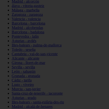
Madrid - alcorcón
álava - vitoria-gasteiz
Málaga - marbella
Zaragoza - zaragoza
Valencia - valencia
Barcelona - barcelona
Madrid - alcobendas
Barcelona - badalona
Pontevedra - lalín
Asturias - avilés
Illes-balears - palma-de-mallorca
Toledo - seseña
Cantabria - val-de-san-vicente
Alicante - alicante
Girona - lloret-de-mar
Sevilla - sevilla
León - sahagún
Granada - granada
Cádiz - tarifa
Lugo - viveiro
Murcia - san-javier
Santa-cruz-de-tenerife - tacoronte
Asturias - grado
Illes-balears - santa-eulària-des-riu
Madrid - alcalá-de-henares