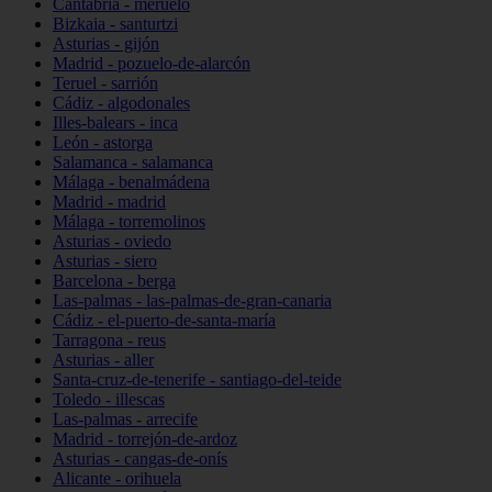
Cantabria - meruelo
Bizkaia - santurtzi
Asturias - gijón
Madrid - pozuelo-de-alarcón
Teruel - sarrión
Cádiz - algodonales
Illes-balears - inca
León - astorga
Salamanca - salamanca
Málaga - benalmádena
Madrid - madrid
Málaga - torremolinos
Asturias - oviedo
Asturias - siero
Barcelona - berga
Las-palmas - las-palmas-de-gran-canaria
Cádiz - el-puerto-de-santa-maría
Tarragona - reus
Asturias - aller
Santa-cruz-de-tenerife - santiago-del-teide
Toledo - illescas
Las-palmas - arrecife
Madrid - torrejón-de-ardoz
Asturias - cangas-de-onís
Alicante - orihuela