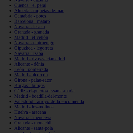
Cuenca - el-peral
Almería - roquetas-de-mar
Cantabria - potes
Barcelona - mataró
Navarra - lesaka
Granada - granada
Madrid - el-vellón
Navarra - cintruénigo
Gipuzkoa - legorreta
Navarra - izaba
Madrid - rivas-vaciamadrid
Alicante - dénia
León - ponferrada
Madrid - alcorcón
Girona - palau-sator
Burgos - burgos
Cádiz - el-puerto-de-santa-maría
Madrid - boadilla-del-monte
Valladolid - arroyo-de-la-encomienda
Madrid - los-molinos
Huelva - aracena
Navarra - mendavia
Granada - monachil
Alicante - santa-pola