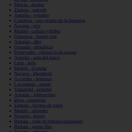
Murcia - águilas
Zamora - galende
Asturias - vegadeo
Cantabria - san-vicente-de-la-barquera
Navarra - erro
Madrid - collado-villalba
Gipuzkoa - lasarte-oria
Asturias - aller
Granada - almuñécar
Pontevedra - vilagarcía-de-arousa
Asturias - soto-del-barco
León - león
Madrid - el-molar
Navarra - lekunberri
A-coruña - betanzos
Las-palmas - agaete
Valladolid - peñafiel
Asturias - sobrescobio
álava - asparrena
Zamora - fuentes-de-ropel
Madrid - móstoles
Navarra - deierri
Bizkaia - valle-de-trápaga-trapagaran
Bizkaia - gamiz-fika
Navarra - ultzama