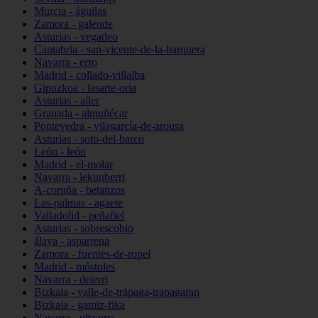
Murcia - águilas
Zamora - galende
Asturias - vegadeo
Cantabria - san-vicente-de-la-barquera
Navarra - erro
Madrid - collado-villalba
Gipuzkoa - lasarte-oria
Asturias - aller
Granada - almuñécar
Pontevedra - vilagarcía-de-arousa
Asturias - soto-del-barco
León - león
Madrid - el-molar
Navarra - lekunberri
A-coruña - betanzos
Las-palmas - agaete
Valladolid - peñafiel
Asturias - sobrescobio
álava - asparrena
Zamora - fuentes-de-ropel
Madrid - móstoles
Navarra - deierri
Bizkaia - valle-de-trápaga-trapagaran
Bizkaia - gamiz-fika
Navarra - ultzama