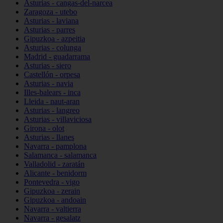
Asturias - cangas-del-narcea
Zaragoza - utebo
Asturias - laviana
Asturias - parres
Gipuzkoa - azpeitia
Asturias - colunga
Madrid - guadarrama
Asturias - siero
Castellón - orpesa
Asturias - navia
Illes-balears - inca
Lleida - naut-aran
Asturias - langreo
Asturias - villaviciosa
Girona - olot
Asturias - llanes
Navarra - pamplona
Salamanca - salamanca
Valladolid - zaratán
Alicante - benidorm
Pontevedra - vigo
Gipuzkoa - zerain
Gipuzkoa - andoain
Navarra - valtierra
Navarra - gesalatz