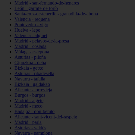
Madrid - san-fernando-de-henares
León - garrafe-de-torío
Santa-cruz-de-tenerife - granadilla-de-abona
Valencia - requena
Pontevedra - vigo
Huelva - lepe
Valencia - alginet
Madrid - pelayos-de-la-presa
Madrid - coslada
Málaga - estepona
Asturias - piloña
Gipuzkoa - deba
Bizkaia - getxo
Asturias - ribadesella
Navarra - tafalla
Bizkaia - galdakao
Alicante - torrevieja
Burgos - burgos
Madrid - algete
Madrid - meco
Badajoz - don-benito
Alicante - sant-vicent-del-raspeig
Madrid - parla
Asturias - valdés
Navarra - pamplona