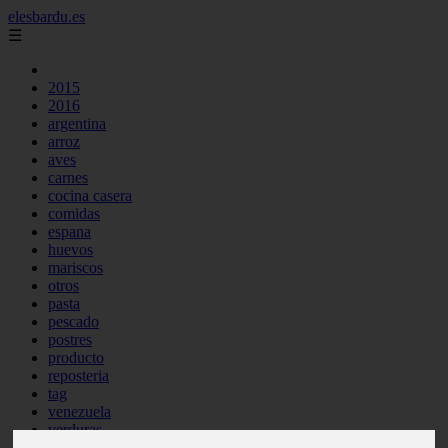
elesbardu.es
☰
2015
2016
argentina
arroz
aves
carnes
cocina casera
comidas
espana
huevos
mariscos
otros
pasta
pescado
postres
producto
reposteria
tag
venezuela
verduras
vocabulario de cocina