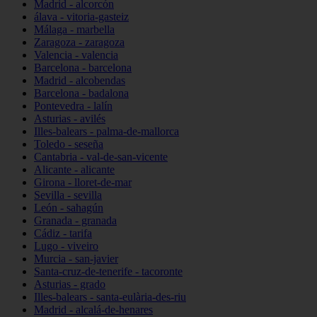
Madrid - alcorcón
álava - vitoria-gasteiz
Málaga - marbella
Zaragoza - zaragoza
Valencia - valencia
Barcelona - barcelona
Madrid - alcobendas
Barcelona - badalona
Pontevedra - lalín
Asturias - avilés
Illes-balears - palma-de-mallorca
Toledo - seseña
Cantabria - val-de-san-vicente
Alicante - alicante
Girona - lloret-de-mar
Sevilla - sevilla
León - sahagún
Granada - granada
Cádiz - tarifa
Lugo - viveiro
Murcia - san-javier
Santa-cruz-de-tenerife - tacoronte
Asturias - grado
Illes-balears - santa-eulària-des-riu
Madrid - alcalá-de-henares