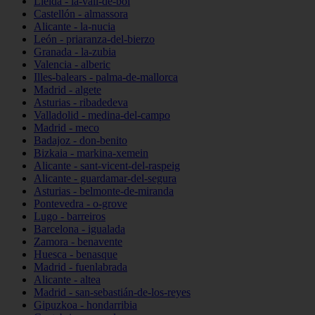
Lleida - la-vall-de-boí
Castellón - almassora
Alicante - la-nucia
León - priaranza-del-bierzo
Granada - la-zubia
Valencia - alberic
Illes-balears - palma-de-mallorca
Madrid - algete
Asturias - ribadedeva
Valladolid - medina-del-campo
Madrid - meco
Badajoz - don-benito
Bizkaia - markina-xemein
Alicante - sant-vicent-del-raspeig
Alicante - guardamar-del-segura
Asturias - belmonte-de-miranda
Pontevedra - o-grove
Lugo - barreiros
Barcelona - igualada
Zamora - benavente
Huesca - benasque
Madrid - fuenlabrada
Alicante - altea
Madrid - san-sebastián-de-los-reyes
Gipuzkoa - hondarribia