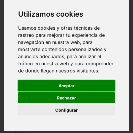
Madrid - pozuelo-de-alarcón
Teruel - sarrión
Utilizamos cookies
Cádiz - algodonales
Illes-balears - inca
Madrid - madrid
Usamos cookies y otras técnicas de
Málaga - torremolinos
rastreo para mejorar tu experiencia de
Asturias - oviedo
navegación en nuestra web, para
Cádiz - el-puerto-de-santa-maría
Asturias - aller
mostrarte contenidos personalizados y
Toledo - illescas
anuncios adecuados, para analizar el
álava - vitoria-gasteiz
tráfico en nuestra web y para comprender
Málaga - marbella
Zaragoza - zaragoza
de donde llegan nuestros visitantes.
Barcelona - barcelona
Valencia - valencia
Pontevedra - lalín
Aceptar
Toledo - seseña
Cantabria - val-de-san-vicente
Rechazar
Sevilla - sevilla
Granada - granada
Configurar
Cádiz - tarifa
Lugo - viveiro
Murcia - san-javier
Santa-cruz-de-tenerife - tacoronte