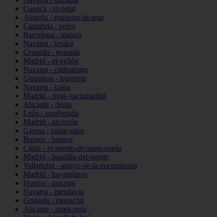
Cuenca - el-peral
Almería - roquetas-de-mar
Cantabria - potes
Barcelona - mataró
Navarra - lesaka
Granada - granada
Madrid - el-vellón
Navarra - cintruénigo
Gipuzkoa - legorreta
Navarra - izaba
Madrid - rivas-vaciamadrid
Alicante - dénia
León - ponferrada
Madrid - alcorcón
Girona - palau-sator
Burgos - burgos
Cádiz - el-puerto-de-santa-maría
Madrid - boadilla-del-monte
Valladolid - arroyo-de-la-encomienda
Madrid - los-molinos
Huelva - aracena
Navarra - mendavia
Granada - monachil
Alicante - santa-pola