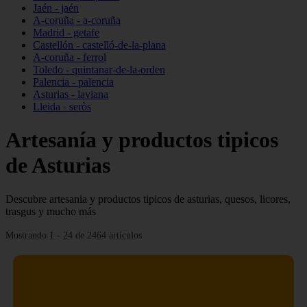
Jaén - jaén
A-coruña - a-coruña
Madrid - getafe
Castellón - castelló-de-la-plana
A-coruña - ferrol
Toledo - quintanar-de-la-orden
Palencia - palencia
Asturias - laviana
Lleida - seròs
Artesanía y productos tipicos
de Asturias
Descubre artesania y productos tipicos de asturias, quesos, licores,
trasgus y mucho más
Mostrando 1 - 24 de 2464 artículos