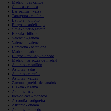
Madrid - tres-cantos
Cuenca - cuenca
Las-palmas - yaiza
Tarragona - cambrils
La-rioja - logroño
Burgos - cardeñadijo
álava - vitoria-gasteiz
Bizkaia - bilbao
Valencia - gandia
Valencia - valencia
Barcelona - barcelona
Madrid - madrid
Burgos - revilla-y-la-ahedo
Madrid - las-rozas-de-madrid
Asturias - castrillón
Asturias - salas
Asturias - carreño
Asturias - valdés
Zamora - puebla-de-sanabria
Bizkaia - lezama
Asturias - nava
Illes-balears - manacor
A-coruña - ortigueira
Alicante - ondara
Asturias - somiedo