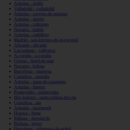
Asturias - avilés
Valladolid - valladolid
Asturias - corvera-de-asturias
Asturias - quirós
Asturias - cabranes
Navarra - tudela
Asturias - cudillero
Madrid - san-lorenzo-de-el-escorial
Alicante - alicante
Las-palmas - valleseco
A-coruña - a-coruña
Girona - lloret-de-mar
Navarra - lodosa
Barcelona - manresa
Cantabria - santoña
Asturias - tapia-de-casariego
Asturias - llanera
Pontevedra - pontevedra
Illes-balears - santa-eulària-des-riu
Gipuzkoa - aia
Asturias - taramundi
Huesca - fraga
Málaga - fuengirola
Bizkaia - getxo
Barcelona - vilanova-i-la-geltrú