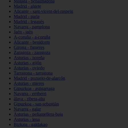
Málaga - benalmádena
Madrid - algete
Alicante - sant-vicent-del-raspeig
Madrid - parla
Madrid - leganés
Navarra - pamplona
Jaén - jaén
A-coruña - a-coruña
Alicante - benidorm
Girona - figueres
Zaragoza - zaragoza
Asturias - noreña
Asturias - gijón
Asturias - oviedo
Tarragona - tarragona
Madrid - pozuelo-de-alarcón
Asturias - mieres
Gipuzkoa - astigarraga
Navarra - erriberri
álava - ribera-alta
Gipuzkoa - san-sebastián
Navarra - galar
Asturias - peñamellera-baja
Asturias - lena
Bizkaia - galdakao