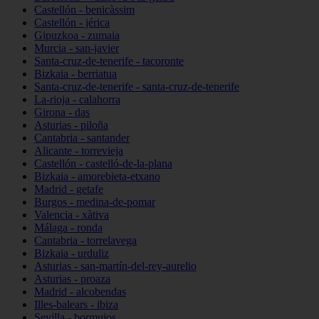
Castellón - benicàssim
Castellón - jérica
Gipuzkoa - zumaia
Murcia - san-javier
Santa-cruz-de-tenerife - tacoronte
Bizkaia - berriatua
Santa-cruz-de-tenerife - santa-cruz-de-tenerife
La-rioja - calahorra
Girona - das
Asturias - piloña
Cantabria - santander
Alicante - torrevieja
Castellón - castelló-de-la-plana
Bizkaia - amorebieta-etxano
Madrid - getafe
Burgos - medina-de-pomar
Valencia - xàtiva
Málaga - ronda
Cantabria - torrelavega
Bizkaia - urduliz
Asturias - san-martín-del-rey-aurelio
Asturias - proaza
Madrid - alcobendas
Illes-balears - ibiza
Sevilla - bormujos