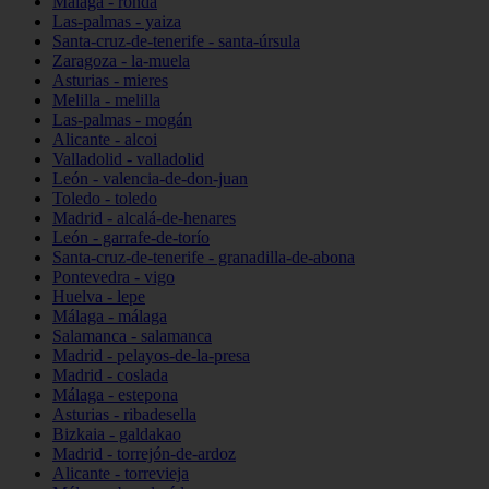
Málaga - ronda
Las-palmas - yaiza
Santa-cruz-de-tenerife - santa-úrsula
Zaragoza - la-muela
Asturias - mieres
Melilla - melilla
Las-palmas - mogán
Alicante - alcoi
Valladolid - valladolid
León - valencia-de-don-juan
Toledo - toledo
Madrid - alcalá-de-henares
León - garrafe-de-torío
Santa-cruz-de-tenerife - granadilla-de-abona
Pontevedra - vigo
Huelva - lepe
Málaga - málaga
Salamanca - salamanca
Madrid - pelayos-de-la-presa
Madrid - coslada
Málaga - estepona
Asturias - ribadesella
Bizkaia - galdakao
Madrid - torrejón-de-ardoz
Alicante - torrevieja