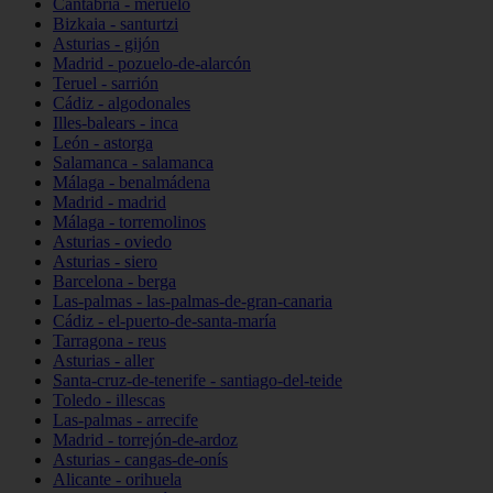
Cantabria - meruelo
Bizkaia - santurtzi
Asturias - gijón
Madrid - pozuelo-de-alarcón
Teruel - sarrión
Cádiz - algodonales
Illes-balears - inca
León - astorga
Salamanca - salamanca
Málaga - benalmádena
Madrid - madrid
Málaga - torremolinos
Asturias - oviedo
Asturias - siero
Barcelona - berga
Las-palmas - las-palmas-de-gran-canaria
Cádiz - el-puerto-de-santa-maría
Tarragona - reus
Asturias - aller
Santa-cruz-de-tenerife - santiago-del-teide
Toledo - illescas
Las-palmas - arrecife
Madrid - torrejón-de-ardoz
Asturias - cangas-de-onís
Alicante - orihuela