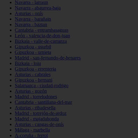
Navarra - larraun
Navarra - abaurrea-baja
Asturias - onís
Navarra - barañain
Navarra - baztan
Cantabria - entrambasaguas
León - valencia-de-don-juan
Bizkaia - valle-de-carranza
Gipuzkoa - usurbil
Gipuzkoa - urnieta
Madrid - san-fernando-de-henares
Bizkaia - loiu
Gipuzkoa - errenteria
Asturias - cabrales
Gipuzkoa - hernani
Salamanca - ciudad-rodrigo
Asturias - gozón
Madrid - torrelodones
Cantabria - santillana-del-mar
Asturias - ribadesella
Madrid - torrejón-de-ardoz
Madrid - majadahonda
Asturias - cangas-de-onís
Málaga - marbella
A-coruña - ferrol