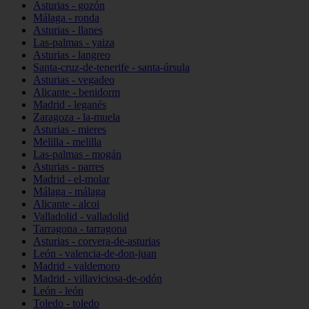
Asturias - gozón
Málaga - ronda
Asturias - llanes
Las-palmas - yaiza
Asturias - langreo
Santa-cruz-de-tenerife - santa-úrsula
Asturias - vegadeo
Alicante - benidorm
Madrid - leganés
Zaragoza - la-muela
Asturias - mieres
Melilla - melilla
Las-palmas - mogán
Asturias - parres
Madrid - el-molar
Málaga - málaga
Alicante - alcoi
Valladolid - valladolid
Tarragona - tarragona
Asturias - corvera-de-asturias
León - valencia-de-don-juan
Madrid - valdemoro
Madrid - villaviciosa-de-odón
León - león
Toledo - toledo