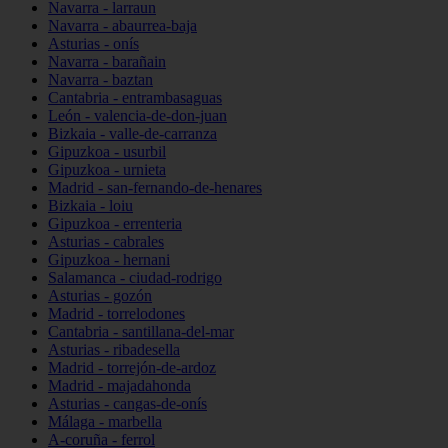
Navarra - larraun
Navarra - abaurrea-baja
Asturias - onís
Navarra - barañain
Navarra - baztan
Cantabria - entrambasaguas
León - valencia-de-don-juan
Bizkaia - valle-de-carranza
Gipuzkoa - usurbil
Gipuzkoa - urnieta
Madrid - san-fernando-de-henares
Bizkaia - loiu
Gipuzkoa - errenteria
Asturias - cabrales
Gipuzkoa - hernani
Salamanca - ciudad-rodrigo
Asturias - gozón
Madrid - torrelodones
Cantabria - santillana-del-mar
Asturias - ribadesella
Madrid - torrejón-de-ardoz
Madrid - majadahonda
Asturias - cangas-de-onís
Málaga - marbella
A-coruña - ferrol