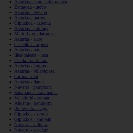
Asturias - cangas-del-narcea
Zaragoza - utebo
Asturias - laviana
Asturias - parres
Gipuzkoa - azpeitia
Asturias - colunga
Madrid - guadarrama
Asturias - siero
Castellón - orpesa
Asturias - navia
Illes-balears - inca
Lleida - naut-aran
Asturias - langreo
Asturias - villaviciosa
Girona - olot
Asturias - llanes
Navarra - pamplona
Salamanca - salamanca
Valladolid - zaratán
Alicante - benidorm
Pontevedra - vigo
Gipuzkoa - zerain
Gipuzkoa - andoain
Navarra - valtierra
Navarra - gesalatz