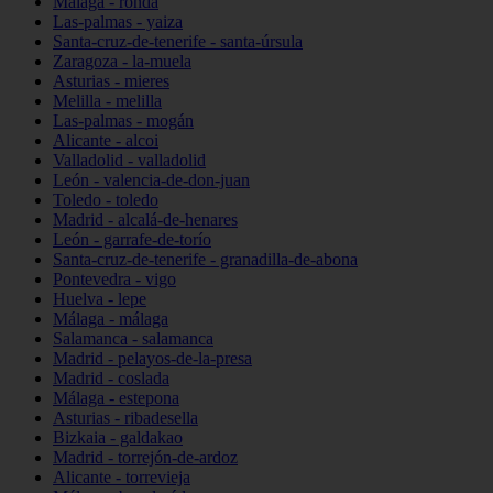
Málaga - ronda
Las-palmas - yaiza
Santa-cruz-de-tenerife - santa-úrsula
Zaragoza - la-muela
Asturias - mieres
Melilla - melilla
Las-palmas - mogán
Alicante - alcoi
Valladolid - valladolid
León - valencia-de-don-juan
Toledo - toledo
Madrid - alcalá-de-henares
León - garrafe-de-torío
Santa-cruz-de-tenerife - granadilla-de-abona
Pontevedra - vigo
Huelva - lepe
Málaga - málaga
Salamanca - salamanca
Madrid - pelayos-de-la-presa
Madrid - coslada
Málaga - estepona
Asturias - ribadesella
Bizkaia - galdakao
Madrid - torrejón-de-ardoz
Alicante - torrevieja