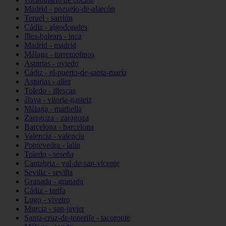
Madrid - pozuelo-de-alarcón
Teruel - sarrión
Cádiz - algodonales
Illes-balears - inca
Madrid - madrid
Málaga - torremolinos
Asturias - oviedo
Cádiz - el-puerto-de-santa-maría
Asturias - aller
Toledo - illescas
álava - vitoria-gasteiz
Málaga - marbella
Zaragoza - zaragoza
Barcelona - barcelona
Valencia - valencia
Pontevedra - lalín
Toledo - seseña
Cantabria - val-de-san-vicente
Sevilla - sevilla
Granada - granada
Cádiz - tarifa
Lugo - viveiro
Murcia - san-javier
Santa-cruz-de-tenerife - tacoronte