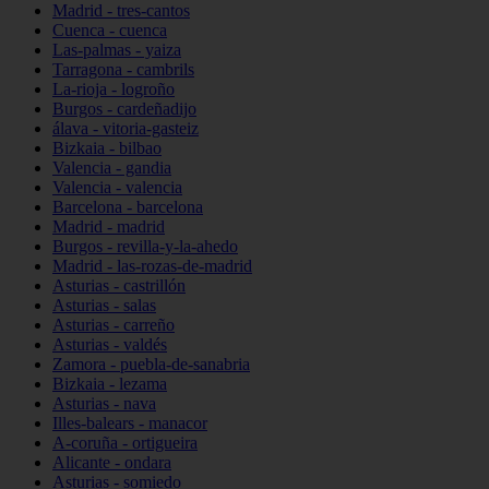
Madrid - tres-cantos
Cuenca - cuenca
Las-palmas - yaiza
Tarragona - cambrils
La-rioja - logroño
Burgos - cardeñadijo
álava - vitoria-gasteiz
Bizkaia - bilbao
Valencia - gandia
Valencia - valencia
Barcelona - barcelona
Madrid - madrid
Burgos - revilla-y-la-ahedo
Madrid - las-rozas-de-madrid
Asturias - castrillón
Asturias - salas
Asturias - carreño
Asturias - valdés
Zamora - puebla-de-sanabria
Bizkaia - lezama
Asturias - nava
Illes-balears - manacor
A-coruña - ortigueira
Alicante - ondara
Asturias - somiedo