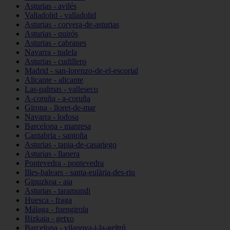
Asturias - avilés
Valladolid - valladolid
Asturias - corvera-de-asturias
Asturias - quirós
Asturias - cabranes
Navarra - tudela
Asturias - cudillero
Madrid - san-lorenzo-de-el-escorial
Alicante - alicante
Las-palmas - valleseco
A-coruña - a-coruña
Girona - lloret-de-mar
Navarra - lodosa
Barcelona - manresa
Cantabria - santoña
Asturias - tapia-de-casariego
Asturias - llanera
Pontevedra - pontevedra
Illes-balears - santa-eulària-des-riu
Gipuzkoa - aia
Asturias - taramundi
Huesca - fraga
Málaga - fuengirola
Bizkaia - getxo
Barcelona - vilanova-i-la-geltrú