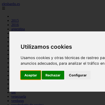
elesbardu.es
☰
2015
2016
argentina
arroz
aves
carnes
Utilizamos cookies
cocina casera
comidas
espana
Usamos cookies y otras técnicas de rastreo pa
huevos
mariscos
anuncios adecuados, para analizar el tráfico e
otros
pasta
Aceptar
Rechazar
Configurar
pescado
postres
producto
reposteria
tag
venezuela
verduras
vocabulario de cocina