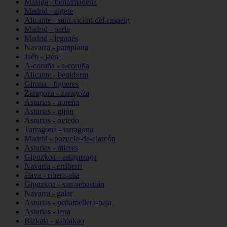
Málaga - benalmádena
Madrid - algete
Alicante - sant-vicent-del-raspeig
Madrid - parla
Madrid - leganés
Navarra - pamplona
Jaén - jaén
A-coruña - a-coruña
Alicante - benidorm
Girona - figueres
Zaragoza - zaragoza
Asturias - noreña
Asturias - gijón
Asturias - oviedo
Tarragona - tarragona
Madrid - pozuelo-de-alarcón
Asturias - mieres
Gipuzkoa - astigarraga
Navarra - erriberri
álava - ribera-alta
Gipuzkoa - san-sebastián
Navarra - galar
Asturias - peñamellera-baja
Asturias - lena
Bizkaia - galdakao