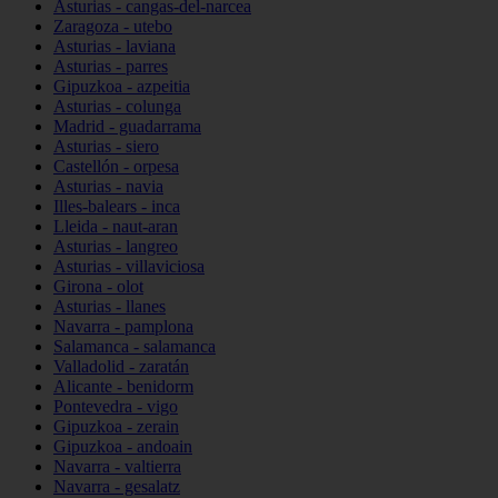
Asturias - cangas-del-narcea
Zaragoza - utebo
Asturias - laviana
Asturias - parres
Gipuzkoa - azpeitia
Asturias - colunga
Madrid - guadarrama
Asturias - siero
Castellón - orpesa
Asturias - navia
Illes-balears - inca
Lleida - naut-aran
Asturias - langreo
Asturias - villaviciosa
Girona - olot
Asturias - llanes
Navarra - pamplona
Salamanca - salamanca
Valladolid - zaratán
Alicante - benidorm
Pontevedra - vigo
Gipuzkoa - zerain
Gipuzkoa - andoain
Navarra - valtierra
Navarra - gesalatz