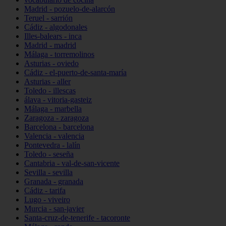
Madrid - pozuelo-de-alarcón
Teruel - sarrión
Cádiz - algodonales
Illes-balears - inca
Madrid - madrid
Málaga - torremolinos
Asturias - oviedo
Cádiz - el-puerto-de-santa-maría
Asturias - aller
Toledo - illescas
álava - vitoria-gasteiz
Málaga - marbella
Zaragoza - zaragoza
Barcelona - barcelona
Valencia - valencia
Pontevedra - lalín
Toledo - seseña
Cantabria - val-de-san-vicente
Sevilla - sevilla
Granada - granada
Cádiz - tarifa
Lugo - viveiro
Murcia - san-javier
Santa-cruz-de-tenerife - tacoronte