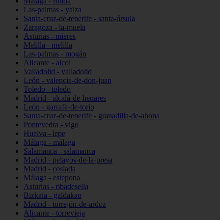
Málaga - ronda
Las-palmas - yaiza
Santa-cruz-de-tenerife - santa-úrsula
Zaragoza - la-muela
Asturias - mieres
Melilla - melilla
Las-palmas - mogán
Alicante - alcoi
Valladolid - valladolid
León - valencia-de-don-juan
Toledo - toledo
Madrid - alcalá-de-henares
León - garrafe-de-torío
Santa-cruz-de-tenerife - granadilla-de-abona
Pontevedra - vigo
Huelva - lepe
Málaga - málaga
Salamanca - salamanca
Madrid - pelayos-de-la-presa
Madrid - coslada
Málaga - estepona
Asturias - ribadesella
Bizkaia - galdakao
Madrid - torrejón-de-ardoz
Alicante - torrevieja