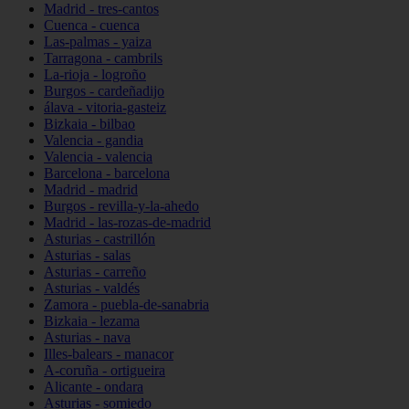
Madrid - tres-cantos
Cuenca - cuenca
Las-palmas - yaiza
Tarragona - cambrils
La-rioja - logroño
Burgos - cardeñadijo
álava - vitoria-gasteiz
Bizkaia - bilbao
Valencia - gandia
Valencia - valencia
Barcelona - barcelona
Madrid - madrid
Burgos - revilla-y-la-ahedo
Madrid - las-rozas-de-madrid
Asturias - castrillón
Asturias - salas
Asturias - carreño
Asturias - valdés
Zamora - puebla-de-sanabria
Bizkaia - lezama
Asturias - nava
Illes-balears - manacor
A-coruña - ortigueira
Alicante - ondara
Asturias - somiedo