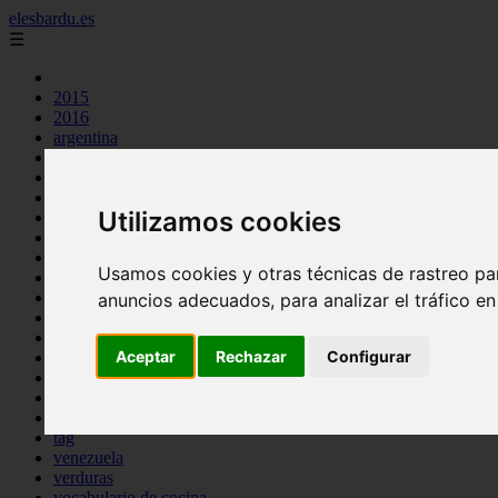
elesbardu.es
☰
2015
2016
argentina
arroz
aves
carnes
Utilizamos cookies
cocina casera
comidas
espana
Usamos cookies y otras técnicas de rastreo pa
huevos
mariscos
anuncios adecuados, para analizar el tráfico e
otros
pasta
Aceptar
Rechazar
Configurar
pescado
postres
producto
reposteria
tag
venezuela
verduras
vocabulario de cocina