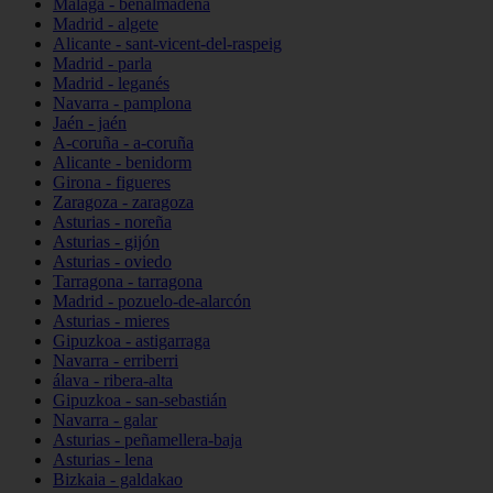
Málaga - benalmádena
Madrid - algete
Alicante - sant-vicent-del-raspeig
Madrid - parla
Madrid - leganés
Navarra - pamplona
Jaén - jaén
A-coruña - a-coruña
Alicante - benidorm
Girona - figueres
Zaragoza - zaragoza
Asturias - noreña
Asturias - gijón
Asturias - oviedo
Tarragona - tarragona
Madrid - pozuelo-de-alarcón
Asturias - mieres
Gipuzkoa - astigarraga
Navarra - erriberri
álava - ribera-alta
Gipuzkoa - san-sebastián
Navarra - galar
Asturias - peñamellera-baja
Asturias - lena
Bizkaia - galdakao