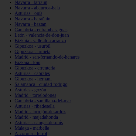
Navarra - larraun
Navarra - abaurrea-baja
Asturias - onís
Navarra - barañain
Navarra - baztan
Cantabria - entrambasaguas
León - valencia-de-don-juan
Bizkaia - valle-de-carranza
Gipuzkoa - usurbil
Gipuzkoa - urnieta
Madrid - san-fernando-de-henares
Bizkaia - loiu
Gipuzkoa - errenteria
Asturias - cabrales
Gipuzkoa - hernani
Salamanca - ciudad-rodrigo
Asturias - gozón
Madrid - torrelodones
Cantabria - santillana-del-mar
Asturias - ribadesella
Madrid - torrejón-de-ardoz
Madrid - majadahonda
Asturias - cangas-de-onís
Málaga - marbella
A-coruña - ferrol