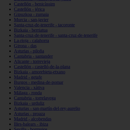
Castellón - benicàssim
Castellón - jérica
Gipuzkoa - zumaia
Murcia - san-javier
Santa-cruz-de-tenerife - tacoronte
Bizkaia - berriatua
Santa-cruz-de-tenerife - santa-cruz-de-tenerife
La-rioja - calahorra
Girona - das
Asturias - piloña
Cantabria - santander
Alicante - torrevieja
Castellón - castelló-de-la-plana
Bizkaia - amorebieta-etxano
Madrid - getafe
Burgos - medina-de-pomar
Valencia - xàtiva
Málaga - ronda
Cantabria - torrelavega
Bizkaia - urduliz
Asturias - san-martín-del-rey-aurelio
Asturias - proaza
Madrid - alcobendas
Illes-balears - ibiza
Sevilla - bormujos