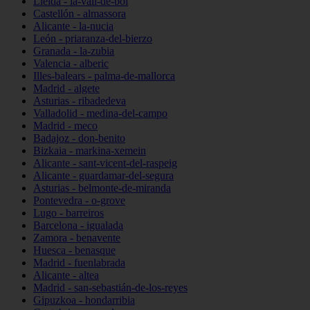
Lleida - la-vall-de-boí
Castellón - almassora
Alicante - la-nucia
León - priaranza-del-bierzo
Granada - la-zubia
Valencia - alberic
Illes-balears - palma-de-mallorca
Madrid - algete
Asturias - ribadedeva
Valladolid - medina-del-campo
Madrid - meco
Badajoz - don-benito
Bizkaia - markina-xemein
Alicante - sant-vicent-del-raspeig
Alicante - guardamar-del-segura
Asturias - belmonte-de-miranda
Pontevedra - o-grove
Lugo - barreiros
Barcelona - igualada
Zamora - benavente
Huesca - benasque
Madrid - fuenlabrada
Alicante - altea
Madrid - san-sebastián-de-los-reyes
Gipuzkoa - hondarribia