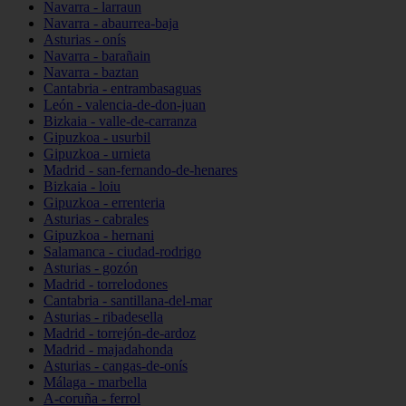
Navarra - larraun
Navarra - abaurrea-baja
Asturias - onís
Navarra - barañain
Navarra - baztan
Cantabria - entrambasaguas
León - valencia-de-don-juan
Bizkaia - valle-de-carranza
Gipuzkoa - usurbil
Gipuzkoa - urnieta
Madrid - san-fernando-de-henares
Bizkaia - loiu
Gipuzkoa - errenteria
Asturias - cabrales
Gipuzkoa - hernani
Salamanca - ciudad-rodrigo
Asturias - gozón
Madrid - torrelodones
Cantabria - santillana-del-mar
Asturias - ribadesella
Madrid - torrejón-de-ardoz
Madrid - majadahonda
Asturias - cangas-de-onís
Málaga - marbella
A-coruña - ferrol