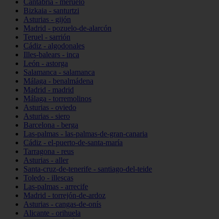
Cantabria - meruelo
Bizkaia - santurtzi
Asturias - gijón
Madrid - pozuelo-de-alarcón
Teruel - sarrión
Cádiz - algodonales
Illes-balears - inca
León - astorga
Salamanca - salamanca
Málaga - benalmádena
Madrid - madrid
Málaga - torremolinos
Asturias - oviedo
Asturias - siero
Barcelona - berga
Las-palmas - las-palmas-de-gran-canaria
Cádiz - el-puerto-de-santa-maría
Tarragona - reus
Asturias - aller
Santa-cruz-de-tenerife - santiago-del-teide
Toledo - illescas
Las-palmas - arrecife
Madrid - torrejón-de-ardoz
Asturias - cangas-de-onís
Alicante - orihuela