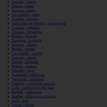
Asturias - gozón
Málaga - ronda
Asturias - llanes
Las-palmas - yaiza
Asturias - langreo
Santa-cruz-de-tenerife - santa-úrsula
Asturias - vegadeo
Alicante - benidorm
Madrid - leganés
Zaragoza - la-muela
Asturias - mieres
Melilla - melilla
Las-palmas - mogán
Asturias - parres
Madrid - el-molar
Málaga - málaga
Alicante - alcoi
Valladolid - valladolid
Tarragona - tarragona
Asturias - corvera-de-asturias
León - valencia-de-don-juan
Madrid - valdemoro
Madrid - villaviciosa-de-odón
León - león
Toledo - toledo