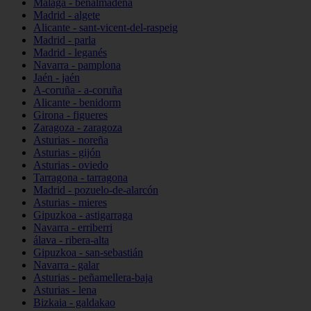
Málaga - benalmádena
Madrid - algete
Alicante - sant-vicent-del-raspeig
Madrid - parla
Madrid - leganés
Navarra - pamplona
Jaén - jaén
A-coruña - a-coruña
Alicante - benidorm
Girona - figueres
Zaragoza - zaragoza
Asturias - noreña
Asturias - gijón
Asturias - oviedo
Tarragona - tarragona
Madrid - pozuelo-de-alarcón
Asturias - mieres
Gipuzkoa - astigarraga
Navarra - erriberri
álava - ribera-alta
Gipuzkoa - san-sebastián
Navarra - galar
Asturias - peñamellera-baja
Asturias - lena
Bizkaia - galdakao