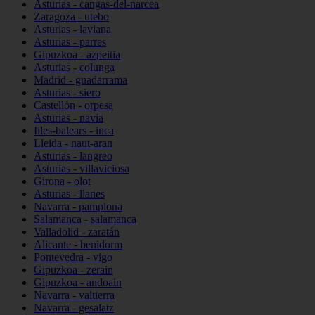
Asturias - cangas-del-narcea
Zaragoza - utebo
Asturias - laviana
Asturias - parres
Gipuzkoa - azpeitia
Asturias - colunga
Madrid - guadarrama
Asturias - siero
Castellón - orpesa
Asturias - navia
Illes-balears - inca
Lleida - naut-aran
Asturias - langreo
Asturias - villaviciosa
Girona - olot
Asturias - llanes
Navarra - pamplona
Salamanca - salamanca
Valladolid - zaratán
Alicante - benidorm
Pontevedra - vigo
Gipuzkoa - zerain
Gipuzkoa - andoain
Navarra - valtierra
Navarra - gesalatz