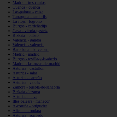
Madrid - tres-cantos
Cuenca - cuenca
Las-palmas - yaiza
Tarragona - cambrils
La-rioja - logroño
Burgos - cardeñadijo
álava - vitoria-gasteiz
Bizkaia - bilbao
Valencia - gandia
Valencia - valencia
Barcelona - barcelona
Madrid - madrid
Burgos - revilla-y-la-ahedo
Madrid - las-rozas-de-madrid
Asturias - castrillón
Asturias - salas
Asturias - carreño
Asturias - valdés
Zamora - puebla-de-sanabria
Bizkaia - lezama
Asturias - nava
Illes-balears - manacor
A-coruña - ortigueira
Alicante - ondara
Asturias - somiedo