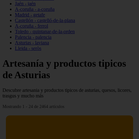
Jaén - jaén
A-coruña - a-coruña
Madrid - getafe
Castellón - castelló-de-la-plana
A-coruña - ferrol
Toledo - quintanar-de-la-orden
Palencia - palencia
Asturias - laviana
Lleida - seròs
Artesanía y productos tipicos
de Asturias
Descubre artesania y productos tipicos de asturias, quesos, licores,
trasgus y mucho más
Mostrando 1 - 24 de 2464 artículos