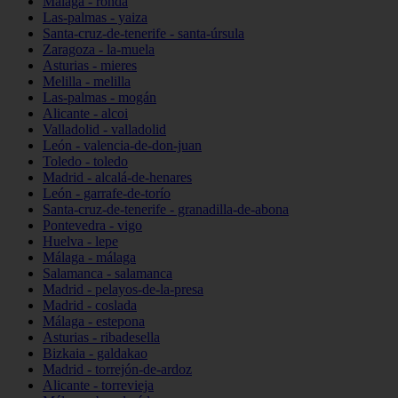
Málaga - ronda
Las-palmas - yaiza
Santa-cruz-de-tenerife - santa-úrsula
Zaragoza - la-muela
Asturias - mieres
Melilla - melilla
Las-palmas - mogán
Alicante - alcoi
Valladolid - valladolid
León - valencia-de-don-juan
Toledo - toledo
Madrid - alcalá-de-henares
León - garrafe-de-torío
Santa-cruz-de-tenerife - granadilla-de-abona
Pontevedra - vigo
Huelva - lepe
Málaga - málaga
Salamanca - salamanca
Madrid - pelayos-de-la-presa
Madrid - coslada
Málaga - estepona
Asturias - ribadesella
Bizkaia - galdakao
Madrid - torrejón-de-ardoz
Alicante - torrevieja