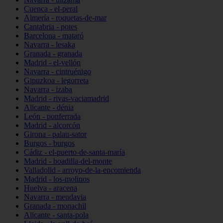
Cuenca - el-peral
Almería - roquetas-de-mar
Cantabria - potes
Barcelona - mataró
Navarra - lesaka
Granada - granada
Madrid - el-vellón
Navarra - cintruénigo
Gipuzkoa - legorreta
Navarra - izaba
Madrid - rivas-vaciamadrid
Alicante - dénia
León - ponferrada
Madrid - alcorcón
Girona - palau-sator
Burgos - burgos
Cádiz - el-puerto-de-santa-maría
Madrid - boadilla-del-monte
Valladolid - arroyo-de-la-encomienda
Madrid - los-molinos
Huelva - aracena
Navarra - mendavia
Granada - monachil
Alicante - santa-pola