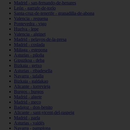
Madrid - san-fernando-de-henares
León - garrafe-de-torío
Santa-cruz-de-tenerife - granadilla-de-abona
Valencia - requena
Pontevedra - vigo
Huelva - lepe
Valencia - alginet
Madrid - pelayos-de-la-presa
Madrid - coslada
Málaga - estepona
Asturias - piloña
Gipuzkoa - deba
Bizkaia - getxo
Asturias - ribadesella
Navarra - tafalla
Bizkaia - galdakao
Alicante - torrevieja
Burgos - burgos
Madrid - algete
Madrid - meco
Badajoz - don-benito
Alicante - sant-vicent-del-raspeig
Madrid - parla
Asturias - valdés
Navarra - pamplona