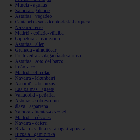
Murcia - águilas
Zamora - galende
Asturias - vegadeo
Cantabria - san-vicente-de-la-barquera
Navarra - erro
Madrid - collado-villalba
Gipuzkoa - lasarte-oria
Asturias - aller
Granada - almuñécar
Pontevedra - vilagarcía-de-arousa
Asturias - soto-del-barco
León - león
Madrid - el-molar
Navarra - lekunberri
A-coruña - betanzos
Las-palmas - agaete
Valladolid - peñafiel
Asturias - sobrescobio
álava - asparrena
Zamora - fuentes-de-ropel
Madrid - móstoles
Navarra - deierri
Bizkaia - valle-de-trápaga-trapagaran
Bizkaia - gamiz-fika
Navarra - ultzama