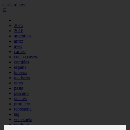
elesbardu.es
☰
2015
2016
argentina
arroz
aves
carnes
cocina casera
comidas
espana
huevos
mariscos
otros
pasta
pescado
postres
producto
reposteria
tag
venezuela
verduras
vocabulario de cocina