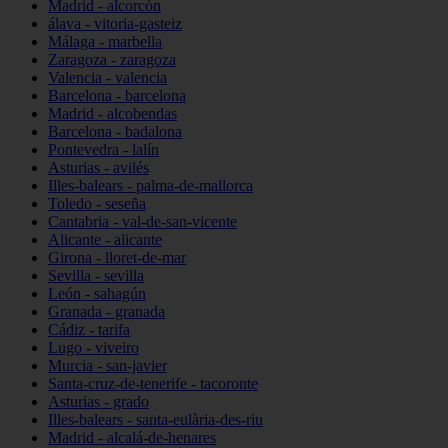
Madrid - alcorcón
álava - vitoria-gasteiz
Málaga - marbella
Zaragoza - zaragoza
Valencia - valencia
Barcelona - barcelona
Madrid - alcobendas
Barcelona - badalona
Pontevedra - lalín
Asturias - avilés
Illes-balears - palma-de-mallorca
Toledo - seseña
Cantabria - val-de-san-vicente
Alicante - alicante
Girona - lloret-de-mar
Sevilla - sevilla
León - sahagún
Granada - granada
Cádiz - tarifa
Lugo - viveiro
Murcia - san-javier
Santa-cruz-de-tenerife - tacoronte
Asturias - grado
Illes-balears - santa-eulària-des-riu
Madrid - alcalá-de-henares