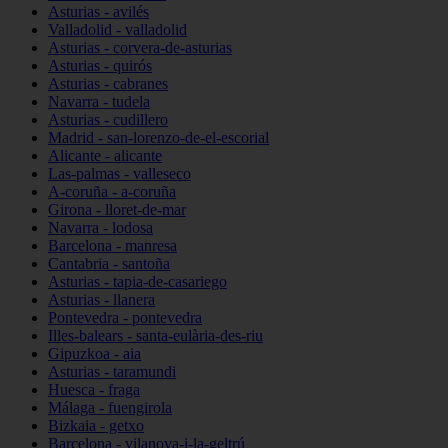
Asturias - avilés
Valladolid - valladolid
Asturias - corvera-de-asturias
Asturias - quirós
Asturias - cabranes
Navarra - tudela
Asturias - cudillero
Madrid - san-lorenzo-de-el-escorial
Alicante - alicante
Las-palmas - valleseco
A-coruña - a-coruña
Girona - lloret-de-mar
Navarra - lodosa
Barcelona - manresa
Cantabria - santoña
Asturias - tapia-de-casariego
Asturias - llanera
Pontevedra - pontevedra
Illes-balears - santa-eulària-des-riu
Gipuzkoa - aia
Asturias - taramundi
Huesca - fraga
Málaga - fuengirola
Bizkaia - getxo
Barcelona - vilanova-i-la-geltrú