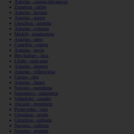
Asturias - cangas-del-narcea
Zaragoza - utebo
Asturias - laviana
Asturias - parres
Gipuzkoa - azpeitia
Asturias - colunga
Madrid - guadarrama
Asturias - siero
Castellón - orpesa
Asturias - navia
Illes-balears - inca
Lleida - naut-aran
Asturias - langreo
Asturias - villaviciosa
Girona - olot
Asturias - llanes
Navarra - pamplona
Salamanca - salamanca
Valladolid - zaratán
Alicante - benidorm
Pontevedra - vigo
Gipuzkoa - zerain
Gipuzkoa - andoain
Navarra - valtierra
Navarra - gesalatz