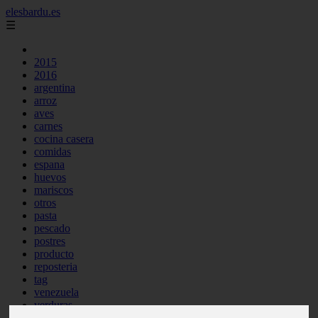
elesbardu.es
☰
2015
2016
argentina
arroz
aves
carnes
cocina casera
comidas
espana
huevos
mariscos
otros
pasta
pescado
postres
producto
reposteria
tag
venezuela
verduras
vocabulario de cocina