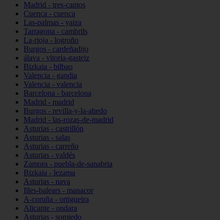
Madrid - tres-cantos
Cuenca - cuenca
Las-palmas - yaiza
Tarragona - cambrils
La-rioja - logroño
Burgos - cardeñadijo
álava - vitoria-gasteiz
Bizkaia - bilbao
Valencia - gandia
Valencia - valencia
Barcelona - barcelona
Madrid - madrid
Burgos - revilla-y-la-ahedo
Madrid - las-rozas-de-madrid
Asturias - castrillón
Asturias - salas
Asturias - carreño
Asturias - valdés
Zamora - puebla-de-sanabria
Bizkaia - lezama
Asturias - nava
Illes-balears - manacor
A-coruña - ortigueira
Alicante - ondara
Asturias - somiedo