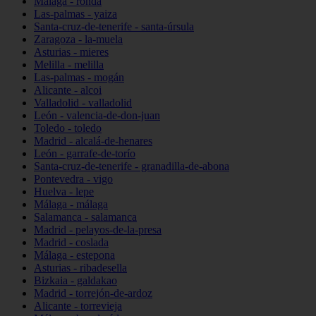
Málaga - ronda
Las-palmas - yaiza
Santa-cruz-de-tenerife - santa-úrsula
Zaragoza - la-muela
Asturias - mieres
Melilla - melilla
Las-palmas - mogán
Alicante - alcoi
Valladolid - valladolid
León - valencia-de-don-juan
Toledo - toledo
Madrid - alcalá-de-henares
León - garrafe-de-torío
Santa-cruz-de-tenerife - granadilla-de-abona
Pontevedra - vigo
Huelva - lepe
Málaga - málaga
Salamanca - salamanca
Madrid - pelayos-de-la-presa
Madrid - coslada
Málaga - estepona
Asturias - ribadesella
Bizkaia - galdakao
Madrid - torrejón-de-ardoz
Alicante - torrevieja