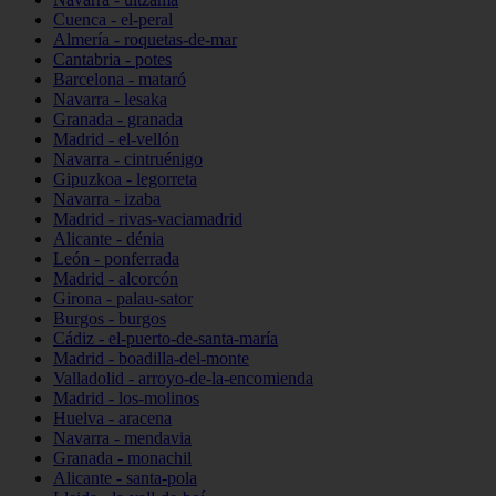
Cuenca - el-peral
Almería - roquetas-de-mar
Cantabria - potes
Barcelona - mataró
Navarra - lesaka
Granada - granada
Madrid - el-vellón
Navarra - cintruénigo
Gipuzkoa - legorreta
Navarra - izaba
Madrid - rivas-vaciamadrid
Alicante - dénia
León - ponferrada
Madrid - alcorcón
Girona - palau-sator
Burgos - burgos
Cádiz - el-puerto-de-santa-maría
Madrid - boadilla-del-monte
Valladolid - arroyo-de-la-encomienda
Madrid - los-molinos
Huelva - aracena
Navarra - mendavia
Granada - monachil
Alicante - santa-pola