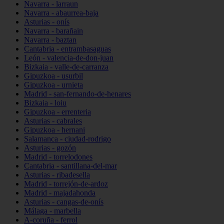
Navarra - larraun
Navarra - abaurrea-baja
Asturias - onís
Navarra - barañain
Navarra - baztan
Cantabria - entrambasaguas
León - valencia-de-don-juan
Bizkaia - valle-de-carranza
Gipuzkoa - usurbil
Gipuzkoa - urnieta
Madrid - san-fernando-de-henares
Bizkaia - loiu
Gipuzkoa - errenteria
Asturias - cabrales
Gipuzkoa - hernani
Salamanca - ciudad-rodrigo
Asturias - gozón
Madrid - torrelodones
Cantabria - santillana-del-mar
Asturias - ribadesella
Madrid - torrejón-de-ardoz
Madrid - majadahonda
Asturias - cangas-de-onís
Málaga - marbella
A-coruña - ferrol