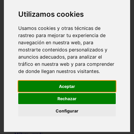
Madrid - pozuelo-de-alarcón
Teruel - sarrión
Utilizamos cookies
Cádiz - algodonales
Illes-balears - inca
Madrid - madrid
Usamos cookies y otras técnicas de
Málaga - torremolinos
rastreo para mejorar tu experiencia de
Asturias - oviedo
navegación en nuestra web, para
Cádiz - el-puerto-de-santa-maría
Asturias - aller
mostrarte contenidos personalizados y
Toledo - illescas
anuncios adecuados, para analizar el
álava - vitoria-gasteiz
tráfico en nuestra web y para comprender
Málaga - marbella
Zaragoza - zaragoza
de donde llegan nuestros visitantes.
Barcelona - barcelona
Valencia - valencia
Pontevedra - lalín
Aceptar
Toledo - seseña
Cantabria - val-de-san-vicente
Rechazar
Sevilla - sevilla
Granada - granada
Configurar
Cádiz - tarifa
Lugo - viveiro
Murcia - san-javier
Santa-cruz-de-tenerife - tacoronte