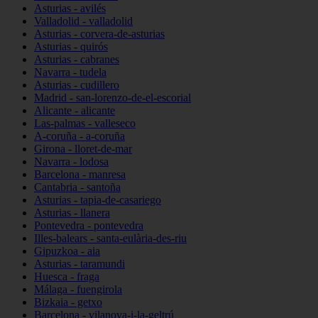
Asturias - avilés
Valladolid - valladolid
Asturias - corvera-de-asturias
Asturias - quirós
Asturias - cabranes
Navarra - tudela
Asturias - cudillero
Madrid - san-lorenzo-de-el-escorial
Alicante - alicante
Las-palmas - valleseco
A-coruña - a-coruña
Girona - lloret-de-mar
Navarra - lodosa
Barcelona - manresa
Cantabria - santoña
Asturias - tapia-de-casariego
Asturias - llanera
Pontevedra - pontevedra
Illes-balears - santa-eulària-des-riu
Gipuzkoa - aia
Asturias - taramundi
Huesca - fraga
Málaga - fuengirola
Bizkaia - getxo
Barcelona - vilanova-i-la-geltrú