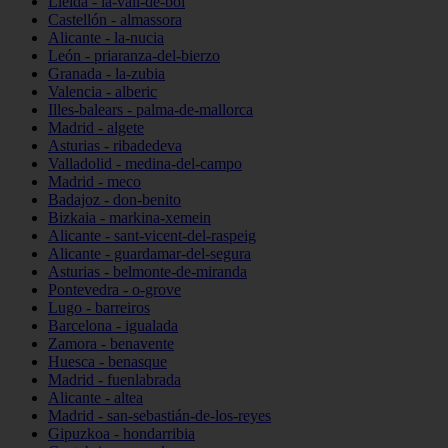
Lleida - la-vall-de-boí
Castellón - almassora
Alicante - la-nucia
León - priaranza-del-bierzo
Granada - la-zubia
Valencia - alberic
Illes-balears - palma-de-mallorca
Madrid - algete
Asturias - ribadedeva
Valladolid - medina-del-campo
Madrid - meco
Badajoz - don-benito
Bizkaia - markina-xemein
Alicante - sant-vicent-del-raspeig
Alicante - guardamar-del-segura
Asturias - belmonte-de-miranda
Pontevedra - o-grove
Lugo - barreiros
Barcelona - igualada
Zamora - benavente
Huesca - benasque
Madrid - fuenlabrada
Alicante - altea
Madrid - san-sebastián-de-los-reyes
Gipuzkoa - hondarribia