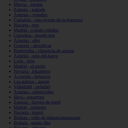
Murcia - águilas
Zamora - galende
Asturias - vegadeo
Cantabria - san-vicente-de-la-barquera
Navarra - erro
Madrid - collado-villalba
Gipuzkoa - lasarte-oria
Asturias - aller
Granada - almuñécar
Pontevedra - vilagarcía-de-arousa
Asturias - soto-del-barco
León - león
Madrid - el-molar
Navarra - lekunberri
A-coruña - betanzos
Las-palmas - agaete
Valladolid - peñafiel
Asturias - sobrescobio
álava - asparrena
Zamora - fuentes-de-ropel
Madrid - móstoles
Navarra - deierri
Bizkaia - valle-de-trápaga-trapagaran
Bizkaia - gamiz-fika
Navarra - ultzama