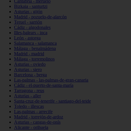
Cantabria - meruelo
Bizkaia - santurtzi
Asturias - gijón
Madrid - pozuelo-de-alarcón
Teruel - sarrión
Cádiz - algodonales
Illes-balears - inca
León - astorga
Salamanca - salamanca
Málaga - benalmádena
Madrid - madrid
Málaga - torremolinos
Asturias - oviedo
Asturias - siero
Barcelona - berga
Las-palmas - las-palmas-de-gran-canaria
Cádiz - el-puerto-de-santa-maría
Tarragona - reus
Asturias - aller
Santa-cruz-de-tenerife - santiago-del-teide
Toledo - illescas
Las-palmas - arrecife
Madrid - torrejón-de-ardoz
Asturias - cangas-de-onís
Alicante - orihuela