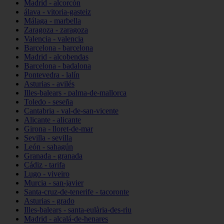
Madrid - alcorcón
álava - vitoria-gasteiz
Málaga - marbella
Zaragoza - zaragoza
Valencia - valencia
Barcelona - barcelona
Madrid - alcobendas
Barcelona - badalona
Pontevedra - lalín
Asturias - avilés
Illes-balears - palma-de-mallorca
Toledo - seseña
Cantabria - val-de-san-vicente
Alicante - alicante
Girona - lloret-de-mar
Sevilla - sevilla
León - sahagún
Granada - granada
Cádiz - tarifa
Lugo - viveiro
Murcia - san-javier
Santa-cruz-de-tenerife - tacoronte
Asturias - grado
Illes-balears - santa-eulària-des-riu
Madrid - alcalá-de-henares