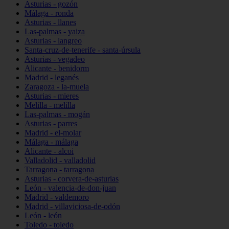
Asturias - gozón
Málaga - ronda
Asturias - llanes
Las-palmas - yaiza
Asturias - langreo
Santa-cruz-de-tenerife - santa-úrsula
Asturias - vegadeo
Alicante - benidorm
Madrid - leganés
Zaragoza - la-muela
Asturias - mieres
Melilla - melilla
Las-palmas - mogán
Asturias - parres
Madrid - el-molar
Málaga - málaga
Alicante - alcoi
Valladolid - valladolid
Tarragona - tarragona
Asturias - corvera-de-asturias
León - valencia-de-don-juan
Madrid - valdemoro
Madrid - villaviciosa-de-odón
León - león
Toledo - toledo