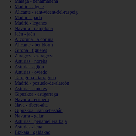
Málaga - benalmádena
Madrid - algete
Alicante - sant-vicent-del-raspeig
Madrid - parla
Madrid - leganés
Navarra - pamplona
Jaén - jaén
A-coruña - a-coruña
Alicante - benidorm
Girona - figueres
Zaragoza - zaragoza
Asturias - noreña
Asturias - gijón
Asturias - oviedo
Tarragona - tarragona
Madrid - pozuelo-de-alarcón
Asturias - mieres
Gipuzkoa - astigarraga
Navarra - erriberri
álava - ribera-alta
Gipuzkoa - san-sebastián
Navarra - galar
Asturias - peñamellera-baja
Asturias - lena
Bizkaia - galdakao