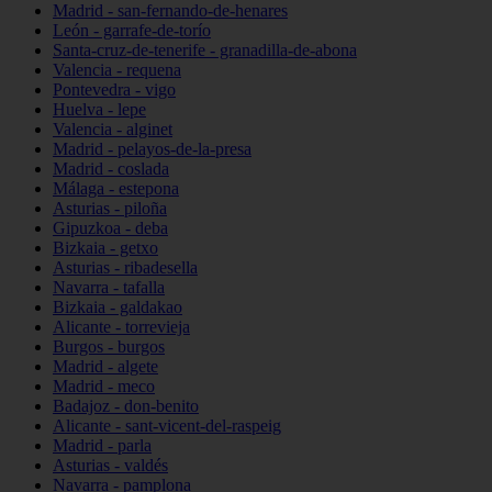
Madrid - san-fernando-de-henares
León - garrafe-de-torío
Santa-cruz-de-tenerife - granadilla-de-abona
Valencia - requena
Pontevedra - vigo
Huelva - lepe
Valencia - alginet
Madrid - pelayos-de-la-presa
Madrid - coslada
Málaga - estepona
Asturias - piloña
Gipuzkoa - deba
Bizkaia - getxo
Asturias - ribadesella
Navarra - tafalla
Bizkaia - galdakao
Alicante - torrevieja
Burgos - burgos
Madrid - algete
Madrid - meco
Badajoz - don-benito
Alicante - sant-vicent-del-raspeig
Madrid - parla
Asturias - valdés
Navarra - pamplona