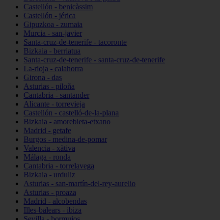
Castellón - benicàssim
Castellón - jérica
Gipuzkoa - zumaia
Murcia - san-javier
Santa-cruz-de-tenerife - tacoronte
Bizkaia - berriatua
Santa-cruz-de-tenerife - santa-cruz-de-tenerife
La-rioja - calahorra
Girona - das
Asturias - piloña
Cantabria - santander
Alicante - torrevieja
Castellón - castelló-de-la-plana
Bizkaia - amorebieta-etxano
Madrid - getafe
Burgos - medina-de-pomar
Valencia - xàtiva
Málaga - ronda
Cantabria - torrelavega
Bizkaia - urduliz
Asturias - san-martín-del-rey-aurelio
Asturias - proaza
Madrid - alcobendas
Illes-balears - ibiza
Sevilla - bormujos