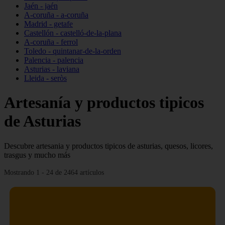
Jaén - jaén
A-coruña - a-coruña
Madrid - getafe
Castellón - castelló-de-la-plana
A-coruña - ferrol
Toledo - quintanar-de-la-orden
Palencia - palencia
Asturias - laviana
Lleida - seròs
Artesanía y productos tipicos
de Asturias
Descubre artesania y productos tipicos de asturias, quesos, licores,
trasgus y mucho más
Mostrando 1 - 24 de 2464 artículos