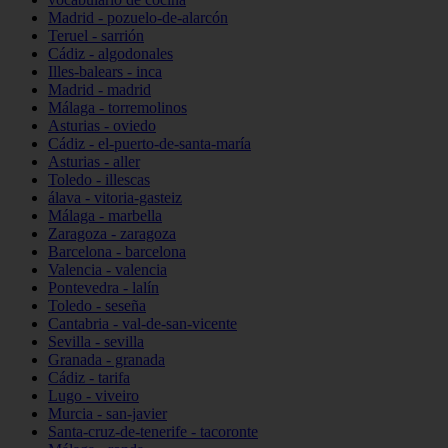
Madrid - pozuelo-de-alarcón
Teruel - sarrión
Cádiz - algodonales
Illes-balears - inca
Madrid - madrid
Málaga - torremolinos
Asturias - oviedo
Cádiz - el-puerto-de-santa-maría
Asturias - aller
Toledo - illescas
álava - vitoria-gasteiz
Málaga - marbella
Zaragoza - zaragoza
Barcelona - barcelona
Valencia - valencia
Pontevedra - lalín
Toledo - seseña
Cantabria - val-de-san-vicente
Sevilla - sevilla
Granada - granada
Cádiz - tarifa
Lugo - viveiro
Murcia - san-javier
Santa-cruz-de-tenerife - tacoronte