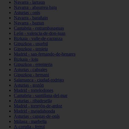
Navarra - larraun
Navarra - abaurrea-baja
Asturias - onís
Navarra - barañain
Navarra - baztan
Cantabria - entrambasaguas
León - valencia-de-don-juan
Bizkaia - valle-de-carranza
Gipuzkoa - usurbil
Gipuzkoa - urnieta
Madrid - san-fernando-de-henares
Bizkaia - loiu
Gipuzkoa - errenteria
Asturias - cabrales
Gipuzkoa - hernani
Salamanca - ciudad-rodrigo
Asturias - gozón
Madrid - torrelodones
Cantabria - santillana-del-mar
Asturias - ribadesella
Madrid - torrejón-de-ardoz
Madrid - majadahonda
Asturias - cangas-de-onís
Málaga - marbella
A-coruña - ferrol