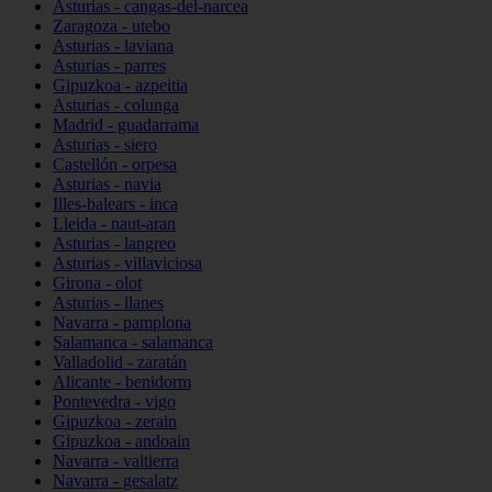
Asturias - cangas-del-narcea
Zaragoza - utebo
Asturias - laviana
Asturias - parres
Gipuzkoa - azpeitia
Asturias - colunga
Madrid - guadarrama
Asturias - siero
Castellón - orpesa
Asturias - navia
Illes-balears - inca
Lleida - naut-aran
Asturias - langreo
Asturias - villaviciosa
Girona - olot
Asturias - llanes
Navarra - pamplona
Salamanca - salamanca
Valladolid - zaratán
Alicante - benidorm
Pontevedra - vigo
Gipuzkoa - zerain
Gipuzkoa - andoain
Navarra - valtierra
Navarra - gesalatz