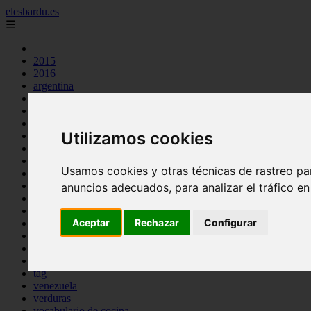
elesbardu.es
☰
2015
2016
argentina
arroz
aves
carnes
Utilizamos cookies
cocina casera
comidas
espana
Usamos cookies y otras técnicas de rastreo pa
huevos
mariscos
anuncios adecuados, para analizar el tráfico e
otros
pasta
Aceptar
Rechazar
Configurar
pescado
postres
producto
reposteria
tag
venezuela
verduras
vocabulario de cocina