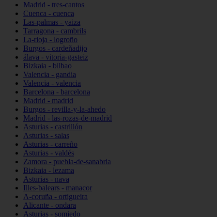
Madrid - tres-cantos
Cuenca - cuenca
Las-palmas - yaiza
Tarragona - cambrils
La-rioja - logroño
Burgos - cardeñadijo
álava - vitoria-gasteiz
Bizkaia - bilbao
Valencia - gandia
Valencia - valencia
Barcelona - barcelona
Madrid - madrid
Burgos - revilla-y-la-ahedo
Madrid - las-rozas-de-madrid
Asturias - castrillón
Asturias - salas
Asturias - carreño
Asturias - valdés
Zamora - puebla-de-sanabria
Bizkaia - lezama
Asturias - nava
Illes-balears - manacor
A-coruña - ortigueira
Alicante - ondara
Asturias - somiedo