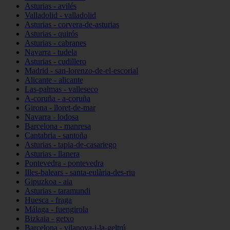
Asturias - avilés
Valladolid - valladolid
Asturias - corvera-de-asturias
Asturias - quirós
Asturias - cabranes
Navarra - tudela
Asturias - cudillero
Madrid - san-lorenzo-de-el-escorial
Alicante - alicante
Las-palmas - valleseco
A-coruña - a-coruña
Girona - lloret-de-mar
Navarra - lodosa
Barcelona - manresa
Cantabria - santoña
Asturias - tapia-de-casariego
Asturias - llanera
Pontevedra - pontevedra
Illes-balears - santa-eulària-des-riu
Gipuzkoa - aia
Asturias - taramundi
Huesca - fraga
Málaga - fuengirola
Bizkaia - getxo
Barcelona - vilanova-i-la-geltrú