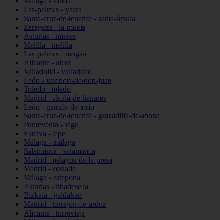
Málaga - ronda
Las-palmas - yaiza
Santa-cruz-de-tenerife - santa-úrsula
Zaragoza - la-muela
Asturias - mieres
Melilla - melilla
Las-palmas - mogán
Alicante - alcoi
Valladolid - valladolid
León - valencia-de-don-juan
Toledo - toledo
Madrid - alcalá-de-henares
León - garrafe-de-torío
Santa-cruz-de-tenerife - granadilla-de-abona
Pontevedra - vigo
Huelva - lepe
Málaga - málaga
Salamanca - salamanca
Madrid - pelayos-de-la-presa
Madrid - coslada
Málaga - estepona
Asturias - ribadesella
Bizkaia - galdakao
Madrid - torrejón-de-ardoz
Alicante - torrevieja