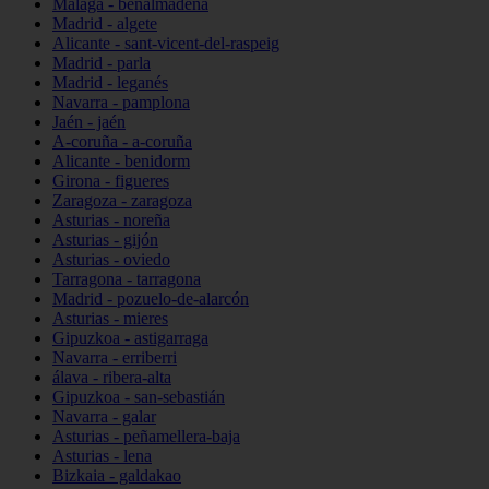
Málaga - benalmádena
Madrid - algete
Alicante - sant-vicent-del-raspeig
Madrid - parla
Madrid - leganés
Navarra - pamplona
Jaén - jaén
A-coruña - a-coruña
Alicante - benidorm
Girona - figueres
Zaragoza - zaragoza
Asturias - noreña
Asturias - gijón
Asturias - oviedo
Tarragona - tarragona
Madrid - pozuelo-de-alarcón
Asturias - mieres
Gipuzkoa - astigarraga
Navarra - erriberri
álava - ribera-alta
Gipuzkoa - san-sebastián
Navarra - galar
Asturias - peñamellera-baja
Asturias - lena
Bizkaia - galdakao