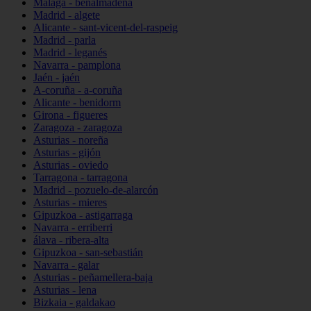
Málaga - benalmádena
Madrid - algete
Alicante - sant-vicent-del-raspeig
Madrid - parla
Madrid - leganés
Navarra - pamplona
Jaén - jaén
A-coruña - a-coruña
Alicante - benidorm
Girona - figueres
Zaragoza - zaragoza
Asturias - noreña
Asturias - gijón
Asturias - oviedo
Tarragona - tarragona
Madrid - pozuelo-de-alarcón
Asturias - mieres
Gipuzkoa - astigarraga
Navarra - erriberri
álava - ribera-alta
Gipuzkoa - san-sebastián
Navarra - galar
Asturias - peñamellera-baja
Asturias - lena
Bizkaia - galdakao