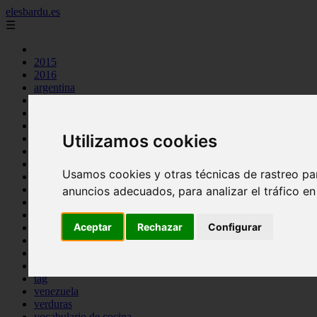
elesbardu.es
☰
2015
2016
argentina
arroz
aves
carnes
Utilizamos cookies
cocina casera
comidas
espana
Usamos cookies y otras técnicas de rastreo pa
huevos
mariscos
anuncios adecuados, para analizar el tráfico e
otros
pasta
Aceptar
Rechazar
Configurar
pescado
postres
producto
reposteria
tag
venezuela
verduras
vocabulario de cocina