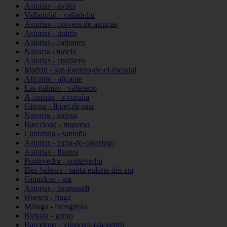
Asturias - avilés
Valladolid - valladolid
Asturias - corvera-de-asturias
Asturias - quirós
Asturias - cabranes
Navarra - tudela
Asturias - cudillero
Madrid - san-lorenzo-de-el-escorial
Alicante - alicante
Las-palmas - valleseco
A-coruña - a-coruña
Girona - lloret-de-mar
Navarra - lodosa
Barcelona - manresa
Cantabria - santoña
Asturias - tapia-de-casariego
Asturias - llanera
Pontevedra - pontevedra
Illes-balears - santa-eulària-des-riu
Gipuzkoa - aia
Asturias - taramundi
Huesca - fraga
Málaga - fuengirola
Bizkaia - getxo
Barcelona - vilanova-i-la-geltrú