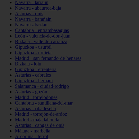
Navarra - larraun
Navarra - abaurrea-baja
Asturias - onís
Navarra - barañain
Navarra - baztan
Cantabria - entrambasaguas
León - valencia-de-don-juan
Bizkaia - valle-de-carranza
Gipuzkoa - usurbil
Gipuzkoa - urnieta
Madrid - san-fernando-de-henares
Bizkaia - loiu
Gipuzkoa - errenteria
Asturias - cabrales
Gipuzkoa - hernani
Salamanca - ciudad-rodrigo
Asturias - gozón
Madrid - torrelodones
Cantabria - santillana-del-mar
Asturias - ribadesella
Madrid - torrejón-de-ardoz
Madrid - majadahonda
Asturias - cangas-de-onís
Málaga - marbella
A-coruña - ferrol