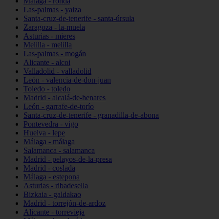
Málaga - ronda
Las-palmas - yaiza
Santa-cruz-de-tenerife - santa-úrsula
Zaragoza - la-muela
Asturias - mieres
Melilla - melilla
Las-palmas - mogán
Alicante - alcoi
Valladolid - valladolid
León - valencia-de-don-juan
Toledo - toledo
Madrid - alcalá-de-henares
León - garrafe-de-torío
Santa-cruz-de-tenerife - granadilla-de-abona
Pontevedra - vigo
Huelva - lepe
Málaga - málaga
Salamanca - salamanca
Madrid - pelayos-de-la-presa
Madrid - coslada
Málaga - estepona
Asturias - ribadesella
Bizkaia - galdakao
Madrid - torrejón-de-ardoz
Alicante - torrevieja