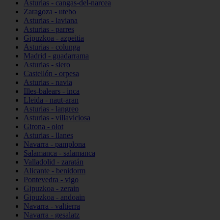
Asturias - cangas-del-narcea
Zaragoza - utebo
Asturias - laviana
Asturias - parres
Gipuzkoa - azpeitia
Asturias - colunga
Madrid - guadarrama
Asturias - siero
Castellón - orpesa
Asturias - navia
Illes-balears - inca
Lleida - naut-aran
Asturias - langreo
Asturias - villaviciosa
Girona - olot
Asturias - llanes
Navarra - pamplona
Salamanca - salamanca
Valladolid - zaratán
Alicante - benidorm
Pontevedra - vigo
Gipuzkoa - zerain
Gipuzkoa - andoain
Navarra - valtierra
Navarra - gesalatz