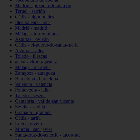
Madrid - pozuelo-de-alarcón
Teruel - sarrión
Cádiz - algodonales
Illes-balears - inca
Madrid - madrid
Málaga - torremolinos
Asturias - oviedo
Cádiz - el-puerto-de-santa-maría
Asturias - aller
Toledo - illescas
álava - vitoria-gasteiz
Málaga - marbella
Zaragoza - zaragoza
Barcelona - barcelona
Valencia - valencia
Pontevedra - lalín
Toledo - seseña
Cantabria - val-de-san-vicente
Sevilla - sevilla
Granada - granada
Cádiz - tarifa
Lugo - viveiro
Murcia - san-javier
Santa-cruz-de-tenerife - tacoronte