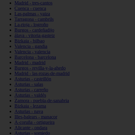
Madrid - tres-cantos
Cuenca - cuenca
Las-palmas - yaiza
Tarragona - cambrils
La-rioja - logroño
Burgos - cardeñadijo
álava - vitoria-gasteiz
Bizkaia - bilbao
Valencia - gandia
Valencia - valencia
Barcelona - barcelona
Madrid - madrid
Burgos - revilla-y-la-ahedo
Madrid - las-rozas-de-madrid
Asturias - castrillón
Asturias - salas
Asturias - carreño
Asturias - valdés
Zamora - puebla-de-sanabria
Bizkaia - lezama
Asturias - nava
Illes-balears - manacor
A-coruña - ortigueira
Alicante - ondara
Asturias - somiedo