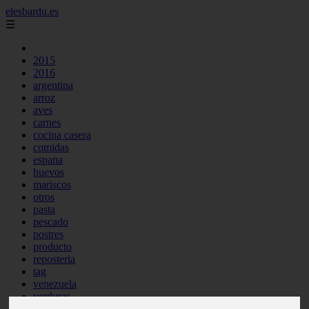
elesbardu.es
☰
2015
2016
argentina
arroz
aves
carnes
cocina casera
comidas
espana
huevos
mariscos
otros
pasta
pescado
postres
producto
reposteria
tag
venezuela
verduras
vocabulario de cocina