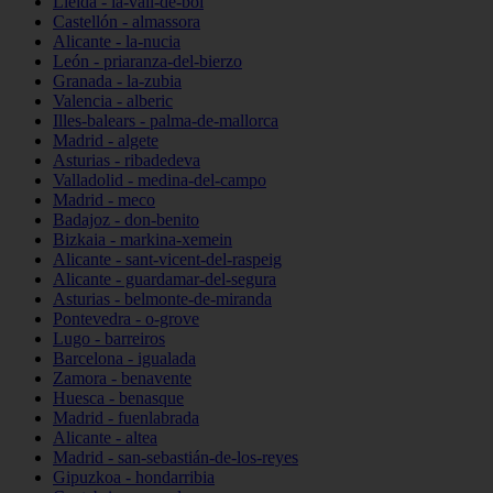
Lleida - la-vall-de-boí
Castellón - almassora
Alicante - la-nucia
León - priaranza-del-bierzo
Granada - la-zubia
Valencia - alberic
Illes-balears - palma-de-mallorca
Madrid - algete
Asturias - ribadedeva
Valladolid - medina-del-campo
Madrid - meco
Badajoz - don-benito
Bizkaia - markina-xemein
Alicante - sant-vicent-del-raspeig
Alicante - guardamar-del-segura
Asturias - belmonte-de-miranda
Pontevedra - o-grove
Lugo - barreiros
Barcelona - igualada
Zamora - benavente
Huesca - benasque
Madrid - fuenlabrada
Alicante - altea
Madrid - san-sebastián-de-los-reyes
Gipuzkoa - hondarribia