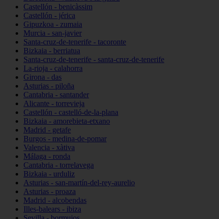
Castellón - benicàssim
Castellón - jérica
Gipuzkoa - zumaia
Murcia - san-javier
Santa-cruz-de-tenerife - tacoronte
Bizkaia - berriatua
Santa-cruz-de-tenerife - santa-cruz-de-tenerife
La-rioja - calahorra
Girona - das
Asturias - piloña
Cantabria - santander
Alicante - torrevieja
Castellón - castelló-de-la-plana
Bizkaia - amorebieta-etxano
Madrid - getafe
Burgos - medina-de-pomar
Valencia - xàtiva
Málaga - ronda
Cantabria - torrelavega
Bizkaia - urduliz
Asturias - san-martín-del-rey-aurelio
Asturias - proaza
Madrid - alcobendas
Illes-balears - ibiza
Sevilla - bormujos