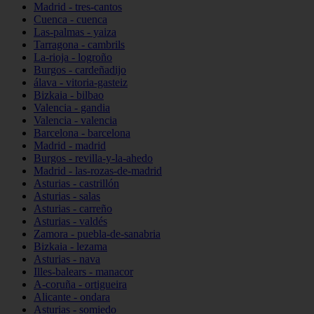
Madrid - tres-cantos
Cuenca - cuenca
Las-palmas - yaiza
Tarragona - cambrils
La-rioja - logroño
Burgos - cardeñadijo
álava - vitoria-gasteiz
Bizkaia - bilbao
Valencia - gandia
Valencia - valencia
Barcelona - barcelona
Madrid - madrid
Burgos - revilla-y-la-ahedo
Madrid - las-rozas-de-madrid
Asturias - castrillón
Asturias - salas
Asturias - carreño
Asturias - valdés
Zamora - puebla-de-sanabria
Bizkaia - lezama
Asturias - nava
Illes-balears - manacor
A-coruña - ortigueira
Alicante - ondara
Asturias - somiedo