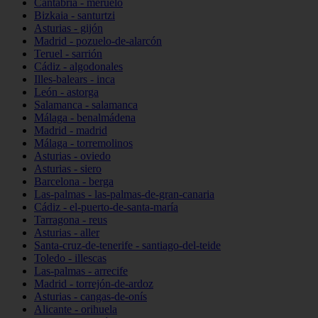
Cantabria - meruelo
Bizkaia - santurtzi
Asturias - gijón
Madrid - pozuelo-de-alarcón
Teruel - sarrión
Cádiz - algodonales
Illes-balears - inca
León - astorga
Salamanca - salamanca
Málaga - benalmádena
Madrid - madrid
Málaga - torremolinos
Asturias - oviedo
Asturias - siero
Barcelona - berga
Las-palmas - las-palmas-de-gran-canaria
Cádiz - el-puerto-de-santa-maría
Tarragona - reus
Asturias - aller
Santa-cruz-de-tenerife - santiago-del-teide
Toledo - illescas
Las-palmas - arrecife
Madrid - torrejón-de-ardoz
Asturias - cangas-de-onís
Alicante - orihuela