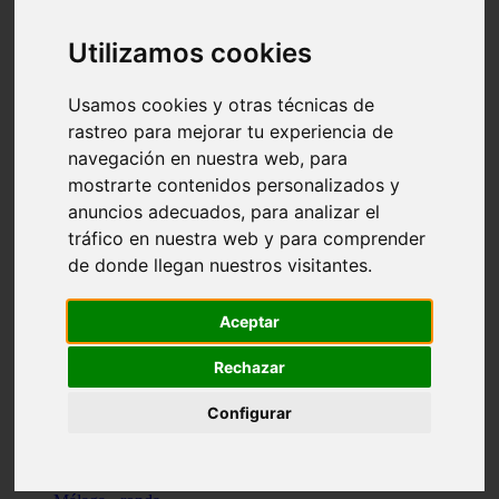
Madrid - pozuelo-de-alarcón
Teruel - sarrión
Utilizamos cookies
Cádiz - algodonales
Illes-balears - inca
Madrid - madrid
Usamos cookies y otras técnicas de
Málaga - torremolinos
rastreo para mejorar tu experiencia de
Asturias - oviedo
navegación en nuestra web, para
Cádiz - el-puerto-de-santa-maría
Asturias - aller
mostrarte contenidos personalizados y
Toledo - illescas
anuncios adecuados, para analizar el
álava - vitoria-gasteiz
tráfico en nuestra web y para comprender
Málaga - marbella
Zaragoza - zaragoza
de donde llegan nuestros visitantes.
Barcelona - barcelona
Valencia - valencia
Pontevedra - lalín
Aceptar
Toledo - seseña
Cantabria - val-de-san-vicente
Rechazar
Sevilla - sevilla
Granada - granada
Configurar
Cádiz - tarifa
Lugo - viveiro
Murcia - san-javier
Santa-cruz-de-tenerife - tacoronte