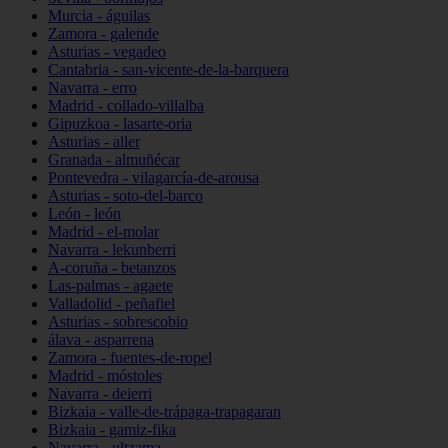
Murcia - águilas
Zamora - galende
Asturias - vegadeo
Cantabria - san-vicente-de-la-barquera
Navarra - erro
Madrid - collado-villalba
Gipuzkoa - lasarte-oria
Asturias - aller
Granada - almuñécar
Pontevedra - vilagarcía-de-arousa
Asturias - soto-del-barco
León - león
Madrid - el-molar
Navarra - lekunberri
A-coruña - betanzos
Las-palmas - agaete
Valladolid - peñafiel
Asturias - sobrescobio
álava - asparrena
Zamora - fuentes-de-ropel
Madrid - móstoles
Navarra - deierri
Bizkaia - valle-de-trápaga-trapagaran
Bizkaia - gamiz-fika
Navarra - ultzama