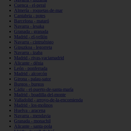
Cuenca - el-peral
Almería - roquetas-de-mar
Cantabria - potes
Barcelona - mataró
Navarra - lesaka
Granada - granada
Madrid - el-vellón
Navarra - cintruénigo
Gipuzkoa - legorreta
Navarra - izaba
Madrid - rivas-vaciamadrid
Alicante - dénia
León - ponferrada
Madrid - alcorcón
Girona - palau-sator
Burgos - burgos
Cádiz - el-puerto-de-santa-maría
Madrid - boadilla-del-monte
Valladolid - arroyo-de-la-encomienda
Madrid - los-molinos
Huelva - aracena
Navarra - mendavia
Granada - monachil
Alicante - santa-pola