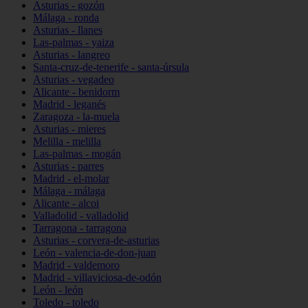
Asturias - gozón
Málaga - ronda
Asturias - llanes
Las-palmas - yaiza
Asturias - langreo
Santa-cruz-de-tenerife - santa-úrsula
Asturias - vegadeo
Alicante - benidorm
Madrid - leganés
Zaragoza - la-muela
Asturias - mieres
Melilla - melilla
Las-palmas - mogán
Asturias - parres
Madrid - el-molar
Málaga - málaga
Alicante - alcoi
Valladolid - valladolid
Tarragona - tarragona
Asturias - corvera-de-asturias
León - valencia-de-don-juan
Madrid - valdemoro
Madrid - villaviciosa-de-odón
León - león
Toledo - toledo