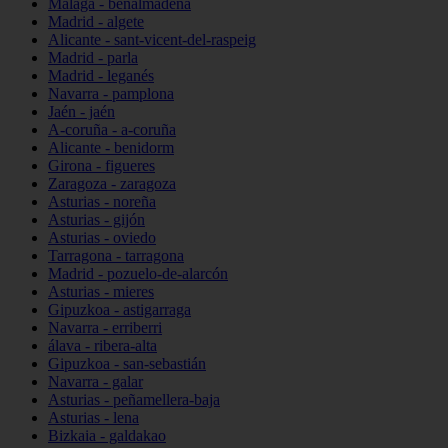
Málaga - benalmádena
Madrid - algete
Alicante - sant-vicent-del-raspeig
Madrid - parla
Madrid - leganés
Navarra - pamplona
Jaén - jaén
A-coruña - a-coruña
Alicante - benidorm
Girona - figueres
Zaragoza - zaragoza
Asturias - noreña
Asturias - gijón
Asturias - oviedo
Tarragona - tarragona
Madrid - pozuelo-de-alarcón
Asturias - mieres
Gipuzkoa - astigarraga
Navarra - erriberri
álava - ribera-alta
Gipuzkoa - san-sebastián
Navarra - galar
Asturias - peñamellera-baja
Asturias - lena
Bizkaia - galdakao