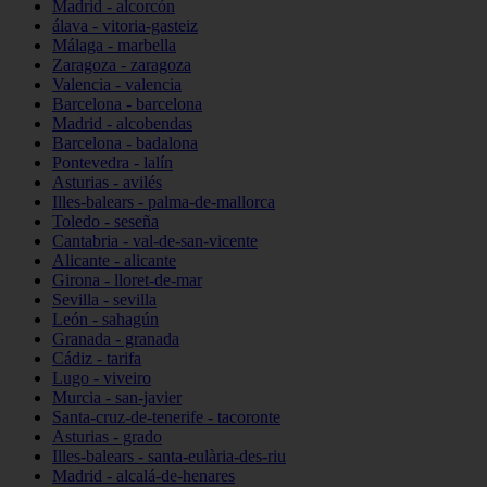
Madrid - alcorcón
álava - vitoria-gasteiz
Málaga - marbella
Zaragoza - zaragoza
Valencia - valencia
Barcelona - barcelona
Madrid - alcobendas
Barcelona - badalona
Pontevedra - lalín
Asturias - avilés
Illes-balears - palma-de-mallorca
Toledo - seseña
Cantabria - val-de-san-vicente
Alicante - alicante
Girona - lloret-de-mar
Sevilla - sevilla
León - sahagún
Granada - granada
Cádiz - tarifa
Lugo - viveiro
Murcia - san-javier
Santa-cruz-de-tenerife - tacoronte
Asturias - grado
Illes-balears - santa-eulària-des-riu
Madrid - alcalá-de-henares