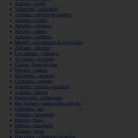
Asturias - avilés
Valladolid - valladolid
Asturias - corvera-de-asturias
Asturias - quirós
Asturias - cabranes
Navarra - tudela
Asturias - cudillero
Madrid - san-lorenzo-de-el-escorial
Alicante - alicante
Las-palmas - valleseco
A-coruña - a-coruña
Girona - lloret-de-mar
Navarra - lodosa
Barcelona - manresa
Cantabria - santoña
Asturias - tapia-de-casariego
Asturias - llanera
Pontevedra - pontevedra
Illes-balears - santa-eulària-des-riu
Gipuzkoa - aia
Asturias - taramundi
Huesca - fraga
Málaga - fuengirola
Bizkaia - getxo
Barcelona - vilanova-i-la-geltrú