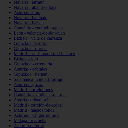
Navarra - larraun
Navarra - abaurrea-baja
Asturias - onís
Navarra - barañain
Navarra - baztan
Cantabria - entrambasaguas
León - valencia-de-don-juan
Bizkaia - valle-de-carranza
Gipuzkoa - usurbil
Gipuzkoa - urnieta
Madrid - san-fernando-de-henares
Bizkaia - loiu
Gipuzkoa - errenteria
Asturias - cabrales
Gipuzkoa - hernani
Salamanca - ciudad-rodrigo
Asturias - gozón
Madrid - torrelodones
Cantabria - santillana-del-mar
Asturias - ribadesella
Madrid - torrejón-de-ardoz
Madrid - majadahonda
Asturias - cangas-de-onís
Málaga - marbella
A-coruña - ferrol