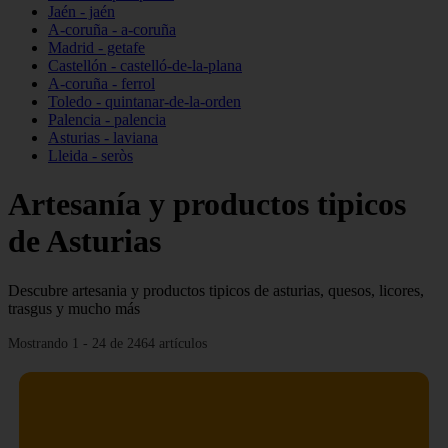
Jaén - jaén
A-coruña - a-coruña
Madrid - getafe
Castellón - castelló-de-la-plana
A-coruña - ferrol
Toledo - quintanar-de-la-orden
Palencia - palencia
Asturias - laviana
Lleida - seròs
Artesanía y productos tipicos
de Asturias
Descubre artesania y productos tipicos de asturias, quesos, licores,
trasgus y mucho más
Mostrando 1 - 24 de 2464 artículos