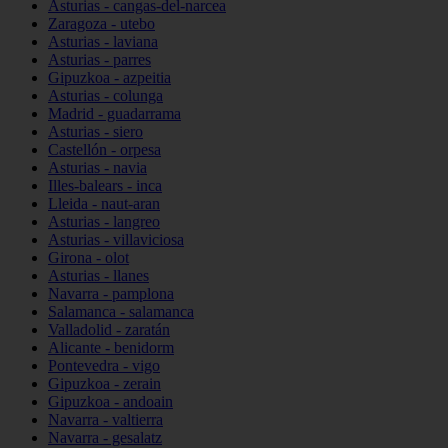
Asturias - cangas-del-narcea
Zaragoza - utebo
Asturias - laviana
Asturias - parres
Gipuzkoa - azpeitia
Asturias - colunga
Madrid - guadarrama
Asturias - siero
Castellón - orpesa
Asturias - navia
Illes-balears - inca
Lleida - naut-aran
Asturias - langreo
Asturias - villaviciosa
Girona - olot
Asturias - llanes
Navarra - pamplona
Salamanca - salamanca
Valladolid - zaratán
Alicante - benidorm
Pontevedra - vigo
Gipuzkoa - zerain
Gipuzkoa - andoain
Navarra - valtierra
Navarra - gesalatz