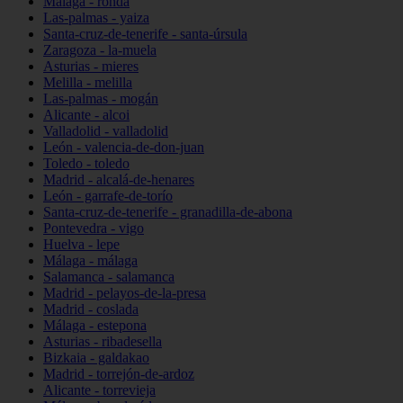
Málaga - ronda
Las-palmas - yaiza
Santa-cruz-de-tenerife - santa-úrsula
Zaragoza - la-muela
Asturias - mieres
Melilla - melilla
Las-palmas - mogán
Alicante - alcoi
Valladolid - valladolid
León - valencia-de-don-juan
Toledo - toledo
Madrid - alcalá-de-henares
León - garrafe-de-torío
Santa-cruz-de-tenerife - granadilla-de-abona
Pontevedra - vigo
Huelva - lepe
Málaga - málaga
Salamanca - salamanca
Madrid - pelayos-de-la-presa
Madrid - coslada
Málaga - estepona
Asturias - ribadesella
Bizkaia - galdakao
Madrid - torrejón-de-ardoz
Alicante - torrevieja