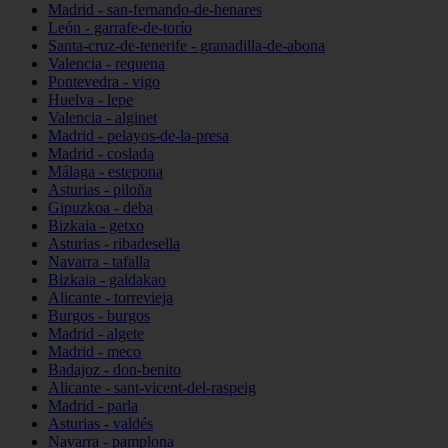
Madrid - san-fernando-de-henares
León - garrafe-de-torío
Santa-cruz-de-tenerife - granadilla-de-abona
Valencia - requena
Pontevedra - vigo
Huelva - lepe
Valencia - alginet
Madrid - pelayos-de-la-presa
Madrid - coslada
Málaga - estepona
Asturias - piloña
Gipuzkoa - deba
Bizkaia - getxo
Asturias - ribadesella
Navarra - tafalla
Bizkaia - galdakao
Alicante - torrevieja
Burgos - burgos
Madrid - algete
Madrid - meco
Badajoz - don-benito
Alicante - sant-vicent-del-raspeig
Madrid - parla
Asturias - valdés
Navarra - pamplona