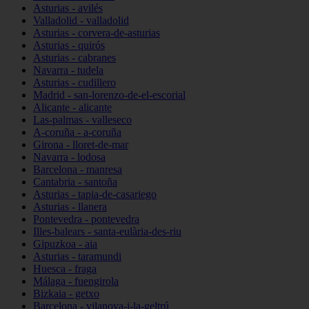
Asturias - avilés
Valladolid - valladolid
Asturias - corvera-de-asturias
Asturias - quirós
Asturias - cabranes
Navarra - tudela
Asturias - cudillero
Madrid - san-lorenzo-de-el-escorial
Alicante - alicante
Las-palmas - valleseco
A-coruña - a-coruña
Girona - lloret-de-mar
Navarra - lodosa
Barcelona - manresa
Cantabria - santoña
Asturias - tapia-de-casariego
Asturias - llanera
Pontevedra - pontevedra
Illes-balears - santa-eulària-des-riu
Gipuzkoa - aia
Asturias - taramundi
Huesca - fraga
Málaga - fuengirola
Bizkaia - getxo
Barcelona - vilanova-i-la-geltrú