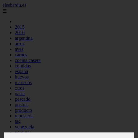
elesbardu.es
☰
2015
2016
argentina
arroz
aves
carnes
cocina casera
comidas
espana
huevos
mariscos
otros
pasta
pescado
postres
producto
reposteria
tag
venezuela
verduras
vocabulario de cocina