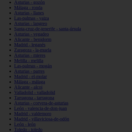
Asturias - gozón
Málaga - ronda
Asturias - llanes
Las-palmas - yaiza
Asturias - langreo
Santa-cruz-de-tenerife - santa-úrsula
Asturias - vegadeo
Alicante - benidorm
Madrid - leganés
Zaragoza - la-muela
Asturias - mieres
Melilla - melilla
Las-palmas - mogán
Asturias - parres
Madrid - el-molar
Málaga - málaga
Alicante - alcoi
Valladolid - valladolid
Tarragona - tarragona
Asturias - corvera-de-asturias
León - valencia-de-don-juan
Madrid - valdemoro
Madrid - villaviciosa-de-odón
León - león
Toledo - toledo