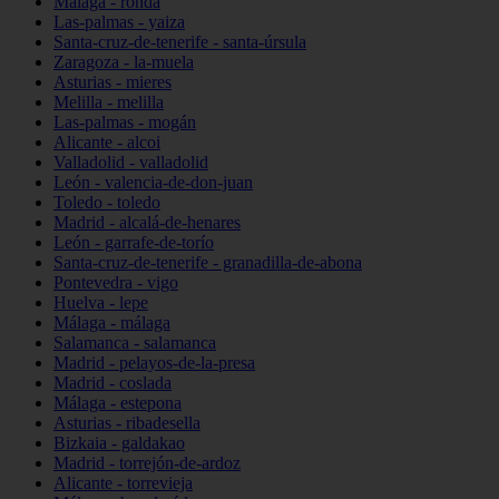
Málaga - ronda
Las-palmas - yaiza
Santa-cruz-de-tenerife - santa-úrsula
Zaragoza - la-muela
Asturias - mieres
Melilla - melilla
Las-palmas - mogán
Alicante - alcoi
Valladolid - valladolid
León - valencia-de-don-juan
Toledo - toledo
Madrid - alcalá-de-henares
León - garrafe-de-torío
Santa-cruz-de-tenerife - granadilla-de-abona
Pontevedra - vigo
Huelva - lepe
Málaga - málaga
Salamanca - salamanca
Madrid - pelayos-de-la-presa
Madrid - coslada
Málaga - estepona
Asturias - ribadesella
Bizkaia - galdakao
Madrid - torrejón-de-ardoz
Alicante - torrevieja