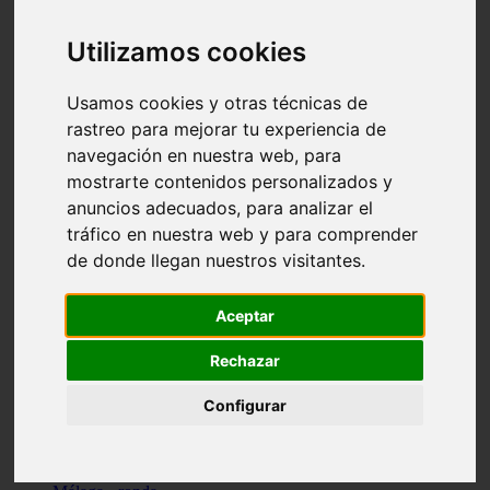
Madrid - pozuelo-de-alarcón
Teruel - sarrión
Utilizamos cookies
Cádiz - algodonales
Illes-balears - inca
Madrid - madrid
Usamos cookies y otras técnicas de
Málaga - torremolinos
rastreo para mejorar tu experiencia de
Asturias - oviedo
navegación en nuestra web, para
Cádiz - el-puerto-de-santa-maría
Asturias - aller
mostrarte contenidos personalizados y
Toledo - illescas
anuncios adecuados, para analizar el
álava - vitoria-gasteiz
tráfico en nuestra web y para comprender
Málaga - marbella
Zaragoza - zaragoza
de donde llegan nuestros visitantes.
Barcelona - barcelona
Valencia - valencia
Pontevedra - lalín
Aceptar
Toledo - seseña
Cantabria - val-de-san-vicente
Rechazar
Sevilla - sevilla
Granada - granada
Configurar
Cádiz - tarifa
Lugo - viveiro
Murcia - san-javier
Santa-cruz-de-tenerife - tacoronte