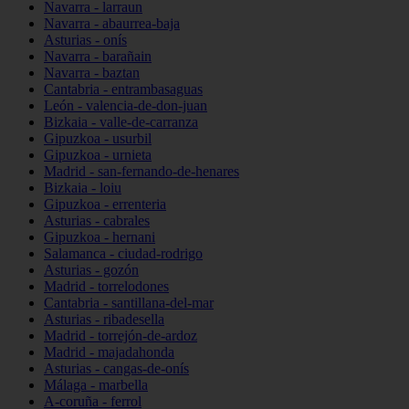
Navarra - larraun
Navarra - abaurrea-baja
Asturias - onís
Navarra - barañain
Navarra - baztan
Cantabria - entrambasaguas
León - valencia-de-don-juan
Bizkaia - valle-de-carranza
Gipuzkoa - usurbil
Gipuzkoa - urnieta
Madrid - san-fernando-de-henares
Bizkaia - loiu
Gipuzkoa - errenteria
Asturias - cabrales
Gipuzkoa - hernani
Salamanca - ciudad-rodrigo
Asturias - gozón
Madrid - torrelodones
Cantabria - santillana-del-mar
Asturias - ribadesella
Madrid - torrejón-de-ardoz
Madrid - majadahonda
Asturias - cangas-de-onís
Málaga - marbella
A-coruña - ferrol