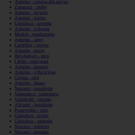
Asturias - cangas-del-narcea
Zaragoza - utebo
Asturias - laviana
Asturias - parres
Gipuzkoa - azpeitia
Asturias - colunga
Madrid - guadarrama
Asturias - siero
Castellón - orpesa
Asturias - navia
Illes-balears - inca
Lleida - naut-aran
Asturias - langreo
Asturias - villaviciosa
Girona - olot
Asturias - llanes
Navarra - pamplona
Salamanca - salamanca
Valladolid - zaratán
Alicante - benidorm
Pontevedra - vigo
Gipuzkoa - zerain
Gipuzkoa - andoain
Navarra - valtierra
Navarra - gesalatz