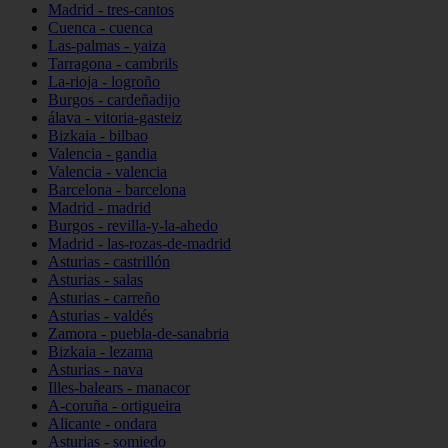
Madrid - tres-cantos
Cuenca - cuenca
Las-palmas - yaiza
Tarragona - cambrils
La-rioja - logroño
Burgos - cardeñadijo
álava - vitoria-gasteiz
Bizkaia - bilbao
Valencia - gandia
Valencia - valencia
Barcelona - barcelona
Madrid - madrid
Burgos - revilla-y-la-ahedo
Madrid - las-rozas-de-madrid
Asturias - castrillón
Asturias - salas
Asturias - carreño
Asturias - valdés
Zamora - puebla-de-sanabria
Bizkaia - lezama
Asturias - nava
Illes-balears - manacor
A-coruña - ortigueira
Alicante - ondara
Asturias - somiedo