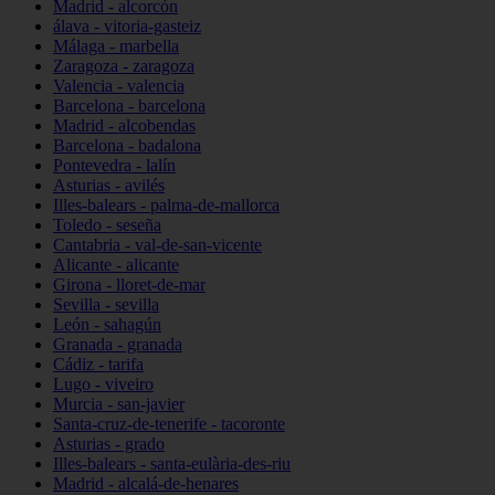
Madrid - alcorcón
álava - vitoria-gasteiz
Málaga - marbella
Zaragoza - zaragoza
Valencia - valencia
Barcelona - barcelona
Madrid - alcobendas
Barcelona - badalona
Pontevedra - lalín
Asturias - avilés
Illes-balears - palma-de-mallorca
Toledo - seseña
Cantabria - val-de-san-vicente
Alicante - alicante
Girona - lloret-de-mar
Sevilla - sevilla
León - sahagún
Granada - granada
Cádiz - tarifa
Lugo - viveiro
Murcia - san-javier
Santa-cruz-de-tenerife - tacoronte
Asturias - grado
Illes-balears - santa-eulària-des-riu
Madrid - alcalá-de-henares