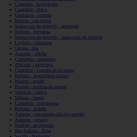
Castellón - benicàssim
Castellón - jérica
Gipuzkoa - zumaia
Murcia - san-javier
Santa-cruz-de-tenerife - tacoronte
Bizkaia - berriatua
Santa-cruz-de-tenerife - santa-cruz-de-tenerife
La-rioja - calahorra
Girona - das
Asturias - piloña
Cantabria - santander
Alicante - torrevieja
Castellón - castelló-de-la-plana
Bizkaia - amorebieta-etxano
Madrid - getafe
Burgos - medina-de-pomar
Valencia - xàtiva
Málaga - ronda
Cantabria - torrelavega
Bizkaia - urduliz
Asturias - san-martín-del-rey-aurelio
Asturias - proaza
Madrid - alcobendas
Illes-balears - ibiza
Sevilla - bormujos