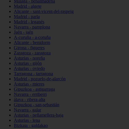
Málaga - benalmádena
Madrid - algete
Alicante - sant-vicent-del-raspeig
Madrid - parla
Madrid - leganés
Navarra - pamplona
Jaén - jaén
A-coruña - a-coruña
Alicante - benidorm
Girona - figueres
Zaragoza - zaragoza
Asturias - noreña
Asturias - gijón
Asturias - oviedo
Tarragona - tarragona
Madrid - pozuelo-de-alarcón
Asturias - mieres
Gipuzkoa - astigarraga
Navarra - erriberri
álava - ribera-alta
Gipuzkoa - san-sebastián
Navarra - galar
Asturias - peñamellera-baja
Asturias - lena
Bizkaia - galdakao