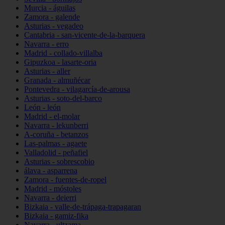
Murcia - águilas
Zamora - galende
Asturias - vegadeo
Cantabria - san-vicente-de-la-barquera
Navarra - erro
Madrid - collado-villalba
Gipuzkoa - lasarte-oria
Asturias - aller
Granada - almuñécar
Pontevedra - vilagarcía-de-arousa
Asturias - soto-del-barco
León - león
Madrid - el-molar
Navarra - lekunberri
A-coruña - betanzos
Las-palmas - agaete
Valladolid - peñafiel
Asturias - sobrescobio
álava - asparrena
Zamora - fuentes-de-ropel
Madrid - móstoles
Navarra - deierri
Bizkaia - valle-de-trápaga-trapagaran
Bizkaia - gamiz-fika
Navarra - ultzama