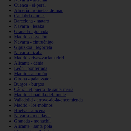
Cuenca - el-peral
Almería - roquetas-de-mar
Cantabria - potes
Barcelona - mataró
Navarra - lesaka
Granada - granada
Madrid - el-vellón
Navarra - cintruénigo
Gipuzkoa - legorreta
Navarra - izaba
Madrid - rivas-vaciamadrid
Alicante - dénia
León - ponferrada
Madrid - alcorcón
Girona - palau-sator
Burgos - burgos
Cádiz - el-puerto-de-santa-maría
Madrid - boadilla-del-monte
Valladolid - arroyo-de-la-encomienda
Madrid - los-molinos
Huelva - aracena
Navarra - mendavia
Granada - monachil
Alicante - santa-pola