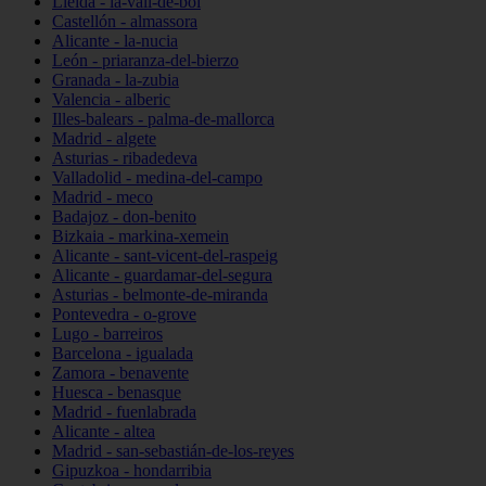
Lleida - la-vall-de-boí
Castellón - almassora
Alicante - la-nucia
León - priaranza-del-bierzo
Granada - la-zubia
Valencia - alberic
Illes-balears - palma-de-mallorca
Madrid - algete
Asturias - ribadedeva
Valladolid - medina-del-campo
Madrid - meco
Badajoz - don-benito
Bizkaia - markina-xemein
Alicante - sant-vicent-del-raspeig
Alicante - guardamar-del-segura
Asturias - belmonte-de-miranda
Pontevedra - o-grove
Lugo - barreiros
Barcelona - igualada
Zamora - benavente
Huesca - benasque
Madrid - fuenlabrada
Alicante - altea
Madrid - san-sebastián-de-los-reyes
Gipuzkoa - hondarribia