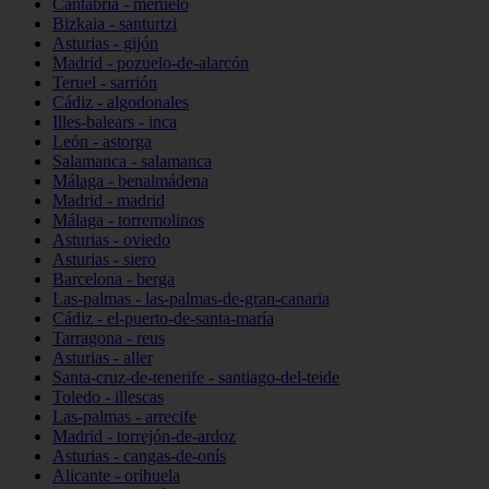
Cantabria - meruelo
Bizkaia - santurtzi
Asturias - gijón
Madrid - pozuelo-de-alarcón
Teruel - sarrión
Cádiz - algodonales
Illes-balears - inca
León - astorga
Salamanca - salamanca
Málaga - benalmádena
Madrid - madrid
Málaga - torremolinos
Asturias - oviedo
Asturias - siero
Barcelona - berga
Las-palmas - las-palmas-de-gran-canaria
Cádiz - el-puerto-de-santa-maría
Tarragona - reus
Asturias - aller
Santa-cruz-de-tenerife - santiago-del-teide
Toledo - illescas
Las-palmas - arrecife
Madrid - torrejón-de-ardoz
Asturias - cangas-de-onís
Alicante - orihuela