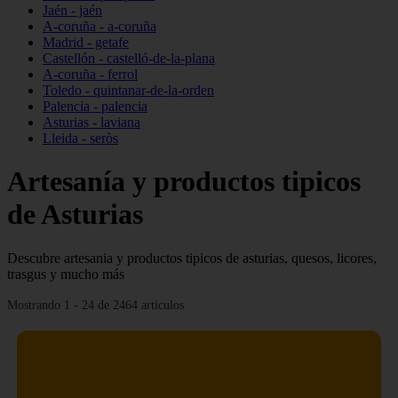
Jaén - jaén
A-coruña - a-coruña
Madrid - getafe
Castellón - castelló-de-la-plana
A-coruña - ferrol
Toledo - quintanar-de-la-orden
Palencia - palencia
Asturias - laviana
Lleida - seròs
Artesanía y productos tipicos
de Asturias
Descubre artesania y productos tipicos de asturias, quesos, licores,
trasgus y mucho más
Mostrando 1 - 24 de 2464 artículos