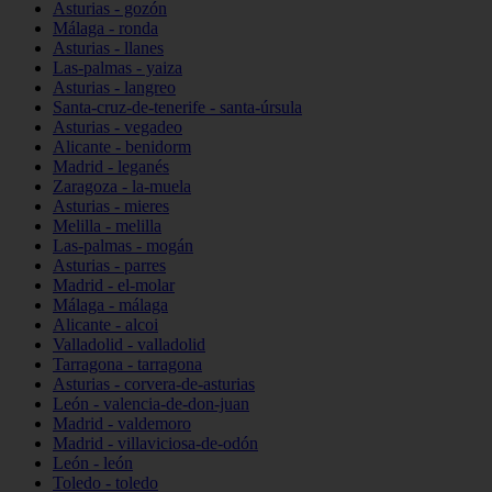
Asturias - gozón
Málaga - ronda
Asturias - llanes
Las-palmas - yaiza
Asturias - langreo
Santa-cruz-de-tenerife - santa-úrsula
Asturias - vegadeo
Alicante - benidorm
Madrid - leganés
Zaragoza - la-muela
Asturias - mieres
Melilla - melilla
Las-palmas - mogán
Asturias - parres
Madrid - el-molar
Málaga - málaga
Alicante - alcoi
Valladolid - valladolid
Tarragona - tarragona
Asturias - corvera-de-asturias
León - valencia-de-don-juan
Madrid - valdemoro
Madrid - villaviciosa-de-odón
León - león
Toledo - toledo