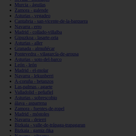
Murcia - águilas
Zamora - galende
Asturias - vegadeo
Cantabria - san-vicente-de-la-barquera
Navarra - erro
Madrid - collado-villalba
Gipuzkoa - lasarte-oria
Asturias - aller
Granada - almuñécar
Pontevedra - vilagarcía-de-arousa
Asturias - soto-del-barco
León - león
Madrid - el-molar
Navarra - lekunberri
A-coruña - betanzos
Las-palmas - agaete
Valladolid - peñafiel
Asturias - sobrescobio
álava - asparrena
Zamora - fuentes-de-ropel
Madrid - móstoles
Navarra - deierri
Bizkaia - valle-de-trápaga-trapagaran
Bizkaia - gamiz-fika
Navarra - ultzama