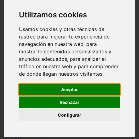
Madrid - pozuelo-de-alarcón
Teruel - sarrión
Utilizamos cookies
Cádiz - algodonales
Illes-balears - inca
Madrid - madrid
Usamos cookies y otras técnicas de
Málaga - torremolinos
rastreo para mejorar tu experiencia de
Asturias - oviedo
navegación en nuestra web, para
Cádiz - el-puerto-de-santa-maría
Asturias - aller
mostrarte contenidos personalizados y
Toledo - illescas
anuncios adecuados, para analizar el
álava - vitoria-gasteiz
tráfico en nuestra web y para comprender
Málaga - marbella
Zaragoza - zaragoza
de donde llegan nuestros visitantes.
Barcelona - barcelona
Valencia - valencia
Pontevedra - lalín
Aceptar
Toledo - seseña
Cantabria - val-de-san-vicente
Rechazar
Sevilla - sevilla
Granada - granada
Configurar
Cádiz - tarifa
Lugo - viveiro
Murcia - san-javier
Santa-cruz-de-tenerife - tacoronte