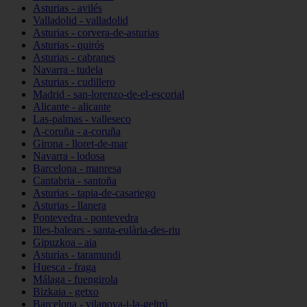
Asturias - avilés
Valladolid - valladolid
Asturias - corvera-de-asturias
Asturias - quirós
Asturias - cabranes
Navarra - tudela
Asturias - cudillero
Madrid - san-lorenzo-de-el-escorial
Alicante - alicante
Las-palmas - valleseco
A-coruña - a-coruña
Girona - lloret-de-mar
Navarra - lodosa
Barcelona - manresa
Cantabria - santoña
Asturias - tapia-de-casariego
Asturias - llanera
Pontevedra - pontevedra
Illes-balears - santa-eulària-des-riu
Gipuzkoa - aia
Asturias - taramundi
Huesca - fraga
Málaga - fuengirola
Bizkaia - getxo
Barcelona - vilanova-i-la-geltrú