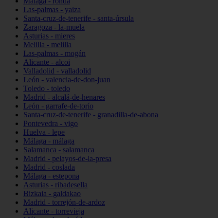
Málaga - ronda
Las-palmas - yaiza
Santa-cruz-de-tenerife - santa-úrsula
Zaragoza - la-muela
Asturias - mieres
Melilla - melilla
Las-palmas - mogán
Alicante - alcoi
Valladolid - valladolid
León - valencia-de-don-juan
Toledo - toledo
Madrid - alcalá-de-henares
León - garrafe-de-torío
Santa-cruz-de-tenerife - granadilla-de-abona
Pontevedra - vigo
Huelva - lepe
Málaga - málaga
Salamanca - salamanca
Madrid - pelayos-de-la-presa
Madrid - coslada
Málaga - estepona
Asturias - ribadesella
Bizkaia - galdakao
Madrid - torrejón-de-ardoz
Alicante - torrevieja