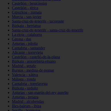
Castellón - benicàssim
Castellón - jérica
Gipuzkoa - zumaia
Murcia - san-javier
Santa-cruz-de-tenerife - tacoronte
Bizkaia - berriatua
Santa-cruz-de-tenerife - santa-cruz-de-tenerife
La-rioja - calahorra
Girona - das
Asturias - piloña
Cantabria - santander
Alicante - torrevieja
Castellón - castelló-de-la-plana
Bizkaia - amorebieta-etxano
Madrid - getafe
Burgos - medina-de-pomar
Valencia - xàtiva
Málaga - ronda
Cantabria - torrelavega
Bizkaia - urduliz
Asturias - san-martín-del-rey-aurelio
Asturias - proaza
Madrid - alcobendas
Illes-balears - ibiza
Sevilla - bormujos