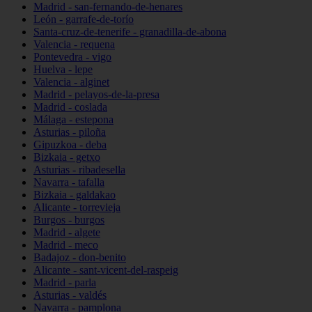
Madrid - san-fernando-de-henares
León - garrafe-de-torío
Santa-cruz-de-tenerife - granadilla-de-abona
Valencia - requena
Pontevedra - vigo
Huelva - lepe
Valencia - alginet
Madrid - pelayos-de-la-presa
Madrid - coslada
Málaga - estepona
Asturias - piloña
Gipuzkoa - deba
Bizkaia - getxo
Asturias - ribadesella
Navarra - tafalla
Bizkaia - galdakao
Alicante - torrevieja
Burgos - burgos
Madrid - algete
Madrid - meco
Badajoz - don-benito
Alicante - sant-vicent-del-raspeig
Madrid - parla
Asturias - valdés
Navarra - pamplona