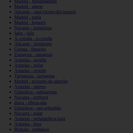
Málaga - benalmádena
Madrid - algete
Alicante - sant-vicent-del-raspeig
Madrid - parla
Madrid - leganés
Navarra - pamplona
Jaén - jaén
A-coruña - a-coruña
Alicante - benidorm
Girona - figueres
Zaragoza - zaragoza
Asturias - noreña
Asturias - gijón
Asturias - oviedo
Tarragona - tarragona
Madrid - pozuelo-de-alarcón
Asturias - mieres
Gipuzkoa - astigarraga
Navarra - erriberri
álava - ribera-alta
Gipuzkoa - san-sebastián
Navarra - galar
Asturias - peñamellera-baja
Asturias - lena
Bizkaia - galdakao