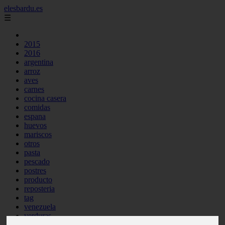
elesbardu.es
☰
2015
2016
argentina
arroz
aves
carnes
cocina casera
comidas
espana
huevos
mariscos
otros
pasta
pescado
postres
producto
reposteria
tag
venezuela
verduras
vocabulario de cocina