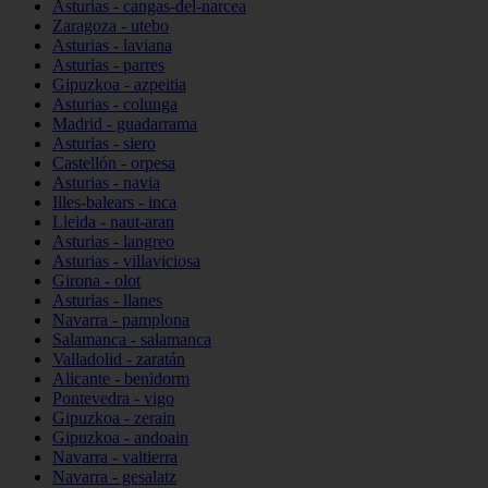
Asturias - cangas-del-narcea
Zaragoza - utebo
Asturias - laviana
Asturias - parres
Gipuzkoa - azpeitia
Asturias - colunga
Madrid - guadarrama
Asturias - siero
Castellón - orpesa
Asturias - navia
Illes-balears - inca
Lleida - naut-aran
Asturias - langreo
Asturias - villaviciosa
Girona - olot
Asturias - llanes
Navarra - pamplona
Salamanca - salamanca
Valladolid - zaratán
Alicante - benidorm
Pontevedra - vigo
Gipuzkoa - zerain
Gipuzkoa - andoain
Navarra - valtierra
Navarra - gesalatz