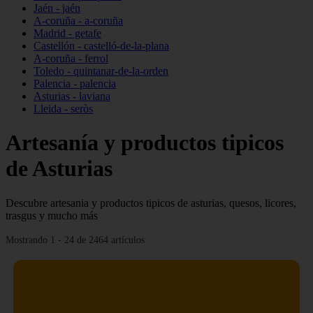
Jaén - jaén
A-coruña - a-coruña
Madrid - getafe
Castellón - castelló-de-la-plana
A-coruña - ferrol
Toledo - quintanar-de-la-orden
Palencia - palencia
Asturias - laviana
Lleida - seròs
Artesanía y productos tipicos
de Asturias
Descubre artesania y productos tipicos de asturias, quesos, licores,
trasgus y mucho más
Mostrando 1 - 24 de 2464 artículos