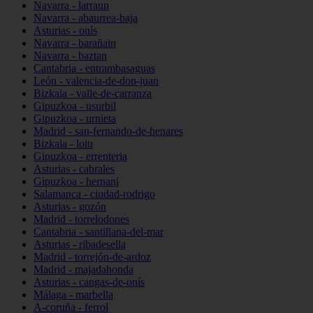
Navarra - larraun
Navarra - abaurrea-baja
Asturias - onís
Navarra - barañain
Navarra - baztan
Cantabria - entrambasaguas
León - valencia-de-don-juan
Bizkaia - valle-de-carranza
Gipuzkoa - usurbil
Gipuzkoa - urnieta
Madrid - san-fernando-de-henares
Bizkaia - loiu
Gipuzkoa - errenteria
Asturias - cabrales
Gipuzkoa - hernani
Salamanca - ciudad-rodrigo
Asturias - gozón
Madrid - torrelodones
Cantabria - santillana-del-mar
Asturias - ribadesella
Madrid - torrejón-de-ardoz
Madrid - majadahonda
Asturias - cangas-de-onís
Málaga - marbella
A-coruña - ferrol