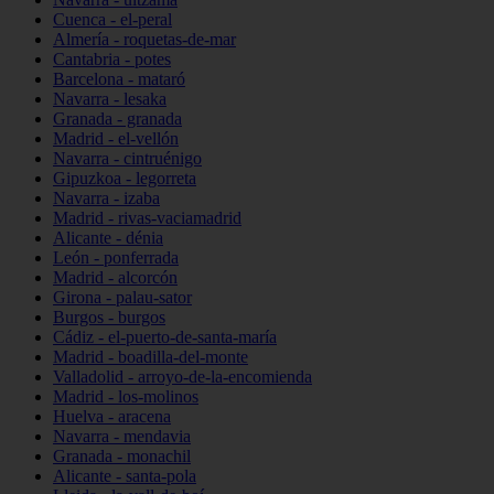
Cuenca - el-peral
Almería - roquetas-de-mar
Cantabria - potes
Barcelona - mataró
Navarra - lesaka
Granada - granada
Madrid - el-vellón
Navarra - cintruénigo
Gipuzkoa - legorreta
Navarra - izaba
Madrid - rivas-vaciamadrid
Alicante - dénia
León - ponferrada
Madrid - alcorcón
Girona - palau-sator
Burgos - burgos
Cádiz - el-puerto-de-santa-maría
Madrid - boadilla-del-monte
Valladolid - arroyo-de-la-encomienda
Madrid - los-molinos
Huelva - aracena
Navarra - mendavia
Granada - monachil
Alicante - santa-pola