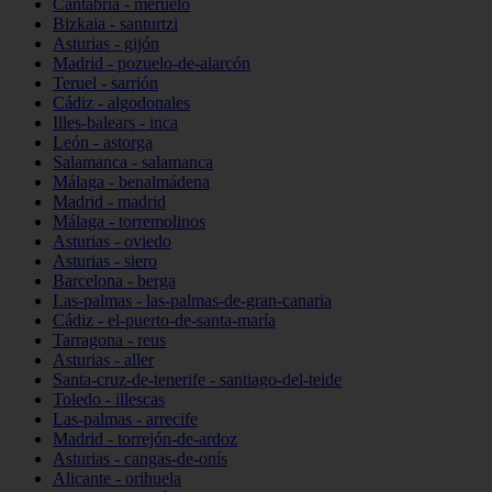
Cantabria - meruelo
Bizkaia - santurtzi
Asturias - gijón
Madrid - pozuelo-de-alarcón
Teruel - sarrión
Cádiz - algodonales
Illes-balears - inca
León - astorga
Salamanca - salamanca
Málaga - benalmádena
Madrid - madrid
Málaga - torremolinos
Asturias - oviedo
Asturias - siero
Barcelona - berga
Las-palmas - las-palmas-de-gran-canaria
Cádiz - el-puerto-de-santa-maría
Tarragona - reus
Asturias - aller
Santa-cruz-de-tenerife - santiago-del-teide
Toledo - illescas
Las-palmas - arrecife
Madrid - torrejón-de-ardoz
Asturias - cangas-de-onís
Alicante - orihuela