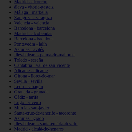
Madrid - alcorcón
álava - vitoria-gasteiz
Málaga - marbella
Zaragoza - zaragoza
Valencia - valencia
Barcelona - barcelona
Madrid - alcobendas
Barcelona - badalona
Pontevedra - lalín
Asturias - avilés
Illes-balears - palma-de-mallorca
Toledo - seseña
Cantabria - val-de-san-vicente
Alicante - alicante
Girona - lloret-de-mar
Sevilla - sevilla
León - sahagún
Granada - granada
Cádiz - tarifa
Lugo - viveiro
Murcia - san-javier
Santa-cruz-de-tenerife - tacoronte
Asturias - grado
Illes-balears - santa-eulària-des-riu
Madrid - alcalá-de-henares