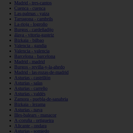
Madrid - tres-cantos
Cuenca - cuenca
Las-palmas - yaiza
Tarragona - cambrils
La-rioja - logroño
Burgos - cardeñadijo
álava - vitoria-gasteiz
Bizkaia - bilbao
Valencia - gandia
Valencia - valencia
Barcelona - barcelona
Madrid - madrid
Burgos - revilla-y-la-ahedo
Madrid - las-rozas-de-madrid
Asturias - castrillón
Asturias - salas
Asturias - carreño
Asturias - valdés
Zamora - puebla-de-sanabria
Bizkaia - lezama
Asturias - nava
Illes-balears - manacor
A-coruña - ortigueira
Alicante - ondara
Asturias - somiedo