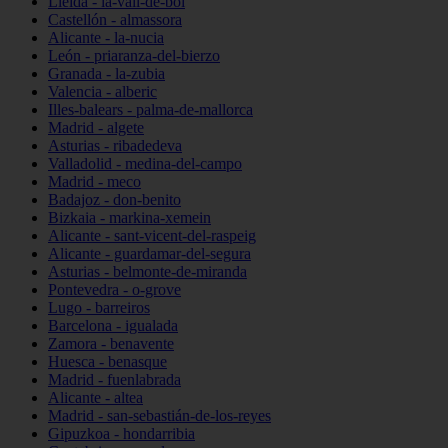
Lleida - la-vall-de-boí
Castellón - almassora
Alicante - la-nucia
León - priaranza-del-bierzo
Granada - la-zubia
Valencia - alberic
Illes-balears - palma-de-mallorca
Madrid - algete
Asturias - ribadedeva
Valladolid - medina-del-campo
Madrid - meco
Badajoz - don-benito
Bizkaia - markina-xemein
Alicante - sant-vicent-del-raspeig
Alicante - guardamar-del-segura
Asturias - belmonte-de-miranda
Pontevedra - o-grove
Lugo - barreiros
Barcelona - igualada
Zamora - benavente
Huesca - benasque
Madrid - fuenlabrada
Alicante - altea
Madrid - san-sebastián-de-los-reyes
Gipuzkoa - hondarribia