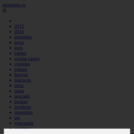
elesbardu.es
☰
2015
2016
argentina
arroz
aves
carnes
cocina casera
comidas
espana
huevos
mariscos
otros
pasta
pescado
postres
producto
reposteria
tag
venezuela
verduras
vocabulario de cocina