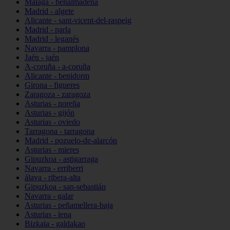
Málaga - benalmádena
Madrid - algete
Alicante - sant-vicent-del-raspeig
Madrid - parla
Madrid - leganés
Navarra - pamplona
Jaén - jaén
A-coruña - a-coruña
Alicante - benidorm
Girona - figueres
Zaragoza - zaragoza
Asturias - noreña
Asturias - gijón
Asturias - oviedo
Tarragona - tarragona
Madrid - pozuelo-de-alarcón
Asturias - mieres
Gipuzkoa - astigarraga
Navarra - erriberri
álava - ribera-alta
Gipuzkoa - san-sebastián
Navarra - galar
Asturias - peñamellera-baja
Asturias - lena
Bizkaia - galdakao