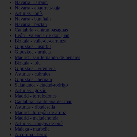
Navarra - larraun
Navarra - abaurrea-baja
Asturias - onís
Navarra - barañain
Navarra - baztan
Cantabria - entrambasaguas
León - valencia-de-don-juan
Bizkaia - valle-de-carranza
Gipuzkoa - usurbil
Gipuzkoa - urnieta
Madrid - san-fernando-de-henares
Bizkaia - loiu
Gipuzkoa - errenteria
Asturias - cabrales
Gipuzkoa - hernani
Salamanca - ciudad-rodrigo
Asturias - gozón
Madrid - torrelodones
Cantabria - santillana-del-mar
Asturias - ribadesella
Madrid - torrejón-de-ardoz
Madrid - majadahonda
Asturias - cangas-de-onís
Málaga - marbella
A-coruña - ferrol