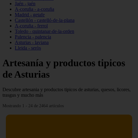
Jaén - jaén
A-coruña - a-coruña
Madrid - getafe
Castellón - castelló-de-la-plana
A-coruña - ferrol
Toledo - quintanar-de-la-orden
Palencia - palencia
Asturias - laviana
Lleida - seròs
Artesanía y productos tipicos
de Asturias
Descubre artesania y productos tipicos de asturias, quesos, licores,
trasgus y mucho más
Mostrando 1 - 24 de 2464 artículos