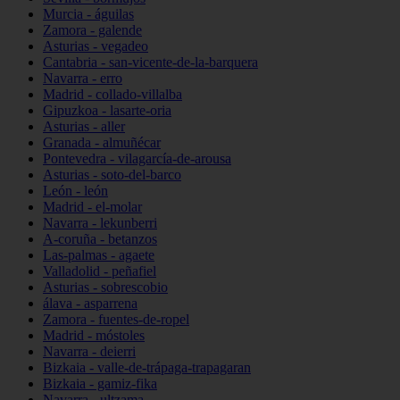
Murcia - águilas
Zamora - galende
Asturias - vegadeo
Cantabria - san-vicente-de-la-barquera
Navarra - erro
Madrid - collado-villalba
Gipuzkoa - lasarte-oria
Asturias - aller
Granada - almuñécar
Pontevedra - vilagarcía-de-arousa
Asturias - soto-del-barco
León - león
Madrid - el-molar
Navarra - lekunberri
A-coruña - betanzos
Las-palmas - agaete
Valladolid - peñafiel
Asturias - sobrescobio
álava - asparrena
Zamora - fuentes-de-ropel
Madrid - móstoles
Navarra - deierri
Bizkaia - valle-de-trápaga-trapagaran
Bizkaia - gamiz-fika
Navarra - ultzama