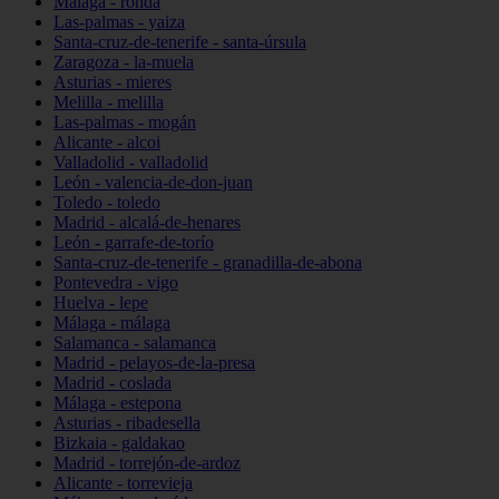
Málaga - ronda
Las-palmas - yaiza
Santa-cruz-de-tenerife - santa-úrsula
Zaragoza - la-muela
Asturias - mieres
Melilla - melilla
Las-palmas - mogán
Alicante - alcoi
Valladolid - valladolid
León - valencia-de-don-juan
Toledo - toledo
Madrid - alcalá-de-henares
León - garrafe-de-torío
Santa-cruz-de-tenerife - granadilla-de-abona
Pontevedra - vigo
Huelva - lepe
Málaga - málaga
Salamanca - salamanca
Madrid - pelayos-de-la-presa
Madrid - coslada
Málaga - estepona
Asturias - ribadesella
Bizkaia - galdakao
Madrid - torrejón-de-ardoz
Alicante - torrevieja