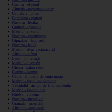
Cuenca - el-peral
Almería - roquetas-de-mar
Cantabria - potes
Barcelona - mataró
Navarra - lesaka
Granada - granada
Madrid - el-vellón
Navarra - cintruénigo
Gipuzkoa - legorreta
Navarra - izaba
Madrid - rivas-vaciamadrid
Alicante - dénia
León - ponferrada
Madrid - alcorcón
Girona - palau-sator
Burgos - burgos
Cádiz - el-puerto-de-santa-maría
Madrid - boadilla-del-monte
Valladolid - arroyo-de-la-encomienda
Madrid - los-molinos
Huelva - aracena
Navarra - mendavia
Granada - monachil
Alicante - santa-pola