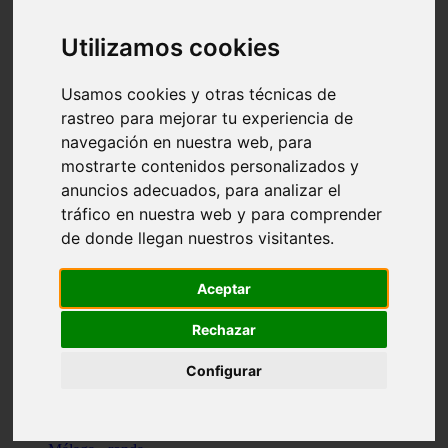
Madrid - pozuelo-de-alarcón
Teruel - sarrión
Utilizamos cookies
Cádiz - algodonales
Illes-balears - inca
Madrid - madrid
Usamos cookies y otras técnicas de
Málaga - torremolinos
rastreo para mejorar tu experiencia de
Asturias - oviedo
navegación en nuestra web, para
Cádiz - el-puerto-de-santa-maría
Asturias - aller
mostrarte contenidos personalizados y
Toledo - illescas
anuncios adecuados, para analizar el
álava - vitoria-gasteiz
tráfico en nuestra web y para comprender
Málaga - marbella
Zaragoza - zaragoza
de donde llegan nuestros visitantes.
Barcelona - barcelona
Valencia - valencia
Pontevedra - lalín
Aceptar
Toledo - seseña
Cantabria - val-de-san-vicente
Rechazar
Sevilla - sevilla
Granada - granada
Configurar
Cádiz - tarifa
Lugo - viveiro
Murcia - san-javier
Santa-cruz-de-tenerife - tacoronte