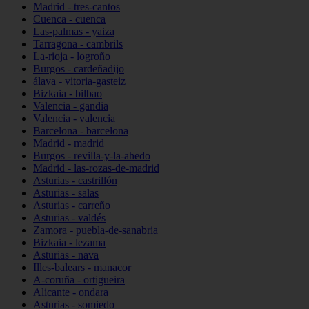
Madrid - tres-cantos
Cuenca - cuenca
Las-palmas - yaiza
Tarragona - cambrils
La-rioja - logroño
Burgos - cardeñadijo
álava - vitoria-gasteiz
Bizkaia - bilbao
Valencia - gandia
Valencia - valencia
Barcelona - barcelona
Madrid - madrid
Burgos - revilla-y-la-ahedo
Madrid - las-rozas-de-madrid
Asturias - castrillón
Asturias - salas
Asturias - carreño
Asturias - valdés
Zamora - puebla-de-sanabria
Bizkaia - lezama
Asturias - nava
Illes-balears - manacor
A-coruña - ortigueira
Alicante - ondara
Asturias - somiedo