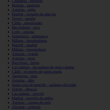
Cantabria - meruelo
Bizkaia - santurtzi
Asturias - gijón
Madrid - pozuelo-de-alarcón
Teruel - sarrión
Cádiz - algodonales
Illes-balears - inca
León - astorga
Salamanca - salamanca
Málaga - benalmádena
Madrid - madrid
Málaga - torremolinos
Asturias - oviedo
Asturias - siero
Barcelona - berga
Las-palmas - las-palmas-de-gran-canaria
Cádiz - el-puerto-de-santa-maría
Tarragona - reus
Asturias - aller
Santa-cruz-de-tenerife - santiago-del-teide
Toledo - illescas
Las-palmas - arrecife
Madrid - torrejón-de-ardoz
Asturias - cangas-de-onís
Alicante - orihuela