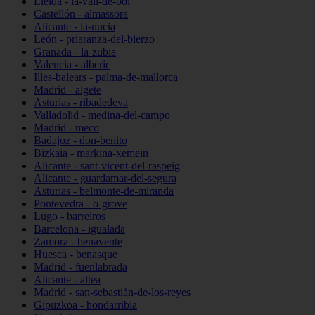
Lleida - la-vall-de-boí
Castellón - almassora
Alicante - la-nucia
León - priaranza-del-bierzo
Granada - la-zubia
Valencia - alberic
Illes-balears - palma-de-mallorca
Madrid - algete
Asturias - ribadedeva
Valladolid - medina-del-campo
Madrid - meco
Badajoz - don-benito
Bizkaia - markina-xemein
Alicante - sant-vicent-del-raspeig
Alicante - guardamar-del-segura
Asturias - belmonte-de-miranda
Pontevedra - o-grove
Lugo - barreiros
Barcelona - igualada
Zamora - benavente
Huesca - benasque
Madrid - fuenlabrada
Alicante - altea
Madrid - san-sebastián-de-los-reyes
Gipuzkoa - hondarribia