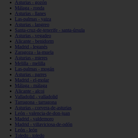
Asturias - gozón
Málaga - ronda
Asturias - llanes
Las-palmas - yaiza
Asturias - langreo
Santa-cruz-de-tenerife - santa-úrsula
Asturias - vegadeo
Alicante - benidorm
Madrid - leganés
Zaragoza - la-muela
Asturias - mieres
Melilla - melilla
Las-palmas - mogán
Asturias - parres
Madrid - el-molar
Málaga - málaga
Alicante - alcoi
Valladolid - valladolid
Tarragona - tarragona
Asturias - corvera-de-asturias
León - valencia-de-don-juan
Madrid - valdemoro
Madrid - villaviciosa-de-odón
León - león
Toledo - toledo