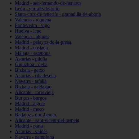
Madrid - san-fernando-de-henares
León - garrafe-de-torío
Santa-cruz-de-tenerife - granadilla-de-abona
Valencia - requena
Pontevedra - vigo
Huelva - lepe
Valencia - alginet
Madrid - pelayos-de-la-presa
Madrid - coslada
Málaga - estepona
Asturias - piloña
Gipuzkoa - deba
Bizkaia - getxo
Asturias - ribadesella
Navarra - tafalla
Bizkaia - galdakao
Alicante - torrevieja
Burgos - burgos
Madrid - algete
Madrid - meco
Badajoz - don-benito
Alicante - sant-vicent-del-raspeig
Madrid - parla
Asturias - valdés
Navarra - pamplona