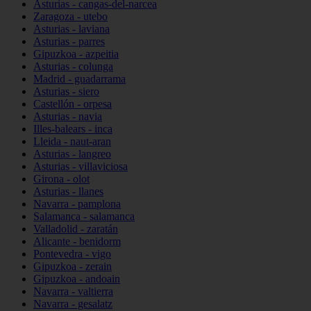
Asturias - cangas-del-narcea
Zaragoza - utebo
Asturias - laviana
Asturias - parres
Gipuzkoa - azpeitia
Asturias - colunga
Madrid - guadarrama
Asturias - siero
Castellón - orpesa
Asturias - navia
Illes-balears - inca
Lleida - naut-aran
Asturias - langreo
Asturias - villaviciosa
Girona - olot
Asturias - llanes
Navarra - pamplona
Salamanca - salamanca
Valladolid - zaratán
Alicante - benidorm
Pontevedra - vigo
Gipuzkoa - zerain
Gipuzkoa - andoain
Navarra - valtierra
Navarra - gesalatz