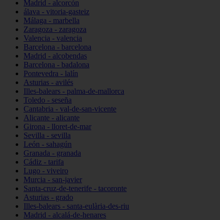
Madrid - alcorcón
álava - vitoria-gasteiz
Málaga - marbella
Zaragoza - zaragoza
Valencia - valencia
Barcelona - barcelona
Madrid - alcobendas
Barcelona - badalona
Pontevedra - lalín
Asturias - avilés
Illes-balears - palma-de-mallorca
Toledo - seseña
Cantabria - val-de-san-vicente
Alicante - alicante
Girona - lloret-de-mar
Sevilla - sevilla
León - sahagún
Granada - granada
Cádiz - tarifa
Lugo - viveiro
Murcia - san-javier
Santa-cruz-de-tenerife - tacoronte
Asturias - grado
Illes-balears - santa-eulària-des-riu
Madrid - alcalá-de-henares