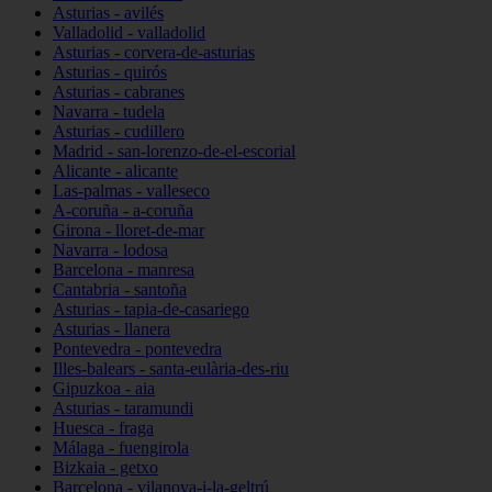
Asturias - avilés
Valladolid - valladolid
Asturias - corvera-de-asturias
Asturias - quirós
Asturias - cabranes
Navarra - tudela
Asturias - cudillero
Madrid - san-lorenzo-de-el-escorial
Alicante - alicante
Las-palmas - valleseco
A-coruña - a-coruña
Girona - lloret-de-mar
Navarra - lodosa
Barcelona - manresa
Cantabria - santoña
Asturias - tapia-de-casariego
Asturias - llanera
Pontevedra - pontevedra
Illes-balears - santa-eulària-des-riu
Gipuzkoa - aia
Asturias - taramundi
Huesca - fraga
Málaga - fuengirola
Bizkaia - getxo
Barcelona - vilanova-i-la-geltrú