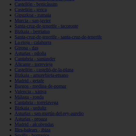
Castellón - benicàssim
Castellón - jérica
Gipuzkoa - zumaia
Murcia - san-javier
Santa-cruz-de-tenerife - tacoronte
Bizkaia - berriatua
Santa-cruz-de-tenerife - santa-cruz-de-tenerife
La-rioja - calahorra
Girona - das
Asturias - piloña
Cantabria - santander
Alicante - torrevieja
Castellón - castelló-de-la-plana
Bizkaia - amorebieta-etxano
Madrid - getafe
Burgos - medina-de-pomar
Valencia - xàtiva
Málaga - ronda
Cantabria - torrelavega
Bizkaia - urduliz
Asturias - san-martín-del-rey-aurelio
Asturias - proaza
Madrid - alcobendas
Illes-balears - ibiza
Sevilla - bormujos