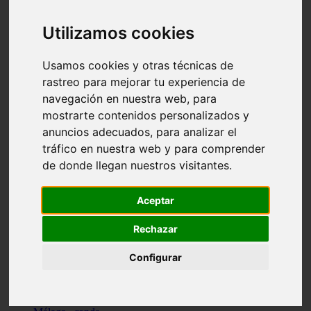
Madrid - pozuelo-de-alarcón
Teruel - sarrión
Utilizamos cookies
Cádiz - algodonales
Illes-balears - inca
Madrid - madrid
Usamos cookies y otras técnicas de
Málaga - torremolinos
rastreo para mejorar tu experiencia de
Asturias - oviedo
navegación en nuestra web, para
Cádiz - el-puerto-de-santa-maría
Asturias - aller
mostrarte contenidos personalizados y
Toledo - illescas
anuncios adecuados, para analizar el
álava - vitoria-gasteiz
tráfico en nuestra web y para comprender
Málaga - marbella
Zaragoza - zaragoza
de donde llegan nuestros visitantes.
Barcelona - barcelona
Valencia - valencia
Pontevedra - lalín
Aceptar
Toledo - seseña
Cantabria - val-de-san-vicente
Rechazar
Sevilla - sevilla
Granada - granada
Configurar
Cádiz - tarifa
Lugo - viveiro
Murcia - san-javier
Santa-cruz-de-tenerife - tacoronte