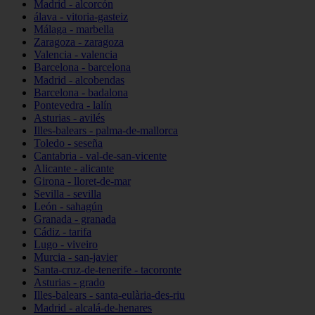
Madrid - alcorcón
álava - vitoria-gasteiz
Málaga - marbella
Zaragoza - zaragoza
Valencia - valencia
Barcelona - barcelona
Madrid - alcobendas
Barcelona - badalona
Pontevedra - lalín
Asturias - avilés
Illes-balears - palma-de-mallorca
Toledo - seseña
Cantabria - val-de-san-vicente
Alicante - alicante
Girona - lloret-de-mar
Sevilla - sevilla
León - sahagún
Granada - granada
Cádiz - tarifa
Lugo - viveiro
Murcia - san-javier
Santa-cruz-de-tenerife - tacoronte
Asturias - grado
Illes-balears - santa-eulària-des-riu
Madrid - alcalá-de-henares