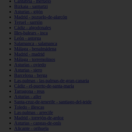
Cantabria - meruelo
Bizkaia - santurtzi
Asturias - gijón
Madrid - pozuelo-de-alarcón
Teruel - sarrión
Cádiz - algodonales
Illes-balears - inca
León - astorga
Salamanca - salamanca
Málaga - benalmádena
Madrid - madrid
Málaga - torremolinos
Asturias - oviedo
Asturias - siero
Barcelona - berga
Las-palmas - las-palmas-de-gran-canaria
Cádiz - el-puerto-de-santa-maría
Tarragona - reus
Asturias - aller
Santa-cruz-de-tenerife - santiago-del-teide
Toledo - illescas
Las-palmas - arrecife
Madrid - torrejón-de-ardoz
Asturias - cangas-de-onís
Alicante - orihuela