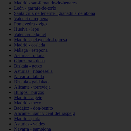
Madrid - san-fernando-de-henares
León - garrafe-de-torío
Santa-cruz-de-tenerife - granadilla-de-abona
Valencia - requena
Pontevedra - vigo
Huelva - lepe
Valencia - alginet
Madrid - pelayos-de-la-presa
Madrid - coslada
Málaga - estepona
Asturias - piloña
Gipuzkoa - deba
Bizkaia - getxo
Asturias - ribadesella
Navarra - tafalla
Bizkaia - galdakao
Alicante - torrevieja
Burgos - burgos
Madrid - algete
Madrid - meco
Badajoz - don-benito
Alicante - sant-vicent-del-raspeig
Madrid - parla
Asturias - valdés
Navarra - pamplona