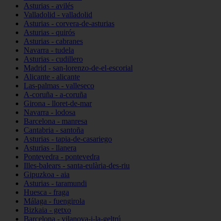
Asturias - avilés
Valladolid - valladolid
Asturias - corvera-de-asturias
Asturias - quirós
Asturias - cabranes
Navarra - tudela
Asturias - cudillero
Madrid - san-lorenzo-de-el-escorial
Alicante - alicante
Las-palmas - valleseco
A-coruña - a-coruña
Girona - lloret-de-mar
Navarra - lodosa
Barcelona - manresa
Cantabria - santoña
Asturias - tapia-de-casariego
Asturias - llanera
Pontevedra - pontevedra
Illes-balears - santa-eulària-des-riu
Gipuzkoa - aia
Asturias - taramundi
Huesca - fraga
Málaga - fuengirola
Bizkaia - getxo
Barcelona - vilanova-i-la-geltrú