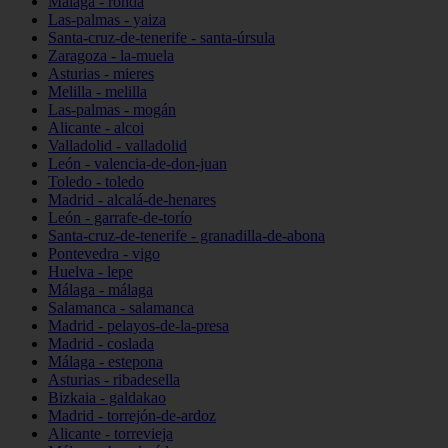
Málaga - ronda
Las-palmas - yaiza
Santa-cruz-de-tenerife - santa-úrsula
Zaragoza - la-muela
Asturias - mieres
Melilla - melilla
Las-palmas - mogán
Alicante - alcoi
Valladolid - valladolid
León - valencia-de-don-juan
Toledo - toledo
Madrid - alcalá-de-henares
León - garrafe-de-torío
Santa-cruz-de-tenerife - granadilla-de-abona
Pontevedra - vigo
Huelva - lepe
Málaga - málaga
Salamanca - salamanca
Madrid - pelayos-de-la-presa
Madrid - coslada
Málaga - estepona
Asturias - ribadesella
Bizkaia - galdakao
Madrid - torrejón-de-ardoz
Alicante - torrevieja