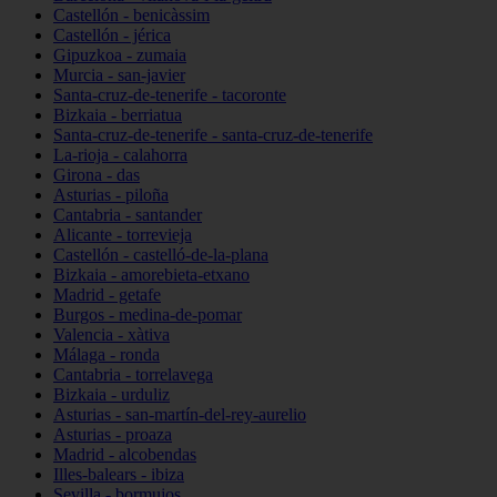
Castellón - benicàssim
Castellón - jérica
Gipuzkoa - zumaia
Murcia - san-javier
Santa-cruz-de-tenerife - tacoronte
Bizkaia - berriatua
Santa-cruz-de-tenerife - santa-cruz-de-tenerife
La-rioja - calahorra
Girona - das
Asturias - piloña
Cantabria - santander
Alicante - torrevieja
Castellón - castelló-de-la-plana
Bizkaia - amorebieta-etxano
Madrid - getafe
Burgos - medina-de-pomar
Valencia - xàtiva
Málaga - ronda
Cantabria - torrelavega
Bizkaia - urduliz
Asturias - san-martín-del-rey-aurelio
Asturias - proaza
Madrid - alcobendas
Illes-balears - ibiza
Sevilla - bormujos