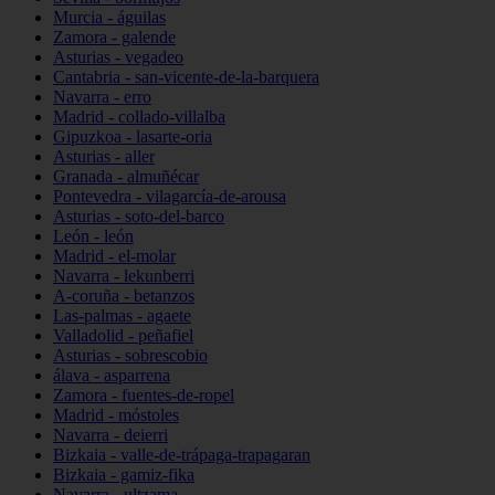
Murcia - águilas
Zamora - galende
Asturias - vegadeo
Cantabria - san-vicente-de-la-barquera
Navarra - erro
Madrid - collado-villalba
Gipuzkoa - lasarte-oria
Asturias - aller
Granada - almuñécar
Pontevedra - vilagarcía-de-arousa
Asturias - soto-del-barco
León - león
Madrid - el-molar
Navarra - lekunberri
A-coruña - betanzos
Las-palmas - agaete
Valladolid - peñafiel
Asturias - sobrescobio
álava - asparrena
Zamora - fuentes-de-ropel
Madrid - móstoles
Navarra - deierri
Bizkaia - valle-de-trápaga-trapagaran
Bizkaia - gamiz-fika
Navarra - ultzama