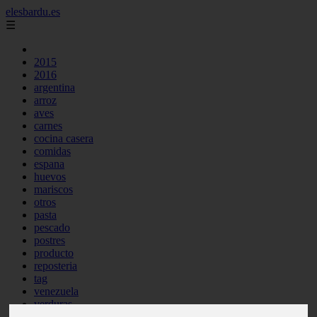
elesbardu.es
☰
2015
2016
argentina
arroz
aves
carnes
cocina casera
comidas
espana
huevos
mariscos
otros
pasta
pescado
postres
producto
reposteria
tag
venezuela
verduras
vocabulario de cocina