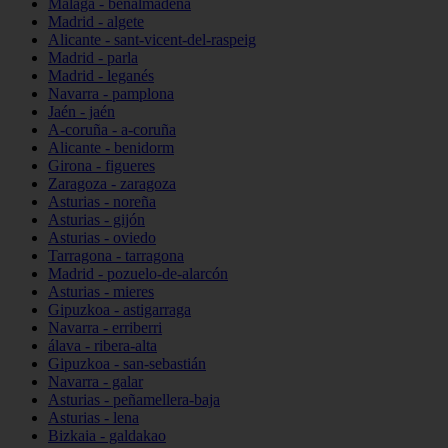
Málaga - benalmádena
Madrid - algete
Alicante - sant-vicent-del-raspeig
Madrid - parla
Madrid - leganés
Navarra - pamplona
Jaén - jaén
A-coruña - a-coruña
Alicante - benidorm
Girona - figueres
Zaragoza - zaragoza
Asturias - noreña
Asturias - gijón
Asturias - oviedo
Tarragona - tarragona
Madrid - pozuelo-de-alarcón
Asturias - mieres
Gipuzkoa - astigarraga
Navarra - erriberri
álava - ribera-alta
Gipuzkoa - san-sebastián
Navarra - galar
Asturias - peñamellera-baja
Asturias - lena
Bizkaia - galdakao