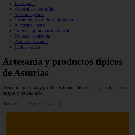
Jaén - jaén
A-coruña - a-coruña
Madrid - getafe
Castellón - castelló-de-la-plana
A-coruña - ferrol
Toledo - quintanar-de-la-orden
Palencia - palencia
Asturias - laviana
Lleida - seròs
Artesanía y productos tipicos
de Asturias
Descubre artesania y productos tipicos de asturias, quesos, licores,
trasgus y mucho más
Mostrando 1 - 24 de 2464 artículos