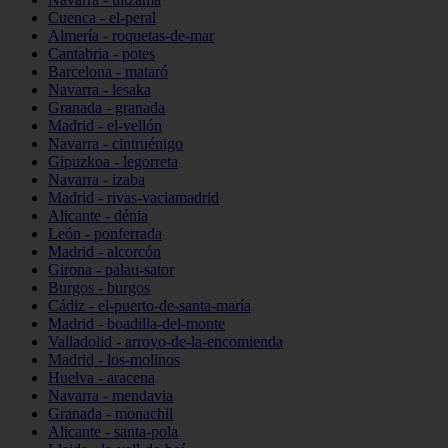
Cuenca - el-peral
Almería - roquetas-de-mar
Cantabria - potes
Barcelona - mataró
Navarra - lesaka
Granada - granada
Madrid - el-vellón
Navarra - cintruénigo
Gipuzkoa - legorreta
Navarra - izaba
Madrid - rivas-vaciamadrid
Alicante - dénia
León - ponferrada
Madrid - alcorcón
Girona - palau-sator
Burgos - burgos
Cádiz - el-puerto-de-santa-maría
Madrid - boadilla-del-monte
Valladolid - arroyo-de-la-encomienda
Madrid - los-molinos
Huelva - aracena
Navarra - mendavia
Granada - monachil
Alicante - santa-pola