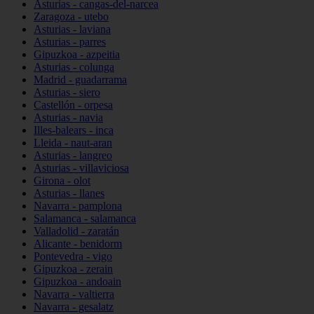
Asturias - cangas-del-narcea
Zaragoza - utebo
Asturias - laviana
Asturias - parres
Gipuzkoa - azpeitia
Asturias - colunga
Madrid - guadarrama
Asturias - siero
Castellón - orpesa
Asturias - navia
Illes-balears - inca
Lleida - naut-aran
Asturias - langreo
Asturias - villaviciosa
Girona - olot
Asturias - llanes
Navarra - pamplona
Salamanca - salamanca
Valladolid - zaratán
Alicante - benidorm
Pontevedra - vigo
Gipuzkoa - zerain
Gipuzkoa - andoain
Navarra - valtierra
Navarra - gesalatz