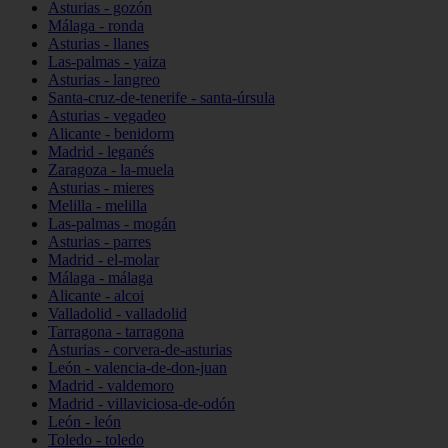
Asturias - gozón
Málaga - ronda
Asturias - llanes
Las-palmas - yaiza
Asturias - langreo
Santa-cruz-de-tenerife - santa-úrsula
Asturias - vegadeo
Alicante - benidorm
Madrid - leganés
Zaragoza - la-muela
Asturias - mieres
Melilla - melilla
Las-palmas - mogán
Asturias - parres
Madrid - el-molar
Málaga - málaga
Alicante - alcoi
Valladolid - valladolid
Tarragona - tarragona
Asturias - corvera-de-asturias
León - valencia-de-don-juan
Madrid - valdemoro
Madrid - villaviciosa-de-odón
León - león
Toledo - toledo