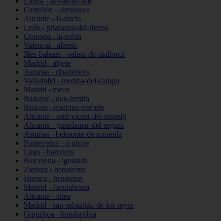
Lleida - la-vall-de-boí
Castellón - almassora
Alicante - la-nucia
León - priaranza-del-bierzo
Granada - la-zubia
Valencia - alberic
Illes-balears - palma-de-mallorca
Madrid - algete
Asturias - ribadedeva
Valladolid - medina-del-campo
Madrid - meco
Badajoz - don-benito
Bizkaia - markina-xemein
Alicante - sant-vicent-del-raspeig
Alicante - guardamar-del-segura
Asturias - belmonte-de-miranda
Pontevedra - o-grove
Lugo - barreiros
Barcelona - igualada
Zamora - benavente
Huesca - benasque
Madrid - fuenlabrada
Alicante - altea
Madrid - san-sebastián-de-los-reyes
Gipuzkoa - hondarribia