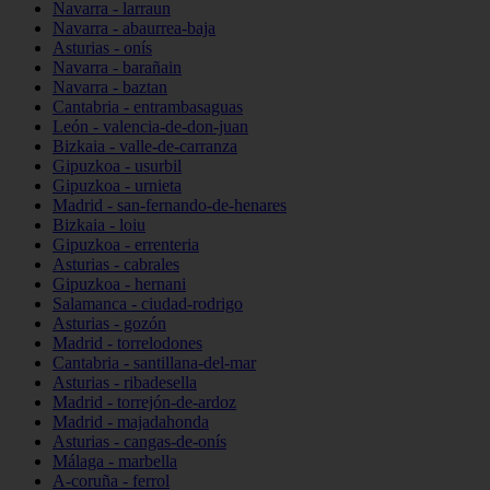
Navarra - larraun
Navarra - abaurrea-baja
Asturias - onís
Navarra - barañain
Navarra - baztan
Cantabria - entrambasaguas
León - valencia-de-don-juan
Bizkaia - valle-de-carranza
Gipuzkoa - usurbil
Gipuzkoa - urnieta
Madrid - san-fernando-de-henares
Bizkaia - loiu
Gipuzkoa - errenteria
Asturias - cabrales
Gipuzkoa - hernani
Salamanca - ciudad-rodrigo
Asturias - gozón
Madrid - torrelodones
Cantabria - santillana-del-mar
Asturias - ribadesella
Madrid - torrejón-de-ardoz
Madrid - majadahonda
Asturias - cangas-de-onís
Málaga - marbella
A-coruña - ferrol