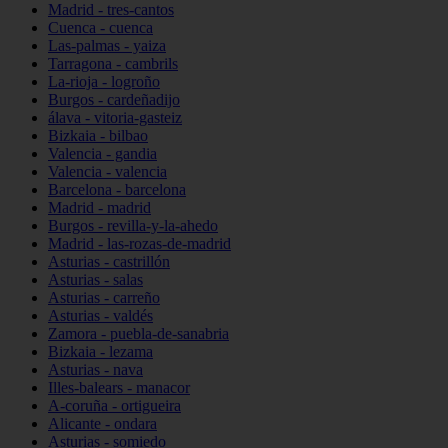
Madrid - tres-cantos
Cuenca - cuenca
Las-palmas - yaiza
Tarragona - cambrils
La-rioja - logroño
Burgos - cardeñadijo
álava - vitoria-gasteiz
Bizkaia - bilbao
Valencia - gandia
Valencia - valencia
Barcelona - barcelona
Madrid - madrid
Burgos - revilla-y-la-ahedo
Madrid - las-rozas-de-madrid
Asturias - castrillón
Asturias - salas
Asturias - carreño
Asturias - valdés
Zamora - puebla-de-sanabria
Bizkaia - lezama
Asturias - nava
Illes-balears - manacor
A-coruña - ortigueira
Alicante - ondara
Asturias - somiedo