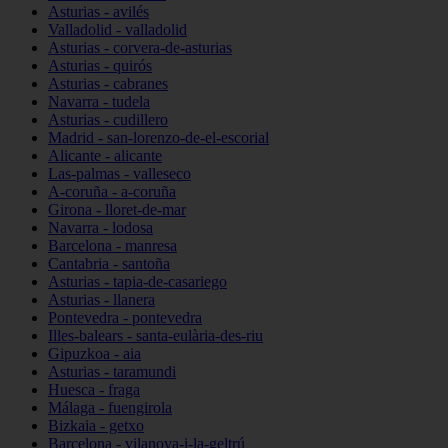
Asturias - avilés
Valladolid - valladolid
Asturias - corvera-de-asturias
Asturias - quirós
Asturias - cabranes
Navarra - tudela
Asturias - cudillero
Madrid - san-lorenzo-de-el-escorial
Alicante - alicante
Las-palmas - valleseco
A-coruña - a-coruña
Girona - lloret-de-mar
Navarra - lodosa
Barcelona - manresa
Cantabria - santoña
Asturias - tapia-de-casariego
Asturias - llanera
Pontevedra - pontevedra
Illes-balears - santa-eulària-des-riu
Gipuzkoa - aia
Asturias - taramundi
Huesca - fraga
Málaga - fuengirola
Bizkaia - getxo
Barcelona - vilanova-i-la-geltrú