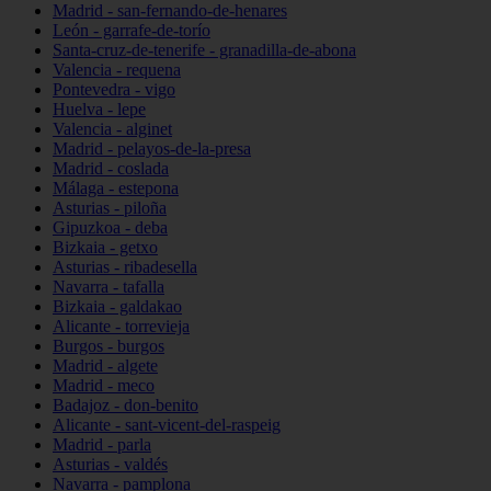
Madrid - san-fernando-de-henares
León - garrafe-de-torío
Santa-cruz-de-tenerife - granadilla-de-abona
Valencia - requena
Pontevedra - vigo
Huelva - lepe
Valencia - alginet
Madrid - pelayos-de-la-presa
Madrid - coslada
Málaga - estepona
Asturias - piloña
Gipuzkoa - deba
Bizkaia - getxo
Asturias - ribadesella
Navarra - tafalla
Bizkaia - galdakao
Alicante - torrevieja
Burgos - burgos
Madrid - algete
Madrid - meco
Badajoz - don-benito
Alicante - sant-vicent-del-raspeig
Madrid - parla
Asturias - valdés
Navarra - pamplona