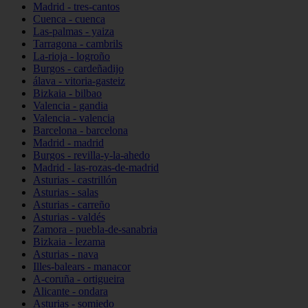
Madrid - tres-cantos
Cuenca - cuenca
Las-palmas - yaiza
Tarragona - cambrils
La-rioja - logroño
Burgos - cardeñadijo
álava - vitoria-gasteiz
Bizkaia - bilbao
Valencia - gandia
Valencia - valencia
Barcelona - barcelona
Madrid - madrid
Burgos - revilla-y-la-ahedo
Madrid - las-rozas-de-madrid
Asturias - castrillón
Asturias - salas
Asturias - carreño
Asturias - valdés
Zamora - puebla-de-sanabria
Bizkaia - lezama
Asturias - nava
Illes-balears - manacor
A-coruña - ortigueira
Alicante - ondara
Asturias - somiedo