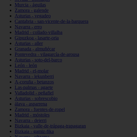
Murcia - águilas
Zamora - galende
Asturias - vegadeo
Cantabria - san-vicente-de-la-barquera
Navarra - erro
Madrid - collado-villalba
Gipuzkoa - lasarte-oria
Asturias - aller
Granada - almuñécar
Pontevedra - vilagarcía-de-arousa
Asturias - soto-del-barco
León - león
Madrid - el-molar
Navarra - lekunberri
A-coruña - betanzos
Las-palmas - agaete
Valladolid - peñafiel
Asturias - sobrescobio
álava - asparrena
Zamora - fuentes-de-ropel
Madrid - móstoles
Navarra - deierri
Bizkaia - valle-de-trápaga-trapagaran
Bizkaia - gamiz-fika
Navarra - ultzama