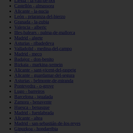
Lleida - la-vall-de-boí
Castellón - almassora
Alicante - la-nucia
León - priaranza-del-bierzo
Granada - la-zubia
Valencia - alberic
Illes-balears - palma-de-mallorca
Madrid - algete
Asturias - ribadedeva
Valladolid - medina-del-campo
Madrid - meco
Badajoz - don-benito
Bizkaia - markina-xemein
Alicante - sant-vicent-del-raspeig
Alicante - guardamar-del-segura
Asturias - belmonte-de-miranda
Pontevedra - o-grove
Lugo - barreiros
Barcelona - igualada
Zamora - benavente
Huesca - benasque
Madrid - fuenlabrada
Alicante - altea
Madrid - san-sebastián-de-los-reyes
Gipuzkoa - hondarribia