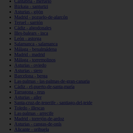
Cantabria - meruelo
Bizkaia - santurtzi
Asturias - gijón
Madrid - pozuelo-de-alarcón
Teruel - sarrión
Cádiz - algodonales
Illes-balears - inca
León - astorga
Salamanca - salamanca
Málaga - benalmádena
Madrid - madrid
Málaga - torremolinos
Asturias - oviedo
Asturias - siero
Barcelona - berga
Las-palmas - las-palmas-de-gran-canaria
Cádiz - el-puerto-de-santa-maría
Tarragona - reus
Asturias - aller
Santa-cruz-de-tenerife - santiago-del-teide
Toledo - illescas
Las-palmas - arrecife
Madrid - torrejón-de-ardoz
Asturias - cangas-de-onís
Alicante - orihuela