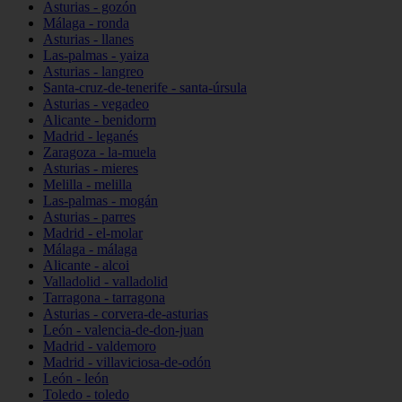
Asturias - gozón
Málaga - ronda
Asturias - llanes
Las-palmas - yaiza
Asturias - langreo
Santa-cruz-de-tenerife - santa-úrsula
Asturias - vegadeo
Alicante - benidorm
Madrid - leganés
Zaragoza - la-muela
Asturias - mieres
Melilla - melilla
Las-palmas - mogán
Asturias - parres
Madrid - el-molar
Málaga - málaga
Alicante - alcoi
Valladolid - valladolid
Tarragona - tarragona
Asturias - corvera-de-asturias
León - valencia-de-don-juan
Madrid - valdemoro
Madrid - villaviciosa-de-odón
León - león
Toledo - toledo