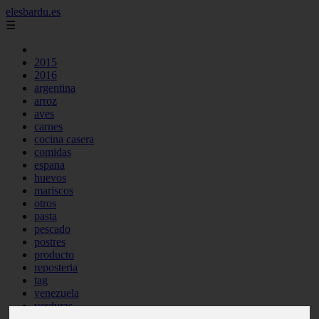
elesbardu.es
☰
2015
2016
argentina
arroz
aves
carnes
cocina casera
comidas
espana
huevos
mariscos
otros
pasta
pescado
postres
producto
reposteria
tag
venezuela
verduras
vocabulario de cocina