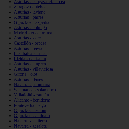
Asturias - cangas-del-narcea
Zaragoza - utebo
Asturias - laviana
Asturias - parres
Gipuzkoa - azpeitia
Asturias - colunga
Madrid - guadarrama
Asturias - siero
Castellón - orpesa
Asturias - navia
Illes-balears - inca
Lleida - naut-aran
Asturias - langreo
Asturias - villaviciosa
Girona - olot
Asturias - llanes
Navarra - pamplona
Salamanca - salamanca
Valladolid - zaratán
Alicante - benidorm
Pontevedra - vigo
Gipuzkoa - zerain
Gipuzkoa - andoain
Navarra - valtierra
Navarra - gesalatz