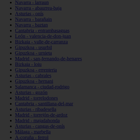
Navarra - larraun
Navarra - abaurrea-baja
Asturias - onís
Navarra - barañain
Navarra - baztan
Cantabria - entrambasaguas
León - valencia-de-don-juan
Bizkaia - valle-de-carranza
Gipuzkoa - usurbil
Gipuzkoa - urnieta
Madrid - san-fernando-de-henares
Bizkaia - loiu
Gipuzkoa - errenteria
Asturias - cabrales
Gipuzkoa - hernani
Salamanca - ciudad-rodrigo
Asturias - gozón
Madrid - torrelodones
Cantabria - santillana-del-mar
Asturias - ribadesella
Madrid - torrejón-de-ardoz
Madrid - majadahonda
Asturias - cangas-de-onís
Málaga - marbella
A-coruña - ferrol