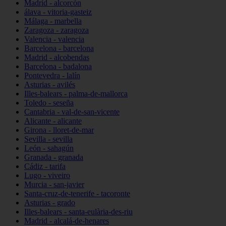
Madrid - alcorcón
álava - vitoria-gasteiz
Málaga - marbella
Zaragoza - zaragoza
Valencia - valencia
Barcelona - barcelona
Madrid - alcobendas
Barcelona - badalona
Pontevedra - lalín
Asturias - avilés
Illes-balears - palma-de-mallorca
Toledo - seseña
Cantabria - val-de-san-vicente
Alicante - alicante
Girona - lloret-de-mar
Sevilla - sevilla
León - sahagún
Granada - granada
Cádiz - tarifa
Lugo - viveiro
Murcia - san-javier
Santa-cruz-de-tenerife - tacoronte
Asturias - grado
Illes-balears - santa-eulària-des-riu
Madrid - alcalá-de-henares