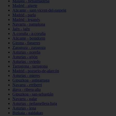
Málaga - benalmádena
Madrid - algete
Alicante - sant-vicent-del-raspeig
Madrid - parla
Madrid - leganés
Navarra - pamplona
Jaén - jaén
A-coruña - a-coruña
Alicante - benidorm
Girona - figueres
Zaragoza - zaragoza
Asturias - noreña
Asturias - gijón
Asturias - oviedo
Tarragona - tarragona
Madrid - pozuelo-de-alarcón
Asturias - mieres
Gipuzkoa - astigarraga
Navarra - erriberri
álava - ribera-alta
Gipuzkoa - san-sebastián
Navarra - galar
Asturias - peñamellera-baja
Asturias - lena
Bizkaia - galdakao