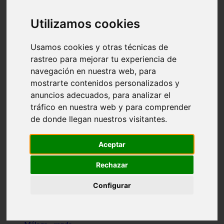
Madrid - pozuelo-de-alarcón
Teruel - sarrión
Utilizamos cookies
Cádiz - algodonales
Illes-balears - inca
Madrid - madrid
Usamos cookies y otras técnicas de
Málaga - torremolinos
rastreo para mejorar tu experiencia de
Asturias - oviedo
navegación en nuestra web, para
Cádiz - el-puerto-de-santa-maría
Asturias - aller
mostrarte contenidos personalizados y
Toledo - illescas
anuncios adecuados, para analizar el
álava - vitoria-gasteiz
tráfico en nuestra web y para comprender
Málaga - marbella
Zaragoza - zaragoza
de donde llegan nuestros visitantes.
Barcelona - barcelona
Valencia - valencia
Pontevedra - lalín
Aceptar
Toledo - seseña
Cantabria - val-de-san-vicente
Rechazar
Sevilla - sevilla
Granada - granada
Configurar
Cádiz - tarifa
Lugo - viveiro
Murcia - san-javier
Santa-cruz-de-tenerife - tacoronte