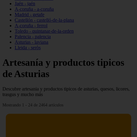
Jaén - jaén
A-coruña - a-coruña
Madrid - getafe
Castellón - castelló-de-la-plana
A-coruña - ferrol
Toledo - quintanar-de-la-orden
Palencia - palencia
Asturias - laviana
Lleida - seròs
Artesanía y productos tipicos
de Asturias
Descubre artesania y productos tipicos de asturias, quesos, licores,
trasgus y mucho más
Mostrando 1 - 24 de 2464 artículos