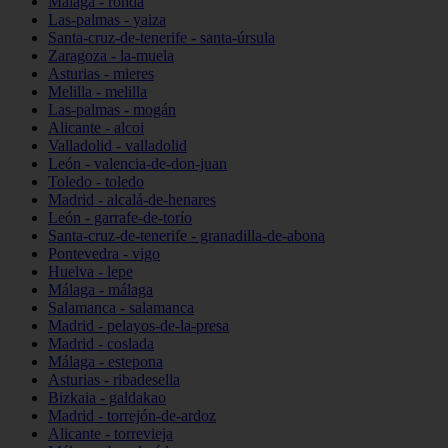
Málaga - ronda
Las-palmas - yaiza
Santa-cruz-de-tenerife - santa-úrsula
Zaragoza - la-muela
Asturias - mieres
Melilla - melilla
Las-palmas - mogán
Alicante - alcoi
Valladolid - valladolid
León - valencia-de-don-juan
Toledo - toledo
Madrid - alcalá-de-henares
León - garrafe-de-torío
Santa-cruz-de-tenerife - granadilla-de-abona
Pontevedra - vigo
Huelva - lepe
Málaga - málaga
Salamanca - salamanca
Madrid - pelayos-de-la-presa
Madrid - coslada
Málaga - estepona
Asturias - ribadesella
Bizkaia - galdakao
Madrid - torrejón-de-ardoz
Alicante - torrevieja