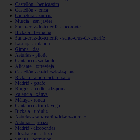
Castellón - benicàssim
Castellón - jérica
Gipuzkoa - zumaia
Murcia - san-javier
Santa-cruz-de-tenerife - tacoronte
Bizkaia - berriatua
Santa-cruz-de-tenerife - santa-cruz-de-tenerife
La-rioja - calahorra
Girona - das
Asturias - piloña
Cantabria - santander
Alicante - torrevieja
Castellón - castelló-de-la-plana
Bizkaia - amorebieta-etxano
Madrid - getafe
Burgos - medina-de-pomar
Valencia - xàtiva
Málaga - ronda
Cantabria - torrelavega
Bizkaia - urduliz
Asturias - san-martín-del-rey-aurelio
Asturias - proaza
Madrid - alcobendas
Illes-balears - ibiza
Sevilla - bormujos