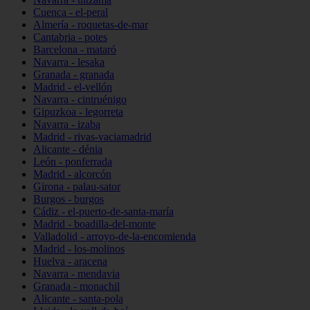
Cuenca - el-peral
Almería - roquetas-de-mar
Cantabria - potes
Barcelona - mataró
Navarra - lesaka
Granada - granada
Madrid - el-vellón
Navarra - cintruénigo
Gipuzkoa - legorreta
Navarra - izaba
Madrid - rivas-vaciamadrid
Alicante - dénia
León - ponferrada
Madrid - alcorcón
Girona - palau-sator
Burgos - burgos
Cádiz - el-puerto-de-santa-maría
Madrid - boadilla-del-monte
Valladolid - arroyo-de-la-encomienda
Madrid - los-molinos
Huelva - aracena
Navarra - mendavia
Granada - monachil
Alicante - santa-pola