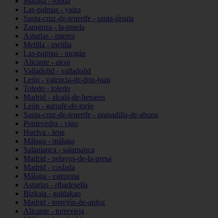
Málaga - ronda
Las-palmas - yaiza
Santa-cruz-de-tenerife - santa-úrsula
Zaragoza - la-muela
Asturias - mieres
Melilla - melilla
Las-palmas - mogán
Alicante - alcoi
Valladolid - valladolid
León - valencia-de-don-juan
Toledo - toledo
Madrid - alcalá-de-henares
León - garrafe-de-torío
Santa-cruz-de-tenerife - granadilla-de-abona
Pontevedra - vigo
Huelva - lepe
Málaga - málaga
Salamanca - salamanca
Madrid - pelayos-de-la-presa
Madrid - coslada
Málaga - estepona
Asturias - ribadesella
Bizkaia - galdakao
Madrid - torrejón-de-ardoz
Alicante - torrevieja