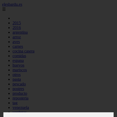
elesbardu.es
☰
2015
2016
argentina
arroz
aves
carnes
cocina casera
comidas
espana
huevos
mariscos
otros
pasta
pescado
postres
producto
reposteria
tag
venezuela
verduras
vocabulario de cocina