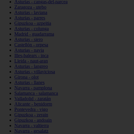
Asturias - cangas-del-narcea
Zaragoza - utebo
Asturias - laviana
Asturias - parres
Gipuzkoa - azpeitia
Asturias - colunga
Madrid - guadarrama
Asturias - siero
Castellón - orpesa
Asturias - navia
Illes-balears - inca
Lleida - naut-aran
Asturias - langreo
Asturias - villaviciosa
Girona - olot
Asturias - llanes
Navarra - pamplona
Salamanca - salamanca
Valladolid - zaratán
Alicante - benidorm
Pontevedra - vigo
Gipuzkoa - zerain
Gipuzkoa - andoain
Navarra - valtierra
Navarra - gesalatz