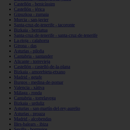
Castellón - benicàssim
Castellón - jérica
Gipuzkoa - zumaia
Murcia - san-javier
Santa-cruz-de-tenerife - tacoronte
Bizkaia - berriatua
Santa-cruz-de-tenerife - santa-cruz-de-tenerife
La-rioja - calahorra
Girona - das
Asturias - piloña
Cantabria - santander
Alicante - torrevieja
Castellón - castelló-de-la-plana
Bizkaia - amorebieta-etxano
Madrid - getafe
Burgos - medina-de-pomar
Valencia - xàtiva
Málaga - ronda
Cantabria - torrelavega
Bizkaia - urduliz
Asturias - san-martín-del-rey-aurelio
Asturias - proaza
Madrid - alcobendas
Illes-balears - ibiza
Sevilla - bormujos