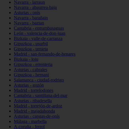
Navarra - larraun
Navarra - abaurrea-baja
Asturias - onís
Navarra - barañain
Navarra - baztan
Cantabria - entrambasaguas
León - valencia-de-don-juan
Bizkaia - valle-de-carranza
Gipuzkoa - usurbil
Gipuzkoa - urnieta
Madrid - san-fernando-de-henares
Bizkaia - loiu
Gipuzkoa - errenteria
Asturias - cabrales
Gipuzkoa - hernani
Salamanca - ciudad-rodrigo
Asturias - gozón
Madrid - torrelodones
Cantabria - santillana-del-mar
Asturias - ribadesella
Madrid - torrejón-de-ardoz
Madrid - majadahonda
Asturias - cangas-de-onís
Málaga - marbella
A-coruña - ferrol