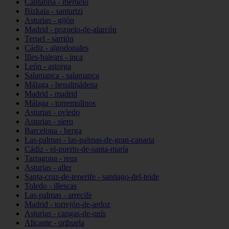
Cantabria - meruelo
Bizkaia - santurtzi
Asturias - gijón
Madrid - pozuelo-de-alarcón
Teruel - sarrión
Cádiz - algodonales
Illes-balears - inca
León - astorga
Salamanca - salamanca
Málaga - benalmádena
Madrid - madrid
Málaga - torremolinos
Asturias - oviedo
Asturias - siero
Barcelona - berga
Las-palmas - las-palmas-de-gran-canaria
Cádiz - el-puerto-de-santa-maría
Tarragona - reus
Asturias - aller
Santa-cruz-de-tenerife - santiago-del-teide
Toledo - illescas
Las-palmas - arrecife
Madrid - torrejón-de-ardoz
Asturias - cangas-de-onís
Alicante - orihuela