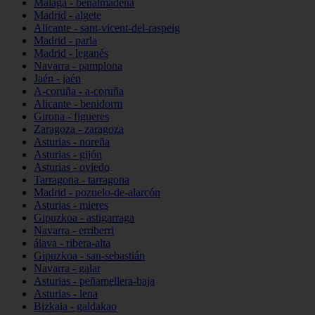
Málaga - benalmádena
Madrid - algete
Alicante - sant-vicent-del-raspeig
Madrid - parla
Madrid - leganés
Navarra - pamplona
Jaén - jaén
A-coruña - a-coruña
Alicante - benidorm
Girona - figueres
Zaragoza - zaragoza
Asturias - noreña
Asturias - gijón
Asturias - oviedo
Tarragona - tarragona
Madrid - pozuelo-de-alarcón
Asturias - mieres
Gipuzkoa - astigarraga
Navarra - erriberri
álava - ribera-alta
Gipuzkoa - san-sebastián
Navarra - galar
Asturias - peñamellera-baja
Asturias - lena
Bizkaia - galdakao