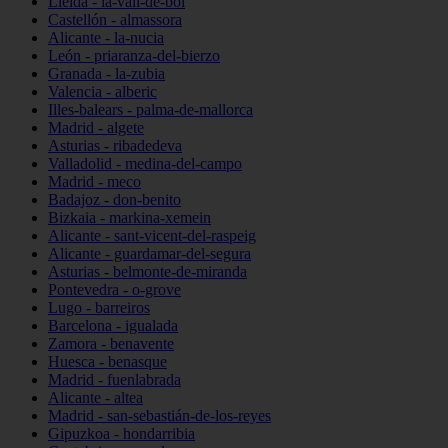
Lleida - la-vall-de-boí
Castellón - almassora
Alicante - la-nucia
León - priaranza-del-bierzo
Granada - la-zubia
Valencia - alberic
Illes-balears - palma-de-mallorca
Madrid - algete
Asturias - ribadedeva
Valladolid - medina-del-campo
Madrid - meco
Badajoz - don-benito
Bizkaia - markina-xemein
Alicante - sant-vicent-del-raspeig
Alicante - guardamar-del-segura
Asturias - belmonte-de-miranda
Pontevedra - o-grove
Lugo - barreiros
Barcelona - igualada
Zamora - benavente
Huesca - benasque
Madrid - fuenlabrada
Alicante - altea
Madrid - san-sebastián-de-los-reyes
Gipuzkoa - hondarribia