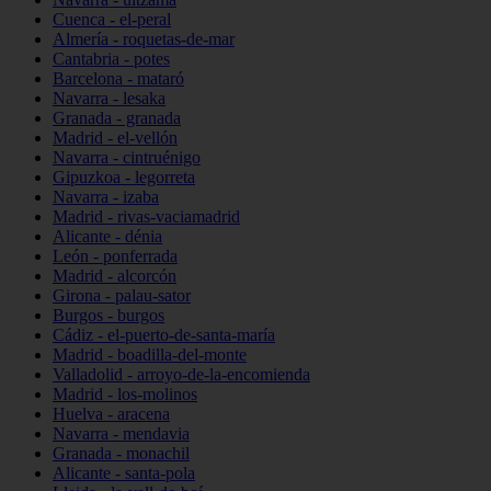
Cuenca - el-peral
Almería - roquetas-de-mar
Cantabria - potes
Barcelona - mataró
Navarra - lesaka
Granada - granada
Madrid - el-vellón
Navarra - cintruénigo
Gipuzkoa - legorreta
Navarra - izaba
Madrid - rivas-vaciamadrid
Alicante - dénia
León - ponferrada
Madrid - alcorcón
Girona - palau-sator
Burgos - burgos
Cádiz - el-puerto-de-santa-maría
Madrid - boadilla-del-monte
Valladolid - arroyo-de-la-encomienda
Madrid - los-molinos
Huelva - aracena
Navarra - mendavia
Granada - monachil
Alicante - santa-pola