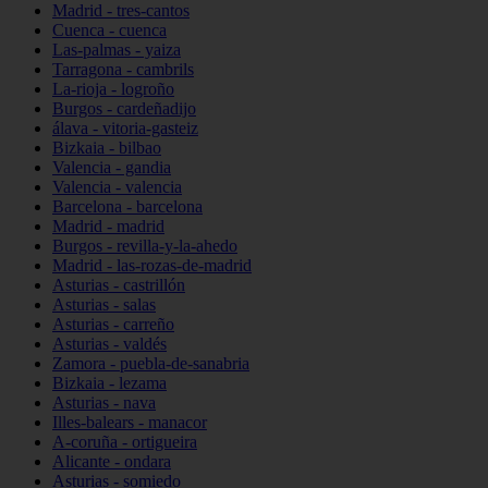
Madrid - tres-cantos
Cuenca - cuenca
Las-palmas - yaiza
Tarragona - cambrils
La-rioja - logroño
Burgos - cardeñadijo
álava - vitoria-gasteiz
Bizkaia - bilbao
Valencia - gandia
Valencia - valencia
Barcelona - barcelona
Madrid - madrid
Burgos - revilla-y-la-ahedo
Madrid - las-rozas-de-madrid
Asturias - castrillón
Asturias - salas
Asturias - carreño
Asturias - valdés
Zamora - puebla-de-sanabria
Bizkaia - lezama
Asturias - nava
Illes-balears - manacor
A-coruña - ortigueira
Alicante - ondara
Asturias - somiedo