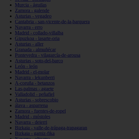
Murcia - águilas
Zamora - galende
Asturias - vegadeo
Cantabria - san-vicente-de-la-barquera
Navarra - erro
Madrid - collado-villalba
Gipuzkoa - lasarte-oria
Asturias - aller
Granada - almuñécar
Pontevedra - vilagarcía-de-arousa
Asturias - soto-del-barco
León - león
Madrid - el-molar
Navarra - lekunberri
A-coruña - betanzos
Las-palmas - agaete
Valladolid - peñafiel
Asturias - sobrescobio
álava - asparrena
Zamora - fuentes-de-ropel
Madrid - móstoles
Navarra - deierri
Bizkaia - valle-de-trápaga-trapagaran
Bizkaia - gamiz-fika
Navarra - ultzama