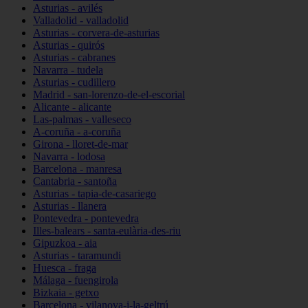
Asturias - avilés
Valladolid - valladolid
Asturias - corvera-de-asturias
Asturias - quirós
Asturias - cabranes
Navarra - tudela
Asturias - cudillero
Madrid - san-lorenzo-de-el-escorial
Alicante - alicante
Las-palmas - valleseco
A-coruña - a-coruña
Girona - lloret-de-mar
Navarra - lodosa
Barcelona - manresa
Cantabria - santoña
Asturias - tapia-de-casariego
Asturias - llanera
Pontevedra - pontevedra
Illes-balears - santa-eulària-des-riu
Gipuzkoa - aia
Asturias - taramundi
Huesca - fraga
Málaga - fuengirola
Bizkaia - getxo
Barcelona - vilanova-i-la-geltrú