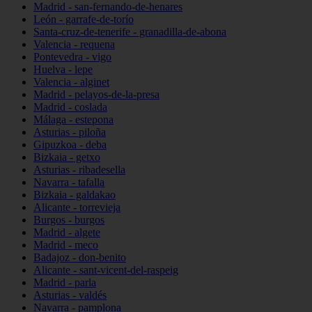
Madrid - san-fernando-de-henares
León - garrafe-de-torío
Santa-cruz-de-tenerife - granadilla-de-abona
Valencia - requena
Pontevedra - vigo
Huelva - lepe
Valencia - alginet
Madrid - pelayos-de-la-presa
Madrid - coslada
Málaga - estepona
Asturias - piloña
Gipuzkoa - deba
Bizkaia - getxo
Asturias - ribadesella
Navarra - tafalla
Bizkaia - galdakao
Alicante - torrevieja
Burgos - burgos
Madrid - algete
Madrid - meco
Badajoz - don-benito
Alicante - sant-vicent-del-raspeig
Madrid - parla
Asturias - valdés
Navarra - pamplona