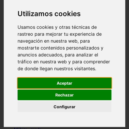
Madrid - pozuelo-de-alarcón
Teruel - sarrión
Utilizamos cookies
Cádiz - algodonales
Illes-balears - inca
Madrid - madrid
Usamos cookies y otras técnicas de
Málaga - torremolinos
rastreo para mejorar tu experiencia de
Asturias - oviedo
navegación en nuestra web, para
Cádiz - el-puerto-de-santa-maría
Asturias - aller
mostrarte contenidos personalizados y
Toledo - illescas
anuncios adecuados, para analizar el
álava - vitoria-gasteiz
tráfico en nuestra web y para comprender
Málaga - marbella
Zaragoza - zaragoza
de donde llegan nuestros visitantes.
Barcelona - barcelona
Valencia - valencia
Pontevedra - lalín
Aceptar
Toledo - seseña
Cantabria - val-de-san-vicente
Rechazar
Sevilla - sevilla
Granada - granada
Configurar
Cádiz - tarifa
Lugo - viveiro
Murcia - san-javier
Santa-cruz-de-tenerife - tacoronte