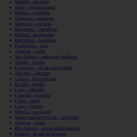
Madrid - alcorcón
álava - vitoria-gasteiz
Málaga - marbella
Zaragoza - zaragoza
Valencia - valencia
Barcelona - barcelona
Madrid - alcobendas
Barcelona - badalona
Pontevedra - lalín
Asturias - avilés
Illes-balears - palma-de-mallorca
Toledo - seseña
Cantabria - val-de-san-vicente
Alicante - alicante
Girona - lloret-de-mar
Sevilla - sevilla
León - sahagún
Granada - granada
Cádiz - tarifa
Lugo - viveiro
Murcia - san-javier
Santa-cruz-de-tenerife - tacoronte
Asturias - grado
Illes-balears - santa-eulària-des-riu
Madrid - alcalá-de-henares