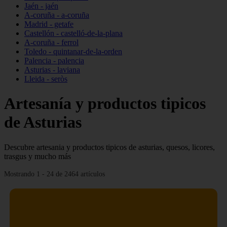
Jaén - jaén
A-coruña - a-coruña
Madrid - getafe
Castellón - castelló-de-la-plana
A-coruña - ferrol
Toledo - quintanar-de-la-orden
Palencia - palencia
Asturias - laviana
Lleida - seròs
Artesanía y productos tipicos
de Asturias
Descubre artesania y productos tipicos de asturias, quesos, licores,
trasgus y mucho más
Mostrando 1 - 24 de 2464 artículos