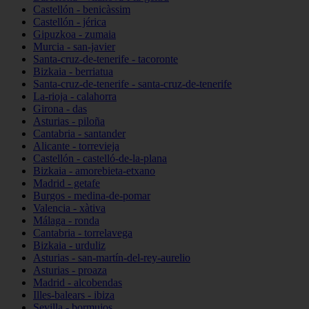
Castellón - benicàssim
Castellón - jérica
Gipuzkoa - zumaia
Murcia - san-javier
Santa-cruz-de-tenerife - tacoronte
Bizkaia - berriatua
Santa-cruz-de-tenerife - santa-cruz-de-tenerife
La-rioja - calahorra
Girona - das
Asturias - piloña
Cantabria - santander
Alicante - torrevieja
Castellón - castelló-de-la-plana
Bizkaia - amorebieta-etxano
Madrid - getafe
Burgos - medina-de-pomar
Valencia - xàtiva
Málaga - ronda
Cantabria - torrelavega
Bizkaia - urduliz
Asturias - san-martín-del-rey-aurelio
Asturias - proaza
Madrid - alcobendas
Illes-balears - ibiza
Sevilla - bormujos