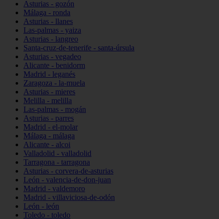
Asturias - gozón
Málaga - ronda
Asturias - llanes
Las-palmas - yaiza
Asturias - langreo
Santa-cruz-de-tenerife - santa-úrsula
Asturias - vegadeo
Alicante - benidorm
Madrid - leganés
Zaragoza - la-muela
Asturias - mieres
Melilla - melilla
Las-palmas - mogán
Asturias - parres
Madrid - el-molar
Málaga - málaga
Alicante - alcoi
Valladolid - valladolid
Tarragona - tarragona
Asturias - corvera-de-asturias
León - valencia-de-don-juan
Madrid - valdemoro
Madrid - villaviciosa-de-odón
León - león
Toledo - toledo