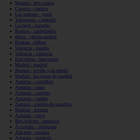
Madrid - tres-cantos
Cuenca - cuenca
Las-palmas - yaiza
Tarragona - cambrils
La-rioja - logroño
Burgos - cardeñadijo
álava - vitoria-gasteiz
Bizkaia - bilbao
Valencia - gandia
Valencia - valencia
Barcelona - barcelona
Madrid - madrid
Burgos - revilla-y-la-ahedo
Madrid - las-rozas-de-madrid
Asturias - castrillón
Asturias - salas
Asturias - carreño
Asturias - valdés
Zamora - puebla-de-sanabria
Bizkaia - lezama
Asturias - nava
Illes-balears - manacor
A-coruña - ortigueira
Alicante - ondara
Asturias - somiedo