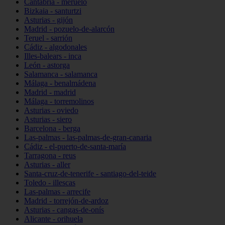
Cantabria - meruelo
Bizkaia - santurtzi
Asturias - gijón
Madrid - pozuelo-de-alarcón
Teruel - sarrión
Cádiz - algodonales
Illes-balears - inca
León - astorga
Salamanca - salamanca
Málaga - benalmádena
Madrid - madrid
Málaga - torremolinos
Asturias - oviedo
Asturias - siero
Barcelona - berga
Las-palmas - las-palmas-de-gran-canaria
Cádiz - el-puerto-de-santa-maría
Tarragona - reus
Asturias - aller
Santa-cruz-de-tenerife - santiago-del-teide
Toledo - illescas
Las-palmas - arrecife
Madrid - torrejón-de-ardoz
Asturias - cangas-de-onís
Alicante - orihuela