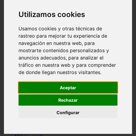
Madrid - pozuelo-de-alarcón
Teruel - sarrión
Utilizamos cookies
Cádiz - algodonales
Illes-balears - inca
Madrid - madrid
Usamos cookies y otras técnicas de
Málaga - torremolinos
rastreo para mejorar tu experiencia de
Asturias - oviedo
navegación en nuestra web, para
Cádiz - el-puerto-de-santa-maría
Asturias - aller
mostrarte contenidos personalizados y
Toledo - illescas
anuncios adecuados, para analizar el
álava - vitoria-gasteiz
tráfico en nuestra web y para comprender
Málaga - marbella
Zaragoza - zaragoza
de donde llegan nuestros visitantes.
Barcelona - barcelona
Valencia - valencia
Pontevedra - lalín
Aceptar
Toledo - seseña
Cantabria - val-de-san-vicente
Rechazar
Sevilla - sevilla
Granada - granada
Configurar
Cádiz - tarifa
Lugo - viveiro
Murcia - san-javier
Santa-cruz-de-tenerife - tacoronte