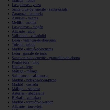
Málaga - ronda
Las-palmas - yaiza
Santa-cruz-de-tenerife - santa-úrsula
Zaragoza - la-muela
Asturias - mieres
Melilla - melilla
Las-palmas - mogán
Alicante - alcoi
Valladolid - valladolid
León - valencia-de-don-juan
Toledo - toledo
Madrid - alcalá-de-henares
León - garrafe-de-torío
Santa-cruz-de-tenerife - granadilla-de-abona
Pontevedra - vigo
Huelva - lepe
Málaga - málaga
Salamanca - salamanca
Madrid - pelayos-de-la-presa
Madrid - coslada
Málaga - estepona
Asturias - ribadesella
Bizkaia - galdakao
Madrid - torrejón-de-ardoz
Alicante - torrevieja