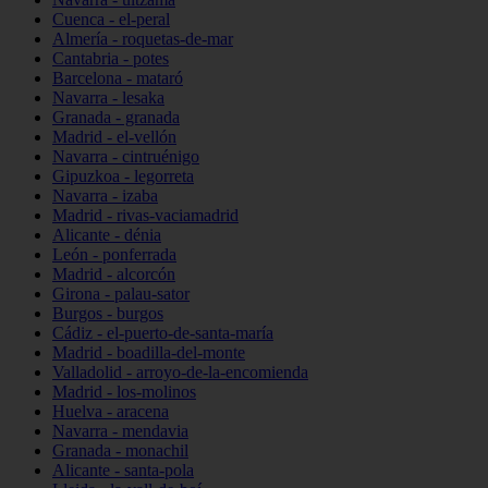
Cuenca - el-peral
Almería - roquetas-de-mar
Cantabria - potes
Barcelona - mataró
Navarra - lesaka
Granada - granada
Madrid - el-vellón
Navarra - cintruénigo
Gipuzkoa - legorreta
Navarra - izaba
Madrid - rivas-vaciamadrid
Alicante - dénia
León - ponferrada
Madrid - alcorcón
Girona - palau-sator
Burgos - burgos
Cádiz - el-puerto-de-santa-maría
Madrid - boadilla-del-monte
Valladolid - arroyo-de-la-encomienda
Madrid - los-molinos
Huelva - aracena
Navarra - mendavia
Granada - monachil
Alicante - santa-pola