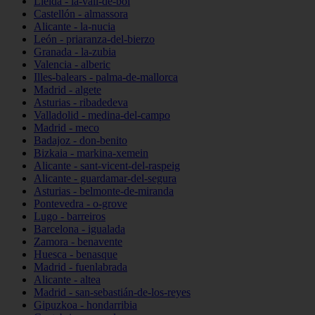
Lleida - la-vall-de-boí
Castellón - almassora
Alicante - la-nucia
León - priaranza-del-bierzo
Granada - la-zubia
Valencia - alberic
Illes-balears - palma-de-mallorca
Madrid - algete
Asturias - ribadedeva
Valladolid - medina-del-campo
Madrid - meco
Badajoz - don-benito
Bizkaia - markina-xemein
Alicante - sant-vicent-del-raspeig
Alicante - guardamar-del-segura
Asturias - belmonte-de-miranda
Pontevedra - o-grove
Lugo - barreiros
Barcelona - igualada
Zamora - benavente
Huesca - benasque
Madrid - fuenlabrada
Alicante - altea
Madrid - san-sebastián-de-los-reyes
Gipuzkoa - hondarribia