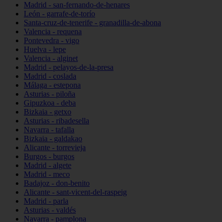
Madrid - san-fernando-de-henares
León - garrafe-de-torío
Santa-cruz-de-tenerife - granadilla-de-abona
Valencia - requena
Pontevedra - vigo
Huelva - lepe
Valencia - alginet
Madrid - pelayos-de-la-presa
Madrid - coslada
Málaga - estepona
Asturias - piloña
Gipuzkoa - deba
Bizkaia - getxo
Asturias - ribadesella
Navarra - tafalla
Bizkaia - galdakao
Alicante - torrevieja
Burgos - burgos
Madrid - algete
Madrid - meco
Badajoz - don-benito
Alicante - sant-vicent-del-raspeig
Madrid - parla
Asturias - valdés
Navarra - pamplona