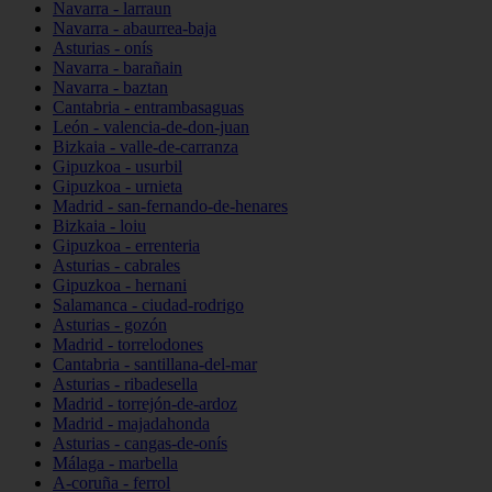
Navarra - larraun
Navarra - abaurrea-baja
Asturias - onís
Navarra - barañain
Navarra - baztan
Cantabria - entrambasaguas
León - valencia-de-don-juan
Bizkaia - valle-de-carranza
Gipuzkoa - usurbil
Gipuzkoa - urnieta
Madrid - san-fernando-de-henares
Bizkaia - loiu
Gipuzkoa - errenteria
Asturias - cabrales
Gipuzkoa - hernani
Salamanca - ciudad-rodrigo
Asturias - gozón
Madrid - torrelodones
Cantabria - santillana-del-mar
Asturias - ribadesella
Madrid - torrejón-de-ardoz
Madrid - majadahonda
Asturias - cangas-de-onís
Málaga - marbella
A-coruña - ferrol