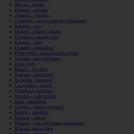
Murcia - águilas
Zamora - galende
Asturias - vegadeo
Cantabria - san-vicente-de-la-barquera
Navarra - erro
Madrid - collado-villalba
Gipuzkoa - lasarte-oria
Asturias - aller
Granada - almuñécar
Pontevedra - vilagarcía-de-arousa
Asturias - soto-del-barco
León - león
Madrid - el-molar
Navarra - lekunberri
A-coruña - betanzos
Las-palmas - agaete
Valladolid - peñafiel
Asturias - sobrescobio
álava - asparrena
Zamora - fuentes-de-ropel
Madrid - móstoles
Navarra - deierri
Bizkaia - valle-de-trápaga-trapagaran
Bizkaia - gamiz-fika
Navarra - ultzama