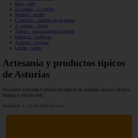
Jaén - jaén
A-coruña - a-coruña
Madrid - getafe
Castellón - castelló-de-la-plana
A-coruña - ferrol
Toledo - quintanar-de-la-orden
Palencia - palencia
Asturias - laviana
Lleida - seròs
Artesanía y productos tipicos
de Asturias
Descubre artesania y productos tipicos de asturias, quesos, licores,
trasgus y mucho más
Mostrando 1 - 24 de 2464 artículos