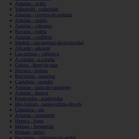
Asturias - avilés
Valladolid - valladolid
Asturias - corvera-de-asturias
Asturias - quirós
Asturias - cabranes
Navarra - tudela
Asturias - cudillero
Madrid - san-lorenzo-de-el-escorial
Alicante - alicante
Las-palmas - valleseco
A-coruña - a-coruña
Girona - lloret-de-mar
Navarra - lodosa
Barcelona - manresa
Cantabria - santoña
Asturias - tapia-de-casariego
Asturias - llanera
Pontevedra - pontevedra
Illes-balears - santa-eulària-des-riu
Gipuzkoa - aia
Asturias - taramundi
Huesca - fraga
Málaga - fuengirola
Bizkaia - getxo
Barcelona - vilanova-i-la-geltrú