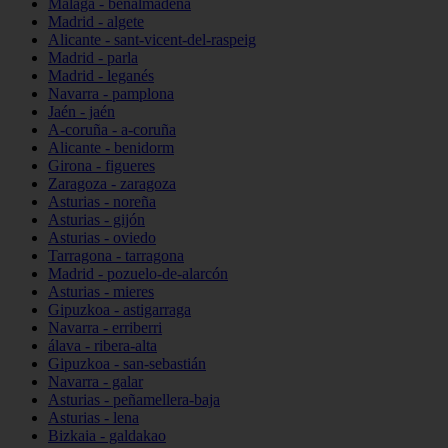
Málaga - benalmádena
Madrid - algete
Alicante - sant-vicent-del-raspeig
Madrid - parla
Madrid - leganés
Navarra - pamplona
Jaén - jaén
A-coruña - a-coruña
Alicante - benidorm
Girona - figueres
Zaragoza - zaragoza
Asturias - noreña
Asturias - gijón
Asturias - oviedo
Tarragona - tarragona
Madrid - pozuelo-de-alarcón
Asturias - mieres
Gipuzkoa - astigarraga
Navarra - erriberri
álava - ribera-alta
Gipuzkoa - san-sebastián
Navarra - galar
Asturias - peñamellera-baja
Asturias - lena
Bizkaia - galdakao