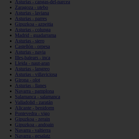
Asturias - cangas-del-narcea
Zaragoza - utebo
Asturias - laviana
Asturias - parres
Gipuzkoa - azpeitia
Asturias - colunga
Madrid - guadarrama
Asturias - siero
Castellón - orpesa
Asturias - navia
Illes-balears - inca
Lleida - naut-aran
Asturias - langreo
Asturias - villaviciosa
Girona - olot
Asturias - llanes
Navarra - pamplona
Salamanca - salamanca
Valladolid - zaratán
Alicante - benidorm
Pontevedra - vigo
Gipuzkoa - zerain
Gipuzkoa - andoain
Navarra - valtierra
Navarra - gesalatz