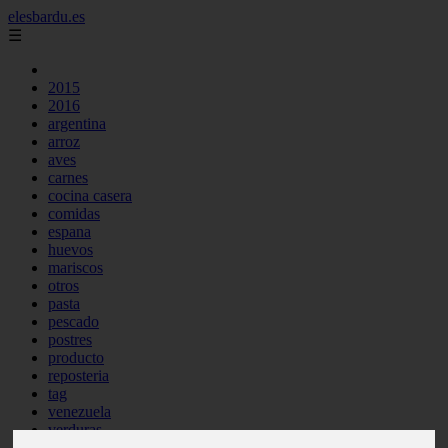
elesbardu.es
☰
2015
2016
argentina
arroz
aves
carnes
cocina casera
comidas
espana
huevos
mariscos
otros
pasta
pescado
postres
producto
reposteria
tag
venezuela
verduras
vocabulario de cocina