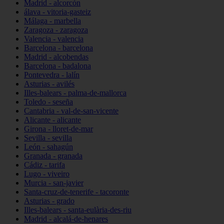
Madrid - alcorcón
álava - vitoria-gasteiz
Málaga - marbella
Zaragoza - zaragoza
Valencia - valencia
Barcelona - barcelona
Madrid - alcobendas
Barcelona - badalona
Pontevedra - lalín
Asturias - avilés
Illes-balears - palma-de-mallorca
Toledo - seseña
Cantabria - val-de-san-vicente
Alicante - alicante
Girona - lloret-de-mar
Sevilla - sevilla
León - sahagún
Granada - granada
Cádiz - tarifa
Lugo - viveiro
Murcia - san-javier
Santa-cruz-de-tenerife - tacoronte
Asturias - grado
Illes-balears - santa-eulària-des-riu
Madrid - alcalá-de-henares