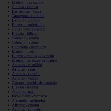
Madrid - tres-cantos
Cuenca - cuenca
Las-palmas - yaiza
Tarragona - cambrils
La-rioja - logroño
Burgos - cardeñadijo
álava - vitoria-gasteiz
Bizkaia - bilbao
Valencia - gandia
Valencia - valencia
Barcelona - barcelona
Madrid - madrid
Burgos - revilla-y-la-ahedo
Madrid - las-rozas-de-madrid
Asturias - castrillón
Asturias - salas
Asturias - carreño
Asturias - valdés
Zamora - puebla-de-sanabria
Bizkaia - lezama
Asturias - nava
Illes-balears - manacor
A-coruña - ortigueira
Alicante - ondara
Asturias - somiedo