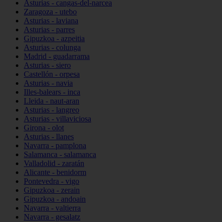
Asturias - cangas-del-narcea
Zaragoza - utebo
Asturias - laviana
Asturias - parres
Gipuzkoa - azpeitia
Asturias - colunga
Madrid - guadarrama
Asturias - siero
Castellón - orpesa
Asturias - navia
Illes-balears - inca
Lleida - naut-aran
Asturias - langreo
Asturias - villaviciosa
Girona - olot
Asturias - llanes
Navarra - pamplona
Salamanca - salamanca
Valladolid - zaratán
Alicante - benidorm
Pontevedra - vigo
Gipuzkoa - zerain
Gipuzkoa - andoain
Navarra - valtierra
Navarra - gesalatz