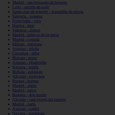
Madrid - san-fernando-de-henares
León - garrafe-de-torío
Santa-cruz-de-tenerife - granadilla-de-abona
Valencia - requena
Pontevedra - vigo
Huelva - lepe
Valencia - alginet
Madrid - pelayos-de-la-presa
Madrid - coslada
Málaga - estepona
Asturias - piloña
Gipuzkoa - deba
Bizkaia - getxo
Asturias - ribadesella
Navarra - tafalla
Bizkaia - galdakao
Alicante - torrevieja
Burgos - burgos
Madrid - algete
Madrid - meco
Badajoz - don-benito
Alicante - sant-vicent-del-raspeig
Madrid - parla
Asturias - valdés
Navarra - pamplona