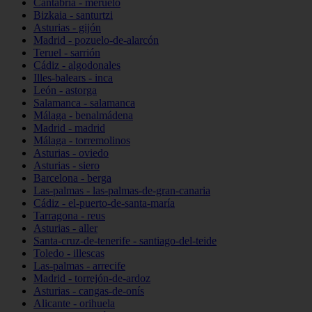
Cantabria - meruelo
Bizkaia - santurtzi
Asturias - gijón
Madrid - pozuelo-de-alarcón
Teruel - sarrión
Cádiz - algodonales
Illes-balears - inca
León - astorga
Salamanca - salamanca
Málaga - benalmádena
Madrid - madrid
Málaga - torremolinos
Asturias - oviedo
Asturias - siero
Barcelona - berga
Las-palmas - las-palmas-de-gran-canaria
Cádiz - el-puerto-de-santa-maría
Tarragona - reus
Asturias - aller
Santa-cruz-de-tenerife - santiago-del-teide
Toledo - illescas
Las-palmas - arrecife
Madrid - torrejón-de-ardoz
Asturias - cangas-de-onís
Alicante - orihuela