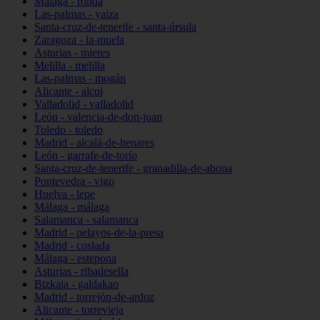
Málaga - ronda
Las-palmas - yaiza
Santa-cruz-de-tenerife - santa-úrsula
Zaragoza - la-muela
Asturias - mieres
Melilla - melilla
Las-palmas - mogán
Alicante - alcoi
Valladolid - valladolid
León - valencia-de-don-juan
Toledo - toledo
Madrid - alcalá-de-henares
León - garrafe-de-torío
Santa-cruz-de-tenerife - granadilla-de-abona
Pontevedra - vigo
Huelva - lepe
Málaga - málaga
Salamanca - salamanca
Madrid - pelayos-de-la-presa
Madrid - coslada
Málaga - estepona
Asturias - ribadesella
Bizkaia - galdakao
Madrid - torrejón-de-ardoz
Alicante - torrevieja