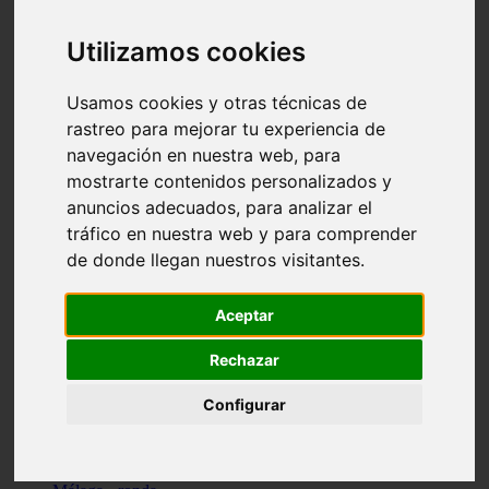
Madrid - pozuelo-de-alarcón
Teruel - sarrión
Utilizamos cookies
Cádiz - algodonales
Illes-balears - inca
Madrid - madrid
Usamos cookies y otras técnicas de
Málaga - torremolinos
rastreo para mejorar tu experiencia de
Asturias - oviedo
navegación en nuestra web, para
Cádiz - el-puerto-de-santa-maría
Asturias - aller
mostrarte contenidos personalizados y
Toledo - illescas
anuncios adecuados, para analizar el
álava - vitoria-gasteiz
tráfico en nuestra web y para comprender
Málaga - marbella
Zaragoza - zaragoza
de donde llegan nuestros visitantes.
Barcelona - barcelona
Valencia - valencia
Pontevedra - lalín
Aceptar
Toledo - seseña
Cantabria - val-de-san-vicente
Rechazar
Sevilla - sevilla
Granada - granada
Configurar
Cádiz - tarifa
Lugo - viveiro
Murcia - san-javier
Santa-cruz-de-tenerife - tacoronte