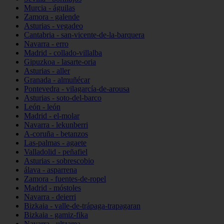
Murcia - águilas
Zamora - galende
Asturias - vegadeo
Cantabria - san-vicente-de-la-barquera
Navarra - erro
Madrid - collado-villalba
Gipuzkoa - lasarte-oria
Asturias - aller
Granada - almuñécar
Pontevedra - vilagarcía-de-arousa
Asturias - soto-del-barco
León - león
Madrid - el-molar
Navarra - lekunberri
A-coruña - betanzos
Las-palmas - agaete
Valladolid - peñafiel
Asturias - sobrescobio
álava - asparrena
Zamora - fuentes-de-ropel
Madrid - móstoles
Navarra - deierri
Bizkaia - valle-de-trápaga-trapagaran
Bizkaia - gamiz-fika
Navarra - ultzama