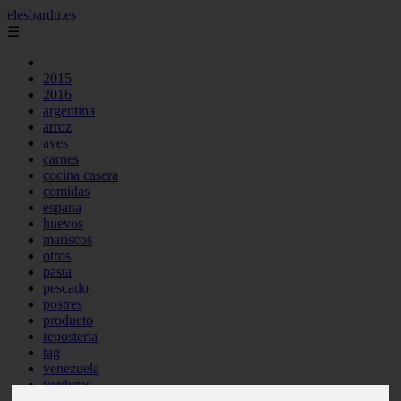
elesbardu.es
☰
2015
2016
argentina
arroz
aves
carnes
cocina casera
comidas
espana
huevos
mariscos
otros
pasta
pescado
postres
producto
reposteria
tag
venezuela
verduras
vocabulario de cocina