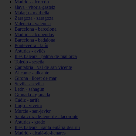
Madrid - alcorcón
álava - vitoria-gasteiz
Málaga - marbella
Zaragoza - zaragoza
Valencia - valencia
Barcelona - barcelona
Madrid - alcobendas
Barcelona - badalona
Pontevedra - lalín
Asturias - avilés
Illes-balears - palma-de-mallorca
Toledo - seseña
Cantabria - val-de-san-vicente
Alicante - alicante
Girona - lloret-de-mar
Sevilla - sevilla
León - sahagún
Granada - granada
Cádiz - tarifa
Lugo - viveiro
Murcia - san-javier
Santa-cruz-de-tenerife - tacoronte
Asturias - grado
Illes-balears - santa-eulària-des-riu
Madrid - alcalá-de-henares