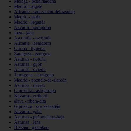
Málaga - benalmádena
Madrid - algete
Alicante - sant-vicent-del-raspeig
Madrid - parla
Madrid - leganés
Navarra - pamplona
Jaén - jaén
A-coruña - a-coruña
Alicante - benidorm
Girona - figueres
Zaragoza - zaragoza
Asturias - noreña
Asturias - gijón
Asturias - oviedo
Tarragona - tarragona
Madrid - pozuelo-de-alarcón
Asturias - mieres
Gipuzkoa - astigarraga
Navarra - erriberri
álava - ribera-alta
Gipuzkoa - san-sebastián
Navarra - galar
Asturias - peñamellera-baja
Asturias - lena
Bizkaia - galdakao