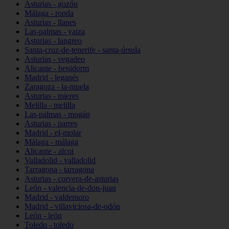
Asturias - gozón
Málaga - ronda
Asturias - llanes
Las-palmas - yaiza
Asturias - langreo
Santa-cruz-de-tenerife - santa-úrsula
Asturias - vegadeo
Alicante - benidorm
Madrid - leganés
Zaragoza - la-muela
Asturias - mieres
Melilla - melilla
Las-palmas - mogán
Asturias - parres
Madrid - el-molar
Málaga - málaga
Alicante - alcoi
Valladolid - valladolid
Tarragona - tarragona
Asturias - corvera-de-asturias
León - valencia-de-don-juan
Madrid - valdemoro
Madrid - villaviciosa-de-odón
León - león
Toledo - toledo