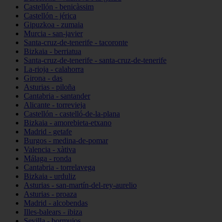
Castellón - benicàssim
Castellón - jérica
Gipuzkoa - zumaia
Murcia - san-javier
Santa-cruz-de-tenerife - tacoronte
Bizkaia - berriatua
Santa-cruz-de-tenerife - santa-cruz-de-tenerife
La-rioja - calahorra
Girona - das
Asturias - piloña
Cantabria - santander
Alicante - torrevieja
Castellón - castelló-de-la-plana
Bizkaia - amorebieta-etxano
Madrid - getafe
Burgos - medina-de-pomar
Valencia - xàtiva
Málaga - ronda
Cantabria - torrelavega
Bizkaia - urduliz
Asturias - san-martín-del-rey-aurelio
Asturias - proaza
Madrid - alcobendas
Illes-balears - ibiza
Sevilla - bormujos