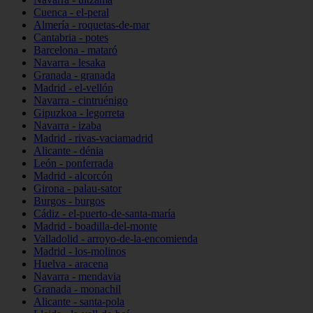
Cuenca - el-peral
Almería - roquetas-de-mar
Cantabria - potes
Barcelona - mataró
Navarra - lesaka
Granada - granada
Madrid - el-vellón
Navarra - cintruénigo
Gipuzkoa - legorreta
Navarra - izaba
Madrid - rivas-vaciamadrid
Alicante - dénia
León - ponferrada
Madrid - alcorcón
Girona - palau-sator
Burgos - burgos
Cádiz - el-puerto-de-santa-maría
Madrid - boadilla-del-monte
Valladolid - arroyo-de-la-encomienda
Madrid - los-molinos
Huelva - aracena
Navarra - mendavia
Granada - monachil
Alicante - santa-pola