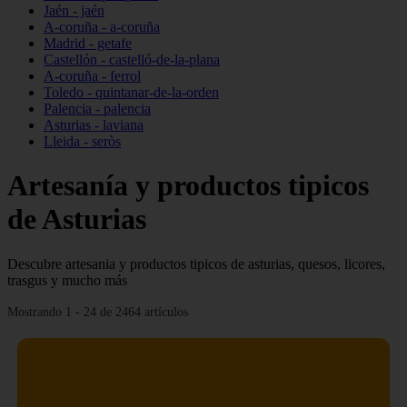
Jaén - jaén
A-coruña - a-coruña
Madrid - getafe
Castellón - castelló-de-la-plana
A-coruña - ferrol
Toledo - quintanar-de-la-orden
Palencia - palencia
Asturias - laviana
Lleida - seròs
Artesanía y productos tipicos
de Asturias
Descubre artesania y productos tipicos de asturias, quesos, licores,
trasgus y mucho más
Mostrando 1 - 24 de 2464 artículos