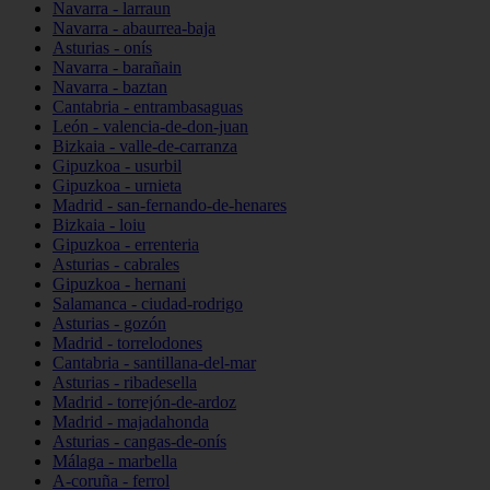
Navarra - larraun
Navarra - abaurrea-baja
Asturias - onís
Navarra - barañain
Navarra - baztan
Cantabria - entrambasaguas
León - valencia-de-don-juan
Bizkaia - valle-de-carranza
Gipuzkoa - usurbil
Gipuzkoa - urnieta
Madrid - san-fernando-de-henares
Bizkaia - loiu
Gipuzkoa - errenteria
Asturias - cabrales
Gipuzkoa - hernani
Salamanca - ciudad-rodrigo
Asturias - gozón
Madrid - torrelodones
Cantabria - santillana-del-mar
Asturias - ribadesella
Madrid - torrejón-de-ardoz
Madrid - majadahonda
Asturias - cangas-de-onís
Málaga - marbella
A-coruña - ferrol