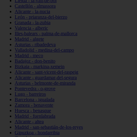
Lleida - la-vall-de-boí
Castellón - almassora
Alicante - la-nucia
León - priaranza-del-bierzo
Granada - la-zubia
Valencia - alberic
Illes-balears - palma-de-mallorca
Madrid - algete
Asturias - ribadedeva
Valladolid - medina-del-campo
Madrid - meco
Badajoz - don-benito
Bizkaia - markina-xemein
Alicante - sant-vicent-del-raspeig
Alicante - guardamar-del-segura
Asturias - belmonte-de-miranda
Pontevedra - o-grove
Lugo - barreiros
Barcelona - igualada
Zamora - benavente
Huesca - benasque
Madrid - fuenlabrada
Alicante - altea
Madrid - san-sebastián-de-los-reyes
Gipuzkoa - hondarribia