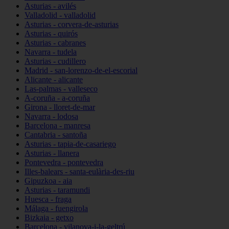
Asturias - avilés
Valladolid - valladolid
Asturias - corvera-de-asturias
Asturias - quirós
Asturias - cabranes
Navarra - tudela
Asturias - cudillero
Madrid - san-lorenzo-de-el-escorial
Alicante - alicante
Las-palmas - valleseco
A-coruña - a-coruña
Girona - lloret-de-mar
Navarra - lodosa
Barcelona - manresa
Cantabria - santoña
Asturias - tapia-de-casariego
Asturias - llanera
Pontevedra - pontevedra
Illes-balears - santa-eulària-des-riu
Gipuzkoa - aia
Asturias - taramundi
Huesca - fraga
Málaga - fuengirola
Bizkaia - getxo
Barcelona - vilanova-i-la-geltrú