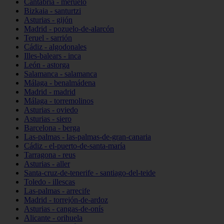
Cantabria - meruelo
Bizkaia - santurtzi
Asturias - gijón
Madrid - pozuelo-de-alarcón
Teruel - sarrión
Cádiz - algodonales
Illes-balears - inca
León - astorga
Salamanca - salamanca
Málaga - benalmádena
Madrid - madrid
Málaga - torremolinos
Asturias - oviedo
Asturias - siero
Barcelona - berga
Las-palmas - las-palmas-de-gran-canaria
Cádiz - el-puerto-de-santa-maría
Tarragona - reus
Asturias - aller
Santa-cruz-de-tenerife - santiago-del-teide
Toledo - illescas
Las-palmas - arrecife
Madrid - torrejón-de-ardoz
Asturias - cangas-de-onís
Alicante - orihuela