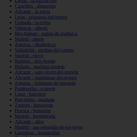
Lleida - la-vall-de-boí
Castellón - almassora
Alicante - la-nucia
León - priaranza-del-bierzo
Granada - la-zubia
Valencia - alberic
Illes-balears - palma-de-mallorca
Madrid - algete
Asturias - ribadedeva
Valladolid - medina-del-campo
Madrid - meco
Badajoz - don-benito
Bizkaia - markina-xemein
Alicante - sant-vicent-del-raspeig
Alicante - guardamar-del-segura
Asturias - belmonte-de-miranda
Pontevedra - o-grove
Lugo - barreiros
Barcelona - igualada
Zamora - benavente
Huesca - benasque
Madrid - fuenlabrada
Alicante - altea
Madrid - san-sebastián-de-los-reyes
Gipuzkoa - hondarribia