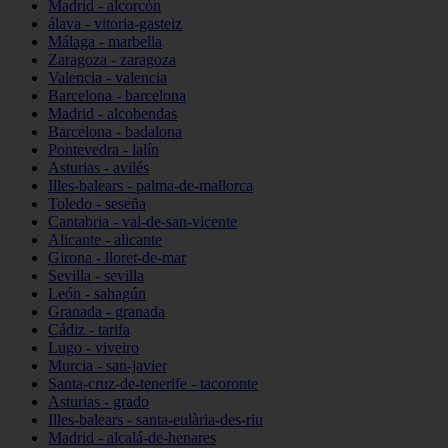
Madrid - alcorcón
álava - vitoria-gasteiz
Málaga - marbella
Zaragoza - zaragoza
Valencia - valencia
Barcelona - barcelona
Madrid - alcobendas
Barcelona - badalona
Pontevedra - lalín
Asturias - avilés
Illes-balears - palma-de-mallorca
Toledo - seseña
Cantabria - val-de-san-vicente
Alicante - alicante
Girona - lloret-de-mar
Sevilla - sevilla
León - sahagún
Granada - granada
Cádiz - tarifa
Lugo - viveiro
Murcia - san-javier
Santa-cruz-de-tenerife - tacoronte
Asturias - grado
Illes-balears - santa-eulària-des-riu
Madrid - alcalá-de-henares