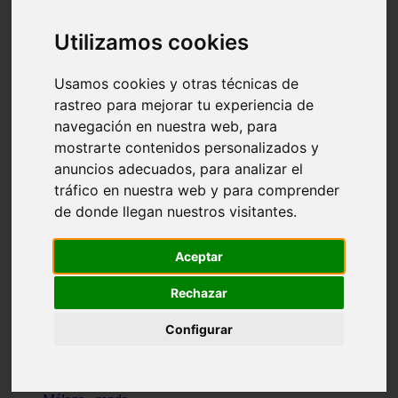
Madrid - pozuelo-de-alarcón
Teruel - sarrión
Utilizamos cookies
Cádiz - algodonales
Illes-balears - inca
Madrid - madrid
Usamos cookies y otras técnicas de
Málaga - torremolinos
rastreo para mejorar tu experiencia de
Asturias - oviedo
navegación en nuestra web, para
Cádiz - el-puerto-de-santa-maría
Asturias - aller
mostrarte contenidos personalizados y
Toledo - illescas
anuncios adecuados, para analizar el
álava - vitoria-gasteiz
tráfico en nuestra web y para comprender
Málaga - marbella
Zaragoza - zaragoza
de donde llegan nuestros visitantes.
Barcelona - barcelona
Valencia - valencia
Pontevedra - lalín
Aceptar
Toledo - seseña
Cantabria - val-de-san-vicente
Rechazar
Sevilla - sevilla
Granada - granada
Configurar
Cádiz - tarifa
Lugo - viveiro
Murcia - san-javier
Santa-cruz-de-tenerife - tacoronte