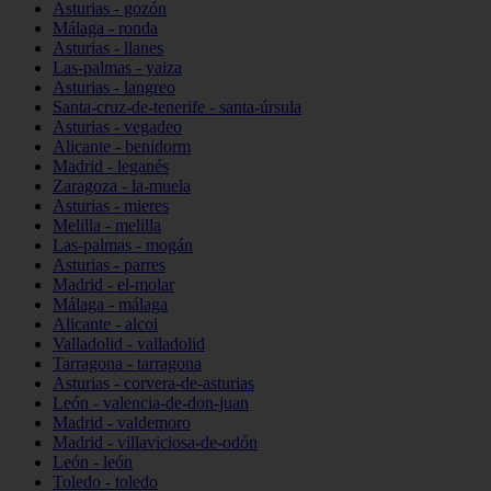
Asturias - gozón
Málaga - ronda
Asturias - llanes
Las-palmas - yaiza
Asturias - langreo
Santa-cruz-de-tenerife - santa-úrsula
Asturias - vegadeo
Alicante - benidorm
Madrid - leganés
Zaragoza - la-muela
Asturias - mieres
Melilla - melilla
Las-palmas - mogán
Asturias - parres
Madrid - el-molar
Málaga - málaga
Alicante - alcoi
Valladolid - valladolid
Tarragona - tarragona
Asturias - corvera-de-asturias
León - valencia-de-don-juan
Madrid - valdemoro
Madrid - villaviciosa-de-odón
León - león
Toledo - toledo