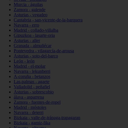
Murcia - águilas
Zamora - galende
Asturias - vegadeo
Cantabria - san-vicente-de-la-barquera
Navarra - erro
Madrid - collado-villalba
Gipuzkoa - lasarte-oria
Asturias - aller
Granada - almuñécar
Pontevedra - vilagarcía-de-arousa
Asturias - soto-del-barco
León - león
Madrid - el-molar
Navarra - lekunberri
A-coruña - betanzos
Las-palmas - agaete
Valladolid - peñafiel
Asturias - sobrescobio
álava - asparrena
Zamora - fuentes-de-ropel
Madrid - móstoles
Navarra - deierri
Bizkaia - valle-de-trápaga-trapagaran
Bizkaia - gamiz-fika
Navarra - ultzama