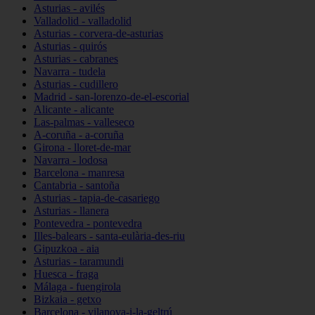
Asturias - avilés
Valladolid - valladolid
Asturias - corvera-de-asturias
Asturias - quirós
Asturias - cabranes
Navarra - tudela
Asturias - cudillero
Madrid - san-lorenzo-de-el-escorial
Alicante - alicante
Las-palmas - valleseco
A-coruña - a-coruña
Girona - lloret-de-mar
Navarra - lodosa
Barcelona - manresa
Cantabria - santoña
Asturias - tapia-de-casariego
Asturias - llanera
Pontevedra - pontevedra
Illes-balears - santa-eulària-des-riu
Gipuzkoa - aia
Asturias - taramundi
Huesca - fraga
Málaga - fuengirola
Bizkaia - getxo
Barcelona - vilanova-i-la-geltrú