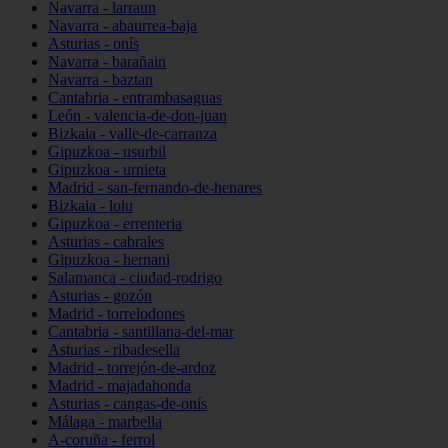
Navarra - larraun
Navarra - abaurrea-baja
Asturias - onís
Navarra - barañain
Navarra - baztan
Cantabria - entrambasaguas
León - valencia-de-don-juan
Bizkaia - valle-de-carranza
Gipuzkoa - usurbil
Gipuzkoa - urnieta
Madrid - san-fernando-de-henares
Bizkaia - loiu
Gipuzkoa - errenteria
Asturias - cabrales
Gipuzkoa - hernani
Salamanca - ciudad-rodrigo
Asturias - gozón
Madrid - torrelodones
Cantabria - santillana-del-mar
Asturias - ribadesella
Madrid - torrejón-de-ardoz
Madrid - majadahonda
Asturias - cangas-de-onís
Málaga - marbella
A-coruña - ferrol