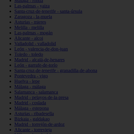
Málaga - ronda
Las-palmas - yaiza
Santa-cruz-de-tenerife - santa-úrsula
Zaragoza - la-muela
Asturias - mieres
Melilla - melilla
Las-palmas - mogán
Alicante - alcoi
Valladolid - valladolid
León - valencia-de-don-juan
Toledo - toledo
Madrid - alcalá-de-henares
León - garrafe-de-torío
Santa-cruz-de-tenerife - granadilla-de-abona
Pontevedra - vigo
Huelva - lepe
Málaga - málaga
Salamanca - salamanca
Madrid - pelayos-de-la-presa
Madrid - coslada
Málaga - estepona
Asturias - ribadesella
Bizkaia - galdakao
Madrid - torrejón-de-ardoz
Alicante - torrevieja