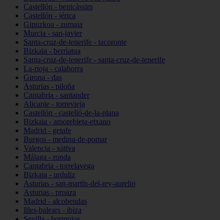
Castellón - benicàssim
Castellón - jérica
Gipuzkoa - zumaia
Murcia - san-javier
Santa-cruz-de-tenerife - tacoronte
Bizkaia - berriatua
Santa-cruz-de-tenerife - santa-cruz-de-tenerife
La-rioja - calahorra
Girona - das
Asturias - piloña
Cantabria - santander
Alicante - torrevieja
Castellón - castelló-de-la-plana
Bizkaia - amorebieta-etxano
Madrid - getafe
Burgos - medina-de-pomar
Valencia - xàtiva
Málaga - ronda
Cantabria - torrelavega
Bizkaia - urduliz
Asturias - san-martín-del-rey-aurelio
Asturias - proaza
Madrid - alcobendas
Illes-balears - ibiza
Sevilla - bormujos