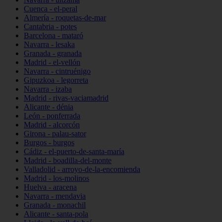
Cuenca - el-peral
Almería - roquetas-de-mar
Cantabria - potes
Barcelona - mataró
Navarra - lesaka
Granada - granada
Madrid - el-vellón
Navarra - cintruénigo
Gipuzkoa - legorreta
Navarra - izaba
Madrid - rivas-vaciamadrid
Alicante - dénia
León - ponferrada
Madrid - alcorcón
Girona - palau-sator
Burgos - burgos
Cádiz - el-puerto-de-santa-maría
Madrid - boadilla-del-monte
Valladolid - arroyo-de-la-encomienda
Madrid - los-molinos
Huelva - aracena
Navarra - mendavia
Granada - monachil
Alicante - santa-pola