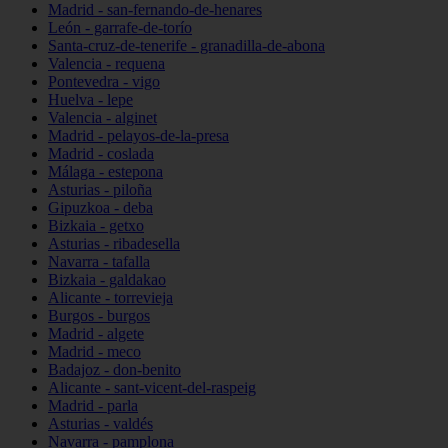
Madrid - san-fernando-de-henares
León - garrafe-de-torío
Santa-cruz-de-tenerife - granadilla-de-abona
Valencia - requena
Pontevedra - vigo
Huelva - lepe
Valencia - alginet
Madrid - pelayos-de-la-presa
Madrid - coslada
Málaga - estepona
Asturias - piloña
Gipuzkoa - deba
Bizkaia - getxo
Asturias - ribadesella
Navarra - tafalla
Bizkaia - galdakao
Alicante - torrevieja
Burgos - burgos
Madrid - algete
Madrid - meco
Badajoz - don-benito
Alicante - sant-vicent-del-raspeig
Madrid - parla
Asturias - valdés
Navarra - pamplona