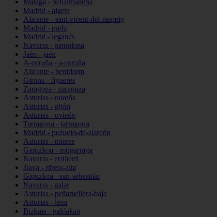
Málaga - benalmádena
Madrid - algete
Alicante - sant-vicent-del-raspeig
Madrid - parla
Madrid - leganés
Navarra - pamplona
Jaén - jaén
A-coruña - a-coruña
Alicante - benidorm
Girona - figueres
Zaragoza - zaragoza
Asturias - noreña
Asturias - gijón
Asturias - oviedo
Tarragona - tarragona
Madrid - pozuelo-de-alarcón
Asturias - mieres
Gipuzkoa - astigarraga
Navarra - erriberri
álava - ribera-alta
Gipuzkoa - san-sebastián
Navarra - galar
Asturias - peñamellera-baja
Asturias - lena
Bizkaia - galdakao