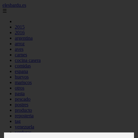
elesbardu.es
☰
2015
2016
argentina
arroz
aves
carnes
cocina casera
comidas
espana
huevos
mariscos
otros
pasta
pescado
postres
producto
reposteria
tag
venezuela
verduras
vocabulario de cocina