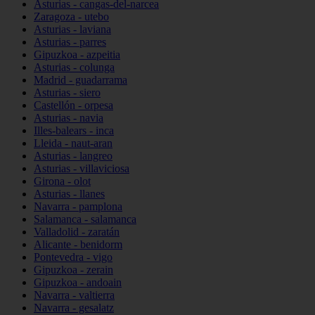
Asturias - cangas-del-narcea
Zaragoza - utebo
Asturias - laviana
Asturias - parres
Gipuzkoa - azpeitia
Asturias - colunga
Madrid - guadarrama
Asturias - siero
Castellón - orpesa
Asturias - navia
Illes-balears - inca
Lleida - naut-aran
Asturias - langreo
Asturias - villaviciosa
Girona - olot
Asturias - llanes
Navarra - pamplona
Salamanca - salamanca
Valladolid - zaratán
Alicante - benidorm
Pontevedra - vigo
Gipuzkoa - zerain
Gipuzkoa - andoain
Navarra - valtierra
Navarra - gesalatz