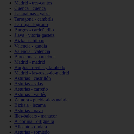
Madrid - tres-cantos
Cuenca - cuenca
Las-palmas - yaiza
Tarragona - cambrils
La-rioja - logroño
Burgos - cardeñadijo
álava - vitoria-gasteiz
Bizkaia - bilbao
Valencia - gandia
Valencia - valencia
Barcelona - barcelona
Madrid - madrid
Burgos - revilla-y-la-ahedo
Madrid - las-rozas-de-madrid
Asturias - castrillón
Asturias - salas
Asturias - carreño
Asturias - valdés
Zamora - puebla-de-sanabria
Bizkaia - lezama
Asturias - nava
Illes-balears - manacor
A-coruña - ortigueira
Alicante - ondara
Asturias - somiedo