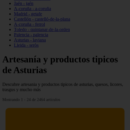
Jaén - jaén
A-coruña - a-coruña
Madrid - getafe
Castellón - castelló-de-la-plana
A-coruña - ferrol
Toledo - quintanar-de-la-orden
Palencia - palencia
Asturias - laviana
Lleida - seròs
Artesanía y productos tipicos
de Asturias
Descubre artesania y productos tipicos de asturias, quesos, licores,
trasgus y mucho más
Mostrando 1 - 24 de 2464 artículos