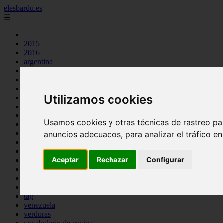
elesbardu.es
☰
2015
2016
argentina
arroz
aves
carnes
Utilizamos cookies
cocina casera
comidas
espana
Usamos cookies y otras técnicas de rastreo pa
huevos
mariscos
anuncios adecuados, para analizar el tráfico e
otros
pasta
Aceptar
Rechazar
Configurar
pescado
postres
producto
reposteria
tag
venezuela
verduras
vocabulario de cocina