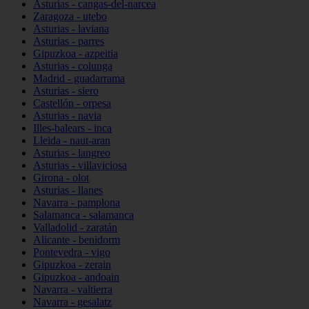
Asturias - cangas-del-narcea
Zaragoza - utebo
Asturias - laviana
Asturias - parres
Gipuzkoa - azpeitia
Asturias - colunga
Madrid - guadarrama
Asturias - siero
Castellón - orpesa
Asturias - navia
Illes-balears - inca
Lleida - naut-aran
Asturias - langreo
Asturias - villaviciosa
Girona - olot
Asturias - llanes
Navarra - pamplona
Salamanca - salamanca
Valladolid - zaratán
Alicante - benidorm
Pontevedra - vigo
Gipuzkoa - zerain
Gipuzkoa - andoain
Navarra - valtierra
Navarra - gesalatz