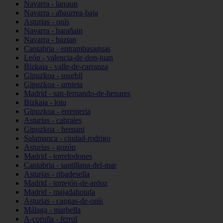
Navarra - larraun
Navarra - abaurrea-baja
Asturias - onís
Navarra - barañain
Navarra - baztan
Cantabria - entrambasaguas
León - valencia-de-don-juan
Bizkaia - valle-de-carranza
Gipuzkoa - usurbil
Gipuzkoa - urnieta
Madrid - san-fernando-de-henares
Bizkaia - loiu
Gipuzkoa - errenteria
Asturias - cabrales
Gipuzkoa - hernani
Salamanca - ciudad-rodrigo
Asturias - gozón
Madrid - torrelodones
Cantabria - santillana-del-mar
Asturias - ribadesella
Madrid - torrejón-de-ardoz
Madrid - majadahonda
Asturias - cangas-de-onís
Málaga - marbella
A-coruña - ferrol