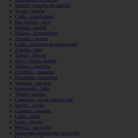
Madrid - pozuelo-de-alarcón
Teruel - sarrión
Cádiz - algodonales
Illes-balears - inca
Madrid - madrid
Málaga - torremolinos
Asturias - oviedo
Cádiz - el-puerto-de-santa-maría
Asturias - aller
Toledo - illescas
álava - vitoria-gasteiz
Málaga - marbella
Zaragoza - zaragoza
Barcelona - barcelona
Valencia - valencia
Pontevedra - lalín
Toledo - seseña
Cantabria - val-de-san-vicente
Sevilla - sevilla
Granada - granada
Cádiz - tarifa
Lugo - viveiro
Murcia - san-javier
Santa-cruz-de-tenerife - tacoronte