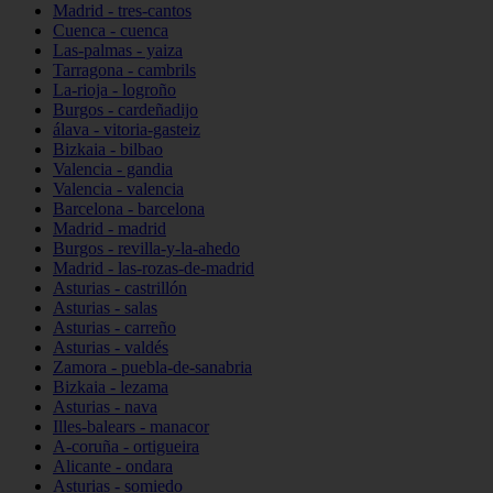
Madrid - tres-cantos
Cuenca - cuenca
Las-palmas - yaiza
Tarragona - cambrils
La-rioja - logroño
Burgos - cardeñadijo
álava - vitoria-gasteiz
Bizkaia - bilbao
Valencia - gandia
Valencia - valencia
Barcelona - barcelona
Madrid - madrid
Burgos - revilla-y-la-ahedo
Madrid - las-rozas-de-madrid
Asturias - castrillón
Asturias - salas
Asturias - carreño
Asturias - valdés
Zamora - puebla-de-sanabria
Bizkaia - lezama
Asturias - nava
Illes-balears - manacor
A-coruña - ortigueira
Alicante - ondara
Asturias - somiedo