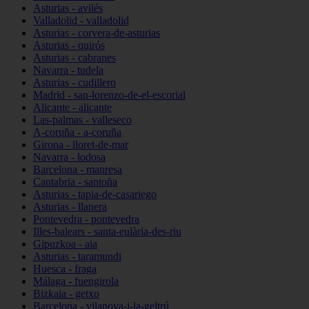
Asturias - avilés
Valladolid - valladolid
Asturias - corvera-de-asturias
Asturias - quirós
Asturias - cabranes
Navarra - tudela
Asturias - cudillero
Madrid - san-lorenzo-de-el-escorial
Alicante - alicante
Las-palmas - valleseco
A-coruña - a-coruña
Girona - lloret-de-mar
Navarra - lodosa
Barcelona - manresa
Cantabria - santoña
Asturias - tapia-de-casariego
Asturias - llanera
Pontevedra - pontevedra
Illes-balears - santa-eulària-des-riu
Gipuzkoa - aia
Asturias - taramundi
Huesca - fraga
Málaga - fuengirola
Bizkaia - getxo
Barcelona - vilanova-i-la-geltrú