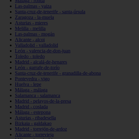
Málaga - ronda
Las-palmas - yaiza
Santa-cruz-de-tenerife - santa-úrsula
Zaragoza - la-muela
Asturias - mieres
Melilla - melilla
Las-palmas - mogán
Alicante - alcoi
Valladolid - valladolid
León - valencia-de-don-juan
Toledo - toledo
Madrid - alcalá-de-henares
León - garrafe-de-torío
Santa-cruz-de-tenerife - granadilla-de-abona
Pontevedra - vigo
Huelva - lepe
Málaga - málaga
Salamanca - salamanca
Madrid - pelayos-de-la-presa
Madrid - coslada
Málaga - estepona
Asturias - ribadesella
Bizkaia - galdakao
Madrid - torrejón-de-ardoz
Alicante - torrevieja