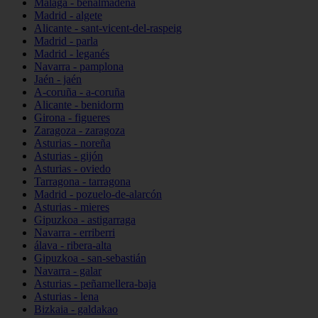
Málaga - benalmádena
Madrid - algete
Alicante - sant-vicent-del-raspeig
Madrid - parla
Madrid - leganés
Navarra - pamplona
Jaén - jaén
A-coruña - a-coruña
Alicante - benidorm
Girona - figueres
Zaragoza - zaragoza
Asturias - noreña
Asturias - gijón
Asturias - oviedo
Tarragona - tarragona
Madrid - pozuelo-de-alarcón
Asturias - mieres
Gipuzkoa - astigarraga
Navarra - erriberri
álava - ribera-alta
Gipuzkoa - san-sebastián
Navarra - galar
Asturias - peñamellera-baja
Asturias - lena
Bizkaia - galdakao