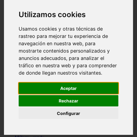
Madrid - pozuelo-de-alarcón
Teruel - sarrión
Utilizamos cookies
Cádiz - algodonales
Illes-balears - inca
Madrid - madrid
Usamos cookies y otras técnicas de
Málaga - torremolinos
rastreo para mejorar tu experiencia de
Asturias - oviedo
navegación en nuestra web, para
Cádiz - el-puerto-de-santa-maría
Asturias - aller
mostrarte contenidos personalizados y
Toledo - illescas
anuncios adecuados, para analizar el
álava - vitoria-gasteiz
tráfico en nuestra web y para comprender
Málaga - marbella
Zaragoza - zaragoza
de donde llegan nuestros visitantes.
Barcelona - barcelona
Valencia - valencia
Pontevedra - lalín
Aceptar
Toledo - seseña
Cantabria - val-de-san-vicente
Rechazar
Sevilla - sevilla
Granada - granada
Configurar
Cádiz - tarifa
Lugo - viveiro
Murcia - san-javier
Santa-cruz-de-tenerife - tacoronte