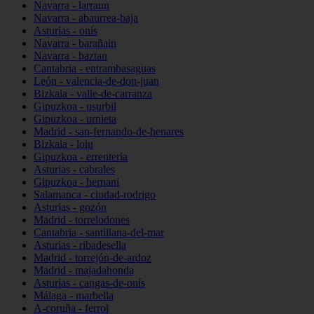
Navarra - larraun
Navarra - abaurrea-baja
Asturias - onís
Navarra - barañain
Navarra - baztan
Cantabria - entrambasaguas
León - valencia-de-don-juan
Bizkaia - valle-de-carranza
Gipuzkoa - usurbil
Gipuzkoa - urnieta
Madrid - san-fernando-de-henares
Bizkaia - loiu
Gipuzkoa - errenteria
Asturias - cabrales
Gipuzkoa - hernani
Salamanca - ciudad-rodrigo
Asturias - gozón
Madrid - torrelodones
Cantabria - santillana-del-mar
Asturias - ribadesella
Madrid - torrejón-de-ardoz
Madrid - majadahonda
Asturias - cangas-de-onís
Málaga - marbella
A-coruña - ferrol