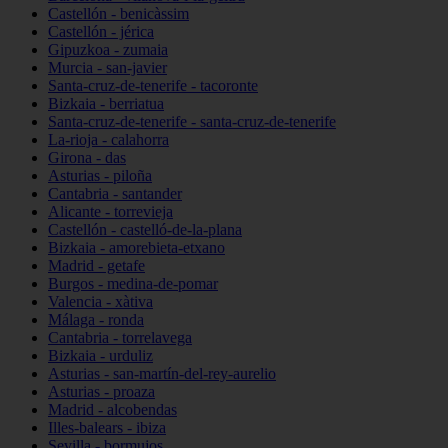
Castellón - benicàssim
Castellón - jérica
Gipuzkoa - zumaia
Murcia - san-javier
Santa-cruz-de-tenerife - tacoronte
Bizkaia - berriatua
Santa-cruz-de-tenerife - santa-cruz-de-tenerife
La-rioja - calahorra
Girona - das
Asturias - piloña
Cantabria - santander
Alicante - torrevieja
Castellón - castelló-de-la-plana
Bizkaia - amorebieta-etxano
Madrid - getafe
Burgos - medina-de-pomar
Valencia - xàtiva
Málaga - ronda
Cantabria - torrelavega
Bizkaia - urduliz
Asturias - san-martín-del-rey-aurelio
Asturias - proaza
Madrid - alcobendas
Illes-balears - ibiza
Sevilla - bormujos