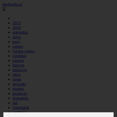
elesbardu.es
☰
2015
2016
argentina
arroz
aves
carnes
cocina casera
comidas
espana
huevos
mariscos
otros
pasta
pescado
postres
producto
reposteria
tag
venezuela
verduras
vocabulario de cocina