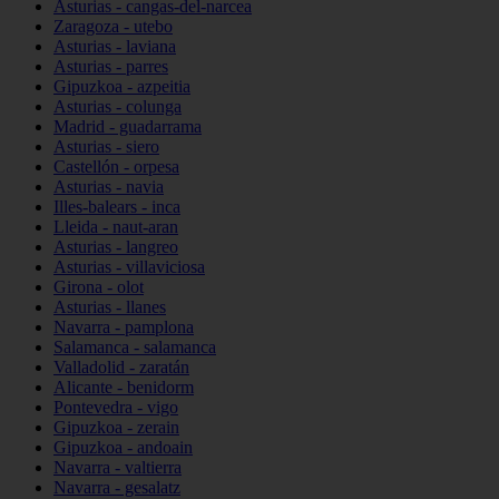
Asturias - cangas-del-narcea
Zaragoza - utebo
Asturias - laviana
Asturias - parres
Gipuzkoa - azpeitia
Asturias - colunga
Madrid - guadarrama
Asturias - siero
Castellón - orpesa
Asturias - navia
Illes-balears - inca
Lleida - naut-aran
Asturias - langreo
Asturias - villaviciosa
Girona - olot
Asturias - llanes
Navarra - pamplona
Salamanca - salamanca
Valladolid - zaratán
Alicante - benidorm
Pontevedra - vigo
Gipuzkoa - zerain
Gipuzkoa - andoain
Navarra - valtierra
Navarra - gesalatz