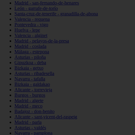
Madrid - san-fernando-de-henares
León - garrafe-de-torío
Santa-cruz-de-tenerife - granadilla-de-abona
Valencia - requena
Pontevedra - vigo
Huelva - lepe
Valencia - alginet
Madrid - pelayos-de-la-presa
Madrid - coslada
Málaga - estepona
Asturias - piloña
Gipuzkoa - deba
Bizkaia - getxo
Asturias - ribadesella
Navarra - tafalla
Bizkaia - galdakao
Alicante - torrevieja
Burgos - burgos
Madrid - algete
Madrid - meco
Badajoz - don-benito
Alicante - sant-vicent-del-raspeig
Madrid - parla
Asturias - valdés
Navarra - pamplona