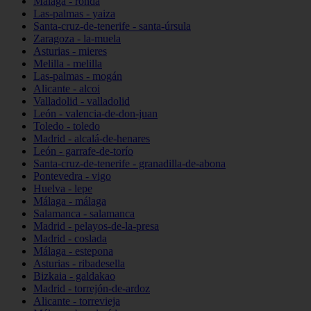
Málaga - ronda
Las-palmas - yaiza
Santa-cruz-de-tenerife - santa-úrsula
Zaragoza - la-muela
Asturias - mieres
Melilla - melilla
Las-palmas - mogán
Alicante - alcoi
Valladolid - valladolid
León - valencia-de-don-juan
Toledo - toledo
Madrid - alcalá-de-henares
León - garrafe-de-torío
Santa-cruz-de-tenerife - granadilla-de-abona
Pontevedra - vigo
Huelva - lepe
Málaga - málaga
Salamanca - salamanca
Madrid - pelayos-de-la-presa
Madrid - coslada
Málaga - estepona
Asturias - ribadesella
Bizkaia - galdakao
Madrid - torrejón-de-ardoz
Alicante - torrevieja