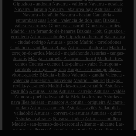
Gipuzkoa - andoain
Navarra - valtierra
Navarra - gesalatz
Navarra - larraun
Navarra - abaurrea-baja
Asturias - onís
Navarra - barañain
Navarra - baztan
Cantabria -
entrambasaguas
León - valencia-de-don-juan
Bizkaia -
valle-de-carranza
Gipuzkoa - usurbil
Gipuzkoa - urnieta
Madrid - san-fernando-de-henares
Bizkaia - loiu
Gipuzkoa -
errenteria
Asturias - cabrales
Gipuzkoa - hernani
Salamanca
- ciudad-rodrigo
Asturias - gozón
Madrid - torrelodones
Cantabria - santillana-del-mar
Asturias - ribadesella
Madrid -
torrejón-de-ardoz
Madrid - majadahonda
Asturias - cangas-
de-onís
Málaga - marbella
A-coruña - ferrol
Madrid - tres-
cantos
Cuenca - cuenca
Las-palmas - yaiza
Tarragona -
cambrils
La-rioja - logroño
Burgos - cardeñadijo
álava -
vitoria-gasteiz
Bizkaia - bilbao
Valencia - gandia
Valencia -
valencia
Barcelona - barcelona
Madrid - madrid
Burgos -
revilla-y-la-ahedo
Madrid - las-rozas-de-madrid
Asturias -
castrillón
Asturias - salas
Asturias - carreño
Asturias - valdés
Zamora - puebla-de-sanabria
Bizkaia - lezama
Asturias -
nava
Illes-balears - manacor
A-coruña - ortigueira
Alicante -
ondara
Asturias - somiedo
Asturias - avilés
Valladolid -
valladolid
Asturias - corvera-de-asturias
Asturias - quirós
Asturias - cabranes
Navarra - tudela
Asturias - cudillero
Madrid - san-lorenzo-de-el-escorial
Alicante - alicante
Las-
palmas - valleseco
A-coruña - a-coruña
Girona - lloret-de-
mar
Navarra - lodosa
Barcelona - manresa
Cantabria -