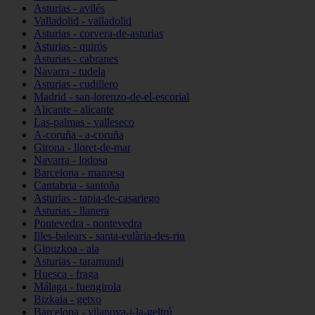
Asturias - avilés
Valladolid - valladolid
Asturias - corvera-de-asturias
Asturias - quirós
Asturias - cabranes
Navarra - tudela
Asturias - cudillero
Madrid - san-lorenzo-de-el-escorial
Alicante - alicante
Las-palmas - valleseco
A-coruña - a-coruña
Girona - lloret-de-mar
Navarra - lodosa
Barcelona - manresa
Cantabria - santoña
Asturias - tapia-de-casariego
Asturias - llanera
Pontevedra - pontevedra
Illes-balears - santa-eulària-des-riu
Gipuzkoa - aia
Asturias - taramundi
Huesca - fraga
Málaga - fuengirola
Bizkaia - getxo
Barcelona - vilanova-i-la-geltrú