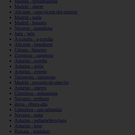
Málaga - benalmádena
Madrid - algete
Alicante - sant-vicent-del-raspeig
Madrid - parla
Madrid - leganés
Navarra - pamplona
Jaén - jaén
A-coruña - a-coruña
Alicante - benidorm
Girona - figueres
Zaragoza - zaragoza
Asturias - noreña
Asturias - gijón
Asturias - oviedo
Tarragona - tarragona
Madrid - pozuelo-de-alarcón
Asturias - mieres
Gipuzkoa - astigarraga
Navarra - erriberri
álava - ribera-alta
Gipuzkoa - san-sebastián
Navarra - galar
Asturias - peñamellera-baja
Asturias - lena
Bizkaia - galdakao