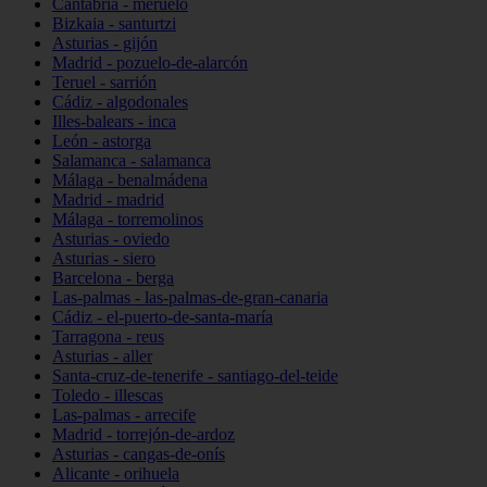
Cantabria - meruelo
Bizkaia - santurtzi
Asturias - gijón
Madrid - pozuelo-de-alarcón
Teruel - sarrión
Cádiz - algodonales
Illes-balears - inca
León - astorga
Salamanca - salamanca
Málaga - benalmádena
Madrid - madrid
Málaga - torremolinos
Asturias - oviedo
Asturias - siero
Barcelona - berga
Las-palmas - las-palmas-de-gran-canaria
Cádiz - el-puerto-de-santa-maría
Tarragona - reus
Asturias - aller
Santa-cruz-de-tenerife - santiago-del-teide
Toledo - illescas
Las-palmas - arrecife
Madrid - torrejón-de-ardoz
Asturias - cangas-de-onís
Alicante - orihuela