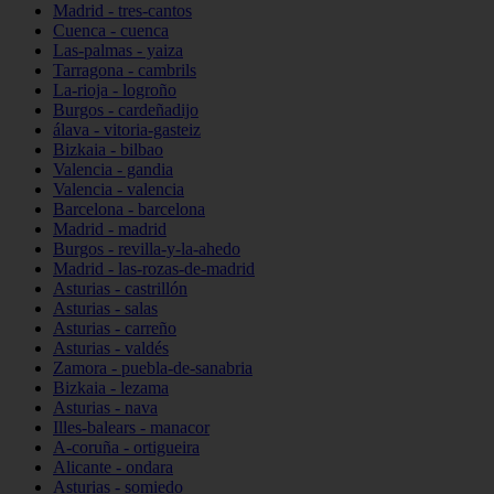
Madrid - tres-cantos
Cuenca - cuenca
Las-palmas - yaiza
Tarragona - cambrils
La-rioja - logroño
Burgos - cardeñadijo
álava - vitoria-gasteiz
Bizkaia - bilbao
Valencia - gandia
Valencia - valencia
Barcelona - barcelona
Madrid - madrid
Burgos - revilla-y-la-ahedo
Madrid - las-rozas-de-madrid
Asturias - castrillón
Asturias - salas
Asturias - carreño
Asturias - valdés
Zamora - puebla-de-sanabria
Bizkaia - lezama
Asturias - nava
Illes-balears - manacor
A-coruña - ortigueira
Alicante - ondara
Asturias - somiedo