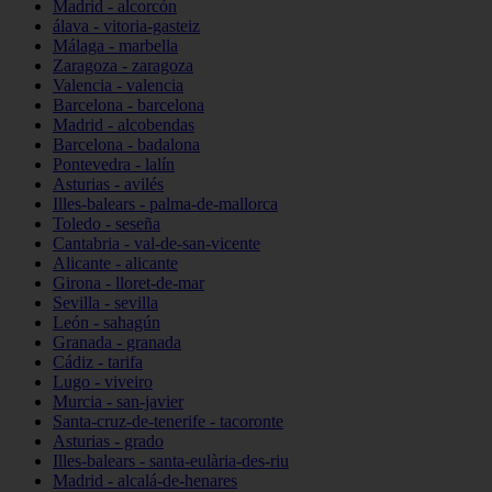
Madrid - alcorcón
álava - vitoria-gasteiz
Málaga - marbella
Zaragoza - zaragoza
Valencia - valencia
Barcelona - barcelona
Madrid - alcobendas
Barcelona - badalona
Pontevedra - lalín
Asturias - avilés
Illes-balears - palma-de-mallorca
Toledo - seseña
Cantabria - val-de-san-vicente
Alicante - alicante
Girona - lloret-de-mar
Sevilla - sevilla
León - sahagún
Granada - granada
Cádiz - tarifa
Lugo - viveiro
Murcia - san-javier
Santa-cruz-de-tenerife - tacoronte
Asturias - grado
Illes-balears - santa-eulària-des-riu
Madrid - alcalá-de-henares