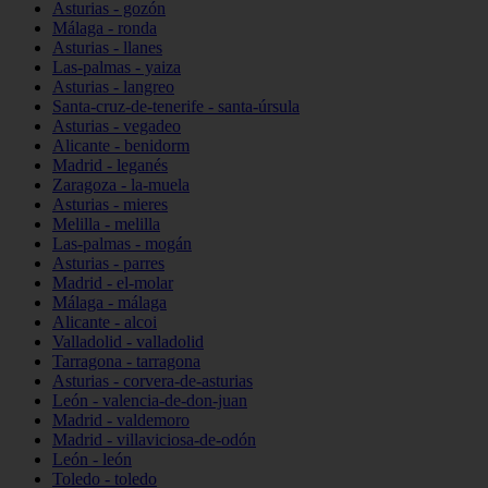
Asturias - gozón
Málaga - ronda
Asturias - llanes
Las-palmas - yaiza
Asturias - langreo
Santa-cruz-de-tenerife - santa-úrsula
Asturias - vegadeo
Alicante - benidorm
Madrid - leganés
Zaragoza - la-muela
Asturias - mieres
Melilla - melilla
Las-palmas - mogán
Asturias - parres
Madrid - el-molar
Málaga - málaga
Alicante - alcoi
Valladolid - valladolid
Tarragona - tarragona
Asturias - corvera-de-asturias
León - valencia-de-don-juan
Madrid - valdemoro
Madrid - villaviciosa-de-odón
León - león
Toledo - toledo