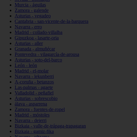
Murcia - águilas
Zamora - galende
Asturias - vegadeo
Cantabria - san-vicente-de-la-barquera
Navarra - erro
Madrid - collado-villalba
Gipuzkoa - lasarte-oria
Asturias - aller
Granada - almuñécar
Pontevedra - vilagarcía-de-arousa
Asturias - soto-del-barco
León - león
Madrid - el-molar
Navarra - lekunberri
A-coruña - betanzos
Las-palmas - agaete
Valladolid - peñafiel
Asturias - sobrescobio
álava - asparrena
Zamora - fuentes-de-ropel
Madrid - móstoles
Navarra - deierri
Bizkaia - valle-de-trápaga-trapagaran
Bizkaia - gamiz-fika
Navarra - ultzama