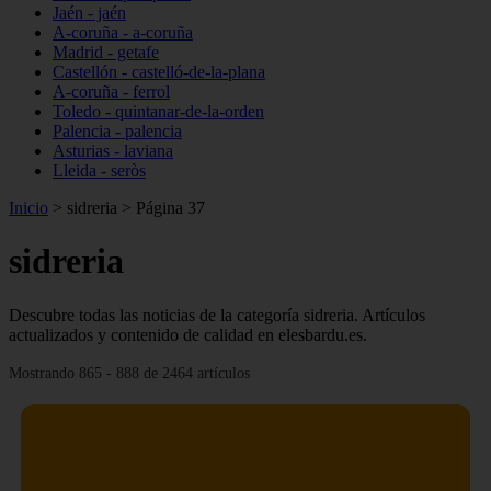
Jaén - jaén
A-coruña - a-coruña
Madrid - getafe
Castellón - castelló-de-la-plana
A-coruña - ferrol
Toledo - quintanar-de-la-orden
Palencia - palencia
Asturias - laviana
Lleida - seròs
Inicio
>
sidreria
>
Página 37
sidreria
Descubre todas las noticias de la categoría sidreria. Artículos
actualizados y contenido de calidad en elesbardu.es.
Mostrando 865 - 888 de 2464 artículos