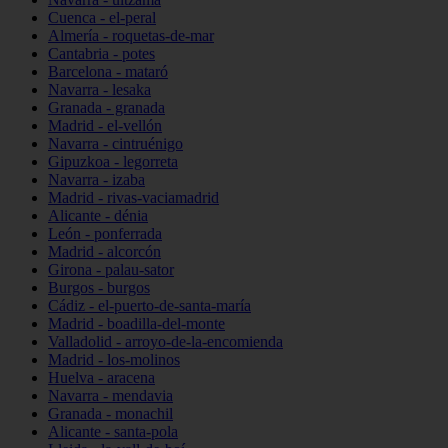
Cuenca - el-peral
Almería - roquetas-de-mar
Cantabria - potes
Barcelona - mataró
Navarra - lesaka
Granada - granada
Madrid - el-vellón
Navarra - cintruénigo
Gipuzkoa - legorreta
Navarra - izaba
Madrid - rivas-vaciamadrid
Alicante - dénia
León - ponferrada
Madrid - alcorcón
Girona - palau-sator
Burgos - burgos
Cádiz - el-puerto-de-santa-maría
Madrid - boadilla-del-monte
Valladolid - arroyo-de-la-encomienda
Madrid - los-molinos
Huelva - aracena
Navarra - mendavia
Granada - monachil
Alicante - santa-pola