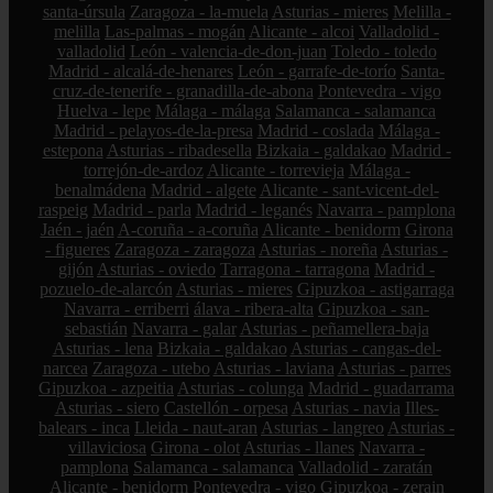
santa-úrsula
Zaragoza - la-muela
Asturias - mieres
Melilla -
melilla
Las-palmas - mogán
Alicante - alcoi
Valladolid -
valladolid
León - valencia-de-don-juan
Toledo - toledo
Madrid - alcalá-de-henares
León - garrafe-de-torío
Santa-
cruz-de-tenerife - granadilla-de-abona
Pontevedra - vigo
Huelva - lepe
Málaga - málaga
Salamanca - salamanca
Madrid - pelayos-de-la-presa
Madrid - coslada
Málaga -
estepona
Asturias - ribadesella
Bizkaia - galdakao
Madrid -
torrejón-de-ardoz
Alicante - torrevieja
Málaga -
benalmádena
Madrid - algete
Alicante - sant-vicent-del-
raspeig
Madrid - parla
Madrid - leganés
Navarra - pamplona
Jaén - jaén
A-coruña - a-coruña
Alicante - benidorm
Girona
- figueres
Zaragoza - zaragoza
Asturias - noreña
Asturias -
gijón
Asturias - oviedo
Tarragona - tarragona
Madrid -
pozuelo-de-alarcón
Asturias - mieres
Gipuzkoa - astigarraga
Navarra - erriberri
álava - ribera-alta
Gipuzkoa - san-
sebastián
Navarra - galar
Asturias - peñamellera-baja
Asturias - lena
Bizkaia - galdakao
Asturias - cangas-del-
narcea
Zaragoza - utebo
Asturias - laviana
Asturias - parres
Gipuzkoa - azpeitia
Asturias - colunga
Madrid - guadarrama
Asturias - siero
Castellón - orpesa
Asturias - navia
Illes-
balears - inca
Lleida - naut-aran
Asturias - langreo
Asturias -
villaviciosa
Girona - olot
Asturias - llanes
Navarra -
pamplona
Salamanca - salamanca
Valladolid - zaratán
Alicante - benidorm
Pontevedra - vigo
Gipuzkoa - zerain