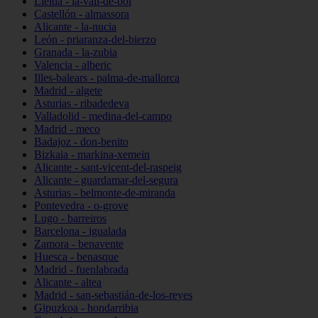
Lleida - la-vall-de-boí
Castellón - almassora
Alicante - la-nucia
León - priaranza-del-bierzo
Granada - la-zubia
Valencia - alberic
Illes-balears - palma-de-mallorca
Madrid - algete
Asturias - ribadedeva
Valladolid - medina-del-campo
Madrid - meco
Badajoz - don-benito
Bizkaia - markina-xemein
Alicante - sant-vicent-del-raspeig
Alicante - guardamar-del-segura
Asturias - belmonte-de-miranda
Pontevedra - o-grove
Lugo - barreiros
Barcelona - igualada
Zamora - benavente
Huesca - benasque
Madrid - fuenlabrada
Alicante - altea
Madrid - san-sebastián-de-los-reyes
Gipuzkoa - hondarribia