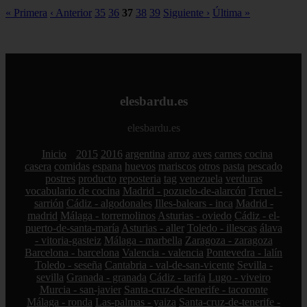
« Primera
‹ Anterior
35
36
37
38
39
Siguiente ›
Última »
elesbardu.es
elesbardu.es
Inicio
2015
2016
argentina
arroz
aves
carnes
cocina
casera
comidas
espana
huevos
mariscos
otros
pasta
pescado
postres
producto
reposteria
tag
venezuela
verduras
vocabulario de cocina
Madrid - pozuelo-de-alarcón
Teruel -
sarrión
Cádiz - algodonales
Illes-balears - inca
Madrid -
madrid
Málaga - torremolinos
Asturias - oviedo
Cádiz - el-
puerto-de-santa-maría
Asturias - aller
Toledo - illescas
álava
- vitoria-gasteiz
Málaga - marbella
Zaragoza - zaragoza
Barcelona - barcelona
Valencia - valencia
Pontevedra - lalín
Toledo - seseña
Cantabria - val-de-san-vicente
Sevilla -
sevilla
Granada - granada
Cádiz - tarifa
Lugo - viveiro
Murcia - san-javier
Santa-cruz-de-tenerife - tacoronte
Málaga - ronda
Las-palmas - yaiza
Santa-cruz-de-tenerife -