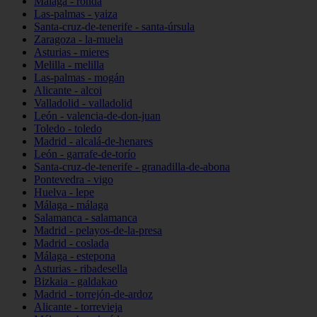
Málaga - ronda
Las-palmas - yaiza
Santa-cruz-de-tenerife - santa-úrsula
Zaragoza - la-muela
Asturias - mieres
Melilla - melilla
Las-palmas - mogán
Alicante - alcoi
Valladolid - valladolid
León - valencia-de-don-juan
Toledo - toledo
Madrid - alcalá-de-henares
León - garrafe-de-torío
Santa-cruz-de-tenerife - granadilla-de-abona
Pontevedra - vigo
Huelva - lepe
Málaga - málaga
Salamanca - salamanca
Madrid - pelayos-de-la-presa
Madrid - coslada
Málaga - estepona
Asturias - ribadesella
Bizkaia - galdakao
Madrid - torrejón-de-ardoz
Alicante - torrevieja