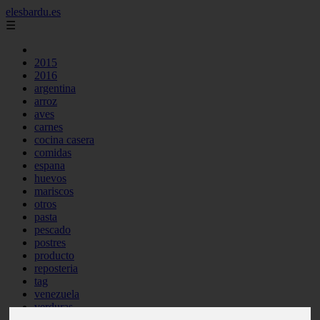
elesbardu.es
☰
2015
2016
argentina
arroz
aves
carnes
cocina casera
comidas
espana
huevos
mariscos
otros
pasta
pescado
postres
producto
reposteria
tag
venezuela
verduras
vocabulario de cocina