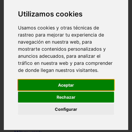
Madrid - pozuelo-de-alarcón
Teruel - sarrión
Utilizamos cookies
Cádiz - algodonales
Illes-balears - inca
Madrid - madrid
Usamos cookies y otras técnicas de
Málaga - torremolinos
rastreo para mejorar tu experiencia de
Asturias - oviedo
navegación en nuestra web, para
Cádiz - el-puerto-de-santa-maría
Asturias - aller
mostrarte contenidos personalizados y
Toledo - illescas
anuncios adecuados, para analizar el
álava - vitoria-gasteiz
tráfico en nuestra web y para comprender
Málaga - marbella
Zaragoza - zaragoza
de donde llegan nuestros visitantes.
Barcelona - barcelona
Valencia - valencia
Pontevedra - lalín
Aceptar
Toledo - seseña
Cantabria - val-de-san-vicente
Rechazar
Sevilla - sevilla
Granada - granada
Configurar
Cádiz - tarifa
Lugo - viveiro
Murcia - san-javier
Santa-cruz-de-tenerife - tacoronte