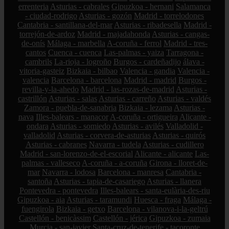
errenteria
Asturias - cabrales
Gipuzkoa - hernani
Salamanca
- ciudad-rodrigo
Asturias - gozón
Madrid - torrelodones
Cantabria - santillana-del-mar
Asturias - ribadesella
Madrid -
torrejón-de-ardoz
Madrid - majadahonda
Asturias - cangas-
de-onís
Málaga - marbella
A-coruña - ferrol
Madrid - tres-
cantos
Cuenca - cuenca
Las-palmas - yaiza
Tarragona -
cambrils
La-rioja - logroño
Burgos - cardeñadijo
álava -
vitoria-gasteiz
Bizkaia - bilbao
Valencia - gandia
Valencia -
valencia
Barcelona - barcelona
Madrid - madrid
Burgos -
revilla-y-la-ahedo
Madrid - las-rozas-de-madrid
Asturias -
castrillón
Asturias - salas
Asturias - carreño
Asturias - valdés
Zamora - puebla-de-sanabria
Bizkaia - lezama
Asturias -
nava
Illes-balears - manacor
A-coruña - ortigueira
Alicante -
ondara
Asturias - somiedo
Asturias - avilés
Valladolid -
valladolid
Asturias - corvera-de-asturias
Asturias - quirós
Asturias - cabranes
Navarra - tudela
Asturias - cudillero
Madrid - san-lorenzo-de-el-escorial
Alicante - alicante
Las-
palmas - valleseco
A-coruña - a-coruña
Girona - lloret-de-
mar
Navarra - lodosa
Barcelona - manresa
Cantabria -
santoña
Asturias - tapia-de-casariego
Asturias - llanera
Pontevedra - pontevedra
Illes-balears - santa-eulària-des-riu
Gipuzkoa - aia
Asturias - taramundi
Huesca - fraga
Málaga -
fuengirola
Bizkaia - getxo
Barcelona - vilanova-i-la-geltrú
Castellón - benicàssim
Castellón - jérica
Gipuzkoa - zumaia
Murcia - san-javier
Santa-cruz-de-tenerife - tacoronte