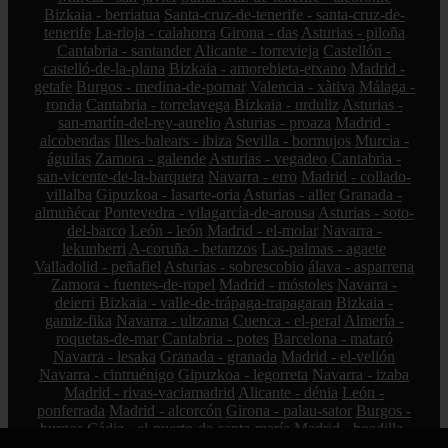
Bizkaia - berriatua
Santa-cruz-de-tenerife - santa-cruz-de-
tenerife
La-rioja - calahorra
Girona - das
Asturias - piloña
Cantabria - santander
Alicante - torrevieja
Castellón -
castelló-de-la-plana
Bizkaia - amorebieta-etxano
Madrid -
getafe
Burgos - medina-de-pomar
Valencia - xàtiva
Málaga -
ronda
Cantabria - torrelavega
Bizkaia - urduliz
Asturias -
san-martín-del-rey-aurelio
Asturias - proaza
Madrid -
alcobendas
Illes-balears - ibiza
Sevilla - bormujos
Murcia -
águilas
Zamora - galende
Asturias - vegadeo
Cantabria -
san-vicente-de-la-barquera
Navarra - erro
Madrid - collado-
villalba
Gipuzkoa - lasarte-oria
Asturias - aller
Granada -
almuñécar
Pontevedra - vilagarcía-de-arousa
Asturias - soto-
del-barco
León - león
Madrid - el-molar
Navarra -
lekunberri
A-coruña - betanzos
Las-palmas - agaete
Valladolid - peñafiel
Asturias - sobrescobio
álava - asparrena
Zamora - fuentes-de-ropel
Madrid - móstoles
Navarra -
deierri
Bizkaia - valle-de-trápaga-trapagaran
Bizkaia -
gamiz-fika
Navarra - ultzama
Cuenca - el-peral
Almería -
roquetas-de-mar
Cantabria - potes
Barcelona - mataró
Navarra - lesaka
Granada - granada
Madrid - el-vellón
Navarra - cintruénigo
Gipuzkoa - legorreta
Navarra - izaba
Madrid - rivas-vaciamadrid
Alicante - dénia
León -
ponferrada
Madrid - alcorcón
Girona - palau-sator
Burgos -
burgos
Cádiz - el-puerto-de-santa-maría
Madrid - boadilla-
del-monte
Valladolid - arroyo-de-la-encomienda
Madrid -