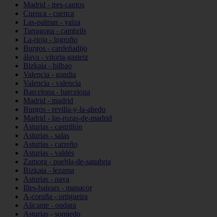
Madrid - tres-cantos
Cuenca - cuenca
Las-palmas - yaiza
Tarragona - cambrils
La-rioja - logroño
Burgos - cardeñadijo
álava - vitoria-gasteiz
Bizkaia - bilbao
Valencia - gandia
Valencia - valencia
Barcelona - barcelona
Madrid - madrid
Burgos - revilla-y-la-ahedo
Madrid - las-rozas-de-madrid
Asturias - castrillón
Asturias - salas
Asturias - carreño
Asturias - valdés
Zamora - puebla-de-sanabria
Bizkaia - lezama
Asturias - nava
Illes-balears - manacor
A-coruña - ortigueira
Alicante - ondara
Asturias - somiedo