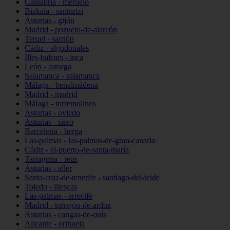
Cantabria - meruelo
Bizkaia - santurtzi
Asturias - gijón
Madrid - pozuelo-de-alarcón
Teruel - sarrión
Cádiz - algodonales
Illes-balears - inca
León - astorga
Salamanca - salamanca
Málaga - benalmádena
Madrid - madrid
Málaga - torremolinos
Asturias - oviedo
Asturias - siero
Barcelona - berga
Las-palmas - las-palmas-de-gran-canaria
Cádiz - el-puerto-de-santa-maría
Tarragona - reus
Asturias - aller
Santa-cruz-de-tenerife - santiago-del-teide
Toledo - illescas
Las-palmas - arrecife
Madrid - torrejón-de-ardoz
Asturias - cangas-de-onís
Alicante - orihuela