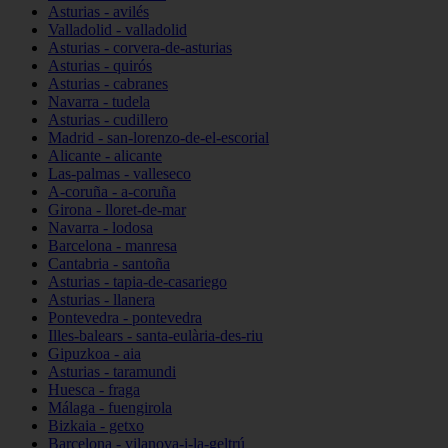
Asturias - avilés
Valladolid - valladolid
Asturias - corvera-de-asturias
Asturias - quirós
Asturias - cabranes
Navarra - tudela
Asturias - cudillero
Madrid - san-lorenzo-de-el-escorial
Alicante - alicante
Las-palmas - valleseco
A-coruña - a-coruña
Girona - lloret-de-mar
Navarra - lodosa
Barcelona - manresa
Cantabria - santoña
Asturias - tapia-de-casariego
Asturias - llanera
Pontevedra - pontevedra
Illes-balears - santa-eulària-des-riu
Gipuzkoa - aia
Asturias - taramundi
Huesca - fraga
Málaga - fuengirola
Bizkaia - getxo
Barcelona - vilanova-i-la-geltrú