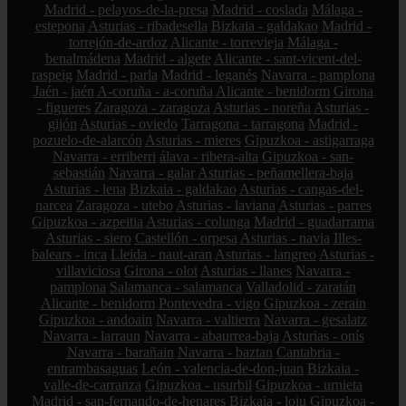
Madrid - pelayos-de-la-presa
Madrid - coslada
Málaga -
estepona
Asturias - ribadesella
Bizkaia - galdakao
Madrid -
torrejón-de-ardoz
Alicante - torrevieja
Málaga -
benalmádena
Madrid - algete
Alicante - sant-vicent-del-
raspeig
Madrid - parla
Madrid - leganés
Navarra - pamplona
Jaén - jaén
A-coruña - a-coruña
Alicante - benidorm
Girona
- figueres
Zaragoza - zaragoza
Asturias - noreña
Asturias -
gijón
Asturias - oviedo
Tarragona - tarragona
Madrid -
pozuelo-de-alarcón
Asturias - mieres
Gipuzkoa - astigarraga
Navarra - erriberri
álava - ribera-alta
Gipuzkoa - san-
sebastián
Navarra - galar
Asturias - peñamellera-baja
Asturias - lena
Bizkaia - galdakao
Asturias - cangas-del-
narcea
Zaragoza - utebo
Asturias - laviana
Asturias - parres
Gipuzkoa - azpeitia
Asturias - colunga
Madrid - guadarrama
Asturias - siero
Castellón - orpesa
Asturias - navia
Illes-
balears - inca
Lleida - naut-aran
Asturias - langreo
Asturias -
villaviciosa
Girona - olot
Asturias - llanes
Navarra -
pamplona
Salamanca - salamanca
Valladolid - zaratán
Alicante - benidorm
Pontevedra - vigo
Gipuzkoa - zerain
Gipuzkoa - andoain
Navarra - valtierra
Navarra - gesalatz
Navarra - larraun
Navarra - abaurrea-baja
Asturias - onís
Navarra - barañain
Navarra - baztan
Cantabria -
entrambasaguas
León - valencia-de-don-juan
Bizkaia -
valle-de-carranza
Gipuzkoa - usurbil
Gipuzkoa - urnieta
Madrid - san-fernando-de-henares
Bizkaia - loiu
Gipuzkoa -