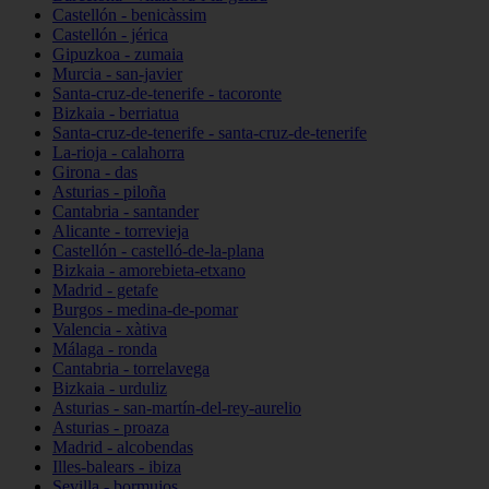
Castellón - benicàssim
Castellón - jérica
Gipuzkoa - zumaia
Murcia - san-javier
Santa-cruz-de-tenerife - tacoronte
Bizkaia - berriatua
Santa-cruz-de-tenerife - santa-cruz-de-tenerife
La-rioja - calahorra
Girona - das
Asturias - piloña
Cantabria - santander
Alicante - torrevieja
Castellón - castelló-de-la-plana
Bizkaia - amorebieta-etxano
Madrid - getafe
Burgos - medina-de-pomar
Valencia - xàtiva
Málaga - ronda
Cantabria - torrelavega
Bizkaia - urduliz
Asturias - san-martín-del-rey-aurelio
Asturias - proaza
Madrid - alcobendas
Illes-balears - ibiza
Sevilla - bormujos