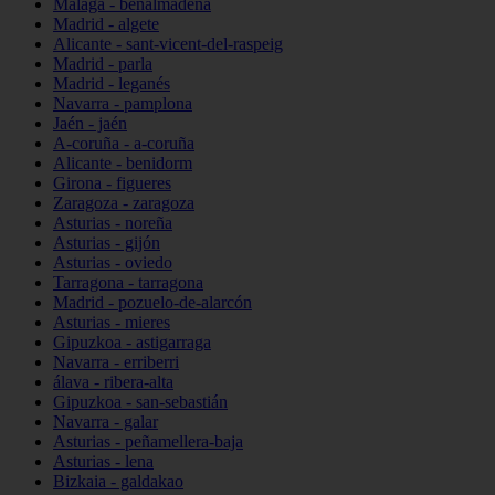
Málaga - benalmádena
Madrid - algete
Alicante - sant-vicent-del-raspeig
Madrid - parla
Madrid - leganés
Navarra - pamplona
Jaén - jaén
A-coruña - a-coruña
Alicante - benidorm
Girona - figueres
Zaragoza - zaragoza
Asturias - noreña
Asturias - gijón
Asturias - oviedo
Tarragona - tarragona
Madrid - pozuelo-de-alarcón
Asturias - mieres
Gipuzkoa - astigarraga
Navarra - erriberri
álava - ribera-alta
Gipuzkoa - san-sebastián
Navarra - galar
Asturias - peñamellera-baja
Asturias - lena
Bizkaia - galdakao