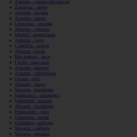
Asturias - cangas-del-narcea
Zaragoza - utebo
Asturias - laviana
Asturias - parres
Gipuzkoa - azpeitia
Asturias - colunga
Madrid - guadarrama
Asturias - siero
Castellón - orpesa
Asturias - navia
Illes-balears - inca
Lleida - naut-aran
Asturias - langreo
Asturias - villaviciosa
Girona - olot
Asturias - llanes
Navarra - pamplona
Salamanca - salamanca
Valladolid - zaratán
Alicante - benidorm
Pontevedra - vigo
Gipuzkoa - zerain
Gipuzkoa - andoain
Navarra - valtierra
Navarra - gesalatz