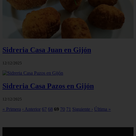
Sidreria Casa Juan en Gijón
12/12/2025
Sidreria Casa Pazos en Gijón
12/12/2025
« Primera
‹ Anterior
67
68
69
70
71
Siguiente ›
Última »