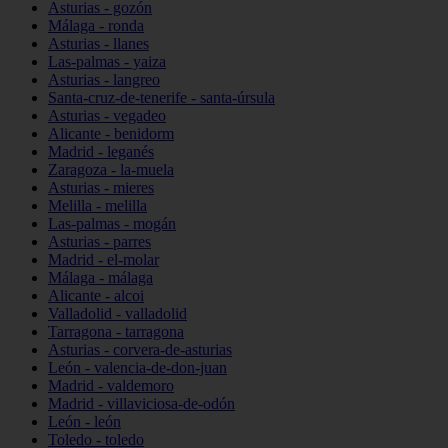
Asturias - gozón
Málaga - ronda
Asturias - llanes
Las-palmas - yaiza
Asturias - langreo
Santa-cruz-de-tenerife - santa-úrsula
Asturias - vegadeo
Alicante - benidorm
Madrid - leganés
Zaragoza - la-muela
Asturias - mieres
Melilla - melilla
Las-palmas - mogán
Asturias - parres
Madrid - el-molar
Málaga - málaga
Alicante - alcoi
Valladolid - valladolid
Tarragona - tarragona
Asturias - corvera-de-asturias
León - valencia-de-don-juan
Madrid - valdemoro
Madrid - villaviciosa-de-odón
León - león
Toledo - toledo