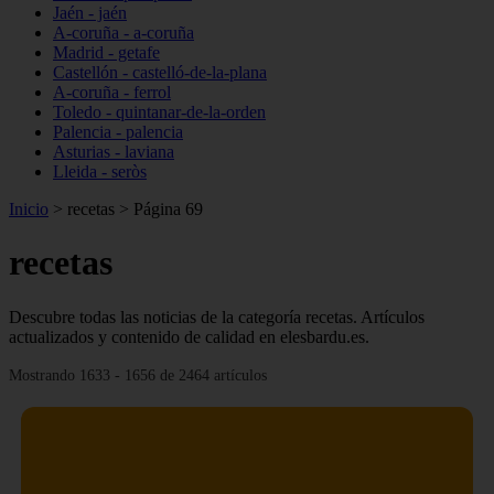
Jaén - jaén
A-coruña - a-coruña
Madrid - getafe
Castellón - castelló-de-la-plana
A-coruña - ferrol
Toledo - quintanar-de-la-orden
Palencia - palencia
Asturias - laviana
Lleida - seròs
Inicio
>
recetas
>
Página 69
recetas
Descubre todas las noticias de la categoría recetas. Artículos
actualizados y contenido de calidad en elesbardu.es.
Mostrando 1633 - 1656 de 2464 artículos