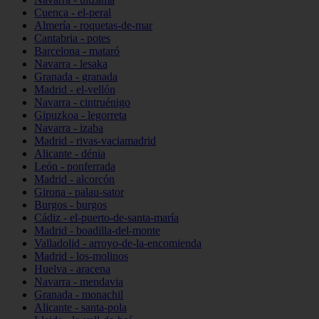
Cuenca - el-peral
Almería - roquetas-de-mar
Cantabria - potes
Barcelona - mataró
Navarra - lesaka
Granada - granada
Madrid - el-vellón
Navarra - cintruénigo
Gipuzkoa - legorreta
Navarra - izaba
Madrid - rivas-vaciamadrid
Alicante - dénia
León - ponferrada
Madrid - alcorcón
Girona - palau-sator
Burgos - burgos
Cádiz - el-puerto-de-santa-maría
Madrid - boadilla-del-monte
Valladolid - arroyo-de-la-encomienda
Madrid - los-molinos
Huelva - aracena
Navarra - mendavia
Granada - monachil
Alicante - santa-pola