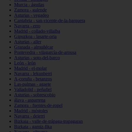
Murcia - águilas
Zamora - galende
Asturias - vegadeo
Cantabria - san-vicente-de-la-barquera
Navarra - erro
Madrid - collado-villalba
Gipuzkoa - lasarte-oria
Asturias - aller
Granada - almuñécar
Pontevedra - vilagarcía-de-arousa
Asturias - soto-del-barco
León - león
Madrid - el-molar
Navarra - lekunberri
A-coruña - betanzos
Las-palmas - agaete
Valladolid - peñafiel
Asturias - sobrescobio
álava - asparrena
Zamora - fuentes-de-ropel
Madrid - móstoles
Navarra - deierri
Bizkaia - valle-de-trápaga-trapagaran
Bizkaia - gamiz-fika
Navarra - ultzama