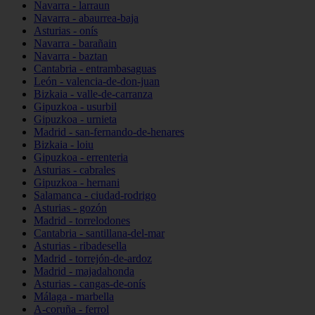
Navarra - larraun
Navarra - abaurrea-baja
Asturias - onís
Navarra - barañain
Navarra - baztan
Cantabria - entrambasaguas
León - valencia-de-don-juan
Bizkaia - valle-de-carranza
Gipuzkoa - usurbil
Gipuzkoa - urnieta
Madrid - san-fernando-de-henares
Bizkaia - loiu
Gipuzkoa - errenteria
Asturias - cabrales
Gipuzkoa - hernani
Salamanca - ciudad-rodrigo
Asturias - gozón
Madrid - torrelodones
Cantabria - santillana-del-mar
Asturias - ribadesella
Madrid - torrejón-de-ardoz
Madrid - majadahonda
Asturias - cangas-de-onís
Málaga - marbella
A-coruña - ferrol