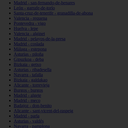
Madrid - san-fernando-de-henares
León - garrafe-de-torío
Santa-cruz-de-tenerife - granadilla-de-abona
Valencia - requena
Pontevedra - vigo
Huelva - lepe
Valencia - alginet
Madrid - pelayos-de-la-presa
Madrid - coslada
Málaga - estepona
Asturias - piloña
Gipuzkoa - deba
Bizkaia - getxo
Asturias - ribadesella
Navarra - tafalla
Bizkaia - galdakao
Alicante - torrevieja
Burgos - burgos
Madrid - algete
Madrid - meco
Badajoz - don-benito
Alicante - sant-vicent-del-raspeig
Madrid - parla
Asturias - valdés
Navarra - pamplona