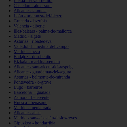
Lleida - la-vall-de-boí
Castellón - almassora
Alicante - la-nucia
León - priaranza-del-bierzo
Granada - la-zubia
Valencia - alberic
Illes-balears - palma-de-mallorca
Madrid - algete
Asturias - ribadedeva
Valladolid - medina-del-campo
Madrid - meco
Badajoz - don-benito
Bizkaia - markina-xemein
Alicante - sant-vicent-del-raspeig
Alicante - guardamar-del-segura
Asturias - belmonte-de-miranda
Pontevedra - o-grove
Lugo - barreiros
Barcelona - igualada
Zamora - benavente
Huesca - benasque
Madrid - fuenlabrada
Alicante - altea
Madrid - san-sebastián-de-los-reyes
Gipuzkoa - hondarribia