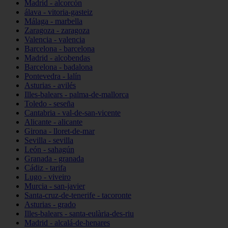
Madrid - alcorcón
álava - vitoria-gasteiz
Málaga - marbella
Zaragoza - zaragoza
Valencia - valencia
Barcelona - barcelona
Madrid - alcobendas
Barcelona - badalona
Pontevedra - lalín
Asturias - avilés
Illes-balears - palma-de-mallorca
Toledo - seseña
Cantabria - val-de-san-vicente
Alicante - alicante
Girona - lloret-de-mar
Sevilla - sevilla
León - sahagún
Granada - granada
Cádiz - tarifa
Lugo - viveiro
Murcia - san-javier
Santa-cruz-de-tenerife - tacoronte
Asturias - grado
Illes-balears - santa-eulària-des-riu
Madrid - alcalá-de-henares