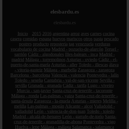
elesbardu.es
elesbardu.es
Inicio
2015
2016
argentina
arroz
aves
carnes
cocina
casera
comidas
espana
huevos
mariscos
otros
pasta
pescado
postres
producto
reposteria
tag
venezuela
verduras
vocabulario de cocina
Madrid - pozuelo-de-alarcón
Teruel -
sarrión
Cádiz - algodonales
Illes-balears - inca
Madrid -
madrid
Málaga - torremolinos
Asturias - oviedo
Cádiz - el-
puerto-de-santa-maría
Asturias - aller
Toledo - illescas
álava
- vitoria-gasteiz
Málaga - marbella
Zaragoza - zaragoza
Barcelona - barcelona
Valencia - valencia
Pontevedra - lalín
Toledo - seseña
Cantabria - val-de-san-vicente
Sevilla -
sevilla
Granada - granada
Cádiz - tarifa
Lugo - viveiro
Murcia - san-javier
Santa-cruz-de-tenerife - tacoronte
Málaga - ronda
Las-palmas - yaiza
Santa-cruz-de-tenerife -
santa-úrsula
Zaragoza - la-muela
Asturias - mieres
Melilla -
melilla
Las-palmas - mogán
Alicante - alcoi
Valladolid -
valladolid
León - valencia-de-don-juan
Toledo - toledo
Madrid - alcalá-de-henares
León - garrafe-de-torío
Santa-
cruz-de-tenerife - granadilla-de-abona
Pontevedra - vigo
Huelva - lepe
Málaga - málaga
Salamanca - salamanca