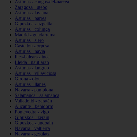
Asturias - cangas-del-narcea
Zaragoza - utebo
Asturias - laviana
Asturias - parres
Gipuzkoa - azpeitia
Asturias - colunga
Madrid - guadarrama
Asturias - siero
Castellón - orpesa
Asturias - navia
Illes-balears - inca
Lleida - naut-aran
Asturias - langreo
Asturias - villaviciosa
Girona - olot
Asturias - llanes
Navarra - pamplona
Salamanca - salamanca
Valladolid - zaratán
Alicante - benidorm
Pontevedra - vigo
Gipuzkoa - zerain
Gipuzkoa - andoain
Navarra - valtierra
Navarra - gesalatz