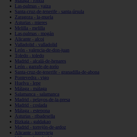
Málaga - ronda
Las-palmas - yaiza
Santa-cruz-de-tenerife - santa-úrsula
Zaragoza - la-muela
Asturias - mieres
Melilla - melilla
Las-palmas - mogán
Alicante - alcoi
Valladolid - valladolid
León - valencia-de-don-juan
Toledo - toledo
Madrid - alcalá-de-henares
León - garrafe-de-torío
Santa-cruz-de-tenerife - granadilla-de-abona
Pontevedra - vigo
Huelva - lepe
Málaga - málaga
Salamanca - salamanca
Madrid - pelayos-de-la-presa
Madrid - coslada
Málaga - estepona
Asturias - ribadesella
Bizkaia - galdakao
Madrid - torrejón-de-ardoz
Alicante - torrevieja