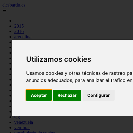
elesbardu.es
☰
2015
2016
argentina
arroz
aves
carnes
Utilizamos cookies
cocina casera
comidas
espana
Usamos cookies y otras técnicas de rastreo pa
huevos
mariscos
anuncios adecuados, para analizar el tráfico e
otros
pasta
Aceptar
Rechazar
Configurar
pescado
postres
producto
reposteria
tag
venezuela
verduras
vocabulario de cocina