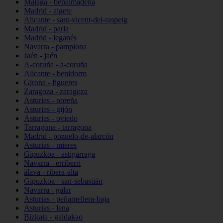
Málaga - benalmádena
Madrid - algete
Alicante - sant-vicent-del-raspeig
Madrid - parla
Madrid - leganés
Navarra - pamplona
Jaén - jaén
A-coruña - a-coruña
Alicante - benidorm
Girona - figueres
Zaragoza - zaragoza
Asturias - noreña
Asturias - gijón
Asturias - oviedo
Tarragona - tarragona
Madrid - pozuelo-de-alarcón
Asturias - mieres
Gipuzkoa - astigarraga
Navarra - erriberri
álava - ribera-alta
Gipuzkoa - san-sebastián
Navarra - galar
Asturias - peñamellera-baja
Asturias - lena
Bizkaia - galdakao