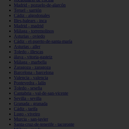
Madrid - pozuelo-de-alarcón
Teruel - sarrión
Cádiz - algodonales
Illes-balears - inca
Madrid - madrid
Málaga - torremolinos
Asturias - oviedo
Cádiz - el-puerto-de-santa-maría
Asturias - aller
Toledo - illescas
álava - vitoria-gasteiz
Málaga - marbella
Zaragoza - zaragoza
Barcelona - barcelona
Valencia - valencia
Pontevedra - lalín
Toledo - seseña
Cantabria - val-de-san-vicente
Sevilla - sevilla
Granada - granada
Cádiz - tarifa
Lugo - viveiro
Murcia - san-javier
Santa-cruz-de-tenerife - tacoronte