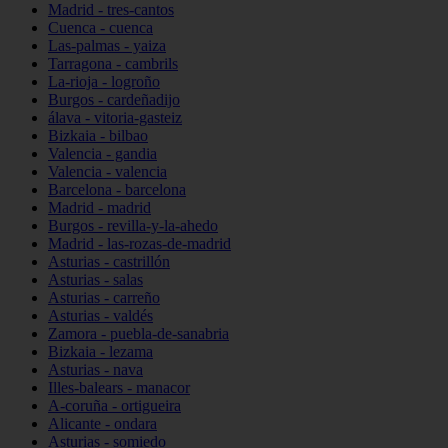
Madrid - tres-cantos
Cuenca - cuenca
Las-palmas - yaiza
Tarragona - cambrils
La-rioja - logroño
Burgos - cardeñadijo
álava - vitoria-gasteiz
Bizkaia - bilbao
Valencia - gandia
Valencia - valencia
Barcelona - barcelona
Madrid - madrid
Burgos - revilla-y-la-ahedo
Madrid - las-rozas-de-madrid
Asturias - castrillón
Asturias - salas
Asturias - carreño
Asturias - valdés
Zamora - puebla-de-sanabria
Bizkaia - lezama
Asturias - nava
Illes-balears - manacor
A-coruña - ortigueira
Alicante - ondara
Asturias - somiedo