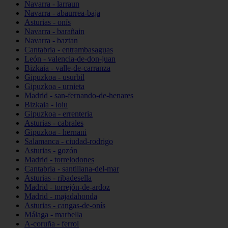
Navarra - larraun
Navarra - abaurrea-baja
Asturias - onís
Navarra - barañain
Navarra - baztan
Cantabria - entrambasaguas
León - valencia-de-don-juan
Bizkaia - valle-de-carranza
Gipuzkoa - usurbil
Gipuzkoa - urnieta
Madrid - san-fernando-de-henares
Bizkaia - loiu
Gipuzkoa - errenteria
Asturias - cabrales
Gipuzkoa - hernani
Salamanca - ciudad-rodrigo
Asturias - gozón
Madrid - torrelodones
Cantabria - santillana-del-mar
Asturias - ribadesella
Madrid - torrejón-de-ardoz
Madrid - majadahonda
Asturias - cangas-de-onís
Málaga - marbella
A-coruña - ferrol