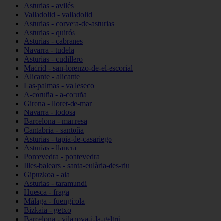
Asturias - avilés
Valladolid - valladolid
Asturias - corvera-de-asturias
Asturias - quirós
Asturias - cabranes
Navarra - tudela
Asturias - cudillero
Madrid - san-lorenzo-de-el-escorial
Alicante - alicante
Las-palmas - valleseco
A-coruña - a-coruña
Girona - lloret-de-mar
Navarra - lodosa
Barcelona - manresa
Cantabria - santoña
Asturias - tapia-de-casariego
Asturias - llanera
Pontevedra - pontevedra
Illes-balears - santa-eulària-des-riu
Gipuzkoa - aia
Asturias - taramundi
Huesca - fraga
Málaga - fuengirola
Bizkaia - getxo
Barcelona - vilanova-i-la-geltrú