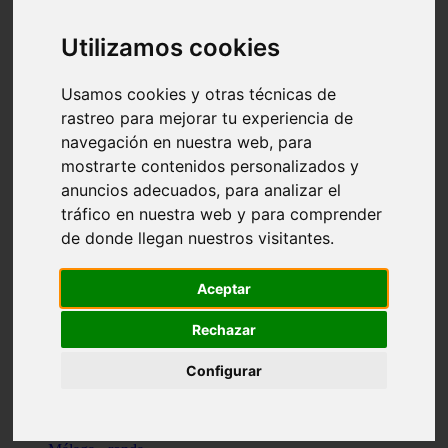
Madrid - pozuelo-de-alarcón
Teruel - sarrión
Utilizamos cookies
Cádiz - algodonales
Illes-balears - inca
Madrid - madrid
Usamos cookies y otras técnicas de
Málaga - torremolinos
rastreo para mejorar tu experiencia de
Asturias - oviedo
navegación en nuestra web, para
Cádiz - el-puerto-de-santa-maría
Asturias - aller
mostrarte contenidos personalizados y
Toledo - illescas
anuncios adecuados, para analizar el
álava - vitoria-gasteiz
tráfico en nuestra web y para comprender
Málaga - marbella
Zaragoza - zaragoza
de donde llegan nuestros visitantes.
Barcelona - barcelona
Valencia - valencia
Pontevedra - lalín
Aceptar
Toledo - seseña
Cantabria - val-de-san-vicente
Rechazar
Sevilla - sevilla
Granada - granada
Configurar
Cádiz - tarifa
Lugo - viveiro
Murcia - san-javier
Santa-cruz-de-tenerife - tacoronte