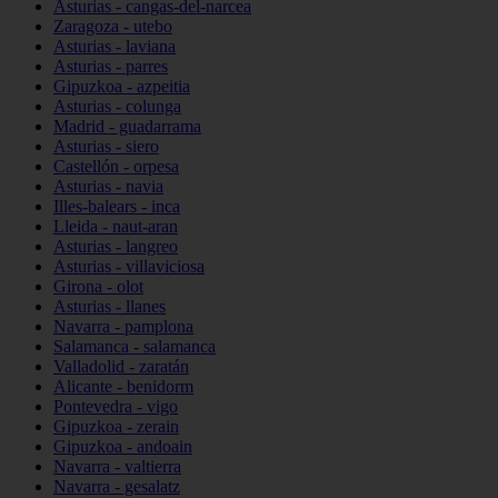
Asturias - cangas-del-narcea
Zaragoza - utebo
Asturias - laviana
Asturias - parres
Gipuzkoa - azpeitia
Asturias - colunga
Madrid - guadarrama
Asturias - siero
Castellón - orpesa
Asturias - navia
Illes-balears - inca
Lleida - naut-aran
Asturias - langreo
Asturias - villaviciosa
Girona - olot
Asturias - llanes
Navarra - pamplona
Salamanca - salamanca
Valladolid - zaratán
Alicante - benidorm
Pontevedra - vigo
Gipuzkoa - zerain
Gipuzkoa - andoain
Navarra - valtierra
Navarra - gesalatz