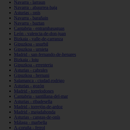
Navarra - larraun
Navarra - abaurrea-baja
Asturias - onís
Navarra - barañain
Navarra - baztan
Cantabria - entrambasaguas
León - valencia-de-don-juan
Bizkaia - valle-de-carranza
Gipuzkoa - usurbil
Gipuzkoa - urnieta
Madrid - san-fernando-de-henares
Bizkaia - loiu
Gipuzkoa - errenteria
Asturias - cabrales
Gipuzkoa - hernani
Salamanca - ciudad-rodrigo
Asturias - gozón
Madrid - torrelodones
Cantabria - santillana-del-mar
Asturias - ribadesella
Madrid - torrejón-de-ardoz
Madrid - majadahonda
Asturias - cangas-de-onís
Málaga - marbella
A-coruña - ferrol