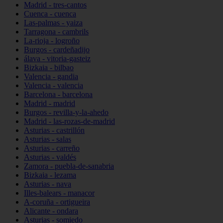
Madrid - tres-cantos
Cuenca - cuenca
Las-palmas - yaiza
Tarragona - cambrils
La-rioja - logroño
Burgos - cardeñadijo
álava - vitoria-gasteiz
Bizkaia - bilbao
Valencia - gandia
Valencia - valencia
Barcelona - barcelona
Madrid - madrid
Burgos - revilla-y-la-ahedo
Madrid - las-rozas-de-madrid
Asturias - castrillón
Asturias - salas
Asturias - carreño
Asturias - valdés
Zamora - puebla-de-sanabria
Bizkaia - lezama
Asturias - nava
Illes-balears - manacor
A-coruña - ortigueira
Alicante - ondara
Asturias - somiedo