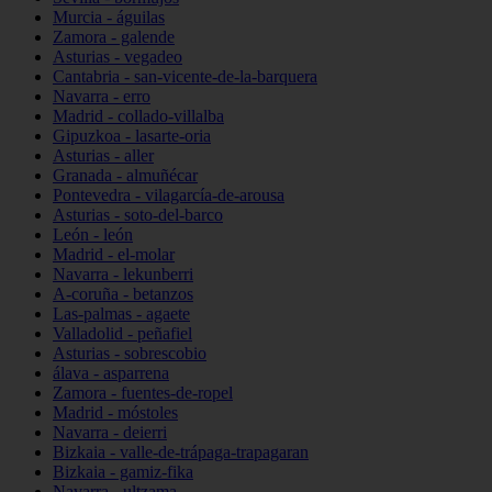
Murcia - águilas
Zamora - galende
Asturias - vegadeo
Cantabria - san-vicente-de-la-barquera
Navarra - erro
Madrid - collado-villalba
Gipuzkoa - lasarte-oria
Asturias - aller
Granada - almuñécar
Pontevedra - vilagarcía-de-arousa
Asturias - soto-del-barco
León - león
Madrid - el-molar
Navarra - lekunberri
A-coruña - betanzos
Las-palmas - agaete
Valladolid - peñafiel
Asturias - sobrescobio
álava - asparrena
Zamora - fuentes-de-ropel
Madrid - móstoles
Navarra - deierri
Bizkaia - valle-de-trápaga-trapagaran
Bizkaia - gamiz-fika
Navarra - ultzama