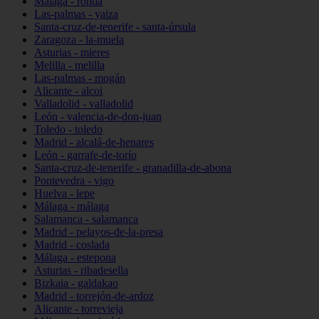
Málaga - ronda
Las-palmas - yaiza
Santa-cruz-de-tenerife - santa-úrsula
Zaragoza - la-muela
Asturias - mieres
Melilla - melilla
Las-palmas - mogán
Alicante - alcoi
Valladolid - valladolid
León - valencia-de-don-juan
Toledo - toledo
Madrid - alcalá-de-henares
León - garrafe-de-torío
Santa-cruz-de-tenerife - granadilla-de-abona
Pontevedra - vigo
Huelva - lepe
Málaga - málaga
Salamanca - salamanca
Madrid - pelayos-de-la-presa
Madrid - coslada
Málaga - estepona
Asturias - ribadesella
Bizkaia - galdakao
Madrid - torrejón-de-ardoz
Alicante - torrevieja