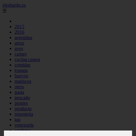
elesbardu.es
☰
2015
2016
argentina
arroz
aves
carnes
cocina casera
comidas
espana
huevos
mariscos
otros
pasta
pescado
postres
producto
reposteria
tag
venezuela
verduras
vocabulario de cocina