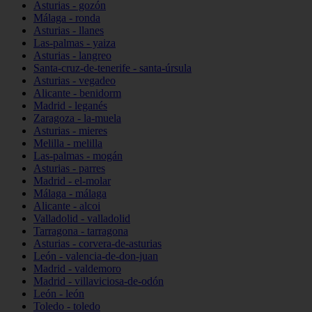
Asturias - gozón
Málaga - ronda
Asturias - llanes
Las-palmas - yaiza
Asturias - langreo
Santa-cruz-de-tenerife - santa-úrsula
Asturias - vegadeo
Alicante - benidorm
Madrid - leganés
Zaragoza - la-muela
Asturias - mieres
Melilla - melilla
Las-palmas - mogán
Asturias - parres
Madrid - el-molar
Málaga - málaga
Alicante - alcoi
Valladolid - valladolid
Tarragona - tarragona
Asturias - corvera-de-asturias
León - valencia-de-don-juan
Madrid - valdemoro
Madrid - villaviciosa-de-odón
León - león
Toledo - toledo