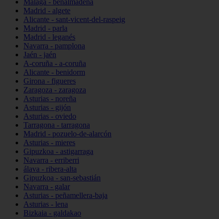
Málaga - benalmádena
Madrid - algete
Alicante - sant-vicent-del-raspeig
Madrid - parla
Madrid - leganés
Navarra - pamplona
Jaén - jaén
A-coruña - a-coruña
Alicante - benidorm
Girona - figueres
Zaragoza - zaragoza
Asturias - noreña
Asturias - gijón
Asturias - oviedo
Tarragona - tarragona
Madrid - pozuelo-de-alarcón
Asturias - mieres
Gipuzkoa - astigarraga
Navarra - erriberri
álava - ribera-alta
Gipuzkoa - san-sebastián
Navarra - galar
Asturias - peñamellera-baja
Asturias - lena
Bizkaia - galdakao