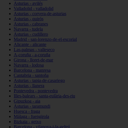
Asturias - avilés
Valladolid - valladolid
Asturias - corvera-de-asturias
Asturias - quirós
Asturias - cabranes
Navarra - tudela
Asturias - cudillero
Madrid - san-lorenzo-de-el-escorial
Alicante - alicante
Las-palmas - valleseco
A-coruña - a-coruña
Girona - lloret-de-mar
Navarra - lodosa
Barcelona - manresa
Cantabria - santoña
Asturias - tapia-de-casariego
Asturias - llanera
Pontevedra - pontevedra
Illes-balears - santa-eulària-des-riu
Gipuzkoa - aia
Asturias - taramundi
Huesca - fraga
Málaga - fuengirola
Bizkaia - getxo
Barcelona - vilanova-i-la-geltrú