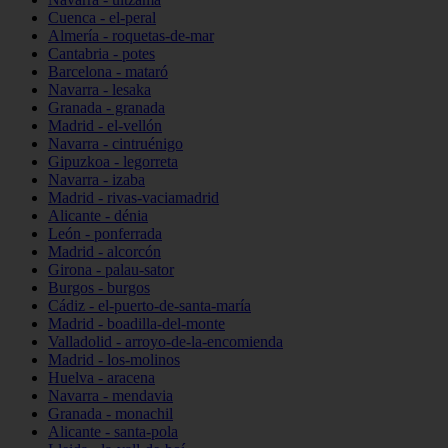
Cuenca - el-peral
Almería - roquetas-de-mar
Cantabria - potes
Barcelona - mataró
Navarra - lesaka
Granada - granada
Madrid - el-vellón
Navarra - cintruénigo
Gipuzkoa - legorreta
Navarra - izaba
Madrid - rivas-vaciamadrid
Alicante - dénia
León - ponferrada
Madrid - alcorcón
Girona - palau-sator
Burgos - burgos
Cádiz - el-puerto-de-santa-maría
Madrid - boadilla-del-monte
Valladolid - arroyo-de-la-encomienda
Madrid - los-molinos
Huelva - aracena
Navarra - mendavia
Granada - monachil
Alicante - santa-pola