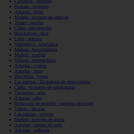
Cantabria - meruelo
Bizkaia - santurtzi
Asturias - gijón
Madrid - pozuelo-de-alarcón
Teruel - sarrión
Cádiz - algodonales
Illes-balears - inca
León - astorga
Salamanca - salamanca
Málaga - benalmádena
Madrid - madrid
Málaga - torremolinos
Asturias - oviedo
Asturias - siero
Barcelona - berga
Las-palmas - las-palmas-de-gran-canaria
Cádiz - el-puerto-de-santa-maría
Tarragona - reus
Asturias - aller
Santa-cruz-de-tenerife - santiago-del-teide
Toledo - illescas
Las-palmas - arrecife
Madrid - torrejón-de-ardoz
Asturias - cangas-de-onís
Alicante - orihuela