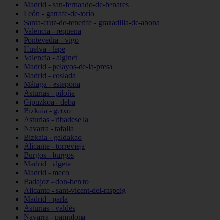
Madrid - san-fernando-de-henares
León - garrafe-de-torío
Santa-cruz-de-tenerife - granadilla-de-abona
Valencia - requena
Pontevedra - vigo
Huelva - lepe
Valencia - alginet
Madrid - pelayos-de-la-presa
Madrid - coslada
Málaga - estepona
Asturias - piloña
Gipuzkoa - deba
Bizkaia - getxo
Asturias - ribadesella
Navarra - tafalla
Bizkaia - galdakao
Alicante - torrevieja
Burgos - burgos
Madrid - algete
Madrid - meco
Badajoz - don-benito
Alicante - sant-vicent-del-raspeig
Madrid - parla
Asturias - valdés
Navarra - pamplona