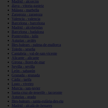
Madrid - alcorcón
álava - vitoria-gasteiz
Málaga - marbella
Zaragoza - zaragoza
Valencia - valencia
Barcelona - barcelona
Madrid - alcobendas
Barcelona - badalona
Pontevedra - lalín
Asturias - avilés
Illes-balears - palma-de-mallorca
Toledo - seseña
Cantabria - val-de-san-vicente
Alicante - alicante
Girona - lloret-de-mar
Sevilla - sevilla
León - sahagún
Granada - granada
Cádiz - tarifa
Lugo - viveiro
Murcia - san-javier
Santa-cruz-de-tenerife - tacoronte
Asturias - grado
Illes-balears - santa-eulària-des-riu
Madrid - alcalá-de-henares