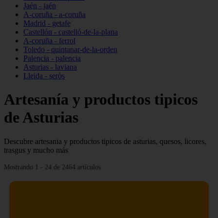
Jaén - jaén
A-coruña - a-coruña
Madrid - getafe
Castellón - castelló-de-la-plana
A-coruña - ferrol
Toledo - quintanar-de-la-orden
Palencia - palencia
Asturias - laviana
Lleida - seròs
Artesanía y productos tipicos
de Asturias
Descubre artesania y productos tipicos de asturias, quesos, licores,
trasgus y mucho más
Mostrando 1 - 24 de 2464 artículos