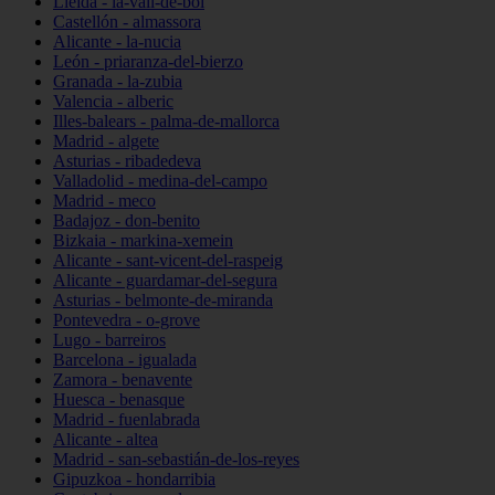
Lleida - la-vall-de-boí
Castellón - almassora
Alicante - la-nucia
León - priaranza-del-bierzo
Granada - la-zubia
Valencia - alberic
Illes-balears - palma-de-mallorca
Madrid - algete
Asturias - ribadedeva
Valladolid - medina-del-campo
Madrid - meco
Badajoz - don-benito
Bizkaia - markina-xemein
Alicante - sant-vicent-del-raspeig
Alicante - guardamar-del-segura
Asturias - belmonte-de-miranda
Pontevedra - o-grove
Lugo - barreiros
Barcelona - igualada
Zamora - benavente
Huesca - benasque
Madrid - fuenlabrada
Alicante - altea
Madrid - san-sebastián-de-los-reyes
Gipuzkoa - hondarribia