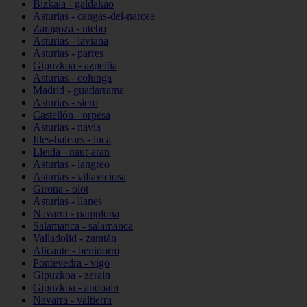
Bizkaia - galdakao
Asturias - cangas-del-narcea
Zaragoza - utebo
Asturias - laviana
Asturias - parres
Gipuzkoa - azpeitia
Asturias - colunga
Madrid - guadarrama
Asturias - siero
Castellón - orpesa
Asturias - navia
Illes-balears - inca
Lleida - naut-aran
Asturias - langreo
Asturias - villaviciosa
Girona - olot
Asturias - llanes
Navarra - pamplona
Salamanca - salamanca
Valladolid - zaratán
Alicante - benidorm
Pontevedra - vigo
Gipuzkoa - zerain
Gipuzkoa - andoain
Navarra - valtierra