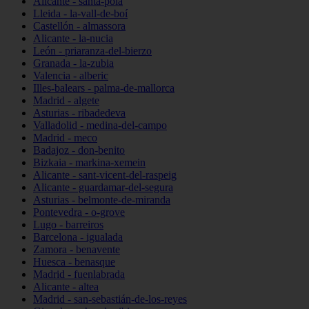
Alicante - santa-pola
Lleida - la-vall-de-boí
Castellón - almassora
Alicante - la-nucia
León - priaranza-del-bierzo
Granada - la-zubia
Valencia - alberic
Illes-balears - palma-de-mallorca
Madrid - algete
Asturias - ribadedeva
Valladolid - medina-del-campo
Madrid - meco
Badajoz - don-benito
Bizkaia - markina-xemein
Alicante - sant-vicent-del-raspeig
Alicante - guardamar-del-segura
Asturias - belmonte-de-miranda
Pontevedra - o-grove
Lugo - barreiros
Barcelona - igualada
Zamora - benavente
Huesca - benasque
Madrid - fuenlabrada
Alicante - altea
Madrid - san-sebastián-de-los-reyes