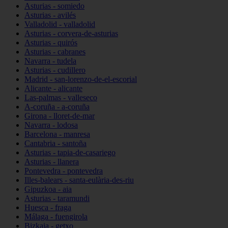
Asturias - somiedo
Asturias - avilés
Valladolid - valladolid
Asturias - corvera-de-asturias
Asturias - quirós
Asturias - cabranes
Navarra - tudela
Asturias - cudillero
Madrid - san-lorenzo-de-el-escorial
Alicante - alicante
Las-palmas - valleseco
A-coruña - a-coruña
Girona - lloret-de-mar
Navarra - lodosa
Barcelona - manresa
Cantabria - santoña
Asturias - tapia-de-casariego
Asturias - llanera
Pontevedra - pontevedra
Illes-balears - santa-eulària-des-riu
Gipuzkoa - aia
Asturias - taramundi
Huesca - fraga
Málaga - fuengirola
Bizkaia - getxo