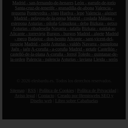
Madrid - san-fernando-de-henares
León - garrafe-de-torío
Santa-cruz-de-tenerife - granadilla-de-abona
Valencia -
requena
Pontevedra - vigo
Huelva - lepe
Valencia - alginet
Madrid - pelayos-de-la-presa
Madrid - coslada
Málaga -
estepona
Asturias - piloña
Gipuzkoa - deba
Bizkaia - getxo
Asturias - ribadesella
Navarra - tafalla
Bizkaia - galdakao
Alicante - torrevieja
Burgos - burgos
Madrid - algete
Madrid
- meco
Badajoz - don-benito
Alicante - sant-vicent-del-
raspeig
Madrid - parla
Asturias - valdés
Navarra - pamplona
Jaén - jaén
A-coruña - a-coruña
Madrid - getafe
Castellón -
castelló-de-la-plana
A-coruña - ferrol
Toledo - quintanar-de-
la-orden
Palencia - palencia
Asturias - laviana
Lleida - seròs
© 2026 elesbardu.es. Todos los derechos reservados.
Sitemap
|
RSS
|
Política de Cookies
|
Política de Privacidad
|
Aviso legal
|
Contacto
|
Creado por 0lemiswebs SEO y
Diseño web
|
Libro sobre Cabañuelas