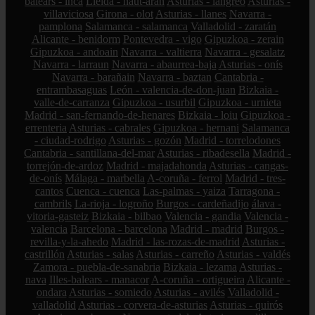
balears - inca
Lleida - naut-aran
Asturias - langreo
Asturias -
villaviciosa
Girona - olot
Asturias - llanes
Navarra -
pamplona
Salamanca - salamanca
Valladolid - zaratán
Alicante - benidorm
Pontevedra - vigo
Gipuzkoa - zerain
Gipuzkoa - andoain
Navarra - valtierra
Navarra - gesalatz
Navarra - larraun
Navarra - abaurrea-baja
Asturias - onís
Navarra - barañain
Navarra - baztan
Cantabria -
entrambasaguas
León - valencia-de-don-juan
Bizkaia -
valle-de-carranza
Gipuzkoa - usurbil
Gipuzkoa - urnieta
Madrid - san-fernando-de-henares
Bizkaia - loiu
Gipuzkoa -
errenteria
Asturias - cabrales
Gipuzkoa - hernani
Salamanca
- ciudad-rodrigo
Asturias - gozón
Madrid - torrelodones
Cantabria - santillana-del-mar
Asturias - ribadesella
Madrid -
torrejón-de-ardoz
Madrid - majadahonda
Asturias - cangas-
de-onís
Málaga - marbella
A-coruña - ferrol
Madrid - tres-
cantos
Cuenca - cuenca
Las-palmas - yaiza
Tarragona -
cambrils
La-rioja - logroño
Burgos - cardeñadijo
álava -
vitoria-gasteiz
Bizkaia - bilbao
Valencia - gandia
Valencia -
valencia
Barcelona - barcelona
Madrid - madrid
Burgos -
revilla-y-la-ahedo
Madrid - las-rozas-de-madrid
Asturias -
castrillón
Asturias - salas
Asturias - carreño
Asturias - valdés
Zamora - puebla-de-sanabria
Bizkaia - lezama
Asturias -
nava
Illes-balears - manacor
A-coruña - ortigueira
Alicante -
ondara
Asturias - somiedo
Asturias - avilés
Valladolid -
valladolid
Asturias - corvera-de-asturias
Asturias - quirós