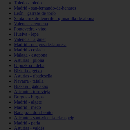
Toledo - toledo
Madrid - san-fernando-de-henares
León - garrafe-de-torío
Santa-cruz-de-tenerife - granadilla-de-abona
Valencia - requena
Pontevedra - vigo
Huelva - lepe
Valencia - alginet
Madrid - pelayos-de-la-presa
Madrid - coslada
Málaga - estepona
Asturias - piloña
Gipuzkoa - deba
Bizkaia - getxo
Asturias - ribadesella
Navarra - tafalla
Bizkaia - galdakao
Alicante - torrevieja
Burgos - burgos
Madrid - algete
Madrid - meco
Badajoz - don-benito
Alicante - sant-vicent-del-raspeig
Madrid - parla
Asturias - valdés