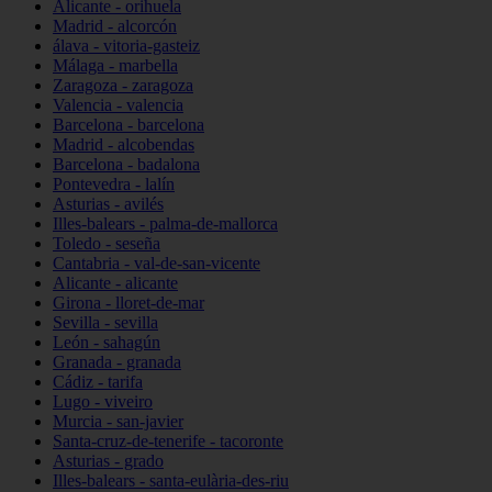
Alicante - orihuela
Madrid - alcorcón
álava - vitoria-gasteiz
Málaga - marbella
Zaragoza - zaragoza
Valencia - valencia
Barcelona - barcelona
Madrid - alcobendas
Barcelona - badalona
Pontevedra - lalín
Asturias - avilés
Illes-balears - palma-de-mallorca
Toledo - seseña
Cantabria - val-de-san-vicente
Alicante - alicante
Girona - lloret-de-mar
Sevilla - sevilla
León - sahagún
Granada - granada
Cádiz - tarifa
Lugo - viveiro
Murcia - san-javier
Santa-cruz-de-tenerife - tacoronte
Asturias - grado
Illes-balears - santa-eulària-des-riu