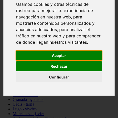
Usamos cookies y otras técnicas de
vocabulario de cocina
Madrid - pozuelo-de-alarcón
rastreo para mejorar tu experiencia de
Teruel - sarrión
navegación en nuestra web, para
Cádiz - algodonales
mostrarte contenidos personalizados y
Illes-balears - inca
Madrid - madrid
anuncios adecuados, para analizar el
Málaga - torremolinos
tráfico en nuestra web y para comprender
Asturias - oviedo
de donde llegan nuestros visitantes.
Cádiz - el-puerto-de-santa-maría
Asturias - aller
Toledo - illescas
Aceptar
álava - vitoria-gasteiz
Málaga - marbella
Rechazar
Zaragoza - zaragoza
Barcelona - barcelona
Valencia - valencia
Configurar
Pontevedra - lalín
Toledo - seseña
Cantabria - val-de-san-vicente
Sevilla - sevilla
Granada - granada
Cádiz - tarifa
Lugo - viveiro
Murcia - san-javier