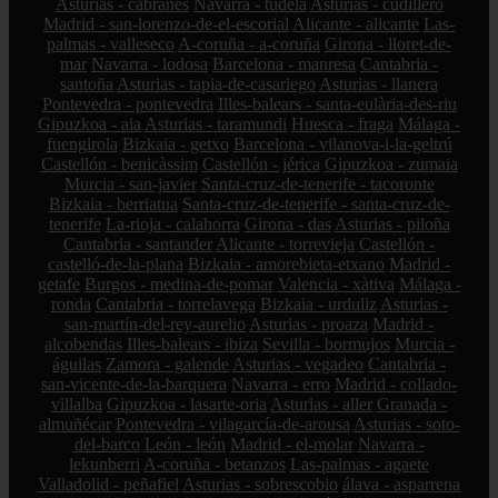
Asturias - cabranes
Navarra - tudela
Asturias - cudillero
Madrid - san-lorenzo-de-el-escorial
Alicante - alicante
Las-
palmas - valleseco
A-coruña - a-coruña
Girona - lloret-de-
mar
Navarra - lodosa
Barcelona - manresa
Cantabria -
santoña
Asturias - tapia-de-casariego
Asturias - llanera
Pontevedra - pontevedra
Illes-balears - santa-eulària-des-riu
Gipuzkoa - aia
Asturias - taramundi
Huesca - fraga
Málaga -
fuengirola
Bizkaia - getxo
Barcelona - vilanova-i-la-geltrú
Castellón - benicàssim
Castellón - jérica
Gipuzkoa - zumaia
Murcia - san-javier
Santa-cruz-de-tenerife - tacoronte
Bizkaia - berriatua
Santa-cruz-de-tenerife - santa-cruz-de-
tenerife
La-rioja - calahorra
Girona - das
Asturias - piloña
Cantabria - santander
Alicante - torrevieja
Castellón -
castelló-de-la-plana
Bizkaia - amorebieta-etxano
Madrid -
getafe
Burgos - medina-de-pomar
Valencia - xàtiva
Málaga -
ronda
Cantabria - torrelavega
Bizkaia - urduliz
Asturias -
san-martín-del-rey-aurelio
Asturias - proaza
Madrid -
alcobendas
Illes-balears - ibiza
Sevilla - bormujos
Murcia -
águilas
Zamora - galende
Asturias - vegadeo
Cantabria -
san-vicente-de-la-barquera
Navarra - erro
Madrid - collado-
villalba
Gipuzkoa - lasarte-oria
Asturias - aller
Granada -
almuñécar
Pontevedra - vilagarcía-de-arousa
Asturias - soto-
del-barco
León - león
Madrid - el-molar
Navarra -
lekunberri
A-coruña - betanzos
Las-palmas - agaete
Valladolid - peñafiel
Asturias - sobrescobio
álava - asparrena