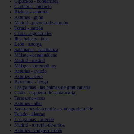
Gipuzkoa - hondarribia
Cantabria - meruelo
Bizkaia - santurtzi
Asturias - gijón
Madrid - pozuelo-de-alarcón
Teruel - sarrión
Cádiz - algodonales
Illes-balears - inca
León - astorga
Salamanca - salamanca
Málaga - benalmádena
Madrid - madrid
Málaga - torremolinos
Asturias - oviedo
Asturias - siero
Barcelona - berga
Las-palmas - las-palmas-de-gran-canaria
Cádiz - el-puerto-de-santa-maría
Tarragona - reus
Asturias - aller
Santa-cruz-de-tenerife - santiago-del-teide
Toledo - illescas
Las-palmas - arrecife
Madrid - torrejón-de-ardoz
Asturias - cangas-de-onís