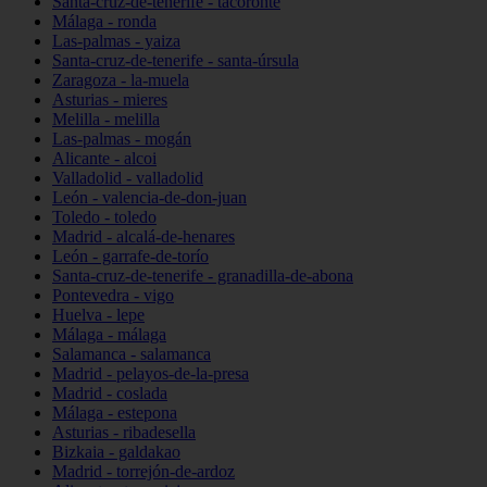
Santa-cruz-de-tenerife - tacoronte
Málaga - ronda
Las-palmas - yaiza
Santa-cruz-de-tenerife - santa-úrsula
Zaragoza - la-muela
Asturias - mieres
Melilla - melilla
Las-palmas - mogán
Alicante - alcoi
Valladolid - valladolid
León - valencia-de-don-juan
Toledo - toledo
Madrid - alcalá-de-henares
León - garrafe-de-torío
Santa-cruz-de-tenerife - granadilla-de-abona
Pontevedra - vigo
Huelva - lepe
Málaga - málaga
Salamanca - salamanca
Madrid - pelayos-de-la-presa
Madrid - coslada
Málaga - estepona
Asturias - ribadesella
Bizkaia - galdakao
Madrid - torrejón-de-ardoz