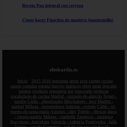
Receta Pan integral con cerveza
Como hacer Figacitas de manteca (mantequilla)
elesbardu.es
Inicio
2015
2016
argentina
arroz
aves
carnes
cocina
casera
comidas
espana
huevos
mariscos
otros
pasta
pescado
postres
producto
reposteria
tag
venezuela
verduras
vocabulario de cocina
Madrid - pozuelo-de-alarcón
Teruel -
sarrión
Cádiz - algodonales
Illes-balears - inca
Madrid -
madrid
Málaga - torremolinos
Asturias - oviedo
Cádiz - el-
puerto-de-santa-maría
Asturias - aller
Toledo - illescas
álava
- vitoria-gasteiz
Málaga - marbella
Zaragoza - zaragoza
Barcelona - barcelona
Valencia - valencia
Pontevedra - lalín
Toledo - seseña
Cantabria - val-de-san-vicente
Sevilla -