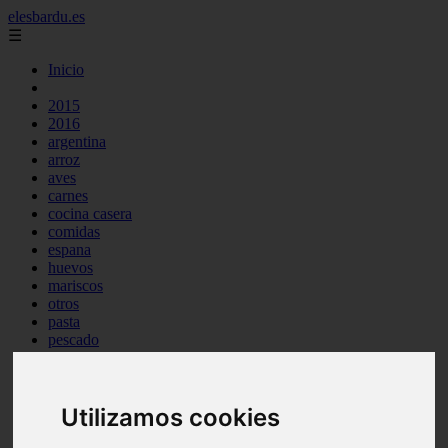
elesbardu.es
☰
Inicio
2015
2016
argentina
arroz
aves
carnes
cocina casera
comidas
espana
huevos
mariscos
otros
pasta
pescado
postres
producto
reposteria
Utilizamos cookies
tag
venezuela
verduras