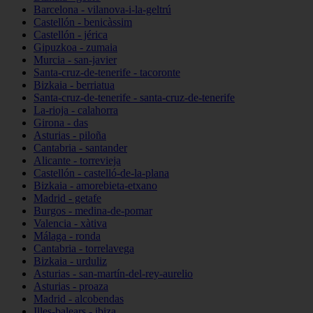
Barcelona - vilanova-i-la-geltrú
Castellón - benicàssim
Castellón - jérica
Gipuzkoa - zumaia
Murcia - san-javier
Santa-cruz-de-tenerife - tacoronte
Bizkaia - berriatua
Santa-cruz-de-tenerife - santa-cruz-de-tenerife
La-rioja - calahorra
Girona - das
Asturias - piloña
Cantabria - santander
Alicante - torrevieja
Castellón - castelló-de-la-plana
Bizkaia - amorebieta-etxano
Madrid - getafe
Burgos - medina-de-pomar
Valencia - xàtiva
Málaga - ronda
Cantabria - torrelavega
Bizkaia - urduliz
Asturias - san-martín-del-rey-aurelio
Asturias - proaza
Madrid - alcobendas
Illes-balears - ibiza