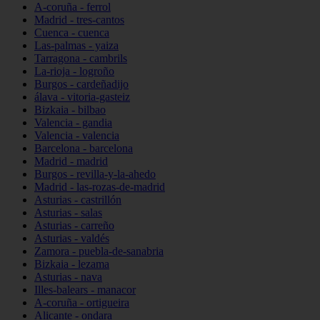
A-coruña - ferrol
Madrid - tres-cantos
Cuenca - cuenca
Las-palmas - yaiza
Tarragona - cambrils
La-rioja - logroño
Burgos - cardeñadijo
álava - vitoria-gasteiz
Bizkaia - bilbao
Valencia - gandia
Valencia - valencia
Barcelona - barcelona
Madrid - madrid
Burgos - revilla-y-la-ahedo
Madrid - las-rozas-de-madrid
Asturias - castrillón
Asturias - salas
Asturias - carreño
Asturias - valdés
Zamora - puebla-de-sanabria
Bizkaia - lezama
Asturias - nava
Illes-balears - manacor
A-coruña - ortigueira
Alicante - ondara