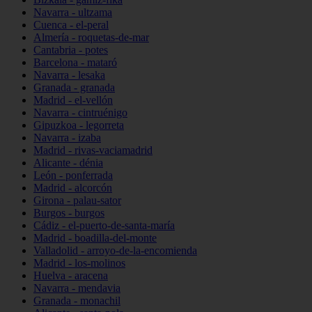
Navarra - ultzama
Cuenca - el-peral
Almería - roquetas-de-mar
Cantabria - potes
Barcelona - mataró
Navarra - lesaka
Granada - granada
Madrid - el-vellón
Navarra - cintruénigo
Gipuzkoa - legorreta
Navarra - izaba
Madrid - rivas-vaciamadrid
Alicante - dénia
León - ponferrada
Madrid - alcorcón
Girona - palau-sator
Burgos - burgos
Cádiz - el-puerto-de-santa-maría
Madrid - boadilla-del-monte
Valladolid - arroyo-de-la-encomienda
Madrid - los-molinos
Huelva - aracena
Navarra - mendavia
Granada - monachil