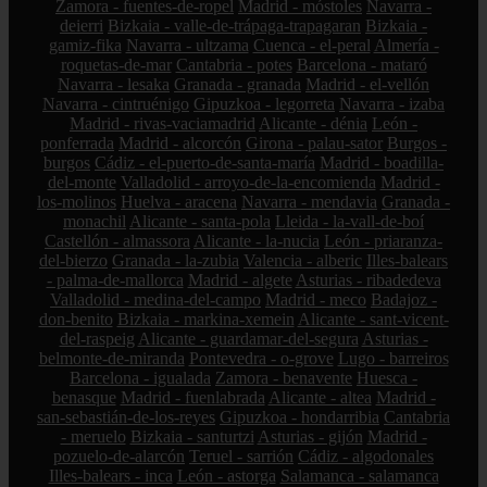
Zamora - fuentes-de-ropel
Madrid - móstoles
Navarra -
deierri
Bizkaia - valle-de-trápaga-trapagaran
Bizkaia -
gamiz-fika
Navarra - ultzama
Cuenca - el-peral
Almería -
roquetas-de-mar
Cantabria - potes
Barcelona - mataró
Navarra - lesaka
Granada - granada
Madrid - el-vellón
Navarra - cintruénigo
Gipuzkoa - legorreta
Navarra - izaba
Madrid - rivas-vaciamadrid
Alicante - dénia
León -
ponferrada
Madrid - alcorcón
Girona - palau-sator
Burgos -
burgos
Cádiz - el-puerto-de-santa-maría
Madrid - boadilla-
del-monte
Valladolid - arroyo-de-la-encomienda
Madrid -
los-molinos
Huelva - aracena
Navarra - mendavia
Granada -
monachil
Alicante - santa-pola
Lleida - la-vall-de-boí
Castellón - almassora
Alicante - la-nucia
León - priaranza-
del-bierzo
Granada - la-zubia
Valencia - alberic
Illes-balears
- palma-de-mallorca
Madrid - algete
Asturias - ribadedeva
Valladolid - medina-del-campo
Madrid - meco
Badajoz -
don-benito
Bizkaia - markina-xemein
Alicante - sant-vicent-
del-raspeig
Alicante - guardamar-del-segura
Asturias -
belmonte-de-miranda
Pontevedra - o-grove
Lugo - barreiros
Barcelona - igualada
Zamora - benavente
Huesca -
benasque
Madrid - fuenlabrada
Alicante - altea
Madrid -
san-sebastián-de-los-reyes
Gipuzkoa - hondarribia
Cantabria
- meruelo
Bizkaia - santurtzi
Asturias - gijón
Madrid -
pozuelo-de-alarcón
Teruel - sarrión
Cádiz - algodonales
Illes-balears - inca
León - astorga
Salamanca - salamanca