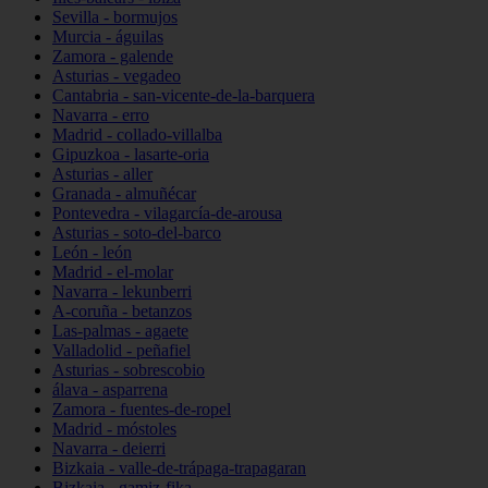
Sevilla - bormujos
Murcia - águilas
Zamora - galende
Asturias - vegadeo
Cantabria - san-vicente-de-la-barquera
Navarra - erro
Madrid - collado-villalba
Gipuzkoa - lasarte-oria
Asturias - aller
Granada - almuñécar
Pontevedra - vilagarcía-de-arousa
Asturias - soto-del-barco
León - león
Madrid - el-molar
Navarra - lekunberri
A-coruña - betanzos
Las-palmas - agaete
Valladolid - peñafiel
Asturias - sobrescobio
álava - asparrena
Zamora - fuentes-de-ropel
Madrid - móstoles
Navarra - deierri
Bizkaia - valle-de-trápaga-trapagaran
Bizkaia - gamiz-fika