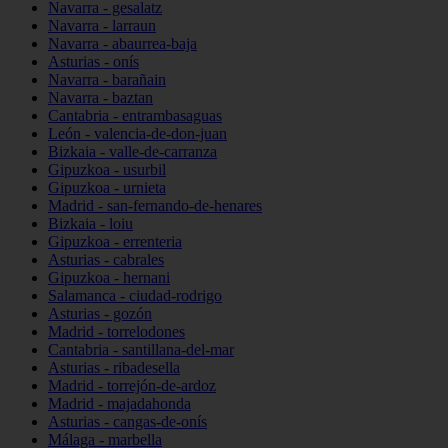
Navarra - gesalatz
Navarra - larraun
Navarra - abaurrea-baja
Asturias - onís
Navarra - barañain
Navarra - baztan
Cantabria - entrambasaguas
León - valencia-de-don-juan
Bizkaia - valle-de-carranza
Gipuzkoa - usurbil
Gipuzkoa - urnieta
Madrid - san-fernando-de-henares
Bizkaia - loiu
Gipuzkoa - errenteria
Asturias - cabrales
Gipuzkoa - hernani
Salamanca - ciudad-rodrigo
Asturias - gozón
Madrid - torrelodones
Cantabria - santillana-del-mar
Asturias - ribadesella
Madrid - torrejón-de-ardoz
Madrid - majadahonda
Asturias - cangas-de-onís
Málaga - marbella