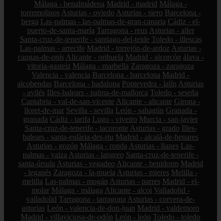
Málaga - benalmádena
Madrid - madrid
Málaga -
torremolinos
Asturias - oviedo
Asturias - siero
Barcelona -
berga
Las-palmas - las-palmas-de-gran-canaria
Cádiz - el-
puerto-de-santa-maría
Tarragona - reus
Asturias - aller
Santa-cruz-de-tenerife - santiago-del-teide
Toledo - illescas
Las-palmas - arrecife
Madrid - torrejón-de-ardoz
Asturias -
cangas-de-onís
Alicante - orihuela
Madrid - alcorcón
álava -
vitoria-gasteiz
Málaga - marbella
Zaragoza - zaragoza
Valencia - valencia
Barcelona - barcelona
Madrid -
alcobendas
Barcelona - badalona
Pontevedra - lalín
Asturias
- avilés
Illes-balears - palma-de-mallorca
Toledo - seseña
Cantabria - val-de-san-vicente
Alicante - alicante
Girona -
lloret-de-mar
Sevilla - sevilla
León - sahagún
Granada -
granada
Cádiz - tarifa
Lugo - viveiro
Murcia - san-javier
Santa-cruz-de-tenerife - tacoronte
Asturias - grado
Illes-
balears - santa-eulària-des-riu
Madrid - alcalá-de-henares
Asturias - gozón
Málaga - ronda
Asturias - llanes
Las-
palmas - yaiza
Asturias - langreo
Santa-cruz-de-tenerife -
santa-úrsula
Asturias - vegadeo
Alicante - benidorm
Madrid
- leganés
Zaragoza - la-muela
Asturias - mieres
Melilla -
melilla
Las-palmas - mogán
Asturias - parres
Madrid - el-
molar
Málaga - málaga
Alicante - alcoi
Valladolid -
valladolid
Tarragona - tarragona
Asturias - corvera-de-
asturias
León - valencia-de-don-juan
Madrid - valdemoro
Madrid - villaviciosa-de-odón
León - león
Toledo - toledo