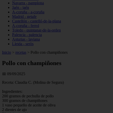
Navarra - pamplona
Jaén - jaén
A-coruña - a-coruña
Madrid - getafe
Castellón - castelló-de-la-plana
A-coruña - ferrol
Toledo - quintanar-de-la-orden
Palencia - palencia
Asturias - laviana
Lleida - seròs
Inicio
>
recetas
>
Pollo con champiñones
Pollo con champiñones
📅 09/09/2025
Receta: Claudia C. (Molina de Segura)
Ingredientes:
200 gramos de pechulla de pollo
300 gramos de champiñones
1 vaso pequeño de aceite de oliva
2 dientes de ajo