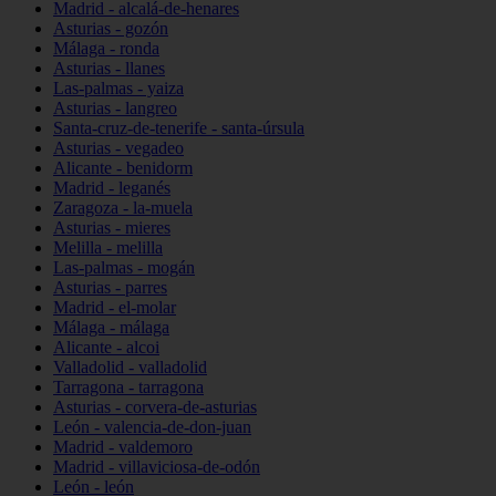
Madrid - alcalá-de-henares
Asturias - gozón
Málaga - ronda
Asturias - llanes
Las-palmas - yaiza
Asturias - langreo
Santa-cruz-de-tenerife - santa-úrsula
Asturias - vegadeo
Alicante - benidorm
Madrid - leganés
Zaragoza - la-muela
Asturias - mieres
Melilla - melilla
Las-palmas - mogán
Asturias - parres
Madrid - el-molar
Málaga - málaga
Alicante - alcoi
Valladolid - valladolid
Tarragona - tarragona
Asturias - corvera-de-asturias
León - valencia-de-don-juan
Madrid - valdemoro
Madrid - villaviciosa-de-odón
León - león