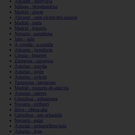
Alicante - torrevieja
Málaga - benalmádena
Madrid - algete
Alicante - sant-vicent-del-raspeig
Madrid - parla
Madrid - leganés
Navarra - pamplona
Jaén - jaén
A-coruña - a-coruña
Alicante - benidorm
Girona - figueres
Zaragoza - zaragoza
Asturias - noreña
Asturias - gijón
Asturias - oviedo
Tarragona - tarragona
Madrid - pozuelo-de-alarcón
Asturias - mieres
Gipuzkoa - astigarraga
Navarra - erriberri
álava - ribera-alta
Gipuzkoa - san-sebastián
Navarra - galar
Asturias - peñamellera-baja
Asturias - lena