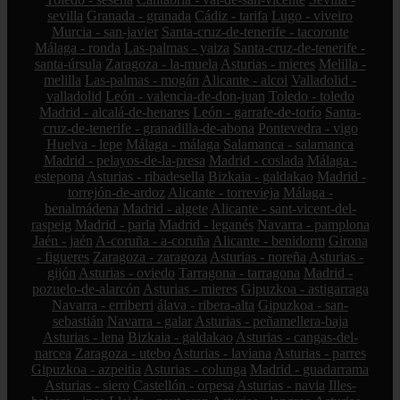
sevilla
Granada - granada
Cádiz - tarifa
Lugo - viveiro
Murcia - san-javier
Santa-cruz-de-tenerife - tacoronte
Málaga - ronda
Las-palmas - yaiza
Santa-cruz-de-tenerife -
santa-úrsula
Zaragoza - la-muela
Asturias - mieres
Melilla -
melilla
Las-palmas - mogán
Alicante - alcoi
Valladolid -
valladolid
León - valencia-de-don-juan
Toledo - toledo
Madrid - alcalá-de-henares
León - garrafe-de-torío
Santa-
cruz-de-tenerife - granadilla-de-abona
Pontevedra - vigo
Huelva - lepe
Málaga - málaga
Salamanca - salamanca
Madrid - pelayos-de-la-presa
Madrid - coslada
Málaga -
estepona
Asturias - ribadesella
Bizkaia - galdakao
Madrid -
torrejón-de-ardoz
Alicante - torrevieja
Málaga -
benalmádena
Madrid - algete
Alicante - sant-vicent-del-
raspeig
Madrid - parla
Madrid - leganés
Navarra - pamplona
Jaén - jaén
A-coruña - a-coruña
Alicante - benidorm
Girona
- figueres
Zaragoza - zaragoza
Asturias - noreña
Asturias -
gijón
Asturias - oviedo
Tarragona - tarragona
Madrid -
pozuelo-de-alarcón
Asturias - mieres
Gipuzkoa - astigarraga
Navarra - erriberri
álava - ribera-alta
Gipuzkoa - san-
sebastián
Navarra - galar
Asturias - peñamellera-baja
Asturias - lena
Bizkaia - galdakao
Asturias - cangas-del-
narcea
Zaragoza - utebo
Asturias - laviana
Asturias - parres
Gipuzkoa - azpeitia
Asturias - colunga
Madrid - guadarrama
Asturias - siero
Castellón - orpesa
Asturias - navia
Illes-