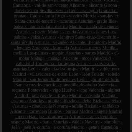
Cantabria - val-de-san-vicente
Alicante - alicante
Girona -
lloret-de-mar
Sevilla - sevilla
León - sahagún
Granada -
granada
Cádiz - tarifa
Lugo - viveiro
Murcia - san-javier
Santa-cruz-de-tenerife - tacoronte
Asturias - grado
Illes-
balears - santa-eulària-des-riu
Madrid - alcalá-de-henares
Asturias - gozón
Málaga - ronda
Asturias - llanes
Las-
palmas - yaiza
Asturias - langreo
Santa-cruz-de-tenerife -
santa-úrsula
Asturias - vegadeo
Alicante - benidorm
Madrid
- leganés
Zaragoza - la-muela
Asturias - mieres
Melilla -
melilla
Las-palmas - mogán
Asturias - parres
Madrid - el-
molar
Málaga - málaga
Alicante - alcoi
Valladolid -
valladolid
Tarragona - tarragona
Asturias - corvera-de-
asturias
León - valencia-de-don-juan
Madrid - valdemoro
Madrid - villaviciosa-de-odón
León - león
Toledo - toledo
Madrid - san-fernando-de-henares
León - garrafe-de-torío
Santa-cruz-de-tenerife - granadilla-de-abona
Valencia -
requena
Pontevedra - vigo
Huelva - lepe
Valencia - alginet
Madrid - pelayos-de-la-presa
Madrid - coslada
Málaga -
estepona
Asturias - piloña
Gipuzkoa - deba
Bizkaia - getxo
Asturias - ribadesella
Navarra - tafalla
Bizkaia - galdakao
Alicante - torrevieja
Burgos - burgos
Madrid - algete
Madrid
- meco
Badajoz - don-benito
Alicante - sant-vicent-del-
raspeig
Madrid - parla
Asturias - valdés
Navarra - pamplona
Jaén - jaén
A-coruña - a-coruña
Madrid - getafe
Castellón -