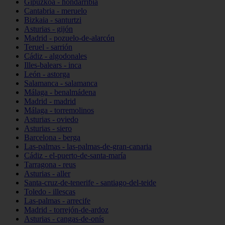
Gipuzkoa - hondarribia
Cantabria - meruelo
Bizkaia - santurtzi
Asturias - gijón
Madrid - pozuelo-de-alarcón
Teruel - sarrión
Cádiz - algodonales
Illes-balears - inca
León - astorga
Salamanca - salamanca
Málaga - benalmádena
Madrid - madrid
Málaga - torremolinos
Asturias - oviedo
Asturias - siero
Barcelona - berga
Las-palmas - las-palmas-de-gran-canaria
Cádiz - el-puerto-de-santa-maría
Tarragona - reus
Asturias - aller
Santa-cruz-de-tenerife - santiago-del-teide
Toledo - illescas
Las-palmas - arrecife
Madrid - torrejón-de-ardoz
Asturias - cangas-de-onís