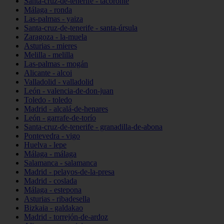
Santa-cruz-de-tenerife - tacoronte
Málaga - ronda
Las-palmas - yaiza
Santa-cruz-de-tenerife - santa-úrsula
Zaragoza - la-muela
Asturias - mieres
Melilla - melilla
Las-palmas - mogán
Alicante - alcoi
Valladolid - valladolid
León - valencia-de-don-juan
Toledo - toledo
Madrid - alcalá-de-henares
León - garrafe-de-torío
Santa-cruz-de-tenerife - granadilla-de-abona
Pontevedra - vigo
Huelva - lepe
Málaga - málaga
Salamanca - salamanca
Madrid - pelayos-de-la-presa
Madrid - coslada
Málaga - estepona
Asturias - ribadesella
Bizkaia - galdakao
Madrid - torrejón-de-ardoz