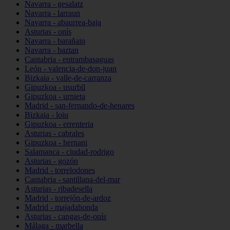
Navarra - gesalatz
Navarra - larraun
Navarra - abaurrea-baja
Asturias - onís
Navarra - barañain
Navarra - baztan
Cantabria - entrambasaguas
León - valencia-de-don-juan
Bizkaia - valle-de-carranza
Gipuzkoa - usurbil
Gipuzkoa - urnieta
Madrid - san-fernando-de-henares
Bizkaia - loiu
Gipuzkoa - errenteria
Asturias - cabrales
Gipuzkoa - hernani
Salamanca - ciudad-rodrigo
Asturias - gozón
Madrid - torrelodones
Cantabria - santillana-del-mar
Asturias - ribadesella
Madrid - torrejón-de-ardoz
Madrid - majadahonda
Asturias - cangas-de-onís
Málaga - marbella