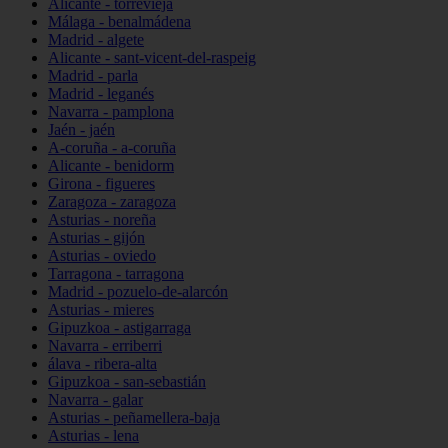
Alicante - torrevieja
Málaga - benalmádena
Madrid - algete
Alicante - sant-vicent-del-raspeig
Madrid - parla
Madrid - leganés
Navarra - pamplona
Jaén - jaén
A-coruña - a-coruña
Alicante - benidorm
Girona - figueres
Zaragoza - zaragoza
Asturias - noreña
Asturias - gijón
Asturias - oviedo
Tarragona - tarragona
Madrid - pozuelo-de-alarcón
Asturias - mieres
Gipuzkoa - astigarraga
Navarra - erriberri
álava - ribera-alta
Gipuzkoa - san-sebastián
Navarra - galar
Asturias - peñamellera-baja
Asturias - lena