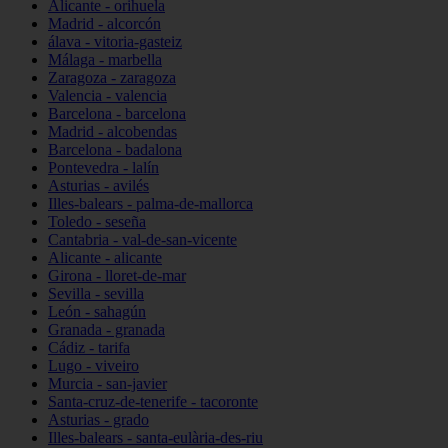
Alicante - orihuela
Madrid - alcorcón
álava - vitoria-gasteiz
Málaga - marbella
Zaragoza - zaragoza
Valencia - valencia
Barcelona - barcelona
Madrid - alcobendas
Barcelona - badalona
Pontevedra - lalín
Asturias - avilés
Illes-balears - palma-de-mallorca
Toledo - seseña
Cantabria - val-de-san-vicente
Alicante - alicante
Girona - lloret-de-mar
Sevilla - sevilla
León - sahagún
Granada - granada
Cádiz - tarifa
Lugo - viveiro
Murcia - san-javier
Santa-cruz-de-tenerife - tacoronte
Asturias - grado
Illes-balears - santa-eulària-des-riu