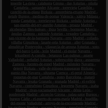
tenerife
La-rioja - calahorra
Girona - das
Asturias - piloña
Cantabria - santander
Alicante - torrevieja
Castellón -
castelló-de-la-plana
Bizkaia - amorebieta-etxano
Madrid -
getafe
Burgos - medina-de-pomar
Valencia - xàtiva
Málaga -
ronda
Cantabria - torrelavega
Bizkaia - urduliz
Asturias -
san-martín-del-rey-aurelio
Asturias - proaza
Madrid -
alcobendas
Illes-balears - ibiza
Sevilla - bormujos
Murcia -
águilas
Zamora - galende
Asturias - vegadeo
Cantabria -
san-vicente-de-la-barquera
Navarra - erro
Madrid - collado-
villalba
Gipuzkoa - lasarte-oria
Asturias - aller
Granada -
almuñécar
Pontevedra - vilagarcía-de-arousa
Asturias - soto-
del-barco
León - león
Madrid - el-molar
Navarra -
lekunberri
A-coruña - betanzos
Las-palmas - agaete
Valladolid - peñafiel
Asturias - sobrescobio
álava - asparrena
Zamora - fuentes-de-ropel
Madrid - móstoles
Navarra -
deierri
Bizkaia - valle-de-trápaga-trapagaran
Bizkaia -
gamiz-fika
Navarra - ultzama
Cuenca - el-peral
Almería -
roquetas-de-mar
Cantabria - potes
Barcelona - mataró
Navarra - lesaka
Granada - granada
Madrid - el-vellón
Navarra - cintruénigo
Gipuzkoa - legorreta
Navarra - izaba
Madrid - rivas-vaciamadrid
Alicante - dénia
León -
ponferrada
Madrid - alcorcón
Girona - palau-sator
Burgos -
burgos
Cádiz - el-puerto-de-santa-maría
Madrid - boadilla-
del-monte
Valladolid - arroyo-de-la-encomienda
Madrid -
los-molinos
Huelva - aracena
Navarra - mendavia
Granada -