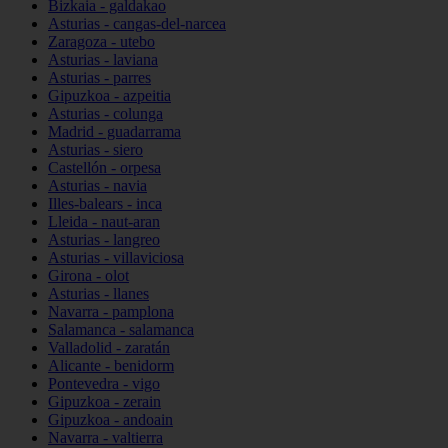
Bizkaia - galdakao
Asturias - cangas-del-narcea
Zaragoza - utebo
Asturias - laviana
Asturias - parres
Gipuzkoa - azpeitia
Asturias - colunga
Madrid - guadarrama
Asturias - siero
Castellón - orpesa
Asturias - navia
Illes-balears - inca
Lleida - naut-aran
Asturias - langreo
Asturias - villaviciosa
Girona - olot
Asturias - llanes
Navarra - pamplona
Salamanca - salamanca
Valladolid - zaratán
Alicante - benidorm
Pontevedra - vigo
Gipuzkoa - zerain
Gipuzkoa - andoain
Navarra - valtierra