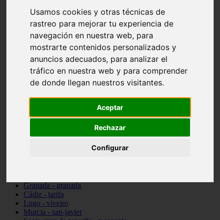
vocabulario de cocina
Usamos cookies y otras técnicas de
Madrid - pozuelo-de-alarcón
rastreo para mejorar tu experiencia de
Teruel - sarrión
navegación en nuestra web, para
Cádiz - algodonales
Illes-balears - inca
mostrarte contenidos personalizados y
Madrid - madrid
anuncios adecuados, para analizar el
Málaga - torremolinos
tráfico en nuestra web y para comprender
Asturias - oviedo
Cádiz - el-puerto-de-santa-maría
de donde llegan nuestros visitantes.
Asturias - aller
Toledo - illescas
álava - vitoria-gasteiz
Aceptar
Málaga - marbella
Zaragoza - zaragoza
Rechazar
Barcelona - barcelona
Valencia - valencia
Configurar
Pontevedra - lalín
Toledo - seseña
Cantabria - val-de-san-vicente
Sevilla - sevilla
Granada - granada
Cádiz - tarifa
Lugo - viveiro
Murcia - san-javier