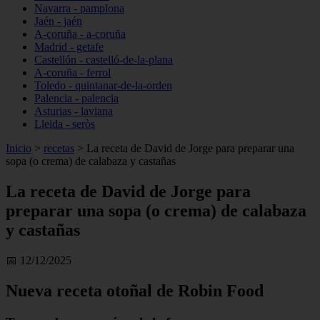
Navarra - pamplona
Jaén - jaén
A-coruña - a-coruña
Madrid - getafe
Castellón - castelló-de-la-plana
A-coruña - ferrol
Toledo - quintanar-de-la-orden
Palencia - palencia
Asturias - laviana
Lleida - seròs
Inicio
>
recetas
>
La receta de David de Jorge para preparar una
sopa (o crema) de calabaza y castañas
La receta de David de Jorge para
preparar una sopa (o crema) de calabaza
y castañas
📅 12/12/2025
Nueva receta otoñal de Robin Food