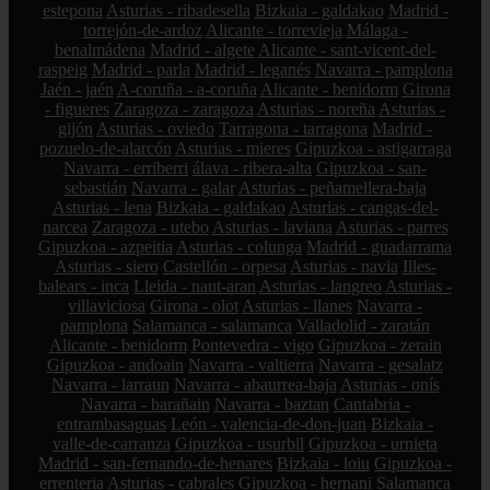
estepona
Asturias - ribadesella
Bizkaia - galdakao
Madrid -
torrejón-de-ardoz
Alicante - torrevieja
Málaga -
benalmádena
Madrid - algete
Alicante - sant-vicent-del-
raspeig
Madrid - parla
Madrid - leganés
Navarra - pamplona
Jaén - jaén
A-coruña - a-coruña
Alicante - benidorm
Girona
- figueres
Zaragoza - zaragoza
Asturias - noreña
Asturias -
gijón
Asturias - oviedo
Tarragona - tarragona
Madrid -
pozuelo-de-alarcón
Asturias - mieres
Gipuzkoa - astigarraga
Navarra - erriberri
álava - ribera-alta
Gipuzkoa - san-
sebastián
Navarra - galar
Asturias - peñamellera-baja
Asturias - lena
Bizkaia - galdakao
Asturias - cangas-del-
narcea
Zaragoza - utebo
Asturias - laviana
Asturias - parres
Gipuzkoa - azpeitia
Asturias - colunga
Madrid - guadarrama
Asturias - siero
Castellón - orpesa
Asturias - navia
Illes-
balears - inca
Lleida - naut-aran
Asturias - langreo
Asturias -
villaviciosa
Girona - olot
Asturias - llanes
Navarra -
pamplona
Salamanca - salamanca
Valladolid - zaratán
Alicante - benidorm
Pontevedra - vigo
Gipuzkoa - zerain
Gipuzkoa - andoain
Navarra - valtierra
Navarra - gesalatz
Navarra - larraun
Navarra - abaurrea-baja
Asturias - onís
Navarra - barañain
Navarra - baztan
Cantabria -
entrambasaguas
León - valencia-de-don-juan
Bizkaia -
valle-de-carranza
Gipuzkoa - usurbil
Gipuzkoa - urnieta
Madrid - san-fernando-de-henares
Bizkaia - loiu
Gipuzkoa -
errenteria
Asturias - cabrales
Gipuzkoa - hernani
Salamanca