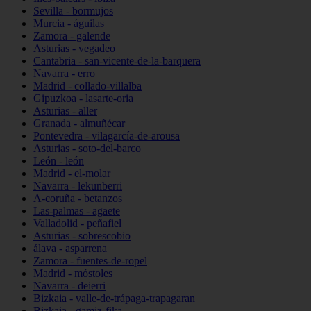
Sevilla - bormujos
Murcia - águilas
Zamora - galende
Asturias - vegadeo
Cantabria - san-vicente-de-la-barquera
Navarra - erro
Madrid - collado-villalba
Gipuzkoa - lasarte-oria
Asturias - aller
Granada - almuñécar
Pontevedra - vilagarcía-de-arousa
Asturias - soto-del-barco
León - león
Madrid - el-molar
Navarra - lekunberri
A-coruña - betanzos
Las-palmas - agaete
Valladolid - peñafiel
Asturias - sobrescobio
álava - asparrena
Zamora - fuentes-de-ropel
Madrid - móstoles
Navarra - deierri
Bizkaia - valle-de-trápaga-trapagaran
Bizkaia - gamiz-fika