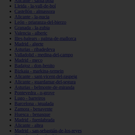
Alicante - santa-pola
Lleida - la-vall-de-boí
Castellón - almassora
Alicante - la-nucia
León - priaranza-del-bierzo
Granada - la-zubia
Valencia - alberic
Illes-balears - palma-de-mallorca
Madrid - algete
Asturias - ribadedeva
Valladolid - medina-del-campo
Madrid - meco
Badajoz - don-benito
Bizkaia - markina-xemein
Alicante - sant-vicent-del-raspeig
Alicante - guardamar-del-segura
Asturias - belmonte-de-miranda
Pontevedra - o-grove
Lugo - barreiros
Barcelona - igualada
Zamora - benavente
Huesca - benasque
Madrid - fuenlabrada
Alicante - altea
Madrid - san-sebastián-de-los-reyes