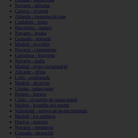
Navarra - ultzama
Cuenca - el-peral
Almería - roquetas-de-mar
Cantabria - potes
Barcelona - mataró
Navarra - lesaka
Granada - granada
Madrid - el-vellón
Navarra - cintruénigo
Gipuzkoa - legorreta
Navarra - izaba
Madrid - rivas-vaciamadrid
Alicante - dénia
León - ponferrada
Madrid - alcorcón
Girona - palau-sator
Burgos - burgos
Cádiz - el-puerto-de-santa-maría
Madrid - boadilla-del-monte
Valladolid - arroyo-de-la-encomienda
Madrid - los-molinos
Huelva - aracena
Navarra - mendavia
Granada - monachil