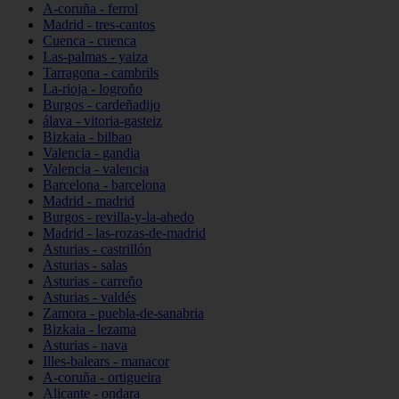
A-coruña - ferrol
Madrid - tres-cantos
Cuenca - cuenca
Las-palmas - yaiza
Tarragona - cambrils
La-rioja - logroño
Burgos - cardeñadijo
álava - vitoria-gasteiz
Bizkaia - bilbao
Valencia - gandia
Valencia - valencia
Barcelona - barcelona
Madrid - madrid
Burgos - revilla-y-la-ahedo
Madrid - las-rozas-de-madrid
Asturias - castrillón
Asturias - salas
Asturias - carreño
Asturias - valdés
Zamora - puebla-de-sanabria
Bizkaia - lezama
Asturias - nava
Illes-balears - manacor
A-coruña - ortigueira
Alicante - ondara