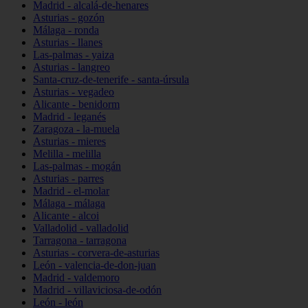
Madrid - alcalá-de-henares
Asturias - gozón
Málaga - ronda
Asturias - llanes
Las-palmas - yaiza
Asturias - langreo
Santa-cruz-de-tenerife - santa-úrsula
Asturias - vegadeo
Alicante - benidorm
Madrid - leganés
Zaragoza - la-muela
Asturias - mieres
Melilla - melilla
Las-palmas - mogán
Asturias - parres
Madrid - el-molar
Málaga - málaga
Alicante - alcoi
Valladolid - valladolid
Tarragona - tarragona
Asturias - corvera-de-asturias
León - valencia-de-don-juan
Madrid - valdemoro
Madrid - villaviciosa-de-odón
León - león