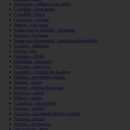
Barcelona - vilanova-i-la-geltrú
Castellón - benicàssim
Castellón - jérica
Gipuzkoa - zumaia
Murcia - san-javier
Santa-cruz-de-tenerife - tacoronte
Bizkaia - berriatua
Santa-cruz-de-tenerife - santa-cruz-de-tenerife
La-rioja - calahorra
Girona - das
Asturias - piloña
Cantabria - santander
Alicante - torrevieja
Castellón - castelló-de-la-plana
Bizkaia - amorebieta-etxano
Madrid - getafe
Burgos - medina-de-pomar
Valencia - xàtiva
Málaga - ronda
Cantabria - torrelavega
Bizkaia - urduliz
Asturias - san-martín-del-rey-aurelio
Asturias - proaza
Madrid - alcobendas
Illes-balears - ibiza