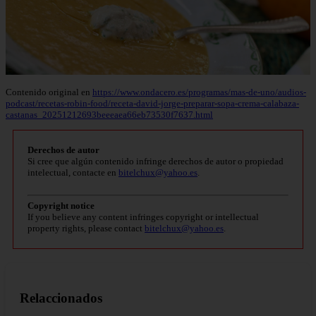
Contenido original en
https://www.ondacero.es/programas/mas-de-uno/audios-
podcast/recetas-robin-food/receta-david-jorge-preparar-sopa-crema-calabaza-
castanas_20251212693beeeaea66eb73530f7637.html
Derechos de autor
Si cree que algún contenido infringe derechos de autor o propiedad
intelectual, contacte en
bitelchux@yahoo.es
.
Copyright notice
If you believe any content infringes copyright or intellectual
property rights, please contact
bitelchux@yahoo.es
.
Relaccionados