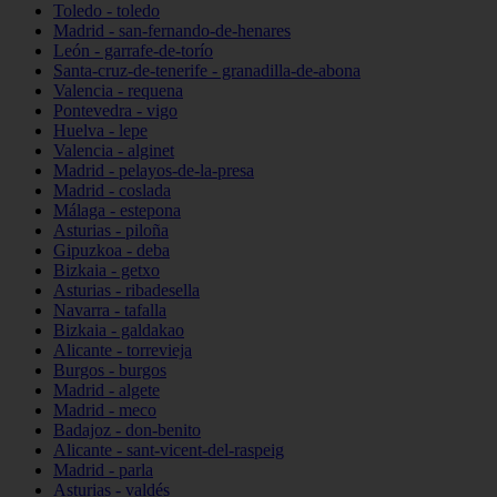
Toledo - toledo
Madrid - san-fernando-de-henares
León - garrafe-de-torío
Santa-cruz-de-tenerife - granadilla-de-abona
Valencia - requena
Pontevedra - vigo
Huelva - lepe
Valencia - alginet
Madrid - pelayos-de-la-presa
Madrid - coslada
Málaga - estepona
Asturias - piloña
Gipuzkoa - deba
Bizkaia - getxo
Asturias - ribadesella
Navarra - tafalla
Bizkaia - galdakao
Alicante - torrevieja
Burgos - burgos
Madrid - algete
Madrid - meco
Badajoz - don-benito
Alicante - sant-vicent-del-raspeig
Madrid - parla
Asturias - valdés