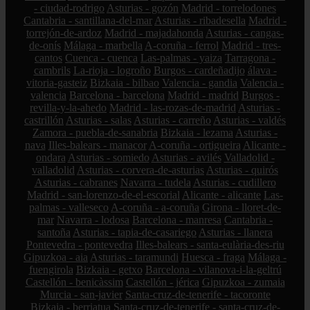
- ciudad-rodrigo
Asturias - gozón
Madrid - torrelodones
Cantabria - santillana-del-mar
Asturias - ribadesella
Madrid -
torrejón-de-ardoz
Madrid - majadahonda
Asturias - cangas-
de-onís
Málaga - marbella
A-coruña - ferrol
Madrid - tres-
cantos
Cuenca - cuenca
Las-palmas - yaiza
Tarragona -
cambrils
La-rioja - logroño
Burgos - cardeñadijo
álava -
vitoria-gasteiz
Bizkaia - bilbao
Valencia - gandia
Valencia -
valencia
Barcelona - barcelona
Madrid - madrid
Burgos -
revilla-y-la-ahedo
Madrid - las-rozas-de-madrid
Asturias -
castrillón
Asturias - salas
Asturias - carreño
Asturias - valdés
Zamora - puebla-de-sanabria
Bizkaia - lezama
Asturias -
nava
Illes-balears - manacor
A-coruña - ortigueira
Alicante -
ondara
Asturias - somiedo
Asturias - avilés
Valladolid -
valladolid
Asturias - corvera-de-asturias
Asturias - quirós
Asturias - cabranes
Navarra - tudela
Asturias - cudillero
Madrid - san-lorenzo-de-el-escorial
Alicante - alicante
Las-
palmas - valleseco
A-coruña - a-coruña
Girona - lloret-de-
mar
Navarra - lodosa
Barcelona - manresa
Cantabria -
santoña
Asturias - tapia-de-casariego
Asturias - llanera
Pontevedra - pontevedra
Illes-balears - santa-eulària-des-riu
Gipuzkoa - aia
Asturias - taramundi
Huesca - fraga
Málaga -
fuengirola
Bizkaia - getxo
Barcelona - vilanova-i-la-geltrú
Castellón - benicàssim
Castellón - jérica
Gipuzkoa - zumaia
Murcia - san-javier
Santa-cruz-de-tenerife - tacoronte
Bizkaia - berriatua
Santa-cruz-de-tenerife - santa-cruz-de-