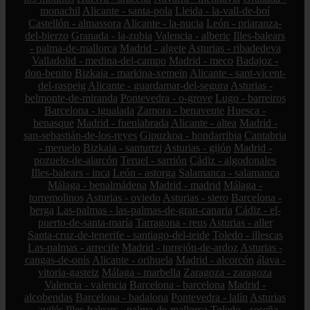
monachil
Alicante - santa-pola
Lleida - la-vall-de-boí
Castellón - almassora
Alicante - la-nucia
León - priaranza-
del-bierzo
Granada - la-zubia
Valencia - alberic
Illes-balears
- palma-de-mallorca
Madrid - algete
Asturias - ribadedeva
Valladolid - medina-del-campo
Madrid - meco
Badajoz -
don-benito
Bizkaia - markina-xemein
Alicante - sant-vicent-
del-raspeig
Alicante - guardamar-del-segura
Asturias -
belmonte-de-miranda
Pontevedra - o-grove
Lugo - barreiros
Barcelona - igualada
Zamora - benavente
Huesca -
benasque
Madrid - fuenlabrada
Alicante - altea
Madrid -
san-sebastián-de-los-reyes
Gipuzkoa - hondarribia
Cantabria
- meruelo
Bizkaia - santurtzi
Asturias - gijón
Madrid -
pozuelo-de-alarcón
Teruel - sarrión
Cádiz - algodonales
Illes-balears - inca
León - astorga
Salamanca - salamanca
Málaga - benalmádena
Madrid - madrid
Málaga -
torremolinos
Asturias - oviedo
Asturias - siero
Barcelona -
berga
Las-palmas - las-palmas-de-gran-canaria
Cádiz - el-
puerto-de-santa-maría
Tarragona - reus
Asturias - aller
Santa-cruz-de-tenerife - santiago-del-teide
Toledo - illescas
Las-palmas - arrecife
Madrid - torrejón-de-ardoz
Asturias -
cangas-de-onís
Alicante - orihuela
Madrid - alcorcón
álava -
vitoria-gasteiz
Málaga - marbella
Zaragoza - zaragoza
Valencia - valencia
Barcelona - barcelona
Madrid -
alcobendas
Barcelona - badalona
Pontevedra - lalín
Asturias
- avilés
Illes-balears - palma-de-mallorca
Toledo - seseña