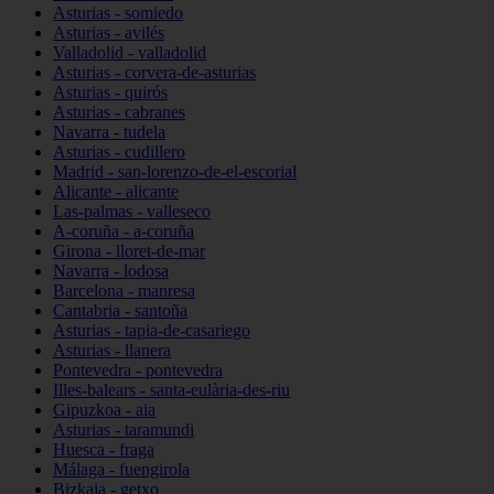
Asturias - somiedo
Asturias - avilés
Valladolid - valladolid
Asturias - corvera-de-asturias
Asturias - quirós
Asturias - cabranes
Navarra - tudela
Asturias - cudillero
Madrid - san-lorenzo-de-el-escorial
Alicante - alicante
Las-palmas - valleseco
A-coruña - a-coruña
Girona - lloret-de-mar
Navarra - lodosa
Barcelona - manresa
Cantabria - santoña
Asturias - tapia-de-casariego
Asturias - llanera
Pontevedra - pontevedra
Illes-balears - santa-eulària-des-riu
Gipuzkoa - aia
Asturias - taramundi
Huesca - fraga
Málaga - fuengirola
Bizkaia - getxo