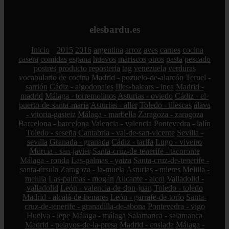
elesbardu.es
Inicio
2015
2016
argentina
arroz
aves
carnes
cocina
casera
comidas
espana
huevos
mariscos
otros
pasta
pescado
postres
producto
reposteria
tag
venezuela
verduras
vocabulario de cocina
Madrid - pozuelo-de-alarcón
Teruel -
sarrión
Cádiz - algodonales
Illes-balears - inca
Madrid -
madrid
Málaga - torremolinos
Asturias - oviedo
Cádiz - el-
puerto-de-santa-maría
Asturias - aller
Toledo - illescas
álava
- vitoria-gasteiz
Málaga - marbella
Zaragoza - zaragoza
Barcelona - barcelona
Valencia - valencia
Pontevedra - lalín
Toledo - seseña
Cantabria - val-de-san-vicente
Sevilla -
sevilla
Granada - granada
Cádiz - tarifa
Lugo - viveiro
Murcia - san-javier
Santa-cruz-de-tenerife - tacoronte
Málaga - ronda
Las-palmas - yaiza
Santa-cruz-de-tenerife -
santa-úrsula
Zaragoza - la-muela
Asturias - mieres
Melilla -
melilla
Las-palmas - mogán
Alicante - alcoi
Valladolid -
valladolid
León - valencia-de-don-juan
Toledo - toledo
Madrid - alcalá-de-henares
León - garrafe-de-torío
Santa-
cruz-de-tenerife - granadilla-de-abona
Pontevedra - vigo
Huelva - lepe
Málaga - málaga
Salamanca - salamanca
Madrid - pelayos-de-la-presa
Madrid - coslada
Málaga -