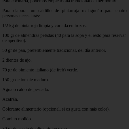
Para cocinarla, podemos emplear olla tradicional o Thermomix.
Para elaborar un caldillo de pintarroja malagueño para cuatro
personas necesitarás:
1/2 kg de pintarroja limpia y cortada en trozos.
100 gr de almendras peladas (40 para la sopa y el resto para reservar
de aperitivo).
50 gr de pan, preferiblemente tradicional, del día anterior.
2 dientes de ajo.
70 gr de pimiento italiano (de freír) verde.
150 gr de tomate maduro.
Agua o caldo de pescado.
Azafrán.
Colorante alimentario (opcional, si os gusta con más color).
Comino molido.
30 gr de aceite de oliva virgen extra.