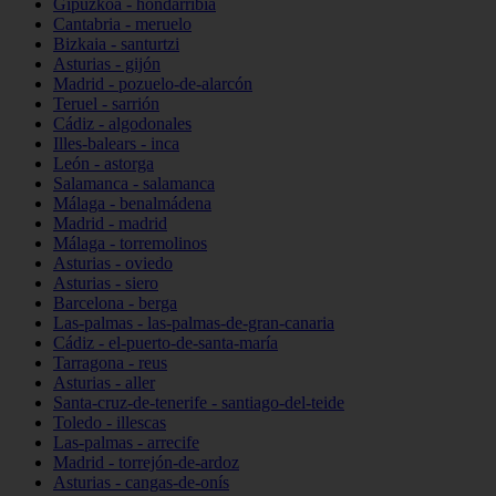
Gipuzkoa - hondarribia
Cantabria - meruelo
Bizkaia - santurtzi
Asturias - gijón
Madrid - pozuelo-de-alarcón
Teruel - sarrión
Cádiz - algodonales
Illes-balears - inca
León - astorga
Salamanca - salamanca
Málaga - benalmádena
Madrid - madrid
Málaga - torremolinos
Asturias - oviedo
Asturias - siero
Barcelona - berga
Las-palmas - las-palmas-de-gran-canaria
Cádiz - el-puerto-de-santa-maría
Tarragona - reus
Asturias - aller
Santa-cruz-de-tenerife - santiago-del-teide
Toledo - illescas
Las-palmas - arrecife
Madrid - torrejón-de-ardoz
Asturias - cangas-de-onís