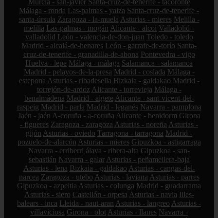
Murcia - san-javier
Santa-cruz-de-tenerife - tacoronte
Málaga - ronda
Las-palmas - yaiza
Santa-cruz-de-tenerife -
santa-úrsula
Zaragoza - la-muela
Asturias - mieres
Melilla -
melilla
Las-palmas - mogán
Alicante - alcoi
Valladolid -
valladolid
León - valencia-de-don-juan
Toledo - toledo
Madrid - alcalá-de-henares
León - garrafe-de-torío
Santa-
cruz-de-tenerife - granadilla-de-abona
Pontevedra - vigo
Huelva - lepe
Málaga - málaga
Salamanca - salamanca
Madrid - pelayos-de-la-presa
Madrid - coslada
Málaga -
estepona
Asturias - ribadesella
Bizkaia - galdakao
Madrid -
torrejón-de-ardoz
Alicante - torrevieja
Málaga -
benalmádena
Madrid - algete
Alicante - sant-vicent-del-
raspeig
Madrid - parla
Madrid - leganés
Navarra - pamplona
Jaén - jaén
A-coruña - a-coruña
Alicante - benidorm
Girona
- figueres
Zaragoza - zaragoza
Asturias - noreña
Asturias -
gijón
Asturias - oviedo
Tarragona - tarragona
Madrid -
pozuelo-de-alarcón
Asturias - mieres
Gipuzkoa - astigarraga
Navarra - erriberri
álava - ribera-alta
Gipuzkoa - san-
sebastián
Navarra - galar
Asturias - peñamellera-baja
Asturias - lena
Bizkaia - galdakao
Asturias - cangas-del-
narcea
Zaragoza - utebo
Asturias - laviana
Asturias - parres
Gipuzkoa - azpeitia
Asturias - colunga
Madrid - guadarrama
Asturias - siero
Castellón - orpesa
Asturias - navia
Illes-
balears - inca
Lleida - naut-aran
Asturias - langreo
Asturias -
villaviciosa
Girona - olot
Asturias - llanes
Navarra -