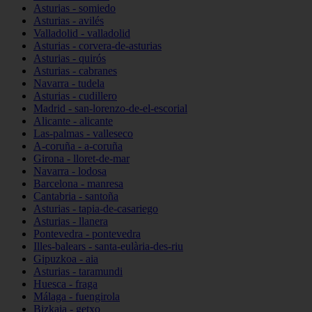
Asturias - somiedo
Asturias - avilés
Valladolid - valladolid
Asturias - corvera-de-asturias
Asturias - quirós
Asturias - cabranes
Navarra - tudela
Asturias - cudillero
Madrid - san-lorenzo-de-el-escorial
Alicante - alicante
Las-palmas - valleseco
A-coruña - a-coruña
Girona - lloret-de-mar
Navarra - lodosa
Barcelona - manresa
Cantabria - santoña
Asturias - tapia-de-casariego
Asturias - llanera
Pontevedra - pontevedra
Illes-balears - santa-eulària-des-riu
Gipuzkoa - aia
Asturias - taramundi
Huesca - fraga
Málaga - fuengirola
Bizkaia - getxo