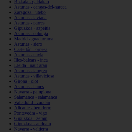
Bizkaia - galdakao
Asturias - cangas-del-narcea
Zaragoza - utebo
Asturias - laviana
Asturias - parres
Gipuzkoa - azpeitia
Asturias - colunga
Madrid - guadarrama
Asturias - siero
Castellón - orpesa
Asturias - navia
Illes-balears - inca
Lleida - naut-aran
Asturias - langreo
Asturias - villaviciosa
Girona - olot
Asturias - llanes
Navarra - pamplona
Salamanca - salamanca
Valladolid - zaratán
Alicante - benidorm
Pontevedra - vigo
Gipuzkoa - zerain
Gipuzkoa - andoain
Navarra - valtierra