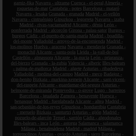
gamiz-fika
Navarra - ultzama
Cuenca - el-peral
Almería -
roquetas-de-mar
Cantabria - potes
Barcelona - mataró
Navarra - lesaka
Granada - granada
Madrid - el-vellón
Navarra - cintruénigo
Gipuzkoa - legorreta
Navarra - izaba
Madrid - rivas-vaciamadrid
Alicante - dénia
León -
ponferrada
Madrid - alcorcón
Girona - palau-sator
Burgos -
burgos
Cádiz - el-puerto-de-santa-maría
Madrid - boadilla-
del-monte
Valladolid - arroyo-de-la-encomienda
Madrid -
los-molinos
Huelva - aracena
Navarra - mendavia
Granada -
monachil
Alicante - santa-pola
Lleida - la-vall-de-boí
Castellón - almassora
Alicante - la-nucia
León - priaranza-
del-bierzo
Granada - la-zubia
Valencia - alberic
Illes-balears
- palma-de-mallorca
Madrid - algete
Asturias - ribadedeva
Valladolid - medina-del-campo
Madrid - meco
Badajoz -
don-benito
Bizkaia - markina-xemein
Alicante - sant-vicent-
del-raspeig
Alicante - guardamar-del-segura
Asturias -
belmonte-de-miranda
Pontevedra - o-grove
Lugo - barreiros
Barcelona - igualada
Zamora - benavente
Huesca -
benasque
Madrid - fuenlabrada
Alicante - altea
Madrid -
san-sebastián-de-los-reyes
Gipuzkoa - hondarribia
Cantabria
- meruelo
Bizkaia - santurtzi
Asturias - gijón
Madrid -
pozuelo-de-alarcón
Teruel - sarrión
Cádiz - algodonales
Illes-balears - inca
León - astorga
Salamanca - salamanca
Málaga - benalmádena
Madrid - madrid
Málaga -
torremolinos
Asturias - oviedo
Asturias - siero
Barcelona -