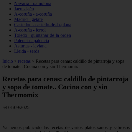
Navarra - pamplona
Jaén - jaén
A-coruña - a-coruña
Madrid - getafe
Castellón - castelló-de-la-plana
A-coruña - ferrol
Toledo - quintanar-de-la-orden
Palencia - palencia
Asturias - laviana
Lleida - seròs
Inicio
>
recetas
>
Recetas para cenas: caldillo de pintarroja y sopa
de tomate.. Cocina con y sin Thermomix
Recetas para cenas: caldillo de pintarroja
y sopa de tomate.. Cocina con y sin
Thermomix
📅 01/09/2025
Ya hemos publicado las recetas de varios platos sanos y sabrosos