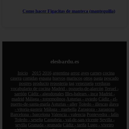
Como hacer Figacitas de manteca (mantequilla)
elesbardu.es
Inicio
2015
2016
argentina
arroz
aves
carnes
cocina
casera
comidas
espana
huevos
mariscos
otros
pasta
pescado
postres
producto
reposteria
tag
venezuela
verduras
vocabulario de cocina
Madrid - pozuelo-de-alarcón
Teruel -
sarrión
Cádiz - algodonales
Illes-balears - inca
Madrid -
madrid
Málaga - torremolinos
Asturias - oviedo
Cádiz - el-
puerto-de-santa-maría
Asturias - aller
Toledo - illescas
álava
- vitoria-gasteiz
Málaga - marbella
Zaragoza - zaragoza
Barcelona - barcelona
Valencia - valencia
Pontevedra - lalín
Toledo - seseña
Cantabria - val-de-san-vicente
Sevilla -
sevilla
Granada - granada
Cádiz - tarifa
Lugo - viveiro