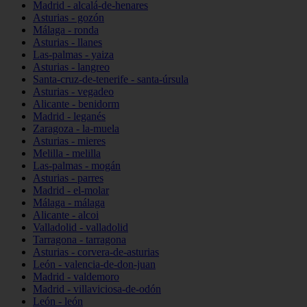
Madrid - alcalá-de-henares
Asturias - gozón
Málaga - ronda
Asturias - llanes
Las-palmas - yaiza
Asturias - langreo
Santa-cruz-de-tenerife - santa-úrsula
Asturias - vegadeo
Alicante - benidorm
Madrid - leganés
Zaragoza - la-muela
Asturias - mieres
Melilla - melilla
Las-palmas - mogán
Asturias - parres
Madrid - el-molar
Málaga - málaga
Alicante - alcoi
Valladolid - valladolid
Tarragona - tarragona
Asturias - corvera-de-asturias
León - valencia-de-don-juan
Madrid - valdemoro
Madrid - villaviciosa-de-odón
León - león