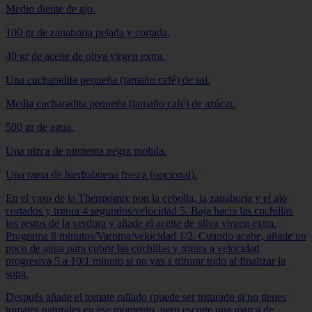
Medio diente de ajo.
100 gr de zanahoria pelada y cortada.
40 gr de aceite de oliva virgen extra.
Una cucharadita pequeña (tamaño café) de sal.
Media cucharadita pequeña (tamaño café) de azúcar.
500 gr de agua.
Una pizca de pimienta negra molida.
Una rama de hierbabuena fresca (opcional).
En el vaso de la Thermomix pon la cebolla, la zanahoria y el ajo
cortados y tritura 4 segundos/velocidad 5. Baja hacia las cuchillas
los restos de la verdura y añade el aceite de oliva virgen extra.
Programa 8 minutos/Varoma/velocidad 1/2. Cuando acabe, añade un
poco de agua para cubrir las cuchillas y tritura a velocidad
progresiva 5 a 10/1 minuto si no vas a triturar todo al finalizar la
sopa.
Después añade el tomate rallado (puede ser triturado si no tienes
tomates naturales en ese momento, pero escoge una marca de