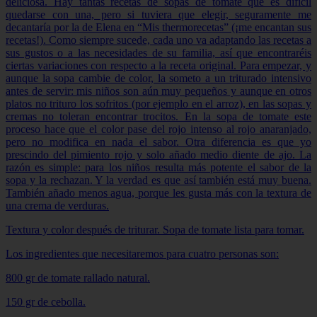
deliciosa. Hay tantas recetas de sopas de tomate que es difícil
quedarse con una, pero si tuviera que elegir, seguramente me
decantaría por la de Elena en “Mis thermorecetas” (¡me encantan sus
recetas!). Como siempre sucede, cada uno va adaptando las recetas a
sus gustos o a las necesidades de su familia, así que encontraréis
ciertas variaciones con respecto a la receta original. Para empezar, y
aunque la sopa cambie de color, la someto a un triturado intensivo
antes de servir: mis niños son aún muy pequeños y aunque en otros
platos no trituro los sofritos (por ejemplo en el arroz), en las sopas y
cremas no toleran encontrar trocitos. En la sopa de tomate este
proceso hace que el color pase del rojo intenso al rojo anaranjado,
pero no modifica en nada el sabor. Otra diferencia es que yo
prescindo del pimiento rojo y solo añado medio diente de ajo. La
razón es simple: para los niños resulta más potente el sabor de la
sopa y la rechazan. Y la verdad es que así también está muy buena.
También añado menos agua, porque les gusta más con la textura de
una crema de verduras.
Textura y color después de triturar.
Sopa de tomate lista para tomar.
Los ingredientes que necesitaremos para cuatro personas son:
800 gr de tomate rallado natural.
150 gr de cebolla.