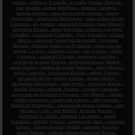
palmas - valleseco
A-coruña - a-coruña
Girona - lloret-de-
mar
Navarra - lodosa
Barcelona - manresa
Cantabria -
santoña
Asturias - tapia-de-casariego
Asturias - llanera
Pontevedra - pontevedra
Illes-balears - santa-eulària-des-riu
Gipuzkoa - aia
Asturias - taramundi
Huesca - fraga
Málaga -
fuengirola
Bizkaia - getxo
Barcelona - vilanova-i-la-geltrú
Castellón - benicàssim
Castellón - jérica
Gipuzkoa - zumaia
Murcia - san-javier
Santa-cruz-de-tenerife - tacoronte
Bizkaia - berriatua
Santa-cruz-de-tenerife - santa-cruz-de-
tenerife
La-rioja - calahorra
Girona - das
Asturias - piloña
Cantabria - santander
Alicante - torrevieja
Castellón -
castelló-de-la-plana
Bizkaia - amorebieta-etxano
Madrid -
getafe
Burgos - medina-de-pomar
Valencia - xàtiva
Málaga -
ronda
Cantabria - torrelavega
Bizkaia - urduliz
Asturias -
san-martín-del-rey-aurelio
Asturias - proaza
Madrid -
alcobendas
Illes-balears - ibiza
Sevilla - bormujos
Murcia -
águilas
Zamora - galende
Asturias - vegadeo
Cantabria -
san-vicente-de-la-barquera
Navarra - erro
Madrid - collado-
villalba
Gipuzkoa - lasarte-oria
Asturias - aller
Granada -
almuñécar
Pontevedra - vilagarcía-de-arousa
Asturias - soto-
del-barco
León - león
Madrid - el-molar
Navarra -
lekunberri
A-coruña - betanzos
Las-palmas - agaete
Valladolid - peñafiel
Asturias - sobrescobio
álava - asparrena
Zamora - fuentes-de-ropel
Madrid - móstoles
Navarra -
deierri
Bizkaia - valle-de-trápaga-trapagaran
Bizkaia -