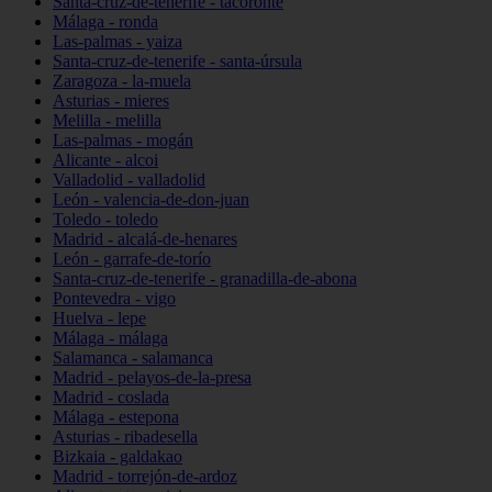
Santa-cruz-de-tenerife - tacoronte
Málaga - ronda
Las-palmas - yaiza
Santa-cruz-de-tenerife - santa-úrsula
Zaragoza - la-muela
Asturias - mieres
Melilla - melilla
Las-palmas - mogán
Alicante - alcoi
Valladolid - valladolid
León - valencia-de-don-juan
Toledo - toledo
Madrid - alcalá-de-henares
León - garrafe-de-torío
Santa-cruz-de-tenerife - granadilla-de-abona
Pontevedra - vigo
Huelva - lepe
Málaga - málaga
Salamanca - salamanca
Madrid - pelayos-de-la-presa
Madrid - coslada
Málaga - estepona
Asturias - ribadesella
Bizkaia - galdakao
Madrid - torrejón-de-ardoz