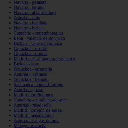
Navarra - gesalatz
Navarra - larraun
Navarra - abaurrea-baja
Asturias - onís
Navarra - barañain
Navarra - baztan
Cantabria - entrambasaguas
León - valencia-de-don-juan
Bizkaia - valle-de-carranza
Gipuzkoa - usurbil
Gipuzkoa - urnieta
Madrid - san-fernando-de-henares
Bizkaia - loiu
Gipuzkoa - errenteria
Asturias - cabrales
Gipuzkoa - hernani
Salamanca - ciudad-rodrigo
Asturias - gozón
Madrid - torrelodones
Cantabria - santillana-del-mar
Asturias - ribadesella
Madrid - torrejón-de-ardoz
Madrid - majadahonda
Asturias - cangas-de-onís
Málaga - marbella