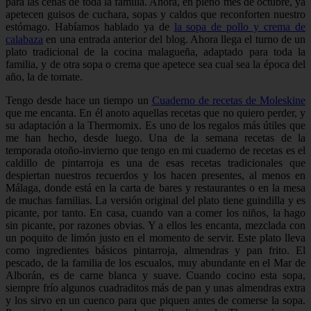
para las cenas de toda la familia. Ahora, en pleno mes de octubre, ya
apetecen guisos de cuchara, sopas y caldos que reconforten nuestro
estómago. Habíamos hablado ya de
la
sopa de pollo y crema de
calabaza
en una entrada anterior del blog. Ahora llega el turno de un
plato tradicional de la cocina malagueña, adaptado para toda la
familia, y de otra sopa o crema que apetece sea cual sea la época del
año, la de tomate.
Tengo desde hace un tiempo un
Cuaderno de recetas de Moleskine
que me encanta. En él anoto aquellas recetas que no quiero perder, y
su adaptación a la Thermomix. Es uno de los regalos más útiles que
me han hecho, desde luego. Una de la semana recetas de la
temporada otoño-invierno que tengo en mi cuaderno de recetas es el
caldillo de pintarroja es una de esas recetas tradicionales que
despiertan nuestros recuerdos y los hacen presentes, al menos en
Málaga, donde está en la carta de bares y restaurantes o en la mesa
de muchas familias. La versión original del plato tiene guindilla y es
picante, por tanto. En casa, cuando van a comer los niños, la hago
sin picante, por razones obvias. Y a ellos les encanta, mezclada con
un poquito de limón justo en el momento de servir. Este plato lleva
como ingredientes básicos pintarroja, almendras y pan frito. El
pescado, de la familia de los escualos, muy abundante en el Mar de
Alborán, es de carne blanca y suave. Cuando cocino esta sopa,
siempre frío algunos cuadraditos más de pan y unas almendras extra
y los sirvo en un cuenco para que piquen antes de comerse la sopa.