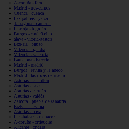
A-coruña - ferrol
Madrid - tres-cantos
Cuenca - cuenca
Las-palmas - yaiza
Tarragona - cambrils
La-rioja - logroño
Burgos - cardeñadijo
álava - vitoria-gasteiz
Bizkaia - bilbao
Valencia - gandia
Valencia - valencia
Barcelona - barcelona
Madrid - madrid
Burgos - revilla-y-la-ahedo
Madrid - las-rozas-de-madrid
Asturias - castrillón
Asturias - salas
Asturias - carreño
Asturias - valdés
Zamora - puebla-de-sanabria
Bizkaia - lezama
Asturias - nava
Illes-balears - manacor
A-coruña - ortigueira
Alicante - ondara