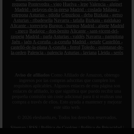
requena
Pontevedra - vigo
Huelva - lepe
Valencia - alginet
Madrid - pelayos-de-la-presa
Madrid - coslada
Málaga -
estepona
Asturias - piloña
Gipuzkoa - deba
Bizkaia - getxo
Asturias - ribadesella
Navarra - tafalla
Bizkaia - galdakao
Alicante - torrevieja
Burgos - burgos
Madrid - algete
Madrid
- meco
Badajoz - don-benito
Alicante - sant-vicent-del-
raspeig
Madrid - parla
Asturias - valdés
Navarra - pamplona
Jaén - jaén
A-coruña - a-coruña
Madrid - getafe
Castellón -
castelló-de-la-plana
A-coruña - ferrol
Toledo - quintanar-de-
la-orden
Palencia - palencia
Asturias - laviana
Lleida - seròs
Aviso de afiliados
Como Afiliado de Amazon, obtengo
ingresos por las compras adscritas que cumplen los
requisitos aplicables. Algunos enlaces de esta página son
enlaces de afiliado, lo que significa que puedo recibir una
pequeña comisión sin coste adicional para ti si realizas una
compra a través de ellos. Esto ayuda a mantener y mejorar
este sitio web.
© 2026 elesbardu.es. Todos los derechos reservados.
Sitemap
|
RSS
|
Política de Cookies
|
Política de Privacidad
|
Aviso legal
|
Contacto
|
Creado por 0lemiswebs SEO y