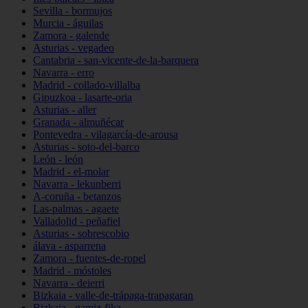
Sevilla - bormujos
Murcia - águilas
Zamora - galende
Asturias - vegadeo
Cantabria - san-vicente-de-la-barquera
Navarra - erro
Madrid - collado-villalba
Gipuzkoa - lasarte-oria
Asturias - aller
Granada - almuñécar
Pontevedra - vilagarcía-de-arousa
Asturias - soto-del-barco
León - león
Madrid - el-molar
Navarra - lekunberri
A-coruña - betanzos
Las-palmas - agaete
Valladolid - peñafiel
Asturias - sobrescobio
álava - asparrena
Zamora - fuentes-de-ropel
Madrid - móstoles
Navarra - deierri
Bizkaia - valle-de-trápaga-trapagaran
Bizkaia - gamiz-fika