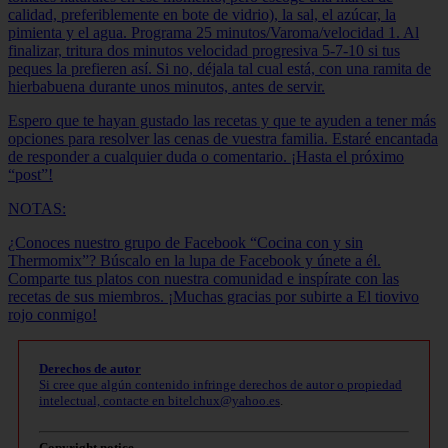
calidad, preferiblemente en bote de vidrio), la sal, el azúcar, la
pimienta y el agua. Programa 25 minutos/Varoma/velocidad 1. Al
finalizar, tritura dos minutos velocidad progresiva 5-7-10 si tus
peques la prefieren así. Si no, déjala tal cual está, con una ramita de
hierbabuena durante unos minutos, antes de servir.
Espero que te hayan gustado las recetas y que te ayuden a tener más
opciones para resolver las cenas de vuestra familia. Estaré encantada
de responder a cualquier duda o comentario. ¡Hasta el próximo
“post”!
NOTAS:
¿Conoces nuestro grupo de Facebook “Cocina con y sin
Thermomix”? Búscalo en la lupa de Facebook y únete a él.
Comparte tus platos con nuestra comunidad e inspírate con las
recetas de sus miembros. ¡Muchas gracias por subirte a El tiovivo
rojo conmigo!
Derechos de autor
Si cree que algún contenido infringe derechos de autor o propiedad
intelectual, contacte en
bitelchux@yahoo.es
.
Copyright notice