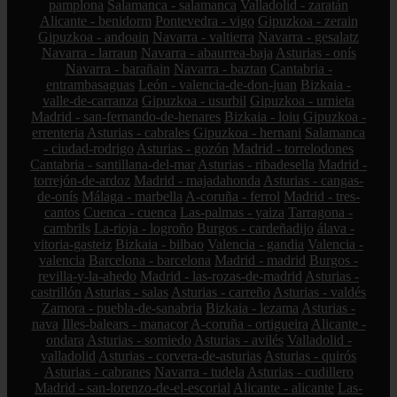
pamplona
Salamanca - salamanca
Valladolid - zaratán
Alicante - benidorm
Pontevedra - vigo
Gipuzkoa - zerain
Gipuzkoa - andoain
Navarra - valtierra
Navarra - gesalatz
Navarra - larraun
Navarra - abaurrea-baja
Asturias - onís
Navarra - barañain
Navarra - baztan
Cantabria -
entrambasaguas
León - valencia-de-don-juan
Bizkaia -
valle-de-carranza
Gipuzkoa - usurbil
Gipuzkoa - urnieta
Madrid - san-fernando-de-henares
Bizkaia - loiu
Gipuzkoa -
errenteria
Asturias - cabrales
Gipuzkoa - hernani
Salamanca
- ciudad-rodrigo
Asturias - gozón
Madrid - torrelodones
Cantabria - santillana-del-mar
Asturias - ribadesella
Madrid -
torrejón-de-ardoz
Madrid - majadahonda
Asturias - cangas-
de-onís
Málaga - marbella
A-coruña - ferrol
Madrid - tres-
cantos
Cuenca - cuenca
Las-palmas - yaiza
Tarragona -
cambrils
La-rioja - logroño
Burgos - cardeñadijo
álava -
vitoria-gasteiz
Bizkaia - bilbao
Valencia - gandia
Valencia -
valencia
Barcelona - barcelona
Madrid - madrid
Burgos -
revilla-y-la-ahedo
Madrid - las-rozas-de-madrid
Asturias -
castrillón
Asturias - salas
Asturias - carreño
Asturias - valdés
Zamora - puebla-de-sanabria
Bizkaia - lezama
Asturias -
nava
Illes-balears - manacor
A-coruña - ortigueira
Alicante -
ondara
Asturias - somiedo
Asturias - avilés
Valladolid -
valladolid
Asturias - corvera-de-asturias
Asturias - quirós
Asturias - cabranes
Navarra - tudela
Asturias - cudillero
Madrid - san-lorenzo-de-el-escorial
Alicante - alicante
Las-