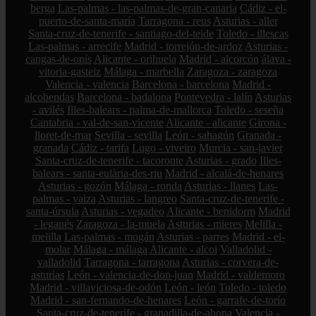
berga
Las-palmas - las-palmas-de-gran-canaria
Cádiz - el-
puerto-de-santa-maría
Tarragona - reus
Asturias - aller
Santa-cruz-de-tenerife - santiago-del-teide
Toledo - illescas
Las-palmas - arrecife
Madrid - torrejón-de-ardoz
Asturias -
cangas-de-onís
Alicante - orihuela
Madrid - alcorcón
álava -
vitoria-gasteiz
Málaga - marbella
Zaragoza - zaragoza
Valencia - valencia
Barcelona - barcelona
Madrid -
alcobendas
Barcelona - badalona
Pontevedra - lalín
Asturias
- avilés
Illes-balears - palma-de-mallorca
Toledo - seseña
Cantabria - val-de-san-vicente
Alicante - alicante
Girona -
lloret-de-mar
Sevilla - sevilla
León - sahagún
Granada -
granada
Cádiz - tarifa
Lugo - viveiro
Murcia - san-javier
Santa-cruz-de-tenerife - tacoronte
Asturias - grado
Illes-
balears - santa-eulària-des-riu
Madrid - alcalá-de-henares
Asturias - gozón
Málaga - ronda
Asturias - llanes
Las-
palmas - yaiza
Asturias - langreo
Santa-cruz-de-tenerife -
santa-úrsula
Asturias - vegadeo
Alicante - benidorm
Madrid
- leganés
Zaragoza - la-muela
Asturias - mieres
Melilla -
melilla
Las-palmas - mogán
Asturias - parres
Madrid - el-
molar
Málaga - málaga
Alicante - alcoi
Valladolid -
valladolid
Tarragona - tarragona
Asturias - corvera-de-
asturias
León - valencia-de-don-juan
Madrid - valdemoro
Madrid - villaviciosa-de-odón
León - león
Toledo - toledo
Madrid - san-fernando-de-henares
León - garrafe-de-torío
Santa-cruz-de-tenerife - granadilla-de-abona
Valencia -