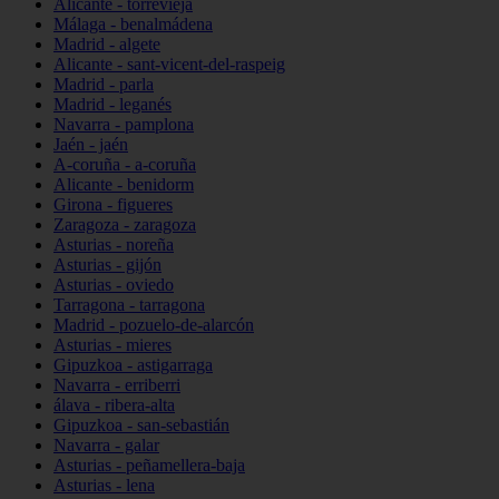
Alicante - torrevieja
Málaga - benalmádena
Madrid - algete
Alicante - sant-vicent-del-raspeig
Madrid - parla
Madrid - leganés
Navarra - pamplona
Jaén - jaén
A-coruña - a-coruña
Alicante - benidorm
Girona - figueres
Zaragoza - zaragoza
Asturias - noreña
Asturias - gijón
Asturias - oviedo
Tarragona - tarragona
Madrid - pozuelo-de-alarcón
Asturias - mieres
Gipuzkoa - astigarraga
Navarra - erriberri
álava - ribera-alta
Gipuzkoa - san-sebastián
Navarra - galar
Asturias - peñamellera-baja
Asturias - lena