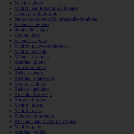
Toledo - toledo
Madrid - san-fernando-de-henares
León - garrafe-de-torío
Santa-cruz-de-tenerife - granadilla-de-abona
Valencia - requena
Pontevedra - vigo
Huelva - lepe
Valencia - alginet
Madrid - pelayos-de-la-presa
Madrid - coslada
Málaga - estepona
Asturias - piloña
Gipuzkoa - deba
Bizkaia - getxo
Asturias - ribadesella
Navarra - tafalla
Bizkaia - galdakao
Alicante - torrevieja
Burgos - burgos
Madrid - algete
Madrid - meco
Badajoz - don-benito
Alicante - sant-vicent-del-raspeig
Madrid - parla
Asturias - valdés