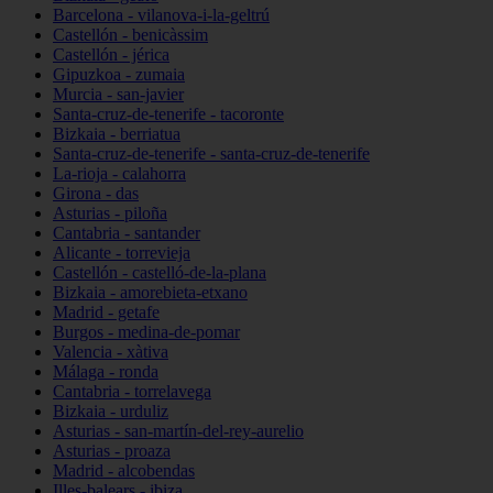
Barcelona - vilanova-i-la-geltrú
Castellón - benicàssim
Castellón - jérica
Gipuzkoa - zumaia
Murcia - san-javier
Santa-cruz-de-tenerife - tacoronte
Bizkaia - berriatua
Santa-cruz-de-tenerife - santa-cruz-de-tenerife
La-rioja - calahorra
Girona - das
Asturias - piloña
Cantabria - santander
Alicante - torrevieja
Castellón - castelló-de-la-plana
Bizkaia - amorebieta-etxano
Madrid - getafe
Burgos - medina-de-pomar
Valencia - xàtiva
Málaga - ronda
Cantabria - torrelavega
Bizkaia - urduliz
Asturias - san-martín-del-rey-aurelio
Asturias - proaza
Madrid - alcobendas
Illes-balears - ibiza