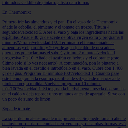
triturados.
Caldillo de pintarroja listo para tomar.
En Thermomix:
Primero fríe las almendras y el pan. En el vaso de la Thermomix
añade la cebolla, el pimiento y el tomate en trozos. Tritura 4
segundos/velocidad 5. Abre el vaso y baja los ingredientes hacia las
espátulas. Añade 30 gr de aceite de oliva virgen extra y programa 8
minutos/Varoma/velocidad 1/2. Terminado el tiempo añade las
almendras y el pan frito y 50 gr de agua (o caldo de pescado si
queremos potenciar más el sabor) y tritura 2 minutos/velocidad
progresiva 7 a 10. Añade el azafrán en hebras y el colorante (este
último solo si lo ves necesario). A continuación, pon la pintarroja
bien lavada en el cestillo e introdúcelo en el vaso. Cubre con 1.400
gr de agua. Programa 15 minutos/100º/velocidad 1. Cuando pase
este tiempo, quita la espuma, rectifica de sal y añade una pizca de
pimienta negra molida. Vuelve a programar 10 minutos
más/100º/velocidad 1. Si te gusta la hierbabuena, mezcla dos ramitas
en el caldo y deja reposar unos minutos antes de apartarla. Sirve con
un poco de zumo de limón.
Sopa de tomate.
La sopa de tomate es una de mis preferidas. Se puede tomar caliente
en invierno o fría o templada en verano, y de ambas formas está