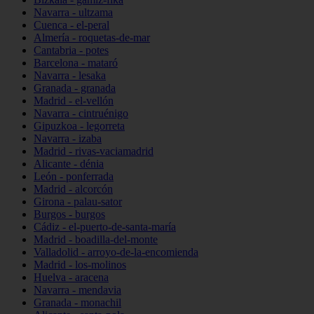
Navarra - ultzama
Cuenca - el-peral
Almería - roquetas-de-mar
Cantabria - potes
Barcelona - mataró
Navarra - lesaka
Granada - granada
Madrid - el-vellón
Navarra - cintruénigo
Gipuzkoa - legorreta
Navarra - izaba
Madrid - rivas-vaciamadrid
Alicante - dénia
León - ponferrada
Madrid - alcorcón
Girona - palau-sator
Burgos - burgos
Cádiz - el-puerto-de-santa-maría
Madrid - boadilla-del-monte
Valladolid - arroyo-de-la-encomienda
Madrid - los-molinos
Huelva - aracena
Navarra - mendavia
Granada - monachil