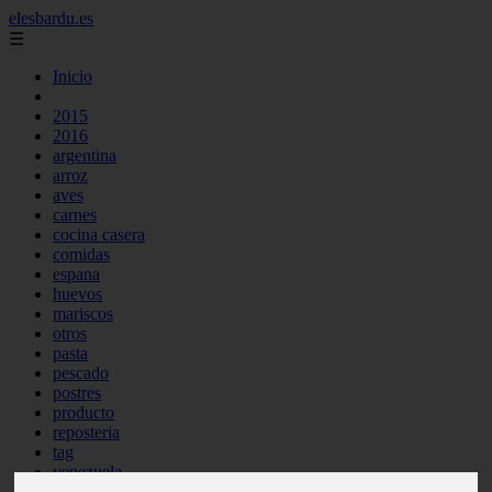
elesbardu.es
☰
Inicio
2015
2016
argentina
arroz
aves
carnes
cocina casera
comidas
espana
huevos
mariscos
otros
pasta
pescado
postres
producto
reposteria
tag
venezuela
verduras