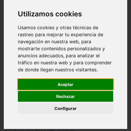
vocabulario de cocina
Madrid - pozuelo-de-alarcón
Utilizamos cookies
Teruel - sarrión
Cádiz - algodonales
Illes-balears - inca
Usamos cookies y otras técnicas de
Madrid - madrid
rastreo para mejorar tu experiencia de
Málaga - torremolinos
navegación en nuestra web, para
Asturias - oviedo
Cádiz - el-puerto-de-santa-maría
mostrarte contenidos personalizados y
Asturias - aller
anuncios adecuados, para analizar el
Toledo - illescas
tráfico en nuestra web y para comprender
álava - vitoria-gasteiz
Málaga - marbella
de donde llegan nuestros visitantes.
Zaragoza - zaragoza
Barcelona - barcelona
Valencia - valencia
Aceptar
Pontevedra - lalín
Toledo - seseña
Rechazar
Cantabria - val-de-san-vicente
Sevilla - sevilla
Configurar
Granada - granada
Cádiz - tarifa
Lugo - viveiro
Murcia - san-javier