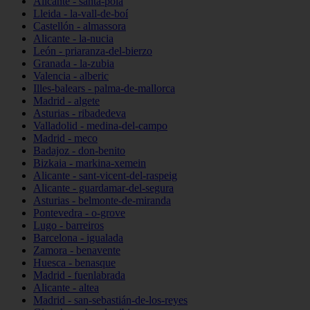
Alicante - santa-pola
Lleida - la-vall-de-boí
Castellón - almassora
Alicante - la-nucia
León - priaranza-del-bierzo
Granada - la-zubia
Valencia - alberic
Illes-balears - palma-de-mallorca
Madrid - algete
Asturias - ribadedeva
Valladolid - medina-del-campo
Madrid - meco
Badajoz - don-benito
Bizkaia - markina-xemein
Alicante - sant-vicent-del-raspeig
Alicante - guardamar-del-segura
Asturias - belmonte-de-miranda
Pontevedra - o-grove
Lugo - barreiros
Barcelona - igualada
Zamora - benavente
Huesca - benasque
Madrid - fuenlabrada
Alicante - altea
Madrid - san-sebastián-de-los-reyes