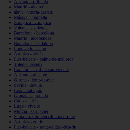
Alicante - orihuela
Madrid - alcorcón
álava - vitoria-gasteiz
Málaga - marbella
Zaragoza - zaragoza
Valencia - valencia
Barcelona - barcelona
Madrid - alcobendas
Barcelona - badalona
Pontevedra - lalín
Asturias - avilés
Illes-balears - palma-de-mallorca
Toledo - seseña
Cantabria - val-de-san-vicente
Alicante - alicante
Girona - lloret-de-mar
Sevilla - sevilla
León - sahagún
Granada - granada
Cádiz - tarifa
Lugo - viveiro
Murcia - san-javier
Santa-cruz-de-tenerife - tacoronte
Asturias - grado
Illes-balears - santa-eulària-des-riu