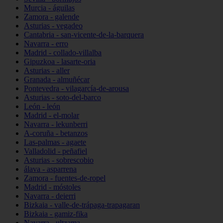
Murcia - águilas
Zamora - galende
Asturias - vegadeo
Cantabria - san-vicente-de-la-barquera
Navarra - erro
Madrid - collado-villalba
Gipuzkoa - lasarte-oria
Asturias - aller
Granada - almuñécar
Pontevedra - vilagarcía-de-arousa
Asturias - soto-del-barco
León - león
Madrid - el-molar
Navarra - lekunberri
A-coruña - betanzos
Las-palmas - agaete
Valladolid - peñafiel
Asturias - sobrescobio
álava - asparrena
Zamora - fuentes-de-ropel
Madrid - móstoles
Navarra - deierri
Bizkaia - valle-de-trápaga-trapagaran
Bizkaia - gamiz-fika
Navarra - ultzama