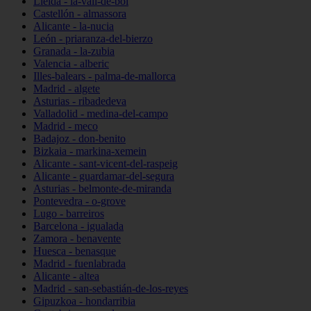
Lleida - la-vall-de-boí
Castellón - almassora
Alicante - la-nucia
León - priaranza-del-bierzo
Granada - la-zubia
Valencia - alberic
Illes-balears - palma-de-mallorca
Madrid - algete
Asturias - ribadedeva
Valladolid - medina-del-campo
Madrid - meco
Badajoz - don-benito
Bizkaia - markina-xemein
Alicante - sant-vicent-del-raspeig
Alicante - guardamar-del-segura
Asturias - belmonte-de-miranda
Pontevedra - o-grove
Lugo - barreiros
Barcelona - igualada
Zamora - benavente
Huesca - benasque
Madrid - fuenlabrada
Alicante - altea
Madrid - san-sebastián-de-los-reyes
Gipuzkoa - hondarribia