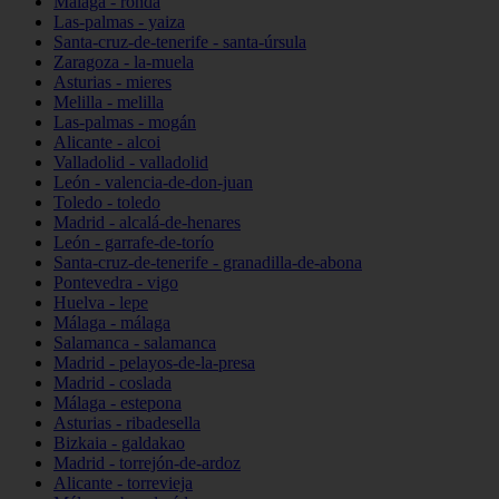
Málaga - ronda
Las-palmas - yaiza
Santa-cruz-de-tenerife - santa-úrsula
Zaragoza - la-muela
Asturias - mieres
Melilla - melilla
Las-palmas - mogán
Alicante - alcoi
Valladolid - valladolid
León - valencia-de-don-juan
Toledo - toledo
Madrid - alcalá-de-henares
León - garrafe-de-torío
Santa-cruz-de-tenerife - granadilla-de-abona
Pontevedra - vigo
Huelva - lepe
Málaga - málaga
Salamanca - salamanca
Madrid - pelayos-de-la-presa
Madrid - coslada
Málaga - estepona
Asturias - ribadesella
Bizkaia - galdakao
Madrid - torrejón-de-ardoz
Alicante - torrevieja