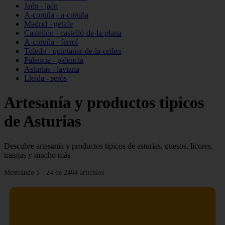
Jaén - jaén
A-coruña - a-coruña
Madrid - getafe
Castellón - castelló-de-la-plana
A-coruña - ferrol
Toledo - quintanar-de-la-orden
Palencia - palencia
Asturias - laviana
Lleida - seròs
Artesanía y productos tipicos
de Asturias
Descubre artesania y productos tipicos de asturias, quesos, licores,
trasgus y mucho más
Mostrando 1 - 24 de 2464 artículos