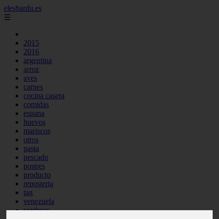
elesbardu.es
☰
2015
2016
argentina
arroz
aves
carnes
cocina casera
comidas
espana
huevos
mariscos
otros
pasta
pescado
postres
producto
reposteria
tag
venezuela
verduras
vocabulario de cocina