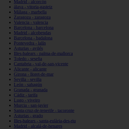
Madrid - alcorcón
álava - vitoria-gasteiz
Málaga - marbella
Zaragoza - zaragoza
Valencia - valencia
Barcelona - barcelona
Madrid - alcobendas
Barcelona - badalona
Pontevedra - lalín
Asturias - avilés
Illes-balears - palma-de-mallorca
Toledo - seseña
Cantabria - val-de-san-vicente
Alicante - alicante
Girona - lloret-de-mar
Sevilla - sevilla
León - sahagún
Granada - granada
Cádiz - tarifa
Lugo - viveiro
Murcia - san-javier
Santa-cruz-de-tenerife - tacoronte
Asturias - grado
Illes-balears - santa-eulària-des-riu
Madrid - alcalá-de-henares