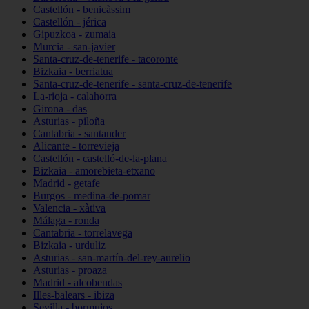
Castellón - benicàssim
Castellón - jérica
Gipuzkoa - zumaia
Murcia - san-javier
Santa-cruz-de-tenerife - tacoronte
Bizkaia - berriatua
Santa-cruz-de-tenerife - santa-cruz-de-tenerife
La-rioja - calahorra
Girona - das
Asturias - piloña
Cantabria - santander
Alicante - torrevieja
Castellón - castelló-de-la-plana
Bizkaia - amorebieta-etxano
Madrid - getafe
Burgos - medina-de-pomar
Valencia - xàtiva
Málaga - ronda
Cantabria - torrelavega
Bizkaia - urduliz
Asturias - san-martín-del-rey-aurelio
Asturias - proaza
Madrid - alcobendas
Illes-balears - ibiza
Sevilla - bormujos