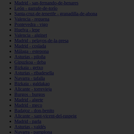
Madrid - san-fernando-de-henares
León - garrafe-de-torío
Santa-cruz-de-tenerife - granadilla-de-abona
Valencia - requena
Pontevedra - vigo
Huelva - lepe
Valencia - alginet
Madrid - pelayos-de-la-presa
Madrid - coslada
Málaga - estepona
Asturias - piloña
Gipuzkoa - deba
Bizkaia - getxo
Asturias - ribadesella
Navarra - tafalla
Bizkaia - galdakao
Alicante - torrevieja
Burgos - burgos
Madrid - algete
Madrid - meco
Badajoz - don-benito
Alicante - sant-vicent-del-raspeig
Madrid - parla
Asturias - valdés
Navarra - pamplona