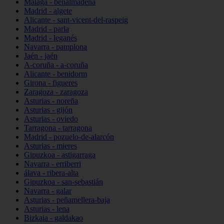
Málaga - benalmádena
Madrid - algete
Alicante - sant-vicent-del-raspeig
Madrid - parla
Madrid - leganés
Navarra - pamplona
Jaén - jaén
A-coruña - a-coruña
Alicante - benidorm
Girona - figueres
Zaragoza - zaragoza
Asturias - noreña
Asturias - gijón
Asturias - oviedo
Tarragona - tarragona
Madrid - pozuelo-de-alarcón
Asturias - mieres
Gipuzkoa - astigarraga
Navarra - erriberri
álava - ribera-alta
Gipuzkoa - san-sebastián
Navarra - galar
Asturias - peñamellera-baja
Asturias - lena
Bizkaia - galdakao