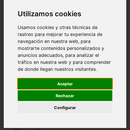
Madrid - pozuelo-de-alarcón
Teruel - sarrión
Utilizamos cookies
Cádiz - algodonales
Illes-balears - inca
Madrid - madrid
Usamos cookies y otras técnicas de
Málaga - torremolinos
rastreo para mejorar tu experiencia de
Asturias - oviedo
navegación en nuestra web, para
Cádiz - el-puerto-de-santa-maría
Asturias - aller
mostrarte contenidos personalizados y
Toledo - illescas
anuncios adecuados, para analizar el
álava - vitoria-gasteiz
tráfico en nuestra web y para comprender
Málaga - marbella
Zaragoza - zaragoza
de donde llegan nuestros visitantes.
Barcelona - barcelona
Valencia - valencia
Pontevedra - lalín
Aceptar
Toledo - seseña
Cantabria - val-de-san-vicente
Rechazar
Sevilla - sevilla
Granada - granada
Configurar
Cádiz - tarifa
Lugo - viveiro
Murcia - san-javier
Santa-cruz-de-tenerife - tacoronte