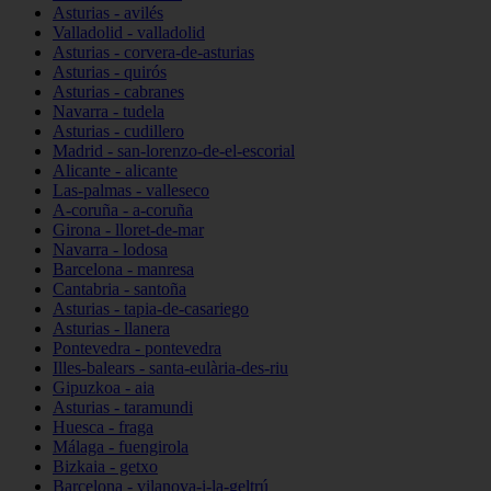
Asturias - avilés
Valladolid - valladolid
Asturias - corvera-de-asturias
Asturias - quirós
Asturias - cabranes
Navarra - tudela
Asturias - cudillero
Madrid - san-lorenzo-de-el-escorial
Alicante - alicante
Las-palmas - valleseco
A-coruña - a-coruña
Girona - lloret-de-mar
Navarra - lodosa
Barcelona - manresa
Cantabria - santoña
Asturias - tapia-de-casariego
Asturias - llanera
Pontevedra - pontevedra
Illes-balears - santa-eulària-des-riu
Gipuzkoa - aia
Asturias - taramundi
Huesca - fraga
Málaga - fuengirola
Bizkaia - getxo
Barcelona - vilanova-i-la-geltrú