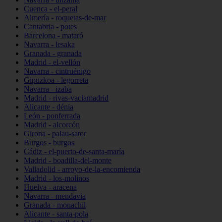
Cuenca - el-peral
Almería - roquetas-de-mar
Cantabria - potes
Barcelona - mataró
Navarra - lesaka
Granada - granada
Madrid - el-vellón
Navarra - cintruénigo
Gipuzkoa - legorreta
Navarra - izaba
Madrid - rivas-vaciamadrid
Alicante - dénia
León - ponferrada
Madrid - alcorcón
Girona - palau-sator
Burgos - burgos
Cádiz - el-puerto-de-santa-maría
Madrid - boadilla-del-monte
Valladolid - arroyo-de-la-encomienda
Madrid - los-molinos
Huelva - aracena
Navarra - mendavia
Granada - monachil
Alicante - santa-pola