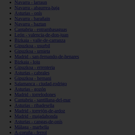
Navarra - larraun
Navarra - abaurrea-baja
Asturias - onís
Navarra - barañain
Navarra - baztan
Cantabria - entrambasaguas
León - valencia-de-don-juan
Bizkaia - valle-de-carranza
Gipuzkoa - usurbil
Gipuzkoa - urnieta
Madrid - san-fernando-de-henares
Bizkaia - loiu
Gipuzkoa - errenteria
Asturias - cabrales
Gipuzkoa - hernani
Salamanca - ciudad-rodrigo
Asturias - gozón
Madrid - torrelodones
Cantabria - santillana-del-mar
Asturias - ribadesella
Madrid - torrejón-de-ardoz
Madrid - majadahonda
Asturias - cangas-de-onís
Málaga - marbella
A-coruña - ferrol