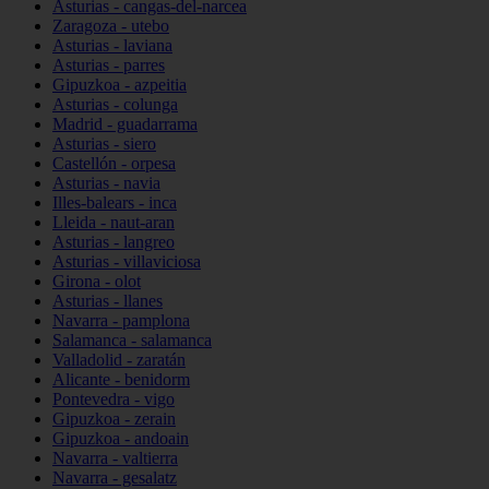
Asturias - cangas-del-narcea
Zaragoza - utebo
Asturias - laviana
Asturias - parres
Gipuzkoa - azpeitia
Asturias - colunga
Madrid - guadarrama
Asturias - siero
Castellón - orpesa
Asturias - navia
Illes-balears - inca
Lleida - naut-aran
Asturias - langreo
Asturias - villaviciosa
Girona - olot
Asturias - llanes
Navarra - pamplona
Salamanca - salamanca
Valladolid - zaratán
Alicante - benidorm
Pontevedra - vigo
Gipuzkoa - zerain
Gipuzkoa - andoain
Navarra - valtierra
Navarra - gesalatz