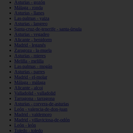
Asturias - gozón
Málaga - ronda
Asturias - llanes
Las-palmas - yaiza
Asturias - langreo
Santa-cruz-de-tenerife - santa-úrsula
Asturias - vegadeo
Alicante - benidorm
Madrid - leganés
Zaragoza - la-muela
Asturias - mieres
Melilla - melilla
Las-palmas - mogán
Asturias - parres
Madrid - el-molar
Málaga - málaga
Alicante - alcoi
Valladolid - valladolid
Tarragona - tarragona
Asturias - corvera-de-asturias
León - valencia-de-don-juan
Madrid - valdemoro
Madrid - villaviciosa-de-odón
León - león
Toledo - toledo