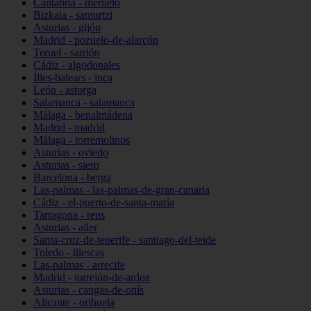
Cantabria - meruelo
Bizkaia - santurtzi
Asturias - gijón
Madrid - pozuelo-de-alarcón
Teruel - sarrión
Cádiz - algodonales
Illes-balears - inca
León - astorga
Salamanca - salamanca
Málaga - benalmádena
Madrid - madrid
Málaga - torremolinos
Asturias - oviedo
Asturias - siero
Barcelona - berga
Las-palmas - las-palmas-de-gran-canaria
Cádiz - el-puerto-de-santa-maría
Tarragona - reus
Asturias - aller
Santa-cruz-de-tenerife - santiago-del-teide
Toledo - illescas
Las-palmas - arrecife
Madrid - torrejón-de-ardoz
Asturias - cangas-de-onís
Alicante - orihuela