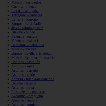
Madrid - tres-cantos
Cuenca - cuenca
Las-palmas - yaiza
Tarragona - cambrils
La-rioja - logroño
Burgos - cardeñadijo
álava - vitoria-gasteiz
Bizkaia - bilbao
Valencia - gandia
Valencia - valencia
Barcelona - barcelona
Madrid - madrid
Burgos - revilla-y-la-ahedo
Madrid - las-rozas-de-madrid
Asturias - castrillón
Asturias - salas
Asturias - carreño
Asturias - valdés
Zamora - puebla-de-sanabria
Bizkaia - lezama
Asturias - nava
Illes-balears - manacor
A-coruña - ortigueira
Alicante - ondara
Asturias - somiedo