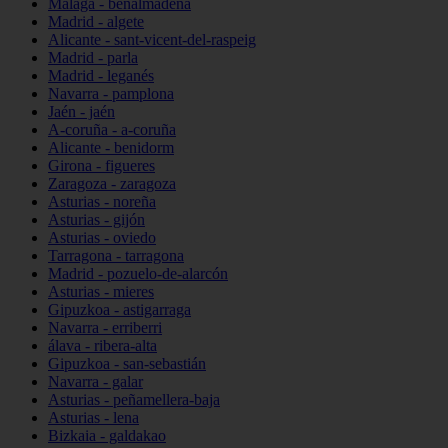
Málaga - benalmádena
Madrid - algete
Alicante - sant-vicent-del-raspeig
Madrid - parla
Madrid - leganés
Navarra - pamplona
Jaén - jaén
A-coruña - a-coruña
Alicante - benidorm
Girona - figueres
Zaragoza - zaragoza
Asturias - noreña
Asturias - gijón
Asturias - oviedo
Tarragona - tarragona
Madrid - pozuelo-de-alarcón
Asturias - mieres
Gipuzkoa - astigarraga
Navarra - erriberri
álava - ribera-alta
Gipuzkoa - san-sebastián
Navarra - galar
Asturias - peñamellera-baja
Asturias - lena
Bizkaia - galdakao