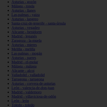
Asturias - gozón
Málaga - ronda
Asturias - llanes
Las-palmas - yaiza
Asturias - langreo
Santa-cruz-de-tenerife - santa-úrsula
Asturias - vegadeo
Alicante - benidorm
Madrid - leganés
Zaragoza - la-muela
Asturias - mieres
Melilla - melilla
Las-palmas - mogán
Asturias - parres
Madrid - el-molar
Málaga - málaga
Alicante - alcoi
Valladolid - valladolid
Tarragona - tarragona
Asturias - corvera-de-asturias
León - valencia-de-don-juan
Madrid - valdemoro
Madrid - villaviciosa-de-odón
León - león
Toledo - toledo