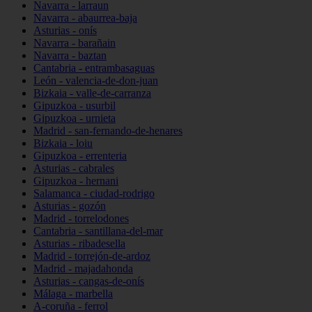
Navarra - larraun
Navarra - abaurrea-baja
Asturias - onís
Navarra - barañain
Navarra - baztan
Cantabria - entrambasaguas
León - valencia-de-don-juan
Bizkaia - valle-de-carranza
Gipuzkoa - usurbil
Gipuzkoa - urnieta
Madrid - san-fernando-de-henares
Bizkaia - loiu
Gipuzkoa - errenteria
Asturias - cabrales
Gipuzkoa - hernani
Salamanca - ciudad-rodrigo
Asturias - gozón
Madrid - torrelodones
Cantabria - santillana-del-mar
Asturias - ribadesella
Madrid - torrejón-de-ardoz
Madrid - majadahonda
Asturias - cangas-de-onís
Málaga - marbella
A-coruña - ferrol