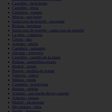
Castellón - benicàssim
Castellón - jérica
Gipuzkoa - zumaia
Murcia - san-javier
Santa-cruz-de-tenerife - tacoronte
Bizkaia - berriatua
Santa-cruz-de-tenerife - santa-cruz-de-tenerife
La-rioja - calahorra
Girona - das
Asturias - piloña
Cantabria - santander
Alicante - torrevieja
Castellón - castelló-de-la-plana
Bizkaia - amorebieta-etxano
Madrid - getafe
Burgos - medina-de-pomar
Valencia - xàtiva
Málaga - ronda
Cantabria - torrelavega
Bizkaia - urduliz
Asturias - san-martín-del-rey-aurelio
Asturias - proaza
Madrid - alcobendas
Illes-balears - ibiza
Sevilla - bormujos