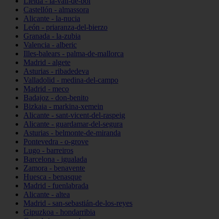
Lleida - la-vall-de-boí
Castellón - almassora
Alicante - la-nucia
León - priaranza-del-bierzo
Granada - la-zubia
Valencia - alberic
Illes-balears - palma-de-mallorca
Madrid - algete
Asturias - ribadedeva
Valladolid - medina-del-campo
Madrid - meco
Badajoz - don-benito
Bizkaia - markina-xemein
Alicante - sant-vicent-del-raspeig
Alicante - guardamar-del-segura
Asturias - belmonte-de-miranda
Pontevedra - o-grove
Lugo - barreiros
Barcelona - igualada
Zamora - benavente
Huesca - benasque
Madrid - fuenlabrada
Alicante - altea
Madrid - san-sebastián-de-los-reyes
Gipuzkoa - hondarribia