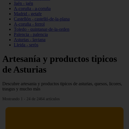
Jaén - jaén
A-coruña - a-coruña
Madrid - getafe
Castellón - castelló-de-la-plana
A-coruña - ferrol
Toledo - quintanar-de-la-orden
Palencia - palencia
Asturias - laviana
Lleida - seròs
Artesanía y productos tipicos
de Asturias
Descubre artesania y productos tipicos de asturias, quesos, licores,
trasgus y mucho más
Mostrando 1 - 24 de 2464 artículos