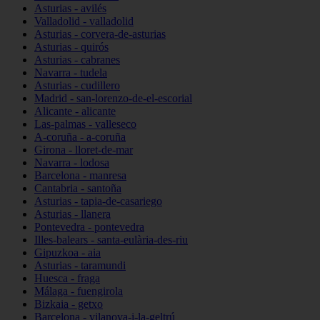
Asturias - avilés
Valladolid - valladolid
Asturias - corvera-de-asturias
Asturias - quirós
Asturias - cabranes
Navarra - tudela
Asturias - cudillero
Madrid - san-lorenzo-de-el-escorial
Alicante - alicante
Las-palmas - valleseco
A-coruña - a-coruña
Girona - lloret-de-mar
Navarra - lodosa
Barcelona - manresa
Cantabria - santoña
Asturias - tapia-de-casariego
Asturias - llanera
Pontevedra - pontevedra
Illes-balears - santa-eulària-des-riu
Gipuzkoa - aia
Asturias - taramundi
Huesca - fraga
Málaga - fuengirola
Bizkaia - getxo
Barcelona - vilanova-i-la-geltrú