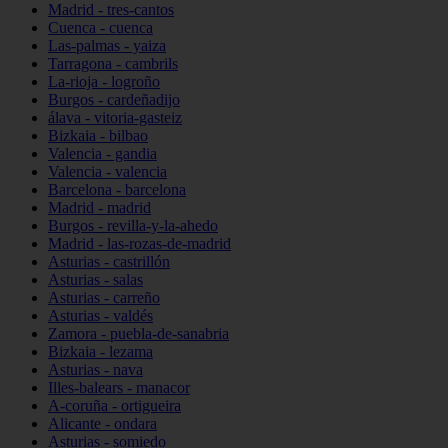
Madrid - tres-cantos
Cuenca - cuenca
Las-palmas - yaiza
Tarragona - cambrils
La-rioja - logroño
Burgos - cardeñadijo
álava - vitoria-gasteiz
Bizkaia - bilbao
Valencia - gandia
Valencia - valencia
Barcelona - barcelona
Madrid - madrid
Burgos - revilla-y-la-ahedo
Madrid - las-rozas-de-madrid
Asturias - castrillón
Asturias - salas
Asturias - carreño
Asturias - valdés
Zamora - puebla-de-sanabria
Bizkaia - lezama
Asturias - nava
Illes-balears - manacor
A-coruña - ortigueira
Alicante - ondara
Asturias - somiedo