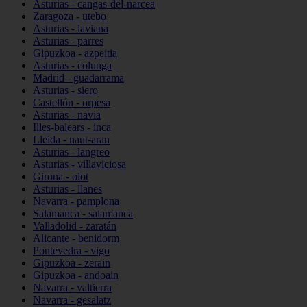
Asturias - cangas-del-narcea
Zaragoza - utebo
Asturias - laviana
Asturias - parres
Gipuzkoa - azpeitia
Asturias - colunga
Madrid - guadarrama
Asturias - siero
Castellón - orpesa
Asturias - navia
Illes-balears - inca
Lleida - naut-aran
Asturias - langreo
Asturias - villaviciosa
Girona - olot
Asturias - llanes
Navarra - pamplona
Salamanca - salamanca
Valladolid - zaratán
Alicante - benidorm
Pontevedra - vigo
Gipuzkoa - zerain
Gipuzkoa - andoain
Navarra - valtierra
Navarra - gesalatz