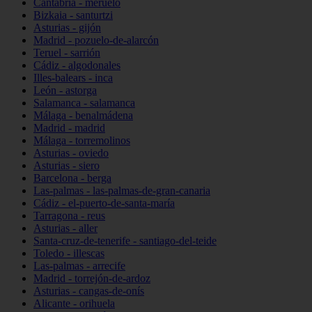
Cantabria - meruelo
Bizkaia - santurtzi
Asturias - gijón
Madrid - pozuelo-de-alarcón
Teruel - sarrión
Cádiz - algodonales
Illes-balears - inca
León - astorga
Salamanca - salamanca
Málaga - benalmádena
Madrid - madrid
Málaga - torremolinos
Asturias - oviedo
Asturias - siero
Barcelona - berga
Las-palmas - las-palmas-de-gran-canaria
Cádiz - el-puerto-de-santa-maría
Tarragona - reus
Asturias - aller
Santa-cruz-de-tenerife - santiago-del-teide
Toledo - illescas
Las-palmas - arrecife
Madrid - torrejón-de-ardoz
Asturias - cangas-de-onís
Alicante - orihuela