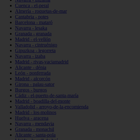
Cuenca - el-peral
Almería - roquetas-de-mar
Cantabria - potes
Barcelona - mataró
Navarra - lesaka
Granada - granada
Madrid - el-vellón
Navarra - cintruénigo
Gipuzkoa - legorreta
Navarra - izaba
Madrid - rivas-vaciamadrid
Alicante - dénia
León - ponferrada
Madrid - alcorcón
Girona - palau-sator
Burgos - burgos
Cádiz - el-puerto-de-santa-maría
Madrid - boadilla-del-monte
Valladolid - arroyo-de-la-encomienda
Madrid - los-molinos
Huelva - aracena
Navarra - mendavia
Granada - monachil
Alicante - santa-pola