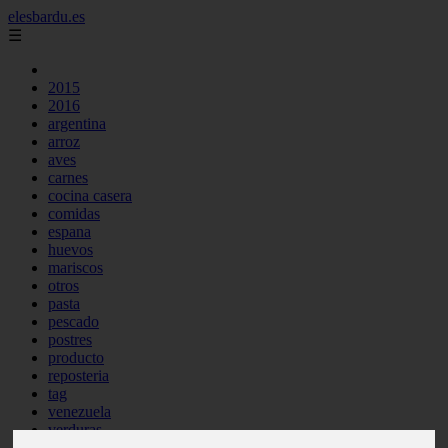
elesbardu.es
☰
2015
2016
argentina
arroz
aves
carnes
cocina casera
comidas
espana
huevos
mariscos
otros
pasta
pescado
postres
producto
reposteria
tag
venezuela
verduras
vocabulario de cocina