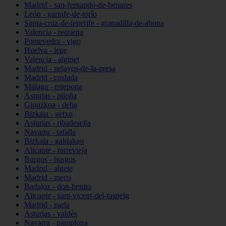
Madrid - san-fernando-de-henares
León - garrafe-de-torío
Santa-cruz-de-tenerife - granadilla-de-abona
Valencia - requena
Pontevedra - vigo
Huelva - lepe
Valencia - alginet
Madrid - pelayos-de-la-presa
Madrid - coslada
Málaga - estepona
Asturias - piloña
Gipuzkoa - deba
Bizkaia - getxo
Asturias - ribadesella
Navarra - tafalla
Bizkaia - galdakao
Alicante - torrevieja
Burgos - burgos
Madrid - algete
Madrid - meco
Badajoz - don-benito
Alicante - sant-vicent-del-raspeig
Madrid - parla
Asturias - valdés
Navarra - pamplona