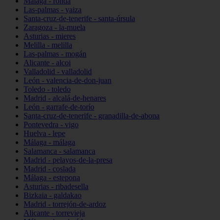
Málaga - ronda
Las-palmas - yaiza
Santa-cruz-de-tenerife - santa-úrsula
Zaragoza - la-muela
Asturias - mieres
Melilla - melilla
Las-palmas - mogán
Alicante - alcoi
Valladolid - valladolid
León - valencia-de-don-juan
Toledo - toledo
Madrid - alcalá-de-henares
León - garrafe-de-torío
Santa-cruz-de-tenerife - granadilla-de-abona
Pontevedra - vigo
Huelva - lepe
Málaga - málaga
Salamanca - salamanca
Madrid - pelayos-de-la-presa
Madrid - coslada
Málaga - estepona
Asturias - ribadesella
Bizkaia - galdakao
Madrid - torrejón-de-ardoz
Alicante - torrevieja