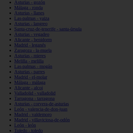
Asturias - gozón
Málaga - ronda
Asturias - llanes
Las-palmas - yaiza
Asturias - langreo
Santa-cruz-de-tenerife - santa-úrsula
Asturias - vegadeo
Alicante - benidorm
Madrid - leganés
Zaragoza - la-muela
Asturias - mieres
Melilla - melilla
Las-palmas - mogán
Asturias - parres
Madrid - el-molar
Málaga - málaga
Alicante - alcoi
Valladolid - valladolid
Tarragona - tarragona
Asturias - corvera-de-asturias
León - valencia-de-don-juan
Madrid - valdemoro
Madrid - villaviciosa-de-odón
León - león
Toledo - toledo