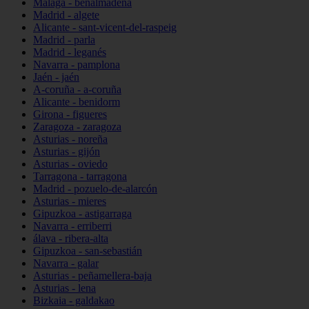
Málaga - benalmádena
Madrid - algete
Alicante - sant-vicent-del-raspeig
Madrid - parla
Madrid - leganés
Navarra - pamplona
Jaén - jaén
A-coruña - a-coruña
Alicante - benidorm
Girona - figueres
Zaragoza - zaragoza
Asturias - noreña
Asturias - gijón
Asturias - oviedo
Tarragona - tarragona
Madrid - pozuelo-de-alarcón
Asturias - mieres
Gipuzkoa - astigarraga
Navarra - erriberri
álava - ribera-alta
Gipuzkoa - san-sebastián
Navarra - galar
Asturias - peñamellera-baja
Asturias - lena
Bizkaia - galdakao