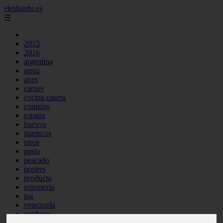
elesbardu.es
☰
2015
2016
argentina
arroz
aves
carnes
cocina casera
comidas
espana
huevos
mariscos
otros
pasta
pescado
postres
producto
reposteria
tag
venezuela
verduras
vocabulario de cocina