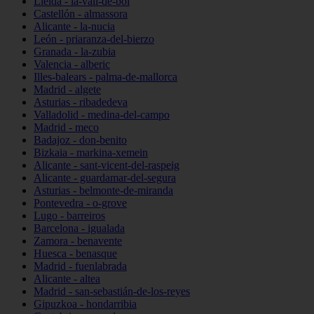
Lleida - la-vall-de-boí
Castellón - almassora
Alicante - la-nucia
León - priaranza-del-bierzo
Granada - la-zubia
Valencia - alberic
Illes-balears - palma-de-mallorca
Madrid - algete
Asturias - ribadedeva
Valladolid - medina-del-campo
Madrid - meco
Badajoz - don-benito
Bizkaia - markina-xemein
Alicante - sant-vicent-del-raspeig
Alicante - guardamar-del-segura
Asturias - belmonte-de-miranda
Pontevedra - o-grove
Lugo - barreiros
Barcelona - igualada
Zamora - benavente
Huesca - benasque
Madrid - fuenlabrada
Alicante - altea
Madrid - san-sebastián-de-los-reyes
Gipuzkoa - hondarribia