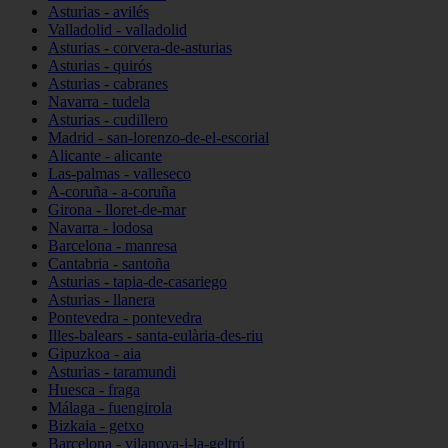
Asturias - avilés
Valladolid - valladolid
Asturias - corvera-de-asturias
Asturias - quirós
Asturias - cabranes
Navarra - tudela
Asturias - cudillero
Madrid - san-lorenzo-de-el-escorial
Alicante - alicante
Las-palmas - valleseco
A-coruña - a-coruña
Girona - lloret-de-mar
Navarra - lodosa
Barcelona - manresa
Cantabria - santoña
Asturias - tapia-de-casariego
Asturias - llanera
Pontevedra - pontevedra
Illes-balears - santa-eulària-des-riu
Gipuzkoa - aia
Asturias - taramundi
Huesca - fraga
Málaga - fuengirola
Bizkaia - getxo
Barcelona - vilanova-i-la-geltrú