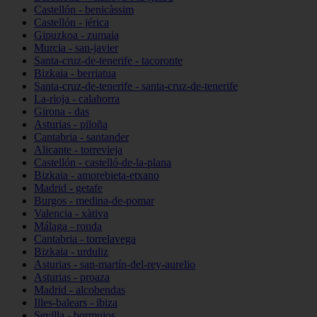
Castellón - benicàssim
Castellón - jérica
Gipuzkoa - zumaia
Murcia - san-javier
Santa-cruz-de-tenerife - tacoronte
Bizkaia - berriatua
Santa-cruz-de-tenerife - santa-cruz-de-tenerife
La-rioja - calahorra
Girona - das
Asturias - piloña
Cantabria - santander
Alicante - torrevieja
Castellón - castelló-de-la-plana
Bizkaia - amorebieta-etxano
Madrid - getafe
Burgos - medina-de-pomar
Valencia - xàtiva
Málaga - ronda
Cantabria - torrelavega
Bizkaia - urduliz
Asturias - san-martín-del-rey-aurelio
Asturias - proaza
Madrid - alcobendas
Illes-balears - ibiza
Sevilla - bormujos