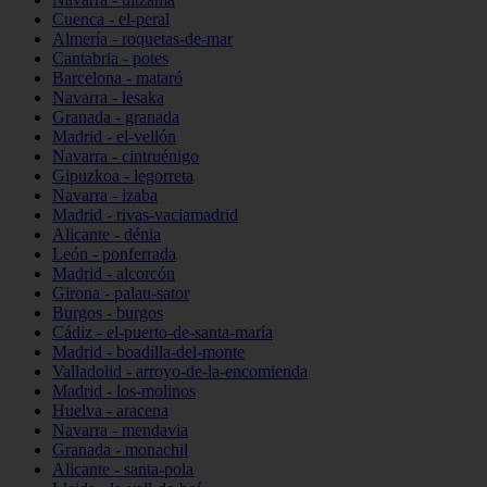
Cuenca - el-peral
Almería - roquetas-de-mar
Cantabria - potes
Barcelona - mataró
Navarra - lesaka
Granada - granada
Madrid - el-vellón
Navarra - cintruénigo
Gipuzkoa - legorreta
Navarra - izaba
Madrid - rivas-vaciamadrid
Alicante - dénia
León - ponferrada
Madrid - alcorcón
Girona - palau-sator
Burgos - burgos
Cádiz - el-puerto-de-santa-maría
Madrid - boadilla-del-monte
Valladolid - arroyo-de-la-encomienda
Madrid - los-molinos
Huelva - aracena
Navarra - mendavia
Granada - monachil
Alicante - santa-pola