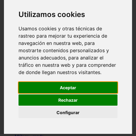
Madrid - pozuelo-de-alarcón
Teruel - sarrión
Utilizamos cookies
Cádiz - algodonales
Illes-balears - inca
Madrid - madrid
Usamos cookies y otras técnicas de
Málaga - torremolinos
rastreo para mejorar tu experiencia de
Asturias - oviedo
navegación en nuestra web, para
Cádiz - el-puerto-de-santa-maría
Asturias - aller
mostrarte contenidos personalizados y
Toledo - illescas
anuncios adecuados, para analizar el
álava - vitoria-gasteiz
tráfico en nuestra web y para comprender
Málaga - marbella
Zaragoza - zaragoza
de donde llegan nuestros visitantes.
Barcelona - barcelona
Valencia - valencia
Pontevedra - lalín
Aceptar
Toledo - seseña
Cantabria - val-de-san-vicente
Rechazar
Sevilla - sevilla
Granada - granada
Configurar
Cádiz - tarifa
Lugo - viveiro
Murcia - san-javier
Santa-cruz-de-tenerife - tacoronte