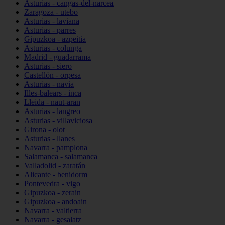
Asturias - cangas-del-narcea
Zaragoza - utebo
Asturias - laviana
Asturias - parres
Gipuzkoa - azpeitia
Asturias - colunga
Madrid - guadarrama
Asturias - siero
Castellón - orpesa
Asturias - navia
Illes-balears - inca
Lleida - naut-aran
Asturias - langreo
Asturias - villaviciosa
Girona - olot
Asturias - llanes
Navarra - pamplona
Salamanca - salamanca
Valladolid - zaratán
Alicante - benidorm
Pontevedra - vigo
Gipuzkoa - zerain
Gipuzkoa - andoain
Navarra - valtierra
Navarra - gesalatz