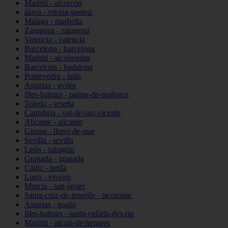
Madrid - alcorcón
álava - vitoria-gasteiz
Málaga - marbella
Zaragoza - zaragoza
Valencia - valencia
Barcelona - barcelona
Madrid - alcobendas
Barcelona - badalona
Pontevedra - lalín
Asturias - avilés
Illes-balears - palma-de-mallorca
Toledo - seseña
Cantabria - val-de-san-vicente
Alicante - alicante
Girona - lloret-de-mar
Sevilla - sevilla
León - sahagún
Granada - granada
Cádiz - tarifa
Lugo - viveiro
Murcia - san-javier
Santa-cruz-de-tenerife - tacoronte
Asturias - grado
Illes-balears - santa-eulària-des-riu
Madrid - alcalá-de-henares