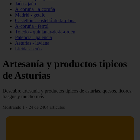
Jaén - jaén
A-coruña - a-coruña
Madrid - getafe
Castellón - castelló-de-la-plana
A-coruña - ferrol
Toledo - quintanar-de-la-orden
Palencia - palencia
Asturias - laviana
Lleida - seròs
Artesanía y productos tipicos
de Asturias
Descubre artesania y productos tipicos de asturias, quesos, licores,
trasgus y mucho más
Mostrando 1 - 24 de 2464 artículos