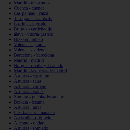
Madrid - tres-cantos
Cuenca - cuenca
Las-palmas - yaiza
Tarragona - cambrils
La-rioja - logroño
Burgos - cardeñadijo
álava - vitoria-gasteiz
Bizkaia - bilbao
Valencia - gandia
Valencia - valencia
Barcelona - barcelona
Madrid - madrid
Burgos - revilla-y-la-ahedo
Madrid - las-rozas-de-madrid
Asturias - castrillón
Asturias - salas
Asturias - carreño
Asturias - valdés
Zamora - puebla-de-sanabria
Bizkaia - lezama
Asturias - nava
Illes-balears - manacor
A-coruña - ortigueira
Alicante - ondara
Asturias - somiedo