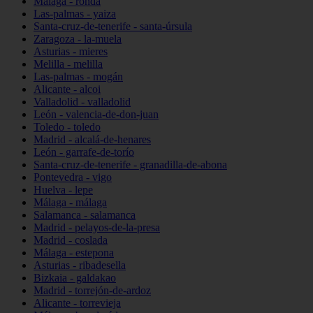
Málaga - ronda
Las-palmas - yaiza
Santa-cruz-de-tenerife - santa-úrsula
Zaragoza - la-muela
Asturias - mieres
Melilla - melilla
Las-palmas - mogán
Alicante - alcoi
Valladolid - valladolid
León - valencia-de-don-juan
Toledo - toledo
Madrid - alcalá-de-henares
León - garrafe-de-torío
Santa-cruz-de-tenerife - granadilla-de-abona
Pontevedra - vigo
Huelva - lepe
Málaga - málaga
Salamanca - salamanca
Madrid - pelayos-de-la-presa
Madrid - coslada
Málaga - estepona
Asturias - ribadesella
Bizkaia - galdakao
Madrid - torrejón-de-ardoz
Alicante - torrevieja