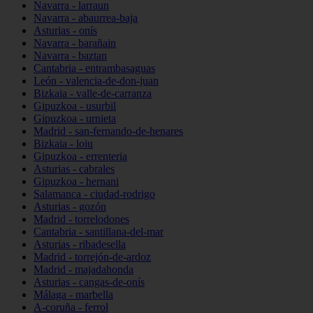
Navarra - larraun
Navarra - abaurrea-baja
Asturias - onís
Navarra - barañain
Navarra - baztan
Cantabria - entrambasaguas
León - valencia-de-don-juan
Bizkaia - valle-de-carranza
Gipuzkoa - usurbil
Gipuzkoa - urnieta
Madrid - san-fernando-de-henares
Bizkaia - loiu
Gipuzkoa - errenteria
Asturias - cabrales
Gipuzkoa - hernani
Salamanca - ciudad-rodrigo
Asturias - gozón
Madrid - torrelodones
Cantabria - santillana-del-mar
Asturias - ribadesella
Madrid - torrejón-de-ardoz
Madrid - majadahonda
Asturias - cangas-de-onís
Málaga - marbella
A-coruña - ferrol