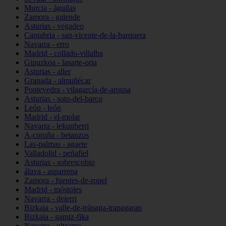
Murcia - águilas
Zamora - galende
Asturias - vegadeo
Cantabria - san-vicente-de-la-barquera
Navarra - erro
Madrid - collado-villalba
Gipuzkoa - lasarte-oria
Asturias - aller
Granada - almuñécar
Pontevedra - vilagarcía-de-arousa
Asturias - soto-del-barco
León - león
Madrid - el-molar
Navarra - lekunberri
A-coruña - betanzos
Las-palmas - agaete
Valladolid - peñafiel
Asturias - sobrescobio
álava - asparrena
Zamora - fuentes-de-ropel
Madrid - móstoles
Navarra - deierri
Bizkaia - valle-de-trápaga-trapagaran
Bizkaia - gamiz-fika
Navarra - ultzama