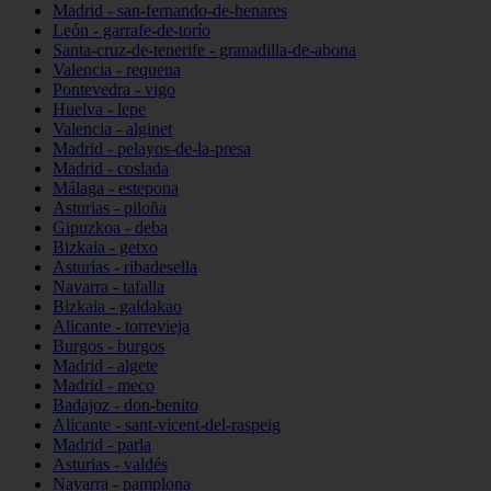
Madrid - san-fernando-de-henares
León - garrafe-de-torío
Santa-cruz-de-tenerife - granadilla-de-abona
Valencia - requena
Pontevedra - vigo
Huelva - lepe
Valencia - alginet
Madrid - pelayos-de-la-presa
Madrid - coslada
Málaga - estepona
Asturias - piloña
Gipuzkoa - deba
Bizkaia - getxo
Asturias - ribadesella
Navarra - tafalla
Bizkaia - galdakao
Alicante - torrevieja
Burgos - burgos
Madrid - algete
Madrid - meco
Badajoz - don-benito
Alicante - sant-vicent-del-raspeig
Madrid - parla
Asturias - valdés
Navarra - pamplona