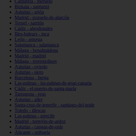
Cantabria - meruelo
Bizkaia - santurtzi
Asturias - gijón
Madrid - pozuelo-de-alarcón
Teruel - sarrión
Cádiz - algodonales
Illes-balears - inca
León - astorga
Salamanca - salamanca
Málaga - benalmádena
Madrid - madrid
Málaga - torremolinos
Asturias - oviedo
Asturias - siero
Barcelona - berga
Las-palmas - las-palmas-de-gran-canaria
Cádiz - el-puerto-de-santa-maría
Tarragona - reus
Asturias - aller
Santa-cruz-de-tenerife - santiago-del-teide
Toledo - illescas
Las-palmas - arrecife
Madrid - torrejón-de-ardoz
Asturias - cangas-de-onís
Alicante - orihuela