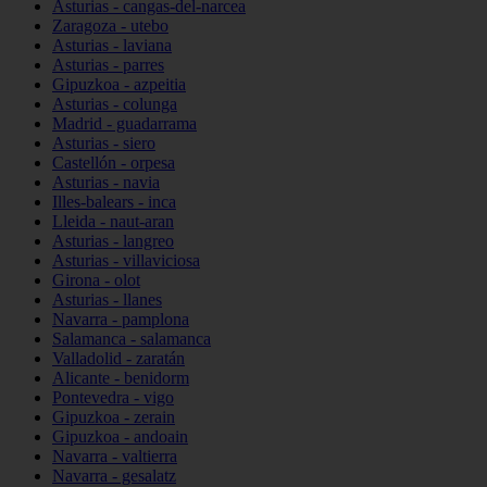
Asturias - cangas-del-narcea
Zaragoza - utebo
Asturias - laviana
Asturias - parres
Gipuzkoa - azpeitia
Asturias - colunga
Madrid - guadarrama
Asturias - siero
Castellón - orpesa
Asturias - navia
Illes-balears - inca
Lleida - naut-aran
Asturias - langreo
Asturias - villaviciosa
Girona - olot
Asturias - llanes
Navarra - pamplona
Salamanca - salamanca
Valladolid - zaratán
Alicante - benidorm
Pontevedra - vigo
Gipuzkoa - zerain
Gipuzkoa - andoain
Navarra - valtierra
Navarra - gesalatz