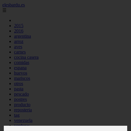
elesbardu.es
☰
2015
2016
argentina
arroz
aves
carnes
cocina casera
comidas
espana
huevos
mariscos
otros
pasta
pescado
postres
producto
reposteria
tag
venezuela
verduras
vocabulario de cocina