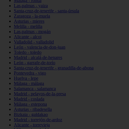
Málaga - ronda
Las-palmas - yaiza
Santa-cruz-de-tenerife - santa-úrsula
Zaragoza - la-muela
Asturias - mieres
Melilla - melilla
Las-palmas - mogán
Alicante - alcoi
Valladolid - valladolid
León - valencia-de-don-juan
Toledo - toledo
Madrid - alcalá-de-henares
León - garrafe-de-torío
Santa-cruz-de-tenerife - granadilla-de-abona
Pontevedra - vigo
Huelva - lepe
Málaga - málaga
Salamanca - salamanca
Madrid - pelayos-de-la-presa
Madrid - coslada
Málaga - estepona
Asturias - ribadesella
Bizkaia - galdakao
Madrid - torrejón-de-ardoz
Alicante - torrevieja