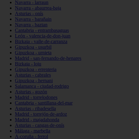
Navarra - larraun
Navarra - abaurrea-baja
Asturias - onís
Navarra - barañain
Navarra - baztan
Cantabria - entrambasaguas
León - valencia-de-don-juan
Bizkaia - valle-de-carranza
Gipuzkoa - usurbil
Gipuzkoa - urnieta
Madrid - san-fernando-de-henares
Bizkaia - loiu
Gipuzkoa - errenteria
Asturias - cabrales
Gipuzkoa - hernani
Salamanca - ciudad-rodrigo
Asturias - gozón
Madrid - torrelodones
Cantabria - santillana-del-mar
Asturias - ribadesella
Madrid - torrejón-de-ardoz
Madrid - majadahonda
Asturias - cangas-de-onís
Málaga - marbella
A-coruña - ferrol