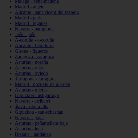
Málaga - benalmádena
Madrid - algete
Alicante - sant-vicent-del-raspeig
Madrid - parla
Madrid - leganés
Navarra - pamplona
Jaén - jaén
A-coruña - a-coruña
Alicante - benidorm
Girona - figueres
Zaragoza - zaragoza
Asturias - noreña
Asturias - gijón
Asturias - oviedo
Tarragona - tarragona
Madrid - pozuelo-de-alarcón
Asturias - mieres
Gipuzkoa - astigarraga
Navarra - erriberri
álava - ribera-alta
Gipuzkoa - san-sebastián
Navarra - galar
Asturias - peñamellera-baja
Asturias - lena
Bizkaia - galdakao