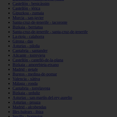
Castellón - benicàssim
Castellón - jérica
Gipuzkoa - zumaia
Murcia - san-javier
Santa-cruz-de-tenerife - tacoronte
Bizkaia - berriatua
Santa-cruz-de-tenerife - santa-cruz-de-tenerife
La-rioja - calahorra
Girona - das
Asturias - piloña
Cantabria - santander
Alicante - torrevieja
Castellón - castelló-de-la-plana
Bizkaia - amorebieta-etxano
Madrid - getafe
Burgos - medina-de-pomar
Valencia - xàtiva
Málaga - ronda
Cantabria - torrelavega
Bizkaia - urduliz
Asturias - san-martín-del-rey-aurelio
Asturias - proaza
Madrid - alcobendas
Illes-balears - ibiza
Sevilla - bormujos