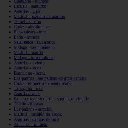
Cantabria - meruelo
Bizkaia - santurtzi
Asturias - gijón
Madrid - pozuelo-de-alarcón
Teruel - sarrión
Cádiz - algodonales
Illes-balears - inca
León - astorga
Salamanca - salamanca
Málaga - benalmádena
Madrid - madrid
Málaga - torremolinos
Asturias - oviedo
Asturias - siero
Barcelona - berga
Las-palmas - las-palmas-de-gran-canaria
Cádiz - el-puerto-de-santa-maría
Tarragona - reus
Asturias - aller
Santa-cruz-de-tenerife - santiago-del-teide
Toledo - illescas
Las-palmas - arrecife
Madrid - torrejón-de-ardoz
Asturias - cangas-de-onís
Alicante - orihuela