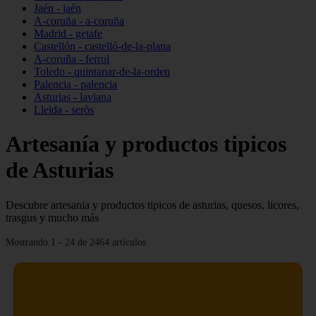
Jaén - jaén
A-coruña - a-coruña
Madrid - getafe
Castellón - castelló-de-la-plana
A-coruña - ferrol
Toledo - quintanar-de-la-orden
Palencia - palencia
Asturias - laviana
Lleida - seròs
Artesanía y productos tipicos
de Asturias
Descubre artesania y productos tipicos de asturias, quesos, licores,
trasgus y mucho más
Mostrando 1 - 24 de 2464 artículos