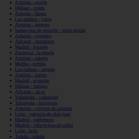
Asturias - gozón
Málaga - ronda
Asturias - llanes
Las-palmas - yaiza
Asturias - langreo
Santa-cruz-de-tenerife - santa-úrsula
Asturias - vegadeo
Alicante - benidorm
Madrid - leganés
Zaragoza - la-muela
Asturias - mieres
Melilla - melilla
Las-palmas - mogán
Asturias - parres
Madrid - el-molar
Málaga - málaga
Alicante - alcoi
Valladolid - valladolid
Tarragona - tarragona
Asturias - corvera-de-asturias
León - valencia-de-don-juan
Madrid - valdemoro
Madrid - villaviciosa-de-odón
León - león
Toledo - toledo