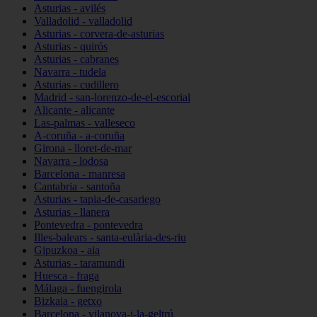
Asturias - avilés
Valladolid - valladolid
Asturias - corvera-de-asturias
Asturias - quirós
Asturias - cabranes
Navarra - tudela
Asturias - cudillero
Madrid - san-lorenzo-de-el-escorial
Alicante - alicante
Las-palmas - valleseco
A-coruña - a-coruña
Girona - lloret-de-mar
Navarra - lodosa
Barcelona - manresa
Cantabria - santoña
Asturias - tapia-de-casariego
Asturias - llanera
Pontevedra - pontevedra
Illes-balears - santa-eulària-des-riu
Gipuzkoa - aia
Asturias - taramundi
Huesca - fraga
Málaga - fuengirola
Bizkaia - getxo
Barcelona - vilanova-i-la-geltrú