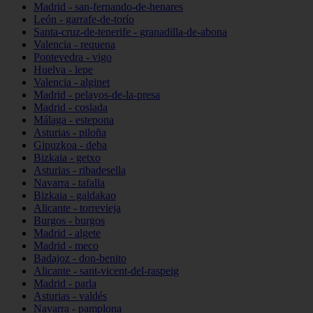
Madrid - san-fernando-de-henares
León - garrafe-de-torío
Santa-cruz-de-tenerife - granadilla-de-abona
Valencia - requena
Pontevedra - vigo
Huelva - lepe
Valencia - alginet
Madrid - pelayos-de-la-presa
Madrid - coslada
Málaga - estepona
Asturias - piloña
Gipuzkoa - deba
Bizkaia - getxo
Asturias - ribadesella
Navarra - tafalla
Bizkaia - galdakao
Alicante - torrevieja
Burgos - burgos
Madrid - algete
Madrid - meco
Badajoz - don-benito
Alicante - sant-vicent-del-raspeig
Madrid - parla
Asturias - valdés
Navarra - pamplona