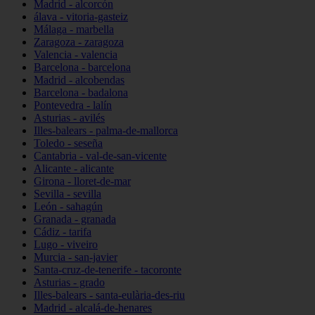
Madrid - alcorcón
álava - vitoria-gasteiz
Málaga - marbella
Zaragoza - zaragoza
Valencia - valencia
Barcelona - barcelona
Madrid - alcobendas
Barcelona - badalona
Pontevedra - lalín
Asturias - avilés
Illes-balears - palma-de-mallorca
Toledo - seseña
Cantabria - val-de-san-vicente
Alicante - alicante
Girona - lloret-de-mar
Sevilla - sevilla
León - sahagún
Granada - granada
Cádiz - tarifa
Lugo - viveiro
Murcia - san-javier
Santa-cruz-de-tenerife - tacoronte
Asturias - grado
Illes-balears - santa-eulària-des-riu
Madrid - alcalá-de-henares