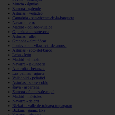
Murcia - águilas
Zamora - galende
Asturias - vegadeo
Cantabria - san-vicente-de-la-barquera
Navarra - erro
Madrid - collado-villalba
Gipuzkoa - lasarte-oria
Asturias - aller
Granada - almuñécar
Pontevedra - vilagarcía-de-arousa
Asturias - soto-del-barco
León - león
Madrid - el-molar
Navarra - lekunberri
A-coruña - betanzos
Las-palmas - agaete
Valladolid - peñafiel
Asturias - sobrescobio
álava - asparrena
Zamora - fuentes-de-ropel
Madrid - móstoles
Navarra - deierri
Bizkaia - valle-de-trápaga-trapagaran
Bizkaia - gamiz-fika
Navarra - ultzama