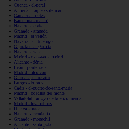
Cuenca - el-peral
Almería - roquetas-de-mar
Cantabria - potes
Barcelona - mataró
Navarra - lesaka
Granada - granada
Madrid - el-vellón
Navarra - cintruénigo
Gipuzkoa - legorreta
Navarra - izaba
Madrid - rivas-vaciamadrid
Alicante - dénia
León - ponferrada
Madrid - alcorcón
Girona - palau-sator
Burgos - burgos
Cádiz - el-puerto-de-santa-maría
Madrid - boadilla-del-monte
Valladolid - arroyo-de-la-encomienda
Madrid - los-molinos
Huelva - aracena
Navarra - mendavia
Granada - monachil
Alicante - santa-pola