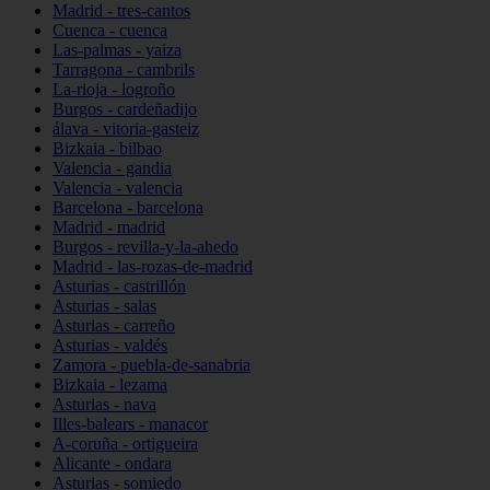
Madrid - tres-cantos
Cuenca - cuenca
Las-palmas - yaiza
Tarragona - cambrils
La-rioja - logroño
Burgos - cardeñadijo
álava - vitoria-gasteiz
Bizkaia - bilbao
Valencia - gandia
Valencia - valencia
Barcelona - barcelona
Madrid - madrid
Burgos - revilla-y-la-ahedo
Madrid - las-rozas-de-madrid
Asturias - castrillón
Asturias - salas
Asturias - carreño
Asturias - valdés
Zamora - puebla-de-sanabria
Bizkaia - lezama
Asturias - nava
Illes-balears - manacor
A-coruña - ortigueira
Alicante - ondara
Asturias - somiedo