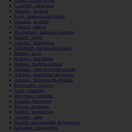
Lleida - la-vall-de-boí
Castellón - almassora
Alicante - la-nucia
León - priaranza-del-bierzo
Granada - la-zubia
Valencia - alberic
Illes-balears - palma-de-mallorca
Madrid - algete
Asturias - ribadedeva
Valladolid - medina-del-campo
Madrid - meco
Badajoz - don-benito
Bizkaia - markina-xemein
Alicante - sant-vicent-del-raspeig
Alicante - guardamar-del-segura
Asturias - belmonte-de-miranda
Pontevedra - o-grove
Lugo - barreiros
Barcelona - igualada
Zamora - benavente
Huesca - benasque
Madrid - fuenlabrada
Alicante - altea
Madrid - san-sebastián-de-los-reyes
Gipuzkoa - hondarribia