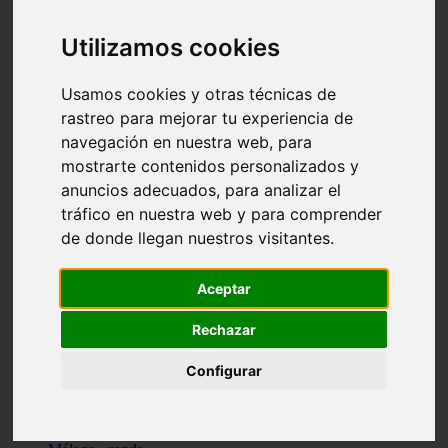
Madrid - pozuelo-de-alarcón
Teruel - sarrión
Utilizamos cookies
Cádiz - algodonales
Illes-balears - inca
Madrid - madrid
Usamos cookies y otras técnicas de
Málaga - torremolinos
rastreo para mejorar tu experiencia de
Asturias - oviedo
navegación en nuestra web, para
Cádiz - el-puerto-de-santa-maría
Asturias - aller
mostrarte contenidos personalizados y
Toledo - illescas
anuncios adecuados, para analizar el
álava - vitoria-gasteiz
tráfico en nuestra web y para comprender
Málaga - marbella
Zaragoza - zaragoza
de donde llegan nuestros visitantes.
Barcelona - barcelona
Valencia - valencia
Pontevedra - lalín
Aceptar
Toledo - seseña
Cantabria - val-de-san-vicente
Rechazar
Sevilla - sevilla
Granada - granada
Configurar
Cádiz - tarifa
Lugo - viveiro
Murcia - san-javier
Santa-cruz-de-tenerife - tacoronte