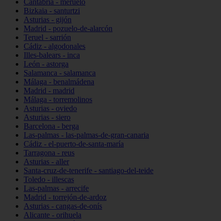
Cantabria - meruelo
Bizkaia - santurtzi
Asturias - gijón
Madrid - pozuelo-de-alarcón
Teruel - sarrión
Cádiz - algodonales
Illes-balears - inca
León - astorga
Salamanca - salamanca
Málaga - benalmádena
Madrid - madrid
Málaga - torremolinos
Asturias - oviedo
Asturias - siero
Barcelona - berga
Las-palmas - las-palmas-de-gran-canaria
Cádiz - el-puerto-de-santa-maría
Tarragona - reus
Asturias - aller
Santa-cruz-de-tenerife - santiago-del-teide
Toledo - illescas
Las-palmas - arrecife
Madrid - torrejón-de-ardoz
Asturias - cangas-de-onís
Alicante - orihuela