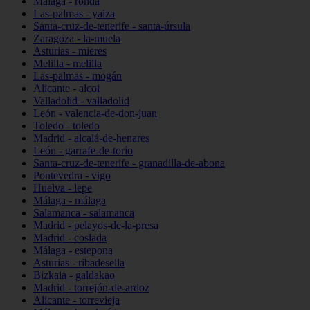
Málaga - ronda
Las-palmas - yaiza
Santa-cruz-de-tenerife - santa-úrsula
Zaragoza - la-muela
Asturias - mieres
Melilla - melilla
Las-palmas - mogán
Alicante - alcoi
Valladolid - valladolid
León - valencia-de-don-juan
Toledo - toledo
Madrid - alcalá-de-henares
León - garrafe-de-torío
Santa-cruz-de-tenerife - granadilla-de-abona
Pontevedra - vigo
Huelva - lepe
Málaga - málaga
Salamanca - salamanca
Madrid - pelayos-de-la-presa
Madrid - coslada
Málaga - estepona
Asturias - ribadesella
Bizkaia - galdakao
Madrid - torrejón-de-ardoz
Alicante - torrevieja