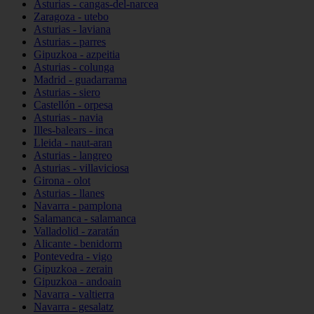
Asturias - cangas-del-narcea
Zaragoza - utebo
Asturias - laviana
Asturias - parres
Gipuzkoa - azpeitia
Asturias - colunga
Madrid - guadarrama
Asturias - siero
Castellón - orpesa
Asturias - navia
Illes-balears - inca
Lleida - naut-aran
Asturias - langreo
Asturias - villaviciosa
Girona - olot
Asturias - llanes
Navarra - pamplona
Salamanca - salamanca
Valladolid - zaratán
Alicante - benidorm
Pontevedra - vigo
Gipuzkoa - zerain
Gipuzkoa - andoain
Navarra - valtierra
Navarra - gesalatz