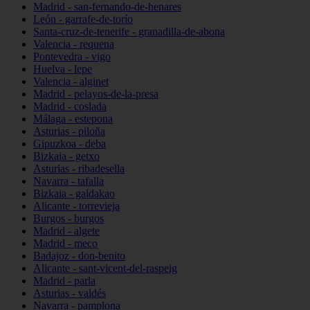
Madrid - san-fernando-de-henares
León - garrafe-de-torío
Santa-cruz-de-tenerife - granadilla-de-abona
Valencia - requena
Pontevedra - vigo
Huelva - lepe
Valencia - alginet
Madrid - pelayos-de-la-presa
Madrid - coslada
Málaga - estepona
Asturias - piloña
Gipuzkoa - deba
Bizkaia - getxo
Asturias - ribadesella
Navarra - tafalla
Bizkaia - galdakao
Alicante - torrevieja
Burgos - burgos
Madrid - algete
Madrid - meco
Badajoz - don-benito
Alicante - sant-vicent-del-raspeig
Madrid - parla
Asturias - valdés
Navarra - pamplona