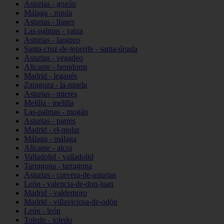
Asturias - gozón
Málaga - ronda
Asturias - llanes
Las-palmas - yaiza
Asturias - langreo
Santa-cruz-de-tenerife - santa-úrsula
Asturias - vegadeo
Alicante - benidorm
Madrid - leganés
Zaragoza - la-muela
Asturias - mieres
Melilla - melilla
Las-palmas - mogán
Asturias - parres
Madrid - el-molar
Málaga - málaga
Alicante - alcoi
Valladolid - valladolid
Tarragona - tarragona
Asturias - corvera-de-asturias
León - valencia-de-don-juan
Madrid - valdemoro
Madrid - villaviciosa-de-odón
León - león
Toledo - toledo