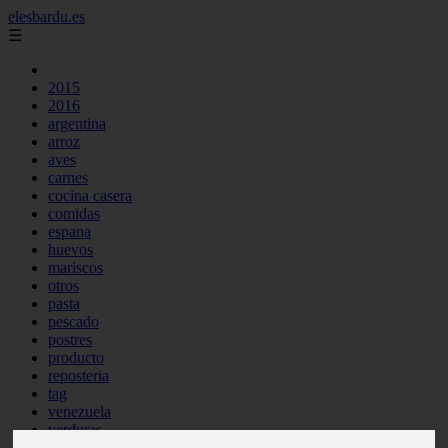
elesbardu.es
☰
2015
2016
argentina
arroz
aves
carnes
cocina casera
comidas
espana
huevos
mariscos
otros
pasta
pescado
postres
producto
reposteria
tag
venezuela
verduras
vocabulario de cocina