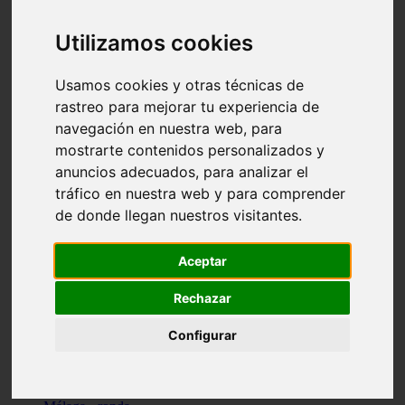
Madrid - pozuelo-de-alarcón
Teruel - sarrión
Utilizamos cookies
Cádiz - algodonales
Illes-balears - inca
Madrid - madrid
Usamos cookies y otras técnicas de
Málaga - torremolinos
rastreo para mejorar tu experiencia de
Asturias - oviedo
navegación en nuestra web, para
Cádiz - el-puerto-de-santa-maría
Asturias - aller
mostrarte contenidos personalizados y
Toledo - illescas
anuncios adecuados, para analizar el
álava - vitoria-gasteiz
tráfico en nuestra web y para comprender
Málaga - marbella
Zaragoza - zaragoza
de donde llegan nuestros visitantes.
Barcelona - barcelona
Valencia - valencia
Pontevedra - lalín
Aceptar
Toledo - seseña
Cantabria - val-de-san-vicente
Rechazar
Sevilla - sevilla
Granada - granada
Configurar
Cádiz - tarifa
Lugo - viveiro
Murcia - san-javier
Santa-cruz-de-tenerife - tacoronte