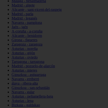
Málaga - benalmádena
Madrid - algete
Alicante - sant-vicent-del-raspeig
Madrid - parla
Madrid - leganés
Navarra - pamplona
Jaén - jaén
A-coruña - a-coruña
Alicante - benidorm
Girona - figueres
Zaragoza - zaragoza
Asturias - noreña
Asturias - gijón
Asturias - oviedo
Tarragona - tarragona
Madrid - pozuelo-de-alarcón
Asturias - mieres
Gipuzkoa - astigarraga
Navarra - erriberri
álava - ribera-alta
Gipuzkoa - san-sebastián
Navarra - galar
Asturias - peñamellera-baja
Asturias - lena
Bizkaia - galdakao