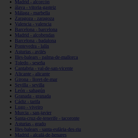
Madrid - alcorcón
álava - vitoria-gasteiz
Málaga - marbella
Zaragoza - zaragoza
Valencia - valencia
Barcelona - barcelona
Madrid - alcobendas
Barcelona - badalona
Pontevedra - lalín
Asturias - avilés
Illes-balears - palma-de-mallorca
Toledo - seseña
Cantabria - val-de-san-vicente
Alicante - alicante
Girona - lloret-de-mar
Sevilla - sevilla
León - sahagún
Granada - granada
Cádiz - tarifa
Lugo - viveiro
Murcia - san-javier
Santa-cruz-de-tenerife - tacoronte
Asturias - grado
Illes-balears - santa-eulària-des-riu
Madrid - alcalá-de-henares