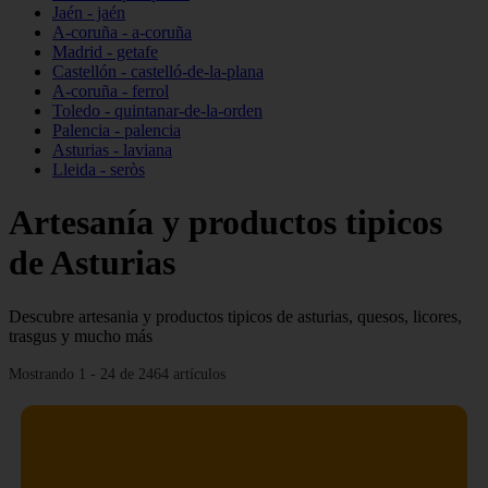
Jaén - jaén
A-coruña - a-coruña
Madrid - getafe
Castellón - castelló-de-la-plana
A-coruña - ferrol
Toledo - quintanar-de-la-orden
Palencia - palencia
Asturias - laviana
Lleida - seròs
Artesanía y productos tipicos
de Asturias
Descubre artesania y productos tipicos de asturias, quesos, licores,
trasgus y mucho más
Mostrando 1 - 24 de 2464 artículos