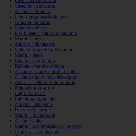
Lleida - la-vall-de-boí
Castellón - almassora
Alicante - la-nucia
León - priaranza-del-bierzo
Granada - la-zubia
Valencia - alberic
Illes-balears - palma-de-mallorca
Madrid - algete
Asturias - ribadedeva
Valladolid - medina-del-campo
Madrid - meco
Badajoz - don-benito
Bizkaia - markina-xemein
Alicante - sant-vicent-del-raspeig
Alicante - guardamar-del-segura
Asturias - belmonte-de-miranda
Pontevedra - o-grove
Lugo - barreiros
Barcelona - igualada
Zamora - benavente
Huesca - benasque
Madrid - fuenlabrada
Alicante - altea
Madrid - san-sebastián-de-los-reyes
Gipuzkoa - hondarribia