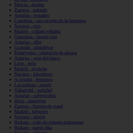
Murcia - águilas
Zamora - galende
Asturias - vegadeo
Cantabria - san-vicente-de-la-barquera
Navarra - erro
Madrid - collado-villalba
Gipuzkoa - lasarte-oria
Asturias - aller
Granada - almuñécar
Pontevedra - vilagarcía-de-arousa
Asturias - soto-del-barco
León - león
Madrid - el-molar
Navarra - lekunberri
A-coruña - betanzos
Las-palmas - agaete
Valladolid - peñafiel
Asturias - sobrescobio
álava - asparrena
Zamora - fuentes-de-ropel
Madrid - móstoles
Navarra - deierri
Bizkaia - valle-de-trápaga-trapagaran
Bizkaia - gamiz-fika
Navarra - ultzama