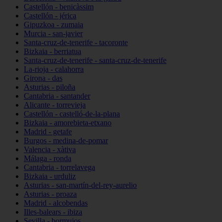
Castellón - benicàssim
Castellón - jérica
Gipuzkoa - zumaia
Murcia - san-javier
Santa-cruz-de-tenerife - tacoronte
Bizkaia - berriatua
Santa-cruz-de-tenerife - santa-cruz-de-tenerife
La-rioja - calahorra
Girona - das
Asturias - piloña
Cantabria - santander
Alicante - torrevieja
Castellón - castelló-de-la-plana
Bizkaia - amorebieta-etxano
Madrid - getafe
Burgos - medina-de-pomar
Valencia - xàtiva
Málaga - ronda
Cantabria - torrelavega
Bizkaia - urduliz
Asturias - san-martín-del-rey-aurelio
Asturias - proaza
Madrid - alcobendas
Illes-balears - ibiza
Sevilla - bormujos