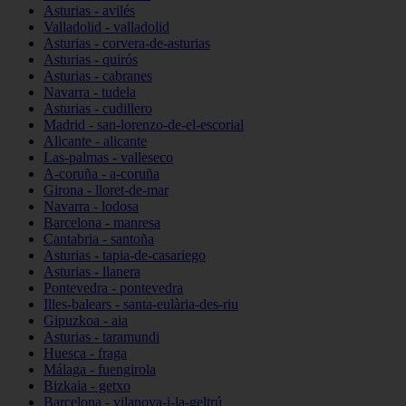
Asturias - avilés
Valladolid - valladolid
Asturias - corvera-de-asturias
Asturias - quirós
Asturias - cabranes
Navarra - tudela
Asturias - cudillero
Madrid - san-lorenzo-de-el-escorial
Alicante - alicante
Las-palmas - valleseco
A-coruña - a-coruña
Girona - lloret-de-mar
Navarra - lodosa
Barcelona - manresa
Cantabria - santoña
Asturias - tapia-de-casariego
Asturias - llanera
Pontevedra - pontevedra
Illes-balears - santa-eulària-des-riu
Gipuzkoa - aia
Asturias - taramundi
Huesca - fraga
Málaga - fuengirola
Bizkaia - getxo
Barcelona - vilanova-i-la-geltrú