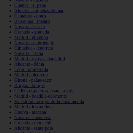
Cuenca - el-peral
Almería - roquetas-de-mar
Cantabria - potes
Barcelona - mataró
Navarra - lesaka
Granada - granada
Madrid - el-vellón
Navarra - cintruénigo
Gipuzkoa - legorreta
Navarra - izaba
Madrid - rivas-vaciamadrid
Alicante - dénia
León - ponferrada
Madrid - alcorcón
Girona - palau-sator
Burgos - burgos
Cádiz - el-puerto-de-santa-maría
Madrid - boadilla-del-monte
Valladolid - arroyo-de-la-encomienda
Madrid - los-molinos
Huelva - aracena
Navarra - mendavia
Granada - monachil
Alicante - santa-pola