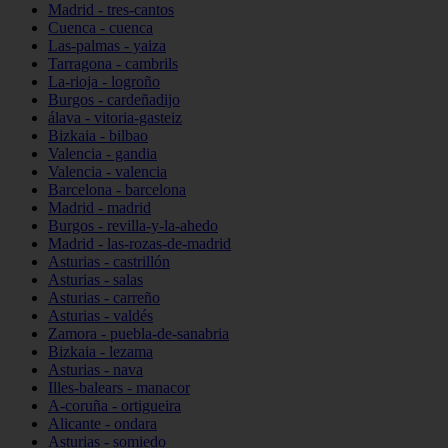
Madrid - tres-cantos
Cuenca - cuenca
Las-palmas - yaiza
Tarragona - cambrils
La-rioja - logroño
Burgos - cardeñadijo
álava - vitoria-gasteiz
Bizkaia - bilbao
Valencia - gandia
Valencia - valencia
Barcelona - barcelona
Madrid - madrid
Burgos - revilla-y-la-ahedo
Madrid - las-rozas-de-madrid
Asturias - castrillón
Asturias - salas
Asturias - carreño
Asturias - valdés
Zamora - puebla-de-sanabria
Bizkaia - lezama
Asturias - nava
Illes-balears - manacor
A-coruña - ortigueira
Alicante - ondara
Asturias - somiedo