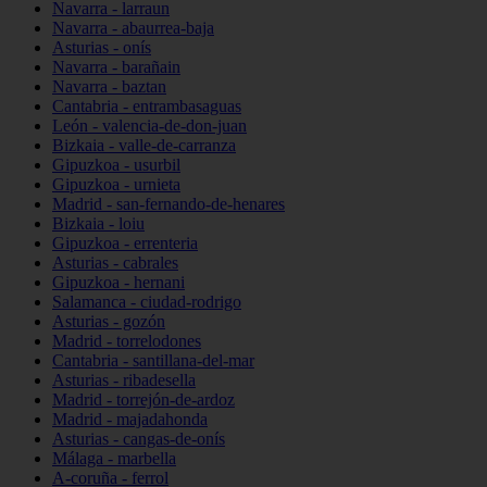
Navarra - larraun
Navarra - abaurrea-baja
Asturias - onís
Navarra - barañain
Navarra - baztan
Cantabria - entrambasaguas
León - valencia-de-don-juan
Bizkaia - valle-de-carranza
Gipuzkoa - usurbil
Gipuzkoa - urnieta
Madrid - san-fernando-de-henares
Bizkaia - loiu
Gipuzkoa - errenteria
Asturias - cabrales
Gipuzkoa - hernani
Salamanca - ciudad-rodrigo
Asturias - gozón
Madrid - torrelodones
Cantabria - santillana-del-mar
Asturias - ribadesella
Madrid - torrejón-de-ardoz
Madrid - majadahonda
Asturias - cangas-de-onís
Málaga - marbella
A-coruña - ferrol