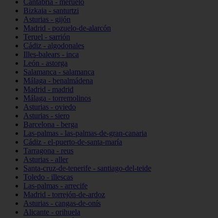
Cantabria - meruelo
Bizkaia - santurtzi
Asturias - gijón
Madrid - pozuelo-de-alarcón
Teruel - sarrión
Cádiz - algodonales
Illes-balears - inca
León - astorga
Salamanca - salamanca
Málaga - benalmádena
Madrid - madrid
Málaga - torremolinos
Asturias - oviedo
Asturias - siero
Barcelona - berga
Las-palmas - las-palmas-de-gran-canaria
Cádiz - el-puerto-de-santa-maría
Tarragona - reus
Asturias - aller
Santa-cruz-de-tenerife - santiago-del-teide
Toledo - illescas
Las-palmas - arrecife
Madrid - torrejón-de-ardoz
Asturias - cangas-de-onís
Alicante - orihuela