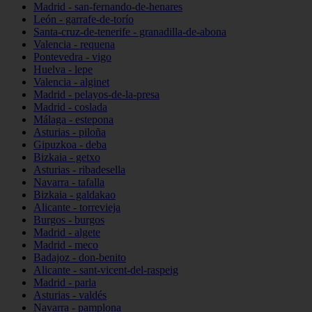
Madrid - san-fernando-de-henares
León - garrafe-de-torío
Santa-cruz-de-tenerife - granadilla-de-abona
Valencia - requena
Pontevedra - vigo
Huelva - lepe
Valencia - alginet
Madrid - pelayos-de-la-presa
Madrid - coslada
Málaga - estepona
Asturias - piloña
Gipuzkoa - deba
Bizkaia - getxo
Asturias - ribadesella
Navarra - tafalla
Bizkaia - galdakao
Alicante - torrevieja
Burgos - burgos
Madrid - algete
Madrid - meco
Badajoz - don-benito
Alicante - sant-vicent-del-raspeig
Madrid - parla
Asturias - valdés
Navarra - pamplona