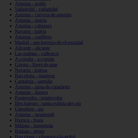
Asturias - avilés
Valladolid - valladolid
Asturias - corvera-de-asturias
Asturias - quirós
Asturias - cabranes
Navarra - tudela
Asturias - cudillero
Madrid - san-lorenzo-de-el-escorial
Alicante - alicante
Las-palmas - valleseco
A-coruña - a-coruña
Girona - lloret-de-mar
Navarra - lodosa
Barcelona - manresa
Cantabria - santoña
Asturias - tapia-de-casariego
Asturias - llanera
Pontevedra - pontevedra
Illes-balears - santa-eulària-des-riu
Gipuzkoa - aia
Asturias - taramundi
Huesca - fraga
Málaga - fuengirola
Bizkaia - getxo
Barcelona - vilanova-i-la-geltrú