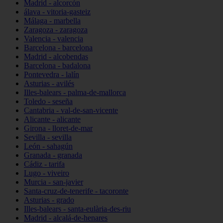
Madrid - alcorcón
álava - vitoria-gasteiz
Málaga - marbella
Zaragoza - zaragoza
Valencia - valencia
Barcelona - barcelona
Madrid - alcobendas
Barcelona - badalona
Pontevedra - lalín
Asturias - avilés
Illes-balears - palma-de-mallorca
Toledo - seseña
Cantabria - val-de-san-vicente
Alicante - alicante
Girona - lloret-de-mar
Sevilla - sevilla
León - sahagún
Granada - granada
Cádiz - tarifa
Lugo - viveiro
Murcia - san-javier
Santa-cruz-de-tenerife - tacoronte
Asturias - grado
Illes-balears - santa-eulària-des-riu
Madrid - alcalá-de-henares