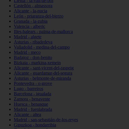
Lleida - la-vall-de-boí
Castellón - almassora
Alicante - la-nucia
León - priaranza-del-bierzo
Granada - la-zubia
Valencia - alberic
Illes-balears - palma-de-mallorca
Madrid - algete
Asturias - ribadedeva
Valladolid - medina-del-campo
Madrid - meco
Badajoz - don-benito
Bizkaia - markina-xemein
Alicante - sant-vicent-del-raspeig
Alicante - guardamar-del-segura
Asturias - belmonte-de-miranda
Pontevedra - o-grove
Lugo - barreiros
Barcelona - igualada
Zamora - benavente
Huesca - benasque
Madrid - fuenlabrada
Alicante - altea
Madrid - san-sebastián-de-los-reyes
Gipuzkoa - hondarribia