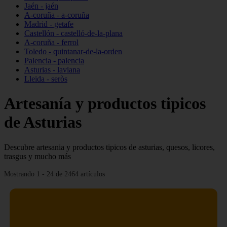
Jaén - jaén
A-coruña - a-coruña
Madrid - getafe
Castellón - castelló-de-la-plana
A-coruña - ferrol
Toledo - quintanar-de-la-orden
Palencia - palencia
Asturias - laviana
Lleida - seròs
Artesanía y productos tipicos
de Asturias
Descubre artesania y productos tipicos de asturias, quesos, licores,
trasgus y mucho más
Mostrando 1 - 24 de 2464 artículos