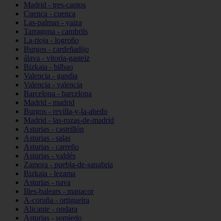
Madrid - tres-cantos
Cuenca - cuenca
Las-palmas - yaiza
Tarragona - cambrils
La-rioja - logroño
Burgos - cardeñadijo
álava - vitoria-gasteiz
Bizkaia - bilbao
Valencia - gandia
Valencia - valencia
Barcelona - barcelona
Madrid - madrid
Burgos - revilla-y-la-ahedo
Madrid - las-rozas-de-madrid
Asturias - castrillón
Asturias - salas
Asturias - carreño
Asturias - valdés
Zamora - puebla-de-sanabria
Bizkaia - lezama
Asturias - nava
Illes-balears - manacor
A-coruña - ortigueira
Alicante - ondara
Asturias - somiedo