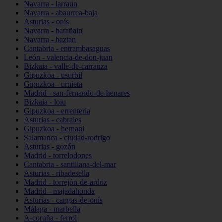
Navarra - larraun
Navarra - abaurrea-baja
Asturias - onís
Navarra - barañain
Navarra - baztan
Cantabria - entrambasaguas
León - valencia-de-don-juan
Bizkaia - valle-de-carranza
Gipuzkoa - usurbil
Gipuzkoa - urnieta
Madrid - san-fernando-de-henares
Bizkaia - loiu
Gipuzkoa - errenteria
Asturias - cabrales
Gipuzkoa - hernani
Salamanca - ciudad-rodrigo
Asturias - gozón
Madrid - torrelodones
Cantabria - santillana-del-mar
Asturias - ribadesella
Madrid - torrejón-de-ardoz
Madrid - majadahonda
Asturias - cangas-de-onís
Málaga - marbella
A-coruña - ferrol