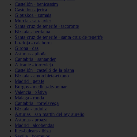
Castellón - benicàssim
Castellón - jérica
Gipuzkoa - zumaia
Murcia - san-javier
Santa-cruz-de-tenerife - tacoronte
Bizkaia - berriatua
Santa-cruz-de-tenerife - santa-cruz-de-tenerife
La-rioja - calahorra
Girona - das
Asturias - piloña
Cantabria - santander
Alicante - torrevieja
Castellón - castelló-de-la-plana
Bizkaia - amorebieta-etxano
Madrid - getafe
Burgos - medina-de-pomar
Valencia - xàtiva
Málaga - ronda
Cantabria - torrelavega
Bizkaia - urduliz
Asturias - san-martín-del-rey-aurelio
Asturias - proaza
Madrid - alcobendas
Illes-balears - ibiza
Sevilla - bormujos