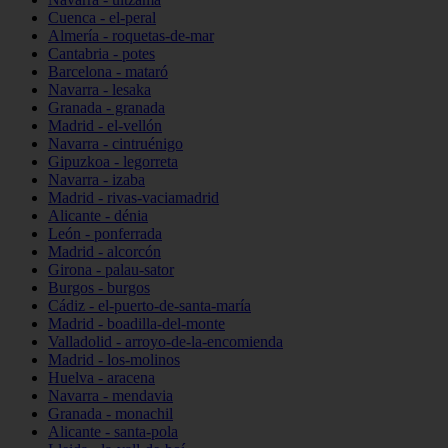
Cuenca - el-peral
Almería - roquetas-de-mar
Cantabria - potes
Barcelona - mataró
Navarra - lesaka
Granada - granada
Madrid - el-vellón
Navarra - cintruénigo
Gipuzkoa - legorreta
Navarra - izaba
Madrid - rivas-vaciamadrid
Alicante - dénia
León - ponferrada
Madrid - alcorcón
Girona - palau-sator
Burgos - burgos
Cádiz - el-puerto-de-santa-maría
Madrid - boadilla-del-monte
Valladolid - arroyo-de-la-encomienda
Madrid - los-molinos
Huelva - aracena
Navarra - mendavia
Granada - monachil
Alicante - santa-pola