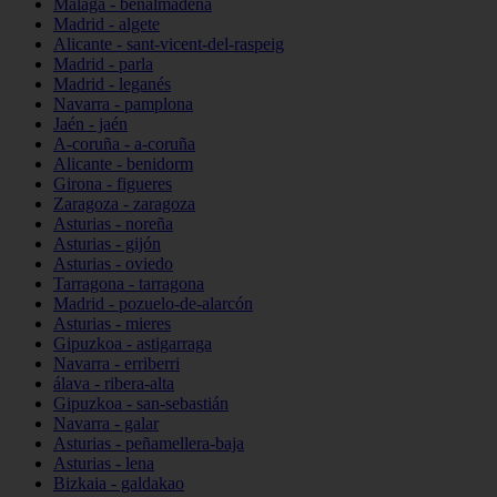
Málaga - benalmádena
Madrid - algete
Alicante - sant-vicent-del-raspeig
Madrid - parla
Madrid - leganés
Navarra - pamplona
Jaén - jaén
A-coruña - a-coruña
Alicante - benidorm
Girona - figueres
Zaragoza - zaragoza
Asturias - noreña
Asturias - gijón
Asturias - oviedo
Tarragona - tarragona
Madrid - pozuelo-de-alarcón
Asturias - mieres
Gipuzkoa - astigarraga
Navarra - erriberri
álava - ribera-alta
Gipuzkoa - san-sebastián
Navarra - galar
Asturias - peñamellera-baja
Asturias - lena
Bizkaia - galdakao