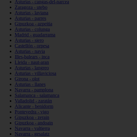
Asturias - cangas-del-narcea
Zaragoza - utebo
Asturias - laviana
Asturias - parres
Gipuzkoa - azpeitia
Asturias - colunga
Madrid - guadarrama
Asturias - siero
Castellón - orpesa
Asturias - navia
Illes-balears - inca
Lleida - naut-aran
Asturias - langreo
Asturias - villaviciosa
Girona - olot
Asturias - llanes
Navarra - pamplona
Salamanca - salamanca
Valladolid - zaratán
Alicante - benidorm
Pontevedra - vigo
Gipuzkoa - zerain
Gipuzkoa - andoain
Navarra - valtierra
Navarra - gesalatz