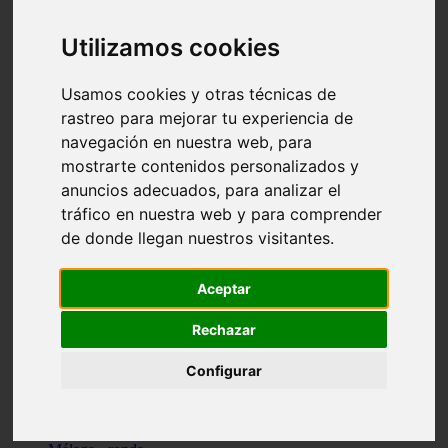
Madrid - pozuelo-de-alarcón
Teruel - sarrión
Utilizamos cookies
Cádiz - algodonales
Illes-balears - inca
Madrid - madrid
Usamos cookies y otras técnicas de
Málaga - torremolinos
rastreo para mejorar tu experiencia de
Asturias - oviedo
navegación en nuestra web, para
Cádiz - el-puerto-de-santa-maría
Asturias - aller
mostrarte contenidos personalizados y
Toledo - illescas
anuncios adecuados, para analizar el
álava - vitoria-gasteiz
tráfico en nuestra web y para comprender
Málaga - marbella
Zaragoza - zaragoza
de donde llegan nuestros visitantes.
Barcelona - barcelona
Valencia - valencia
Pontevedra - lalín
Aceptar
Toledo - seseña
Cantabria - val-de-san-vicente
Rechazar
Sevilla - sevilla
Granada - granada
Configurar
Cádiz - tarifa
Lugo - viveiro
Murcia - san-javier
Santa-cruz-de-tenerife - tacoronte