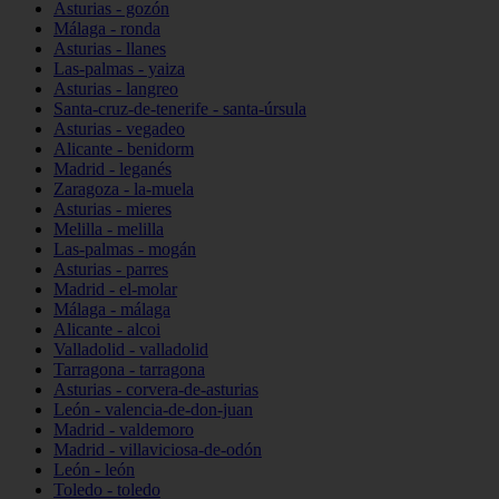
Asturias - gozón
Málaga - ronda
Asturias - llanes
Las-palmas - yaiza
Asturias - langreo
Santa-cruz-de-tenerife - santa-úrsula
Asturias - vegadeo
Alicante - benidorm
Madrid - leganés
Zaragoza - la-muela
Asturias - mieres
Melilla - melilla
Las-palmas - mogán
Asturias - parres
Madrid - el-molar
Málaga - málaga
Alicante - alcoi
Valladolid - valladolid
Tarragona - tarragona
Asturias - corvera-de-asturias
León - valencia-de-don-juan
Madrid - valdemoro
Madrid - villaviciosa-de-odón
León - león
Toledo - toledo