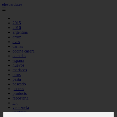
elesbardu.es
☰
2015
2016
argentina
arroz
aves
carnes
cocina casera
comidas
espana
huevos
mariscos
otros
pasta
pescado
postres
producto
reposteria
tag
venezuela
verduras
vocabulario de cocina