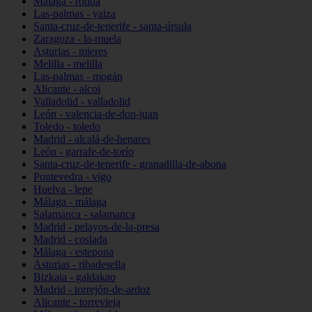
Málaga - ronda
Las-palmas - yaiza
Santa-cruz-de-tenerife - santa-úrsula
Zaragoza - la-muela
Asturias - mieres
Melilla - melilla
Las-palmas - mogán
Alicante - alcoi
Valladolid - valladolid
León - valencia-de-don-juan
Toledo - toledo
Madrid - alcalá-de-henares
León - garrafe-de-torío
Santa-cruz-de-tenerife - granadilla-de-abona
Pontevedra - vigo
Huelva - lepe
Málaga - málaga
Salamanca - salamanca
Madrid - pelayos-de-la-presa
Madrid - coslada
Málaga - estepona
Asturias - ribadesella
Bizkaia - galdakao
Madrid - torrejón-de-ardoz
Alicante - torrevieja