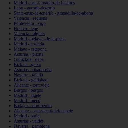
Madrid - san-fernando-de-henares
León - garrafe-de-torío
Santa-cruz-de-tenerife - granadilla-de-abona
Valencia - requena
Pontevedra - vigo
Huelva - lepe
Valencia - alginet
Madrid - pelayos-de-la-presa
Madrid - coslada
Málaga - estepona
Asturias - piloña
Gipuzkoa - deba
Bizkaia - getxo
Asturias - ribadesella
Navarra - tafalla
Bizkaia - galdakao
Alicante - torrevieja
Burgos - burgos
Madrid - algete
Madrid - meco
Badajoz - don-benito
Alicante - sant-vicent-del-raspeig
Madrid - parla
Asturias - valdés
Navarra - pamplona