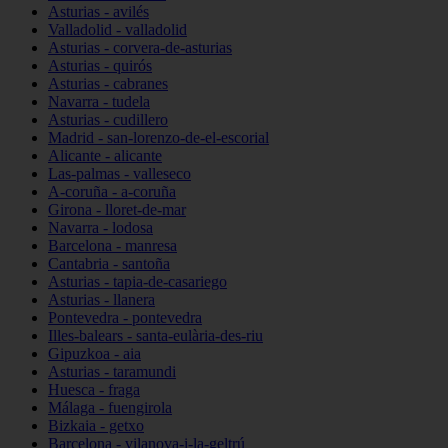
Asturias - avilés
Valladolid - valladolid
Asturias - corvera-de-asturias
Asturias - quirós
Asturias - cabranes
Navarra - tudela
Asturias - cudillero
Madrid - san-lorenzo-de-el-escorial
Alicante - alicante
Las-palmas - valleseco
A-coruña - a-coruña
Girona - lloret-de-mar
Navarra - lodosa
Barcelona - manresa
Cantabria - santoña
Asturias - tapia-de-casariego
Asturias - llanera
Pontevedra - pontevedra
Illes-balears - santa-eulària-des-riu
Gipuzkoa - aia
Asturias - taramundi
Huesca - fraga
Málaga - fuengirola
Bizkaia - getxo
Barcelona - vilanova-i-la-geltrú