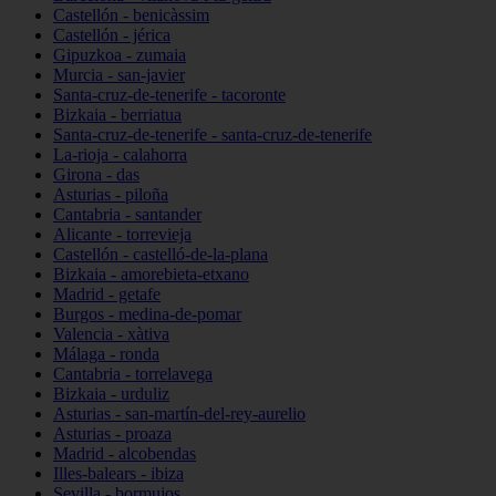
Castellón - benicàssim
Castellón - jérica
Gipuzkoa - zumaia
Murcia - san-javier
Santa-cruz-de-tenerife - tacoronte
Bizkaia - berriatua
Santa-cruz-de-tenerife - santa-cruz-de-tenerife
La-rioja - calahorra
Girona - das
Asturias - piloña
Cantabria - santander
Alicante - torrevieja
Castellón - castelló-de-la-plana
Bizkaia - amorebieta-etxano
Madrid - getafe
Burgos - medina-de-pomar
Valencia - xàtiva
Málaga - ronda
Cantabria - torrelavega
Bizkaia - urduliz
Asturias - san-martín-del-rey-aurelio
Asturias - proaza
Madrid - alcobendas
Illes-balears - ibiza
Sevilla - bormujos