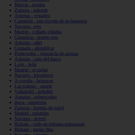
Murcia - águilas
Zamora - galende
Asturias - vegadeo
Cantabria - san-vicente-de-la-barquera
Navarra - erro
Madrid - collado-villalba
Gipuzkoa - lasarte-oria
Asturias - aller
Granada - almuñécar
Pontevedra - vilagarcía-de-arousa
Asturias - soto-del-barco
León - león
Madrid - el-molar
Navarra - lekunberri
A-coruña - betanzos
Las-palmas - agaete
Valladolid - peñafiel
Asturias - sobrescobio
álava - asparrena
Zamora - fuentes-de-ropel
Madrid - móstoles
Navarra - deierri
Bizkaia - valle-de-trápaga-trapagaran
Bizkaia - gamiz-fika
Navarra - ultzama