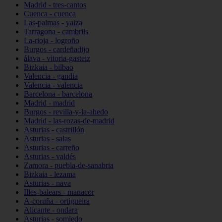
Madrid - tres-cantos
Cuenca - cuenca
Las-palmas - yaiza
Tarragona - cambrils
La-rioja - logroño
Burgos - cardeñadijo
álava - vitoria-gasteiz
Bizkaia - bilbao
Valencia - gandia
Valencia - valencia
Barcelona - barcelona
Madrid - madrid
Burgos - revilla-y-la-ahedo
Madrid - las-rozas-de-madrid
Asturias - castrillón
Asturias - salas
Asturias - carreño
Asturias - valdés
Zamora - puebla-de-sanabria
Bizkaia - lezama
Asturias - nava
Illes-balears - manacor
A-coruña - ortigueira
Alicante - ondara
Asturias - somiedo