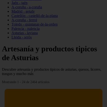
Jaén - jaén
A-coruña - a-coruña
Madrid - getafe
Castellón - castelló-de-la-plana
A-coruña - ferrol
Toledo - quintanar-de-la-orden
Palencia - palencia
Asturias - laviana
Lleida - seròs
Artesanía y productos tipicos
de Asturias
Descubre artesania y productos tipicos de asturias, quesos, licores,
trasgus y mucho más
Mostrando 1 - 24 de 2464 artículos