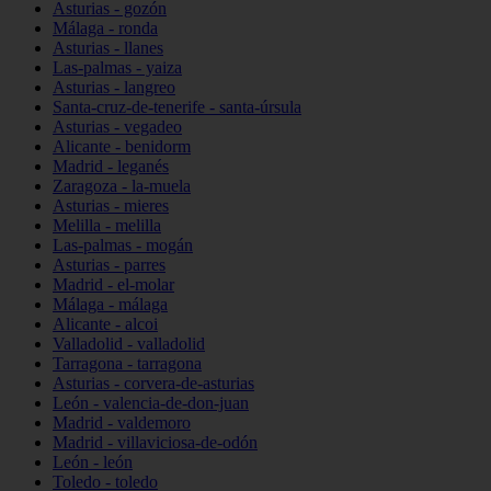
Asturias - gozón
Málaga - ronda
Asturias - llanes
Las-palmas - yaiza
Asturias - langreo
Santa-cruz-de-tenerife - santa-úrsula
Asturias - vegadeo
Alicante - benidorm
Madrid - leganés
Zaragoza - la-muela
Asturias - mieres
Melilla - melilla
Las-palmas - mogán
Asturias - parres
Madrid - el-molar
Málaga - málaga
Alicante - alcoi
Valladolid - valladolid
Tarragona - tarragona
Asturias - corvera-de-asturias
León - valencia-de-don-juan
Madrid - valdemoro
Madrid - villaviciosa-de-odón
León - león
Toledo - toledo