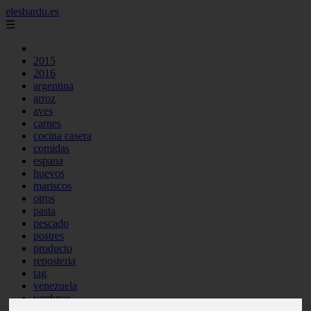
elesbardu.es
☰
2015
2016
argentina
arroz
aves
carnes
cocina casera
comidas
espana
huevos
mariscos
otros
pasta
pescado
postres
producto
reposteria
tag
venezuela
verduras
vocabulario de cocina