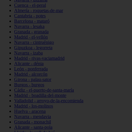
Cuenca - el-peral
Almería - roquetas-de-mar
Cantabria - potes
Barcelona - mataró
Navarra - lesaka
Granada - granada
Madrid - el-vellón
Navarra - cintruénigo
Gipuzkoa - legorreta
Navarra - izaba
Madrid - rivas-vaciamadrid
Alicante - dénia
León - ponferrada
Madrid - alcorcón
Girona - palau-sator
Burgos - burgos
Cádiz - el-puerto-de-santa-maría
Madrid - boadilla-del-monte
Valladolid - arroyo-de-la-encomienda
Madrid - los-molinos
Huelva - aracena
Navarra - mendavia
Granada - monachil
Alicante - santa-pola