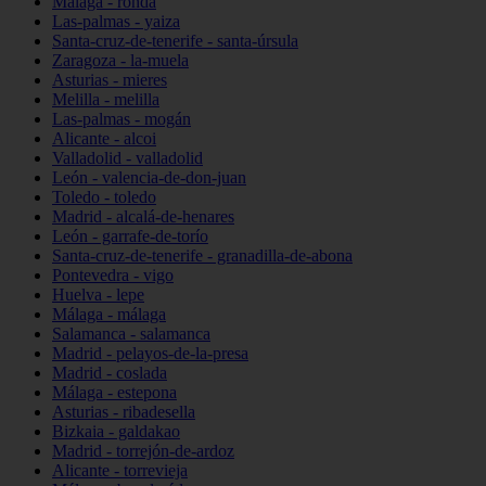
Málaga - ronda
Las-palmas - yaiza
Santa-cruz-de-tenerife - santa-úrsula
Zaragoza - la-muela
Asturias - mieres
Melilla - melilla
Las-palmas - mogán
Alicante - alcoi
Valladolid - valladolid
León - valencia-de-don-juan
Toledo - toledo
Madrid - alcalá-de-henares
León - garrafe-de-torío
Santa-cruz-de-tenerife - granadilla-de-abona
Pontevedra - vigo
Huelva - lepe
Málaga - málaga
Salamanca - salamanca
Madrid - pelayos-de-la-presa
Madrid - coslada
Málaga - estepona
Asturias - ribadesella
Bizkaia - galdakao
Madrid - torrejón-de-ardoz
Alicante - torrevieja