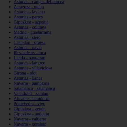
Asturias - cangas-del-narcea
Zaragoza - utebo
Asturias - laviana
Asturias - parres
Gipuzkoa - azpeitia
Asturias - colunga
Madrid - guadarrama
Asturias - siero
Castellón - orpesa
Asturias - navia
Illes-balears - inca
Lleida - naut-aran
Asturias - langreo
Asturias - villaviciosa
Girona - olot
Asturias - llanes
Navarra - pamplona
Salamanca - salamanca
Valladolid - zaratán
Alicante - benidorm
Pontevedra - vigo
Gipuzkoa - zerain
Gipuzkoa - andoain
Navarra - valtierra
Navarra - gesalatz