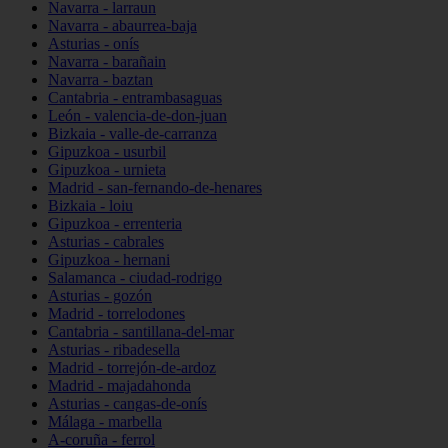
Navarra - larraun
Navarra - abaurrea-baja
Asturias - onís
Navarra - barañain
Navarra - baztan
Cantabria - entrambasaguas
León - valencia-de-don-juan
Bizkaia - valle-de-carranza
Gipuzkoa - usurbil
Gipuzkoa - urnieta
Madrid - san-fernando-de-henares
Bizkaia - loiu
Gipuzkoa - errenteria
Asturias - cabrales
Gipuzkoa - hernani
Salamanca - ciudad-rodrigo
Asturias - gozón
Madrid - torrelodones
Cantabria - santillana-del-mar
Asturias - ribadesella
Madrid - torrejón-de-ardoz
Madrid - majadahonda
Asturias - cangas-de-onís
Málaga - marbella
A-coruña - ferrol