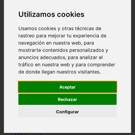
Madrid - pozuelo-de-alarcón
Teruel - sarrión
Utilizamos cookies
Cádiz - algodonales
Illes-balears - inca
Madrid - madrid
Usamos cookies y otras técnicas de
Málaga - torremolinos
rastreo para mejorar tu experiencia de
Asturias - oviedo
navegación en nuestra web, para
Cádiz - el-puerto-de-santa-maría
Asturias - aller
mostrarte contenidos personalizados y
Toledo - illescas
anuncios adecuados, para analizar el
álava - vitoria-gasteiz
tráfico en nuestra web y para comprender
Málaga - marbella
Zaragoza - zaragoza
de donde llegan nuestros visitantes.
Barcelona - barcelona
Valencia - valencia
Pontevedra - lalín
Aceptar
Toledo - seseña
Cantabria - val-de-san-vicente
Rechazar
Sevilla - sevilla
Granada - granada
Configurar
Cádiz - tarifa
Lugo - viveiro
Murcia - san-javier
Santa-cruz-de-tenerife - tacoronte