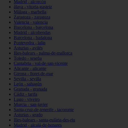
Madrid - alcorcón
álava - vitoria-gasteiz
Málaga - marbella
Zaragoza - zaragoza
Valencia - valencia
Barcelona - barcelona
Madrid - alcobendas
Barcelona - badalona
Pontevedra - lalín
Asturias - avilés
Illes-balears - palma-de-mallorca
Toledo - seseña
Cantabria - val-de-san-vicente
Alicante - alicante
Girona - lloret-de-mar
Sevilla - sevilla
León - sahagún
Granada - granada
Cádiz - tarifa
Lugo - viveiro
Murcia - san-javier
Santa-cruz-de-tenerife - tacoronte
Asturias - grado
Illes-balears - santa-eulària-des-riu
Madrid - alcalá-de-henares