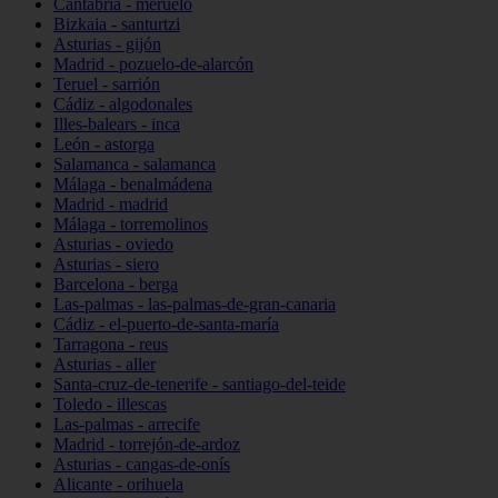
Cantabria - meruelo
Bizkaia - santurtzi
Asturias - gijón
Madrid - pozuelo-de-alarcón
Teruel - sarrión
Cádiz - algodonales
Illes-balears - inca
León - astorga
Salamanca - salamanca
Málaga - benalmádena
Madrid - madrid
Málaga - torremolinos
Asturias - oviedo
Asturias - siero
Barcelona - berga
Las-palmas - las-palmas-de-gran-canaria
Cádiz - el-puerto-de-santa-maría
Tarragona - reus
Asturias - aller
Santa-cruz-de-tenerife - santiago-del-teide
Toledo - illescas
Las-palmas - arrecife
Madrid - torrejón-de-ardoz
Asturias - cangas-de-onís
Alicante - orihuela