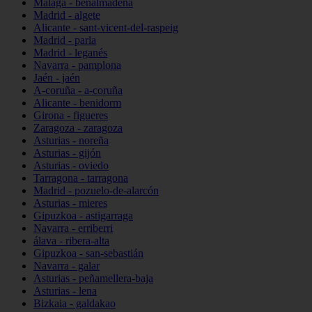
Málaga - benalmádena
Madrid - algete
Alicante - sant-vicent-del-raspeig
Madrid - parla
Madrid - leganés
Navarra - pamplona
Jaén - jaén
A-coruña - a-coruña
Alicante - benidorm
Girona - figueres
Zaragoza - zaragoza
Asturias - noreña
Asturias - gijón
Asturias - oviedo
Tarragona - tarragona
Madrid - pozuelo-de-alarcón
Asturias - mieres
Gipuzkoa - astigarraga
Navarra - erriberri
álava - ribera-alta
Gipuzkoa - san-sebastián
Navarra - galar
Asturias - peñamellera-baja
Asturias - lena
Bizkaia - galdakao