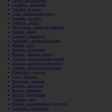
Lleida - la-vall-de-boí
Castellón - almassora
Alicante - la-nucia
León - priaranza-del-bierzo
Granada - la-zubia
Valencia - alberic
Illes-balears - palma-de-mallorca
Madrid - algete
Asturias - ribadedeva
Valladolid - medina-del-campo
Madrid - meco
Badajoz - don-benito
Bizkaia - markina-xemein
Alicante - sant-vicent-del-raspeig
Alicante - guardamar-del-segura
Asturias - belmonte-de-miranda
Pontevedra - o-grove
Lugo - barreiros
Barcelona - igualada
Zamora - benavente
Huesca - benasque
Madrid - fuenlabrada
Alicante - altea
Madrid - san-sebastián-de-los-reyes
Gipuzkoa - hondarribia